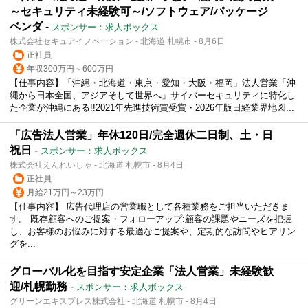
～セキュリティ未経験可～/ソフトウェア/パッケージ
ベンダ
-
スポンサー：求人ボックス
株式会社セキュアイノベーション - 北海道 札幌市 - 8月6日
正社員
年収300万円～600万円
【仕事内容】「沖縄・北海道・東京・愛知・大阪・福岡」法人営業「沖
縄から日本全国、アジアそして世界へ」サイバーセキュリティに特化し
た企業が沖縄にある!!2021年先進技術賞受賞・2026年版日経業界地図...
「広告法人営業」年休120日/完全週休二日制、土・日
祝日
-
スポンサー：求人ボックス
株式会社えんれいしゃ - 北海道 札幌市 - 8月4日
正社員
月給21万円～23万円
【仕事内容】 広告代理店の営業職として各種業務をご担当いただきま
す。 既存顧客へのご提案・フォローアップ:顧客の課題やニーズを把握
し、お客様のお悩みに対する最適なご提案や、定期的な訪問やヒアリン
グを...
グローバル化を目指す安定企業「法人営業」未経験歓
迎/札幌勤務
-
スポンサー：求人ボックス
グリーンエキスプレス株式会社 - 北海道 札幌市 - 8月4日