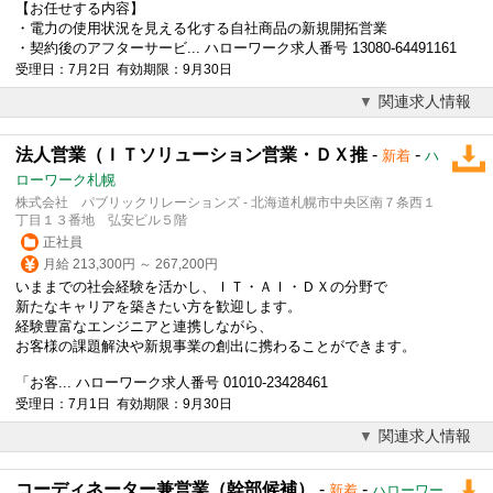
【お任せする内容】
・電力の使用状況を見える化する自社商品の新規開拓営業
・契約後のアフターサービ... ハローワーク求人番号 13080-64491161
受理日：7月2日 有効期限：9月30日
関連求人情報
法人営業（ＩＴソリューション営業・ＤＸ推
-
-
新着
ハ
ローワーク札幌
株式会社 パブリックリレーションズ - 北海道札幌市中央区南７条西１
丁目１３番地 弘安ビル５階
正社員
月給 213,300円 ～ 267,200円
いままでの社会経験を活かし、ＩＴ・ＡＩ・ＤＸの分野で
新たなキャリアを築きたい方を歓迎します。
経験豊富なエンジニアと連携しながら、
お客様の課題解決や新規事業の創出に携わることができます。
「お客... ハローワーク求人番号 01010-23428461
受理日：7月1日 有効期限：9月30日
関連求人情報
コーディネーター兼営業（幹部候補）
-
-
新着
ハローワー