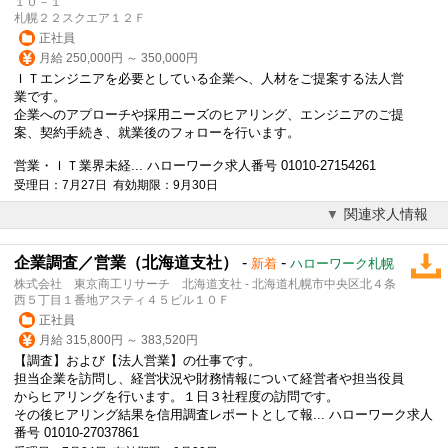
１０－１
札幌２２スクエア１２Ｆ
正社員
月給 250,000円 ～ 350,000円
ＩＴエンジニアを必要としている企業へ、人材をご提案する法人営
業です。
企業へのアプローチや採用ニーズのヒアリング、エンジニアのご提
案、契約手続き、就業後のフォローを行います。
営業・ＩＴ業界未経... ハローワーク求人番号 01010-27154261
受理日：7月27日 有効期限：9月30日
関連求人情報
企業調査／営業（北海道支社）
-
-
新着
ハローワーク札幌
株式会社 東京商工リサーチ 北海道支社 - 北海道札幌市中央区北４条
西５丁目１番地アスティ４５ビル１０Ｆ
正社員
月給 315,800円 ～ 383,520円
【調査】および【
法人営業
】の仕事です。
担当企業を訪問し、経営状況や財務情報について経営者や担当役員
からヒアリングを行います。１日３社程度の訪問です。
その後ヒアリング結果を信用調査レポートとして報... ハローワーク求人
番号 01010-27037861