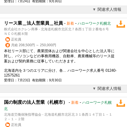
受理日：7月24日 有効期限：9月30日
関連求人情報
リース業＿法人営業員＿社員
-
-
新着
ハローワーク札幌北
株式会社ホクレン商事 - 北海道札幌市北区北７条西１丁目２番地６号
ＮＣＯ札幌８階
正社員
月給 208,500円 ～ 250,000円
本社リース部にて、農業団体および関連会社を中心とした法人等に
対し、パソコンなどの事務用機器、自動車、農業機械等のリース提
案および契約業務に従事していただきます。
北海道内を３つのエリアに分け、各... ハローワーク求人番号 01240-
12575261
受理日：7月23日 有効期限：9月30日
関連求人情報
国の制度の法人営業（札幌市）
-
-
新着
ハローワーク札幌
北
北海道労働保険指導協会 - 北海道札幌市北区北３１条西１４丁目１－１
２－１－２階
正社員