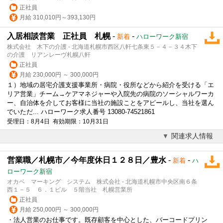
正社員
月給 310,010円～393,130円
入居相談営業 正社員 札幌
-
-
新着
ハローワーク新宿
株式会社 木下の介護 - 北海道札幌市西区八軒七条東５－４－３４木下
の介護 リアンレーヴ札幌八軒
正社員
月給 230,000円 ～ 300,000円
１）地域の居宅介護支援事業所・病院・役所などから紹介を受ける「エ
リア営業」チーム→ケアマネジャーや入院先の病院のソーシャルワーカ
ー、自治体を介してお客様に当社の施設ことをアピールし、当社を選ん
でいただ... ハローワーク求人番号 13080-74521861
受理日：8月4日 有効期限：10月31日
関連求人情報
営業職／札幌市／今年度休日１２８日／豊水
-
-
新着
ハ
ローワーク新宿
オカベ マーキング システム 株式会社 - 北海道札幌市中央区南６条
西１－５ ６．１ビル ５階当社 札幌営業所
正社員
月給 250,000円 ～ 300,000円
・
法人営業
のお仕事です。既存顧客を中心とした、バーコードプリン