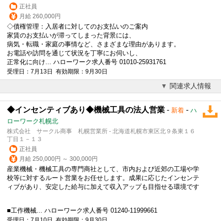
正社員
月給 260,000円
◇債権管理：入居者に対してのお支払いのご案内
家賃のお支払いが滞ってしまった背景には、
病気・転職・家庭の事情など、さまざまな理由があります。
お電話や訪問を通じて状況を丁寧にお伺いし、
正常化に向け... ハローワーク求人番号 01010-25931761
受理日：7月13日 有効期限：9月30日
関連求人情報
◆インセンティブあり◆機械工具の法人営業
-
-
新着
ハ
ローワーク札幌北
株式会社 サークル商事 札幌営業所 - 北海道札幌市東区北９条東１６
丁目１－１３
正社員
月給 250,000円 ～ 300,000円
産業機械・機械工具の専門商社として、市内および近郊の工場や学
校等に対するルート営業をお任せします。成果に応じたインセンテ
ィブがあり、安定した給与に加えて収入アップも目指せる環境です
■工作機械... ハローワーク求人番号 01240-11999661
受理日：7月10日 有効期限：9月30日