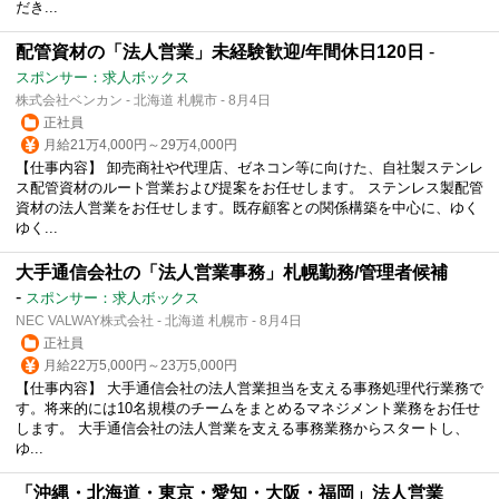
だき...
配管資材の「法人営業」未経験歓迎/年間休日120日
-
スポンサー：求人ボックス
株式会社ベンカン - 北海道 札幌市 - 8月4日
正社員
月給21万4,000円～29万4,000円
【仕事内容】 卸売商社や代理店、ゼネコン等に向けた、自社製ステンレ
ス配管資材のルート営業および提案をお任せします。 ステンレス製配管
資材の法人営業をお任せします。既存顧客との関係構築を中心に、ゆく
ゆく...
大手通信会社の「法人営業事務」札幌勤務/管理者候補
-
スポンサー：求人ボックス
NEC VALWAY株式会社 - 北海道 札幌市 - 8月4日
正社員
月給22万5,000円～23万5,000円
【仕事内容】 大手通信会社の法人営業担当を支える事務処理代行業務で
す。将来的には10名規模のチームをまとめるマネジメント業務をお任せ
します。 大手通信会社の法人営業を支える事務業務からスタートし、
ゆ...
「沖縄・北海道・東京・愛知・大阪・福岡」法人営業