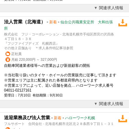
関連求人情報
法人営業（北海道）
-
-
新着
仙台公共職業安定所 大和出張
所
株式会社 フジ・コーポレーション - 北海道札幌市手稲区西宮の沢四条
４丁目１８－３８
『フジファイブディズ 札幌西店』
その他２店舗あり ＊求人条件特記事項参照
正社員
月給 220,000円 ～ 327,000円
自動車関連業者様等への営業および新規顧客の開拓
※当社取り扱いのタイヤ・ホイールの営業販売に従事して頂きます
※営業エリアは主に配属された各都道府県内となります
※営業エリアによって、近い店舗を拠点... ハローワーク求人番号
04011-02127161
受理日：7月10日 有効期限：9月30日
関連求人情報
送迎業務及び法人営業
-
-
新着
ハローワーク札幌
フルサポート 合同会社 - 北海道札幌市北区北２８条西９丁目１－３１