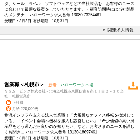
タ、シール、ラベル、ソフトウェアなどの当社製品を、お客様のニーズ
に合わせて最適な提案をしていただきます。・顧客訪問時には当社製品
のメンテナ... ハローワーク求人番号 13080-73254461
受理日：8月3日 有効期限：10月31日
関連求人情報
営業職＜札幌市＞
-
-
新着
ハローワーク木場
ＳＧムービング株式会社 - 北海道札幌市東区伏古８条１丁目２－１０当
社 札幌営業所
正社員
月給 220,000円
物流インフラを支える
法人営業
職！「大規模なオフィス移転を検討して
いる」「イベント会場へ機材を搬入し設営したい」「希少価値の高い展
示品をどう運んだら良いのか知りたい」など、お客さまのニーズを詳し
くお聞き... ハローワーク求人番号 13130-18697461
受理日：8月3日 有効期限：10月31日