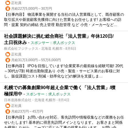
正社員
月給22万5,000円～30万円
【仕事内容】 物流事業を展開する当社の法人営業職として、既存顧客の
取引拡大や新規顧客先獲得に向けた営業をお任せします! お客様への訪
問・提案 契約の締結 売上管理 勤怠管理 など 小売・メーカーなど...
社会課題解決に挑む総合商社「法人営業」年休120日/
土日祝休み
-
スポンサー：求人ボックス
株式会社フジテックス - 北海道 札幌市 - 8月6日
正社員
月給31万3,000円～55万6,000円
【仕事内容】 IPOを目指しています!企業変革の最前線を経験可能! 20代
～30代が7割 時差出勤制度あり 小売・製造・サービス業のお客様に対
し、販促課題(コスト削減・効率化など)の解決を支援しま...
札幌での募集創業90年超え企業で働く「法人営業」/積
極採用中
-
スポンサー：求人ボックス
日本道路株式会社 - 北海道 札幌市 - 8月4日
正社員
月給23万円～45万円
【仕事内容】 お問い合わせ対応、客先訪問や情報収集などの業務をお任
せいたします! 基本的に得意先訪問メインとなります。 お客さまと関係
を構築しながら、ニーズに応じた工事の提案を行います。 お問い合...