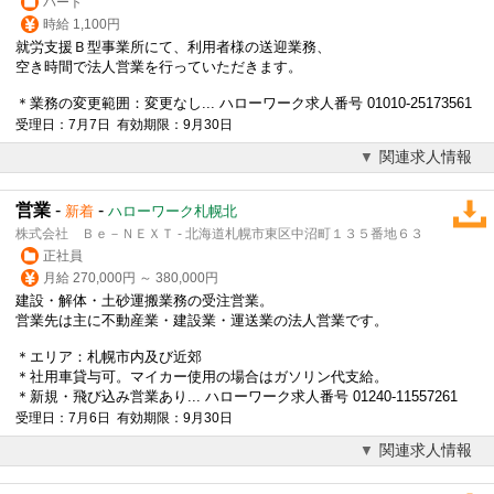
パート
時給 1,100円
就労支援Ｂ型事業所にて、利用者様の送迎業務、
空き時間で
法人営業
を行っていただきます。
＊業務の変更範囲：変更なし... ハローワーク求人番号 01010-25173561
受理日：7月7日 有効期限：9月30日
関連求人情報
営業
-
-
新着
ハローワーク札幌北
株式会社 Ｂｅ－ＮＥＸＴ - 北海道札幌市東区中沼町１３５番地６３
正社員
月給 270,000円 ～ 380,000円
建設・解体・土砂運搬業務の受注営業。
営業先は主に不動産業・建設業・運送業の
法人営業
です。
＊エリア：札幌市内及び近郊
＊社用車貸与可。マイカー使用の場合はガソリン代支給。
＊新規・飛び込み営業あり... ハローワーク求人番号 01240-11557261
受理日：7月6日 有効期限：9月30日
関連求人情報