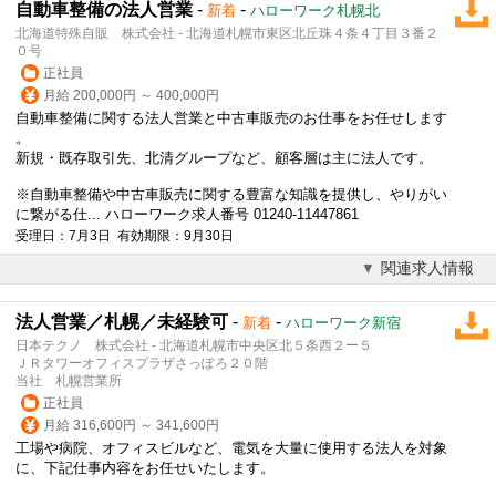
自動車整備の法人営業
-
-
新着
ハローワーク札幌北
北海道特殊自販 株式会社 - 北海道札幌市東区北丘珠４条４丁目３番２
０号
正社員
月給 200,000円 ～ 400,000円
自動車整備に関する
法人営業
と中古車販売のお仕事をお任せします
。
新規・既存取引先、北清グループなど、顧客層は主に法人です。
※自動車整備や中古車販売に関する豊富な知識を提供し、やりがい
に繋がる仕... ハローワーク求人番号 01240-11447861
受理日：7月3日 有効期限：9月30日
関連求人情報
法人営業／札幌／未経験可
-
-
新着
ハローワーク新宿
日本テクノ 株式会社 - 北海道札幌市中央区北５条西２ー５
ＪＲタワーオフィスプラザさっぽろ２０階
当社 札幌営業所
正社員
月給 316,600円 ～ 341,600円
工場や病院、オフィスビルなど、電気を大量に使用する法人を対象
に、下記仕事内容をお任せいたします。