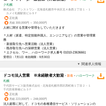
ク札幌
株式会社 アシストワン - 北海道札幌市中央区北４条西２丁目１－１
カメイ札幌駅前ビル９Ｆ
正社員
月給 300,000円 ～ 350,000円
人材に関する営業や管理をしていただきます
＊人材（派遣、特定技能外国人、エンジニアなど）の営業や管理業
務
・新規取引先へ営業活動（
法人営業
）
・既存取引先への深耕営業（
法人営業
）
＊エクセル、ワー... ハローワーク求人番号 01010-23636661
受理日：7月1日 有効期限：9月30日
関連求人情報
ドコモ法人営業 ※未経験者大歓迎
-
-
新着
ハローワーク
札幌
千代田サービス販売株式会社 - 北海道札幌市西区西町南１丁目２－１
千代田発寒橋ビル３Ｆ
正社員
月給 223,000円 ～ 248,000円
法人顧客に対して、ドコモの各種通信サービス・ソリューションの