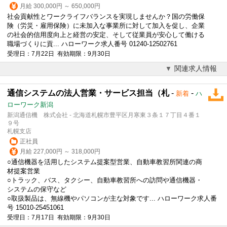
月給 300,000円 ～ 650,000円
社会貢献性とワークライフバランスを実現しませんか？国の労働保
険（労災・雇用保険）に未加入な事業所に対して加入を促し、企業
の社会的信用度向上と経営の安定、そして従業員が安心して働ける
職場づくりに貢... ハローワーク求人番号 01240-12502761
受理日：7月22日 有効期限：9月30日
関連求人情報
通信システムの法人営業・サービス担当（札
-
-
新着
ハ
ローワーク新潟
新潟通信機 株式会社 - 北海道札幌市豊平区月寒東３条１７丁目４番１
９号
札幌支店
正社員
月給 227,000円 ～ 318,000円
○通信機器を活用したシステム提案型営業、自動車教習所関連の商
材提案営業
○トラック、バス、タクシー、自動車教習所への訪問や通信機器・
システムの保守など
○取扱製品は、無線機やパソコンが主な対象です... ハローワーク求人番
号 15010-25451061
受理日：7月17日 有効期限：9月30日