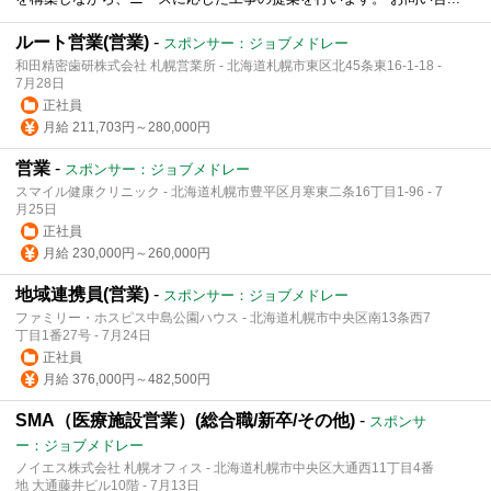
ルート営業(営業)
-
スポンサー：ジョブメドレー
和田精密歯研株式会社 札幌営業所 - 北海道札幌市東区北45条東16-1-18 -
7月28日
正社員
月給 211,703円～280,000円
営業
-
スポンサー：ジョブメドレー
スマイル健康クリニック - 北海道札幌市豊平区月寒東二条16丁目1-96 - 7
月25日
正社員
月給 230,000円～260,000円
地域連携員(営業)
-
スポンサー：ジョブメドレー
ファミリー・ホスピス中島公園ハウス - 北海道札幌市中央区南13条西7
丁目1番27号 - 7月24日
正社員
月給 376,000円～482,500円
SMA（医療施設営業）(総合職/新卒/その他)
-
スポンサ
ー：ジョブメドレー
ノイエス株式会社 札幌オフィス - 北海道札幌市中央区大通西11丁目4番
地 大通藤井ビル10階 - 7月13日