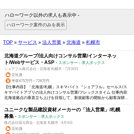
ハローワーク以外の求人も表示中 -
TOP
»
サービス
»
法人営業
»
北海道
»
札幌市
北海道グループ/法人向けコンサル営業/インターネッ
ト/Webサービス・ASP
-
スポンサー：求人ボックス
シェアフル株式会社 - 北海道 札幌市 - 7月30日
正社員
年収475万円～726万円
【仕事内容】「北海道/札幌」スキマバイト『シェアフル』セールス/ス
キマバイトアプリの法人向けコンサル営業/フレックスタイム 仕事内容:
北海道拠点の垂直立ち上げを目指して、新規顧客の開拓から顧客深耕...
ユニークな製品建設資材メーカーの「法人営業」/札幌
募集
-
スポンサー：求人ボックス
株式会社国元商会 - 北海道 札幌市 - 8月4日
正社員