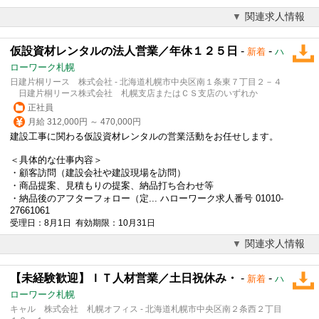
関連求人情報
仮設資材レンタルの法人営業／年休１２５日
-
-
新着
ハ
ローワーク札幌
日建片桐リース 株式会社 - 北海道札幌市中央区南１条東７丁目２－４
日建片桐リース株式会社 札幌支店またはＣＳ支店のいずれか
正社員
月給 312,000円 ～ 470,000円
建設工事に関わる仮設資材レンタルの営業活動をお任せします。
＜具体的な仕事内容＞
・顧客訪問（建設会社や建設現場を訪問）
・商品提案、見積もりの提案、納品打ち合わせ等
・納品後のアフターフォロー（定... ハローワーク求人番号 01010-
27661061
受理日：8月1日 有効期限：10月31日
関連求人情報
【未経験歓迎】ＩＴ人材営業／土日祝休み・
-
-
新着
ハ
ローワーク札幌
キャル 株式会社 札幌オフィス - 北海道札幌市中央区南２条西２丁目