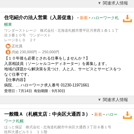
関連求人情報
住宅紹介の法人営業（入居促進）
-
-
新着
ハローワーク札
幌東
ワンダーストレージ 株式会社 - 北海道札幌市豊平区月寒西１条１１丁
目３番１０号 ワンダースト
レージＢＬＤ ２Ｆ
正社員
月給 230,000円 ～ 250,000円
【１０年後も必要とされる仕事をしませんか？】
入居相談員（ソーシャルコーディネーター）を募集します。
地域の課題から解決策を見つけ、人と人、サービスとサービスをつ
なぐ仕事です。
【仕事内容】
病院、... ハローワーク求人番号 01230-11971661
受理日：7月14日 有効期限：9月30日
関連求人情報
一般職Ａ（札幌支店：中央区大通西３）
-
-
新着
ハロー
ワーク札幌
ほっと保証 株式会社 - 北海道札幌市中央区大通西３丁目８番１号
桂和大通ビル５１ １１階