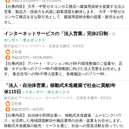
月給23万3,000円～33万3,000円
【仕事内容】 大手・中堅ゼネコンや工務店へ建築用資材を提案する法人
営業。製品力・技術力を武器に顧客課題を解決します。 大手・中堅ゼネ
コンや工務店を主な取引先として、建築用資材全般の提案・販売をお任
せし...
インターネットサービスの「法人営業」完休2日制
-
ス
ポンサー：求人ボックス
株式会社ファイバーゲート - 北海道 札幌市 - 8月4日
正社員
月給24万円～34万8,000円
【仕事内容】 アパート・マンション向けWi-Fi環境整備のご提案や、店
舗・ホテル等へのフリーWi-Fi環境構築に向けた法人営業をお任せしま
す。 集合住宅へのWi-Fi導入提案と、各種施設へのフリーWi...
「法人・自治体営業」移動式木造建築で社会に貢献/年
休110日
-
スポンサー：求人ボックス
株式会社アーキビジョン・ホールディングス - 北海道 札幌市 - 8月6日
正社員
月給25万円～40万円
【仕事内容】 自治体や民間企業へ、移動式木造建築「ムービングハウ
ス」を活用した地域課題解決や施設運用の企画・提案をお任せします。
移動式木造建築の販売・リースを通じ、社会への普及活動を担っていた