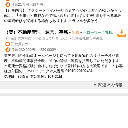
月給21万円～29万円
【仕事内容】 タクシードライバー初心者でも安心 土地勘がないから心
配…。 └全車ナビ搭載なので指示通りに走れば大丈夫! 道を学べる地理
の基礎研修を実施する場合もあります トラブルが多そう...
（契）不動産管理・運営、事務
-
-
新着
ハローワーク札幌
（事業所の意向により公開していません） - 北海道札幌市中央区
正社員以外
月給 230,000円 ～ 250,000円
業界専用の不動産ホームページを使って不動産物件のリサーチ及び管
理、不動産関連事務全般、民泊の管理・運営を担当していただきます。
＊宅建士資格試験に合格したばかりで登録前の方も大歓迎です！＊お客
様は外国の... ハローワーク求人番号 01010-29102461
受理日：8月5日 有効期限：10月31日
関連求人情報