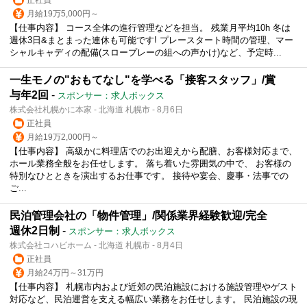
月給19万5,000円～
【仕事内容】 コース全体の進行管理などを担当。 残業月平均10h 冬は
週休3日&まとまった連休も可能です! プレースタート時間の管理、マー
シャルキャディの配備(スロープレーの組への声かけ)など、予定時...
一生モノの"おもてなし"を学べる「接客スタッフ」/賞
与年2回
-
スポンサー：求人ボックス
株式会社札幌かに本家 - 北海道 札幌市 - 8月6日
正社員
月給19万2,000円～
【仕事内容】 高級かに料理店でのお出迎えから配膳、お客様対応まで、
ホール業務全般をお任せします。 落ち着いた雰囲気の中で、 お客様の
特別なひとときを演出するお仕事です。 接待や宴会、慶事・法事での
ご...
民泊管理会社の「物件管理」/関係業界経験歓迎/完全
週休2日制
-
スポンサー：求人ボックス
株式会社コハビホーム - 北海道 札幌市 - 8月4日
正社員
月給24万円～31万円
【仕事内容】 札幌市内および近郊の民泊施設における施設管理やゲスト
対応など、民泊運営を支える幅広い業務をお任せします。 民泊施設の現