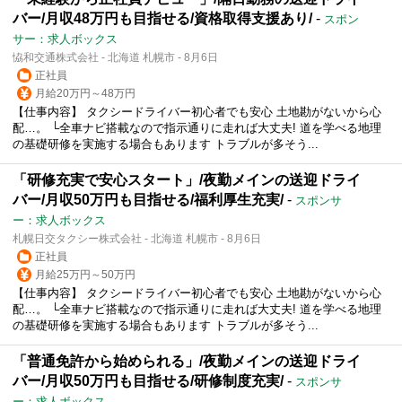
バー/月収48万円も目指せる/資格取得支援あり/
-
スポン
サー：求人ボックス
恊和交通株式会社 - 北海道 札幌市 - 8月6日
正社員
月給20万円～48万円
【仕事内容】 タクシードライバー初心者でも安心 土地勘がないから心
配…。 └全車ナビ搭載なので指示通りに走れば大丈夫! 道を学べる地理
の基礎研修を実施する場合もあります トラブルが多そう...
「研修充実で安心スタート」/夜勤メインの送迎ドライ
バー/月収50万円も目指せる/福利厚生充実/
-
スポンサ
ー：求人ボックス
札幌日交タクシー株式会社 - 北海道 札幌市 - 8月6日
正社員
月給25万円～50万円
【仕事内容】 タクシードライバー初心者でも安心 土地勘がないから心
配…。 └全車ナビ搭載なので指示通りに走れば大丈夫! 道を学べる地理
の基礎研修を実施する場合もあります トラブルが多そう...
「普通免許から始められる」/夜勤メインの送迎ドライ
バー/月収50万円も目指せる/研修制度充実/
-
スポンサ
ー：求人ボックス