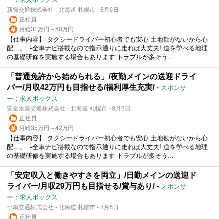
新雪交通株式会社 - 北海道 札幌市 - 8月6日
正社員
月給31万円～50万円
【仕事内容】 タクシードライバー初心者でも安心 土地勘がないから心
配…。 └全車ナビ搭載なので指示通りに走れば大丈夫! 道を学べる地理
の基礎研修を実施する場合もあります トラブルが多そう...
「普通免許から始められる」/夜勤メインの送迎ドライ
バー/月収42万円も目指せる/福利厚生充実/
-
スポンサ
ー：求人ボックス
安全永楽交通株式会社 - 北海道 札幌市 - 8月6日
正社員
月給35万円～42万円
【仕事内容】 タクシードライバー初心者でも安心 土地勘がないから心
配…。 └全車ナビ搭載なので指示通りに走れば大丈夫! 道を学べる地理
の基礎研修を実施する場合もあります トラブルが多そう...
「安定収入と働きやすさを両立」/日勤メインの送迎ド
ライバー/月収29万円も目指せる/賞与あり/
-
スポンサ
ー：求人ボックス
小鳩交通株式会社 - 北海道 札幌市 - 8月6日
正社員