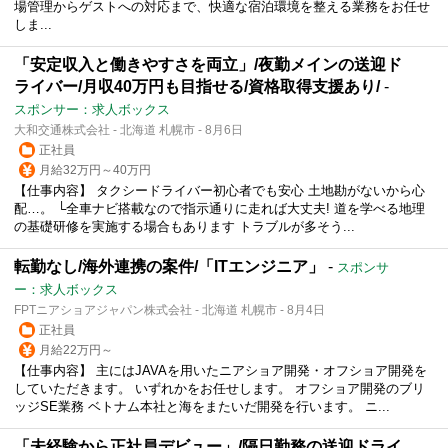
場管理からゲストへの対応まで、快適な宿泊環境を整える業務をお任せ
しま...
「安定収入と働きやすさを両立」/夜勤メインの送迎ド
ライバー/月収40万円も目指せる/資格取得支援あり/
-
スポンサー：求人ボックス
大和交通株式会社 - 北海道 札幌市 - 8月6日
正社員
月給32万円～40万円
【仕事内容】 タクシードライバー初心者でも安心 土地勘がないから心
配…。 └全車ナビ搭載なので指示通りに走れば大丈夫! 道を学べる地理
の基礎研修を実施する場合もあります トラブルが多そう...
転勤なし/海外連携の案件/「ITエンジニア」
-
スポンサ
ー：求人ボックス
FPTニアショアジャパン株式会社 - 北海道 札幌市 - 8月4日
正社員
月給22万円～
【仕事内容】 主にはJAVAを用いたニアショア開発・オフショア開発を
していただきます。 いずれかをお任せします。 オフショア開発のブリ
ッジSE業務 ベトナム本社と海をまたいだ開発を行います。 ニ...
「未経験から正社員デビュー」/隔日勤務の送迎ドライ