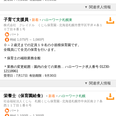
関連求人情報
子育て支援員
-
-
新着
ハローワーク札幌東
株式会社 クレイドル くじら保育園 - 北海道札幌市豊平区平岸４条１
０丁目８番１号
パート
時給 1,075円 ～ 1,080円
０～２歳児までの定員１９名の
小規模保育園
です。
全職員にて全児の保育を行います。
＊保育士の補助業務全般
＊業務の変更範囲：園内の全ての業務... ハローワーク求人番号 01230-
12118961
受理日：7月17日 有効期限：9月30日
関連求人情報
栄養士（保育園給食）
-
-
新着
ハローワーク札幌
社会福祉法人くじら 札幌くじら保育園 - 北海道札幌市中央区南２７条
西１１丁目１番６号
パート
時給 1,100円 ～ 1,300円