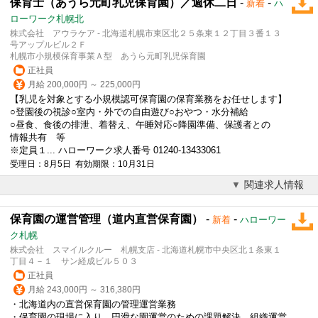
保育士（あうら元町乳児保育園）／週休二日
-
-
新着
ハ
ローワーク札幌北
株式会社 アウラケア - 北海道札幌市東区北２５条東１２丁目３番１３
号アップルビル２Ｆ
札幌市小規模保育事業Ａ型 あうら元町乳児保育園
正社員
月給 200,000円 ～ 225,000円
【乳児を対象とする小規模認可保育園の保育業務をお任せします】
○登園後の視診○室内・外での自由遊び○おやつ・水分補給
○昼食、食後の排泄、着替え、午睡対応○降園準備、保護者との
情報共有 等
※定員１... ハローワーク求人番号 01240-13433061
受理日：8月5日 有効期限：10月31日
関連求人情報
保育園の運営管理（道内直営保育園）
-
-
新着
ハローワー
ク札幌
株式会社 スマイルクルー 札幌支店 - 北海道札幌市中央区北１条東１
丁目４－１ サン経成ビル５０３
正社員
月給 243,000円 ～ 316,380円
・北海道内の直営保育園の管理運営業務
・保育園の現場に入り、円滑な園運営のための課題解決、組織運営