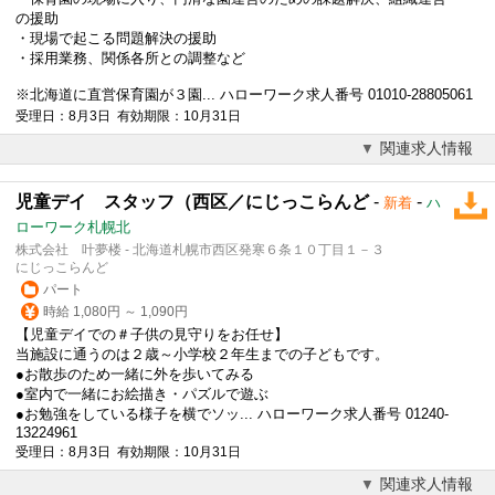
の援助
・現場で起こる問題解決の援助
・採用業務、関係各所との調整など
※北海道に直営保育園が３園... ハローワーク求人番号 01010-28805061
受理日：8月3日 有効期限：10月31日
関連求人情報
児童デイ スタッフ（西区／にじっこらんど
-
-
新着
ハ
ローワーク札幌北
株式会社 叶夢楼 - 北海道札幌市西区発寒６条１０丁目１－３
にじっこらんど
パート
時給 1,080円 ～ 1,090円
【児童デイでの＃子供の見守りをお任せ】
当施設に通うのは２歳～小学校２年生までの子どもです。
●お散歩のため一緒に外を歩いてみる
●室内で一緒にお絵描き・パズルで遊ぶ
●お勉強をしている様子を横でソッ... ハローワーク求人番号 01240-
13224961
受理日：8月3日 有効期限：10月31日
関連求人情報