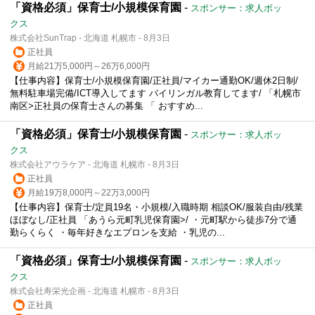
「資格必須」保育士/小規模保育園
-
スポンサー：求人ボッ
クス
株式会社SunTrap - 北海道 札幌市 - 8月3日
正社員
月給21万5,000円～26万6,000円
【仕事内容】保育士/小規模保育園/正社員/マイカー通勤OK/週休2日制/
無料駐車場完備/ICT導入してます バイリンガル教育してます/ 「札幌市
南区>正社員の保育士さんの募集 「 おすすめ...
「資格必須」保育士/小規模保育園
-
スポンサー：求人ボッ
クス
株式会社アウラケア - 北海道 札幌市 - 8月3日
正社員
月給19万8,000円～22万3,000円
【仕事内容】保育士/定員19名・小規模/入職時期 相談OK/服装自由/残業
ほぼなし/正社員 「あうら元町乳児保育園>/ ・元町駅から徒歩7分で通
勤らくらく ・毎年好きなエプロンを支給 ・乳児の...
「資格必須」保育士/小規模保育園
-
スポンサー：求人ボッ
クス
株式会社寿栄光企画 - 北海道 札幌市 - 8月3日
正社員