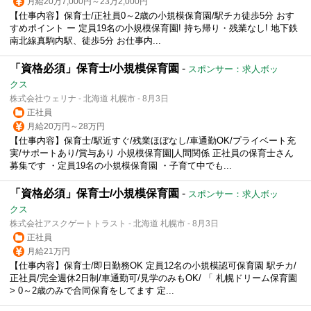
月給20万7,000円～23万2,000円
【仕事内容】保育士/正社員0～2歳の小規模保育園/駅チカ徒歩5分 おす
すめポイント ー 定員19名の小規模保育園! 持ち帰り・残業なし! 地下鉄
南北線真駒内駅、徒歩5分 お仕事内...
「資格必須」保育士/小規模保育園
-
スポンサー：求人ボッ
クス
株式会社ウェリナ - 北海道 札幌市 - 8月3日
正社員
月給20万円～28万円
【仕事内容】保育士/駅近すぐ/残業ほぼなし/車通勤OK/プライベート充
実/サポートあり/賞与あり 小規模保育園|人間関係 正社員の保育士さん
募集です ・定員19名の小規模保育園 ・子育て中でも...
「資格必須」保育士/小規模保育園
-
スポンサー：求人ボッ
クス
株式会社アスクゲートトラスト - 北海道 札幌市 - 8月3日
正社員
月給21万円
【仕事内容】保育士/即日勤務OK 定員12名の小規模認可保育園 駅チカ/
正社員/完全週休2日制/車通勤可/見学のみもOK/ 「 札幌ドリーム保育園
> 0～2歳のみで合同保育をしてます 定...