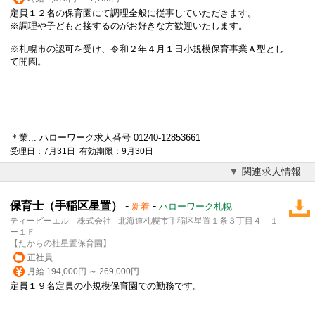
定員１２名の保育園にて調理全般に従事していただきます。
※調理や子どもと接するのがお好きな方歓迎いたします。
※札幌市の認可を受け、令和２年４月１日小規模保育事業Ａ型とし
て開園。
＊業... ハローワーク求人番号 01240-12853661
受理日：7月31日 有効期限：9月30日
関連求人情報
保育士（手稲区星置）
-
-
新着
ハローワーク札幌
ティービーエル 株式会社 - 北海道札幌市手稲区星置１条３丁目４―１
ー１Ｆ
【たからの杜星置保育園】
正社員
月給 194,000円 ～ 269,000円
定員１９名定員の
小規模保育園
での勤務です。