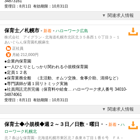
34873161
受理日：8月1日 有効期限：10月31日
関連求人情報
保育士／札幌市
-
-
新着
ハローワーク広島
株式会社 アイグラン - 北海道札幌市北区北３５条西１０丁目３－１
あいぐらん保育園札幌麻生
正社員
月給 212,000円
●企業内保育園
●一人ひとりとしっかり関われる
小規模保育園
●定員１２名
●保育業務全般 （主活動、オムツ交換、食事介助、清掃など）
●専門講師が週１回リトミック実施
●社員用託児所完備（保育料や給食... ハローワーク求人番号 34010-
34874061
受理日：8月1日 有効期限：10月31日
関連求人情報
保育士◆小規模◆週２～３日／日数・曜日・
-
-
新着
ハ
ローワーク札幌北
北７条はな保育園 - 北海道札幌市東区北７条東８丁目１番６号 ＦＡ－