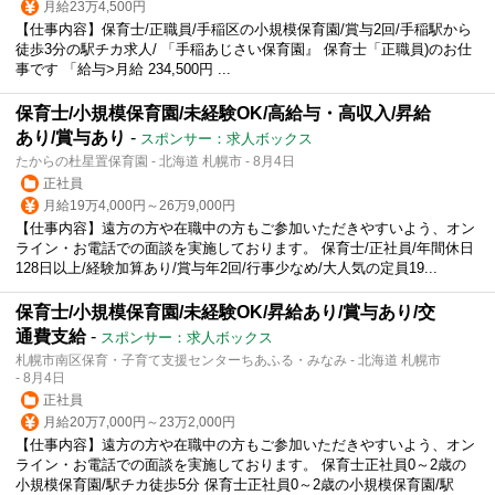
月給23万4,500円
【仕事内容】保育士/正職員/手稲区の小規模保育園/賞与2回/手稲駅から
徒歩3分の駅チカ求人/ 「手稲あじさい保育園』 保育士「正職員)のお仕
事です 「給与>月給 234,500円 ...
保育士/小規模保育園/未経験OK/高給与・高収入/昇給
あり/賞与あり
-
スポンサー：求人ボックス
たからの杜星置保育園 - 北海道 札幌市 - 8月4日
正社員
月給19万4,000円～26万9,000円
【仕事内容】遠方の方や在職中の方もご参加いただきやすいよう、オン
ライン・お電話での面談を実施しております。 保育士/正社員/年間休日
128日以上/経験加算あり/賞与年2回/行事少なめ/大人気の定員19...
保育士/小規模保育園/未経験OK/昇給あり/賞与あり/交
通費支給
-
スポンサー：求人ボックス
札幌市南区保育・子育て支援センターちあふる・みなみ - 北海道 札幌市
- 8月4日
正社員
月給20万7,000円～23万2,000円
【仕事内容】遠方の方や在職中の方もご参加いただきやすいよう、オン
ライン・お電話での面談を実施しております。 保育士正社員0～2歳の
小規模保育園/駅チカ徒歩5分 保育士正社員0～2歳の小規模保育園/駅