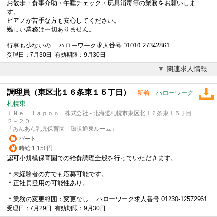
お散歩・食事介助・午睡チェック・玩具消毒等の業務をお願いしま
す。
ピアノが苦手な方も安心してください。
難しい業務は一切ありません。
行事も少ないの... ハローワーク求人番号 01010-27342861
受理日：7月30日 有効期限：9月30日
関連求人情報
調理員（東区北１６条東１５丁目）
-
-
新着
ハローワーク
札幌東
ｉＮｅ Ｊａｐｏｎ 株式会社 - 北海道札幌市東区北１６条東１５丁目
２－２０
「あんあん乳児保育園 環状通東ルーム」
パート
時給 1,150円
認可
小規模保育園
での給食調理全般を行っていただきます。
＊未経験者の方でも応募可能です。
＊正社員登用の可能性あり。
＊業務の変更範囲：変更なし... ハローワーク求人番号 01230-12572961
受理日：7月29日 有効期限：9月30日