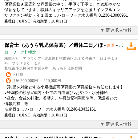
保育業務★家庭的な雰囲気の中で、手厚く丁寧に、きめ細やかな
保育をしています。職員のキャリアアップを応援！インフルエン
ザワクチン補助・年１回エ... ハローワーク求人番号 01230-13080961
受理日：8月5日 有効期限：10月31日
関連求人情報
保育士（あうら乳児保育園）／週休二日／ほ
-
-
新着
ハ
ローワーク札幌北
株式会社 アウラケア - 北海道札幌市東区北３０条東７丁目１番１８
号 プラザ３０ １Ｆ
札幌市小規模保育事業Ａ型 あうら乳児保育園
正社員
月給 200,000円 ～ 225,000円
【乳児を対象とする小規模認可保育園の保育業務をお任せします】
○登園後の視診○室内・外での自由遊び○おやつ・水分補給
○昼食、食後の排泄、着替え、午睡対応○降園準備、保護者との
情報共有 等
※定員１... ハローワーク求人番号 01240-13432161
受理日：8月5日 有効期限：10月31日
関連求人情報