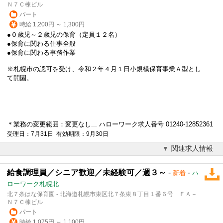
Ｎ７Ｃ棟ビル
パート
時給 1,200円 ～ 1,300円
●０歳児～２歳児の保育（定員１２名）
●保育に関わる仕事全般
●保育に関わる事務作業
※札幌市の認可を受け、令和２年４月１日小規模保育事業Ａ型とし
て開園。
＊業務の変更範囲：変更なし... ハローワーク求人番号 01240-12852361
受理日：7月31日 有効期限：9月30日
関連求人情報
給食調理員／シニア歓迎／未経験可／週３～
-
-
新着
ハ
ローワーク札幌北
北７条はな保育園 - 北海道札幌市東区北７条東８丁目１番６号 ＦＡ－
Ｎ７Ｃ棟ビル
パート
時給 1,075円 ～ 1,100円