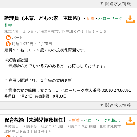
関連求人情報
調理員（木育こどもの家 屯田園）
-
-
新着
ハローワーク
札幌
株式会社 よつ葉 - 北海道札幌市北区屯田６条７丁目１－１３
パート
時給 1,075円 ～ 1,175円
定員１９名（０～２歳）の
小規模保育園
です。
※経験者歓迎
未経験の方でもやる気のある方、お待ちしております。
＊雇用期間満了後、１年毎の契約更新
＊業務の変更範囲：変更なし... ハローワーク求人番号 01010-27086861
受理日：7月27日 有効期限：9月30日
関連求人情報
保育教諭【未満児複数担任】
-
-
新着
ハローワーク札幌北
学校法人 太陽学院 認定こども園 太陽こころ幼稚園 - 北海道札幌市
北区屯田９条３丁目３番９号