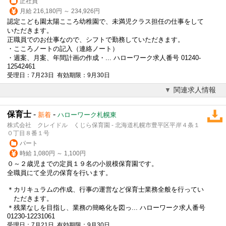
正社員
月給 216,180円 ～ 234,926円
認定こども園太陽こころ幼稚園で、未満児クラス担任の仕事をして
いただきます。
正職員でのお仕事なので、シフトで勤務していただきます。
・こころノートの記入（連絡ノート）
・週案、月案、年間計画の作成・... ハローワーク求人番号 01240-
12542461
受理日：7月23日 有効期限：9月30日
関連求人情報
保育士
-
-
新着
ハローワーク札幌東
株式会社 クレイドル くじら保育園 - 北海道札幌市豊平区平岸４条１
０丁目８番１号
パート
時給 1,080円 ～ 1,100円
０～２歳児までの定員１９名の
小規模保育園
です。
全職員にて全児の保育を行います。
＊カリキュラムの作成、行事の運営など保育士業務全般を行ってい
ただきます。
＊残業なしを目指し、業務の簡略化を図っ... ハローワーク求人番号
01230-12231061
受理日：7月21日 有効期限：9月30日