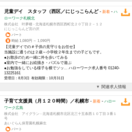
児童デイ スタッフ（西区／にじっこらんど
-
-
新着
ハ
ローワーク札幌北
株式会社 叶夢楼 - 北海道札幌市西区西町北２０丁目２－１２
にじっこらんど宮の沢
パート
時給 1,080円 ～ 1,090円
【児童デイでの＃子供の見守りをお任せ】
当施設に通うのは２歳～小学校２年生までの子どもです。
●お散歩のため一緒に外を歩いてみる
●室内で一緒にお絵描き・パズルで遊ぶ
●お勉強をしている様子を横でソッ... ハローワーク求人番号 01240-
13225161
受理日：8月3日 有効期限：10月31日
関連求人情報
子育て支援員（月１２０時間）／札幌市
-
-
新着
ハロー
ワーク広島
株式会社 アイグラン - 北海道札幌市北区北三十五条西１０丁目３番１
号
あいぐらん保育園札幌麻生
パート