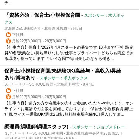
チ...
「資格必須」保育士/小規模保育園
-
スポンサー：求人ボッ
クス
北海道D&CS株式会社 - 北海道 札幌市 - 8月5日
正社員
月給22万8,000円～28万8,000円
【仕事内容】保育士/2027年4月スタートの募集です 18時まで/正社員/定
員30名/残業なし/持ち帰りなし/お仕事とプライベートどちらも両立でき
る環境が整っています キレイな園で毎日楽しみながら働き...
保育士/小規模保育園/未経験OK/高給与・高収入/昇給
あり/賞与あり
-
スポンサー：求人ボックス
S.T.ナーサリーSCHOOL 藤野 - 北海道 札幌市 - 8月4日
正社員
月給21万5,000円～26万6,000円
【仕事内容】遠方の方や在職中の方もご参加いただきやすいよう、オン
ライン・お電話での面談を実施しております。 保育士/小規模保育園/正
社員/マイカー通勤OK/週休2日制/無料駐車場完備/ICT導入してま...
調理員(調理師/調理スタッフ)
-
スポンサー：ジョブメドレー
Ｓ.Ｔ.ナーサリーSCHOOL山鼻南園 - 北海道札幌市中央区南23条西15丁
目1-1ダイアナ南山鼻ヒルズB棟2階 - 8月6日