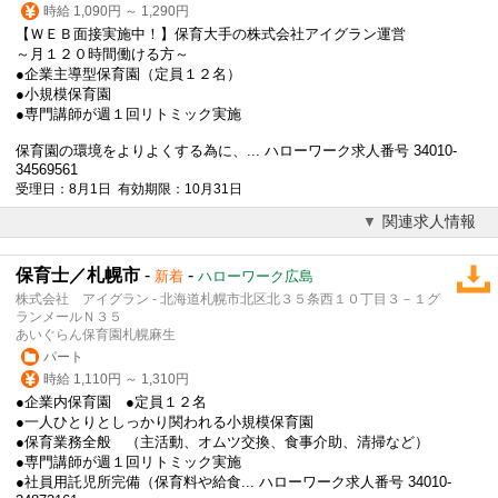
時給 1,090円 ～ 1,290円
【ＷＥＢ面接実施中！】保育大手の株式会社アイグラン運営
～月１２０時間働ける方～
●企業主導型保育園（定員１２名）
●
小規模保育園
●専門講師が週１回リトミック実施
保育園の環境をよりよくする為に、... ハローワーク求人番号 34010-
34569561
受理日：8月1日 有効期限：10月31日
関連求人情報
保育士／札幌市
-
-
新着
ハローワーク広島
株式会社 アイグラン - 北海道札幌市北区北３５条西１０丁目３－１グ
ランメールＮ３５
あいぐらん保育園札幌麻生
パート
時給 1,110円 ～ 1,310円
●企業内保育園 ●定員１２名
●一人ひとりとしっかり関われる
小規模保育園
●保育業務全般 （主活動、オムツ交換、食事介助、清掃など）
●専門講師が週１回リトミック実施
●社員用託児所完備（保育料や給食... ハローワーク求人番号 34010-