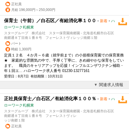
正社員
月給 196,000円～250,000円
保育士（午前）／白石区／有給消化率１００
-
-
新着
ハ
ローワーク札幌東
スターグループ 株式会社 スター保育園南郷園 - 北海道札幌市白石区
南郷通８丁目南１番８号 フォーレストヴィレッジ南郷１階
パート
時給 1,300円
定員１２名 ４か月～６歳（就学前まで）の
小規模保育園
での保育業務
★ 家庭的な雰囲気の中で、手厚く丁寧に、きめ細やかな保育をしてい
ます。 職員のキャリアアップを応援！インフルエンザワクチン補助・
年１回エ... ハローワーク求人番号 01230-13277161
受理日：8月7日 有効期限：10月31日
関連求人情報
正社員保育士／白石区／有給消化率１００％
-
-
新着
ハ
ローワーク札幌東
スターグループ 株式会社 スター保育園南郷園 - 北海道札幌市白石区
南郷通８丁目南１番８号 フォーレストヴィレ
ッジ南郷１階
正社員