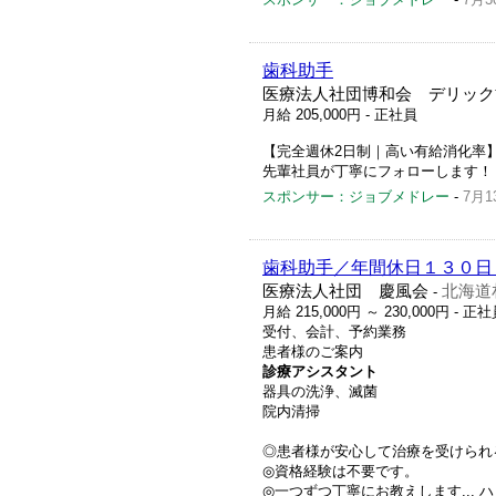
歯科助手
医療法人社団博和会 デリック
月給 205,000円
- 正社員
【完全週休2日制｜高い有給消化率
先輩社員が丁寧にフォローします！
スポンサー：ジョブメドレー
-
7月1
歯科助手／年間休日１３０日
医療法人社団 慶風会
北海道
-
月給 215,000円 ～ 230,000円
- 正社
受付、会計、予約業務
患者様のご案内
診療アシスタント
器具の洗浄、滅菌
院内清掃
◎患者様が安心して治療を受けられ
◎資格経験は不要です。
◎一つずつ丁寧にお教えします... ハロー