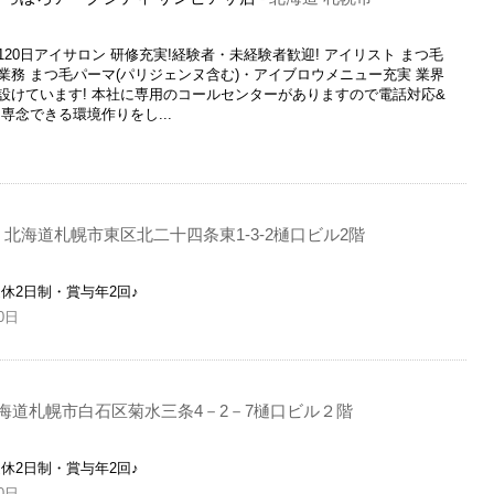
120日アイサロン 研修充実!経験者・未経験者歓迎! アイリスト まつ毛
務 まつ毛パーマ(パリジェンヌ含む)・アイブロウメニュー充実 業界
設けています! 本社に専用のコールセンターがありますので電話対応&
専念できる環境作りをし...
北海道札幌市東区北二十四条東1-3-2樋口ビル2階
-
休2日制・賞与年2回♪
0日
海道札幌市白石区菊水三条4－2－7樋口ビル２階
休2日制・賞与年2回♪
0日