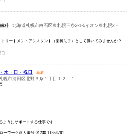
歯科
北海道札幌市白石区東札幌三条2-1-5イオン東札幌2Ｆ
-
】トリートメントアシスタント（歯科助手）として働いてみませんか？
3日
・水・日・祝日
-
新着
札幌市清田区北野３条１丁目１２－１
員
るようにサポートする仕事です
ワーク求人番号 01230-11854761