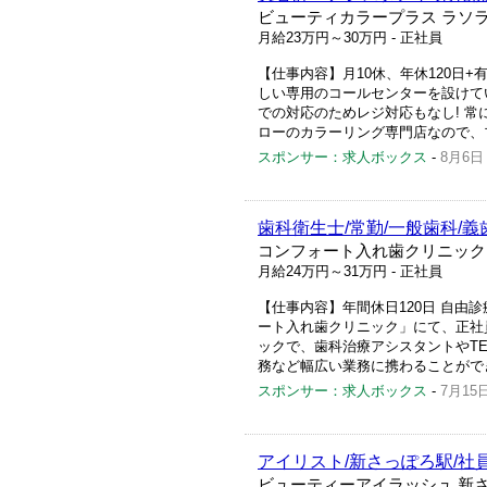
ビューティカラープラス ラソ
月給23万円～30万円
- 正社員
【仕事内容】月10休、年休120日+
しい専用のコールセンターを設けて
での対応のためレジ対応もなし! 常
ローのカラーリング専門店なので、ブ
スポンサー：求人ボックス
-
8月6日
歯科衛生士/常勤/一般歯科/義
コンフォート入れ歯クリニック
月給24万円～31万円
- 正社員
【仕事内容】年間休日120日 自由
ート入れ歯クリニック」にて、正社
ックで、歯科治療アシスタントやT
務など幅広い業務に携わることができ
スポンサー：求人ボックス
-
7月15
アイリスト/新さっぽろ駅/社員
ビューティーアイラッシュ 新