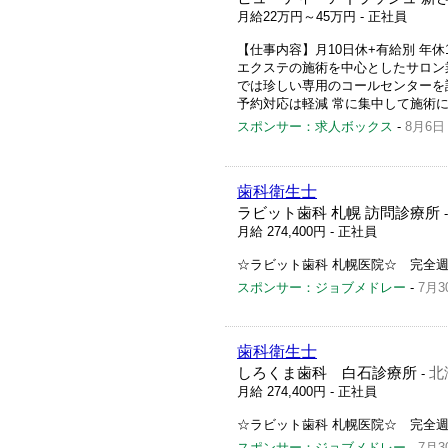
月給22万円～45万円
- 正社員
【仕事内容】月10日休+有給別 年休
エクステの施術を中心としたサロン業
では珍しい専用のコールセンターを
予約対応は軽減 常に集中して施術に
スポンサー：求人ボックス
-
8月6日
歯科衛生士
ラビット歯科 札幌 訪問診療所
月給 274,400円
- 正社員
☆ラビット歯科 札幌医院☆ 完全週
スポンサー：ジョブメドレー
-
7月3
歯科衛生士
しろくま歯科 白石診療所
北
-
月給 274,400円
- 正社員
☆ラビット歯科 札幌医院☆ 完全週
スポンサー：ジョブメドレー
-
7月3