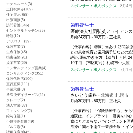
モデルルーム(3)
スポンサー：求人ボックス
-
8月4日
土日祝休み(109)
住宅展示場(8)
出張面接(5)
歯科衛生士
訪問看護(646)
セントラルキッチン(29)
医療法人社団弘英アライアンス
時短(12)
月給24万円～30万円
- 正社員
デリバリー(39)
保険営業(7)
【仕事内容】運転手当あり 訪問診療
生命保険(45)
どの患者教育と歯周病予防などの処置
損害保険(91)
許証,運転できる方 【給与】月給 24
提案営業(69)
19丁目 【市区町村】札幌市中央区 
コンサルティング営業(4)
スポンサー：求人ボックス
-
7月1日
コンサルティング(351)
保険代理店(100)
直行直帰(111)
歯科衛生士
事業承継(3)
放課後デイサービス(25)
さいとう歯科
北海道 札幌市
-
クレープ(2)
月給30万円～50万円
- 正社員
法人営業(37)
【仕事内容】「保険診療中心」から
フィッシング(2)
通院は、インプラント・審美を中心
給与保証(1)
務にとどまらない “インプラント医
小規模保育園(49)
治療に関わる衛生士業務全般 ・イン
ゴルフ場(8)
認可保育所(45)