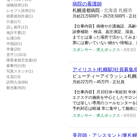
病院の看護師
保険請求(19)
札幌道都病院
北海道 札幌市
-
レセプト請求(21)
月給21万600円～26万8,500円
- 正
就業規則作成(1)
什器(17)
【仕事内容】病棟や介護施設、高齢者
話し相手(12)
診療補助 ・検温、血圧測定、採血、
免許不要(2)
までとは違った場所で活かしてみま
仏壇(16)
票には書いていない細かい情報は、担
中国語(1)
学童(28)
スポンサー：求人ボックス
-
8月3日
見守り(323)
障害者就労支援(3)
家事代行(9)
アイリスト/札幌駅/社員募集/
写真スタジオ(1)
ビューティーアイラッシュ札幌
生花(13)
月給22万円～45万円
- 正社員
訪問入浴(99)
観光案内(5)
【仕事内容】月10日休+有給別 年休
エクステの施術を中心としたサロン業
では珍しい専用のコールセンターを
予約対応は軽減 常に集中して施術に
スポンサー：求人ボックス
-
8月6日
美容師・アシスタント/東札幌