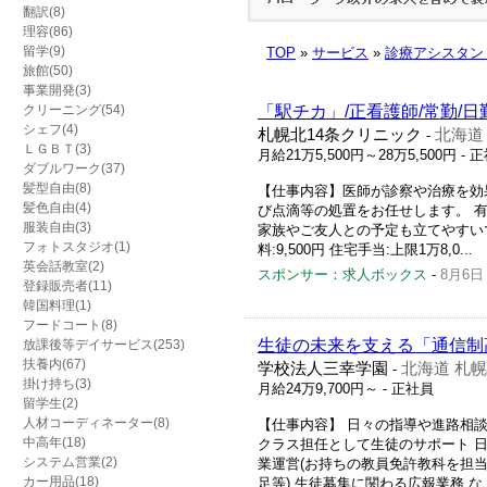
翻訳(8)
理容(86)
留学(9)
TOP
»
サービス
»
診療アシスタン
旅館(50)
事業開発(3)
クリーニング(54)
「駅チカ」/正看護師/常勤/日
シェフ(4)
札幌北14条クリニック
北海道
-
ＬＧＢＴ(3)
月給21万5,500円～28万5,500円
- 
ダブルワーク(37)
髪型自由(8)
【仕事内容】医師が診察や治療を効
髪色自由(4)
び点滴等の処置をお任せします。 
服装自由(3)
家族やご友人との予定も立てやすいです
フォトスタジオ(1)
料:9,500円 住宅手当:上限1万8,0...
英会話教室(2)
スポンサー：求人ボックス
-
8月6日
登録販売者(11)
韓国料理(1)
フードコート(8)
生徒の未来を支える「通信制
放課後等デイサービス(253)
扶養内(67)
学校法人三幸学園
北海道 札
-
掛け持ち(3)
月給24万9,700円～
- 正社員
留学生(2)
人材コーディネーター(8)
【仕事内容】 日々の指導や進路相
中高年(18)
クラス担任として生徒のサポート 
システム営業(2)
業運営(お持ちの教員免許教科を担当
カー用品(18)
足等) 生徒募集に関わる広報業務 な..