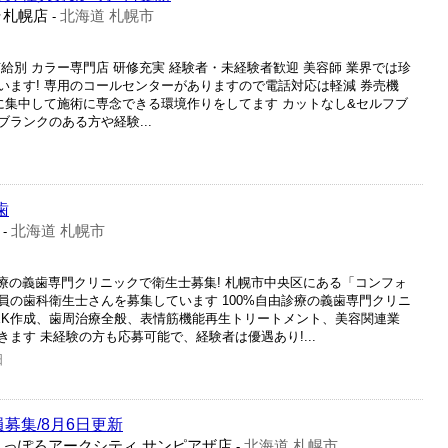
ラ札幌店
北海道 札幌市
-
有給別 カラー専門店 研修充実 経験者・未経験者歓迎 美容師 業界では珍
います! 専用のコールセンターがありますので電話対応は軽減 券売機
に集中して施術に専念できる環境作りをしてます カットなし&セルフブ
ランクのある方や経験...
歯
北海道 札幌市
-
診療の義歯専門クリニックで衛生士募集! 札幌市中央区にある「コンフォ
員の歯科衛生士さんを募集しています 100%自由診療の義歯専門クリニ
EK作成、歯周治療全般、表情筋機能再生トリートメント、美容関連業
ます 未経験の方も応募可能で、経験者は優遇あり!...
日
募集/8月6日更新
さっぽろアークシティ サンピアザ店
北海道 札幌市
-