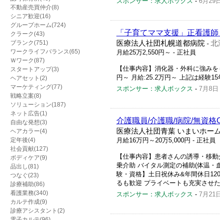
スポンサー：求人ボックス
-
6月29
不動産売買仲介(8)
シニア歓迎(16)
グループホーム(724)
「子育てママ支援」正看護師
クラーク(43)
ブランク(751)
医療法人社団札幌道都病院
北
-
ワークライフバランス(65)
月給25万2,550円～
- 正社員
Ｗワーク(87)
【仕事内容】消化器・外科に強みをもつ
スタートアップ(3)
円～ 月給:25.2万円～ 上記は経験1
ヘアセット(2)
マーケティング(77)
スポンサー：求人ボックス
-
7月8日
戦略立案(8)
ソリューション(187)
ネット広告(1)
介護職員/介護職/病院/無資格
自由な発想(3)
医療法人社団青葉 いまいホー
ヘアカラー(4)
定年後(4)
月給16万円～20万5,000円
- 正社員
社会貢献(127)
【仕事内容】患者さんの誘導・移動
ボディケア(9)
乗介助 バイタル測定の補助(体温・
品出し(81)
験・資格】土日祝休み&年間休日12
つなぐ(23)
るも歓迎 プライベートも充実させたい
診療補助(86)
看護業務(340)
スポンサー：求人ボックス
-
7月21
カルテ作成(9)
診療アシスタント(2)
電子カルテ(96)