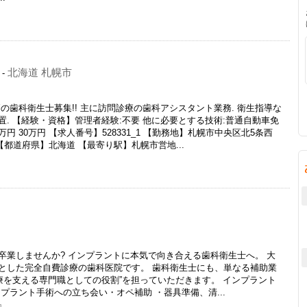
北海道 札幌市
-
の歯科衛生士募集!! 主に訪問診療の歯科アシスタント業務. 衛生指導な
. 【経験・資格】管理者経験:不要 他に必要とする技術:普通自動車免
万円 30万円 【求人番号】528331_1 【勤務地】札幌市中央区北5条西
【都道府県】北海道 【最寄り駅】札幌市営地...
卒業しませんか? インプラントに本気で向き合える歯科衛生士へ。 大
とした完全自費診療の歯科医院です。 歯科衛生士にも、単なる補助業
療を支える専門職としての役割”を担っていただきます。 インプラント
プラント手術への立ち会い・オペ補助 ・器具準備、清...