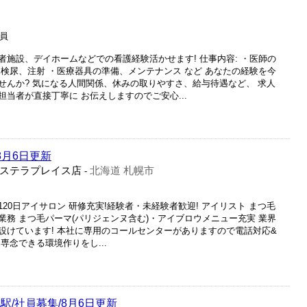
社員
施設、デイホームなどでの看護経験活かせます! 仕事内容: ・医師の
検尿、注射 ・医療器具の準備、メンテナンス など あなたの経験を今
せんか? 気になる人間関係、休みの取りやすさ、給与待遇など、 求人
当者が直接丁寧に お伝えしますのでご安心...
8月6日更新
ステラプレイス店
北海道 札幌市
-
120日アイサロン 研修充実!経験者・未経験者歓迎! アイリスト まつ毛
務 まつ毛パーマ(パリジェンヌ含む)・アイブロウメニュー充実 業界
設けています! 本社に専用のコールセンターがありますので電話対応&
専念できる環境作りをし...
駅/社員募集/8月6日更新