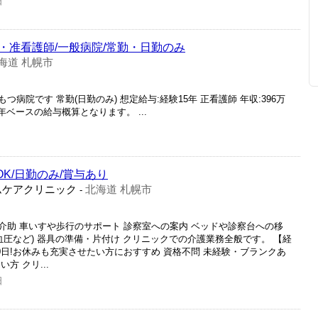
日
・准看護師/一般病院/常勤・日勤のみ
海道 札幌市
病院です 常勤(日勤のみ) 想定給与:経験15年 正看護師 年収:396万
5年ベースの給与概算となります。 ...
OK/日勤のみ/賞与あり
ムケアクリニック
北海道 札幌市
-
介助 車いすや歩行のサポート 診察室への案内 ベッドや診察台への移
血圧など) 器具の準備・片付け クリニックでの介護業務全般です。 【経
0日!お休みも充実させたい方におすすめ 資格不問 未経験・ブランクあ
方 クリ...
日