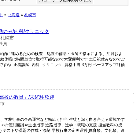
ト
»
北海道
»
札幌市
勤のみ/内科/クリニック
 札幌市
正社員
果的に進めるための検査、処置の補助・医師の指示による、注射およ
有給休暇は時間単位で取得可能なので大変便利です 土日祝休みなのでご
ね :正看護師 :内科 :クリニック :資格手当:3万円 ベースアップ評価
高校の教員」/未経験歓迎
幌市
談、学校行事の企画運営など幅広く担当 生徒と深く向き合える環境です
日々の個別面談や生徒指導 進路指導、進学・就職の支援 担当教科の授
) テストや課題の作成・添削 学校行事の企画運営(体育祭、文化祭、遠
.