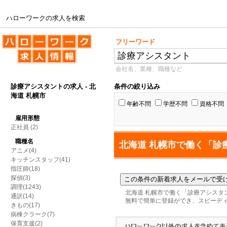
ハローワークの求人を検索
ハローワークの求人を検索
フリーワード
会社名、業種、職種など
診療アシスタントの求人 - 北
条件の絞り込み
海道 札幌市
年齢不問
学歴不問
資格不問
雇用形態
正社員
(2)
職種名
北海道 札幌市で働く「診
アニメ(4)
キッチンスタッフ(41)
指圧師(18)
探偵(3)
調理(1243)
北海道 札幌市で働く「診療アシスタ
通訳(14)
無料で簡単に登録ができ、スピーデ
きもの(17)
病棟クラーク(7)
保育支援(2)