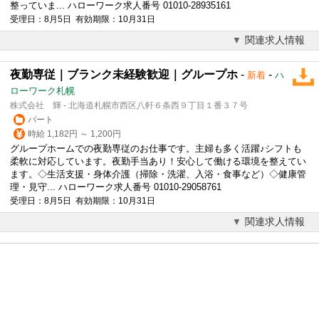
整っていま... ハローワーク求人番号 01010-28935161
受理日：8月5日 有効期限：10月31日
関連求人情報
夜勤専従｜ブランク未経験歓迎｜グループホ
-
-
新着
ハ
ローワーク札幌
株式会社 輝 - 北海道札幌市西区八軒６条西９丁目１番３７号
パート
時給 1,182円 ～ 1,200円
グループホームでの夜勤専従のお仕事です。主婦も多く活躍♪シフトも
柔軟に対応しています。夜勤手当あり！安心して働ける環境を整えてい
ます。◇生活支援・身体介護（掃除・洗濯、入浴・食事など）◇健康管
理・見守... ハローワーク求人番号 01010-29058761
受理日：8月5日 有効期限：10月31日
関連求人情報