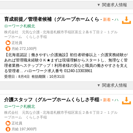
関連求人情報
育成前提／管理者候補（グループホームくら
-
-
新着
ハ
ローワーク札幌北
株式会社 元気な介護 - 北海道札幌市手稲区富丘２条６丁目２－１グル
ープホーム くらしさ手稲
正社員
月給 272,100円
【北海道認証｜働きやすい介護施設】初任者研修以上・介護実務経験が
あれば管理職未経験ＯＫ★まずは現場理解からスタートし、無理なく管
理者業務へステップアップ！利用者様の安心と職員の働きやすさを支え
る管理者... ハローワーク求人番号 01240-13303861
受理日：8月4日 有効期限：10月31日
関連求人情報
介護スタッフ（グループホームくらしさ手稲
-
-
新着
ハ
ローワーク札幌北
株式会社 元気な介護 - 北海道札幌市手稲区富丘２条６丁目２－１グル
ープホーム くらしさ手稲
正社員
月給 197,900円