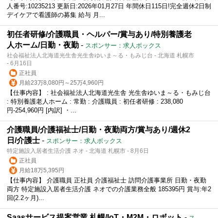
人番号:10235213 更新日:2026年01月27日 年間休日115日!完全週休2日制
デイケアで看護師の募集 給与 月...
初任者研修/介護職員・ヘルパー/賞与あり/特別養護老
人ホーム/日勤・夜勤
-
スポンサー：求人ボックス
社会福祉法人北海道光生舎光生舎ゆいま～る・もみじ台 - 北海道 札幌市
- 6月16日
正社員
月給23万8,080円～25万4,960円
【仕事内容】 : 社会福祉法人北海道光生舎 光生舎ゆいま～る・もみじ台
: 特別養護老人ホーム : 常勤 : 介護職員 : 初任者研修 : 238,080
円-254,960円 [内訳] ・...
介護職員/介護福祉士/日勤・夜勤両方/賞与あり/週休2
日/介護士
-
スポンサー：求人ボックス
特定施設入居者生活介護 ネオ - 北海道 札幌市 - 8月6日
正社員
月給18万5,395円
【仕事内容】 介護職員 正社員 介護福祉士 訪問介護事業所 日勤・夜勤
両方 特定施設入居者生活介護 ネオでの介護業務全般 185395円 賞与:年2
回(2.2ヶ月)...
Saasサービス提案営業 札幌/IoT・M2M・ロボット
-
ス