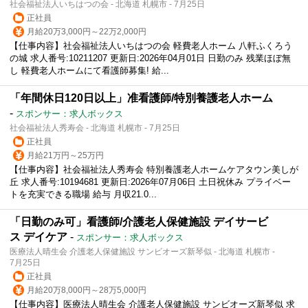
社会福祉法人いちはつの会 - 北海道 札幌市 - 7月25日
正社員
月給20万3,000円～22万2,000円
【仕事内容】社会福祉法人いちはつの会 軽費老人ホーム 八軒ふくろう
の城 求人番号:10211207 更新日:2026年04月01日 日勤のみ 残業ほぼ無
し 軽費老人ホームにて看護師募集! 給...
「年間休日120日以上」准看護師/特別養護老人ホーム
-
スポンサー：求人ボックス
社会福祉法人秀寿会 - 北海道 札幌市 - 7月25日
正社員
月給21万円～25万円
【仕事内容】社会福祉法人秀寿会 特別養護老人ホームケアタウン美しが
丘 求人番号:10194681 更新日:2026年07月06日 土日祝休み プライベー
トを充実できる職場 給与 月収21.0...
「日勤のみ可」看護師/介護老人保健施設 デイサービ
ス デイケア
-
スポンサー：求人ボックス
医療法人晴生会 介護老人保健施設 サンビオーズ新琴似 - 北海道 札幌市 -
7月25日
正社員
月給20万8,000円～28万5,000円
【仕事内容】医療法人晴生会 介護老人保健施設 サンビオーズ新琴似 求