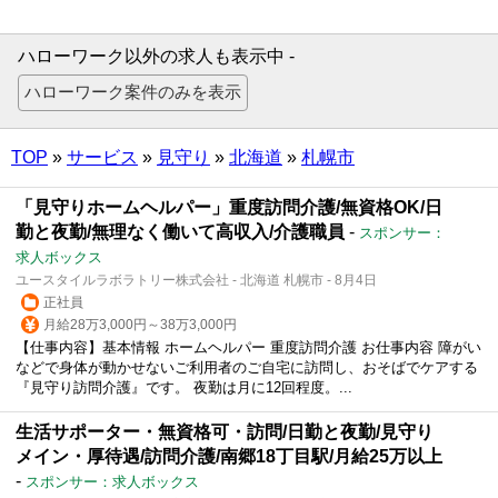
ハローワーク以外の求人も表示中 -
TOP
»
サービス
»
見守り
»
北海道
»
札幌市
「見守りホームヘルパー」重度訪問介護/無資格OK/日
勤と夜勤/無理なく働いて高収入/介護職員
-
スポンサー：
求人ボックス
ユースタイルラボラトリー株式会社 - 北海道 札幌市 - 8月4日
正社員
月給28万3,000円～38万3,000円
【仕事内容】基本情報 ホームヘルパー 重度訪問介護 お仕事内容 障がい
などで身体が動かせないご利用者のご自宅に訪問し、おそばでケアする
『見守り訪問介護』です。 夜勤は月に12回程度。...
生活サポーター・無資格可・訪問/日勤と夜勤/見守り
メイン・厚待遇/訪問介護/南郷18丁目駅/月給25万以上
-
スポンサー：求人ボックス