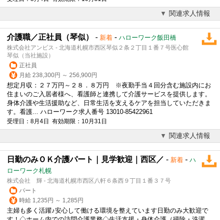
関連求人情報
介護職／正社員（琴似）
-
-
新着
ハローワーク飯田橋
株式会社アンビス - 北海道札幌市西区琴似２条２丁目１番７号医心館
琴似（当社施設）
正社員
月給 238,300円 ～ 256,900円
想定月収：２７万円～２８．８万円 ※夜勤手当４回分含む施設内にお
住まいのご入居者様へ、看護師と連携して介護サービスを提供します。
身体介護や生活援助など、日常生活を支えるケアを担当していただきま
す。看護... ハローワーク求人番号 13010-85422961
受理日：8月4日 有効期限：10月31日
関連求人情報
日勤のみＯＫ介護パート｜見学歓迎｜西区／
-
-
新着
ハ
ローワーク札幌
株式会社 輝 - 北海道札幌市西区八軒６条西９丁目１番３７号
パート
時給 1,235円 ～ 1,285円
主婦も多く活躍♪安心して働ける環境を整えています日勤のみ大歓迎で
す！◇ホーム内での訪問介護業務◇生活支援・身体介護（掃除・洗濯、