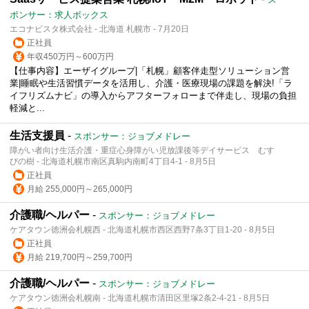
ポンサー：求人ボックス
エコナビスタ株式会社 - 北海道 札幌市 - 7月20日
正社員
年収450万円～600万円
【仕事内容】エーザイグループ|「札幌」顧客伴走型ソリューション営
業|睡眠や生活習慣データを活用し、介護・医療現場の課題を解決!「ラ
イフリズムナビ」の導入からアフターフォローまで伴走し、現場の負担
軽減と...
生活支援員
-
スポンサー：ジョブメドレー
障がい者向け生活介護・重症心身障がい児放課後等デイサービス むす
びの樹 - 北海道札幌市南区真駒内南町4丁目4-1 - 8月5日
正社員
月給 255,000円～265,000円
介護職/ヘルパー
-
スポンサー：ジョブメドレー
ケアタウン徳洲会札幌西 - 北海道札幌市西区西野7条3丁目1-20 - 8月5日
正社員
月給 219,700円～259,700円
介護職/ヘルパー
-
スポンサー：ジョブメドレー
ケアタウン徳洲会札幌南 - 北海道札幌市清田区里塚2条2-4-21 - 8月5日