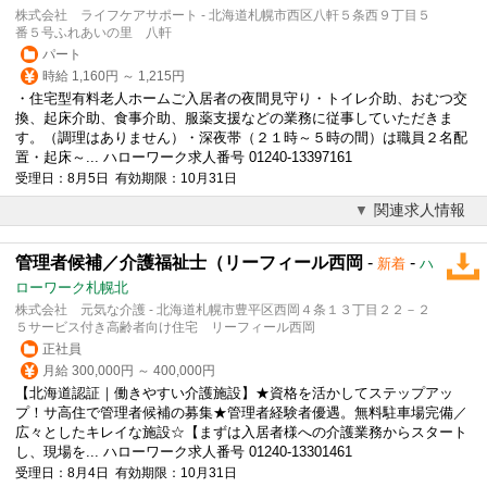
株式会社 ライフケアサポート - 北海道札幌市西区八軒５条西９丁目５
番５号ふれあいの里 八軒
パート
時給 1,160円 ～ 1,215円
・住宅型有料老人ホームご入居者の夜間
見守り
・トイレ介助、おむつ交
換、起床介助、食事介助、服薬支援などの業務に従事していただきま
す。（調理はありません）・深夜帯（２１時～５時の間）は職員２名配
置・起床～... ハローワーク求人番号 01240-13397161
受理日：8月5日 有効期限：10月31日
関連求人情報
管理者候補／介護福祉士（リーフィール西岡
-
-
新着
ハ
ローワーク札幌北
株式会社 元気な介護 - 北海道札幌市豊平区西岡４条１３丁目２２－２
５サービス付き高齢者向け住宅 リーフィール西岡
正社員
月給 300,000円 ～ 400,000円
【北海道認証｜働きやすい介護施設】★資格を活かしてステップアッ
プ！サ高住で管理者候補の募集★管理者経験者優遇。無料駐車場完備／
広々としたキレイな施設☆【まずは入居者様への介護業務からスタート
し、現場を... ハローワーク求人番号 01240-13301461
受理日：8月4日 有効期限：10月31日