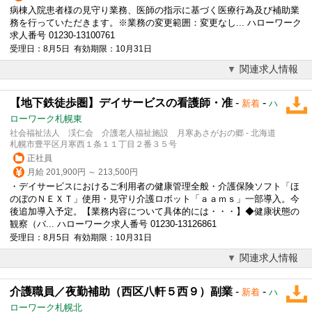
病棟入院患者様の
見守り
業務、医師の指示に基づく医療行為及び補助業
務を行っていただきます。※業務の変更範囲：変更なし... ハローワーク
求人番号 01230-13100761
受理日：8月5日 有効期限：10月31日
関連求人情報
【地下鉄徒歩圏】デイサービスの看護師・准
-
-
新着
ハ
ローワーク札幌東
社会福祉法人 渓仁会 介護老人福祉施設 月寒あさがおの郷 - 北海道
札幌市豊平区月寒西１条１１丁目２番３５号
正社員
月給 201,900円 ～ 213,500円
・デイサービスにおけるご利用者の健康管理全般・介護保険ソフト「ほ
のぼのＮＥＸＴ」使用・
見守り
介護ロボット「ａａｍｓ」一部導入。今
後追加導入予定。【業務内容について具体的には・・・】◆健康状態の
観察（バ... ハローワーク求人番号 01230-13126861
受理日：8月5日 有効期限：10月31日
関連求人情報
介護職員／夜勤補助（西区八軒５西９）副業
-
-
新着
ハ
ローワーク札幌北