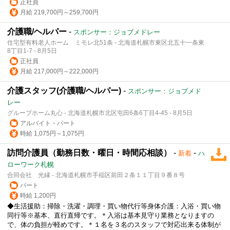
正社員
月給 219,700円～259,700円
介護職/ヘルパー
-
スポンサー：ジョブメドレー
住宅型有料老人ホーム ミモレ北51条 - 北海道札幌市東区北五十一条東
8丁目1-7 - 8月5日
正社員
月給 217,000円～222,000円
介護スタッフ(介護職/ヘルパー)
-
スポンサー：ジョブメド
レー
グループホーム丸心 - 北海道札幌市北区屯田6条6丁目4-45 - 8月5日
アルバイト・パート
時給 1,075円～1,075円
訪問介護員（勤務日数・曜日・時間応相談）
-
-
新着
ハ
ローワーク札幌
合同会社 光縁 - 北海道札幌市手稲区前田２条１１丁目９番８号
パート
時給 1,200円
◆生活援助：掃除・洗濯・調理・買い物代行等身体介護：入浴・買い物
同行等※基本、直行直帰です。＊入浴は基本
見守り
業務となりますの
で、体の負担が軽めです。＊１名を３名のスタッフで対応出来る体制が