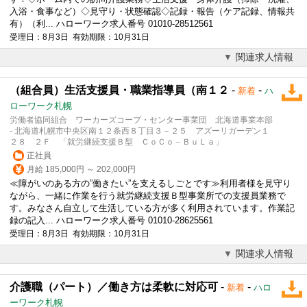
入浴・食事など）◇
見守り
・状態確認◇記録・報告（ケア記録、情報共
有）（利... ハローワーク求人番号 01010-28512561
受理日：8月3日 有効期限：10月31日
関連求人情報
（組合員）生活支援員・職業指導員（南１２
-
-
新着
ハ
ローワーク札幌
労働者協同組合 ワーカーズコープ・センター事業団 北海道事業本部
- 北海道札幌市中央区南１２条西８丁目３－２５ アズーリガーデン１
２８ ２Ｆ 「就労継続支援Ｂ型 ＣｏＣｏ－ＢｕＬａ」
正社員
月給 185,000円 ～ 202,000円
≪障がいのある方の”働きたい”を支えるしごとです≫利用者様を
見守り
ながら、一緒に作業を行う就労継続支援Ｂ型事業所での支援員業務で
す。みなさん自立して生活している方が多く利用されています。作業記
録の記入... ハローワーク求人番号 01010-28625561
受理日：8月3日 有効期限：10月31日
関連求人情報
介護職（パート）／働き方は柔軟に対応可
-
-
新着
ハロ
ーワーク札幌