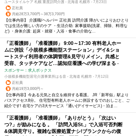
ユースタイルケア 札幌 重度訪問介護 - 北海道 札幌市 - 7月23日
正社員
月給28万3,700円～38万3,700円
【仕事内容】 介護職/ヘルパー 正社員 訪問介護 障がいによりおひとり
では生活が難しい方のケア ・生活介助: 家事援助(洗濯、掃除、料理な
ど) ・身体介護: 起床・就寝・入浴・食事の介助な...
「正看護師」「准看護師」 9:00～17:30 有料老人ホー
ムに併設「小規模多機能型ステーション」デイ&ショ
ートステイ利用者の体調管理&見守りメイン。共感と
受容、タッチケアなど…認知症看護への学び深まる
-
スポンサー：求人ボックス
小規模多機能型居宅介護事業所はる音 - 北海道 札幌市 - 7月12日
正社員
月給19万3,000円～
【仕事内容】今ある元気と自立を維持する看護。 JR「新琴似」駅より
バスアクセス8分。 住宅型有料老人ホームに併設するでのおしごと、ご
紹介です! 在宅ケアの3大サービス『通い(デイサービス)・泊ま...
「正看護師」「准看護師」「ありがとう」「次はい
つ?」が励みになる 。 「訪問入浴St.」で入浴可否判断
&体調見守り。複雑な医療処置ナシ!ブランクからの復