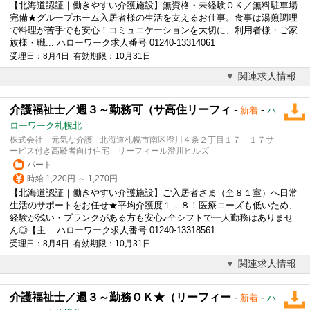
【北海道認証｜働きやすい介護施設】無資格・未経験ＯＫ／無料駐車場
完備★グループホーム入居者様の生活を支えるお仕事。食事は湯煎調理
で料理が苦手でも安心！コミュニケーションを大切に、利用者様・ご家
族様・職... ハローワーク求人番号 01240-13314061
受理日：8月4日 有効期限：10月31日
関連求人情報
介護福祉士／週３～勤務可（サ高住リーフィ
-
-
新着
ハ
ローワーク札幌北
株式会社 元気な介護 - 北海道札幌市南区澄川４条２丁目１７―１７サ
ービス付き高齢者向け住宅 リーフィール澄川ヒルズ
パート
時給 1,220円 ～ 1,270円
【北海道認証｜働きやすい介護施設】ご入居者さま（全８１室）へ日常
生活のサポートをお任せ★平均介護度１．８！医療ニーズも低いため、
経験が浅い・ブランクがある方も安心♪全シフトで一人勤務はありませ
ん◎【主... ハローワーク求人番号 01240-13318561
受理日：8月4日 有効期限：10月31日
関連求人情報
介護福祉士／週３～勤務ＯＫ★（リーフィー
-
-
新着
ハ