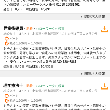
ん。子どもたちの着替え・食事の介助、午睡（お昼寝）の
見守り
や、園
内の清掃等... ハローワーク求人番号 01010-29081461
受理日：8月5日 有効期限：10月31日
関連求人情報
児童指導員
-
-
新着
ハローワーク札幌東
株式会社 ＭＡＫＩ - 北海道札幌市厚別区もみじ台南３丁目１０番７号
パート
時給 1,300円 ～ 1,400円
お子さまへの療育・活動支援遊びや学習、日常生活のサポート活動中の
安全管理・
見守り
学校やご自宅への送迎業務（社用車）未経験の方やブ
ランクのある方も歓迎します。先輩スタッフが丁寧にサポートしますの
で、安心... ハローワーク求人番号 01230-13046861
受理日：8月5日 有効期限：10月31日
関連求人情報
理学療法士
-
-
新着
ハローワーク札幌東
株式会社 ＭＡＫＩ - 北海道札幌市厚別区もみじ台南３丁目１０番７号
パート
時給 1,500円 ～ 1,600円
お子さまへの療育・活動支援遊びや学習、日常生活のサポート活動中の