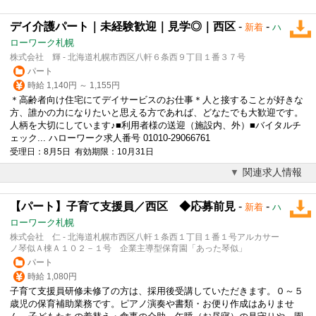
デイ介護パート｜未経験歓迎｜見学◎｜西区
-
-
新着
ハ
ローワーク札幌
株式会社 輝 - 北海道札幌市西区八軒６条西９丁目１番３７号
パート
時給 1,140円 ～ 1,155円
＊高齢者向け住宅にてデイサービスのお仕事＊人と接することが好きな
方、誰かの力になりたいと思える方であれば、どなたでも大歓迎です。
人柄を大切にしています♪■利用者様の送迎（施設内、外）■バイタルチ
ェック... ハローワーク求人番号 01010-29066761
受理日：8月5日 有効期限：10月31日
関連求人情報
【パート】子育て支援員／西区 ◆応募前見
-
-
新着
ハ
ローワーク札幌
株式会社 仁 - 北海道札幌市西区八軒１条西１丁目１番１号アルカサー
ノ琴似Ａ棟Ａ１０２－１号 企業主導型保育園「あった琴似」
パート
時給 1,080円
子育て支援員研修未修了の方は、採用後受講していただきます。０～５
歳児の保育補助業務です。ピアノ演奏や書類・お便り作成はありませ