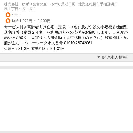
株式会社 ゆずり葉宮の森 ゆずり葉明日風 - 北海道札幌市手稲区明日
風４丁目１５－５０
パート
時給 1,075円 ～ 1,200円
サービス付き高齢者向け住宅（定員１９名）及び併設の小規模多機能型
居宅介護（定員２４名）を利用の方への支援をお願いします。自立度が
高い方が多く、
見守り
・入浴介助（
見守り
程度の方含む）居室掃除・配
膳が主な... ハローワーク求人番号 01010-28742061
受理日：8月3日 有効期限：10月31日
関連求人情報