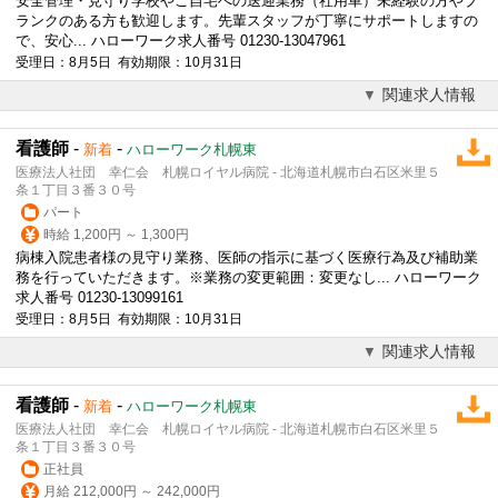
安全管理・
見守り
学校やご自宅への送迎業務（社用車）未経験の方やブ
ランクのある方も歓迎します。先輩スタッフが丁寧にサポートしますの
で、安心... ハローワーク求人番号 01230-13047961
受理日：8月5日 有効期限：10月31日
関連求人情報
看護師
-
-
新着
ハローワーク札幌東
医療法人社団 幸仁会 札幌ロイヤル病院 - 北海道札幌市白石区米里５
条１丁目３番３０号
パート
時給 1,200円 ～ 1,300円
病棟入院患者様の
見守り
業務、医師の指示に基づく医療行為及び補助業
務を行っていただきます。※業務の変更範囲：変更なし... ハローワーク
求人番号 01230-13099161
受理日：8月5日 有効期限：10月31日
関連求人情報
看護師
-
-
新着
ハローワーク札幌東
医療法人社団 幸仁会 札幌ロイヤル病院 - 北海道札幌市白石区米里５
条１丁目３番３０号
正社員
月給 212,000円 ～ 242,000円