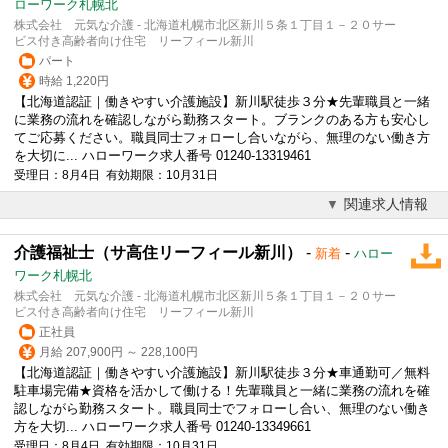
ローワーク札幌北
株式会社 元気な介護 - 北海道札幌市北区新川５条１丁目１－２０サー
ビス付き高齢者向け住宅 リーフィール新川
パート
時給 1,220円
【北海道認証｜働きやすい介護施設】新川駅徒歩３分★先輩職員と一緒
に業務の流れを確認しながら勤務スタート。ブランクのある方も安心し
てご応募ください。職員同士フォローし合いながら、無理のない働き方
を大切に... ハローワーク求人番号 01240-13319461
受理日：8月4日 有効期限：10月31日
関連求人情報
介護福祉士（サ高住リーフィール新川）
-
-
新着
ハロー
ワーク札幌北
株式会社 元気な介護 - 北海道札幌市北区新川５条１丁目１－２０サー
ビス付き高齢者向け住宅 リーフィール新川
正社員
月給 207,900円 ～ 228,100円
【北海道認証｜働きやすい介護施設】新川駅徒歩３分★車通勤可／無料
駐車場完備★資格を活かして働ける！先輩職員と一緒に業務の流れを確
認しながら勤務スタート。職員同士でフォローし合い、無理のない働き
方を大切... ハローワーク求人番号 01240-13349661
受理日：8月4日 有効期限：10月31日