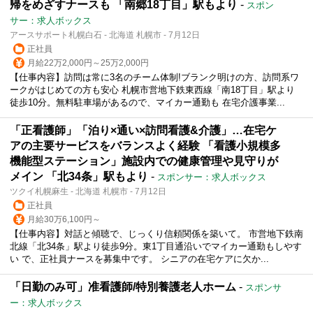
帰をめざすナースも 「南郷18丁目」駅もより
-
スポン
サー：求人ボックス
アースサポート札幌白石 - 北海道 札幌市 - 7月12日
正社員
月給22万2,000円～25万2,000円
【仕事内容】訪問は常に3名のチーム体制!ブランク明けの方、訪問系ワ
ークがはじめての方も安心 札幌市営地下鉄東西線「南18丁目」駅より
徒歩10分。無料駐車場があるので、マイカー通勤も 在宅介護事業...
「正看護師」「泊り×通い×訪問看護&介護」…在宅ケ
アの主要サービスをバランスよく経験 「看護小規模多
機能型ステーション」施設内での健康管理や見守りが
メイン 「北34条」駅もより
-
スポンサー：求人ボックス
ツクイ札幌麻生 - 北海道 札幌市 - 7月12日
正社員
月給30万6,100円～
【仕事内容】対話と傾聴で、じっくり信頼関係を築いて。 市営地下鉄南
北線「北34条」駅より徒歩9分。東1丁目通沿いでマイカー通勤もしやす
い で、正社員ナースを募集中です。 シニアの在宅ケアに欠か...
「日勤のみ可」准看護師/特別養護老人ホーム
-
スポンサ
ー：求人ボックス