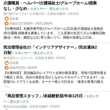
介護職員・ヘルパー/介護福祉士/グループホーム/残業
なし・少なめ
-
スポンサー：求人ボックス
愛の家グループホーム札幌川沿 - 北海道 札幌市 - 4月24日
正社員
月給21万7,000円～24万1,000円
【仕事内容】 札幌市豊平区/グループホーム/正社員/介護福祉士資格必
須/介護職 経験者を募集しています。 ご入居者の生活リズムや趣味活動
(散歩・外出・園芸など)に寄り添いつつ、掃除や洗濯などの自...
民泊管理会社の「インテリアデザイナー」/完全週休2
日制
-
スポンサー：求人ボックス
株式会社コハビホーム - 北海道 札幌市 - 8月4日
正社員
月給25万円～29万円
【仕事内容】 宿泊施設のレイアウト企画や家具選定、現地で設置作業ま
で幅広く担当。自分の発想を活かしながらスキルアップできます! ・お
部屋のレイアウトを企画、オーナー様との打合せ ・家具や家電の購入
・...
「商品管理スタッフ」/未経験歓迎/年休125日
-
スポンサ
ー：求人ボックス
株式会社仙台銘板 - 北海道 札幌市 - 8月8日