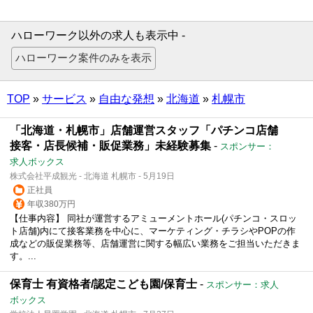
ハローワーク以外の求人も表示中 -
TOP
»
サービス
»
自由な発想
»
北海道
»
札幌市
「北海道・札幌市」店舗運営スタッフ「パチンコ店舗
接客・店長候補・販促業務」未経験募集
-
スポンサー：
求人ボックス
株式会社平成観光 - 北海道 札幌市 - 5月19日
正社員
年収380万円
【仕事内容】 同社が運営するアミューメントホール(パチンコ・スロッ
ト店舗)内にて接客業務を中心に、マーケティング・チラシやPOPの作
成などの販促業務等、店舗運営に関する幅広い業務をご担当いただきま
す。...
保育士 有資格者/認定こども園/保育士
-
スポンサー：求人
ボックス