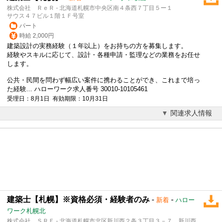
株式会社 ＲｅＲ - 北海道札幌市中央区南４条西７丁目５ー１
サウス４７ビル１階１Ｆ号室
パート
時給 2,000円
建築設計の実務経験（１年以上）をお持ちの方を募集します。
経験やスキルに応じて、設計・各種申請・監理などの業務をお任せ
します。
公共・民間を問わず幅広い案件に携わることができ、これまで培っ
た経験... ハローワーク求人番号 30010-10105461
受理日：8月1日 有効期限：10月31日
関連求人情報
建築士【札幌】※資格必須・経験者のみ
-
-
新着
ハロー
ワーク札幌北
株式会社 ＳＲＥ - 北海道札幌市北区新川西２条３丁目３－７ 新川西