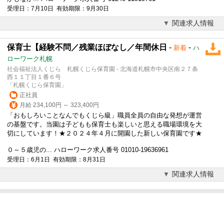
受理日：7月10日 有効期限：9月30日
関連求人情報
保育士【経験不問／残業ほぼなし／年間休日
-
-
新着
ハ
ローワーク札幌
社会福祉法人くじら 札幌くじら保育園 - 北海道札幌市中央区南２７条
西１１丁目１番６号
「札幌くじら保育園」
正社員
月給 234,100円 ～ 323,400円
「おもしろいことなんでもくじら級」職員全員の
自由な発想
が運営
の基盤です。当園は子どもも保育士も楽しいと思える職場環境を大
切にしています！★２０２４年４月に開園した新しい保育園です★
０～５歳児の... ハローワーク求人番号 01010-19636961
受理日：6月1日 有効期限：8月31日
関連求人情報