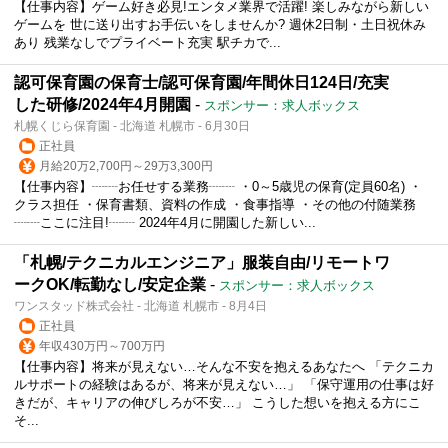
【仕事内容】ゲーム好き必見!エンタメ業界で活躍! 楽しみながら新しい
ゲームを 世に送り出すお手伝いをしませんか? 週休2日制・土日祝休み
あり 残業なしでプライベート充実 駅チカで...
認可保育園の保育士/認可保育園/年間休日124日/充実
した研修/2024年4月開園
-
スポンサー：求人ボックス
札幌くじら保育園 - 北海道 札幌市 - 6月30日
正社員
月給20万2,700円～29万3,300円
【仕事内容】┈┈お任せする業務┈┈ ・0～5歳児の保育(定員60名) ・
クラス担任 ・保育書類、資料の作成 ・食事指導 ・その他の付随業務
┈┈ここに注目!┈┈ 2024年4月に開園した新しい...
「札幌/テクニカルエンジニア」服装自由/リモートワ
ークOK/転勤なし/安定企業
-
スポンサー：求人ボックス
ワンスタッド株式会社 - 北海道 札幌市 - 8月4日
正社員
年収430万円～700万円
【仕事内容】将来が見えない…そんな不安を抱えるあなたへ 「テクニカ
ルサポートの経験はあるが、将来が見えない…」 「保守運用の仕事は好
きだが、キャリアの伸びしろが不安…」 こうした想いを抱える方にこ
そ...