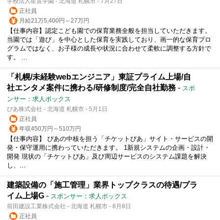
学校法人星置学園 - 北海道 札幌市 - 7月27日
正社員
月給21万5,400円～27万円
【仕事内容】認定こども園での保育業務全般を担当していただきます。
当園では「遊び」を中心とした保育を実践しており、画一的な保育プロ
グラムではなく、お子様の成長や状況に合わせて柔軟に調整する方針で
す。 ...
「札幌/未経験webエンジニア」東証プライム上場/自
社エンタメ案件に携わる/研修制度/完全自社勤務
-
スポ
ンサー：求人ボックス
ぴあ株式会社 - 北海道 札幌市 - 5月1日
正社員
年収450万円～510万円
【仕事内容】 ぴあの中核を担う「チケットぴあ」サイト・サービスの開
発・保守運用に携わっていただきます。 1新規システムの企画・設計・
開発 現状の「チケットぴあ」及び周辺サービスのシステム課題を解決
し、...
建築設備の「施工管理」業界トップクラスの待遇/プラ
イム上場G
-
スポンサー：求人ボックス
前田建設工業株式会社 - 北海道 札幌市 - 8月8日
正社員