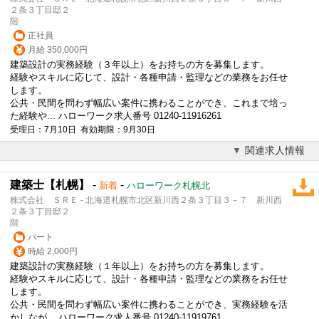
２条３丁目邸２
階
正社員
月給 350,000円
建築設計の実務経験（３年以上）をお持ちの方を募集します。
経験やスキルに応じて、設計・各種申請・監理などの業務をお任せ
します。
公共・民間を問わず幅広い案件に携わることができ、これまで培っ
た経験や... ハローワーク求人番号 01240-11916261
受理日：7月10日 有効期限：9月30日
関連求人情報
建築士【札幌】
-
-
新着
ハローワーク札幌北
株式会社 ＳＲＥ - 北海道札幌市北区新川西２条３丁目３－７ 新川西
２条３丁目邸２
階
パート
時給 2,000円
建築設計の実務経験（１年以上）をお持ちの方を募集します。
経験やスキルに応じて、設計・各種申請・監理などの業務をお任せ
します。
公共・民間を問わず幅広い案件に携わることができ、実務経験を活
かしなが... ハローワーク求人番号 01240-11919761