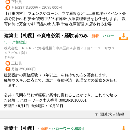
正社員
月給23万3,900円～29万5,600円
【仕事内容】 フェンスやコーン、立て看板など…工事現場やイベント会
場で使われる”安全保安用品”の在庫/出入庫管理業務をお任せします。 教
育体制は万全です! 商品の出入庫/準備 在庫管理 来店されるお客...
建築士【札幌】※資格必須・経験者のみ
-
-
新着
ハロー
ワーク和歌山
株式会社 ＲｅＲ - 北海道札幌市中央区南４条西７丁目５ー１ サウス
４７ビル１階１
Ｆ号室
正社員
月給 350,000円
建築設計の実務経験（３年以上）をお持ちの方を募集します。
経験やスキルに応じて、設計・各種申請・監理などの業務をお任せ
します。
公共・民間を問わず幅広い案件に携わることができ、これまで培っ
た経験... ハローワーク求人番号 30010-10100061
受理日：8月1日 有効期限：10月31日
関連求人情報
建築士【札幌】
-
-
新着
ハローワーク和歌山