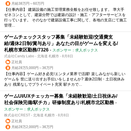
月給38万円～60万円
【仕事内容】 建築設備の施工管理業務全般をお任せ致します。 準大手
ゼネコンとして、建築分野では建築の設計・施工・アフターサービスを
行っています。 そのなかで建築設備工事に関して、各地の支店にて施工
管理...
ゲームチェックスタッフ募集「未経験歓迎/交通費支
給/週休2日制/賞与あり」あなたの目がゲームを変える/
札幌市東区勤務/7326
-
スポンサー：求人ボックス
式会社Candy Labo - 北海道 札幌市 - 8月8日
正社員
月給28万5,000円～36万円
【仕事内容】ゲーム好き必見!エンタメ業界で活躍! 楽しみながら新しい
ゲームを 世に送り出すお手伝いをしませんか? 週休2日制・土日祝休み
あり 残業なしでプライベート充実 駅チカで...
ゲームUI/UXチェッカー募集「未経験歓迎/土日祝休み/
社会保険完備/駅チカ」研修制度あり/札幌市北区勤務
-
スポンサー：求人ボックス
株式会社CREST - 北海道 札幌市 - 8月8日
正社員
月給28万2,000円～36万円