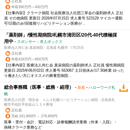
正社員
年収390万円～400万円
【仕事内容】クラーク病院 社会医療法人社団三草会の薬剤師求人 正社
員 その他病院 更新日:2026年07月15日 求人番号:523129 マイカー通勤
可!日勤のみ!回復期リハビリテーション医療が...
「薬剤師」/慢性期病院/札幌市清田区/20代-40代積極採
用中
-
スポンサー：求人ボックス
医療法人尚仁会 真栄病院 - 北海道 札幌市 - 7月25日
正社員
年収420万円～600万円
【仕事内容】医療法人尚仁会 真栄病院の薬剤師求人 正社員 慢性期病院
更新日:2025年06月02日 求人番号:563067 土日祝休み!17:30終業 ゆった
り働きたい方にオススメの療養型病院...
総合事務職（医事・総務・経理）
-
-
新着
ハローワーク札
幌
医療法人社団 明生会 イムス札幌リハビリテーション病院 - 北海道札
幌市手稲区手稲金山１２４番地
正社員
月給 201,900円 ～ 276,800円
医事・受付・会計、電話対応・診療報酬請求業務（外来・入院）・
病棟クラーク
業務など