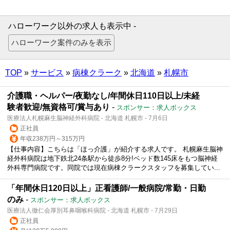
ハローワーク以外の求人も表示中 -
TOP
»
サービス
»
病棟クラーク
»
北海道
»
札幌市
介護職・ヘルパー/夜勤なし/年間休日110日以上/未経
験者歓迎/無資格可/賞与あり
-
スポンサー：求人ボックス
医療法人札幌麻生脳神経外科病院 - 北海道 札幌市 - 7月6日
正社員
年収238万円～315万円
【仕事内容】こちらは「ほっ介護」が紹介する求人です。 札幌麻生脳神
経外科病院は地下鉄北24条駅から徒歩8分!ベッド数145床をもつ脳神経
外科専門病院です。同院では現在病棟クラークスタッフを募集してい...
「年間休日120日以上」正看護師/一般病院/常勤・日勤
のみ
-
スポンサー：求人ボックス
医療法人徹仁会厚別耳鼻咽喉科病院 - 北海道 札幌市 - 7月29日
正社員