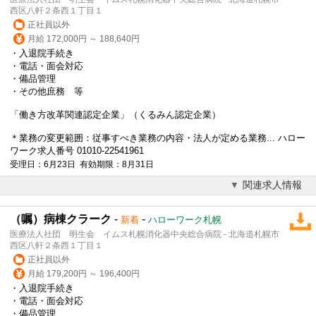
西区八軒２条西１丁目１
正社員以外
月給 172,000円 ～ 188,640円
・入退院手続き
・電話・面会対応
・備品管理
・その他庶務 等
「働き方改革関連認定企業」（くるみん認定企業）
＊業務の変更範囲：従事すべき業務の内容・法人が定める業務... ハロー
ワーク求人番号 01010-22541961
受理日：6月23日 有効期限：8月31日
関連求人情報
（嘱）病棟クラーク
-
-
新着
ハローワーク札幌
医療法人社団 明生会 イムス札幌消化器中央総合病院 - 北海道札幌市
西区八軒２条西１丁目１
正社員以外
月給 179,200円 ～ 196,400円
・入退院手続き
・電話・面会対応
・備品管理