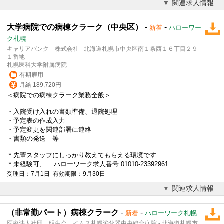
関連求人情報
大学病院での病棟クラーク（中央区）
-
-
新着
ハローワー
ク札幌
キャリアバンク 株式会社 - 北海道札幌市中央区南１条西１６丁目２９
１番地
札幌医科大学附属病院
有期雇用
月給 189,720円
＜病院での
病棟クラーク
業務全般＞
・入院受け入れの書類準備、退院処理
・予定表の作成入力
・予定変更を関連部署に連絡
・書類の発送 等
＊先輩スタッフにしっかり教えてもらえる環境です
＊未経験可、... ハローワーク求人番号 01010-23392961
受理日：7月1日 有効期限：9月30日
関連求人情報
（非常勤パート）病棟クラーク
-
-
新着
ハローワーク札幌
医療法人社団 明生会 イムス札幌消化器中央総合病院 - 北海道札幌市