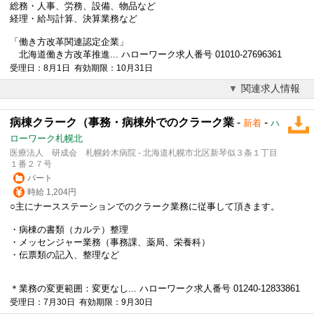
総務・人事、労務、設備、物品など
経理・給与計算、決算業務など
「働き方改革関連認定企業」
北海道働き方改革推進... ハローワーク求人番号 01010-27696361
受理日：8月1日 有効期限：10月31日
関連求人情報
病棟クラーク（事務・病棟外でのクラーク業
-
-
新着
ハ
ローワーク札幌北
医療法人 研成会 札幌鈴木病院 - 北海道札幌市北区新琴似３条１丁目
１番２７号
パート
時給 1,204円
○主にナースステーションでのクラーク業務に従事して頂きます。
・病棟の書類（カルテ）整理
・メッセンジャー業務（事務課、薬局、栄養科）
・伝票類の記入、整理など
＊業務の変更範囲：変更なし... ハローワーク求人番号 01240-12833861
受理日：7月30日 有効期限：9月30日