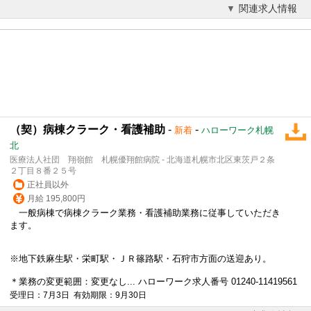
関連求人情報
（契）病棟クラーク・看護補助
-
-
新着
ハローワーク札幌
北
医療法人社団 翔嶺館 札幌優翔館病院 - 北海道札幌市北区東茨戸２条
２丁目８番２５号
正社員以外
月給 195,800円
一般病棟で
病棟クラーク
業務・看護補助業務に従事していただき
ます。
※地下鉄麻生駅・栄町駅・ＪＲ篠路駅・石狩市方面の送迎あり。
＊業務の変更範囲：変更なし... ハローワーク求人番号 01240-11419561
受理日：7月3日 有効期限：9月30日