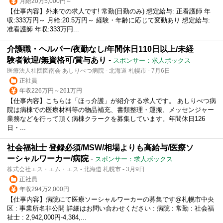
月給20万5,000円～
【仕事内容】外来での求人です! 常勤(日勤のみ) 想定給与: 正看護師 年
収:333万円～ 月給:20.5万円～ 経験・年齢に応じて変動あり 想定給与:
准看護師 年収:333万円...
介護職・ヘルパー/夜勤なし/年間休日110日以上/未経
験者歓迎/無資格可/賞与あり
-
スポンサー：求人ボックス
医療法人社団図南会 あしりべつ病院 - 北海道 札幌市 - 7月6日
正社員
年収226万円～261万円
【仕事内容】こちらは「ほっ介護」が紹介する求人です。 あしりべつ病
院は病棟での医療材料等の物品補充、書類整理・運搬、メッセンジャー
業務などを行って頂く病棟クラークを募集しています。年間休日126
日・...
社会福祉士 登録必須/MSW/相場よりも高給与/医療ソ
ーシャルワーカー/病院
-
スポンサー：求人ボックス
株式会社エス・エム・エス - 北海道 札幌市 - 3月9日
正社員
年収294万2,000円
【仕事内容】病院にて医療ソーシャルワーカーの募集です@札幌市中央
区 : 事業所名非公開 詳細はお問い合わせください : 病院 : 常勤 : 社会福
祉士 : 2,942,000円‐4,384,...