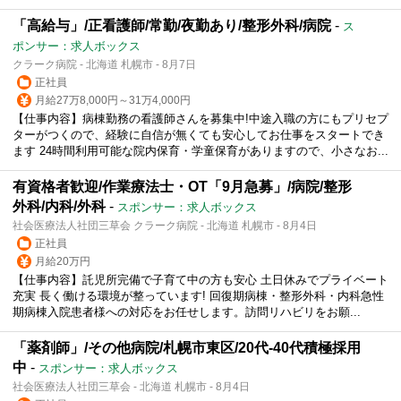
「高給与」/正看護師/常勤/夜勤あり/整形外科/病院
-
ス
ポンサー：求人ボックス
クラーク病院 - 北海道 札幌市 - 8月7日
正社員
月給27万8,000円～31万4,000円
【仕事内容】病棟勤務の看護師さんを募集中!中途入職の方にもプリセプ
ターがつくので、経験に自信が無くても安心してお仕事をスタートでき
ます 24時間利用可能な院内保育・学童保育がありますので、小さなお...
有資格者歓迎/作業療法士・OT「9月急募」/病院/整形
外科/内科/外科
-
スポンサー：求人ボックス
社会医療法人社団三草会 クラーク病院 - 北海道 札幌市 - 8月4日
正社員
月給20万円
【仕事内容】託児所完備で子育て中の方も安心 土日休みでプライベート
充実 長く働ける環境が整っています! 回復期病棟・整形外科・内科急性
期病棟入院患者様への対応をお任せします。訪問リハビリをお願...
「薬剤師」/その他病院/札幌市東区/20代-40代積極採用
中
-
スポンサー：求人ボックス
社会医療法人社団三草会 - 北海道 札幌市 - 8月4日