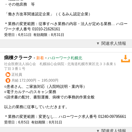
・その他庶務 等
「働き方改革関連認定企業」（くるみん認定企業）
＊業務の変更範囲：従事すべき業務の内容・法人が定める業務... ハロー
ワーク求人番号 01010-21626161
受理日：6月11日 有効期限：8月31日
関連求人情報
病棟クラーク
-
-
新着
ハローワーク札幌北
社会医療法人禎心会 札幌禎心会病院 - 北海道札幌市東区北３３条東１
丁目３番１号
正社員
月給 172,000円 ～ 195,000円
○患者さん、ご家族対応（入院時説明・案内等）
○電子カルテへのスキャン業務
○請求書の配付、書類運搬、病棟での事務的作業全般
以上の業務に従事していただきます。
＊業務の変更範囲：変更なし... ハローワーク求人番号 01240-09795661
受理日：6月5日 有効期限：8月31日
関連求人情報