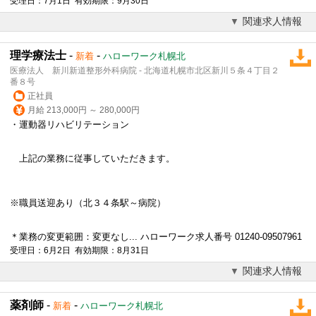
受理日：7月1日 有効期限：9月30日
関連求人情報
理学療法士
-
-
新着
ハローワーク札幌北
医療法人 新川新道整形外科病院 - 北海道札幌市北区新川５条４丁目２
番８号
正社員
月給 213,000円 ～ 280,000円
・運動器リハビリテーション
上記の業務に従事していただきます。
※職員送迎あり（北３４条駅～病院）
＊業務の変更範囲：変更なし... ハローワーク求人番号 01240-09507961
受理日：6月2日 有効期限：8月31日
関連求人情報
薬剤師
-
-
新着
ハローワーク札幌北