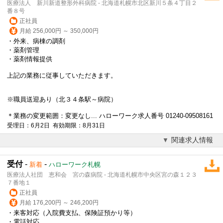
医療法人 新川新道整形外科病院 - 北海道札幌市北区新川５条４丁目２
番８号
正社員
月給 256,000円 ～ 350,000円
・外来、病棟の調剤
・薬剤管理
・薬剤情報提供
上記の業務に従事していただきます。
※職員送迎あり（北３４条駅～病院）
＊業務の変更範囲：変更なし... ハローワーク求人番号 01240-09508161
受理日：6月2日 有効期限：8月31日
関連求人情報
受付
-
-
新着
ハローワーク札幌
医療法人社団 恵和会 宮の森病院 - 北海道札幌市中央区宮の森１２３
７番地１
正社員
月給 176,200円 ～ 246,200円
・来客対応（入院費支払、保険証預かり等）
・電話対応