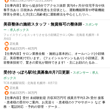
月給21万8,270円～22万1,330円
【仕事内容】駅から徒歩5分でアクセス抜群 賞与4ヶ月分!住宅手当や扶
養手当あり 日祝休み 内科疾患を主症状とし、運動機能障害や呼吸機能
障害を併発した方(主に高齢者)に運動療法を中心としたリハ...
美容整体の施術スタッフ・無資格可の整体師
-
スポンサ
ー：求人ボックス
フェイスラインをスッキリさせる小顔矯正サロンQtto - 北海道 札幌市 - 8
月6日
正社員
月給23万円～40万円
【仕事内容】サロン業務全般 ・施術は基本的に、オールハンド(小顔矯
正、美容整体)で行います。 (フェイシャルマシンもあり) 小顔矯正、美
容整体技術で、驚きの変化が期待できます! ・主にお顔のたるみ...
受付/さっぽろ駅/社員募集/8月7日更新
-
スポンサー：求人
ボックス
TCB 札幌駅前院 - 北海道 札幌市 - 8月7日
正社員
月給23万円～30万円
【仕事内容】受付 未経験歓迎 月収30万円可 残業月平均3.2h 受付 接客
・患者様の受付やご案内、お見送り ・患者様のケアやサポート など 事
務 ・電話対応 ・予約の管理 ・データ...