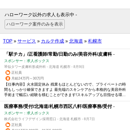
ハローワーク以外の求人も表示中 -
TOP
»
サービス
»
カルテ作成
»
北海道
»
札幌市
「駅チカ」/正看護師/常勤/日勤のみ/美容外科/皮膚科
-
スポンサー：求人ボックス
琴似タワー皮膚科形成外科 - 北海道 札幌市 - 8月9日
正社員
月給24万円～30万円
【仕事内容】火水固定休み 残業もほとんどないので、プライベートの時
間もしっかり確保できますよ 最先端のスキンケアから本格的な美容外科
手術まで幅広い経験を積むことができます!スキルアップも目指せる環...
医療事務/受付/北海道/札幌市西区八軒/医療事務/受付
-
スポンサー：求人ボックス
株式会社ライフデザイン採用窓口 - 北海道 札幌市 - 8月7日
正社員