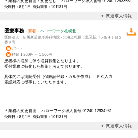
＊業務の変更範囲：変更なし... ハローワーク求人番号 01240-12933661
受理日：8月1日 有効期限：10月31日
関連求人情報
医療事務
-
-
新着
ハローワーク札幌北
医療法人 新川新道整形外科病院 - 北海道札幌市北区新川５条４丁目２
番８号
パート
時給 1,200円 ～ 1,500円
患者様の増加に伴う増員募集となります。
受付業務に特化した募集と考えております。
具体的には病院受付（保険証登録・
カルテ作成
） ＰＣ入力
電話対応に従事していただきます。
＊業務の変更範囲... ハローワーク求人番号 01240-12934261
受理日：8月1日 有効期限：10月31日
関連求人情報