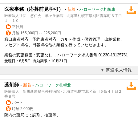
医療事務（応募前見学可）
-
-
新着
ハローワーク札幌東
医療法人社団 悠仁会 羊ヶ丘病院 - 北海道札幌市厚別区青葉町３丁目
１－１０
正社員
月給 165,000円 ～ 225,200円
窓口患者対応、予約患者対応、
カルテ作成
・保管管理、出納業務、
レセプト点検、日報点検他の業務を行っていただきます。
業務の変更範囲：変更なし... ハローワーク求人番号 01230-13125761
受理日：8月5日 有効期限：10月31日
関連求人情報
薬剤師
-
-
新着
ハローワーク札幌北
医療法人 新川新道整形外科病院 - 北海道札幌市北区新川５条４丁目２
番８号
パート
時給 2,000円
院内の薬局にて調剤、検薬等。