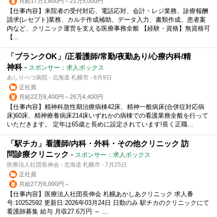
月給17万3,800円～21万5,000円
【仕事内容】来院者の受付対応、電話応対、会計・レジ業務、診療報酬
請求(レセプト)業務、カルテ作成補助、データ入力、書類作成、患者案
内など、クリニック運営を支える医療事務全般 【経験・資格】無資格可
【...
「ブランクOK」/正看護師/常勤/夜勤あり/心療内科/精
神科
-
スポンサー：求人ボックス
あしりべつ病院 - 北海道 札幌市 - 8月9日
正社員
月給22万8,400円～26万4,400円
【仕事内容】精神科急性期治療病棟42床、精神一般病床(合併症対応病
床)60床、精神療養病床214床いずれかの病棟での看護業務全般を行って
いただきます。 定年は65歳と長めに設定されています!長く正職...
「駅チカ」看護師/内科・外科・その他クリニック 訪
問診療クリニック
-
スポンサー：求人ボックス
医療法人社団長伸会 - 北海道 札幌市 - 7月25日
正社員
月給27万6,000円～
【仕事内容】医療法人社団長伸会 札幌あかしあクリニック 求人番
号:10252592 更新日:2026年03月24日 日勤のみ 駅チカのクリニックにて
看護師募集 給与 月収27.6万円 ～ ...