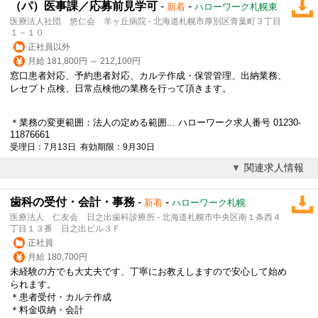
（パ）医事課／応募前見学可
-
-
新着
ハローワーク札幌東
医療法人社団 悠仁会 羊ヶ丘病院 - 北海道札幌市厚別区青葉町３丁目
１－１０
正社員以外
月給 181,800円 ～ 212,100円
窓口患者対応、予約患者対応、
カルテ作成
・保管管理、出納業務、
レセプト点検、日常点検他の業務を行って頂きます。
＊業務の変更範囲：法人の定める範囲... ハローワーク求人番号 01230-
11876661
受理日：7月13日 有効期限：9月30日
関連求人情報
歯科の受付・会計・事務
-
-
新着
ハローワーク札幌
医療法人 仁友会 日之出歯科診療所 - 北海道札幌市中央区南１条西４
丁目１３番 日之出ビル３Ｆ
正社員
月給 180,700円
未経験の方でも大丈夫です、丁寧にお教えしますので安心して始め
られます。
＊患者受付・
カルテ作成
＊料金収納・会計