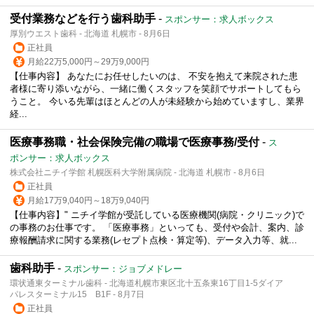
受付業務などを行う歯科助手
-
スポンサー：求人ボックス
厚別ウエスト歯科 - 北海道 札幌市 - 8月6日
正社員
月給22万5,000円～29万9,000円
【仕事内容】 あなたにお任せしたいのは、 不安を抱えて来院された患
者様に寄り添いながら、一緒に働くスタッフを笑顔でサポートしてもら
うこと。 今いる先輩はほとんどの人が未経験から始めていますし、業界
経...
医療事務職・社会保険完備の職場で医療事務/受付
-
ス
ポンサー：求人ボックス
株式会社ニチイ学館 札幌医科大学附属病院 - 北海道 札幌市 - 8月6日
正社員
月給17万9,040円～18万9,040円
【仕事内容】" ニチイ学館が受託している医療機関(病院・クリニック)で
の事務のお仕事です。 「医療事務」といっても、受付や会計、案内、診
療報酬請求に関する業務(レセプト点検・算定等)、データ入力等、就...
歯科助手
-
スポンサー：ジョブメドレー
環状通東ターミナル歯科 - 北海道札幌市東区北十五条東16丁目1-5ダイア
パレスターミナル15 B1F - 8月7日
正社員