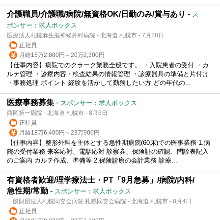
介護職員/介護職/病院/無資格OK/日勤のみ/賞与あり
-
ス
ポンサー：求人ボックス
医療法人札幌麻生脳神経外科病院 - 北海道 札幌市 - 7月28日
正社員
月給15万2,800円～20万2,300円
【仕事内容】病院でのクラーク業務全般です。 ・入院患者の受付 ・カ
ルテ管理 ・診療内容・検査結果の情報管理 ・診療器具の準備と片付け
・事務処理 ポイント 経験を活かして勤務したい方 どの年代の...
医療事務募集
-
スポンサー：求人ボックス
西岡第一病院 - 北海道 札幌市 - 8月6日
正社員
月給18万6,400円～23万900円
【仕事内容】整形外科を主体とする急性期病院(60床)での医事業務 1.病
院の受付業務 来客応対、電話応対 診察券、保険証の確認、問診表記入
のご案内 カルテ作成、準備等 2.保険診療の会計業務 診療...
有資格者歓迎/理学療法士・PT「9月急募」/病院/内科/
急性期/常勤
-
スポンサー：求人ボックス
一般財団法人札幌同交会病院 札幌同交会病院 - 北海道 札幌市 - 8月4日
正社員