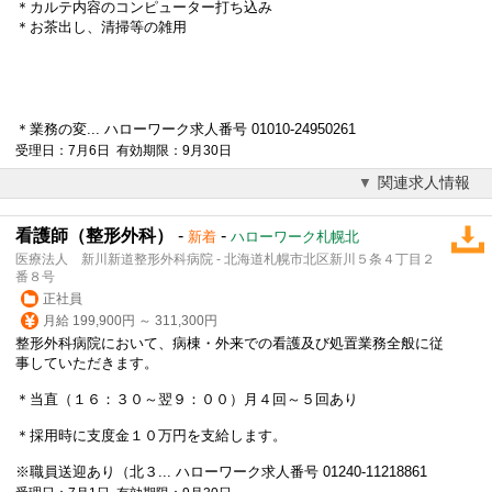
＊カルテ内容のコンピューター打ち込み
＊お茶出し、清掃等の雑用
＊業務の変... ハローワーク求人番号 01010-24950261
受理日：7月6日 有効期限：9月30日
関連求人情報
看護師（整形外科）
-
-
新着
ハローワーク札幌北
医療法人 新川新道整形外科病院 - 北海道札幌市北区新川５条４丁目２
番８号
正社員
月給 199,900円 ～ 311,300円
整形外科病院において、病棟・外来での看護及び処置業務全般に従
事していただきます。
＊当直（１６：３０～翌９：００）月４回～５回あり
＊採用時に支度金１０万円を支給します。
※職員送迎あり（北３... ハローワーク求人番号 01240-11218861