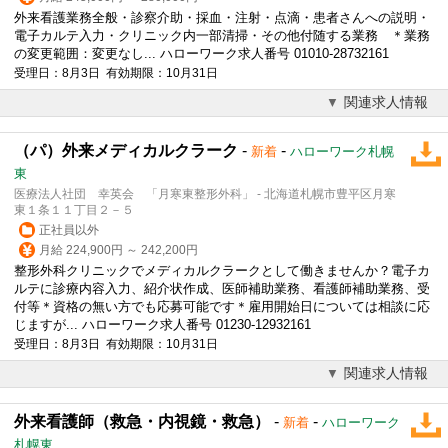
外来看護業務全般・診察介助・採血・注射・点滴・患者さんへの説明・
電子カルテ
入力・クリニック内一部清掃・その他付随する業務 ＊業務
の変更範囲：変更なし... ハローワーク求人番号 01010-28732161
受理日：8月3日 有効期限：10月31日
関連求人情報
（パ）外来メディカルクラーク
-
-
新着
ハローワーク札幌
東
医療法人社団 幸英会 「月寒東整形外科」 - 北海道札幌市豊平区月寒
東１条１１丁目２－５
正社員以外
月給 224,900円 ～ 242,200円
整形外科クリニックでメディカルクラークとして働きませんか？
電子カ
ルテ
に診療内容入力、紹介状作成、医師補助業務、看護師補助業務、受
付等＊資格の無い方でも応募可能です＊雇用開始日については相談に応
じますが... ハローワーク求人番号 01230-12932161
受理日：8月3日 有効期限：10月31日
関連求人情報
外来看護師（救急・内視鏡・救急）
-
-
新着
ハローワーク
札幌東