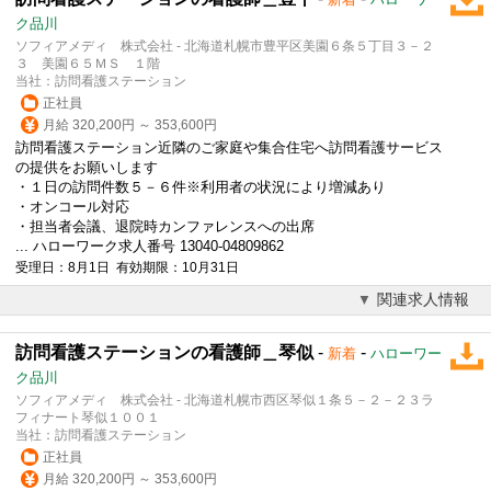
ク品川
ソフィアメディ 株式会社 - 北海道札幌市豊平区美園６条５丁目３－２
３ 美園６５ＭＳ １階
当社：訪問看護ステーション
正社員
月給 320,200円 ～ 353,600円
訪問看護ステーション近隣のご家庭や集合住宅へ訪問看護サービス
の提供をお願いします
・１日の訪問件数５－６件※利用者の状況により増減あり
・オンコール対応
・担当者会議、退院時カンファレンスへの出席
... ハローワーク求人番号 13040-04809862
受理日：8月1日 有効期限：10月31日
関連求人情報
訪問看護ステーションの看護師＿琴似
-
-
新着
ハローワー
ク品川
ソフィアメディ 株式会社 - 北海道札幌市西区琴似１条５－２－２３ラ
フィナート琴似１００１
当社：訪問看護ステーション
正社員
月給 320,200円 ～ 353,600円