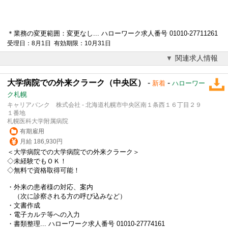
＊業務の変更範囲：変更なし... ハローワーク求人番号 01010-27711261
受理日：8月1日 有効期限：10月31日
関連求人情報
大学病院での外来クラーク（中央区）
-
-
新着
ハローワー
ク札幌
キャリアバンク 株式会社 - 北海道札幌市中央区南１条西１６丁目２９
１番地
札幌医科大学附属病院
有期雇用
月給 186,930円
＜大学病院での大学病院での外来クラーク＞
◇未経験でもＯＫ！
◇無料で資格取得可能！
・外来の患者様の対応、案内
（次に診察される方の呼び込みなど）
・文書作成
・
電子カルテ
等への入力
・書類整理... ハローワーク求人番号 01010-27774161