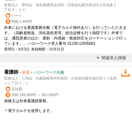
医療法人 豊和会 新札幌豊和会病院 - 北海道札幌市厚別区大谷地東２
丁目５－１２
パート
時給 1,400円
外来における看護業務全般（
電子カルテ
操作あり）を行っていただきま
す。（高齢者救急、消化器疾患等、総合診療を行う病院です）外来で
は、通院患者のほか、透析・内視鏡・救急対応をローテーションで行っ
ています。... ハローワーク求人番号 01230-12935661
受理日：8月3日 有効期限：10月31日
関連求人情報
看護師
-
-
新着
ハローワーク札幌
医療法人 三和会 札幌南整形外科病院 - 北海道札幌市南区南３３条西
１１丁目４－１
正社員
月給 246,500円 ～ 301,000円
病棟又は外来看護師業務。
＊
電子カルテ
を使用します。