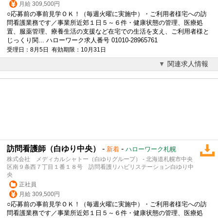
月給 309,500円
○応募前の事前見学ＯＫ！（毎週火曜に実施中）・ご利用者様宅への訪
問看護業務です／事業所近郊１日５～６件・健康状態の管理、医療処
置、服薬管理、療養生活の支援など在宅での生活を支え、ご利用者様と
じっくり関... ハローワーク求人番号 01010-28965761
受理日：8月5日 有効期限：10月31日
関連求人情報
訪問看護師（白ゆり中央）
-
-
新着
ハローワーク札幌
株式会社 メディカルシャトー（白ゆりグループ） - 北海道札幌市中央
区南９条西７丁目１番１８号 訪問看護リハビリステーション白ゆり中
央
正社員
月給 309,500円
○応募前の事前見学ＯＫ！（毎週火曜に実施中）・ご利用者様宅への訪
問看護業務です／事業所近郊１日５～６件・健康状態の管理、医療処