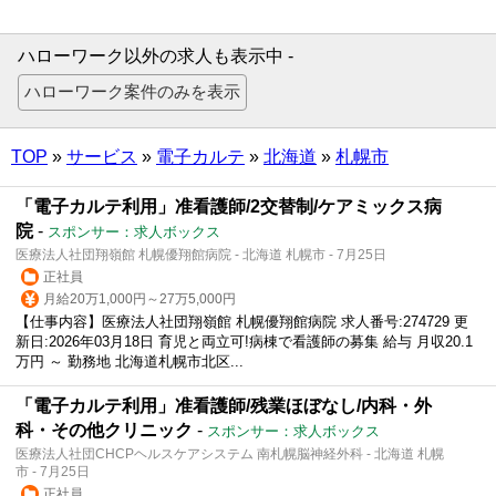
ハローワーク以外の求人も表示中 -
TOP
»
サービス
»
電子カルテ
»
北海道
»
札幌市
「電子カルテ利用」准看護師/2交替制/ケアミックス病
院
-
スポンサー：求人ボックス
医療法人社団翔嶺館 札幌優翔館病院 - 北海道 札幌市 - 7月25日
正社員
月給20万1,000円～27万5,000円
【仕事内容】医療法人社団翔嶺館 札幌優翔館病院 求人番号:274729 更
新日:2026年03月18日 育児と両立可!病棟で看護師の募集 給与 月収20.1
万円 ～ 勤務地 北海道札幌市北区...
「電子カルテ利用」准看護師/残業ほぼなし/内科・外
科・その他クリニック
-
スポンサー：求人ボックス
医療法人社団CHCPヘルスケアシステム 南札幌脳神経外科 - 北海道 札幌
市 - 7月25日
正社員