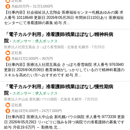
正社員
月給20万円～31万3,000円
【仕事内容】社会福祉法人北翔会 医療福祉センター札幌あゆみの園 求
人番号:10118648 更新日:2026年05月26日 年間休日110日あり 医療福祉
センターにて准看護師の募集 給与 月...
「電子カルテ利用」准看護師/残業ほぼなし/精神科病
院
-
スポンサー：求人ボックス
医療法人社団五風会 さっぽろ香雪病院 - 北海道 札幌市 - 7月25日
正社員
月給21万2,000円～30万円
【仕事内容】医療法人社団五風会 さっぽろ香雪病院 求人番号:9763940
更新日:2026年06月09日 教育体制がしっかりしているので精神科看護の
スキルを高めたい方へおすすめです 給与 月...
「電子カルテ利用」准看護師/残業ほぼなし/慢性期病
院
-
スポンサー：求人ボックス
医療法人中山会 新札幌パウロ病院 - 北海道 札幌市 - 7月25日
正社員
月給19万6,000円～24万7,000円
【仕事内容】医療法人中山会 新札幌パウロ病院 求人番号:9773339 更新
日:2026年05月29日 リハビリに強みを持つ病院での准看護師の募集です
給与 月収19.6万円 ～ 勤務地 北...