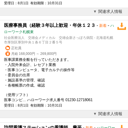
受理日：8月1日 有効期限：10月31日
関連求人情報
医療事務員（経験３年以上歓迎・年休１２３
-
-
新着
ハ
ローワーク札幌東
社会医療法人 交雄会メディカル 交雄会新さっぽろ病院 - 北海道札幌
市厚別区厚別中央１条６丁目２番５号
正社員
月給 168,000円 ～ 269,800円
医事課業務全般を行っていただきます。
・入院外来会計、レセプト業務
・医事コンピュータ、
電子カルテ
の操作等
・委員会の出席
・施設基準の管理、確認
・各種帳票の作成、確認
（使用ソフト）
医事コンピ... ハローワーク求人番号 01230-12718061
受理日：8月1日 有効期限：10月31日
関連求人情報
訪問看護ステーションの看護師＿豊平
-
-
新着
ハローワー