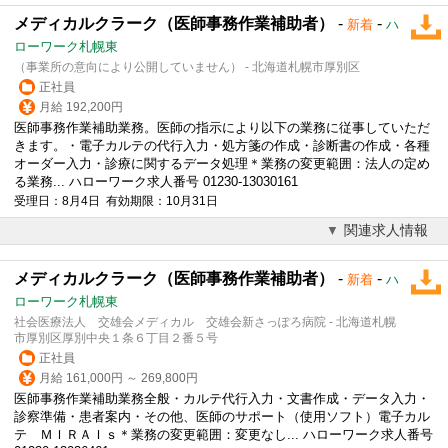
メディカルクラーク（医師事務作業補助者）
-
-
新着
ハ
ローワーク札幌東
（事業所の意向により公開していません） - 北海道札幌市厚別区
正社員
月給 192,200円
医師事務作業補助業務。医師の指示により以下の業務に従事していただ
きます。・
電子カルテ
の代行入力・処方箋の作成・診断書の作成・各種
オーダー入力・診療に関するデータ処理＊業務の変更範囲：法人の定め
る業務... ハローワーク求人番号 01230-13030161
受理日：8月4日 有効期限：10月31日
関連求人情報
メディカルクラーク（医師事務作業補助者）
-
-
新着
ハ
ローワーク札幌東
社会医療法人 交雄会メディカル 交雄会新さっぽろ病院 - 北海道札幌
市厚別区厚別中央１条６丁目２番５号
正社員
月給 161,000円 ～ 269,800円
医師事務作業補助業務全般・カルテ代行入力・文書作成・データ入力・
診察準備・患者案内・その他、医師のサポート（使用ソフト）
電子カル
テ
ＭＩＲＡＩｓ＊業務の変更範囲：変更なし... ハローワーク求人番号