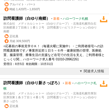
アルバイト・パート
時給 1,420円～1,650円
訪問看護師（白ゆり南郷）
-
-
新着
ハローワーク札幌
株式会社 メディカルシャトー（白ゆりグループ） - 北海道札幌市白石
区南郷通２丁目南１１番１２号 訪問看護リハビリステーション白ゆり
南郷
正社員
月給 309,500円
○応募前の事前見学ＯＫ！（毎週火曜に実施中）・ご利用者様宅への訪
問看護業務です／事業所近郊１日５～６件・健康状態の管理、医療処
置、服薬管理、療養生活の支援など在宅での生活を支え、ご利用者様と
じっくり関... ハローワーク求人番号 01010-28962261
受理日：8月5日 有効期限：10月31日
関連求人情報
訪問看護師（白ゆり新さっぽろ）
-
-
新着
ハローワーク札
幌
株式会社 メディカルシャトー（白ゆりグループ） - 北海道札幌市厚別
区厚別東１条３丁目１４番１号 訪問看護リハビリステーション白ゆり
新さっぽろ
正社員