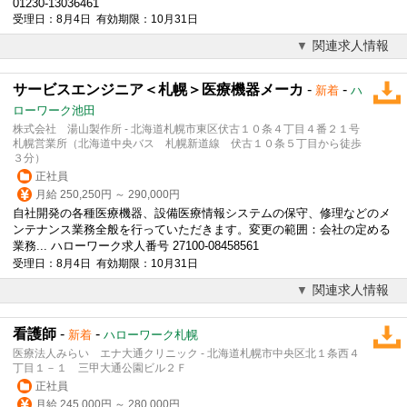
01230-13036461
受理日：8月4日 有効期限：10月31日
関連求人情報
サービスエンジニア＜札幌＞医療機器メーカ
-
-
新着
ハ
ローワーク池田
株式会社 湯山製作所 - 北海道札幌市東区伏古１０条４丁目４番２１号
札幌営業所（北海道中央バス 札幌新道線 伏古１０条５丁目から徒歩
３分）
正社員
月給 250,250円 ～ 290,000円
自社開発の各種医療機器、設備医療情報システムの保守、修理などのメ
ンテナンス業務全般を行っていただきます。変更の範囲：会社の定める
業務... ハローワーク求人番号 27100-08458561
受理日：8月4日 有効期限：10月31日
関連求人情報
看護師
-
-
新着
ハローワーク札幌
医療法人みらい エナ大通クリニック - 北海道札幌市中央区北１条西４
丁目１－１ 三甲大通公園ビル２Ｆ
正社員
月給 245,000円 ～ 280,000円