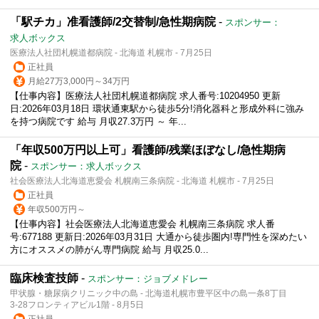
「駅チカ」准看護師/2交替制/急性期病院
-
スポンサー：
求人ボックス
医療法人社団札幌道都病院 - 北海道 札幌市 - 7月25日
正社員
月給27万3,000円～34万円
【仕事内容】医療法人社団札幌道都病院 求人番号:10204950 更新
日:2026年03月18日 環状通東駅から徒歩5分!消化器科と形成外科に強み
を持つ病院です 給与 月収27.3万円 ～ 年...
「年収500万円以上可」看護師/残業ほぼなし/急性期病
院
-
スポンサー：求人ボックス
社会医療法人北海道恵愛会 札幌南三条病院 - 北海道 札幌市 - 7月25日
正社員
年収500万円～
【仕事内容】社会医療法人北海道恵愛会 札幌南三条病院 求人番
号:677188 更新日:2026年03月31日 大通から徒歩圏内!専門性を深めたい
方にオススメの肺がん専門病院 給与 月収25.0...
臨床検査技師
-
スポンサー：ジョブメドレー
甲状腺・糖尿病クリニック中の島 - 北海道札幌市豊平区中の島一条8丁目
3-28フロンティアビル1階 - 8月5日
正社員