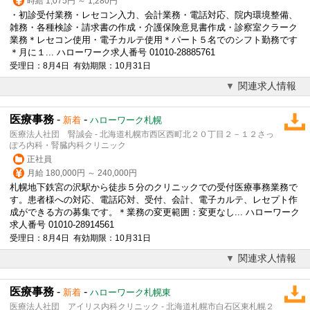
時給 1,075円 ～ 1,280円
・初診受付業務・レセコン入力、会計業務・電話対応、院内環境整備、
雑務・各種検診・請求書の作成・介護保険意見書作成・診察室クラーク
業務＊レセコン使用・
電子カルテ
使用＊パート５名でのシフト勤務です
＊月に１... ハローワーク求人番号 01010-28885761
受理日：8月4日 有効期限：10月31日
関連求人情報
医療事務
-
-
新着
ハローワーク札幌
医療法人社団 腎誠会 - 北海道札幌市西区西町北２０丁目２－１２さっ
ぽろ内科・腎臓内科クリニック
正社員
月給 180,000円 ～ 240,000円
札幌地下鉄宮の沢駅から徒歩５分のクリニックでの受付医療事務業務で
す。患者様への対応、電話応対、受付、会計、
電子カルテ
、レセプト作
成ができる方の募集です。＊業務の変更範囲：変更なし... ハローワーク
求人番号 01010-28914561
受理日：8月4日 有効期限：10月31日
関連求人情報
医療事務
-
-
新着
ハローワーク札幌東
医療法人社団 アイリス内科クリニック - 北海道札幌市白石区東札幌２