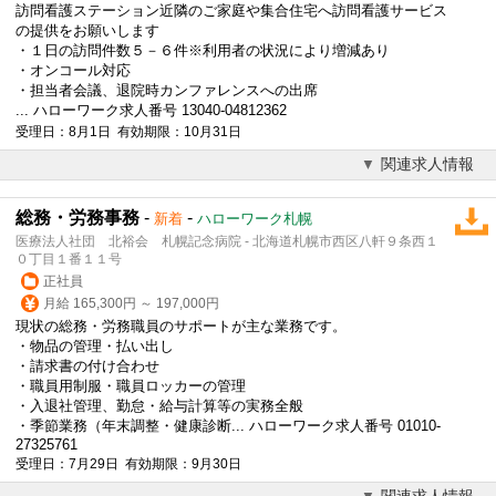
訪問看護ステーション近隣のご家庭や集合住宅へ訪問看護サービス
の提供をお願いします
・１日の訪問件数５－６件※利用者の状況により増減あり
・オンコール対応
・担当者会議、退院時カンファレンスへの出席
... ハローワーク求人番号 13040-04812362
受理日：8月1日 有効期限：10月31日
関連求人情報
総務・労務事務
-
-
新着
ハローワーク札幌
医療法人社団 北裕会 札幌記念病院 - 北海道札幌市西区八軒９条西１
０丁目１番１１号
正社員
月給 165,300円 ～ 197,000円
現状の総務・労務職員のサポートが主な業務です。
・物品の管理・払い出し
・請求書の付け合わせ
・職員用制服・職員ロッカーの管理
・入退社管理、勤怠・給与計算等の実務全般
・季節業務（年末調整・健康診断... ハローワーク求人番号 01010-
27325761
受理日：7月29日 有効期限：9月30日
関連求人情報