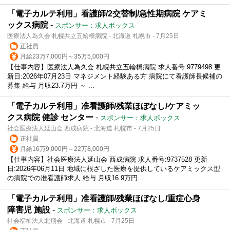
「電子カルテ利用」看護師/2交替制/急性期病院 ケアミ
ックス病院
-
スポンサー：求人ボックス
医療法人為久会 札幌共立五輪橋病院 - 北海道 札幌市 - 7月25日
正社員
月給23万7,000円～35万5,000円
【仕事内容】医療法人為久会 札幌共立五輪橋病院 求人番号:9779498 更
新日:2026年07月23日 マネジメント経験ある方 病院にて看護師長候補の
募集 給与 月収23.7万円 ～ ...
「電子カルテ利用」准看護師/残業ほぼなし/ケアミッ
クス病院 健診 センター
-
スポンサー：求人ボックス
社会医療法人延山会 西成病院 - 北海道 札幌市 - 7月25日
正社員
月給16万9,000円～22万8,000円
【仕事内容】社会医療法人延山会 西成病院 求人番号:9737528 更新
日:2026年06月11日 地域に根ざした医療を提供しているケアミックス型
の病院での准看護師求人 給与 月収16.9万円...
「電子カルテ利用」准看護師/残業ほぼなし/重症心身
障害児 施設
-
スポンサー：求人ボックス
社会福祉法人北翔会 - 北海道 札幌市 - 7月25日