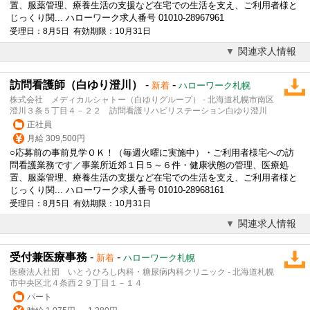
置、服薬管理、療養生活の支援など在宅での生活を支え、ご利用者様と
じっくり関... ハローワーク求人番号 01010-28967961
受理日：8月5日 有効期限：10月31日
関連求人情報
訪問看護師（白ゆり澄川）
-
-
新着
ハローワーク札幌
株式会社 メディカルシャトー（白ゆりグループ） - 北海道札幌市南区
澄川３条５丁目４－２２ 訪問看護リハビリステーション白ゆり澄川
正社員
月給 309,500円
○応募前の事前見学ＯＫ！（毎週火曜に実施中）・ご利用者様宅への訪
問看護業務です／事業所近郊１日５～６件・健康状態の管理、医療処
置、服薬管理、療養生活の支援など在宅での生活を支え、ご利用者様と
じっくり関... ハローワーク求人番号 01010-28968161
受理日：8月5日 有効期限：10月31日
関連求人情報
受付兼医療事務
-
-
新着
ハローワーク札幌
医療法人社団 いとうひろし内科・糖尿病内科クリニック - 北海道札幌
市中央区北４条西２９丁目１－１４
パート