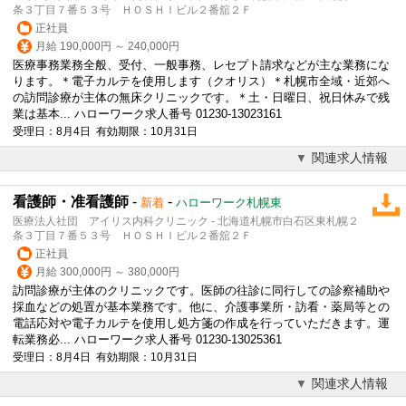
条３丁目７番５３号 ＨＯＳＨＩビル２番舘２Ｆ
正社員
月給 190,000円 ～ 240,000円
医療事務業務全般、受付、一般事務、レセプト請求などが主な業務にな
ります。＊
電子カルテ
を使用します（クオリス）＊札幌市全域・近郊へ
の訪問診療が主体の無床クリニックです。＊土・日曜日、祝日休みで残
業は基本... ハローワーク求人番号 01230-13023161
受理日：8月4日 有効期限：10月31日
関連求人情報
看護師・准看護師
-
-
新着
ハローワーク札幌東
医療法人社団 アイリス内科クリニック - 北海道札幌市白石区東札幌２
条３丁目７番５３号 ＨＯＳＨＩビル２番舘２Ｆ
正社員
月給 300,000円 ～ 380,000円
訪問診療が主体のクリニックです。医師の往診に同行しての診察補助や
採血などの処置が基本業務です。他に、介護事業所・訪看・薬局等との
電話応対や
電子カルテ
を使用し処方箋の作成を行っていただきます。運
転業務必... ハローワーク求人番号 01230-13025361
受理日：8月4日 有効期限：10月31日
関連求人情報