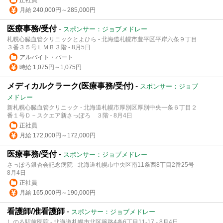
月給 240,000円～285,000円
医療事務/受付
-
スポンサー：ジョブメドレー
札幌心臓血管クリニックとよひら - 北海道札幌市豊平区平岸六条９丁目
３番３５号ＬＭＢ３階 - 8月5日
アルバイト・パート
時給 1,075円～1,075円
メディカルクラーク(医療事務/受付)
-
スポンサー：ジョブ
メドレー
新札幌心臓血管クリニック - 北海道札幌市厚別区厚別中央一条６丁目２
番１号Ｄ－スクエア新さっぽろ ３階 - 8月4日
正社員
月給 172,000円～172,000円
医療事務/受付
-
スポンサー：ジョブメドレー
さっぽろ銀杏会記念病院 - 北海道札幌市中央区南11条西8丁目2番25号 -
8月4日
正社員
月給 165,000円～190,000円
看護師/准看護師
-
スポンサー：ジョブメドレー
しのろ駅前医院 - 北海道札幌市北区篠路4条6丁目11-17 - 8月4日