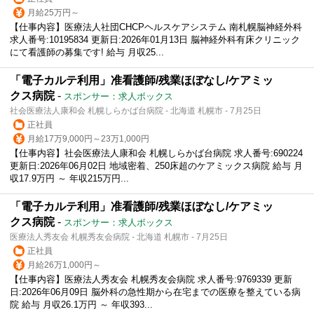
月給25万円～
【仕事内容】医療法人社団CHCPヘルスケアシステム 南札幌脳神経外科
求人番号:10195834 更新日:2026年01月13日 脳神経外科有床クリニック
にて看護師の募集です! 給与 月収25...
「電子カルテ利用」准看護師/残業ほぼなし/ケアミッ
クス病院
-
スポンサー：求人ボックス
社会医療法人康和会 札幌しらかば台病院 - 北海道 札幌市 - 7月25日
正社員
月給17万9,000円～23万1,000円
【仕事内容】社会医療法人康和会 札幌しらかば台病院 求人番号:690224
更新日:2026年06月02日 地域密着、250床超のケアミックス病院 給与 月
収17.9万円 ～ 年収215万円...
「電子カルテ利用」准看護師/残業ほぼなし/ケアミッ
クス病院
-
スポンサー：求人ボックス
医療法人秀友会 札幌秀友会病院 - 北海道 札幌市 - 7月25日
正社員
月給26万1,000円～
【仕事内容】医療法人秀友会 札幌秀友会病院 求人番号:9769339 更新
日:2026年06月09日 脳外科の急性期から在宅までの医療を整えている病
院 給与 月収26.1万円 ～ 年収393...