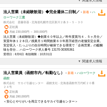
関連求人情報
法人営業（未経験歓迎）◆完全週休二日制／
-
-
新着
ハ
ローワーク三鷹
株式会社 斎藤容器 - 北海道札幌市北区新川２条３－５－３０
正社員
月給 230,000円 ～ 300,000円
法人営業
（未経験歓迎）◆創業６０年以上／昨年度賞与４．５ヶ月分／
実質年休１２８日／残業月１時間創業６０年黒字経営の老舗安定企業。
安定収入・たっぷりの自分時間が確保できる環境で「企画営業」の醍醐
味を存分... ハローワーク求人番号 13170-30305361
受理日：8月6日 有効期限：10月31日
関連求人情報
法人営業員（函館市内／転勤なし）
-
-
新着
ハローワーク
函館
株式会社 サカイ引越センター 函館支社 - 北海道函館市万代町２０番
２４号
正社員
月給 280,000円
＜安心とやりがいを両立できるサカイ引越センター＞