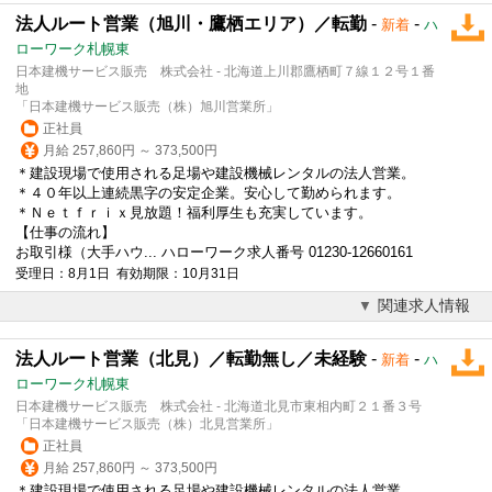
法人ルート営業（旭川・鷹栖エリア）／転勤
-
-
新着
ハ
ローワーク札幌東
日本建機サービス販売 株式会社 - 北海道上川郡鷹栖町７線１２号１番
地
「日本建機サービス販売（株）旭川営業所」
正社員
月給 257,860円 ～ 373,500円
＊建設現場で使用される足場や建設機械レンタルの
法人営業
。
＊４０年以上連続黒字の安定企業。安心して勤められます。
＊Ｎｅｔｆｒｉｘ見放題！福利厚生も充実しています。
【仕事の流れ】
お取引様（大手ハウ... ハローワーク求人番号 01230-12660161
受理日：8月1日 有効期限：10月31日
関連求人情報
法人ルート営業（北見）／転勤無し／未経験
-
-
新着
ハ
ローワーク札幌東
日本建機サービス販売 株式会社 - 北海道北見市東相内町２１番３号
「日本建機サービス販売（株）北見営業所」
正社員
月給 257,860円 ～ 373,500円
＊建設現場で使用される足場や建設機械レンタルの
法人営業
。