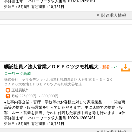
事詳細まず... ハローワーク求人番号 10020-12658161
受理日：8月6日 有効期限：10月31日
関連求人情報
嘱託社員／法人営業／ＤＥＰＯツクモ札幌大
-
-
新着
ハ
ローワーク高崎
株式会社 ヤマダデンキ - 北海道札幌市厚別区大谷地東３－３－２０
ＣＡＰＯ大谷地１ＦＤＥＰＯツクモ札幌大谷地店
正社員以外
月給 225,000円 ～ 300,000円
●仕事内容企業・官庁・学校等のお客様に対して家電製品・ＩＴ関連商
品等の提案・販売営業を行っていただきます。主に店頭での提案・接
客、ルート営業を担当、それに付随した事務手続き等も行います。●仕
事詳細まず... ハローワーク求人番号 10020-12662461
受理日：8月6日 有効期限：10月31日