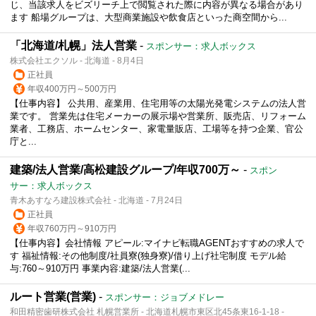
じ、当該求人をビズリーチ上で閲覧された際に内容が異なる場合があり
ます 船場グループは、大型商業施設や飲食店といった商空間から...
「北海道/札幌」法人営業
-
スポンサー：求人ボックス
株式会社エクソル - 北海道 - 8月4日
正社員
年収400万円～500万円
【仕事内容】 公共用、産業用、住宅用等の太陽光発電システムの法人営
業です。 営業先は住宅メーカーの展示場や営業所、販売店、リフォーム
業者、工務店、ホームセンター、家電量販店、工場等を持つ企業、官公
庁と...
建築/法人営業/高松建設グループ/年収700万～
-
スポン
サー：求人ボックス
青木あすなろ建設株式会社 - 北海道 - 7月24日
正社員
年収760万円～910万円
【仕事内容】会社情報 アピール:マイナビ転職AGENTおすすめの求人で
す 福祉情報:その他制度/社員寮(独身寮)/借り上げ社宅制度 モデル給
与:760～910万円 事業内容:建築/法人営業(...
ルート営業(営業)
-
スポンサー：ジョブメドレー
和田精密歯研株式会社 札幌営業所 - 北海道札幌市東区北45条東16-1-18 -