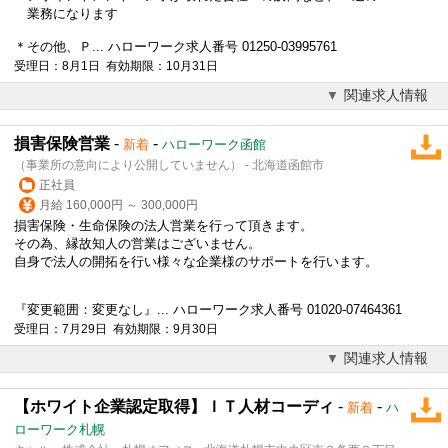
業務になります
＊その他、Ｐ... ハローワーク求人番号 01250-03995761
受理日：8月1日 有効期限：10月31日
関連求人情報
損害保険営業
-
-
新着
ハローワーク函館
（事業所の意向により公開していません） - 北海道函館市
正社員
月給 160,000円 ～ 300,000円
損害保険・生命保険の
法人営業
を行って頂きます。
その為、縁故知人の営業はございません。
自身で法人の開拓を行い様々な企業様のサポートを行います。
『変更範囲：変更なし』... ハローワーク求人番号 01020-07464361
受理日：7月29日 有効期限：9月30日
関連求人情報
【ホワイト企業認定取得】ＩＴ人材コーディ
-
-
新着
ハ
ローワーク札幌