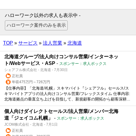
ハローワーク以外の求人も表示中 -
TOP
»
サービス
»
法人営業
»
北海道
北海道グループ/法人向けコンサル営業/インターネッ
ト/Webサービス・ASP
-
スポンサー：求人ボックス
シェアフル株式会社 - 北海道 - 7月30日
正社員
年収475万円～726万円
【仕事内容】「北海道/札幌」スキマバイト『シェアフル』セールス/ス
キマバイトアプリの法人向けコンサル営業/フレックスタイム 仕事内容:
北海道拠点の垂直立ち上げを目指して、新規顧客の開拓から顧客深耕...
個人向けダイレクトセールス/法人営業/メンバー北海
道「ジェイコム札幌」
-
スポンサー：求人ボックス
JCOM株式会社 - 北海道 - 7月1日
正社員