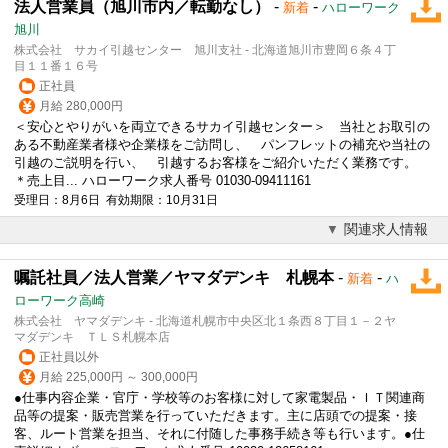
法人営業員（旭川市内／転勤なし）
-
-
新着
ハローワーク
旭川
株式会社 サカイ引越センター 旭川支社 - 北海道旭川市豊岡６条４丁
目１１番１６号
正社員
月給 280,000円
＜安心とやりがいを両立できるサカイ引越センター＞ 当社とお取引の
ある不動産業者様や企業様をご訪問し、 パンフレットの補充や当社の
引越のご説明を行い、 引越するお客様をご紹介いただく業務です。
＊売上目... ハローワーク求人番号 01030-09411161
受理日：8月6日 有効期限：10月31日
関連求人情報
嘱託社員／法人営業／ヤマダデンキ 札幌本
-
-
新着
ハ
ローワーク高崎
株式会社 ヤマダデンキ - 北海道札幌市中央区北１条西８丁目１－２ヤ
マダデンキ ＴＬＳ札幌本店
正社員以外
月給 225,000円 ～ 300,000円
●仕事内容企業・官庁・学校等のお客様に対して家電製品・ＩＴ関連商
品等の提案・販売営業を行っていただきます。主に店頭での提案・接
客、ルート営業を担当、それに付随した事務手続き等も行います。●仕