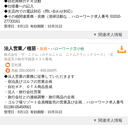
◆自社商材のＰＲ活動
◆仕様書への記入
◆支店内での電話対応（問い合わせ対応）
◆その他関連業務・庶務（清掃活動な... ハローワーク求人番号 01010-
27733161
受理日：8月1日 有効期限：10月31日
関連求人情報
法人営業／植苗
-
-
新着
ハローワーク苫小牧
株式会社 ザ・ニドム（ホテルニドム ニドムクラシックコース） - 北
海道苫小牧市字植苗４３０番地
正社員
月給 300,000円 ～ 400,000円
◆
法人営業
の業務に従事していただきます
・宿泊及びゴルフの営業企画
・自社ＨＰ、ＯＴＡ商品造成
・法人・旅行会社営業
・旅行会社との連絡調整・旅行商品の企画
・ゴルフ場リゾート会員権販売の営業及び企画... ハローワーク求人番号
01190-05450561
受理日：8月1日 有効期限：10月31日
関連求人情報