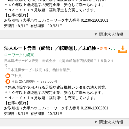
＊４０年以上連続黒字の安定企業。安心して勤められます。
＊Ｎｅｔｆｒｉｘ見放題！福利厚生も充実しています。
【仕事の流れ】
お取引様（大手ハウ... ハローワーク求人番号 01230-12661061
受理日：8月1日 有効期限：10月31日
関連求人情報
法人ルート営業（函館）／転勤無し／未経験
-
-
新着
ハ
ローワーク札幌東
日本建機サービス販売 株式会社 - 北海道函館市西桔梗町７７５番２１
号
「日本建機サービス販売（株）函館営業所」
正社員
月給 257,860円 ～ 373,500円
＊建設現場で使用される足場や建設機械レンタルの
法人営業
。
＊４０年以上連続黒字の安定企業。安心して勤められます。
＊Ｎｅｔｆｒｉｘ見放題！福利厚生も充実しています。
【仕事の流れ】
お取引様（大手ハウ... ハローワーク求人番号 01230-12662361
受理日：8月1日 有効期限：10月31日
関連求人情報