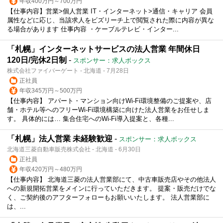
年収400万円～700万円
【仕事内容】営業>個人営業 IT・インターネット>通信・キャリア 会員
属性などに応じ、当該求人をビズリーチ上で閲覧された際に内容が異な
る場合があります 仕事内容 ・ケーブルテレビ・インター...
「札幌」インターネットサービスの法人営業 年間休日
120日/完休2日制
-
スポンサー：求人ボックス
株式会社ファイバーゲート - 北海道 - 7月28日
正社員
年収345万円～500万円
【仕事内容】 アパート・マンション向けWi-Fi環境整備のご提案や、店
舗・ホテル等へのフリーWi-Fi環境構築に向けた法人営業をお任せしま
す。 具体的には… 集合住宅へのWi-Fi導入提案と、各種...
「札幌」法人営業 未経験歓迎
-
スポンサー：求人ボックス
北海道三菱自動車販売株式会社 - 北海道 - 6月30日
正社員
年収420万円～480万円
【仕事内容】 北海道三菱の法人営業部にて、中古車販売店やその他法人
への新規開拓営業をメインに行っていただきます。 提案・販売だけでな
く、ご契約後のアフターフォローもお願いいたします。 法人営業部に
は、...