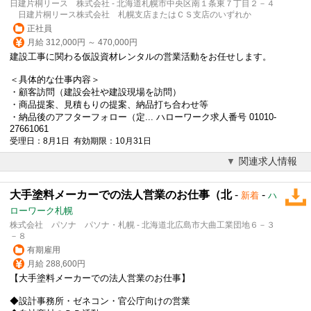
日建片桐リース 株式会社 - 北海道札幌市中央区南１条東７丁目２－４
日建片桐リース株式会社 札幌支店またはＣＳ支店のいずれか
正社員
月給 312,000円 ～ 470,000円
建設工事に関わる仮設資材レンタルの営業活動をお任せします。
＜具体的な仕事内容＞
・顧客訪問（建設会社や建設現場を訪問）
・商品提案、見積もりの提案、納品打ち合わせ等
・納品後のアフターフォロー（定... ハローワーク求人番号 01010-
27661061
受理日：8月1日 有効期限：10月31日
関連求人情報
大手塗料メーカーでの法人営業のお仕事（北
-
-
新着
ハ
ローワーク札幌
株式会社 パソナ パソナ・札幌 - 北海道北広島市大曲工業団地６－３
－８
有期雇用
月給 288,600円
【大手塗料メーカーでの
法人営業
のお仕事】
◆設計事務所・ゼネコン・官公庁向けの営業