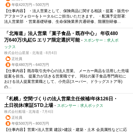
年収420万円～500万円
【仕事内容】 ・法人営業として、保険商品に関する相談・提案・販売や
アフターフォローをトータルにご担当いただきます。 ・配属予定部署:
法人営業部 ・営業基礎研修、生命保険業界共通研修、階層別研修...
「北海道」法人営業「菓子食品・既存中心」 年収480
万640万/丸紅G エリア限定選択可能
-
スポンサー：求人ボ
ックス
株式会社山星屋 - 北海道 - 8月4日
正社員
年収480万円～640万円
【仕事内容】既存取引先中心の法人営業。 メーカー商品を活用した売場
提案を担当。 提案力が活きる営業職です。 同社の菓子食品専門商社に
おける法人提案営業職として、小売店(スーパー、ドラッグストア等)
の...
「札幌」空間づくりの法人営業主任候補/年休126日・
土日祝休/東証STD上場
-
スポンサー：求人ボックス
株式会社船場 - 北海道 - 7月4日
正社員
年収500万円～800万円
【仕事内容】営業>法人営業 建設>建設・建築・土木 会員属性などに応