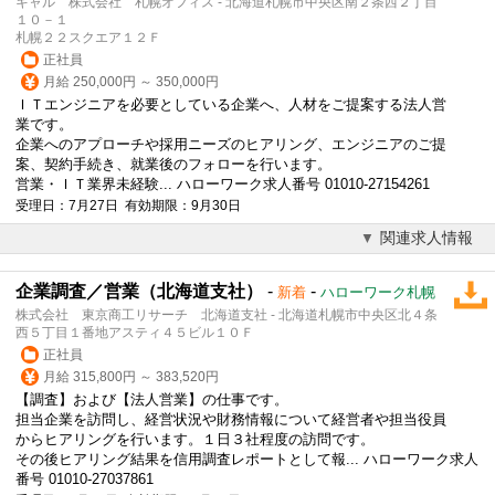
キャル 株式会社 札幌オフィス - 北海道札幌市中央区南２条西２丁目
１０－１
札幌２２スクエア１２Ｆ
正社員
月給 250,000円 ～ 350,000円
ＩＴエンジニアを必要としている企業へ、人材をご提案する法人営
業です。
企業へのアプローチや採用ニーズのヒアリング、エンジニアのご提
案、契約手続き、就業後のフォローを行います。
営業・ＩＴ業界未経験... ハローワーク求人番号 01010-27154261
受理日：7月27日 有効期限：9月30日
関連求人情報
企業調査／営業（北海道支社）
-
-
新着
ハローワーク札幌
株式会社 東京商工リサーチ 北海道支社 - 北海道札幌市中央区北４条
西５丁目１番地アスティ４５ビル１０Ｆ
正社員
月給 315,800円 ～ 383,520円
【調査】および【
法人営業
】の仕事です。
担当企業を訪問し、経営状況や財務情報について経営者や担当役員
からヒアリングを行います。１日３社程度の訪問です。
その後ヒアリング結果を信用調査レポートとして報... ハローワーク求人
番号 01010-27037861