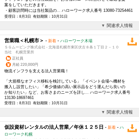
案をしていただきます。
・顧客訪問時には当社製品の... ハローワーク求人番号 13080-73254461
受理日：8月3日 有効期限：10月31日
関連求人情報
営業職＜札幌市＞
-
-
新着
ハローワーク木場
ＳＧムービング株式会社 - 北海道札幌市東区伏古８条１丁目２－１０
当社 札幌営業所
正社員
月給 220,000円
物流インフラを支える
法人営業
職！
「大規模なオフィス移転を検討している」「イベント会場へ機材を
搬入し設営したい」「希少価値の高い展示品をどう運んだら良いの
か知りたい」など、お客さまのニーズを詳し... ハローワーク求人番号
13130-18697461
受理日：8月3日 有効期限：10月31日
関連求人情報
仮設資材レンタルの法人営業／年休１２５日
-
-
新着
ハ
ローワーク札幌