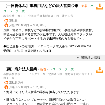
【土日祝休み】事務用品などの法人営業◇未
-
-
新着
ハ
ローワーク千歳
株式会社 カミノ - 北海道千歳市新富３丁目３番２４号
正社員
月給 230,000円 ～ 300,000円
企業、官公庁、学校などのお客様に向けて、事務用品や学校教材、
環境用品を提案する営業のお仕事です。入社後は先輩スタッフが
イチから丁寧にサポートするので未経験者の方も安心です。
◆担当顧客への定期訪... ハローワーク求人番号 01250-03807761
受理日：8月1日 有効期限：10月31日
関連求人情報
（契）海外法人営業
-
-
新着
ハローワーク千歳
有限会社サポート・インダストリー北海道支社 - 北海道千歳市富士１丁
目１－５
正社員以外
月給 172,000円 ～ 182,000円
＊海外に向けた
法人営業
の業務を担当していただきます
＊既存取引先へのアプローチや、新規開拓のため取引先への
アポイントメント・アポが取れた会社への訪問など、一連の