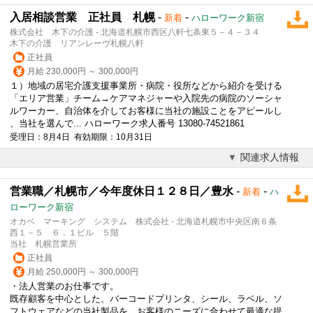
入居相談営業 正社員 札幌
-
-
新着
ハローワーク新宿
株式会社 木下の介護 - 北海道札幌市西区八軒七条東５－４－３４
木下の介護 リアンレーヴ札幌八軒
正社員
月給 230,000円 ～ 300,000円
１）地域の居宅介護支援事業所・病院・役所などから紹介を受ける
「エリア営業」チーム→ケアマネジャーや入院先の病院のソーシャ
ルワーカー、自治体を介してお客様に当社の施設ことをアピールし
、当社を選んで... ハローワーク求人番号 13080-74521861
受理日：8月4日 有効期限：10月31日
関連求人情報
営業職／札幌市／今年度休日１２８日／豊水
-
-
新着
ハ
ローワーク新宿
オカベ マーキング システム 株式会社 - 北海道札幌市中央区南６条
西１－５ ６．１ビル ５階
当社 札幌営業所
正社員
月給 250,000円 ～ 300,000円
・
法人営業
のお仕事です。
既存顧客を中心とした、バーコードプリンタ、シール、ラベル、ソ
フトウェアなどの当社製品を、お客様のニーズに合わせて最適な提