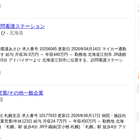
日
訪問看護ステーション
さひ
北海道
-
護あさひ 求人番号:10256045 更新日:2026年04月14日 マイカー通勤
給与 月収36.0万円 ～ 年収440万円 ～ 勤務地 北海道江別市 JR函館
・車5分 アドバイザーより 北海道江別市に位置する、訪問看護ステーシ
日
営業/その他一般企業
道
支店 求人番号:10177933 更新日:2026年06月17日 病院・施設向
/年休123日 給与 月収24.7万円 ～ 年収450万円 ～ 勤務地 北海
 「札幌」駅 徒歩4分 JR千歳線(苫小牧-札幌) 「札幌」駅 徒歩4分 アド