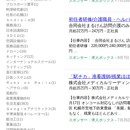
スポンサー：求人ボックス
-
7月25
プロスポーツ選手(1)
料理研究家(2)
社長の右腕(1)
初任者研修/介護職員・ヘルパ
Ａｎｄｒｏｉｄ(9)
厩務員(1)
合同会社まるけん訪問介護のみ
日本語講師(2)
月給22万円～24万円
- 正社員
３ＤＣＧ(1)
【仕事内容】 : 合同会社まるけん 訪問
空調設備(81)
初任者研修 : 220,000円-240,000
医療品販売(1)
円 ...
ドローン(16)
キッティング(12)
スポンサー：求人ボックス
-
8月7日
インターナショナルスクール(1)
ライティング(2)
直行直帰(125)
「駅チカ」准看護師/残業ほ
計装システム(2)
株式会社メディカルリーディン
Ｒｕｂｙ ｏｎ Ｒａｉｌｓ(1)
ヘアサロン(4)
月給25万円～30万円
- 正社員
造船(5)
【仕事内容】株式会社メディカルリーディ
産業廃棄物(64)
月17日 オンコール対応なしの訪問看護
生活支援(363)
区 札幌市営地下鉄東豊線 「美園」
Ｇｏｏｇｌｅアナリティクス(3)
もなく、残業もほとんどあり...
半導体製造オペレーター(1)
鍛冶工(11)
スポンサー：求人ボックス
-
7月25
重量品(1)
訪問歯科衛生士(1)