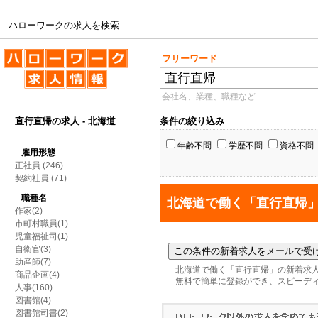
ハローワークの求人を検索
ハローワークの求人を検索
フリーワード
会社名、業種、職種など
直行直帰の求人 - 北海道
条件の絞り込み
年齢不問
学歴不問
資格不問
雇用形態
正社員
(246)
契約社員
(71)
職種名
北海道で働く「直行直帰
作家(2)
市町村職員(1)
児童福祉司(1)
自衛官(3)
助産師(7)
北海道で働く「直行直帰」の新着求
商品企画(4)
無料で簡単に登録ができ、スピーデ
人事(160)
図書館(4)
図書館司書(2)