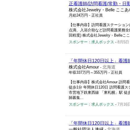
正看護師/訪問看護/常勤・日
株式会社Jewelry・Belle
月給24万円
- 正社員
【仕事内容】訪問看護ステーション
点滴、入浴介助など訪問看護業務全般 ・訪
回程度) 株式会社Jewelry・Bell
スポンサー：求人ボックス
-
8月5日
「年間休日120日以上」看護
株式会社Amour
北海道
-
年収337万円～355万円
- 正社員
【仕事内容】株式会社Amour 訪問看護ス
徒歩1分 年間休日120日 訪問看護ス
市営地下鉄東西線 「東札幌」駅 徒
師募集...
スポンサー：求人ボックス
-
7月16
「年間休日120日以上」看護
一般社団法人逢縁
北海道
-