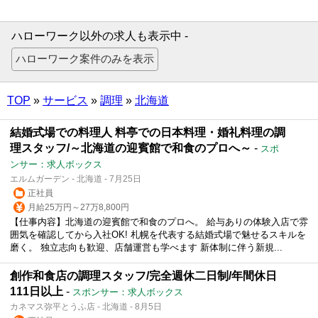
ハローワーク以外の求人も表示中 -
TOP
»
サービス
»
調理
»
北海道
結婚式場での料理人 料亭での日本料理・婚礼料理の調
理スタッフ/～北海道の迎賓館で和食のプロへ～
-
スポ
ンサー：求人ボックス
エルムガーデン - 北海道 - 7月25日
正社員
月給25万円～27万8,800円
【仕事内容】北海道の迎賓館で和食のプロへ。 給与ありの体験入店で雰
囲気を確認してから入社OK! 札幌を代表する結婚式場で魅せるスキルを
磨く。 独立志向も歓迎、店舗運営も学べます 新体制に伴う新規...
創作和食店の調理スタッフ/完全週休二日制/年間休日
111日以上
-
スポンサー：求人ボックス
カネマス弥平とうふ店 - 北海道 - 8月5日