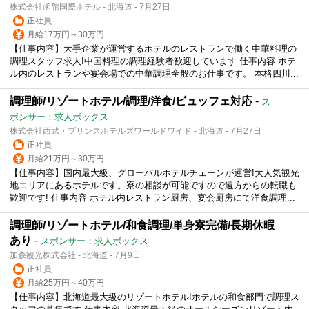
株式会社函館国際ホテル - 北海道 - 7月27日
正社員
月給17万円～30万円
【仕事内容】大手企業が運営するホテルのレストランで働く中華料理の
調理スタッフ求人!中国料理の調理経験者歓迎しています 仕事内容 ホテ
ル内のレストランや宴会場での中華調理全般のお仕事です。 本格四川...
調理師/リゾートホテル/調理/洋食/ビュッフェ対応
-
ス
ポンサー：求人ボックス
株式会社西武・プリンスホテルズワールドワイド - 北海道 - 7月27日
正社員
月給21万円～30万円
【仕事内容】国内最大級、グローバルホテルチェーンが運営!大人気観光
地エリアにあるホテルです。寮の相談が可能ですので遠方からの転職も
歓迎です! 仕事内容 ホテル内レストラン厨房、宴会厨房にて洋食調理...
調理師/リゾートホテル/和食調理/単身寮完備/長期休暇
あり
-
スポンサー：求人ボックス
加森観光株式会社 - 北海道 - 7月9日
正社員
月給25万円～40万円
【仕事内容】北海道最大級のリゾートホテル!ホテルの和食部門で調理ス