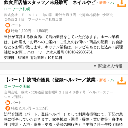
飲食店店舗スタッフ／未経験可 ネイルやピ
-
-
新着
ハ
ローワーク札幌
株式会社 Ｆ ａｉｘ 山の猿 時計台通り店 - 北海道札幌市中央区北
２条西２丁目 フージャース札幌１階
パート
時給 1,100円 ～ 1,500円
当社が運営する飲食店にて店内業務をしていただきます。ホール業務
は、お出迎え・お席へのご案内・ご注文のお伺い・商品の配膳・お会計
などをお願い致します。キッチン業務は、レシピをもとに仕込み・
調理
補助をお願... ハローワーク求人番号 01010-29306761
受理日：8月6日 有効期限：10月31日
関連求人情報
【パート】訪問介護員（登録ヘルパー／就業
-
-
新着
ハ
ローワーク函館
合同会社 探求 - 北海道函館市昭和２丁目４３番７号「ヘルパーステー
ション翔和」
パート
時給 2,015円 ～ 2,115円
訪問介護員（パート、登録ヘルパー）として利用者様宅にて、下記の業
務に従事していただきます。家事援助（
調理
・掃除・買い物等）身体介
護（排泄・入浴・食事・更衣・受診の同行等）＊午前７時～午後７時頃