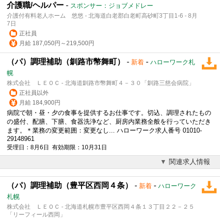
介護職/ヘルパー
-
スポンサー：ジョブメドレー
介護付有料老人ホーム 悠悠 - 北海道白老郡白老町高砂町3丁目1-6 - 8月
7日
正社員
月給 187,050円～219,500円
（パ）調理補助（釧路市幣舞町）
-
-
新着
ハローワーク札
幌
株式会社 ＬＥＯＣ - 北海道釧路市幣舞町４－３０「釧路三慈会病院」
正社員以外
月給 184,900円
病院で朝・昼・夕の食事を提供するお仕事です。切込、
調理
されたもの
の盛付、配膳、下膳、食器洗浄など、厨房内業務全般を行っていただき
ます。＊業務の変更範囲：変更なし... ハローワーク求人番号 01010-
29148961
受理日：8月6日 有効期限：10月31日
関連求人情報
（パ）調理補助（豊平区西岡４条）
-
-
新着
ハローワーク
札幌
株式会社 ＬＥＯＣ - 北海道札幌市豊平区西岡４条１３丁目２２－２５
「リーフィール西岡」