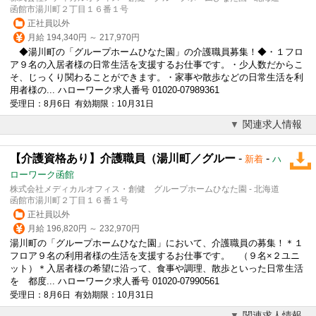
函館市湯川町２丁目１６番１号
正社員以外
月給 194,340円 ～ 217,970円
◆湯川町の「グループホームひなた園」の介護職員募集！◆・１フロ
ア９名の入居者様の日常生活を支援するお仕事です。・少人数だからこ
そ、じっくり関わることができます。・家事や散歩などの日常生活を利
用者様の... ハローワーク求人番号 01020-07989361
受理日：8月6日 有効期限：10月31日
関連求人情報
【介護資格あり】介護職員（湯川町／グルー
-
-
新着
ハ
ローワーク函館
株式会社メディカルオフィス・創健 グループホームひなた園 - 北海道
函館市湯川町２丁目１６番１号
正社員以外
月給 196,820円 ～ 232,970円
湯川町の「グループホームひなた園」において、介護職員の募集！＊１
フロア９名の利用者様の生活を支援するお仕事です。 （９名×２ユニ
ット）＊入居者様の希望に沿って、食事や
調理
、散歩といった日常生活
を 都度... ハローワーク求人番号 01020-07990561
受理日：8月6日 有効期限：10月31日
関連求人情報