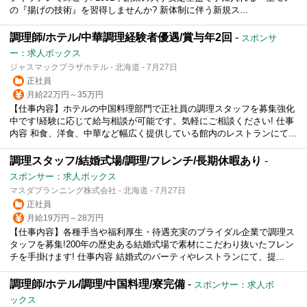
の『揚げの技術』を習得しませんか? 新体制に伴う新規ス...
調理師/ホテル/中華調理経験者優遇/賞与年2回
-
スポンサ
ー：求人ボックス
ジャスマックプラザホテル - 北海道 - 7月27日
正社員
月給22万円～35万円
【仕事内容】ホテルの中国料理部門で正社員の調理スタッフを募集強化
中です!経験に応じて給与相談が可能です。気軽にご相談ください! 仕事
内容 和食、洋食、中華など幅広く提供している館内のレストランにて...
調理スタッフ/結婚式場/調理/フレンチ/長期休暇あり
-
スポンサー：求人ボックス
マスダプランニング株式会社 - 北海道 - 7月27日
正社員
月給19万円～28万円
【仕事内容】各種手当や福利厚生・待遇充実のブライダル企業で調理ス
タッフを募集!200年の歴史ある結婚式場で素材にこだわり抜いたフレン
チを手掛けます! 仕事内容 結婚式のパーティやレストランにて、提...
調理師/ホテル/調理/中国料理/寮完備
-
スポンサー：求人ボ
ックス