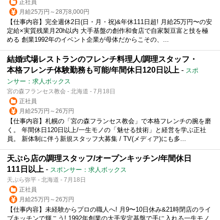
正社員
月給25万円～28万8,000円
【仕事内容】完全週休2日(日・月・祝)&年休111日超! 月給25万円〜の安
定給×実質残業月20h以内 大手基盤の創作和食店で自家製豆富と技を極
める 創業1992年のイベント企業が母体だからこその、...
結婚式場レストランのフレンチ料理人/調理スタッフ・
本格フレンチ体験勤務も可能/年間休日120日以上
-
スポ
ンサー：求人ボックス
宮の森フランセス教会 - 北海道 - 7月18日
正社員
月給25万円～26万円
【仕事内容】札幌の「宮の森フランセス教会」で本格フレンチの腕を磨
く。 年間休日120日以上/一生モノの「魅せる技術」と経営を学ぶ正社
員。 新体制に伴う新規スタッフ大募集 / TV(メディア)にも多...
天ぷら店の調理スタッフ/オープンキッチン/年間休日
111日以上
-
スポンサー：求人ボックス
天ぷら弥平 - 北海道 - 7月18日
正社員
月給25万円～26万円
【仕事内容】未経験からプロの職人へ! 月9〜10日休み&21時閉店のライ
ブキッチンで輝こう! 1992年創業の大手安定基盤で手に入れる一生モノ