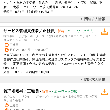
す。）・食材の下準備、仕込み ・
調理
、盛り付け・接客、配膳、下
膳 ・食器... ハローワーク求人番号 01030-09419861
受理日：8月6日 有効期限：10月31日
関連求人情報
サービス管理責任者／正社員
-
-
新着
ハローワーク帯広
株式会社 とかちサポーターズ - 北海道帯広市東３条南１２丁目１－５
帯広マンション第３ １階
正社員
月給 280,000円 ～ 320,000円
当事業所において、利用者の支援業務全般〇アセスメント〇個別支援計
画書作成〇関係者、関係機関との連携〇スタッフの連絡調整〇その他全
般 「変更範囲：会社の定める業務」... ハローワーク求人番号 01040-
08801361
受理日：8月6日 有効期限：10月31日
関連求人情報
管理者候補／正職員
-
-
新着
ハローワーク帯広
株式会社 フジライフ グループホームるくる - 北海道帯広市西３条南
６丁目２番地１
正社員