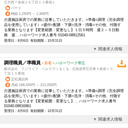
広市西７条南２６丁目１３番地１
パート
時給 1,250円 ～ 1,300円
介護施設厨房での業務に従事していただきます。○準備○
調理
（完全
調理
品を使用しています）○盛付○配膳・下膳○洗浄・消毒○その他、付随す
る業務となります【変更範囲：変更なし】１日５時間 週２～５日勤
務 週... ハローワーク求人番号 01040-08812561
受理日：8月6日 有効期限：10月31日
関連求人情報
調理職員／準職員
-
-
新着
ハローワーク帯広
株式会社 フジライフ ベルラヴィるくる - 北海道帯広市東４条南１０
丁目１５番地
正社員以外
月給 186,450円 ～ 221,050円
介護施設厨房での業務に従事していただきます。○準備○
調理
（完全
調理
品を使用しています）○盛付○配膳・下膳○洗浄・消毒○その他、付随す
る業務となります【変更範囲：変更なし】... ハローワーク求人番号
01040-08816961
受理日：8月6日 有効期限：10月31日
関連求人情報