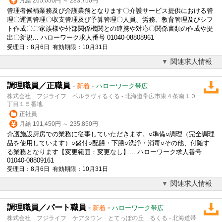
月給 265,050円 ～ 283,750円
管理者候補業務及び介護業務となります〇介護サービス提供における管
理〇運営管理〇収支管理及び予算管理〇人員、労務、教育管理及びシフ
ト作成〇ご家族様や外部関係機関との連携や対応〇関係書類の作成や提
出〇新規... ハローワーク求人番号 01040-08808961
受理日：8月6日 有効期限：10月31日
関連求人情報
調理職員／正職員
-
-
新着
ハローワーク帯広
株式会社 フジライフ ベルラヴィるくる - 北海道帯広市東４条南１０
丁目１５番地
正社員
月給 191,450円 ～ 235,850円
介護施設厨房での業務に従事していただきます。○準備○
調理
（完全
調理
品を使用しています）○盛付○配膳・下膳○洗浄・消毒○その他、付随す
る業務となります【変更範囲：変更なし】... ハローワーク求人番号
01040-08809161
受理日：8月6日 有効期限：10月31日
関連求人情報
調理職員／パート職員
-
-
新着
ハローワーク帯広
株式会社 フジライフ ケアタウン とてっぽの丘 るくる - 北海道帯