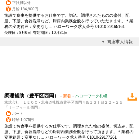
正社員以外
月給 184,900円
施設で食事を提供するお仕事です。切込、
調理
されたものの盛付、配
膳、下膳、食器洗浄など、厨房内業務全般を行っていただきます。＊業
務の変更範囲：変更なし... ハローワーク求人番号 01010-29165161
受理日：8月6日 有効期限：10月31日
関連求人情報
調理補助（豊平区西岡）
-
-
新着
ハローワーク札幌
株式会社 ＬＥＯＣ - 北海道札幌市豊平区西岡４条１３丁目２２－２５
「リーフィール西岡」
パート
時給 1,075円
施設でお食事を提供するお仕事です。
調理
された物の盛付、切込み、配
膳、下膳、食器洗浄などの厨房内業務全般を行って頂きます。＊業務の
変更範囲：変更なし... ハローワーク求人番号 01010-29177261