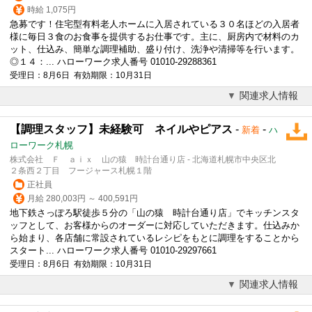
時給 1,075円
急募です！住宅型有料老人ホームに入居されている３０名ほどの入居者
様に毎日３食のお食事を提供するお仕事です。主に、厨房内で材料のカ
ット、仕込み、簡単な
調理
補助、盛り付け、洗浄や清掃等を行います。
◎１４：... ハローワーク求人番号 01010-29288361
受理日：8月6日 有効期限：10月31日
関連求人情報
【調理スタッフ】未経験可 ネイルやピアス
-
-
新着
ハ
ローワーク札幌
株式会社 Ｆ ａｉｘ 山の猿 時計台通り店 - 北海道札幌市中央区北
２条西２丁目 フージャース札幌１階
正社員
月給 280,003円 ～ 400,591円
地下鉄さっぽろ駅徒歩５分の「山の猿 時計台通り店」でキッチンスタ
ッフとして、お客様からのオーダーに対応していただきます。仕込みか
ら始まり、各店舗に常設されているレシピをもとに
調理
をすることから
スタート... ハローワーク求人番号 01010-29297661
受理日：8月6日 有効期限：10月31日
関連求人情報