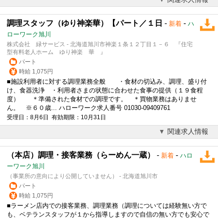
調理スタッフ（ゆり神楽華）【パート／１日
-
-
新着
ハ
ローワーク旭川
株式会社 緑サービス - 北海道旭川市神楽１条１２丁目１－６ 『住宅
型有料老人ホーム ゆり神楽 華 』
パート
時給 1,075円
■施設利用者に対する
調理
業務全般 ・食材の切込み、
調理
、盛り付
け、食器洗浄 ・利用者さまの状態に合わせた食事の提供（１９食程
度） ＊準備された食材での
調理
です。 ＊買物業務はありませ
ん。 ※６０歳... ハローワーク求人番号 01030-09409761
受理日：8月6日 有効期限：10月31日
関連求人情報
（本店）調理・接客業務（らーめん一蔵）
-
-
新着
ハロ
ーワーク旭川
（事業所の意向により公開していません） - 北海道旭川市
パート
時給 1,075円
■ラーメン店内での接客業務、
調理
業務（
調理
については経験無い方で
も、ベテランスタッフが１から指導しますので自信の無い方でも安心で