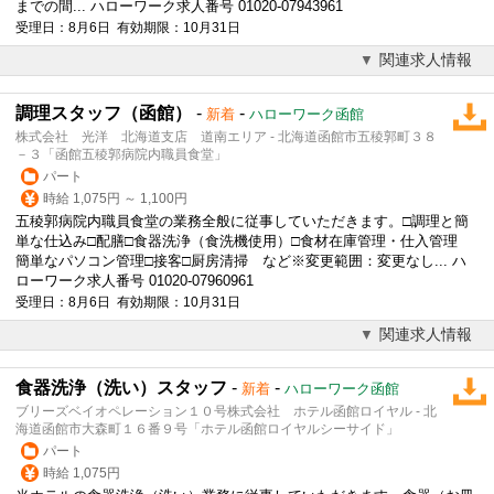
までの間... ハローワーク求人番号 01020-07943961
受理日：8月6日 有効期限：10月31日
関連求人情報
調理スタッフ（函館）
-
-
新着
ハローワーク函館
株式会社 光洋 北海道支店 道南エリア - 北海道函館市五稜郭町３８
－３「函館五稜郭病院内職員食堂」
パート
時給 1,075円 ～ 1,100円
五稜郭病院内職員食堂の業務全般に従事していただきます。□
調理
と簡
単な仕込み□配膳□食器洗浄（食洗機使用）□食材在庫管理・仕入管理
簡単なパソコン管理□接客□厨房清掃 など※変更範囲：変更なし... ハ
ローワーク求人番号 01020-07960961
受理日：8月6日 有効期限：10月31日
関連求人情報
食器洗浄（洗い）スタッフ
-
-
新着
ハローワーク函館
ブリーズベイオペレーション１０号株式会社 ホテル函館ロイヤル - 北
海道函館市大森町１６番９号「ホテル函館ロイヤルシーサイド」
パート
時給 1,075円