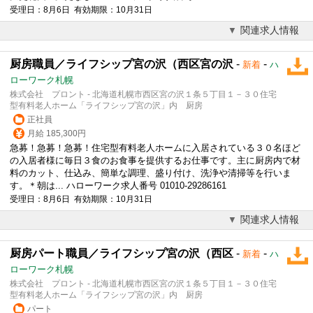
受理日：8月6日 有効期限：10月31日
関連求人情報
厨房職員／ライフシップ宮の沢（西区宮の沢
-
-
新着
ハ
ローワーク札幌
株式会社 プロント - 北海道札幌市西区宮の沢１条５丁目１－３０住宅
型有料老人ホーム「ライフシップ宮の沢」内 厨房
正社員
月給 185,300円
急募！急募！急募！住宅型有料老人ホームに入居されている３０名ほど
の入居者様に毎日３食のお食事を提供するお仕事です。主に厨房内で材
料のカット、仕込み、簡単な
調理
、盛り付け、洗浄や清掃等を行いま
す。＊朝は... ハローワーク求人番号 01010-29286161
受理日：8月6日 有効期限：10月31日
関連求人情報
厨房パート職員／ライフシップ宮の沢（西区
-
-
新着
ハ
ローワーク札幌
株式会社 プロント - 北海道札幌市西区宮の沢１条５丁目１－３０住宅
型有料老人ホーム「ライフシップ宮の沢」内 厨房
パート