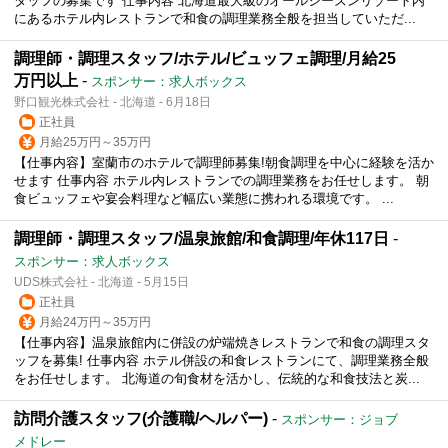
タッフの募集です 仕事内容 北海道最大級のオールシーズンリゾート内
にあるホテル内レストランで和食の調理業務全般を担当していただ...
調理師・調理スタッフ/ホテル/ビュッフェ調理/月給25
万円以上
-
スポンサー：求人ボックス
野口観光株式会社 - 北海道 - 6月18日
正社員
月給25万円～35万円
【仕事内容】室蘭市のホテルで調理師募集!朝食調理を中心に経験を活か
せます 仕事内容 ホテル内レストランでの調理業務をお任せします。 朝
食ビュッフェや宴会料理など幅広い業態に携われる環境です。 ...
調理師・調理スタッフ/温泉旅館/和食調理/年休117日
-
スポンサー：求人ボックス
UDS株式会社 - 北海道 - 5月15日
正社員
月給24万円～35万円
【仕事内容】温泉旅館内に併設の炉端焼きレストランで和食の調理スタ
ッフを募集! 仕事内容 ホテル併設の和食レストランにて、調理業務全般
をお任せします。 北海道の旬食材を活かし、伝統的な和食技法と炭...
訪問介護スタッフ(介護職/ヘルパー)
-
スポンサー：ジョブ
メドレー