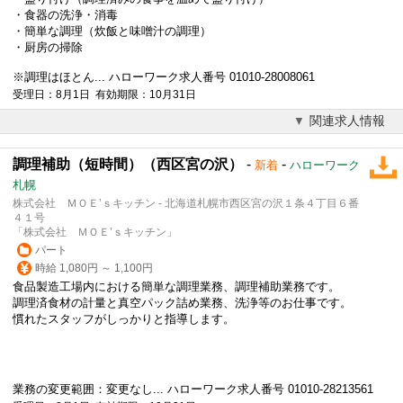
・食器の洗浄・消毒
・簡単な調理（炊飯と味噌汁の調理）
・厨房の掃除
※調理はほとん... ハローワーク求人番号 01010-28008061
受理日：8月1日 有効期限：10月31日
関連求人情報
調理補助（短時間）（西区宮の沢）
-
-
新着
ハローワーク
札幌
株式会社 ＭＯＥ’ｓキッチン - 北海道札幌市西区宮の沢１条４丁目６番
４１号
「株式会社 ＭＯＥ’ｓキッチン」
パート
時給 1,080円 ～ 1,100円
食品製造工場内における簡単な調理業務、調理補助業務です。
調理済食材の計量と真空パック詰め業務、洗浄等のお仕事です。
慣れたスタッフがしっかりと指導します。
業務の変更範囲：変更なし... ハローワーク求人番号 01010-28213561