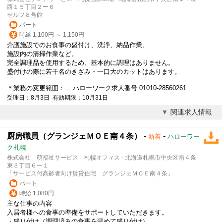
西１５丁目２ー６
セルフ８号館
パート
時給 1,100円 ～ 1,150円
介護施設でのお食事の盛付け、洗浄、納品作業、
施設内の清掃作業など。
完全調理品を使用するため、基本的に調理はありません。
盛付けの際に若干名のきざみ・一口大のカットはあります。
＊業務の変更範囲：... ハローワーク求人番号 01010-28560261
受理日：8月3日 有効期限：10月31日
関連求人情報
厨房職員（グランジェＭＯＥ南４条）
-
-
新着
ハローワー
ク札幌
株式会社 萌福祉サービス 札幌オフィス - 北海道札幌市中央区南４条
東３丁目６ー１
「サービス付高齢者向け賃貸住宅 グランジェＭＯＥ南４条」
パート
時給 1,080円
主な仕事の内容
入居者様への食事の準備をサポートしていただきます。
・盛り付け（調理済みの食事を温めて盛り付け）