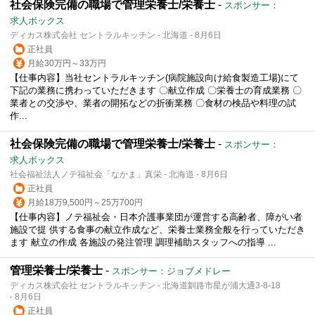
社会保険完備の職場で管理栄養士/栄養士
-
スポンサー：
求人ボックス
ディカス株式会社 セントラルキッチン - 北海道 - 8月6日
正社員
月給30万円～33万円
【仕事内容】当社セントラルキッチン(病院施設向け給食製造工場)にて
下記の業務に携わっていただきます 〇献立作成 〇栄養士の育成業務 〇
業者との交渉や、業者の開拓などの折衝業務 〇食材の検品や料理の試
作...
社会保険完備の職場で管理栄養士/栄養士
-
スポンサー：
求人ボックス
社会福祉法人ノテ福祉会「なかま」真栄 - 北海道 - 8月6日
正社員
月給18万9,500円～25万700円
【仕事内容】ノテ福祉会・日本介護事業団が運営する高齢者、障がい者
施設で提 供する食事の献立作成など、栄養士業務全般を行っていただき
ます 献立の作成 各施設の発注管理 調理補助スタッフへの指導 ...
管理栄養士/栄養士
-
スポンサー：ジョブメドレー
ディカス株式会社 セントラルキッチン - 北海道釧路市星が浦大通3-8-18
- 8月6日
正社員