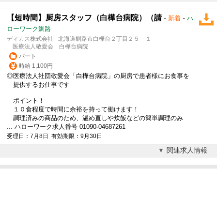
【短時間】厨房スタッフ（白樺台病院）（請
-
-
新着
ハ
ローワーク釧路
ディカス株式会社 - 北海道釧路市白樺台２丁目２５－１
医療法人敬愛会 白樺台病院
パート
時給 1,100円
◎医療法人社団敬愛会「白樺台病院」の厨房で患者様にお食事を
提供するお仕事です
ポイント！
１０食程度で時間に余裕を持って働けます！
調理済みの商品のため、温め直しや炊飯などの簡単調理のみ
... ハローワーク求人番号 01090-04687261
受理日：7月8日 有効期限：9月30日
関連求人情報