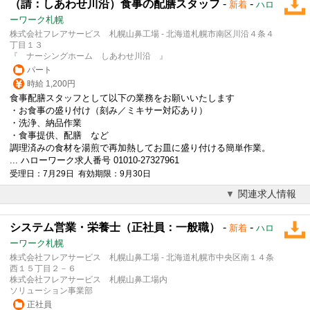
（請：しあわせ川沿）食事の配膳スタッフ
-
-
新着
ハロ
ーワーク札幌
株式会社フレアサービス 札幌山鼻工場 - 北海道札幌市南区川沿４条４
丁目１３
『 ナーシングホーム しあわせ川沿 』
パート
時給 1,200円
食事配膳スタッフとして以下の業務をお願いいたします
・お食事の盛り付け（刻み／ミキサー対応あり）
・洗浄、納品作業
・食事提供、配膳 など
調理済みの食材を湯煎で再加熱してお皿に盛り付ける簡単作業。
... ハローワーク求人番号 01010-27327961
受理日：7月29日 有効期限：9月30日
関連求人情報
システム営業・栄養士（正社員：一般職）
-
-
新着
ハロ
ーワーク札幌
株式会社フレアサービス 札幌山鼻工場 - 北海道札幌市中央区南１４条
西１５丁目２－６
株式会社フレアサービス 札幌山鼻工場内
ソリューション事業部
正社員