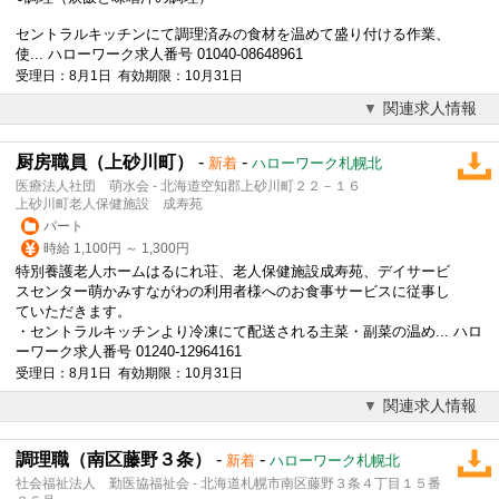
セントラルキッチン
にて調理済みの食材を温めて盛り付ける作業、
使... ハローワーク求人番号 01040-08648961
受理日：8月1日 有効期限：10月31日
関連求人情報
厨房職員（上砂川町）
-
-
新着
ハローワーク札幌北
医療法人社団 萌水会 - 北海道空知郡上砂川町２２－１６
上砂川町老人保健施設 成寿苑
パート
時給 1,100円 ～ 1,300円
特別養護老人ホームはるにれ荘、老人保健施設成寿苑、デイサービ
スセンター萌かみすながわの利用者様へのお食事サービスに従事し
ていただきます。
・
セントラルキッチン
より冷凍にて配送される主菜・副菜の温め... ハロ
ーワーク求人番号 01240-12964161
受理日：8月1日 有効期限：10月31日
関連求人情報
調理職（南区藤野３条）
-
-
新着
ハローワーク札幌北
社会福祉法人 勤医協福祉会 - 北海道札幌市南区藤野３条４丁目１５番