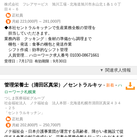
株式会社 フレアサービス 旭川工場 - 北海道旭川市永山北１条１０丁
目４－６
正社員
月給 223,000円 ～ 281,000円
◆本社
セントラルキッチン
で生産業務全般の管理を
担当していただきます。
業務内容 クッキング：食材の準備から調理まで
梱包・発送：食事の梱包と発送作業
シフト作成：効率的なシフト管理
人員管理... ハローワーク求人番号 01030-08671661
受理日：7月17日 有効期限：9月30日
関連求人情報
管理栄養士（清田区真栄）／セントラルキッ
-
-
新着
ハ
ローワーク札幌東
つしま医療福祉グループ
社会福祉法人 ノテ福祉会 法人本部 - 北海道札幌市清田区真栄４３４
－２５
「セントラルキッチン」
正社員
月給 202,800円 ～ 250,700円
ノテ福祉会・日本介護事業団が運営する高齢者、障がい者施設で提
供する食事の献立作成など、栄養士業務全般を行っていただきます