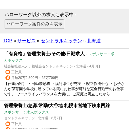
ハローワーク以外の求人も表示中 -
TOP
»
サービス
»
セントラルキッチン
»
北海道
「有資格」管理栄養士/その他/日勤求人
-
スポンサー：求
人ボックス
社会福祉法人ノテ福祉会セントラルキッチン - 北海道 - 4月3日
正社員
月給20万2,800円～25万700円
【仕事内容】 ・日勤帯勤務 ・福利厚生が充実 ・献立作成中心 ・お子さ
んが保育園や学校に通っている間にお仕事が可能な完全日勤帯のお仕事
です。 ワークライフバランスを大切に、ご家庭と両立しながら...
管理栄養士/急募/常勤/大谷地 札幌市営地下鉄東西線
-
スポンサー：求人ボックス
セントラルキッチン - 北海道 - 8月7日
正社員