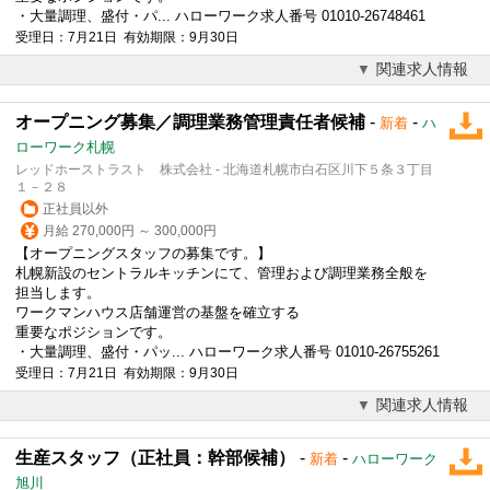
・大量調理、盛付・パ... ハローワーク求人番号 01010-26748461
受理日：7月21日 有効期限：9月30日
関連求人情報
オープニング募集／調理業務管理責任者候補
-
-
新着
ハ
ローワーク札幌
レッドホーストラスト 株式会社 - 北海道札幌市白石区川下５条３丁目
１－２８
正社員以外
月給 270,000円 ～ 300,000円
【オープニングスタッフの募集です。】
札幌新設の
セントラルキッチン
にて、管理および調理業務全般を
担当します。
ワークマンハウス店舗運営の基盤を確立する
重要なポジションです。
・大量調理、盛付・パッ... ハローワーク求人番号 01010-26755261
受理日：7月21日 有効期限：9月30日
関連求人情報
生産スタッフ（正社員：幹部候補）
-
-
新着
ハローワーク
旭川