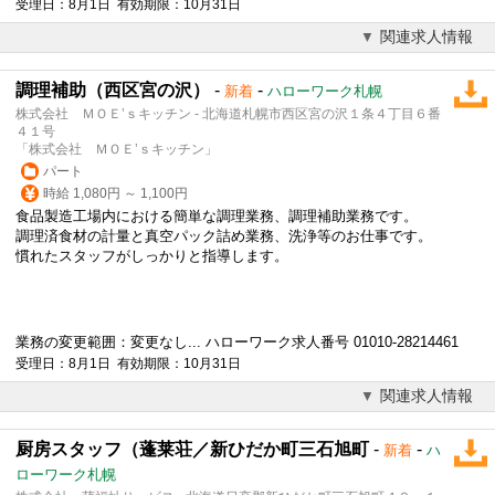
受理日：8月1日 有効期限：10月31日
関連求人情報
調理補助（西区宮の沢）
-
-
新着
ハローワーク札幌
株式会社 ＭＯＥ’ｓキッチン - 北海道札幌市西区宮の沢１条４丁目６番
４１号
「株式会社 ＭＯＥ’ｓキッチン」
パート
時給 1,080円 ～ 1,100円
食品製造工場内における簡単な調理業務、調理補助業務です。
調理済食材の計量と真空パック詰め業務、洗浄等のお仕事です。
慣れたスタッフがしっかりと指導します。
業務の変更範囲：変更なし... ハローワーク求人番号 01010-28214461
受理日：8月1日 有効期限：10月31日
関連求人情報
厨房スタッフ（蓬莱荘／新ひだか町三石旭町
-
-
新着
ハ
ローワーク札幌