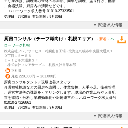
主な業務は、調理済み食材の再加熱、簡単な調理、盛り付け、配膳
、食器洗浄、厨房内の清掃などです。
... ハローワーク求人番号 01010-27323561
受理日：7月29日 有効期限：9月30日
関連求人情報
厨房コンサル（チーフ職向け：札幌エリア）
-
-
新着
ハ
ローワーク札幌
株式会社フレアサービス 札幌山鼻工場 - 北海道札幌市中央区大通東１
０丁目１５ー５６
Ｅ－１ビル大通東２Ｆ
株式会社フレアサービス 札幌支社営業本部
正社員
月給 228,000円 ～ 261,000円
厨房コンサルタント／現場改善スタッフ
介護福祉施設などの厨房を訪問し、作業負担、人手不足、衛生管理
、運営方法等の課題をヒアリングします。現場の作業工程や人員配
置を確認・分析し業務効率化や厨房運営の... ハローワーク求人番号
01010-27326861
受理日：7月29日 有効期限：9月30日
関連求人情報