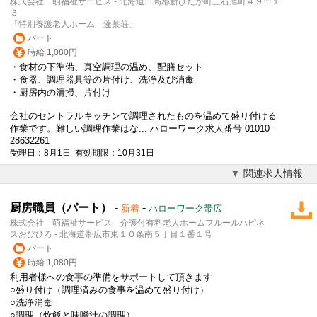
株式会社 萌福祉サービス - 北海道日高郡新ひだか町三石旭町４９ー１
３
「特別養護老人ホーム 蓬莱荘」
パート
時給 1,080円
・食材の下準備、真空調理の温め、配膳セット
・食器、調理器具等の片付け、洗浄及び消毒
・厨房内の清掃、片付け
会社の
セントラルキッチン
で調理されたものを温めて盛り付ける
作業です。難しい調理作業はな... ハローワーク求人番号 01010-
28632261
受理日：8月1日 有効期限：10月31日
関連求人情報
厨房職員（パート）
-
-
新着
ハローワーク帯広
株式会社 萌福祉サービス 介護付有料老人ホームフルールハピネ
スおびひろ - 北海道帯広市東１０条南５丁目１番１号
パート
時給 1,080円
利用者様への食事の準備をサポートして頂きます
○盛り付け（調理済みの食事を温めて盛り付け）
○洗浄消毒
○調理（炊飯と味噌汁の調理）