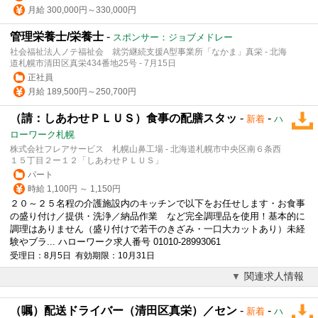
月給 300,000円～330,000円
管理栄養士/栄養士
-
スポンサー：ジョブメドレー
社会福祉法人ノテ福祉会 就労継続支援A型事業所「なかま」真栄 - 北海
道札幌市清田区真栄434番地25号 - 7月15日
正社員
月給 189,500円～250,700円
（請：しあわせＰＬＵＳ）食事の配膳スタッ
-
-
新着
ハ
ローワーク札幌
株式会社フレアサービス 札幌山鼻工場 - 北海道札幌市中央区南６条西
１５丁目２ー１２「しあわせＰＬＵＳ」
パート
時給 1,100円 ～ 1,150円
２０～２５名程の介護施設内のキッチンで以下をお任せします・お食事
の盛り付け／提供・洗浄／納品作業 など完全調理品を使用！基本的に
調理はありません（盛り付けで若干のきざみ・一口大カットあり）未経
験やブラ... ハローワーク求人番号 01010-28993061
受理日：8月5日 有効期限：10月31日
関連求人情報
（嘱）配送ドライバー（清田区真栄）／セン
-
-
新着
ハ