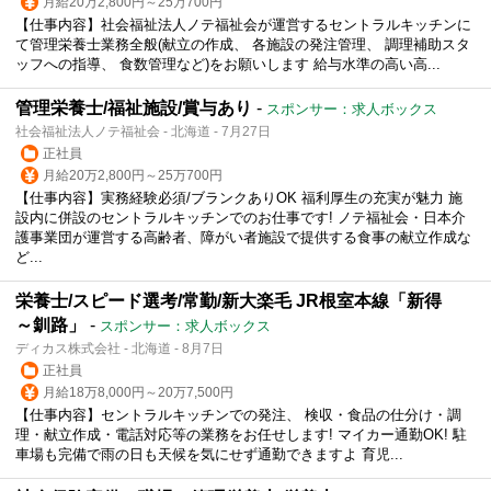
月給20万2,800円～25万700円
【仕事内容】社会福祉法人ノテ福祉会が運営するセントラルキッチンに
て管理栄養士業務全般(献立の作成、 各施設の発注管理、 調理補助スタ
ッフへの指導、 食数管理など)をお願いします 給与水準の高い高...
管理栄養士/福祉施設/賞与あり
-
スポンサー：求人ボックス
社会福祉法人ノテ福祉会 - 北海道 - 7月27日
正社員
月給20万2,800円～25万700円
【仕事内容】実務経験必須/ブランクありOK 福利厚生の充実が魅力 施
設内に併設のセントラルキッチンでのお仕事です! ノテ福祉会・日本介
護事業団が運営する高齢者、障がい者施設で提供する食事の献立作成な
ど...
栄養士/スピード選考/常勤/新大楽毛 JR根室本線「新得
～釧路」
-
スポンサー：求人ボックス
ディカス株式会社 - 北海道 - 8月7日
正社員
月給18万8,000円～20万7,500円
【仕事内容】セントラルキッチンでの発注、 検収・食品の仕分け・調
理・献立作成・電話対応等の業務をお任せします! マイカー通勤OK! 駐
車場も完備で雨の日も天候を気にせず通勤できますよ 育児...