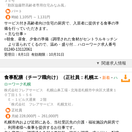
３５号
「勤医協藤野高齢者専用住宅みなみ風」
パート
時給 1,105円 ～ 1,131円
サービス付き高齢者向け住宅の厨房で、入居者に提供する食事の準
備を行っていただきます。
＜主な仕事＞
○朝食、昼食、夕食の準備（調理された食材が
セントラルキッチン
より送られてくるので、温め・盛り付... ハローワーク求人番号
01240-13112061
受理日：8月1日 有効期限：10月31日
関連求人情報
食事配膳（チーフ職向け）（正社員：札幌エ
-
-
新着
ハ
ローワーク札幌
株式会社フレアサービス 札幌山鼻工場 - 北海道札幌市中央区大通東１
０丁目１５－５６
Ｅ－１ビル大通東 ２階
「株式会社 フレアサービス 札幌支社」
正社員
月給 228,000円 ～ 261,000円
札幌市内および近郊にある、当社受託先の介護・福祉施設内厨房で
、利用者様へ食事を提供するお仕事です。