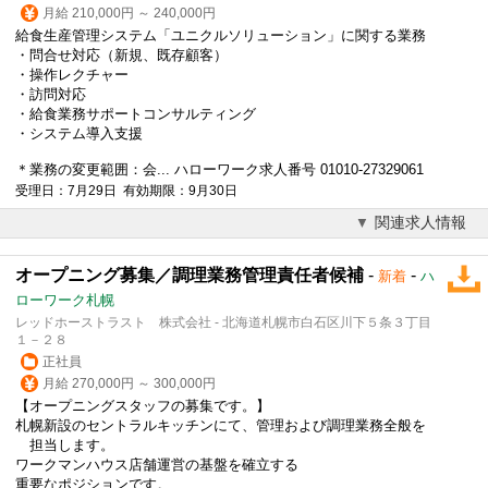
月給 210,000円 ～ 240,000円
給食生産管理システム「ユニクルソリューション」に関する業務
・問合せ対応（新規、既存顧客）
・操作レクチャー
・訪問対応
・給食業務サポートコンサルティング
・システム導入支援
＊業務の変更範囲：会... ハローワーク求人番号 01010-27329061
受理日：7月29日 有効期限：9月30日
関連求人情報
オープニング募集／調理業務管理責任者候補
-
-
新着
ハ
ローワーク札幌
レッドホーストラスト 株式会社 - 北海道札幌市白石区川下５条３丁目
１－２８
正社員
月給 270,000円 ～ 300,000円
【オープニングスタッフの募集です。】
札幌新設の
セントラルキッチン
にて、管理および調理業務全般を
担当します。
ワークマンハウス店舗運営の基盤を確立する
重要なポジションです。