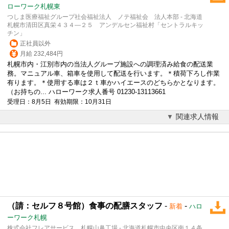
ローワーク札幌東
つしま医療福祉グループ社会福祉法人 ノテ福祉会 法人本部 - 北海道
札幌市清田区真栄４３４―２５ アンデルセン福祉村「セントラルキッ
チン」
正社員以外
月給 232,484円
札幌市内・江別市内の当法人グループ施設への調理済み給食の配送業
務。マニュアル車、箱車を使用して配送を行います。＊積荷下ろし作業
有ります。＊使用する車は２ｔ車かハイエースのどちらかとなります。
（お持ちの... ハローワーク求人番号 01230-13113661
受理日：8月5日 有効期限：10月31日
関連求人情報
（請：セルフ８号館）食事の配膳スタッフ
-
-
新着
ハロ
ーワーク札幌
株式会社フレアサービス 札幌山鼻工場 - 北海道札幌市中央区南１４条