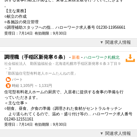
。
【主な業務】
○献立の作成
○各施設の発注管理
○調理補助スタッフへの指... ハローワーク求人番号 01230-11956661
受理日：7月14日 有効期限：9月30日
関連求人情報
調理職（手稲区新発寒６条）
-
-
新着
ハローワーク札幌北
社会福祉法人 勤医協福祉会 - 北海道札幌市手稲区新発寒６条３丁目９
－３
「勤医協住宅型有料老人ホームたんねの里」
パート
時給 1,105円 ～ 1,131円
住宅型有料老人ホームの厨房で、入居者に提供する食事の準備を行
っていただきます。
＜主な仕事＞
○朝食、昼食、夕食の準備（調理された食材が
セントラルキッチン
より送られてくるので、温め・盛り付け等の... ハローワーク求人番号
01240-12151161
受理日：7月14日 有効期限：9月30日
関連求人情報