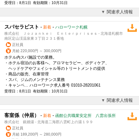
受理日：8月1日 有効期限：10月31日
関連求人情報
スパセラピスト
-
-
新着
ハローワーク札幌
株式会社 Ｊｏｚａｎｋｅｉ Ｅｎｔｅｒｐｒｉｓｅｓ - 北海道札幌市
南区定山渓温泉東３丁目２３１番地
正社員
月給 220,000円 ～ 300,000円
ホテル内スパ施設での業務。
・ホテル宿泊のお客様へ、アロマセラピー、ボディケア、
ヘッドケアやフェイシャル等のトリートメントの提供
・商品の販売、在庫管理
・スパ、ジムのメンテナンス業務
・キャンペ... ハローワーク求人番号 01010-28201061
受理日：8月1日 有効期限：10月31日
関連求人情報
客室係（仲居）
-
-
新着
函館公共職業安定所 八雲出張所
株式会社 銀婚湯 - 北海道二海郡八雲町上の湯１９９
正社員
月給 189,200円 ～ 280,000円