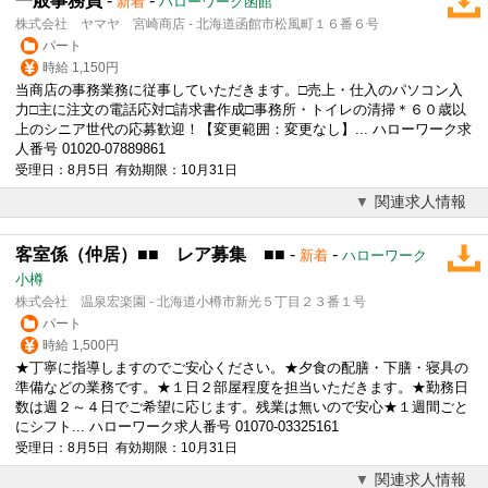
一般事務員
-
-
新着
ハローワーク函館
株式会社 ヤマヤ 宮崎商店 - 北海道函館市松風町１６番６号
パート
時給 1,150円
当商店の事務業務に従事していただきます。□売上・仕入のパソコン入
力□主に注文の電話応対□請求書作成□事務所・トイレの清掃＊６０歳以
上のシニア世代の応募歓迎！【変更範囲：変更なし】... ハローワーク求
人番号 01020-07889861
受理日：8月5日 有効期限：10月31日
関連求人情報
客室係（仲居）■■ レア募集 ■■
-
-
新着
ハローワーク
小樽
株式会社 温泉宏楽園 - 北海道小樽市新光５丁目２３番１号
パート
時給 1,500円
★丁寧に指導しますのでご安心ください。★夕食の配膳・下膳・寝具の
準備などの業務です。★１日２部屋程度を担当いただきます。★勤務日
数は週２～４日でご希望に応じます。残業は無いので安心★１週間ごと
にシフト... ハローワーク求人番号 01070-03325161
受理日：8月5日 有効期限：10月31日
関連求人情報