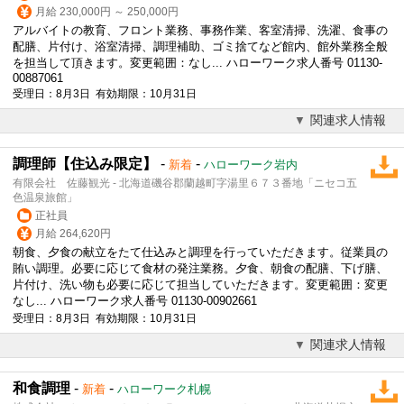
月給 230,000円 ～ 250,000円
アルバイトの教育、フロント業務、事務作業、客室清掃、洗濯、食事の
配膳、片付け、浴室清掃、調理補助、ゴミ捨てなど館内、館外業務全般
を担当して頂きます。変更範囲：なし... ハローワーク求人番号 01130-
00887061
受理日：8月3日 有効期限：10月31日
関連求人情報
調理師【住込み限定】
-
-
新着
ハローワーク岩内
有限会社 佐藤観光 - 北海道磯谷郡蘭越町字湯里６７３番地「ニセコ五
色温泉旅館」
正社員
月給 264,620円
朝食、夕食の献立をたて仕込みと調理を行っていただきます。従業員の
賄い調理。必要に応じて食材の発注業務。夕食、朝食の配膳、下げ膳、
片付け、洗い物も必要に応じて担当していただきます。変更範囲：変更
なし... ハローワーク求人番号 01130-00902661
受理日：8月3日 有効期限：10月31日
関連求人情報
和食調理
-
-
新着
ハローワーク札幌