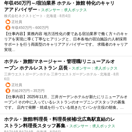
年収450万円～/宿泊業界 ホテル・旅館 特化のキャリ
アアドバイザー
-
スポンサー：求人ボックス
株式会社ネクストビート - 北海道 - 8月4日
正社員
年収450万円～600万円
【仕事内容】業務内容 地方活性化の要である宿泊業界で働く方々のキャ
リアを実現に導く丁寧なヒアリングと、日本各地の宿泊施設の人材採用
サポートを行う両面型のキャリアアドバイザーです。 求職者のキャリア
実現...
ホテル・旅館/マネージャー・管理職/リニューアルオ
ープン ホテルレストラン 店長
-
スポンサー：求人ボックス
三井ウエストガーデンホテル 三井ウエストガーデンホテル - 北海道 - 8月
6日
正社員
月給29万円～35万円
【仕事内容】2025年11月、三井ガーデンホテルが新たにリニューアルオ
ープン! その中に入っているレストランのオープニングスタッフの募集
です。 店内で発酵・焼成を行っている焼きたてパンが主役の朝食。...
ホテル・旅館/料理長・料理長候補/北広島駅直結のレ
ストラン料理長スタッフ募集
-
スポンサー：求人ボックス
BAZAAR BAZAAR - 北海道 - 8月6日