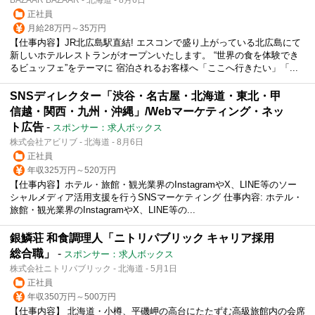
正社員
月給28万円～35万円
【仕事内容】JR北広島駅直結! エスコンで盛り上がっている北広島にて
新しいホテルレストランがオープンいたします。 “世界の食を体験でき
るビュッフェ”をテーマに 宿泊されるお客様へ「ここへ行きたい」「...
SNSディレクター「渋谷・名古屋・北海道・東北・甲
信越・関西・九州・沖縄」/Webマーケティング・ネッ
ト広告
-
スポンサー：求人ボックス
株式会社アビリブ - 北海道 - 8月6日
正社員
年収325万円～520万円
【仕事内容】ホテル・旅館・観光業界のInstagramやX、LINE等のソー
シャルメディア活用支援を行うSNSマーケティング 仕事内容: ホテル・
旅館・観光業界のInstagramやX、LINE等の...
銀鱗荘 和食調理人「ニトリパブリック キャリア採用
総合職」
-
スポンサー：求人ボックス
株式会社ニトリパブリック - 北海道 - 5月1日
正社員
年収350万円～500万円
【仕事内容】 北海道・小樽、平磯岬の高台にたたずむ高級旅館内の会席