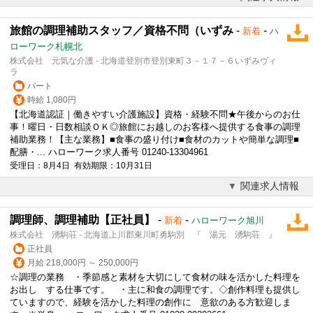
旅館の調理補助スタッフ／資格不問（いずみ
-
-
新着
ハ
ローワーク札幌北
株式会社 元気な介護 - 北海道登別市登別東町３－１７－６いずみヴィ
ラ
パート
時給 1,080円
【北海道認証｜働きやすい介護施設】資格・経験不問★午後からのお仕
事！曜日・日数相談ＯＫ◎
旅館
にお越しのお客様へ提供する食事の調理
補助業務！【主な業務】■食事の盛り付け■食材のカットや簡単な調理■
配膳・... ハローワーク求人番号 01240-13304961
受理日：8月4日 有効期限：10月31日
関連求人情報
調理師、調理補助【正社員】
-
-
新着
ハローワーク旭川
株式会社 湧駒荘 - 北海道上川郡東川町勇駒別 『 湯元 湧駒荘 』
正社員
月給 218,000円 ～ 250,000円
☆調理の業務 ・季節感と素材を大切にして食材の味を活かした料理を
お出し する仕事です。 ・主に和食の調理です。◇創作料理も提供し
ていますので、経験を活かした料理の創作に 意欲のある方歓迎しま