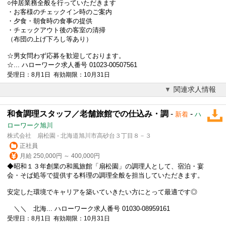
○仲居業務全般を行っていただきます
・お客様のチェックイン時のご案内
・夕食・朝食時の食事の提供
・チェックアウト後の客室の清掃
（布団の上げ下ろし等あり）
☆男女問わず応募を歓迎しております。
☆... ハローワーク求人番号 01023-00507561
受理日：8月1日 有効期限：10月31日
関連求人情報
和食調理スタッフ／老舗旅館での仕込み・調
-
-
新着
ハ
ローワーク旭川
株式会社 扇松園 - 北海道旭川市高砂台３丁目８－３
正社員
月給 250,000円 ～ 400,000円
◆昭和１３年創業の和風
旅館
「扇松園」の調理人として、宿泊・宴
会・そば処等で提供する料理の調理全般を担当していただきます。
安定した環境でキャリアを築いていきたい方にとって最適です◎
＼＼ 北海... ハローワーク求人番号 01030-08959161
受理日：8月1日 有効期限：10月31日