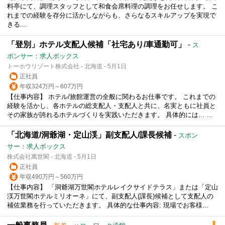
料亭にて、調理スタッフとして和食会席料理の調理をお任せします。 こ
れまでの経験を存分に活かしながらも、さらなるスキルアップを実現で
きる...
「登別」ホテル支配人候補「社宅あり/車通勤可」
-
ス
ポンサー：求人ボックス
トーホウリゾート株式会社 - 北海道 - 5月1日
正社員
年収324万円～607万円
【仕事内容】 ホテル/旅館運営の全般に関わるお仕事です。 これまでの
経験を活かし、各ホテルの総支配人・支配人と共に、名実ともに社員と
その家族が誇れるホテルづくりを実践いただきます。 具体的には… ...
「北海道/洞爺湖・定山渓」副支配人/課長候補
-
スポン
サー：求人ボックス
株式会社萬世閣 - 北海道 - 5月1日
正社員
年収490万円～560万円
【仕事内容】 「洞爺湖万世閣ホテルレイクサイドテラス」または「定山
渓万世閣ホテルミリオーネ」にて、副支配人(課長)候補として支配人の
補佐業務を行っていただきます。 具体的な仕事内容: 現場でお客様...