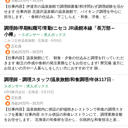
月給25万円～35万円
【仕事内容】伊達市の温泉旅館で調理師募集!和洋問わず調理経験を活か
せます 仕事内容 北湯沢温泉郷の温泉旅館で、バイキング調理を中心に
担当します。 ・食材の仕込み、下ごしらえ ・和食、洋食、ビ...
調理師/早期転職可/常勤/ニセコ JR函館本線「長万部～
小樽」
-
スポンサー：求人ボックス
ニセコ五色温泉旅館 - 北海道 - 8月6日
正社員
月給25万円～30万円
【仕事内容】温泉旅館にて、 朝食・夕食の仕込みと調理を行っていただ
きます 献立の作成や食材の発注業務などもお任せします! 寮完備 遠方に
お住まいの方や一人暮らしをしたい方におすすめです 賄...
調理師・調理スタッフ/温泉旅館/和食調理/年休117日
-
スポンサー：求人ボックス
UDS株式会社 - 北海道 - 5月15日
正社員
月給24万円～35万円
【仕事内容】温泉旅館内に併設の炉端焼きレストランで和食の調理スタ
ッフを募集! 仕事内容 ホテル併設の和食レストランにて、調理業務全般
をお任せします。 北海道の旬食材を活かし、伝統的な和食技法と炭...