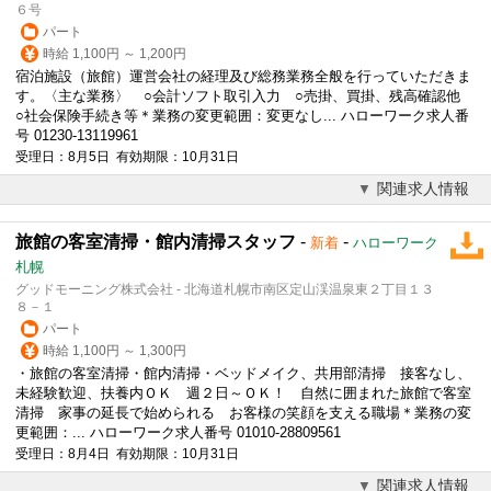
６号
パート
時給 1,100円 ～ 1,200円
宿泊施設（
旅館
）運営会社の経理及び総務業務全般を行っていただきま
す。〈主な業務〉 ○会計ソフト取引入力 ○売掛、買掛、残高確認他
○社会保険手続き等＊業務の変更範囲：変更なし... ハローワーク求人番
号 01230-13119961
受理日：8月5日 有効期限：10月31日
関連求人情報
旅館の客室清掃・館内清掃スタッフ
-
-
新着
ハローワーク
札幌
グッドモーニング株式会社 - 北海道札幌市南区定山渓温泉東２丁目１３
８－１
パート
時給 1,100円 ～ 1,300円
・
旅館
の客室清掃・館内清掃・ベッドメイク、共用部清掃 接客なし、
未経験歓迎、扶養内ＯＫ 週２日～ＯＫ！ 自然に囲まれた
旅館
で客室
清掃 家事の延長で始められる お客様の笑顔を支える職場＊業務の変
更範囲：... ハローワーク求人番号 01010-28809561
受理日：8月4日 有効期限：10月31日
関連求人情報