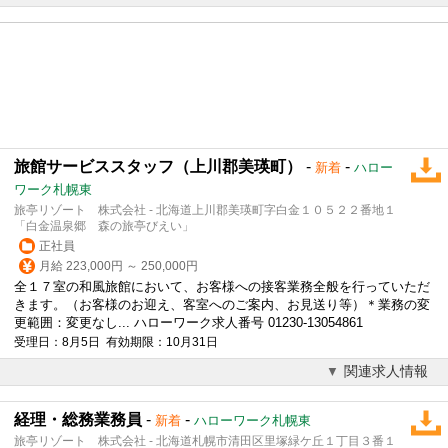
旅館サービススタッフ（上川郡美瑛町）
-
-
新着
ハロー
ワーク札幌東
旅亭リゾート 株式会社 - 北海道上川郡美瑛町字白金１０５２２番地１
「白金温泉郷 森の旅亭びえい」
正社員
月給 223,000円 ～ 250,000円
全１７室の和風
旅館
において、お客様への接客業務全般を行っていただ
きます。（お客様のお迎え、客室へのご案内、お見送り等）＊業務の変
更範囲：変更なし... ハローワーク求人番号 01230-13054861
受理日：8月5日 有効期限：10月31日
関連求人情報
経理・総務業務員
-
-
新着
ハローワーク札幌東
旅亭リゾート 株式会社 - 北海道札幌市清田区里塚緑ケ丘１丁目３番１