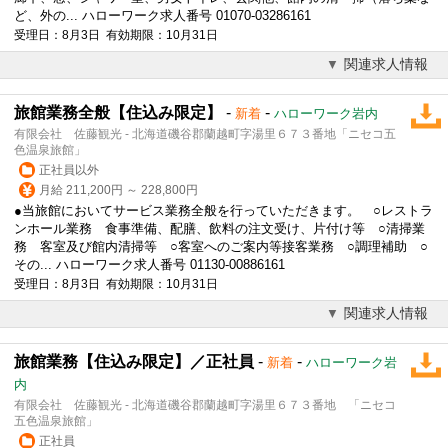
ど、外の... ハローワーク求人番号 01070-03286161
受理日：8月3日 有効期限：10月31日
関連求人情報
旅館業務全般【住込み限定】
-
-
新着
ハローワーク岩内
有限会社 佐藤観光 - 北海道磯谷郡蘭越町字湯里６７３番地「ニセコ五
色温泉旅館」
正社員以外
月給 211,200円 ～ 228,800円
●当
旅館
においてサービス業務全般を行っていただきます。 ○レストラ
ンホール業務 食事準備、配膳、飲料の注文受け、片付け等 ○清掃業
務 客室及び館内清掃等 ○客室へのご案内等接客業務 ○調理補助 ○
その... ハローワーク求人番号 01130-00886161
受理日：8月3日 有効期限：10月31日
関連求人情報
旅館業務【住込み限定】／正社員
-
-
新着
ハローワーク岩
内
有限会社 佐藤観光 - 北海道磯谷郡蘭越町字湯里６７３番地 「ニセコ
五色温泉旅館」
正社員