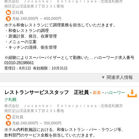
株式会社 Ｊｏｚａｎｋｅｉ Ｅｎｔｅｒｐｒｉｓｅｓ - 北海道札幌市
南区定山渓温泉東３丁目２３１番地
正社員
月給 240,000円 ～ 400,000円
ホテル和食レストランにて調理業務を担当していただきます。
・和食レストランの調理
・原価計算、発注、在庫管理
・メニューの立案
・キッチンの清掃、衛生管理
※経験によりスーパーバイザーとして勤務いた... ハローワーク求人番号
01010-28198661
受理日：8月1日 有効期限：10月31日
関連求人情報
レストランサービススタッフ 正社員
-
-
新着
ハローワー
ク札幌
株式会社 Ｊｏｚａｎｋｅｉ Ｅｎｔｅｒｐｒｉｓｅｓ - 北海道札幌市
南区定山渓温泉東３丁目２３１番地
正社員
月給 240,000円 ～ 350,000円
ホテル内料飲施設における、和食レストラン・バー・ラウンジ等、
飲料部門のサービス全般を担当していただきます。