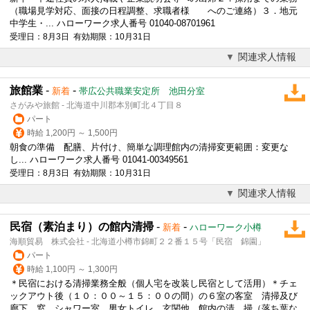
（職場見学対応、面接の日程調整、求職者様 へのご連絡）３．地元
中学生・... ハローワーク求人番号 01040-08701961
受理日：8月3日 有効期限：10月31日
関連求人情報
旅館業
-
-
新着
帯広公共職業安定所 池田分室
さがみや旅館 - 北海道中川郡本別町北４丁目８
パート
時給 1,200円 ～ 1,500円
朝食の準備 配膳、片付け、簡単な調理館内の清掃変更範囲：変更な
し... ハローワーク求人番号 01041-00349561
受理日：8月3日 有効期限：10月31日
関連求人情報
民宿（素泊まり）の館内清掃
-
-
新着
ハローワーク小樽
海順貿易 株式会社 - 北海道小樽市錦町２２番１５号「民宿 錦園」
パート
時給 1,100円 ～ 1,300円
＊民宿における清掃業務全般（個人宅を改装し民宿として活用）＊チェ
ックアウト後（１０：００～１５：００の間）の６室の客室 清掃及び
廊下、窓、シャワー室、男女トイレ、玄関他、館内の清 掃（落ち葉な