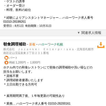
・ゲストの誘導
・オーダー受け
・料理、飲料の給仕
＊経験によりアシスタントマネージャー... ハローワーク求人番号
01010-28199261
受理日：8月1日 有効期限：10月31日
関連求人情報
朝食調理補助
-
-
新着
ハローワーク札幌
株式会社 Ｊｏｚａｎｋｅｉ Ｅｎｔｅｒｐｒｉｓｅｓ - 北海道札幌市
南区定山渓温泉東３丁目２３１番地
パート
時給 1,200円 ～ 1,600円
ホテル内での和食レストランにて朝食の調理補助や洗い場などの
担当をお願いします。
＊資格不要
＊調理経験者優遇いたします
＊土日出勤できる方尚可
＊雇用期間満了後、１年毎更新の可能性あり
＊業務... ハローワーク求人番号 01010-28200161