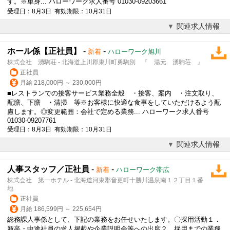
す。※単身... ハローワーク求人番号 01030-09203661
受理日：8月3日 有効期限：10月31日
関連求人情報
ホール係【正社員】
-
-
新着
ハローワーク旭川
株式会社 湧駒荘 - 北海道上川郡東川町勇駒別 『 湯元 湧駒荘 』
正社員
月給 218,000円 ～ 230,000円
■レストランでの接客サービス業務全般 ・接客、案内 ・注文取り、
配膳、下膳 ・清掃 等※お客様に快適な食事をしていただけるよう配
慮します。◎変更範囲：会社で定める業務... ハローワーク求人番号
01030-09207761
受理日：8月3日 有効期限：10月31日
関連求人情報
人事スタッフ／正社員
-
-
新着
ハローワーク帯広
株式会社 第一ホテル - 北海道河東郡音更町十勝川温泉南１２丁目１番
地
正社員
月給 186,599円 ～ 225,654円
総務課人事係として、下記の業務をお任せいたします。〇採用活動１．
新卒・中途社員の求人掲載や企業説明会等への出席２．採用までの業務