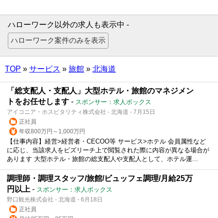
ハローワーク以外の求人も表示中 -
TOP
»
サービス
»
旅館
»
北海道
「総支配人・支配人」大型ホテル・旅館のマネジメン
トをお任せします
-
スポンサー：求人ボックス
アイコニア・ホスピタリティ株式会社 - 北海道 - 7月15日
正社員
年収800万円～1,000万円
【仕事内容】経営>経営者・CECOO等 サービス>ホテル 会員属性など
に応じ、当該求人をビズリーチ上で閲覧された際に内容が異なる場合が
あります 大型ホテル・旅館の総支配人や支配人として、ホテル運...
調理師・調理スタッフ/旅館/ビュッフェ調理/月給25万
円以上
-
スポンサー：求人ボックス
野口観光株式会社 - 北海道 - 6月18日
正社員