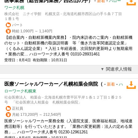
医事業務（総合案内業務／西区山の手）
-
-
新着
ハロー
ワーク札幌
株式会社 ニチイ学館 札幌支店 - 北海道札幌市西区山の手５条７丁目
１番１号
パート
時給 1,090円 ～ 1,140円
【総合案内・自動精算機案内業務】・院内来訪者のご案内・自動精算機
のセット・自動精算機の取扱説明書 等「働き方改革関連認定企業」
（くるみん認定企業）＊入社１年経過後、次回契約更新時より無期雇用
＊業務の変... ハローワーク求人番号 01010-28931461
受理日：8月4日 有効期限：10月31日
関連求人情報
医療ソーシャルワーカー／札幌柏葉会病院（
-
-
新着
ハ
ローワーク札幌東
社会医療法人 柏葉会 - 北海道札幌市豊平区平岸１条１２丁目１番２５
号 「社会医療法人柏葉会 札幌柏葉会病院」
正社員
月給 173,200円 ～ 212,540円
医療ソーシャルワーカー業務全般（入退院支援、医療福祉相談、地域連
携活動等）を行っていただきます。「業務の変更範囲：法人の定める業
務」... ハローワーク求人番号 01230-12961261
受理日：8月4日 有効期限：10月31日