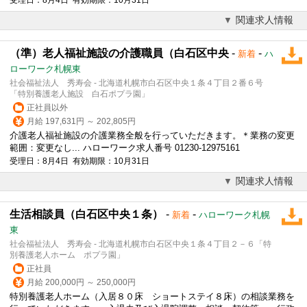
関連求人情報
（準）老人福祉施設の介護職員（白石区中央
-
-
新着
ハ
ローワーク札幌東
社会福祉法人 秀寿会 - 北海道札幌市白石区中央１条４丁目２番６号
「特別養護老人施設 白石ポプラ園」
正社員以外
月給 197,631円 ～ 202,805円
介護
老人福祉施設の
介護
業務全般を行っていただきます。＊業務の変更
範囲：変更なし... ハローワーク求人番号 01230-12975161
受理日：8月4日 有効期限：10月31日
関連求人情報
生活相談員（白石区中央１条）
-
-
新着
ハローワーク札幌
東
社会福祉法人 秀寿会 - 北海道札幌市白石区中央１条４丁目２－６「特
別養護老人ホーム ポプラ園」
正社員
月給 200,000円 ～ 250,000円
特別養護老人ホーム（入居８０床 ショートステイ８床）の相談業務を