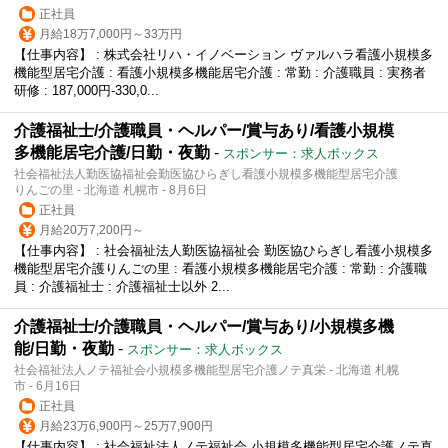
正社員
月給18万7,000円～33万円
【仕事内容】 : 株式会社リハ・イノベーション ヴァルハラ看護小規模多
機能型居宅介護 : 看護小規模多機能居宅介護 : 常勤 : 介護職員 : 実務者
研修 : 187,000円-330,0...
介護福祉士/介護職員・ヘルパー/賞与あり/看護小規模
多機能居宅介護/日勤・夜勤
-
スポンサー：求人ボックス
社会福祉法人勤医協福祉会勤医協ひらぎし看護小規模多機能型居宅介護
りんごの里 - 北海道 札幌市 - 8月6日
正社員
月給20万7,200円～
【仕事内容】 : 社会福祉法人勤医協福祉会 勤医協ひらぎし看護小規模多
機能型居宅介護りんごの里 : 看護小規模多機能居宅介護 : 常勤 : 介護職
員 : 介護福祉士 : 介護福祉士以外 2...
介護福祉士/介護職員・ヘルパー/賞与あり/小規模多機
能/日勤・夜勤
-
スポンサー：求人ボックス
社会福祉法人ノテ福祉会小規模多機能型居宅介護ノテ真栄 - 北海道 札幌
市 - 6月16日
正社員
月給23万6,900円～25万7,900円
【仕事内容】 : 社会福祉法人ノテ福祉会 小規模多機能型居宅介護ノテ真