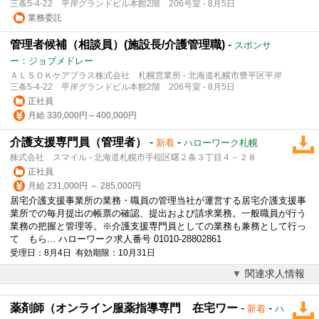
三条5-4-22 平岸グランドビル本館2階 206号室 - 8月5日
業務委託
管理者候補（相談員）(施設長/介護管理職)
-
スポンサ
ー：ジョブメドレー
ＡＬＳＯＫケアプラス株式会社 札幌営業所 - 北海道札幌市豊平区平岸
三条5-4-22 平岸グランドビル本館2階 206号室 - 8月5日
正社員
月給 330,000円～400,000円
介護支援専門員（管理者）
-
-
新着
ハローワーク札幌
株式会社 スマイル - 北海道札幌市手稲区曙２条３丁目４－２８
正社員
月給 231,000円 ～ 285,000円
居宅
介護
支援事業所の業務・職員の管理当社が運営する居宅
介護
支援事
業所での毎月提出の帳票の確認、提出および請求業務。一般職員が行う
業務の把握と管理等。※
介護
支援専門員としての業務も兼務として行っ
て もら... ハローワーク求人番号 01010-28802861
受理日：8月4日 有効期限：10月31日
関連求人情報
薬剤師（オンライン服薬指導専門 在宅ワー
-
-
新着
ハ