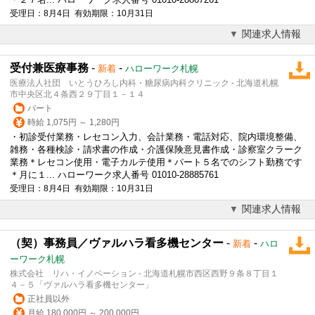
受理日：8月4日 有効期限：10月31日
関連求人情報
受付兼医療事務
-
-
新着
ハローワーク札幌
医療法人社団 いとうひろし内科・糖尿病内科クリニック - 北海道札幌
市中央区北４条西２９丁目１－１４
パート
時給 1,075円 ～ 1,280円
・初診受付業務・レセコン入力、会計業務・電話対応、院内環境整備、
雑務・各種検診・請求書の作成・
介護
保険意見書作成・診察室クラーク
業務＊レセコン使用・電子カルテ使用＊パート５名でのシフト勤務です
＊月に１... ハローワーク求人番号 01010-28885761
受理日：8月4日 有効期限：10月31日
関連求人情報
（契）事務員／ヴァルハラ看多機センター
-
-
新着
ハロ
ーワーク札幌
株式会社 リハ・イノベーション - 北海道札幌市西区西野９条８丁目１
４－５「ヴァルハラ看多機センター」
正社員以外
月給 180,000円 ～ 200,000円