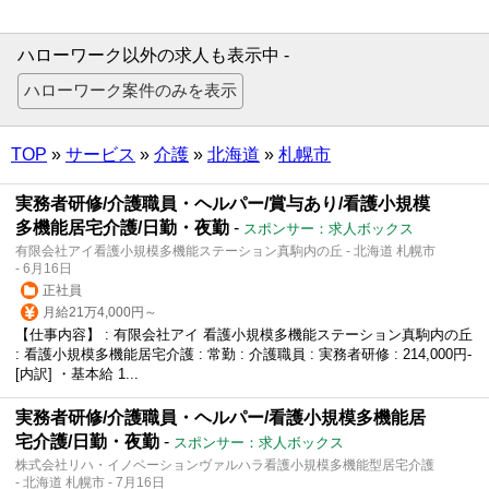
ハローワーク以外の求人も表示中 -
TOP
»
サービス
»
介護
»
北海道
»
札幌市
実務者研修/介護職員・ヘルパー/賞与あり/看護小規模
多機能居宅介護/日勤・夜勤
-
スポンサー：求人ボックス
有限会社アイ看護小規模多機能ステーション真駒内の丘 - 北海道 札幌市
- 6月16日
正社員
月給21万4,000円～
【仕事内容】 : 有限会社アイ 看護小規模多機能ステーション真駒内の丘
: 看護小規模多機能居宅介護 : 常勤 : 介護職員 : 実務者研修 : 214,000円-
[内訳] ・基本給 1...
実務者研修/介護職員・ヘルパー/看護小規模多機能居
宅介護/日勤・夜勤
-
スポンサー：求人ボックス
株式会社リハ・イノベーションヴァルハラ看護小規模多機能型居宅介護
- 北海道 札幌市 - 7月16日