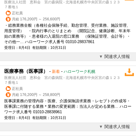
医療法人社団 恵和会 宮の森病院 - 北海道札幌市中央区宮の森１２３
７番地１
正社員
月給 176,200円 ～ 256,600円
・総務業務全般（各種社会保険手続、勤怠管理、受付業務、施設管理、
用度管理） ・院内行事のとりまとめ （開院記念、健康診断、年末年
始の業務等）・患者様の入退院の窓口業務 （保険証管理、会計等）・
その他一... ハローワーク求人番号 01010-28837861
受理日：8月4日 有効期限：10月31日
関連求人情報
医療事務（医事課）
-
-
新着
ハローワーク札幌
医療法人社団 恵和会 宮の森病院 - 北海道札幌市中央区宮の森１２３
７番地１
正社員
月給 176,200円 ～ 258,800円
医事課業務の管理内容・医療、
介護
保険請求業務・レセプトの作成等・
医事課に付随する業務＊業務の変更範囲：当法人が定める業務... ハロー
ワーク求人番号 01010-28838961
受理日：8月4日 有効期限：10月31日
関連求人情報