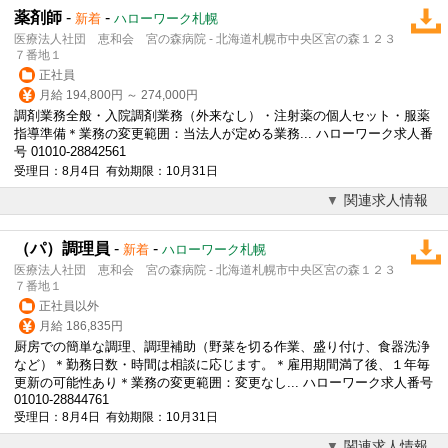
薬剤師
-
-
新着
ハローワーク札幌
医療法人社団 恵和会 宮の森病院 - 北海道札幌市中央区宮の森１２３
７番地１
正社員
月給 194,800円 ～ 274,000円
調剤業務全般・入院調剤業務（外来なし）・注射薬の個人セット・服薬
指導準備＊業務の変更範囲：当法人が定める業務... ハローワーク求人番
号 01010-28842561
受理日：8月4日 有効期限：10月31日
関連求人情報
（パ）調理員
-
-
新着
ハローワーク札幌
医療法人社団 恵和会 宮の森病院 - 北海道札幌市中央区宮の森１２３
７番地１
正社員以外
月給 186,835円
厨房での簡単な調理、調理補助（野菜を切る作業、盛り付け、食器洗浄
など）＊勤務日数・時間は相談に応じます。＊雇用期間満了後、１年毎
更新の可能性あり＊業務の変更範囲：変更なし... ハローワーク求人番号
01010-28844761
受理日：8月4日 有効期限：10月31日
関連求人情報