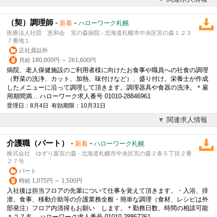
（契）調理師
-
-
新着
ハローワーク札幌
医療法人社団 恵和会 宮の森病院 - 北海道札幌市中央区宮の森１２３
７番地１
正社員以外
月給 180,000円 ～ 261,600円
病院、老人保健施設のご利用者様に向けたお食事や職員への社食の調理
（野菜の洗浄、カット、加熱、味付けなど）、盛り付け。栄養士が作成
したメニューに沿って調理して頂きます。調理器具や食器の洗浄。＊雇
用期間満... ハローワーク求人番号 01010-28846961
受理日：8月4日 有効期限：10月31日
関連求人情報
介護職（パート）
-
-
新着
ハローワーク札幌
株式会社 ゆずり葉宮の森 - 北海道札幌市中央区宮の森２条５丁目２番
２７号
パート
時給 1,075円 ～ 1,500円
入社後は担当フロアの先輩について仕事を覚えて頂きます。・入浴、排
泄、食事、移動介助等の
介護
業務全般・簡単な調理（食材、レシピは外
部発注）フロア内清掃もお願い します。＊勤務日数、時間の相談可能
＊２７名... ハローワーク求人番号 01010-28867261