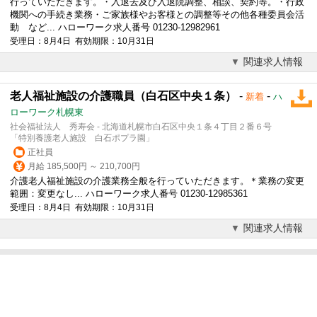
行っていただきます。・入退去及び入退院調整、相談、契約等。・行政
機関への手続き業務・ご家族様やお客様との調整等その他各種委員会活
動 など... ハローワーク求人番号 01230-12982961
受理日：8月4日 有効期限：10月31日
関連求人情報
老人福祉施設の介護職員（白石区中央１条）
-
-
新着
ハ
ローワーク札幌東
社会福祉法人 秀寿会 - 北海道札幌市白石区中央１条４丁目２番６号
「特別養護老人施設 白石ポプラ園」
正社員
月給 185,500円 ～ 210,700円
介護
老人福祉施設の
介護
業務全般を行っていただきます。＊業務の変更
範囲：変更なし... ハローワーク求人番号 01230-12985361
受理日：8月4日 有効期限：10月31日
関連求人情報