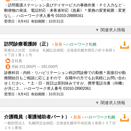
・訪問看護ステーション及びデイサービスの事務作業・ＰＣ入力など・
郵便物の発送、電話対応・来客者対応《急募》＊業務の変更範囲：変更
なし... ハローワーク求人番号 01010-28888161
受理日：8月4日 有効期限：10月31日
関連求人情報
訪問診療看護師（正）
-
-
新着
ハローワーク札幌
医療法人社団 北裕会 札幌記念病院 - 北海道札幌市西区八軒９条西１
０丁目１番１１号
正社員
月給 231,000円 ～ 282,000円
診療科目：内科・リハビリテーション科訪問診療での勤務＊面接日や勤
務開始日もご相談に応じますので 在職中の方でもお気軽にお問い合わ
せください。＊土・日・祝日は原則休みですが、携帯電話当番（待機）
が月に２... ハローワーク求人番号 01010-28902061
受理日：8月4日 有効期限：10月31日
関連求人情報
介護職員（看護補助者パート）
-
-
新着
ハローワーク札幌
一般財団法人 札幌同交会病院 - 北海道札幌市中央区南２条西１９丁目
２９１番地