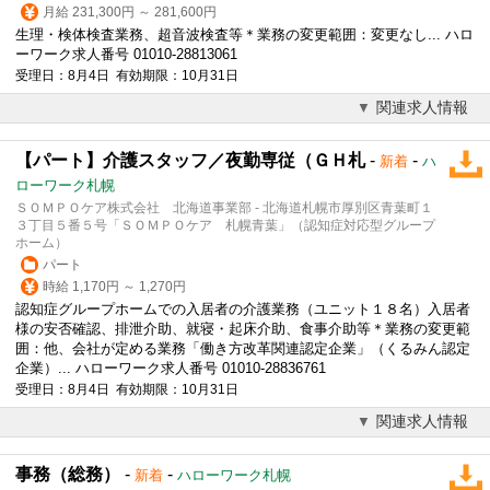
月給 231,300円 ～ 281,600円
生理・検体検査業務、超音波検査等＊業務の変更範囲：変更なし... ハロ
ーワーク求人番号 01010-28813061
受理日：8月4日 有効期限：10月31日
関連求人情報
【パート】介護スタッフ／夜勤専従（ＧＨ札
-
-
新着
ハ
ローワーク札幌
ＳＯＭＰＯケア株式会社 北海道事業部 - 北海道札幌市厚別区青葉町１
３丁目５番５号「ＳＯＭＰＯケア 札幌青葉」（認知症対応型グループ
ホーム）
パート
時給 1,170円 ～ 1,270円
認知症グループホームでの入居者の
介護
業務（ユニット１８名）入居者
様の安否確認、排泄介助、就寝・起床介助、食事介助等＊業務の変更範
囲：他、会社が定める業務「働き方改革関連認定企業」（くるみん認定
企業）... ハローワーク求人番号 01010-28836761
受理日：8月4日 有効期限：10月31日
関連求人情報
事務（総務）
-
-
新着
ハローワーク札幌