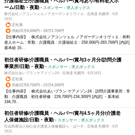
介護福祉士/介護職員・ヘルパー/賞与あり/有料老人ホ
ーム/日勤・夜勤
-
スポンサー：求人ボックス
株式会社ノアコンツェルノアガーデンオリヴィエ - 北海道 札幌市 - 6月
16日
正社員
月給25万8,006円～28万3,769円
【仕事内容】 : 株式会社ノアコンツェル ノアガーデンオリヴィエ : 有料
老人ホーム : 常勤 : 介護職員 : 介護福祉士 : 258,006円-283,769円 [内訳]
基本給 15...
初任者研修/介護職員・ヘルパー/賞与3ヶ月分/訪問介護
事業所/日勤・夜勤
-
スポンサー：求人ボックス
株式会社あいプランケアメゾン24 - 北海道 札幌市 - 6月16日
正社員
月給22万9,700円～23万4,300円
【仕事内容】 : 株式会社あいプラン ケアメゾン24 : 訪問介護事業所 : 常
勤 : 介護職員 : 初任者研修 : 229,700円-234,300円 [内訳] ・基本給
194,70...
初任者研修/介護職員・ヘルパー/賞与4.5ヶ月分/介護老
人保健施設/日勤・夜勤
-
スポンサー：求人ボックス
社会医療法人禎心会介護老人保健施設ら・ぱーす - 北海道 札幌市 - 6月
16日