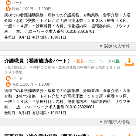
パート
時給 1,100円 ～ 1,200円
病棟での看護補助業務・病棟での
介護
業務、介助業務・食事介助・入浴
介助・おむつ交換・トイレ介助＊許可病床数：１６２床（療養４８床、
一般１１４床）＊診療科目：内科、消化器内科、循環器内科、リウマチ
科、 放... ハローワーク求人番号 01010-28916761
受理日：8月4日 有効期限：10月31日
関連求人情報
介護職員（看護補助者パート）
-
-
新着
ハローワーク札幌
一般財団法人 札幌同交会病院 - 北海道札幌市中央区南２条西１９丁目
２９１番地
パート
時給 1,100円 ～ 1,200円
病棟での看護補助業務・病棟での
介護
業務、介助業務・食事介助・入浴
介助・おむつ交換・トイレ介助＊許可病床数：１６２床（療養４８床、
一般１１４床）＊診療科目：内科、消化器内科、循環器内科、リウマチ
科、 放... ハローワーク求人番号 01010-28920661
受理日：8月4日 有効期限：10月31日
関連求人情報