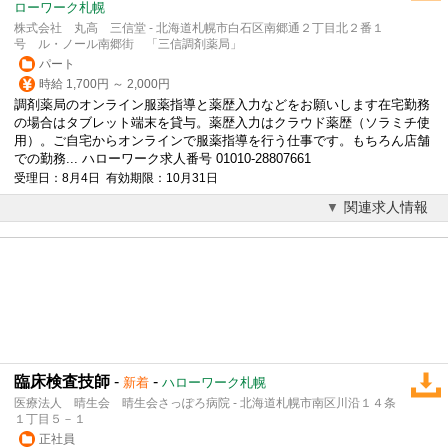
ローワーク札幌
株式会社 丸高 三信堂 - 北海道札幌市白石区南郷通２丁目北２番１
号 ル・ノール南郷街 「三信調剤薬局」
パート
時給 1,700円 ～ 2,000円
調剤薬局のオンライン服薬指導と薬歴入力などをお願いします在宅勤務
の場合はタブレット端末を貸与。薬歴入力はクラウド薬歴（ソラミチ使
用）。ご自宅からオンラインで服薬指導を行う仕事です。もちろん店舗
での勤務... ハローワーク求人番号 01010-28807661
受理日：8月4日 有効期限：10月31日
関連求人情報
臨床検査技師
-
-
新着
ハローワーク札幌
医療法人 晴生会 晴生会さっぽろ病院 - 北海道札幌市南区川沿１４条
１丁目５－１
正社員