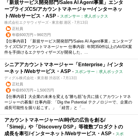
「新規サービス開発部門/Sales AI Agent事業」エンタ
ープライズCS/アカウントマネージャー/インターネッ
ト/Webサービス・ASP
-
スポンサー：求人ボックス
株式会社エクサウィザーズ - 東京都 港区 - 7月13日
正社員
年収600万円～960万円
【仕事内容】「新規サービス開発部門/Sales AI Agent事業」エンタープ
ライズCS/アカウントマネージャー 仕事内容: 年間350件以上のAI/DX案
件を手掛けるエクサウィザーズが開発した、...
シニアアカウントマネージャー「Enterprise」/インタ
ーネット/Webサービス・ASP
-
スポンサー：求人ボックス
ディグル株式会社 - 東京都 渋谷区 - 7月13日
正社員
年収850万円～1,500万円
【仕事内容】大企業の未来を変える“勝ち筋”を共に描くアカウントマネ
ージャーの募集! 仕事内容: 「Dig the Potential テクノロジーで、企業の
成長可能性を掘り起こす。」 「経営」と「...
アカウントマネージャー/AI時代の広告を創る/
「Simeji」や「Discovery DSP」等複数プロダクトの
成長を牽引/インターネット/Webサービス・ASP
-
スポ