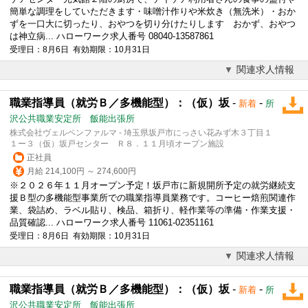
簡単な調理をしていただきます・味噌汁作りや米炊き（無洗米）・おか
ずを一口大に切ったり、おやつを切り分けたりします おかず、おやつ
は神立病... ハローワーク求人番号 08040-13587861
受理日：8月6日 有効期限：10月31日
関連求人情報
職業指導員（就労Ｂ／多機能型）：（仮）坂
-
-
新着
所
沢公共職業安定所 飯能出張所
株式会社ヴェルペンファルマ - 埼玉県坂戸市にっさい花みず木３丁目１
１ー３（仮）坂戸センター Ｒ８．１１月頃オープン施設
正社員
月給 214,100円 ～ 274,600円
※２０２６年１１月オープン予定！坂戸市に新規開所予定の就労継続支
援Ｂ型の多機能型事業所での職業指導員業務です。
コーヒー
焙煎関連作
業、袋詰め、ラベル貼り、検品、箱折り、軽作業等の準備・作業支援・
品質確認... ハローワーク求人番号 11061-02351161
受理日：8月6日 有効期限：10月31日
関連求人情報
職業指導員（就労Ｂ／多機能型）：（仮）坂
-
-
新着
所
沢公共職業安定所 飯能出張所