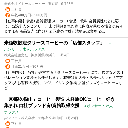
株式会社ドトールコーヒー - 東京都 - 6月23日
正社員
年収400万円～500万円
【仕事内容】食品>品質管理 メーカー>食品・飲料 会員属性などに応
じ、当該求人をビズリーチ上で閲覧された際に内容が異なる場合があり
ます 1)新商品販売に向けた表示案の作成と法的確認業務 2)...
未経験歓迎タリーズコーヒーの「店舗スタッフ」
-
ス
ポンサー：求人ボックス
株式会社啓文社 - 神奈川県 横浜市 - 8月4日
正社員
月給21万円～30万円
【仕事内容】 当社が運営する「タリーズコーヒー」にて、接客などのオ
ペレーション業務をお任せします。将来は副店長・店長へのキャリアア
ップも! お客様の接客、レジ、ドリンク作成 店舗グッズやコーヒー豆な
ど...
「京都/久御山」コーヒー製造 未経験OK/コーヒー好き
集まれ 自社ブランド有/資格取得支援
-
スポンサー：求人
ボックス
共栄フーズ株式会社 - 京都府 久御山町 - 7月28日
正社員