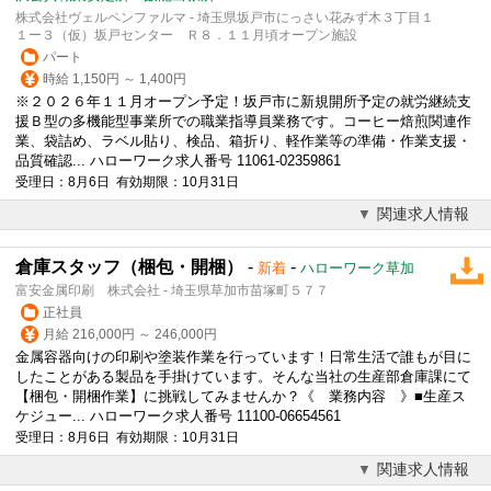
株式会社ヴェルペンファルマ - 埼玉県坂戸市にっさい花みず木３丁目１
１ー３（仮）坂戸センター Ｒ８．１１月頃オープン施設
パート
時給 1,150円 ～ 1,400円
※２０２６年１１月オープン予定！坂戸市に新規開所予定の就労継続支
援Ｂ型の多機能型事業所での職業指導員業務です。
コーヒー
焙煎関連作
業、袋詰め、ラベル貼り、検品、箱折り、軽作業等の準備・作業支援・
品質確認... ハローワーク求人番号 11061-02359861
受理日：8月6日 有効期限：10月31日
関連求人情報
倉庫スタッフ（梱包・開梱）
-
-
新着
ハローワーク草加
富安金属印刷 株式会社 - 埼玉県草加市苗塚町５７７
正社員
月給 216,000円 ～ 246,000円
金属容器向けの印刷や塗装作業を行っています！日常生活で誰もが目に
したことがある製品を手掛けています。そんな当社の生産部倉庫課にて
【梱包・開梱作業】に挑戦してみませんか？《 業務内容 》■生産ス
ケジュー... ハローワーク求人番号 11100-06654561
受理日：8月6日 有効期限：10月31日
関連求人情報