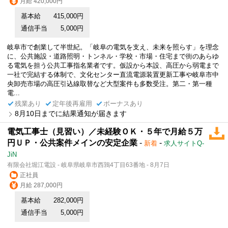
月給 420,000円
基本給
415,000円
通信手当
5,000円
岐阜市で創業して半世紀。「岐阜の電気を支え、未来を照らす」を理念
に、公共施設・道路照明・トンネル・学校・市場・住宅まで街のあらゆ
る電気を担う公共工事指名業者です。仮設から本設、高圧から弱電まで
一社で完結する体制で、文化センター直流電源装置更新工事や岐阜市中
央卸売市場の高圧引込線取替など大型案件も多数受注。第二・第一種
電...
残業あり
定年後再雇用
ボーナスあり
8月10日までに結果通知が届きます
電気工事士（見習い）／未経験ＯＫ・５年で月給５万
円ＵＰ・公共案件メインの安定企業
-
-
新着
求人サイトQ-
JiN
有限会社堀江電設 - 岐阜県岐阜市西鶉4丁目63番地 - 8月7日
正社員
月給 287,000円
基本給
282,000円
通信手当
5,000円