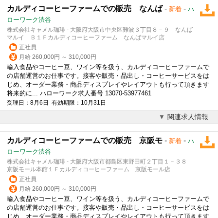
カルディコーヒーファームでの販売 なんば
-
-
新着
ハ
ローワーク渋谷
株式会社キャメル珈琲 - 大阪府大阪市中央区難波３丁目８－９ なんば
マルイ Ｂ１Ｆカルディコーヒーファーム なんばマルイ店
正社員
月給 260,000円 ～ 310,000円
輸入食品や
コーヒー
豆、ワイン等を扱う、カルディ
コーヒー
ファームで
の店舗運営のお仕事です。接客や販売・品出し・
コーヒー
サービスをは
じめ、オーダー業務・商品ディスプレイやレイアウトも行って頂きます
将来的に... ハローワーク求人番号 13070-53977461
受理日：8月6日 有効期限：10月31日
関連求人情報
カルディコーヒーファームでの販売 京阪モ
-
-
新着
ハ
ローワーク渋谷
株式会社キャメル珈琲 - 大阪府大阪市都島区東野田町２丁目１－３８
京阪モール本館１Ｆカルディコーヒーファーム 京阪モール店
正社員
月給 260,000円 ～ 310,000円
輸入食品や
コーヒー
豆、ワイン等を扱う、カルディ
コーヒー
ファームで
の店舗運営のお仕事です。接客や販売・品出し・
コーヒー
サービスをは
じめ、オーダー業務・商品ディスプレイやレイアウトも行って頂きます