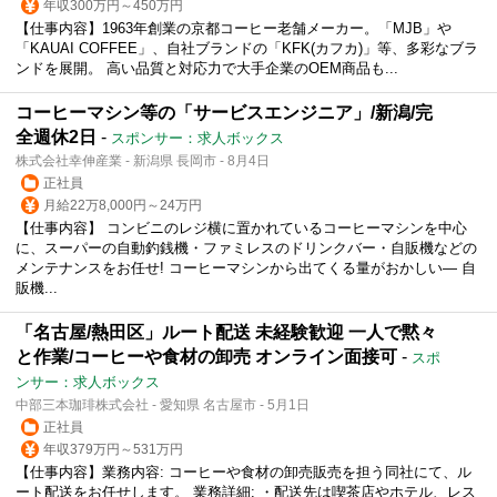
年収300万円～450万円
【仕事内容】1963年創業の京都コーヒー老舗メーカー。「MJB」や
「KAUAI COFFEE」、自社ブランドの「KFK(カフカ)」等、多彩なブラ
ンドを展開。 高い品質と対応力で大手企業のOEM商品も...
コーヒーマシン等の「サービスエンジニア」/新潟/完
全週休2日
-
スポンサー：求人ボックス
株式会社幸伸産業 - 新潟県 長岡市 - 8月4日
正社員
月給22万8,000円～24万円
【仕事内容】 コンビニのレジ横に置かれているコーヒーマシンを中心
に、スーパーの自動釣銭機・ファミレスのドリンクバー・自販機などの
メンテナンスをお任せ! コーヒーマシンから出てくる量がおかしい― 自
販機...
「名古屋/熱田区」ルート配送 未経験歓迎 一人で黙々
と作業/コーヒーや食材の卸売 オンライン面接可
-
スポ
ンサー：求人ボックス
中部三本珈琲株式会社 - 愛知県 名古屋市 - 5月1日
正社員
年収379万円～531万円
【仕事内容】業務内容: コーヒーや食材の卸売販売を担う同社にて、ル
ート配送をお任せします。 業務詳細: ・配送先は喫茶店やホテル、レス