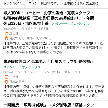
トランやアミューズメント施設等です。 ・基本的には取引先企業に...
即入寮OK・コーヒー・お茶の製造・充填スタッフ・
転職初挑戦歓迎「正社員/日勤のみ/昇給あり」・年間
休日125日・港区麻布十番
-
スポンサー：求人ボックス
Yts株式会社 - 東京都 港区 - 8月7日
正社員
月給26万7,500円～39万1,800円
【仕事内容】正社員雇用で安定した長期勤務ができます 未経験OK・経
験不問の人柄採用の職場です! ・ ・ 安定して長期勤務できるPOINT 土
日祝休み&残業ほぼなしで無理なく働ける ...
未経験歓迎コメダ珈琲店「 店舗スタッフ/店長候補/」
-
スポンサー：求人ボックス
株式会社ランチタイムバケーション - 愛知県 一宮市 - 8月7日
正社員
月給24万円～
【仕事内容】 店舗での接客や調理など店舗運営をお任せします。完全週
休2日制+残業少なめで待遇面もバッチリの環境です! ホール業務 お客様
のご案内 注文取り ドリンク・料理等の提供 調理業務 ドリンク作...
一回面接 「広島/未経験」コメダ珈琲店「店舗スタッ