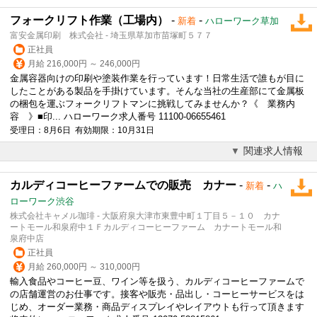
フォークリフト作業（工場内）
-
-
新着
ハローワーク草加
富安金属印刷 株式会社 - 埼玉県草加市苗塚町５７７
正社員
月給 216,000円 ～ 246,000円
金属容器向けの印刷や塗装作業を行っています！日常生活で誰もが目に
したことがある製品を手掛けています。そんな当社の生産部にて金属板
の梱包を運ぶフォークリフトマンに挑戦してみませんか？《 業務内
容 》■印... ハローワーク求人番号 11100-06655461
受理日：8月6日 有効期限：10月31日
関連求人情報
カルディコーヒーファームでの販売 カナー
-
-
新着
ハ
ローワーク渋谷
株式会社キャメル珈琲 - 大阪府泉大津市東豊中町１丁目５－１０ カナ
ートモール和泉府中１Ｆカルディコーヒーファーム カナートモール和
泉府中店
正社員
月給 260,000円 ～ 310,000円
輸入食品や
コーヒー
豆、ワイン等を扱う、カルディ
コーヒー
ファームで
の店舗運営のお仕事です。接客や販売・品出し・
コーヒー
サービスをは
じめ、オーダー業務・商品ディスプレイやレイアウトも行って頂きます