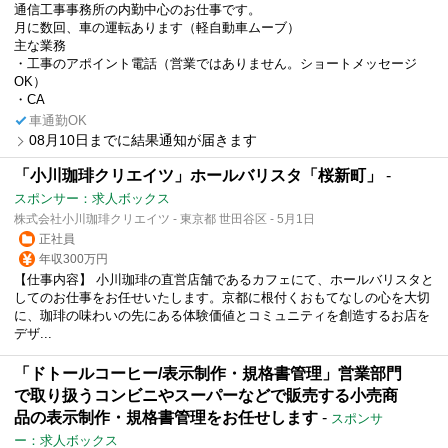
通信工事事務所の内勤中心のお仕事です。
月に数回、車の運転あります（軽自動車ムーブ）
主な業務
・工事のアポイント電話（営業ではありません。ショートメッセージ
OK）
・CA
車通勤OK
08月10日までに結果通知が届きます
「小川珈琲クリエイツ」ホールバリスタ「桜新町」
-
スポンサー：求人ボックス
株式会社小川珈琲クリエイツ - 東京都 世田谷区 - 5月1日
正社員
年収300万円
【仕事内容】 小川珈琲の直営店舗であるカフェにて、ホールバリスタと
してのお仕事をお任せいたします。京都に根付くおもてなしの心を大切
に、珈琲の味わいの先にある体験価値とコミュニティを創造するお店を
デザ...
「ドトールコーヒー/表示制作・規格書管理」営業部門
で取り扱うコンビニやスーパーなどで販売する小売商
品の表示制作・規格書管理をお任せします
-
スポンサ
ー：求人ボックス