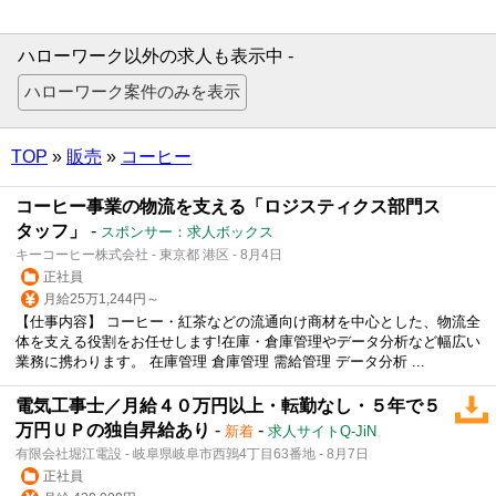
ハローワーク以外の求人も表示中 -
TOP
»
販売
»
コーヒー
コーヒー事業の物流を支える「ロジスティクス部門ス
タッフ」
-
スポンサー：求人ボックス
キーコーヒー株式会社 - 東京都 港区 - 8月4日
正社員
月給25万1,244円～
【仕事内容】 コーヒー・紅茶などの流通向け商材を中心とした、物流全
体を支える役割をお任せします!在庫・倉庫管理やデータ分析など幅広い
業務に携わります。 在庫管理 倉庫管理 需給管理 データ分析 ...
電気工事士／月給４０万円以上・転勤なし・５年で５
万円ＵＰの独自昇給あり
-
-
新着
求人サイトQ-JiN
有限会社堀江電設 - 岐阜県岐阜市西鶉4丁目63番地 - 8月7日
正社員