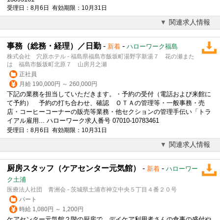
受理日：8月6日 有効期限：10月31日
関連求人情報
事務（総務・経理）／日勤
-
-
新着
ハローワーク福島
株式会社 穴原ホテル - 福島県福島市飯坂町湯野字新湯７ 花の瀬また
は 福島市飯坂町北原７ 山房月之瀬
正社員
月給 190,000円 ～ 260,000円
下記の業務を担当していただきます。・予約の受付（電話および来館に
て予約） 予約の打ち合わせ、確認 ＯＴＡの管理等・一般事務・売
店・
コーヒー
コーナーの販売等業務・他セクションの管理手伝い「トラ
イアル雇用... ハローワーク求人番号 07010-10783461
受理日：8月6日 有効期限：10月31日
関連求人情報
厨房スタッフ（ケアセンター元気館）
-
-
新着
ハローワー
ク土浦
医療法人社団 青洲会 - 茨城県土浦市神立中央５丁目４番２０号
パート
時給 1,080円 ～ 1,200円
ケアセンター元気館２階の厨房で、デイケア利用者さんの食事の盛付や