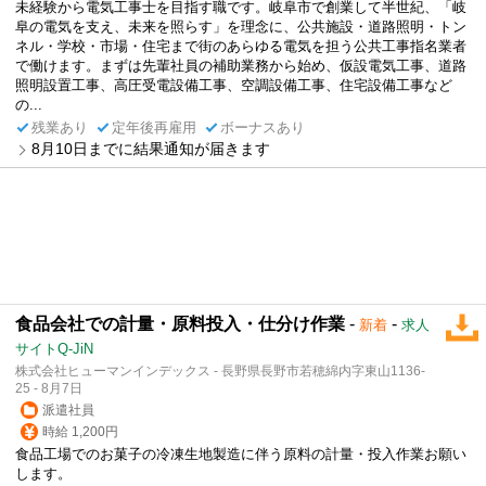
未経験から電気工事士を目指す職です。岐阜市で創業して半世紀、「岐
阜の電気を支え、未来を照らす」を理念に、公共施設・道路照明・トン
ネル・学校・市場・住宅まで街のあらゆる電気を担う公共工事指名業者
で働けます。まずは先輩社員の補助業務から始め、仮設電気工事、道路
照明設置工事、高圧受電設備工事、空調設備工事、住宅設備工事など
の...
残業あり
定年後再雇用
ボーナスあり
8月10日までに結果通知が届きます
食品会社での計量・原料投入・仕分け作業
-
-
新着
求人
サイトQ-JiN
株式会社ヒューマンインデックス - 長野県長野市若穂綿内字東山1136-
25 - 8月7日
派遣社員
時給 1,200円
食品工場でのお菓子の冷凍生地製造に伴う原料の計量・投入作業お願い
します。