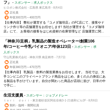
フ」
-
スポンサー：求人ボックス
ヒロボシ株式会社 - 広島県 東広島市 - 8月4日
正社員
年収300万円～400万円
【仕事内容】 弊社が運営する『コメダ珈琲店』のFC店にて、接客やド
リンク作り等の店舗運営をお任せします! 当社が運営する『コメダ珈琲
店』にて、 お客様の接客をはじめ資材の在庫管理など 店舗運営に関...
「神奈川/足柄」乳製品の製造オペレーター/創業106
年/コーヒー牛乳パイオニア/年休123日
-
スポンサー：求
人ボックス
守山乳業株式会社 - 神奈川県 南足柄市 - 7月7日
正社員
年収380万円～470万円
【仕事内容】 乳製品・飲料の製造業務をお任せします。 当社では、大
手コンビニのプライベートブランド商品をはじめ、多くの人の身近にあ
る製品を手がけています。自分が関わった商品が店頭に並び、日常の中
で手に...
生活支援員
-
スポンサー：ジョブメドレー
ｔｏｒｉ ｄｏｒｉ - 東京都杉並区阿佐谷南3-1-21徳和ビル2F - 8月6日
契約・臨時・期間社員