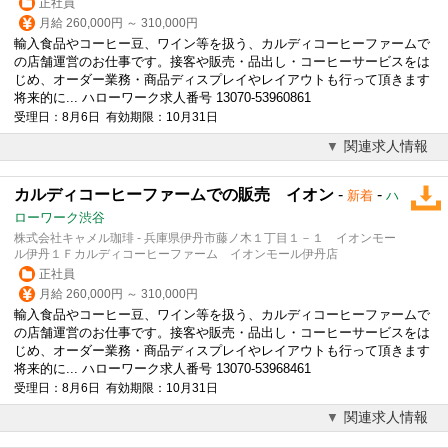
正社員
月給 260,000円 ～ 310,000円
輸入食品や
コーヒー
豆、ワイン等を扱う、カルディ
コーヒー
ファームで
の店舗運営のお仕事です。接客や販売・品出し・
コーヒー
サービスをは
じめ、オーダー業務・商品ディスプレイやレイアウトも行って頂きます
将来的に... ハローワーク求人番号 13070-53960861
受理日：8月6日 有効期限：10月31日
関連求人情報
カルディコーヒーファームでの販売 イオン
-
-
新着
ハ
ローワーク渋谷
株式会社キャメル珈琲 - 兵庫県伊丹市藤ノ木１丁目１－１ イオンモー
ル伊丹１Ｆカルディコーヒーファーム イオンモール伊丹店
正社員
月給 260,000円 ～ 310,000円
輸入食品や
コーヒー
豆、ワイン等を扱う、カルディ
コーヒー
ファームで
の店舗運営のお仕事です。接客や販売・品出し・
コーヒー
サービスをは
じめ、オーダー業務・商品ディスプレイやレイアウトも行って頂きます
将来的に... ハローワーク求人番号 13070-53968461
受理日：8月6日 有効期限：10月31日
関連求人情報