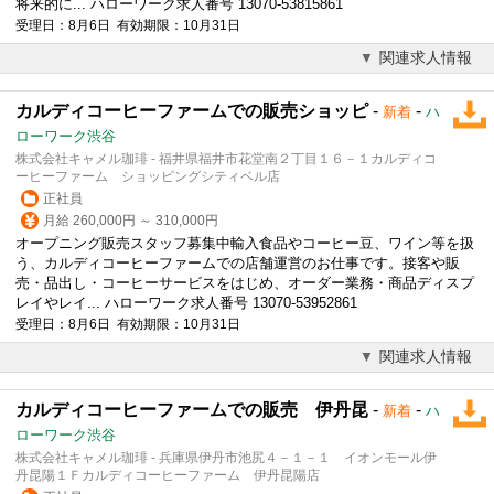
将来的に... ハローワーク求人番号 13070-53815861
受理日：8月6日 有効期限：10月31日
関連求人情報
カルディコーヒーファームでの販売ショッピ
-
-
新着
ハ
ローワーク渋谷
株式会社キャメル珈琲 - 福井県福井市花堂南２丁目１６－１カルディコ
ーヒーファーム ショッピングシティベル店
正社員
月給 260,000円 ～ 310,000円
オープニング販売スタッフ募集中輸入食品や
コーヒー
豆、ワイン等を扱
う、カルディ
コーヒー
ファームでの店舗運営のお仕事です。接客や販
売・品出し・
コーヒー
サービスをはじめ、オーダー業務・商品ディスプ
レイやレイ... ハローワーク求人番号 13070-53952861
受理日：8月6日 有効期限：10月31日
関連求人情報
カルディコーヒーファームでの販売 伊丹昆
-
-
新着
ハ
ローワーク渋谷
株式会社キャメル珈琲 - 兵庫県伊丹市池尻４－１－１ イオンモール伊
丹昆陽１Ｆカルディコーヒーファーム 伊丹昆陽店