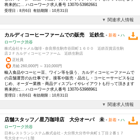
将来的に... ハローワーク求人番号 13070-53982661
受理日：8月6日 有効期限：10月31日
関連求人情報
カルディコーヒーファームでの販売 近鉄生
-
-
新着
ハ
ローワーク渋谷
株式会社キャメル珈琲 - 奈良県生駒市谷田町１６００ 近鉄百貨店生駒
店２Ｆカルディコーヒーファーム 近鉄生駒店
正社員
月給 260,000円 ～ 310,000円
輸入食品や
コーヒー
豆、ワイン等を扱う、カルディ
コーヒー
ファームで
の店舗運営のお仕事です。接客や販売・品出し・
コーヒー
サービスをは
じめ、オーダー業務・商品ディスプレイやレイアウトも行って頂きます
将来的に... ハローワーク求人番号 13070-53988961
受理日：8月6日 有効期限：10月31日
関連求人情報
店舗スタッフ／星乃珈琲店 大分オーパ 未
-
-
新着
ハ
ローワーク渋谷
日本レストランシステム株式会社 - 大分県大分市中央町１丁目２番１７
号大分オーパ１階