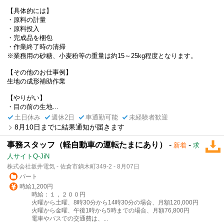
【具体的には】
・原料の計量
・原料投入
・完成品を梱包
・作業終了時の清掃
※業務用の砂糖、小麦粉等の重量は約15～25kg程度となります。
【その他のお仕事例】
生地の成形補助作業
【やりがい】
・目の前の生地...
土日休み
週休2日
車通勤可能
未経験者歓迎
8月10日までに結果通知が届きます
事務スタッフ（軽自動車の運転たまにあり）
-
-
新着
求
人サイトQ-JiN
株式会社坂井電気 - 佐倉市鏑木町349-2 - 8月07日
パート
時給1,200円
時給：１，２００円
火曜から土曜、8時30分から14時30分の場合、月額120,000円
火曜から金曜、午後1時から5時までの場合、月額76,800円
電車やバスでの交通費は、...