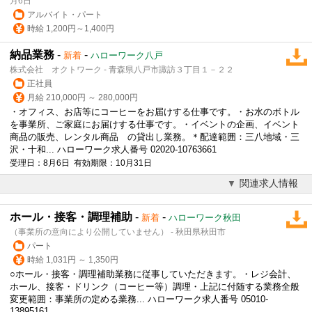
月6日
アルバイト・パート
時給 1,200円～1,400円
納品業務
-
-
新着
ハローワーク八戸
株式会社 オクトワーク - 青森県八戸市諏訪３丁目１－２２
正社員
月給 210,000円 ～ 280,000円
・オフィス、お店等に
コーヒー
をお届けする仕事です。・お水のボトル
を事業所、ご家庭にお届けする仕事です。・イベントの企画、イベント
商品の販売、レンタル商品 の貸出し業務。＊配達範囲：三八地域・三
沢・十和... ハローワーク求人番号 02020-10763661
受理日：8月6日 有効期限：10月31日
関連求人情報
ホール・接客・調理補助
-
-
新着
ハローワーク秋田
（事業所の意向により公開していません） - 秋田県秋田市
パート
時給 1,031円 ～ 1,350円
○ホール・接客・調理補助業務に従事していただきます。・レジ会計、
ホール、接客・ドリンク（
コーヒー
等）調理・上記に付随する業務全般
変更範囲：事業所の定める業務... ハローワーク求人番号 05010-
13895161