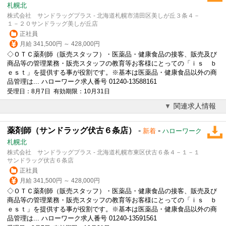
札幌北
株式会社 サンドラッグプラス - 北海道札幌市清田区美しが丘３条４－
１－２０サンドラッグ美しが丘店
正社員
月給 341,500円 ～ 428,000円
◇ＯＴＣ薬剤師（販売スタッフ）・医薬品・健康食品の接客、販売及び
商品等の管理業務・販売スタッフの教育等お客様にとっての「ｉｓ ｂ
ｅｓｔ」を提供する事が役割です。※基本は医薬品・健康食品以外の商
品管理は... ハローワーク求人番号 01240-13588161
受理日：8月7日 有効期限：10月31日
関連求人情報
薬剤師（サンドラッグ伏古６条店）
-
-
新着
ハローワーク
札幌北
株式会社 サンドラッグプラス - 北海道札幌市東区伏古６条４－１－１
サンドラッグ伏古６条店
正社員
月給 341,500円 ～ 428,000円
◇ＯＴＣ薬剤師（販売スタッフ）・医薬品・健康食品の接客、販売及び
商品等の管理業務・販売スタッフの教育等お客様にとっての「ｉｓ ｂ
ｅｓｔ」を提供する事が役割です。※基本は医薬品・健康食品以外の商
品管理は... ハローワーク求人番号 01240-13591561