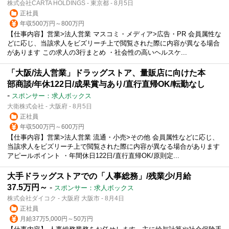
株式会社CARTA HOLDINGS - 東京都 - 8月5日
正社員
年収500万円～800万円
【仕事内容】営業>法人営業 マスコミ・メディア>広告・PR 会員属性な
どに応じ、当該求人をビズリーチ上で閲覧された際に内容が異なる場合
があります この求人の3行まとめ ・社会性の高いヘルスケ...
「大阪/法人営業」ドラッグストア、量販店に向けた本
部商談/年休122日/成果賞与あり/直行直帰OK/転勤なし
-
スポンサー：求人ボックス
大衛株式会社 - 大阪府 - 8月5日
正社員
年収500万円～600万円
【仕事内容】営業>法人営業 流通・小売>その他 会員属性などに応じ、
当該求人をビズリーチ上で閲覧された際に内容が異なる場合があります
アピールポイント ・年間休日122日/直行直帰OK/原則定...
大手ドラッグストアでの「人事総務」/残業少/月給
37.5万円～
-
スポンサー：求人ボックス
株式会社ダイコク - 大阪府 大阪市 - 8月4日
正社員
月給37万5,000円～50万円