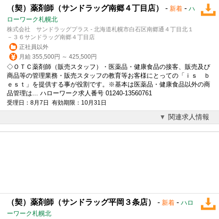
（契）薬剤師（サンドラッグ南郷４丁目店）
-
-
新着
ハ
ローワーク札幌北
株式会社 サンドラッグプラス - 北海道札幌市白石区南郷通４丁目北１
－３６サンドラッグ南郷４丁目店
正社員以外
月給 355,500円 ～ 425,500円
◇ＯＴＣ薬剤師（販売スタッフ）・医薬品・健康食品の接客、販売及び
商品等の管理業務・販売スタッフの教育等お客様にとっての「ｉｓ ｂ
ｅｓｔ」を提供する事が役割です。※基本は医薬品・健康食品以外の商
品管理は... ハローワーク求人番号 01240-13560761
受理日：8月7日 有効期限：10月31日
関連求人情報
（契）薬剤師（サンドラッグ平岡３条店）
-
-
新着
ハロ
ーワーク札幌北