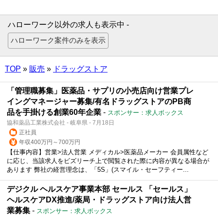
ハローワーク以外の求人も表示中 -
TOP
»
販売
»
ドラッグストア
「管理職募集」医薬品・サプリの小売店向け営業プレ
イングマネージャー募集/有名ドラッグストアのPB商
品を手掛ける創業60年企業
-
スポンサー：求人ボックス
協和薬品工業株式会社 - 岐阜県 - 7月18日
正社員
年収400万円～700万円
【仕事内容】営業>法人営業 メディカル>医薬品メーカー 会員属性など
に応じ、当該求人をビズリーチ上で閲覧された際に内容が異なる場合が
あります 弊社の経営理念は、「5S」(スマイル・セーフティー...
デジクル ヘルスケア事業本部 セールス 「セールス」
ヘルスケアDX推進/薬局・ドラッグストア向け法人営
業募集
-
スポンサー：求人ボックス