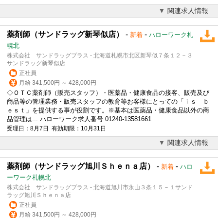
関連求人情報
薬剤師（サンドラッグ新琴似店）
-
-
新着
ハローワーク札
幌北
株式会社 サンドラッグプラス - 北海道札幌市北区新琴似７条１２－３
サンドラッグ新琴似店
正社員
月給 341,500円 ～ 428,000円
◇ＯＴＣ薬剤師（販売スタッフ）・医薬品・健康食品の接客、販売及び
商品等の管理業務・販売スタッフの教育等お客様にとっての「ｉｓ ｂ
ｅｓｔ」を提供する事が役割です。※基本は医薬品・健康食品以外の商
品管理は... ハローワーク求人番号 01240-13581661
受理日：8月7日 有効期限：10月31日
関連求人情報
薬剤師（サンドラッグ旭川Ｓｈｅｎａ店）
-
-
新着
ハロ
ーワーク札幌北
株式会社 サンドラッグプラス - 北海道旭川市永山３条１５－１サンド
ラッグ旭川Ｓｈｅｎａ店
正社員
月給 341,500円 ～ 428,000円