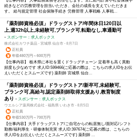
【仕事内容】 人事総務業務をお任せします。主に給与計算や社会保険手
続きなどの労務管理を担当いただき、会社の成長を支えていただきま
す。 給与規定管理 社会保険手続き 労務管理 人事戦略 人事戦...
「薬剤師資格必須」ドラッグストア/年間休日120日以
上,週32h以上,未経験可,ブランク可,転勤なし,車通勤可
-
スポンサー：求人ボックス
株式会社カワチ薬品 - 宮城県 仙台市 - 8月7日
正社員
年収480万円～600万円
【仕事内容】 栃木県に本社を置くドラッグチェーン 定着率も高く異動
頻度も少なめです 求人ID:599466(ご応募の際は、こちらの求人IDをお伝
えいただくとスムーズです) 薬剤師 宮城県 仙台...
「薬剤師資格必須」ドラッグストア/新卒可,未経験可,
ブランク可,高給与,認定薬剤師取得支援あり,教育制度
あり
-
スポンサー：求人ボックス
ウエルシア薬局株式会社 - 福島県 いわき市 - 8月5日
正社員
年収530万円～700万円
【仕事内容】大手ドラッグストア/ご自宅からの転居無し/面対応/シフト
勤務/福利厚生・研修体制充実 求人ID:397674(ご応募の際は、こちらの
求人IDをお伝えいただくとスムーズです) 薬剤師 ...