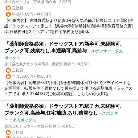
株式会社モリキ - 宮城県 仙台市 - 8月3日
正社員
年収450万円～600万円
【仕事内容】 宮城野通駅より徒歩3分@人気の仙台駅東口エリア 調剤併
設ドラッグストアで働こう! [業界大手][制服貸与][多科目][教育研修充実]
[即日勤務可][スキルアップ][在宅業務あり][産休...
「薬剤師資格必須」ドラッグストア/新卒可,未経験可,
ブランク可,残業なし,車通勤可,高給与
-
スポンサー：求人
ボックス
株式会社丸大サクラヰ薬局 - 青森県 青森市 - 8月5日
正社員
年収500万円～650万円
【仕事内容】高年収650万円目指せる!年間休日116日でプライベートも
充実可能、転居を伴う異動なしで腰を据えて働ける調剤併設ドラッグス
トアです 求人ID:441872(ご応募の際は、こちらの求人IDを...
「薬剤師資格必須」ドラッグストア/駅チカ,未経験可,
ブランク可,高給与,住宅補助 あり,積雪なし
-
スポンサ
ー：求人ボックス
株式会社ジョヴィ - 大阪府 松原市 - 8月5日
正社員