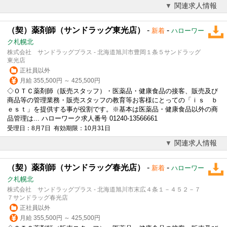
関連求人情報
（契）薬剤師（サンドラッグ東光店）
-
-
新着
ハローワー
ク札幌北
株式会社 サンドラッグプラス - 北海道旭川市豊岡１条５サンドラッグ
東光店
正社員以外
月給 355,500円 ～ 425,500円
◇ＯＴＣ薬剤師（販売スタッフ）・医薬品・健康食品の接客、販売及び
商品等の管理業務・販売スタッフの教育等お客様にとっての「ｉｓ ｂ
ｅｓｔ」を提供する事が役割です。※基本は医薬品・健康食品以外の商
品管理は... ハローワーク求人番号 01240-13566661
受理日：8月7日 有効期限：10月31日
関連求人情報
（契）薬剤師（サンドラッグ春光店）
-
-
新着
ハローワー
ク札幌北
株式会社 サンドラッグプラス - 北海道旭川市末広４条１－４５２－７
７サンドラッグ春光店
正社員以外
月給 355,500円 ～ 425,500円