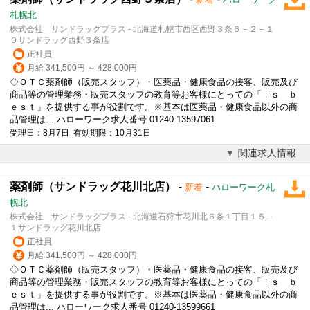
札幌北
株式会社 サンドラッグプラス - 北海道札幌市西区西野３条６－２－１
０サンドラッグ西野３条店
正社員
月給 341,500円 ～ 428,000円
◇ＯＴＣ薬剤師（販売スタッフ）・医薬品・健康食品の接客、販売及び
商品等の管理業務・販売スタッフの教育等お客様にとっての「ｉｓ ｂ
ｅｓｔ」を提供する事が役割です。※基本は医薬品・健康食品以外の商
品管理は... ハローワーク求人番号 01240-13597061
受理日：8月7日 有効期限：10月31日
関連求人情報
薬剤師（サンドラッグ花川北店）
-
-
新着
ハローワーク札
幌北
株式会社 サンドラッグプラス - 北海道石狩市花川北６条１丁目１５－
１サンドラッグ花川北店
正社員
月給 341,500円 ～ 428,000円
◇ＯＴＣ薬剤師（販売スタッフ）・医薬品・健康食品の接客、販売及び
商品等の管理業務・販売スタッフの教育等お客様にとっての「ｉｓ ｂ
ｅｓｔ」を提供する事が役割です。※基本は医薬品・健康食品以外の商
品管理は... ハローワーク求人番号 01240-13599661