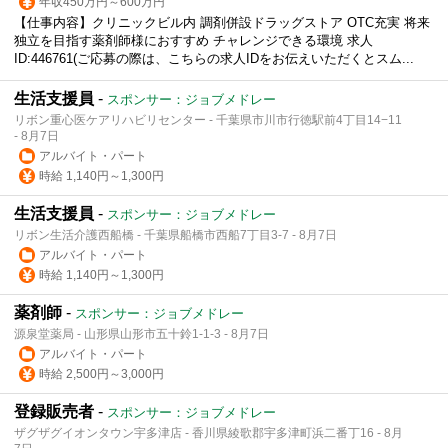
年収450万円～600万円
【仕事内容】クリニックビル内 調剤併設ドラッグストア OTC充実 将来
独立を目指す薬剤師様におすすめ チャレンジできる環境 求人
ID:446761(ご応募の際は、こちらの求人IDをお伝えいただくとスム...
生活支援員
-
スポンサー：ジョブメドレー
リボン重心医ケアリハビリセンター - 千葉県市川市行徳駅前4丁目14−11
- 8月7日
アルバイト・パート
時給 1,140円～1,300円
生活支援員
-
スポンサー：ジョブメドレー
リボン生活介護西船橋 - 千葉県船橋市西船7丁目3-7 - 8月7日
アルバイト・パート
時給 1,140円～1,300円
薬剤師
-
スポンサー：ジョブメドレー
源泉堂薬局 - 山形県山形市五十鈴1-1-3 - 8月7日
アルバイト・パート
時給 2,500円～3,000円
登録販売者
-
スポンサー：ジョブメドレー
ザグザグイオンタウン宇多津店 - 香川県綾歌郡宇多津町浜二番丁16 - 8月