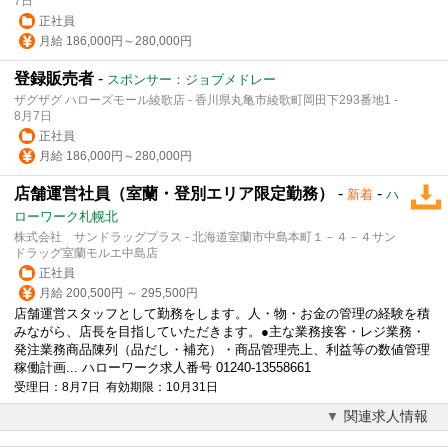
7日
正社員
月給 186,000円～280,000円
登録販売者
-
スポンサー：ジョブメドレー
ザグザグ ハローズモール綾歌店 - 香川県丸亀市綾歌町岡田下293番地1 -
8月7日
正社員
月給 186,000円～280,000円
店舗運営社員（室蘭・登別エリア限定勤務）
-
-
新着
ハ
ローワーク札幌北
株式会社 サンドラッグプラス - 北海道室蘭市中島本町１－４－４サン
ドラッグ室蘭モルエ中島店
正社員
月給 200,500円 ～ 295,500円
店舗運営スタッフとして勤務をします。人・物・お金の管理の経験を積
みながら、店長を目指していただきます。●主な業務接客・レジ業務・
発注業務商品陳列（品だし・補充）・商品管理売上、利益等の数値管理
稼働計画... ハローワーク求人番号 01240-13558661
受理日：8月7日 有効期限：10月31日
関連求人情報