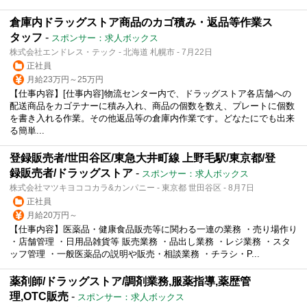
倉庫内ドラッグストア商品のカゴ積み・返品等作業ス
タッフ
-
スポンサー：求人ボックス
株式会社エンドレス・テック - 北海道 札幌市 - 7月22日
正社員
月給23万円～25万円
【仕事内容】[仕事内容]物流センター内で、ドラッグストア各店舗への
配送商品をカゴテナーに積み入れ、商品の個数を数え、プレートに個数
を書き入れる作業。その他返品等の倉庫内作業です。どなたにでも出来
る簡単...
登録販売者/世田谷区/東急大井町線 上野毛駅/東京都/登
録販売者/ドラッグストア
-
スポンサー：求人ボックス
株式会社マツキヨココカラ&カンパニー - 東京都 世田谷区 - 8月7日
正社員
月給20万円～
【仕事内容】医薬品・健康食品販売等に関わる一連の業務 ・売り場作り
・店舗管理 ・日用品雑貨等 販売業務 ・品出し業務 ・レジ業務 ・スタ
ッフ管理 ・一般医薬品の説明や販売・相談業務 ・チラシ・P...
薬剤師/ドラッグストア/調剤業務,服薬指導,薬歴管
理,OTC販売
-
スポンサー：求人ボックス