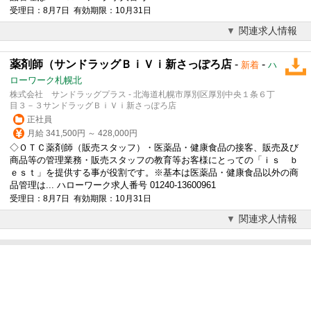
受理日：8月7日 有効期限：10月31日
関連求人情報
薬剤師（サンドラッグＢｉＶｉ新さっぽろ店
-
-
新着
ハ
ローワーク札幌北
株式会社 サンドラッグプラス - 北海道札幌市厚別区厚別中央１条６丁
目３－３サンドラッグＢｉＶｉ新さっぽろ店
正社員
月給 341,500円 ～ 428,000円
◇ＯＴＣ薬剤師（販売スタッフ）・医薬品・健康食品の接客、販売及び
商品等の管理業務・販売スタッフの教育等お客様にとっての「ｉｓ ｂ
ｅｓｔ」を提供する事が役割です。※基本は医薬品・健康食品以外の商
品管理は... ハローワーク求人番号 01240-13600961
受理日：8月7日 有効期限：10月31日
関連求人情報