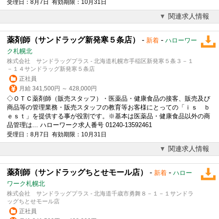
受理日：8月7日 有効期限：10月31日
関連求人情報
薬剤師（サンドラッグ新発寒５条店）
-
-
新着
ハローワー
ク札幌北
株式会社 サンドラッグプラス - 北海道札幌市手稲区新発寒５条３－１
－１４サンドラッグ新発寒５条店
正社員
月給 341,500円 ～ 428,000円
◇ＯＴＣ薬剤師（販売スタッフ）・医薬品・健康食品の接客、販売及び
商品等の管理業務・販売スタッフの教育等お客様にとっての「ｉｓ ｂ
ｅｓｔ」を提供する事が役割です。※基本は医薬品・健康食品以外の商
品管理は... ハローワーク求人番号 01240-13592461
受理日：8月7日 有効期限：10月31日
関連求人情報
薬剤師（サンドラッグちとせモール店）
-
-
新着
ハロー
ワーク札幌北
株式会社 サンドラッグプラス - 北海道千歳市勇舞８－１－１サンドラ
ッグちとせモール店
正社員