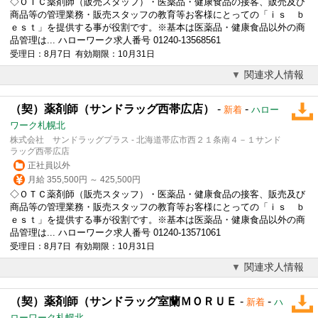
◇ＯＴＣ薬剤師（販売スタッフ）・医薬品・健康食品の接客、販売及び
商品等の管理業務・販売スタッフの教育等お客様にとっての「ｉｓ ｂ
ｅｓｔ」を提供する事が役割です。※基本は医薬品・健康食品以外の商
品管理は... ハローワーク求人番号 01240-13568561
受理日：8月7日 有効期限：10月31日
関連求人情報
（契）薬剤師（サンドラッグ西帯広店）
-
-
新着
ハロー
ワーク札幌北
株式会社 サンドラッグプラス - 北海道帯広市西２１条南４－１サンド
ラッグ西帯広店
正社員以外
月給 355,500円 ～ 425,500円
◇ＯＴＣ薬剤師（販売スタッフ）・医薬品・健康食品の接客、販売及び
商品等の管理業務・販売スタッフの教育等お客様にとっての「ｉｓ ｂ
ｅｓｔ」を提供する事が役割です。※基本は医薬品・健康食品以外の商
品管理は... ハローワーク求人番号 01240-13571061
受理日：8月7日 有効期限：10月31日
関連求人情報
（契）薬剤師（サンドラッグ室蘭ＭＯＲＵＥ
-
-
新着
ハ
ローワーク札幌北