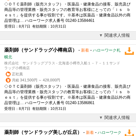
◇ＯＴＣ薬剤師（販売スタッフ）・医薬品・健康食品の接客、販売及び
商品等の管理業務・販売スタッフの教育等お客様にとっての「ｉｓ ｂ
ｅｓｔ」を提供する事が役割です。※基本は医薬品・健康食品以外の商
品管理は... ハローワーク求人番号 01240-13584461
受理日：8月7日 有効期限：10月31日
関連求人情報
薬剤師（サンドラッグ小樽南店）
-
-
新着
ハローワーク札
幌北
株式会社 サンドラッグプラス - 北海道小樽市入船１－７－１１サンド
ラッグ小樽南店
正社員
月給 341,500円 ～ 428,000円
◇ＯＴＣ薬剤師（販売スタッフ）・医薬品・健康食品の接客、販売及び
商品等の管理業務・販売スタッフの教育等お客様にとっての「ｉｓ ｂ
ｅｓｔ」を提供する事が役割です。※基本は医薬品・健康食品以外の商
品管理は... ハローワーク求人番号 01240-13586861
受理日：8月7日 有効期限：10月31日
関連求人情報
薬剤師（サンドラッグ美しが丘店）
-
-
新着
ハローワーク