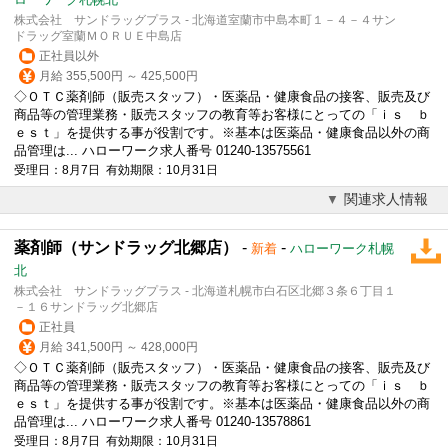
株式会社 サンドラッグプラス - 北海道室蘭市中島本町１－４－４サン
ドラッグ室蘭ＭＯＲＵＥ中島店
正社員以外
月給 355,500円 ～ 425,500円
◇ＯＴＣ薬剤師（販売スタッフ）・医薬品・健康食品の接客、販売及び
商品等の管理業務・販売スタッフの教育等お客様にとっての「ｉｓ ｂ
ｅｓｔ」を提供する事が役割です。※基本は医薬品・健康食品以外の商
品管理は... ハローワーク求人番号 01240-13575561
受理日：8月7日 有効期限：10月31日
関連求人情報
薬剤師（サンドラッグ北郷店）
-
-
新着
ハローワーク札幌
北
株式会社 サンドラッグプラス - 北海道札幌市白石区北郷３条６丁目１
－１６サンドラッグ北郷店
正社員
月給 341,500円 ～ 428,000円
◇ＯＴＣ薬剤師（販売スタッフ）・医薬品・健康食品の接客、販売及び
商品等の管理業務・販売スタッフの教育等お客様にとっての「ｉｓ ｂ
ｅｓｔ」を提供する事が役割です。※基本は医薬品・健康食品以外の商
品管理は... ハローワーク求人番号 01240-13578861
受理日：8月7日 有効期限：10月31日