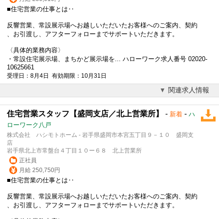
■
住宅営業
の仕事とは‥
反響営業、常設展示場へお越しいただいたお客様へのご案内、契約
、お引渡し、アフターフォローまでサポートいただきます。
〈具体的業務内容〉
・常設住宅展示場、まちかど展示場を... ハローワーク求人番号 02020-
10625661
受理日：8月4日 有効期限：10月31日
関連求人情報
住宅営業スタッフ【盛岡支店／北上営業所】
-
-
新着
ハ
ローワーク八戸
株式会社 ハシモトホーム - 岩手県盛岡市本宮五丁目９－１０ 盛岡支
店
岩手県北上市常盤台４丁目１０ー６８ 北上営業所
正社員
月給 250,750円
■
住宅営業
の仕事とは‥
反響営業、常設展示場へお越しいただいたお客様へのご案内、契約
、お引渡し、アフターフォローまでサポートいただきます。