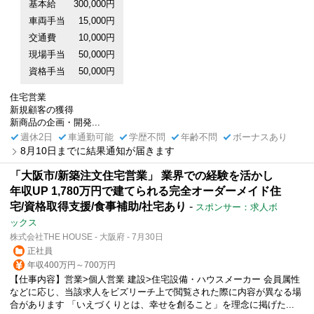
基本給
300,000円
車両手当
15,000円
交通費
10,000円
現場手当
50,000円
資格手当
50,000円
住宅営業
新規顧客の獲得
新商品の企画・開発...
週休2日
車通勤可能
学歴不問
年齢不問
ボーナスあり
8月10日までに結果通知が届きます
「大阪市/新築注文住宅営業」 業界での経験を活かし
年収UP 1,780万円で建てられる完全オーダーメイド住
宅/資格取得支援/食事補助/社宅あり
-
スポンサー：求人ボ
ックス
株式会社THE HOUSE - 大阪府 - 7月30日
正社員
年収400万円～700万円
【仕事内容】営業>個人営業 建設>住宅設備・ハウスメーカー 会員属性
などに応じ、当該求人をビズリーチ上で閲覧された際に内容が異なる場
合があります 「いえづくりとは、幸せを創ること」を理念に掲げた...