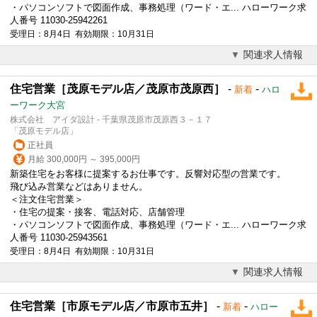
・パソコンソフトで図面作成、事務処理（ワード・エ... ハローワーク求
人番号 11030-25942261
受理日：8月4日 有効期限：10月31日
関連求人情報
住宅営業［茂原モデル店／茂原市茂原西］
-
-
新着
ハロ
ーワーク大宮
株式会社 アイダ設計 - 千葉県茂原市茂原西３－１７
「茂原モデル店」
正社員
月給 300,000円 ～ 395,000円
新築住宅をお客様に提案するお仕事です。反響対応型の営業です。
飛び込み営業などはありません。
＜注文
住宅営業
＞
・住宅の提案・接客、電話対応、店舗管理
・パソコンソフトで図面作成、事務処理（ワード・エ... ハローワーク求
人番号 11030-25943561
受理日：8月4日 有効期限：10月31日
関連求人情報
住宅営業［市原モデル店／市原市五井］
-
-
新着
ハロー