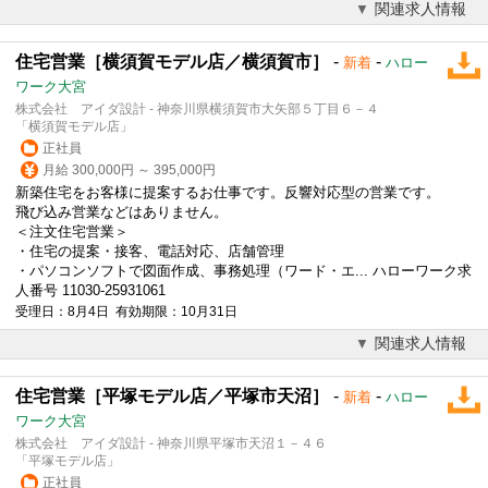
関連求人情報
住宅営業［横須賀モデル店／横須賀市］
-
-
新着
ハロー
ワーク大宮
株式会社 アイダ設計 - 神奈川県横須賀市大矢部５丁目６－４
「横須賀モデル店」
正社員
月給 300,000円 ～ 395,000円
新築住宅をお客様に提案するお仕事です。反響対応型の営業です。
飛び込み営業などはありません。
＜注文
住宅営業
＞
・住宅の提案・接客、電話対応、店舗管理
・パソコンソフトで図面作成、事務処理（ワード・エ... ハローワーク求
人番号 11030-25931061
受理日：8月4日 有効期限：10月31日
関連求人情報
住宅営業［平塚モデル店／平塚市天沼］
-
-
新着
ハロー
ワーク大宮
株式会社 アイダ設計 - 神奈川県平塚市天沼１－４６
「平塚モデル店」
正社員