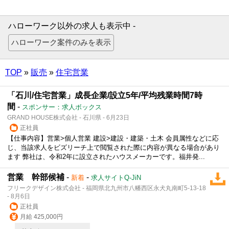
ハローワーク以外の求人も表示中 -
TOP
»
販売
»
住宅営業
「石川/住宅営業」成長企業/設立5年/平均残業時間7時
間
-
スポンサー：求人ボックス
GRAND HOUSE株式会社 - 石川県 - 6月23日
正社員
【仕事内容】営業>個人営業 建設>建設・建築・土木 会員属性などに応
じ、当該求人をビズリーチ上で閲覧された際に内容が異なる場合があり
ます 弊社は、令和2年に設立されたハウスメーカーです。福井発...
営業 幹部候補
-
-
新着
求人サイトQ-JiN
フリークデザイン株式会社 - 福岡県北九州市八幡西区永犬丸南町5-13-18
- 8月6日
正社員
月給 425,000円