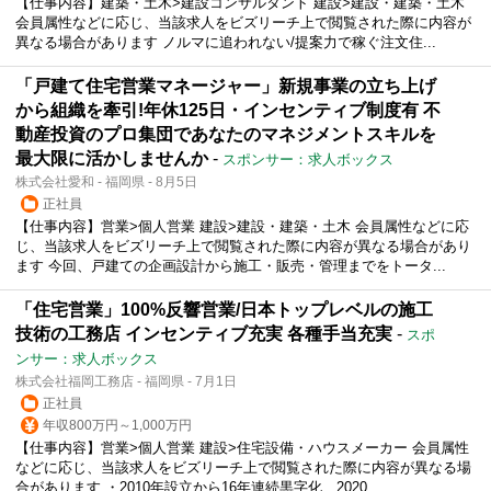
【仕事内容】建築・土木>建設コンサルタント 建設>建設・建築・土木
会員属性などに応じ、当該求人をビズリーチ上で閲覧された際に内容が
異なる場合があります ノルマに追われない/提案力で稼ぐ注文住...
「戸建て住宅営業マネージャー」新規事業の立ち上げ
から組織を牽引!年休125日・インセンティブ制度有 ︎不
動産投資のプロ集団であなたのマネジメントスキルを
最大限に活かしませんか
-
スポンサー：求人ボックス
株式会社愛和 - 福岡県 - 8月5日
正社員
【仕事内容】営業>個人営業 建設>建設・建築・土木 会員属性などに応
じ、当該求人をビズリーチ上で閲覧された際に内容が異なる場合があり
ます 今回、戸建ての企画設計から施工・販売・管理までをトータ...
「住宅営業」100%反響営業/日本トップレベルの施工
技術の工務店 インセンティブ充実 各種手当充実
-
スポ
ンサー：求人ボックス
株式会社福岡工務店 - 福岡県 - 7月1日
正社員
年収800万円～1,000万円
【仕事内容】営業>個人営業 建設>住宅設備・ハウスメーカー 会員属性
などに応じ、当該求人をビズリーチ上で閲覧された際に内容が異なる場
合があります ・2010年設立から16年連続黒字化、2020...