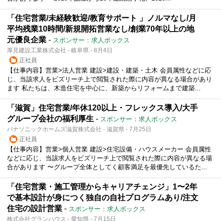
「住宅営業/未経験歓迎/教育サポート 」ノルマなし/月
平均残業10時間/新規開拓営業なし/創業70年以上の地
元優良企業
-
スポンサー：求人ボックス
厚見建設工業株式会社 - 岐阜県 - 8月4日
正社員
【仕事内容】営業>法人営業 建設>建設・建築・土木 会員属性などに応
じ、当該求人をビズリーチ上で閲覧された際に内容が異なる場合があり
ます 私たちは、木造住宅を中心に、新築からリフォームまで建築...
「滋賀」住宅営業/年休120以上・フレックス導入/大手
グループ会社の福利厚生
-
スポンサー：求人ボックス
パナソニックホームズ滋賀株式会社 - 滋賀県 - 7月25日
正社員
【仕事内容】営業>個人営業 建設>住宅設備・ハウスメーカー 会員属性
などに応じ、当該求人をビズリーチ上で閲覧された際に内容が異なる場
合があります 〜グループ全体としてく顧客満足を最優先しているた...
「住宅営業・施工管理からキャリアチェンジ」1〜2年
で基本設計が身につく独自の自社プログラムあり/注文
住宅の設計営業
-
スポンサー：求人ボックス
株式会社グランハウス - 愛知県 - 7月15日