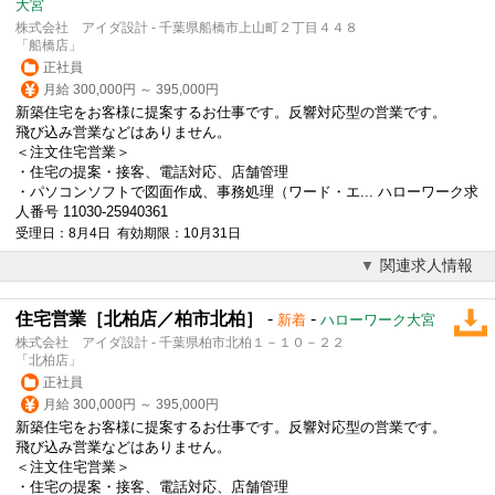
大宮
株式会社 アイダ設計 - 千葉県船橋市上山町２丁目４４８
「船橋店」
正社員
月給 300,000円 ～ 395,000円
新築住宅をお客様に提案するお仕事です。反響対応型の営業です。
飛び込み営業などはありません。
＜注文
住宅営業
＞
・住宅の提案・接客、電話対応、店舗管理
・パソコンソフトで図面作成、事務処理（ワード・エ... ハローワーク求
人番号 11030-25940361
受理日：8月4日 有効期限：10月31日
関連求人情報
住宅営業［北柏店／柏市北柏］
-
-
新着
ハローワーク大宮
株式会社 アイダ設計 - 千葉県柏市北柏１－１０－２２
「北柏店」
正社員
月給 300,000円 ～ 395,000円
新築住宅をお客様に提案するお仕事です。反響対応型の営業です。
飛び込み営業などはありません。
＜注文
住宅営業
＞
・住宅の提案・接客、電話対応、店舗管理