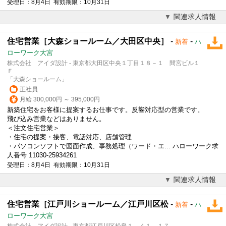
受理日：8月4日 有効期限：10月31日
関連求人情報
住宅営業［大森ショールーム／大田区中央］
-
-
新着
ハ
ローワーク大宮
株式会社 アイダ設計 - 東京都大田区中央１丁目１８－１ 間宮ビル１
Ｆ
「大森ショールーム」
正社員
月給 300,000円 ～ 395,000円
新築住宅をお客様に提案するお仕事です。反響対応型の営業です。
飛び込み営業などはありません。
＜注文
住宅営業
＞
・住宅の提案・接客、電話対応、店舗管理
・パソコンソフトで図面作成、事務処理（ワード・エ... ハローワーク求
人番号 11030-25934261
受理日：8月4日 有効期限：10月31日
関連求人情報
住宅営業［江戸川ショールーム／江戸川区松
-
-
新着
ハ
ローワーク大宮
株式会社 アイダ設計 - 東京都江戸川区松島１－４１－１７