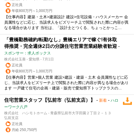
正社員
年収800万円～1,000万円
【仕事内容】建築・土木>建築設計 建設>住宅設備・ハウスメーカー 会
員属性などに応じ、当該求人をビズリーチ上で閲覧された際に内容が異
なる場合があります 当社は、「設計士とつくる、ちょっとかっこ...
「豊橋勤務確約/転勤なし」豊橋エリアで稼ぐ!有休取
得推奨・完全週休2日の分譲住宅営業営業経験者歓迎
-
スポンサー：求人ボックス
株式会社玉善 - 愛知県 - 7月1日
正社員
年収800万円～1,000万円
【仕事内容】営業>個人営業 建設>建設・建築・土木 会員属性などに応
じ、当該求人をビズリーチ上で閲覧された際に内容が異なる場合があり
ます 一戸建て住宅の企画・建築・販売で愛知県下トップクラスの...
住宅営業スタッフ【弘前市（弘前支店）】
-
-
新着
ハロ
ーワーク八戸
株式会社 ハシモトホーム - 青森県弘前市大字田園２丁目２－１３
弘前支店
正社員
月給 250,750円