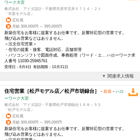
ワーク大宮
株式会社 アイダ設計 - 千葉県市原市五井５７１４－２１
「市原モデル店」
正社員
月給 300,000円 ～ 395,000円
新築住宅をお客様に提案するお仕事です。反響対応型の営業です。
飛び込み営業などはありません。
＜注文
住宅営業
＞
・住宅の提案・接客、電話対応、店舗管理
・パソコンソフトで図面作成、事務処理（ワード・エ... ハローワーク求
人番号 11030-25945761
受理日：8月4日 有効期限：10月31日
関連求人情報
住宅営業［松戸モデル店／松戸市胡録台］
-
-
新着
ハロ
ーワーク大宮
株式会社 アイダ設計 - 千葉県松戸市胡録台１６８－５５
「松戸モデル店」
正社員
月給 300,000円 ～ 395,000円
新築住宅をお客様に提案するお仕事です。反響対応型の営業です。
飛び込み営業などはありません。
＜注文
住宅営業
＞