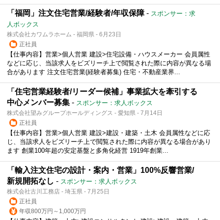
「福岡」注文住宅営業/経験者/年収保障
-
スポンサー：求
人ボックス
株式会社カワムラホーム - 福岡県 - 6月23日
正社員
【仕事内容】営業>個人営業 建設>住宅設備・ハウスメーカー 会員属性
などに応じ、当該求人をビズリーチ上で閲覧された際に内容が異なる場
合があります 注文住宅営業(経験者募集) 住宅・不動産業界...
「住宅営業経験者/リーダー候補」事業拡大を牽引する
中心メンバー募集
-
スポンサー：求人ボックス
株式会社望みグループホールディングス - 愛知県 - 7月14日
正社員
【仕事内容】営業>個人営業 建設>建設・建築・土木 会員属性などに応
じ、当該求人をビズリーチ上で閲覧された際に内容が異なる場合があり
ます 創業100年超の安定基盤と多角化経営 1919年創業...
「輸入注文住宅の設計・案内・営業」100%反響営業/
新規開拓なし
-
スポンサー：求人ボックス
株式会社古川工務店 - 埼玉県 - 7月25日
正社員
年収800万円～1,000万円