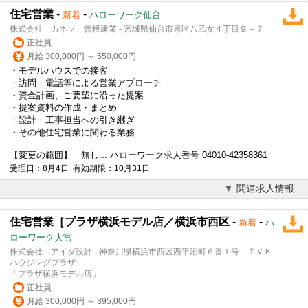
住宅営業
-
-
新着
ハローワーク仙台
株式会社 カネソ 曽根建業 - 宮城県仙台市泉区八乙女４丁目９－７
正社員
月給 300,000円 ～ 550,000円
・モデルハウスでの接客
・訪問・電話等による営業アプローチ
・資金計画、ご要望に沿った提案
・提案資料の作成・まとめ
・設計・工事担当への引き継ぎ
・その他
住宅営業
に関わる業務
【変更の範囲】 無し... ハローワーク求人番号 04010-42358361
受理日：8月4日 有効期限：10月31日
関連求人情報
住宅営業［プラザ横浜モデル店／横浜市西区
-
-
新着
ハ
ローワーク大宮
株式会社 アイダ設計 - 神奈川県横浜市西区西平沼町６番１号 ＴＶＫ
ハウジングプラザ
「プラザ横浜モデル店」
正社員
月給 300,000円 ～ 395,000円