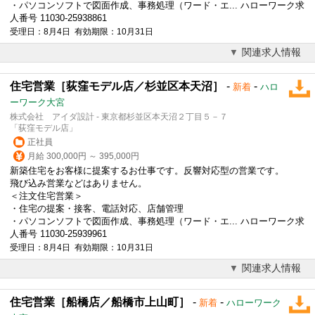
・パソコンソフトで図面作成、事務処理（ワード・エ... ハローワーク求
人番号 11030-25938861
受理日：8月4日 有効期限：10月31日
関連求人情報
住宅営業［荻窪モデル店／杉並区本天沼］
-
-
新着
ハロ
ーワーク大宮
株式会社 アイダ設計 - 東京都杉並区本天沼２丁目５－７
「荻窪モデル店」
正社員
月給 300,000円 ～ 395,000円
新築住宅をお客様に提案するお仕事です。反響対応型の営業です。
飛び込み営業などはありません。
＜注文
住宅営業
＞
・住宅の提案・接客、電話対応、店舗管理
・パソコンソフトで図面作成、事務処理（ワード・エ... ハローワーク求
人番号 11030-25939961
受理日：8月4日 有効期限：10月31日
関連求人情報
住宅営業［船橋店／船橋市上山町］
-
-
新着
ハローワーク