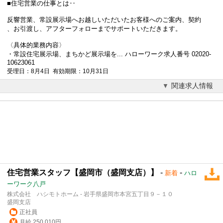
■
住宅営業
の仕事とは‥
反響営業、常設展示場へお越しいただいたお客様へのご案内、契約
、お引渡し、アフターフォローまでサポートいただきます。
〈具体的業務内容〉
・常設住宅展示場、まちかど展示場を... ハローワーク求人番号 02020-
10623061
受理日：8月4日 有効期限：10月31日
関連求人情報
住宅営業スタッフ【盛岡市（盛岡支店）】
-
-
新着
ハロ
ーワーク八戸
株式会社 ハシモトホーム - 岩手県盛岡市本宮五丁目９－１０
盛岡支店
正社員
月給 250,010円