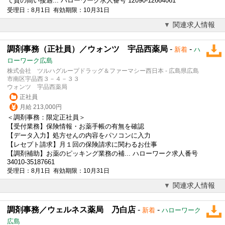
て質の高い接遇... ハローワーク求人番号 12090-12664061
受理日：8月1日 有効期限：10月31日
関連求人情報
調剤事務（正社員）／ウォンツ 宇品西薬局
-
-
新着
ハ
ローワーク広島
株式会社 ツルハグループドラッグ＆ファーマシー西日本 - 広島県広島
市南区宇品西３－４－３３
ウォンツ 宇品西薬局
正社員
月給 213,000円
＜調剤事務：限定正社員＞
【受付業務】保険情報・お薬手帳の有無を確認
【データ入力】処方せんの内容をパソコンに入力
【レセプト請求】月１回の保険請求に関わるお仕事
【調剤補助】お薬のピッキング業務の補... ハローワーク求人番号
34010-35187661
受理日：8月1日 有効期限：10月31日
関連求人情報
調剤事務／ウェルネス薬局 乃白店
-
-
新着
ハローワーク
広島