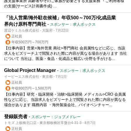
護支援事業所 高齢者やそのご家族が必要とする支援業務 ・ご利用者様
の支援(サービス計画書作成) ...
「法人営業/海外駐在候補」年収500～700万/化成品業
界向け原料専門商社
-
スポンサー：求人ボックス
渡辺ケミカル株式会社 - 大阪府 - 7月22日
正社員
年収500万円～700万円
【仕事内容】営業>海外営業 商社>専門商社 会員属性などに応じ、当該
求人をビズリーチ上で閲覧された際に内容が異なる場合があります 当社
について 当社は、医薬・食品・化成品と幅広い分野を手がける...
Global Project Manager
-
スポンサー：求人ボックス
イーピーエス株式会社 - 東京都 - 7月1日
正社員
年収800万円～1,500万円
【仕事内容】研究・臨床開発・治験>臨床開発 メディカル>CRO 会員属
性などに応じ、当該求人をビズリーチ上で閲覧された際に内容が異なる
場合があります 職務内容 ・海外製薬会社、バイオベンチャー...
登録販売者
-
スポンサー：ジョブメドレー
トモズ 上板橋北口店 - 東京都板橋区常盤台4-31-3 - 8月7日
正社員