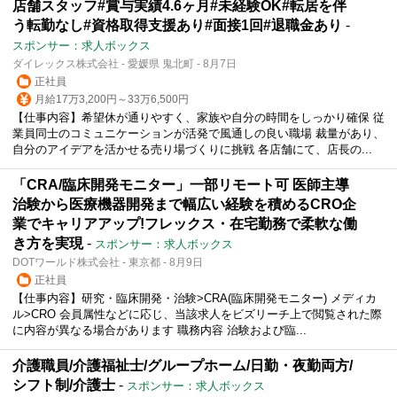
店舗スタッフ#賞与実績4.6ヶ月#未経験OK#転居を伴
う転勤なし#資格取得支援あり#面接1回#退職金あり
-
スポンサー：求人ボックス
ダイレックス株式会社 - 愛媛県 鬼北町 - 8月7日
正社員
月給17万3,200円～33万6,500円
【仕事内容】希望休が通りやすく、家族や自分の時間をしっかり確保 従
業員同士のコミュニケーションが活発で風通しの良い職場 裁量があり、
自分のアイデアを活かせる売り場づくりに挑戦 各店舗にて、店長の...
「CRA/臨床開発モニター」一部リモート可 医師主導
治験から医療機器開発まで幅広い経験を積めるCRO企
業でキャリアアップ!フレックス・在宅勤務で柔軟な働
き方を実現
-
スポンサー：求人ボックス
DOTワールド株式会社 - 東京都 - 8月9日
正社員
【仕事内容】研究・臨床開発・治験>CRA(臨床開発モニター) メディカ
ル>CRO 会員属性などに応じ、当該求人をビズリーチ上で閲覧された際
に内容が異なる場合があります 職務内容 治験および臨...
介護職員/介護福祉士/グループホーム/日勤・夜勤両方/
シフト制/介護士
-
スポンサー：求人ボックス