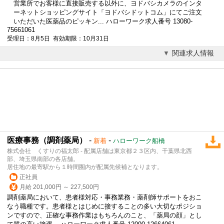
営業所でお客様に直接販売する以外に、ヨドバシカメラのインタ
ーネットショッピングサイト「ヨドバシドットコム」にてご注文
いただいた医薬品のピッキン... ハローワーク求人番号 13080-
75661061
受理日：8月5日 有効期限：10月31日
関連求人情報
医療事務（調剤薬局）
-
-
新着
ハローワーク船橋
株式会社 くすりの福太郎 - 配属店舗は東京都２３区内、千葉県北西
部、埼玉県南部の各店舗。
居住地の最寄駅から１時間圏内が配属先候補となります。
正社員
月給 201,000円 ～ 227,500円
調剤薬局において、患者様対応・事務業務・薬剤師サポートをおこ
なう職種です。患者様とはじめに接することの多い大切なポジショ
ンですので、正確な事務作業はもちろんのこと、「薬局の顔」とし