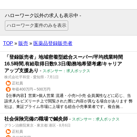
ハローワーク以外の求人も表示中 -
TOP
»
販売
»
医薬品登録販売者
「登録販売者」地域密着型総合スーパー/平均残業時間
16.5時間,有給取得日数9.3日/勤務地希望考慮/キャリア
アップ支援あり
-
スポンサー：求人ボックス
株式会社平和堂 - 愛知県 - 7月1日
正社員
年収400万円～500万円
【仕事内容】営業>個人営業 流通・小売>小売 会員属性などに応じ、当
該求人をビズリーチ上で閲覧された際に内容が異なる場合があります 弊
社は、東証プライム市場に上場する総合小売事業者です。複合施...
社会保険完備の職場で鍼灸師
-
スポンサー：求人ボックス
グラン治療院東京 - 東京都 港区 - 8月6日
正社員