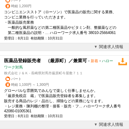
パート
時給 1,200円
コンビニエンスストア（ローソン）で医薬品の販売に関する業務、
コンビニ業務を行っていただきます。
・医薬品販売業務
一般的な風邪薬などの第二種医薬品やビタミン剤、整腸薬などの
第二種医薬品の説明・... ハローワーク求人番号 38010-25664061
受理日：8月1日 有効期限：10月31日
関連求人情報
医薬品登録販売者 （厳原町）／兼業可
-
-
新着
ハロー
ワーク対馬
株式会社Ｊ＆Ｋ - 長崎県対馬市厳原町今屋敷７１１
パート
時給 1,100円 ～ 1,300円
グローバルな雰囲気でみんなで楽しく仕事しませんか。
「厳原免税店 蔵」で医薬品販売登録者を募集します。
販売する商品のレジ・品出し、掃除などの業務になります。
・レジ業務・陳列棚の整理・接客・販売・フ... ハローワーク求人番号
42080-01005361
受理日：8月1日 有効期限：10月31日
関連求人情報