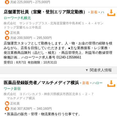
月給 225,000円～275,000円
店舗運営社員（室蘭・登別エリア限定勤務）
-
-
新着
ハ
ローワーク札幌北
株式会社 サンドラッグプラス - 北海道室蘭市中島本町１－４－４サン
ドラッグ室蘭モルエ中島店
正社員
月給 200,500円 ～ 295,500円
店舗運営スタッフとして勤務をします。人・物・お金の管理の経験を積
みながら、店長を目指していただきます。●主な業務接客・レジ業務・
発注業務商品陳列（品だし・補充）・商品管理売上、利益等の数値管理
稼働計画... ハローワーク求人番号 01240-13558661
受理日：8月7日 有効期限：10月31日
関連求人情報
医薬品登録販売者／マルチメディア横浜
-
-
新着
ハロー
ワーク新宿
株式会社 ヨドバシカメラ - 神奈川県横浜市西区北幸１－２－７
マルチメディア横浜
正社員
月給 307,828円 ～ 340,160円
＊医薬品の販売・管理・物流業務を行う仕事です。