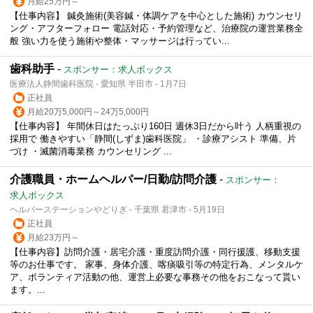
月給25万円～
【仕事内容】 鍼灸施術(美容鍼・体調ケアを中心とした施術) カウンセリ
ング・アフターフォロー 電話対応・予約管理など、治療院の運営業務全
般 強い力を使う施術や整体・マッサージは行ってい...
歯科助手
-
スポンサー：求人ボックス
医療法人静間歯科医院 - 愛知県 半田市 - 1月7日
正社員
月給20万5,000円～24万5,000円
【仕事内容】 年間休日はたっぷり160日 週休3日だから叶う 人柄重視の
採用で 働きやすい「静間(しずま)歯科医院」 ・診療アシスト 準備、片
づけ ・滅菌消毒業務 カウンセリング ...
介護職員・ホームヘルパー/日勤/訪問介護
-
スポンサー：
求人ボックス
ヘルパーステーションやどりぎ - 千葉県 君津市 - 5月19日
正社員
月給23万円～
【仕事内容】訪問介護・居宅介護・重度訪問介護・同行援護、移動支援
等のお仕事です。 家事、身体介護、喀痰吸引等の特定行為、メンタルケ
ア、ボランティア活動の他、運営上必要な事務その他をおこなって貰い
ます。...