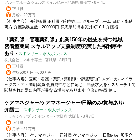
グループホームウェルスタイル笂井 - 群馬県 前橋市 - 8月7日
正社員
月給～20万円
【仕事内容】 介護職員 正社員 介護福祉士 グループホーム 日勤・夜勤
両方 介護業務全般 ~200000円 群馬県前橋市笂井町16-1 介護福...
「薬剤師・管理薬剤師」創業150年の歴史を持つ地域
密着型薬局 スキルアップ支援制度/充実した福利厚生
あり
-
スポンサー：求人ボックス
株式会社ヨネキ十字堂 - 宮城県 - 8月7日
正社員
年収500万円～600万円
【仕事内容】医療・看護・薬剤>薬剤師・管理薬剤師 メディカル>ドラ
ッグストア・調剤薬局 会員属性などに応じ、当該求人をビズリーチ上で
閲覧された際に内容が異なる場合があります 企業の特徴 創...
ケアマネジャー/ケアマネージャー/日勤のみ/賞与あり/
介護士
-
スポンサー：求人ボックス
うえろくケアプランセンター - 大阪府 大阪市 - 8月7日
正社員
月給～26万円
【仕事内容】 ケアマネジャー 正社員 ケアマネジャー 日勤のみ 居宅介