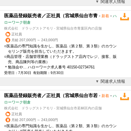
関連求人情報
医薬品登録販売者／正社員（宮城県仙台市青
-
-
新着
ハ
ローワーク朝倉
株式会社 ドラッグストアモリ - 宮城県仙台市青葉区内の店舗
正社員
月給 207,000円 ～ 243,000円
○医薬品の専門知識を生かし、医薬品（第２類、第３類）のカウン
セリング販売を担当していただきます。
○商品管理・店舗管理業務（ドラッグストア店内でレジ、接客、販
売、商品陳列等の業務）
＊勉強会や... ハローワーク求人番号 40150-02734761
受理日：7月30日 有効期限：9月30日
関連求人情報
医薬品登録販売者／正社員（宮城県仙台市若
-
-
新着
ハ
ローワーク朝倉
株式会社 ドラッグストアモリ - 宮城県仙台市若林区内の店舗
正社員
月給 207,000円 ～ 243,000円
○医薬品の専門知識を生かし、医薬品（第２類、第３類）のカウン