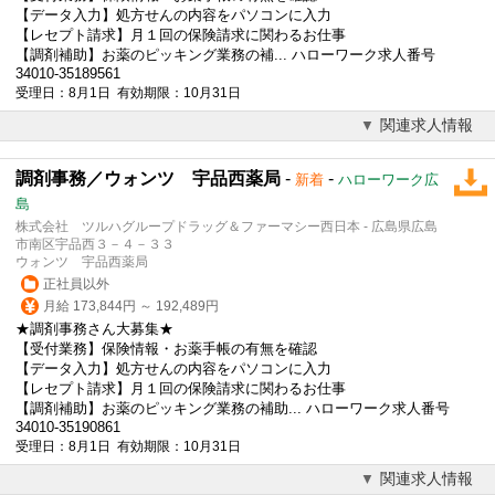
【データ入力】処方せんの内容をパソコンに入力
【レセプト請求】月１回の保険請求に関わるお仕事
【調剤補助】お薬のピッキング業務の補... ハローワーク求人番号
34010-35189561
受理日：8月1日 有効期限：10月31日
関連求人情報
調剤事務／ウォンツ 宇品西薬局
-
-
新着
ハローワーク広
島
株式会社 ツルハグループドラッグ＆ファーマシー西日本 - 広島県広島
市南区宇品西３－４－３３
ウォンツ 宇品西薬局
正社員以外
月給 173,844円 ～ 192,489円
★調剤事務さん大募集★
【受付業務】保険情報・お薬手帳の有無を確認
【データ入力】処方せんの内容をパソコンに入力
【レセプト請求】月１回の保険請求に関わるお仕事
【調剤補助】お薬のピッキング業務の補助... ハローワーク求人番号
34010-35190861
受理日：8月1日 有効期限：10月31日
関連求人情報