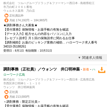
株式会社 ツルハグループドラッグ＆ファーマシー西日本 - 島根県松江
市乃白町２０６１番地
ウェルネス薬局 乃白店
正社員以外
月給 174,192円 ～ 184,965円
★調剤事務さん大募集★
【受付業務】保険情報・お薬手帳の有無を確認
【データ入力】処方せんの内容をパソコンに入力
【レセプト請求】月１回の保険請求に関わるお仕事
【調剤補助】お薬のピッキング業務の補助... ハローワーク求人番号
34010-35188261
受理日：8月1日 有効期限：10月31日
関連求人情報
調剤事務（正社員）／ウォンツ 井口明神薬
-
-
新着
ハ
ローワーク広島
株式会社 ツルハグループドラッグ＆ファーマシー西日本 - 広島県広島
市西区井口明神１－１－１０
ウォンツ 井口明神薬局
正社員
月給 213,000円
＜調剤事務：限定正社員＞
【受付業務】保険情報・お薬手帳の有無を確認