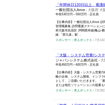
「年間休日120日以上」看護
一般社団法人Amor
大阪府 大
-
年収530万円～550万円
- 正社員
【仕事内容】一般社団法人Amor 訪問看
管理職募集 訪問看護ステーションにお
府大阪市此花区 JR関西本線(亀山-難
線 「西九条」駅 ...
スポンサー：求人ボックス
-
7月14
「大阪」システム営業/シス
ジャパンシステム株式会社
大
-
年収450万円～600万円
- 正社員
【仕事内容】大阪・システム営業/SE
略の企画、システム開発、インフラ
として、ご活躍いただきます。 「業
または他社ソリューションの提案もい
スポンサー：求人ボックス
-
7月28