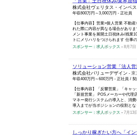
「営業」土日祝休み/業界屈指
株式会社ヴェリタス・インベス
年収800万円～3,000万円
- 正社員
【仕事内容】営業>個人営業 不動
れた際に内容が異なる場合がありま
メント事業を展開土日祝休み/残業1
トにメリハリをつけられます 仕事の内
スポンサー：求人ボックス
-
8月7日
ソリューション営業「法人営業
株式会社バリューデザイン
東
-
年収400万円～600万円
- 正社員 / 
【仕事内容】「反響営業」「キャッシ
「新規営業」 POSメーカーや代
マネー発行システムの導入と、消費
導入までが当ポジションの役割となり
スポンサー：求人ボックス
-
7月13
しっかり稼ぎたい方へ「イン