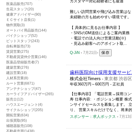
カスタマー対応経験者にも最適
医薬品販売(707)
生花スタッフ(20)
難しい訪問営業や飛び込み営業はな
健康アドバイザー(90)
未経験の方も始めやすい環境です。
ＥＣサイト店長(1)
物件買取(3)
【 具体的に見るお仕事内容 】
オートバイ用品販売(144)
・SNSのDM送信によるご案内業務
バイクショップ(52)
・電話での法人向け営業活動(※)
ピットスタッフ(243)
・見込み顧客へのアポイント取...
自転車販売(73)
賃貸営業(275)
Q-JiN
-
7月21日
-
不動産賃貸仲介営業(146)
医薬品登録販売者(7)
建築営業(276)
歯科医院向け採用支援サービス
建設営業(18)
人材系営業(8)
株式会社Timers
東京都 渋谷区
-
ルート営業(6871)
年収360万円～600万円
- 正社員
アンテナショップ(47)
【仕事内容】「電話営業→採用コンサ
カーライフアドバイザー(265)
寿 仕事内容: ・ポジション概要 株
販売士(12)
ンサイドセールスを募集します。 立
ハウスエージェント(4)
り、 営業スキルだけでなく、将来的
サイクルショップ(205)
開拓営業(634)
スポンサー：求人ボックス
-
7月13
出張買取(95)
補聴器販売(108)
不動産売買(1438)