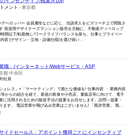
のインセンティブ/残業月10h
トメント
東京都
-
産>デベロッパー 会員属性などに応じ、当該求人をビズリーチ上で閲覧さ
す 投資用デザイナーズマンション販売を主軸に、不動産ディベロップ
0時間以下/転勤無し!ワークライフバランスを保ち、仕事とプライベー
容 [デザイン・立地・設備仕様]を選び抜い...
職」/インターネット/Webサービス・ASP
京都 中央区
契約社員
ュレス」×「マーケティング」で新たな価値を! 仕事内容: ・業務内容
理店等からの紹介を経て、新規の飲食や小売店、量販店等に向けて、電子
者に活用されるための販促手法の提案をお任せします。訪問～提案・
ます。 電話営業や飛び込み営業はございません! 「既存営業」 既...
日
サイドセールス」アポイント獲得ごとにインセンティブ