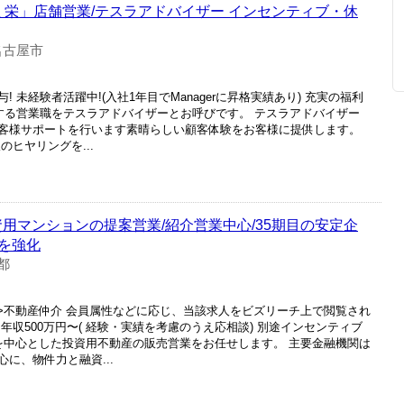
 栄」店舗営業/テスラアドバイザー インセンティブ・休
名古屋市
 未経験者活躍中!(入社1年目でManagerに昇格実績あり) 充実の福利
売する営業職をテスラアドバイザーとお呼びです。 テスラアドバイザー
客様サポートを行います素晴らしい顧客体験をお客様に提供します。
ヒヤリングを...
資用マンションの提案営業/紹介営業中心/35期目の安定企
を強化
都
産>不動産仲介 会員属性などに応じ、当該求人をビズリーチ上で閲覧され
年収500万円〜( 経験・実績を考慮のうえ応相談) 別途インセンティブ
中心とした投資用不動産の販売営業をお任せします。 主要金融機関は
に、物件力と融資...