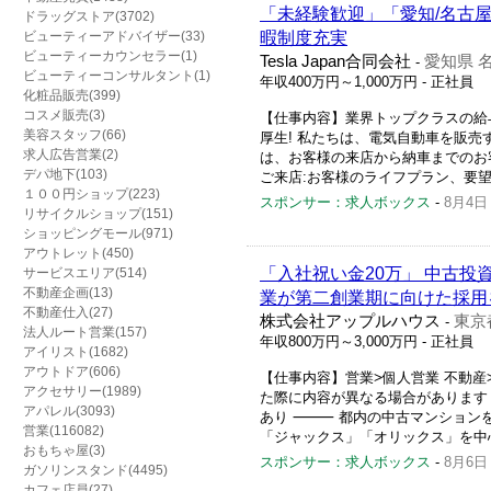
「未経験歓迎」「愛知/名古屋
ドラッグストア(3702)
ビューティーアドバイザー(33)
暇制度充実
ビューティーカウンセラー(1)
Tesla Japan合同会社
愛知県 
-
ビューティーコンサルタント(1)
年収400万円～1,000万円
- 正社員
化粧品販売(399)
コスメ販売(3)
【仕事内容】業界トップクラスの給与!
美容スタッフ(66)
厚生! 私たちは、電気自動車を販
求人広告営業(2)
は、お客様の来店から納車までのお
デパ地下(103)
ご来店:お客様のライフプラン、要望の
１００円ショップ(223)
スポンサー：求人ボックス
-
8月4日
リサイクルショップ(151)
ショッピングモール(971)
アウトレット(450)
「入社祝い金20万」 中古投
サービスエリア(514)
不動産企画(13)
業が第二創業期に向けた採用
不動産仕入(27)
株式会社アップルハウス
東京
-
法人ルート営業(157)
年収800万円～3,000万円
- 正社員
アイリスト(1682)
アウトドア(606)
【仕事内容】営業>個人営業 不動
アクセサリー(1989)
た際に内容が異なる場合があります 
アパレル(3093)
あり ⸻ 都内の中古マンションを
営業(116082)
「ジャックス」「オリックス」を中心
おもちゃ屋(3)
スポンサー：求人ボックス
-
8月6日
ガソリンスタンド(4495)
カフェ店員(27)