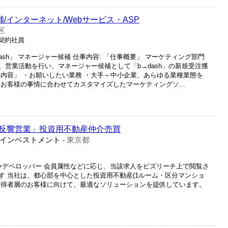
候補/インターネット/Webサービス・ASP
区
/ 契約社員
dash」 マネージャー候補 仕事内容: 「仕事概要」 マーケティング部門
営業活動を行い、マネージャー候補として「b→dash」の新規受注獲
事内容」 ・お願いしたい業務 ・大手～中小企業、あらゆる業種業態を
お客様の事情に合わせてカスタマイズしたマーケティングソ...
反響営業」投資用不動産仲介売買
インベストメント
東京都
-
産>デベロッパー 会員属性などに応じ、当該求人をビズリーチ上で閲覧さ
す 当社は、都心部を中心とした投資用不動産(1ルーム・区分マンショ
所得者層のお客様に向けて、最適なソリューションを提供しています。