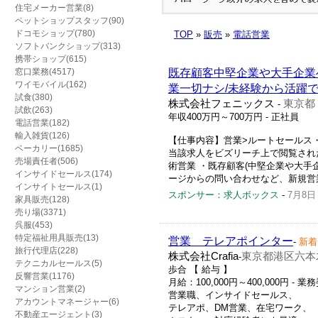
住宅メーカー営業(8)
ペットショップスタッフ(90)
ドコモショップ(780)
TOP
»
販売
»
電話営業
ソフトバンクショップ(313)
携帯ショップ(615)
窓口業務(4517)
既存顧客中堅企業や大手企業
ワイモバイル(162)
業一切ナシ/未経験から活躍で
試食(380)
株式会社フェニックス
東京都
-
試飲(263)
年収400万円～700万円
- 正社員
電話営業(182)
輸入雑貨(126)
【仕事内容】営業>ルートセールス・
ベーカリー(1685)
当該求人をビズリーチ上で閲覧され
売場責任者(506)
術営業 ・既存顧客(中堅企業や大手
インサイドセールス(174)
ージからの問い合わせなど、新規営業
インサイトセールス(1)
スポンサー：求人ボックス
-
7月8日
家具販売(128)
売り場(3371)
呉服(453)
特定福祉用具販売(13)
営業 テレアポインター
-
新着
旅行代理店(228)
株式会社Crafia
東京都港区六本木
-
テクニカルセールス(5)
歩合 【 給与 】
反響営業(1176)
月給：100,000円～400,000円 -
マンション営業(2)
営業職、インサイドセールス、
アカウントマネージャー(6)
テレアポ、DM営業、在宅ワーク、
不動産エージェント(3)