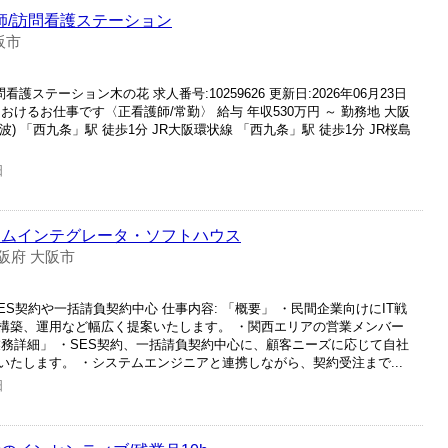
師/訪問看護ステーション
阪市
護ステーション木の花 求人番号:10259626 更新日:2026年06月23日
けるお仕事です〈正看護師/常勤〉 給与 年収530万円 ～ 勤務地 大阪
波) 「西九条」駅 徒歩1分 JR大阪環状線 「西九条」駅 徒歩1分 JR桜島
日
テムインテグレータ・ソフトハウス
阪府 大阪市
S契約や一括請負契約中心 仕事内容: 「概要」 ・民間企業向けにIT戦
構築、運用など幅広く提案いたします。 ・関西エリアの営業メンバー
務詳細」 ・SES契約、一括請負契約中心に、顧客ニーズに応じて自社
たします。 ・システムエンジニアと連携しながら、契約受注まで...
日