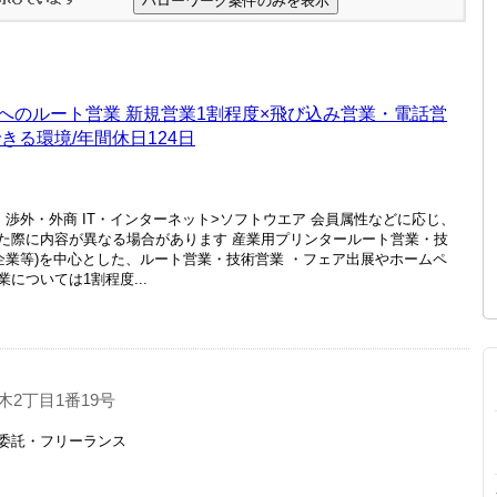
へのルート営業 新規営業1割程度×飛び込み営業・電話営
きる環境/年間休日124日
渉外・外商 IT・インターネット>ソフトウエア 会員属性などに応じ、
た際に内容が異なる場合があります 産業用プリンタールート営業・技
企業等)を中心とした、ルート営業・技術営業 ・フェア出展やホームペ
については1割程度...
2丁目1番19号
 業務委託・フリーランス