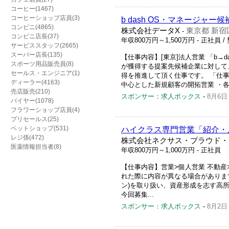
コーヒー(1467)
コーヒーショップ店員(3)
b dash OS・マネージャー
コンビニ(4865)
株式会社データX
東京都 新宿
-
コンビニ店長(37)
年収800万円～1,500万円
- 正社員 
サービススタッフ(2665)
スーパー店長(135)
【仕事内容】[東京]法人営業 「b→
スポーツ用品販売員(8)
が獲得する提案先候補企業に対して、
セールス・エンジニア(1)
得を推進して頂く仕事です。 「仕
ディーラー(4163)
中心とした新規顧客の開拓営業 ・各
売店販売(210)
スポンサー：求人ボックス
-
8月6日
バイヤー(1078)
フラワーショップ店員(4)
プリセールス(25)
ペットショップ(531)
ハイクラス専門営業「紹介・
レジ係(472)
株式会社ネクサス・プラウド・
医薬情報担当者(8)
年収800万円～1,000万円
- 正社員
【仕事内容】営業>個人営業 不動
れた際に内容が異なる場合がありま
ン)を取り扱い、資産形成を志す高
今回募集...
スポンサー：求人ボックス
-
8月2日