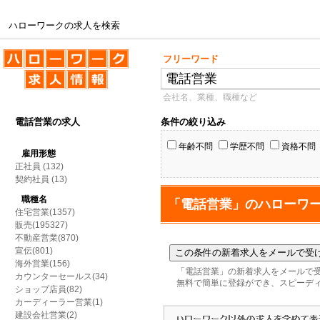
ハローワークの求人を検索
ハローワークの求人を検索
フリーワード
会社名、業種、職種など
電話営業の求人
条件の絞り込み
年齢不問
学歴不問
資格不問
雇用形態
正社員
(132)
契約社員
(13)
職種名
「電話営業」のハローワ
住宅営業(1357)
販売(195327)
不動産営業(870)
宣伝(801)
海外営業(156)
「電話営業」の新着求人をメールで
カウンターセールス(34)
無料で簡単に登録ができ、スピーデ
ショップ店員(82)
カーディーラー営業(1)
建設会社営業(2)