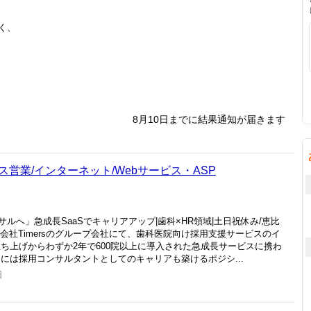
く、
8月10日までに結果通知が届きます
営業/インターネット/Webサービス・ASP
ルへ」急成長SaaSでキャリアアップ|歯科×HR領域|土日祝休み/恵比
式会社Timersのグループ会社にて、歯科医院向け採用支援サービスのイ
ち上げからわずか2年で600院以上に導入された急成長サービスに携わ
には採用コンサルタントとしてのキャリアも築けるポジシ...
日