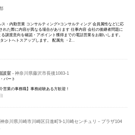
都
ルス・内勤営業 コンサルティング>コンサルティング 会員属性などに応
された際に内容が異なる場合があります 仕事内容 会社の後継者問題に
による譲渡意向を確認・アポイント獲得までの電話営業をお願いします。
ントへトスアップします。 配属先 ・2...
相談室
神奈川県藤沢市長後1083-1
-
ト・パート
介営業の事務職】事務経験ある方歓迎！
日
神奈川県川崎市川崎区日進町9-1川崎センチュリ－プラザ104
員