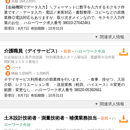
月給 164,220円
【金融機関でデータ入力】＼フォーマットに数字を入力するモクモク作
業です／・データ入力・電話／来客対応・書類整理・コピーなどの庶務
業務◎電話対応もありますが、取り次ぎメインなので、モクモク入力作
業のお仕... ハローワーク求人番号 38010-27042461
受理日：8月7日 有効期限：10月31日
関連求人情報
介護職員（デイサービス）
-
-
新着
ハローワーク今治
社会福祉法人風早偕楽園 特別養護老人ホーム菊仙荘 - 愛媛県今治市菊
間町種３５６０番地５
パート
時給 1,058円 ～ 1,096円
※デイサービス利用者の介助業務を行います。 ・食事、排せつ、入浴
介助、レクリエーション等 ・送迎業務（軽四、ハイエース）※変更の
範囲：変更なし... ハローワーク求人番号 38020-05392661
受理日：8月7日 有効期限：10月31日
関連求人情報
土木設計技術者・測量技術者・補償業務担当
-
-
新着
ハ
ローワーク今治