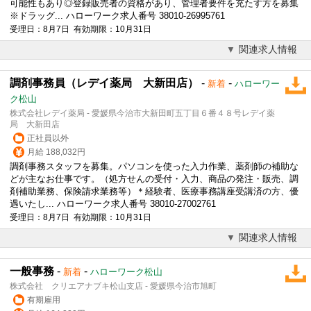
可能性もあり◎登録販売者の資格があり、管理者要件を充たす方を募集
※ドラッグ... ハローワーク求人番号 38010-26995761
受理日：8月7日 有効期限：10月31日
関連求人情報
調剤事務員（レデイ薬局 大新田店）
-
-
新着
ハローワー
ク松山
株式会社レデイ薬局 - 愛媛県今治市大新田町五丁目６番４８号レデイ薬
局 大新田店
正社員以外
月給 188,032円
調剤事務スタッフを募集。パソコンを使った入力作業、薬剤師の補助な
どが主なお仕事です。（処方せんの受付・入力、商品の発注・販売、調
剤補助業務、保険請求業務等）＊経験者、医療事務講座受講済の方、優
遇いたし... ハローワーク求人番号 38010-27002761
受理日：8月7日 有効期限：10月31日
関連求人情報
一般事務
-
-
新着
ハローワーク松山
株式会社 クリエアナブキ松山支店 - 愛媛県今治市旭町
有期雇用