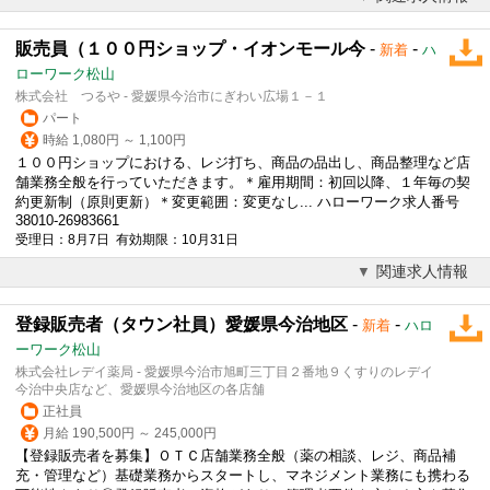
販売員（１００円ショップ・イオンモール今
-
-
新着
ハ
ローワーク松山
株式会社 つるや - 愛媛県今治市にぎわい広場１－１
パート
時給 1,080円 ～ 1,100円
１００円ショップにおける、レジ打ち、商品の品出し、商品整理など店
舗業務全般を行っていただきます。＊雇用期間：初回以降、１年毎の契
約更新制（原則更新）＊変更範囲：変更なし... ハローワーク求人番号
38010-26983661
受理日：8月7日 有効期限：10月31日
関連求人情報
登録販売者（タウン社員）愛媛県今治地区
-
-
新着
ハロ
ーワーク松山
株式会社レデイ薬局 - 愛媛県今治市旭町三丁目２番地９くすりのレデイ
今治中央店など、愛媛県今治地区の各店舗
正社員
月給 190,500円 ～ 245,000円
【登録販売者を募集】ＯＴＣ店舗業務全般（薬の相談、レジ、商品補
充・管理など）基礎業務からスタートし、マネジメント業務にも携わる