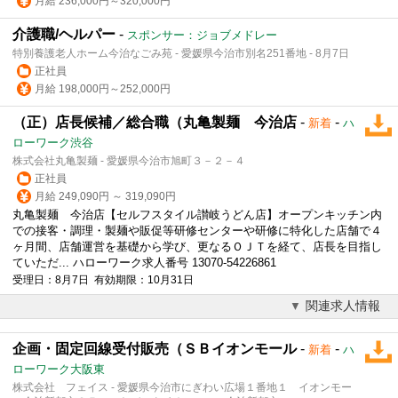
月給 236,000円～320,000円
介護職/ヘルパー
-
スポンサー：ジョブメドレー
特別養護老人ホーム今治なごみ苑 - 愛媛県今治市別名251番地 - 8月7日
正社員
月給 198,000円～252,000円
（正）店長候補／総合職（丸亀製麺 今治店
-
-
新着
ハ
ローワーク渋谷
株式会社丸亀製麺 - 愛媛県今治市旭町３－２－４
正社員
月給 249,090円 ～ 319,090円
丸亀製麺 今治店【セルフスタイル讃岐うどん店】オープンキッチン内
での接客・調理・製麺や販促等研修センターや研修に特化した店舗で４
ヶ月間、店舗運営を基礎から学び、更なるＯＪＴを経て、店長を目指し
ていただ... ハローワーク求人番号 13070-54226861
受理日：8月7日 有効期限：10月31日
関連求人情報
企画・固定回線受付販売（ＳＢイオンモール
-
-
新着
ハ
ローワーク大阪東
株式会社 フェイス - 愛媛県今治市にぎわい広場１番地１ イオンモー