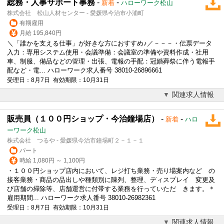
総務・人事サポート事務
-
-
新着
ハローワーク松山
株式会社 松山人材センター - 愛媛県今治市小浦町
有期雇用
月給 195,840円
＼「誰かを支える仕事」が好きな方におすすめ♪／－－－・伝票データ
入力：専用システム使用・会議準備：会議室の準備や資料作成・社用
車、制服、備品などの管理・出張、電報の手配：冠婚葬祭に伴う電報手
配など・電... ハローワーク求人番号 38010-26896661
受理日：8月7日 有効期限：10月31日
関連求人情報
販売員（１００円ショップ・今治鐘場店）
-
-
新着
ハロ
ーワーク松山
株式会社 つるや - 愛媛県今治市鐘場町２－１－１
パート
時給 1,080円 ～ 1,100円
・１００円ショップ店内において、レジ打ち業務・売り場案内など の
接客業務・商品の品出しや種類別に陳列、整理、ディスプレイ 変更及
び店舗の掃除等、店舗運営に付帯する業務を行っていただ きます。＊
雇用期間... ハローワーク求人番号 38010-26982361
受理日：8月7日 有効期限：10月31日
関連求人情報