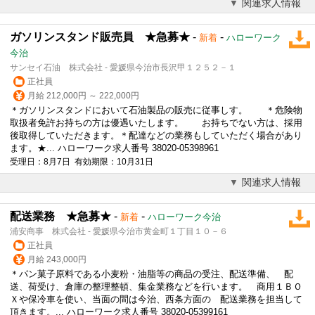
関連求人情報
ガソリンスタンド販売員 ★急募★
-
-
新着
ハローワーク
今治
サンセイ石油 株式会社 - 愛媛県今治市長沢甲１２５２－１
正社員
月給 212,000円 ～ 222,000円
＊ガソリンスタンドにおいて石油製品の販売に従事しす。 ＊危険物
取扱者免許お持ちの方は優遇いたします。 お持ちでない方は、採用
後取得していただきます。＊配達などの業務もしていただく場合があり
ます。★... ハローワーク求人番号 38020-05398961
受理日：8月7日 有効期限：10月31日
関連求人情報
配送業務 ★急募★
-
-
新着
ハローワーク今治
浦安商事 株式会社 - 愛媛県今治市黄金町１丁目１０－６
正社員
月給 243,000円
＊パン菓子原料である小麦粉・油脂等の商品の受注、配送準備、 配
送、荷受け、倉庫の整理整頓、集金業務などを行います。 商用１ＢＯ
Ｘや保冷車を使い、当面の間は今治、西条方面の 配送業務を担当して
頂きます。... ハローワーク求人番号 38020-05399161