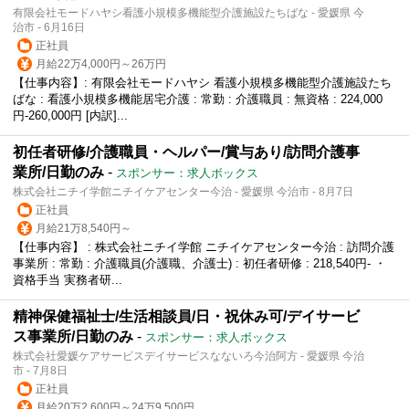
有限会社モードハヤシ看護小規模多機能型介護施設たちばな - 愛媛県 今
治市 - 6月16日
正社員
月給22万4,000円～26万円
【仕事内容】: 有限会社モードハヤシ 看護小規模多機能型介護施設たち
ばな : 看護小規模多機能居宅介護 : 常勤 : 介護職員 : 無資格 : 224,000
円-260,000円 [内訳]...
初任者研修/介護職員・ヘルパー/賞与あり/訪問介護事
業所/日勤のみ
-
スポンサー：求人ボックス
株式会社ニチイ学館ニチイケアセンター今治 - 愛媛県 今治市 - 8月7日
正社員
月給21万8,540円～
【仕事内容】 : 株式会社ニチイ学館 ニチイケアセンター今治 : 訪問介護
事業所 : 常勤 : 介護職員(介護職、介護士) : 初任者研修 : 218,540円- ・
資格手当 実務者研...
精神保健福祉士/生活相談員/日・祝休み可/デイサービ
ス事業所/日勤のみ
-
スポンサー：求人ボックス
株式会社愛媛ケアサービスデイサービスなないろ今治阿方 - 愛媛県 今治
市 - 7月8日
正社員
月給20万2,600円～24万9,500円