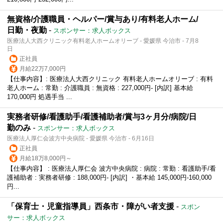
無資格/介護職員・ヘルパー/賞与あり/有料老人ホーム/
日勤・夜勤
-
スポンサー：求人ボックス
医療法人大西クリニック有料老人ホームオリーブ - 愛媛県 今治市 - 7月8
日
正社員
月給22万7,000円
【仕事内容】: 医療法人大西クリニック 有料老人ホームオリーブ : 有料
老人ホーム : 常勤 : 介護職員 : 無資格 : 227,000円‐ [内訳] 基本給
170,000円 処遇手当 ...
実務者研修/看護助手/看護補助者/賞与3ヶ月分/病院/日
勤のみ
-
スポンサー：求人ボックス
医療法人厚仁会波方中央病院 - 愛媛県 今治市 - 6月16日
正社員
月給18万8,000円～
【仕事内容】 : 医療法人厚仁会 波方中央病院 : 病院 : 常勤 : 看護助手/看
護補助者 : 実務者研修 : 188,000円- [内訳] ・基本給 145,000円-160,000
円...
「保育士・児童指導員」西条市・障がい者支援
-
スポン
サー：求人ボックス