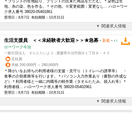
＊プリントの生地貼り、プリントの出来た商品をたたむ。＊染色は生
地、糸の染、色を作る。＊その他。※変更範囲：変更なし... ハローワー
ク求人番号 38020-05401861
受理日：8月7日 有効期限：10月31日
関連求人情報
生活支援員 ＜＜未経験者大歓迎＞＞★急募
-
-
新着
ハ
ローワーク今治
一般社団法人 そらとたいよう - 愛媛県今治市国分１丁目８－４３
正社員
月給 200,000円 ～ 280,000円
＊障がいをお持ちの利用者様の支援・見守り（トイレへの誘導等） ・
食事の介助業務等を行います。＊パソコン入力作業あり（書類の作成な
ど）＊利用者様と一緒に内職等の軽作業（タオルたたみ、袋入れ等）＊
利用者様... ハローワーク求人番号 38020-05402961
受理日：8月7日 有効期限：10月31日
関連求人情報