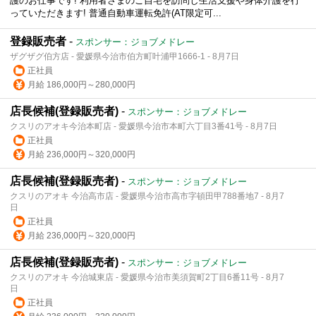
護のお仕事です! 利用者さまのご自宅を訪問し生活支援や身体介護を行
っていただきます! 普通自動車運転免許(AT限定可...
登録販売者
-
スポンサー：ジョブメドレー
ザグザグ伯方店 - 愛媛県今治市伯方町叶浦甲1666-1 - 8月7日
正社員
月給 186,000円～280,000円
店長候補(登録販売者)
-
スポンサー：ジョブメドレー
クスリのアオキ今治本町店 - 愛媛県今治市本町六丁目3番41号 - 8月7日
正社員
月給 236,000円～320,000円
店長候補(登録販売者)
-
スポンサー：ジョブメドレー
クスリのアオキ 今治高市店 - 愛媛県今治市高市字頓田甲788番地7 - 8月7
日
正社員
月給 236,000円～320,000円
店長候補(登録販売者)
-
スポンサー：ジョブメドレー
クスリのアオキ 今治城東店 - 愛媛県今治市美須賀町2丁目6番11号 - 8月7
日
正社員