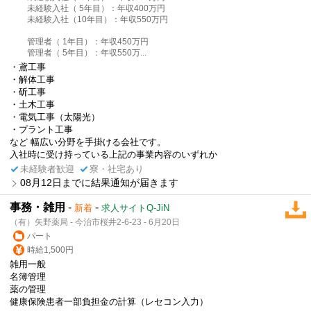
未経験入社（ 5年目）：年収400万円
未経験入社（10年目）：年収550万円
管理者（ 1年目）：年収450万円
管理者（ 5年目）：年収550万...
・鳶工事
・解体工事
・斫工事
・土木工事
・電気工事（太陽光）
・プラント工事
など 幅広い分野を手掛ける会社です。
入社時に受け持っている上記の事業内容のいずれか
未経験者歓迎
寮・社宅あり
08月12日までに結果通知が届きます
事務・雑用
-
-
新着
求人サイトQ-JiN
（有）矢野薬局 - 今治市桜井2-6-23 - 6月20日
パート
時給1,500円
雑用一般
名簿管理
薬の管理
健康保険患者一部負担金の計算（レセコン入力）