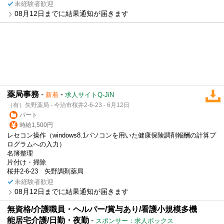
未経験者歓迎
08月12日までに結果通知が届きます
薬局事務
-
-
新着
求人サイトQ-JiN
（有）矢野薬局 - 今治市桜井2-6-23 - 6月12日
パート
時給1,500円
レセコン操作（windows8.1パソコンを用いた健康保険調剤報酬の計算プ
ログラムへの入力）
名簿整理
片付け・掃除
桜井2-6-23 矢野調剤薬局
未経験者歓迎
08月12日までに結果通知が届きます
無資格/介護職員・ヘルパー/賞与あり/看護小規模多機
能居宅介護/日勤・夜勤
-
スポンサー：求人ボックス