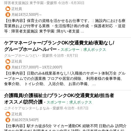
障害者支援施設 東予学園 - 愛媛県 今治市 - 6月30日
正社員
月給18万2,500円～
【仕事内容】保育士の資格を活かせるお仕事です。 : 施設内における療
育業務および付帯する業務 ・生活指導計画の作成 ・保護者対応 ・送迎
等 : 障害者支援施設 東予学園 :障がい者支援 ...
ケアマネージャー/ブランクOK/交通費支給/夜勤なし/
グループホーム/ヘルパー
-
スポンサー：求人ボックス
グループホームつどい - 愛媛県 今治市 - 8月7日
正社員
月給17万7,000円～19万2,000円
【仕事内容】日勤のみ&残業基本なし! /入職後のサポート体制万全 グル
ープホームでの介護業務 フロアや居室の掃除、 利用者様の食事準備、
食事介助、 トイレ介助、 入浴介助、 お茶の準備、 ...
介護職員/介護福祉士/ブランクOK/交通費支給/担当者
オススメ/訪問介護
-
スポンサー：求人ボックス
ニチイケアセンターしまなみ - 愛媛県 今治市 - 8月7日
正社員
月給20万9,540円
【仕事内容】駅チカ徒歩5分 マイカー通勤OK 経験不問 日勤のみ 訪問介