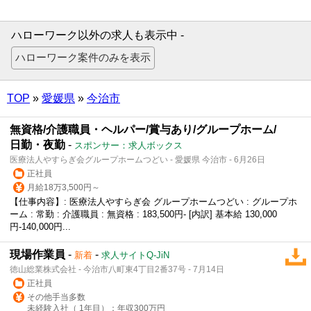
ハローワーク以外の求人も表示中 -
TOP
»
愛媛県
»
今治市
無資格/介護職員・ヘルパー/賞与あり/グループホーム/
日勤・夜勤
-
スポンサー：求人ボックス
医療法人やすらぎ会グループホームつどい - 愛媛県 今治市 - 6月26日
正社員
月給18万3,500円～
【仕事内容】: 医療法人やすらぎ会 グループホームつどい : グループホ
ーム : 常勤 : 介護職員 : 無資格 : 183,500円- [内訳] 基本給 130,000
円-140,000円...
現場作業員
-
-
新着
求人サイトQ-JiN
徳山総業株式会社 - 今治市八町東4丁目2番37号 - 7月14日
正社員
その他手当多数
未経験入社（ 1年目）：年収300万円