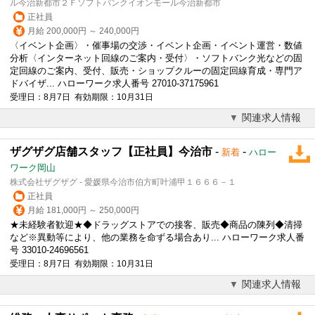
ル今治新都市２Ｆソフトバンクイオンモール今治新都市
正社員
月給 200,000円 ～ 240,000円
〈イベント企画〉・催事場の交渉・イベント企画・イベント運営・数値
分析〈インターネット回線のご案内・受付〉・ソフトバンク光などの固
定回線のご案内、受付、販売・ショップクルーの固定回線育成・専門ア
ドバイザ... ハローワーク求人番号 27010-37175961
受理日：8月7日 有効期限：10月31日
関連求人情報
ザグザグ店舗スタッフ【正社員】今治市
-
-
新着
ハロー
ワーク岡山
株式会社ザグザグ - 愛媛県今治市伯方町叶浦甲１６６６－１
正社員
月給 181,000円 ～ 250,000円
★未経験者歓迎★◆ドラッグストアでの接客、販売◆商品の陳列◆清掃
など※異動等により、他の業務を命ずる場合あり... ハローワーク求人番
号 33010-24696561
受理日：8月7日 有効期限：10月31日
関連求人情報