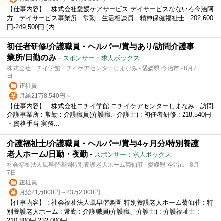
【仕事内容】 : 株式会社愛媛ケアサービス デイサービスなないろ今治阿
方 : デイサービス事業所 : 常勤 : 生活相談員 : 精神保健福祉士 : 202,600
円-249,500円 [内...
初任者研修/介護職員・ヘルパー/賞与あり/訪問介護事
業所/日勤のみ
-
スポンサー：求人ボックス
株式会社ニチイ学館ニチイケアセンターしまなみ - 愛媛県 今治市 - 8月7
日
正社員
月給21万8,540円～
【仕事内容】 : 株式会社ニチイ学館 ニチイケアセンターしまなみ : 訪問
介護事業所 : 常勤 : 介護職員(介護職、介護士) : 初任者研修 : 218,540円-
・資格手当 実務...
介護福祉士/介護職員・ヘルパー/賞与4ヶ月分/特別養護
老人ホーム/日勤・夜勤
-
スポンサー：求人ボックス
社会福祉法人風早偕楽園特別養護老人ホーム菊仙荘 - 愛媛県 今治市 - 8月
7日
正社員
月給21万800円～23万2,000円
【仕事内容】 : 社会福祉法人風早偕楽園 特別養護老人ホーム菊仙荘 : 特
別養護老人ホーム : 常勤 : 介護職員(介護職、介護士) : 介護福祉士 :
210,800円-232,000円...