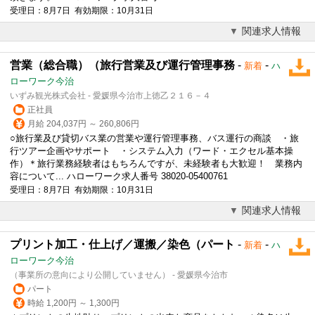
受理日：8月7日 有効期限：10月31日
関連求人情報
営業（総合職）（旅行営業及び運行管理事務
-
-
新着
ハ
ローワーク今治
いずみ観光株式会社 - 愛媛県今治市上徳乙２１６－４
正社員
月給 204,037円 ～ 260,806円
○旅行業及び貸切バス業の営業や運行管理事務、バス運行の商談 ・旅
行ツアー企画やサポート ・システム入力（ワード・エクセル基本操
作）＊旅行業務経験者はもちろんですが、未経験者も大歓迎！ 業務内
容について... ハローワーク求人番号 38020-05400761
受理日：8月7日 有効期限：10月31日
関連求人情報
プリント加工・仕上げ／運搬／染色（パート
-
-
新着
ハ
ローワーク今治
（事業所の意向により公開していません） - 愛媛県今治市
パート
時給 1,200円 ～ 1,300円