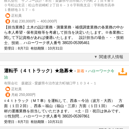
株式会社 サンコー設計 - 本社：愛媛県今治市郷六ヶ内町２丁目４番５
０号松山支店：松山市岩崎町２丁目６－３６宇和島支店：宇和島市高串
１番耕地３５７－６
正社員
月給 230,000円 ～ 400,000円
【担当業務】土木の設計業務・測量業務・補償調査業務の各業務の中か
ら本人希望・保有資格等を考慮して担当を決定いたします。※各業務に
関して下記資格があれば優遇いたします。 設計担当の場合・・・技術
士、技術... ハローワーク求人番号 38020-05395461
受理日：8月7日 有効期限：10月31日
関連求人情報
運転手（４ｔトラック）★急募★
-
-
新着
ハローワーク今
治
有限会社 森建設 - 愛媛県今治市波方町樋口甲１０３４－１
正社員
月給 250,000円
○４ｔトラック（ＭＴ車）を運転して、西条～今治（波方・大西） 方
面（１日２回）、西条～福山（福山・三原）方面（１日１回） への鋼
材の運搬業務を担当していただきます。 ○土・日・祝日は休みです。
☆性別問... ハローワーク求人番号 38020-05397861
受理日：8月7日 有効期限：10月31日