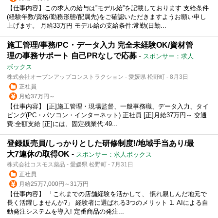
【仕事内容】この求人の給与は”モデル給”を記載しております 支給条件
(経験年数/資格/勤務形態/配属先)をご確認いただきますようお願い申し
上げます。 月給33万円 モデル給の支給条件:常勤(日勤...
施工管理/事務/PC・データ入力 完全未経験OK/資材管
理の事務サポート 自己PRなしで応募
-
スポンサー：求人
ボックス
株式会社オープンアップコンストラクション - 愛媛県 松野町 - 8月3日
正社員
月給37万円～
【仕事内容】 [正]施工管理・現場監督、一般事務職、データ入力、タイ
ピング(PC・パソコン・インターネット) 正社員 [正]月給37万円～ 交通
費:全額支給 [正]には、固定残業代:49...
登録販売員/しっかりとした研修制度!/地域手当あり/最
大7連休の取得OK
-
スポンサー：求人ボックス
株式会社コスモス薬品 - 愛媛県 松野町 - 7月31日
正社員
月給25万7,000円～31万円
【仕事内容】 「これまでの店舗経験を活かして、 慣れ親しんだ地元で
長く活躍しませんか?」 経験者に選ばれる3つのメリット 1. AIによる自
動発注システムを導入! 定番商品の発注...