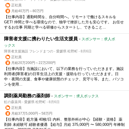
正社員
月給40万円～80万円
【仕事内容】通勤時間を、自分時間へ。リモートで働けるスキルを
GET! 仲間と学べる環境なので、独学で挫折した方も安心です。 お任せ
するお仕事 同期と学べる研修からスタートし、できること...
障害者支援に携わりたい生活支援員
-
スポンサー：求人ボ
ックス
障害者支援施設 フレンドまつの - 愛媛県 松野町 - 8月6日
正社員
月給20万200円～22万200円
【仕事内容】当施設において、以下の業務を行っていただきます。施設
利用者(障害者)の日常生活上の支援・援助を行っていただきます。日
中・夜間の支援、食事や健康状態のチェック、見守り等。また、パソコ
ンを使用...
調剤薬局勤務の薬剤師
-
スポンサー：求人ボックス
虹の森薬局 - 愛媛県 松野町 - 8月6日
正社員
月給37万5,000円～58万円
【仕事内容】処方箋 40枚/日 内科、整形外科が中心 【経験・資格】 薬
剤師 未経験可 経験者優遇 【給与】月給 375,000円 〜 580,000円 年棒制