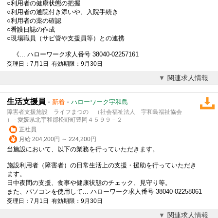
○利用者の健康状態の把握
○利用者の通院付き添いや、入院手続き
○利用者の薬の確認
○看護日誌の作成
○現場職員（サビ管や支援員等）との連携
《... ハローワーク求人番号 38040-02257161
受理日：7月1日 有効期限：9月30日
関連求人情報
生活支援員
-
-
新着
ハローワーク宇和島
障害者支援施設 ライフまつの （社会福祉法人 宇和島福祉協会
） - 愛媛県北宇和郡松野町豊岡４５９９－２
正社員
月給 204,200円 ～ 224,200円
当施設において、以下の業務を行っていただきます。
施設利用者（障害者）の日常生活上の支援・援助を行っていただき
ます。
日中夜間の支援、食事や健康状態のチェック、見守り等。
また、パソコンを使用して... ハローワーク求人番号 38040-02258061
受理日：7月1日 有効期限：9月30日
関連求人情報