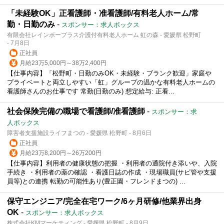
「未経験OK」正看護師・准看護師/有料老人ホーム/常
勤・日勤のみ
-
スポンサー：求人ボックス
有限会社レインボープラス介護付有料老人ホーム 虹の森 - 愛媛県 松野町
- 7月8日
正社員
月給23万5,000円～38万2,400円
【仕事内容】「松野町・日勤のみOK・未経験・ブランク歓迎」家庭や
プライベートと両立しやすい「虹」グループの温かな有料老人ホームの
看護師さんのお仕事です 常勤(日勤のみ) 想定給与: 正看...
社会保険完備の職場で看護師/准看護師
-
スポンサー：求
人ボックス
障害者支援施設ライフまつの - 愛媛県 松野町 - 8月6日
正社員
月給23万8,200円～26万200円
【仕事内容】利用者の健康状態の把握 ・利用者の通院付き添いや、入院
手続き ・利用者の薬の確認 ・看護日誌の作成 ・現場職員(サビ管や支援
員等)との連携 転勤の可能性あり(豊正園・フレンドまつの) ...
保守エンジニア/完全在宅ワーク/6ヶ月研修/他業界出身
OK
-
スポンサー：求人ボックス
株式会社KMマーケティング - 愛媛県 松野町 - 8月9日