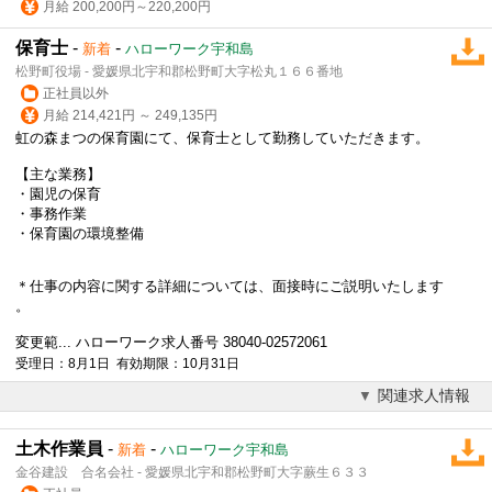
月給 200,200円～220,200円
保育士
-
-
新着
ハローワーク宇和島
松野町役場 - 愛媛県北宇和郡松野町大字松丸１６６番地
正社員以外
月給 214,421円 ～ 249,135円
虹の森まつの保育園にて、保育士として勤務していただきます。
【主な業務】
・園児の保育
・事務作業
・保育園の環境整備
＊仕事の内容に関する詳細については、面接時にご説明いたします
。
変更範... ハローワーク求人番号 38040-02572061
受理日：8月1日 有効期限：10月31日
関連求人情報
土木作業員
-
-
新着
ハローワーク宇和島
金谷建設 合名会社 - 愛媛県北宇和郡松野町大字蕨生６３３