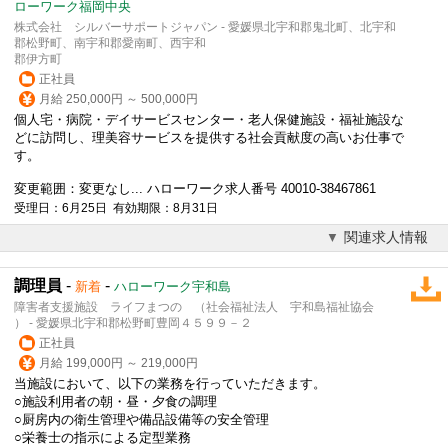
ローワーク福岡中央
株式会社 シルバーサポートジャパン - 愛媛県北宇和郡鬼北町、北宇和
郡松野町、南宇和郡愛南町、西宇和
郡伊方町
正社員
月給 250,000円 ～ 500,000円
個人宅・病院・デイサービスセンター・老人保健施設・福祉施設な
どに訪問し、理美容サービスを提供する社会貢献度の高いお仕事で
す。
変更範囲：変更なし... ハローワーク求人番号 40010-38467861
受理日：6月25日 有効期限：8月31日
関連求人情報
調理員
-
-
新着
ハローワーク宇和島
障害者支援施設 ライフまつの （社会福祉法人 宇和島福祉協会
） - 愛媛県北宇和郡松野町豊岡４５９９－２
正社員
月給 199,000円 ～ 219,000円
当施設において、以下の業務を行っていただきます。
○施設利用者の朝・昼・夕食の調理
○厨房内の衛生管理や備品設備等の安全管理
○栄養士の指示による定型業務