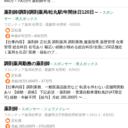
450万～700万円 薬剤師手当 ...
薬剤師/調剤/調剤薬局/松丸駅/年間休日120日～
-
スポン
サー：求人ボックス
フロンティア薬局 松野店 - 愛媛県 松野町 - 8月6日
正社員
年収470万円～600万円
【仕事内容】 薬剤師 正社員 調剤薬局 調剤業務,服薬指導,薬歴管理 在庫
管理 総合科目 在宅あり 幅広い経験が積める総合科目/全国に150店舗近
く薬局を出店! 医療・福祉のプ...
調剤薬局勤務の薬剤師
-
スポンサー：求人ボックス
フロンティア薬局松野店 - 愛媛県 松野町 - 8月6日
正社員
月給28万5,000円～37万円
【仕事内容】調剤業務、一般医薬品販売など 転居を伴わない店舗間異動
あり 【経験・資格】 下記必須 ・薬剤師 ・普通自動車運転免許(AT限定
可) 経験・年齢不問 【給与】月給 285,000円 〜 ...
薬剤師
-
スポンサー：ジョブメドレー
フロンティア薬局松野店 - 愛媛県北宇和郡松野町延野々1411-1 - 8月6日
正社員
月給 285,000円～370,000円