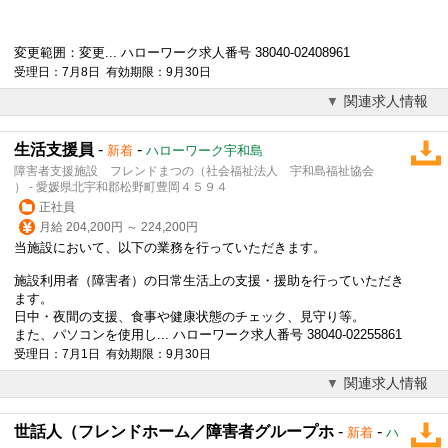
変更範囲：変更... ハローワーク求人番号 38040-02408961
受理日：7月8日 有効期限：9月30日
関連求人情報
生活支援員
-
-
新着
ハローワーク宇和島
障害者支援施設 フレンドまつの（社会福祉法人 宇和島福祉協会
） - 愛媛県北宇和郡松野町豊岡４５９４
正社員
月給 204,200円 ～ 224,200円
当施設において、以下の業務を行っていただきます。
施設利用者（障害者）の日常生活上の支援・援助を行っていただき
ます。
日中・夜間の支援、食事や健康状態のチェック、見守り等。
また、パソコンを使用し... ハローワーク求人番号 38040-02255861
受理日：7月1日 有効期限：9月30日
関連求人情報
世話人（フレンドホーム／障害者グループホ
-
-
新着
ハ