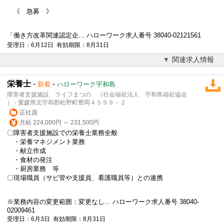
《 急募 》
「働き方改革関連認定企... ハローワーク求人番号 38040-02121561
受理日：6月12日 有効期限：8月31日
関連求人情報
栄養士
-
-
新着
ハローワーク宇和島
障害者支援施設 ライフまつの （社会福祉法人 宇和島福祉協会
） - 愛媛県北宇和郡松野町豊岡４５９９－２
正社員
月給 224,000円 ～ 231,500円
〇障害者支援施設での栄養士業務全般
・栄養マネジメント業務
・献立作成
・食材の発注
・厨房業務 等
〇現場職員（サビ管や支援員、看護職員等）との連携
※業務内容の変更範囲：変更なし... ハローワーク求人番号 38040-
02009461
受理日：6月3日 有効期限：8月31日