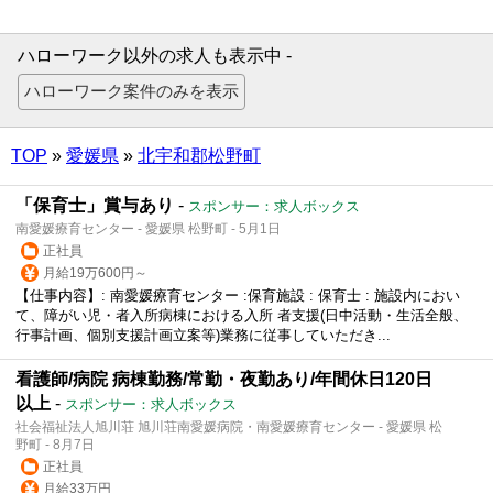
ハローワーク以外の求人も表示中 -
TOP
»
愛媛県
»
北宇和郡松野町
「保育士」賞与あり
-
スポンサー：求人ボックス
南愛媛療育センター - 愛媛県 松野町 - 5月1日
正社員
月給19万600円～
【仕事内容】: 南愛媛療育センター :保育施設 : 保育士 : 施設内におい
て、障がい児・者入所病棟における入所 者支援(日中活動・生活全般、
行事計画、個別支援計画立案等)業務に従事していただき...
看護師/病院 病棟勤務/常勤・夜勤あり/年間休日120日
以上
-
スポンサー：求人ボックス
社会福祉法人旭川荘 旭川荘南愛媛病院・南愛媛療育センター - 愛媛県 松
野町 - 8月7日
正社員
月給33万円