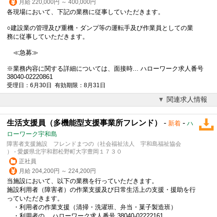
月給 220,000円 ～ 400,000円
各現場において、下記の業務に従事していただきます。
○建設業の管理及び重機・ダンプ等の運転手及び作業員としての業
務に従事していただきます。
≪急募≫
※業務内容に関する詳細については、面接時... ハローワーク求人番号
38040-02220861
受理日：6月30日 有効期限：8月31日
関連求人情報
生活支援員（多機能型支援事業所フレンド）
-
-
新着
ハ
ローワーク宇和島
障害者支援施設 フレンドまつの（社会福祉法人 宇和島福祉協会
） - 愛媛県北宇和郡松野町大字豊岡１７３０
正社員
月給 204,200円 ～ 224,200円
当施設において、以下の業務を行っていただきます。
施設利用者（障害者）の作業支援及び日常生活上の支援・援助を行
っていただきます。
・利用者の作業支援（清掃・洗濯班、弁当・菓子製造班）
・利用者の... ハローワーク求人番号 38040-02222161