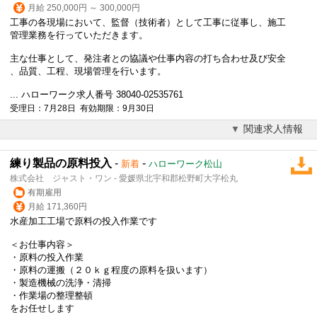
月給 250,000円 ～ 300,000円
工事の各現場において、監督（技術者）として工事に従事し、施工
管理業務を行っていただきます。
主な仕事として、発注者との協議や仕事内容の打ち合わせ及び安全
、品質、工程、現場管理を行います。
... ハローワーク求人番号 38040-02535761
受理日：7月28日 有効期限：9月30日
関連求人情報
練り製品の原料投入
-
-
新着
ハローワーク松山
株式会社 ジャスト・ワン - 愛媛県北宇和郡松野町大字松丸
有期雇用
月給 171,360円
水産加工工場で原料の投入作業です
＜お仕事内容＞
・原料の投入作業
・原料の運搬（２０ｋｇ程度の原料を扱います）
・製造機械の洗浄・清掃
・作業場の整理整頓
をお任せします