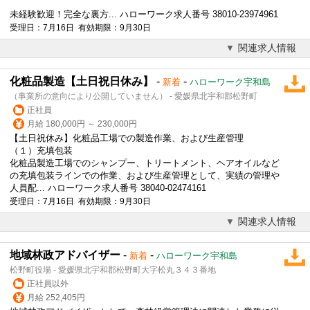
未経験歓迎！完全な裏方... ハローワーク求人番号 38010-23974961
受理日：7月16日 有効期限：9月30日
関連求人情報
化粧品製造【土日祝日休み】
-
-
新着
ハローワーク宇和島
（事業所の意向により公開していません） - 愛媛県北宇和郡松野町
正社員
月給 180,000円 ～ 230,000円
【土日祝休み】化粧品工場での製造作業、および生産管理
（１）充填包装
化粧品製造工場でのシャンプー、トリートメント、ヘアオイルなど
の充填包装ラインでの作業、および生産管理として、実績の管理や
人員配... ハローワーク求人番号 38040-02474161
受理日：7月16日 有効期限：9月30日
関連求人情報
地域林政アドバイザー
-
-
新着
ハローワーク宇和島
松野町役場 - 愛媛県北宇和郡松野町大字松丸３４３番地
正社員以外
月給 252,405円