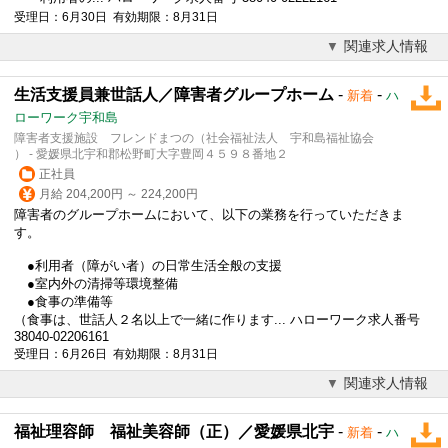
受理日：6月30日 有効期限：8月31日
関連求人情報
生活支援員兼世話人／障害者グループホーム
-
-
新着
ハ
ローワーク宇和島
障害者支援施設 フレンドまつの（社会福祉法人 宇和島福祉協会
） - 愛媛県北宇和郡松野町大字豊岡４５９８番地２
正社員
月給 204,200円 ～ 224,200円
障害者のグループホームにおいて、以下の業務を行っていただきま
す。
●利用者（障がい者）の日常生活全般の支援
●室内外の清掃等環境整備
●食事の準備等
（食事は、世話人２名以上で一緒に作ります... ハローワーク求人番号
38040-02206161
受理日：6月26日 有効期限：8月31日
関連求人情報
福祉理容師 福祉美容師（正）／愛媛県北宇
-
-
新着
ハ