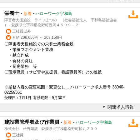
栄養士
-
-
新着
ハローワーク宇和島
障害者支援施設 ライフまつの （社会福祉法人 宇和島福祉協会
） - 愛媛県北宇和郡松野町豊岡４５９９－２
正社員以外
月給 206,650円 ～ 209,150円
〇障害者支援施設での栄養士業務全般
・栄養マネジメント業務
・献立作成
・食材の発注
・厨房業務 等
〇現場職員（サビ管や支援員、看護職員等）との連携
※業務内容の変更範囲：変更なし... ハローワーク求人番号 38040-
02259361
受理日：7月1日 有効期限：9月30日
関連求人情報
建設業管理者及び作業員
-
-
新着
ハローワーク宇和島
株式会社 松野建設 - 愛媛県北宇和郡松野町松丸３９９
正社員