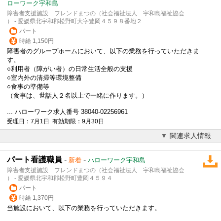
ローワーク宇和島
障害者支援施設 フレンドまつの（社会福祉法人 宇和島福祉協会
） - 愛媛県北宇和郡松野町大字豊岡４５９８番地２
パート
時給 1,150円
障害者のグループホームにおいて、以下の業務を行っていただきま
す。
○利用者（障がい者）の日常生活全般の支援
○室内外の清掃等環境整備
○食事の準備等
（食事は、世話人２名以上で一緒に作ります。）
... ハローワーク求人番号 38040-02256961
受理日：7月1日 有効期限：9月30日
関連求人情報
パート看護職員
-
-
新着
ハローワーク宇和島
障害者支援施設 フレンドまつの（社会福祉法人 宇和島福祉協会
） - 愛媛県北宇和郡松野町豊岡４５９４
パート
時給 1,370円
当施設において、以下の業務を行っていただきます。