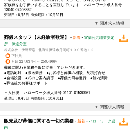
家族葬をお手伝いすることを重視しています... ハローワーク求人番号
13040-07408862
受理日：8月5日 有効期限：10月31日
関連求人情報
葬儀スタッフ【未経験者歓迎】
-
-
新着
室蘭公共職業安定
所 伊達分室
株式会社 伊達斎場 - 北海道伊達市舟岡町１９０番地１２
正社員
月給 227,637円 ～ 250,496円
葬儀
に関わる業務全般に従事していただきます。
●電話応対 ●搬送業務 ●お客様と
葬儀
の相談、見積打合せ
●会場設営 ●式のご案内誘導 ●
葬儀
の司会進行 ●館内清掃
●
葬儀
後のお客様サポート
＊入社後... ハローワーク求人番号 01101-01530961
受理日：8月3日 有効期限：10月31日
関連求人情報
販売及び葬儀に関する一切の業務
-
-
新着
ハローワーク岩
内