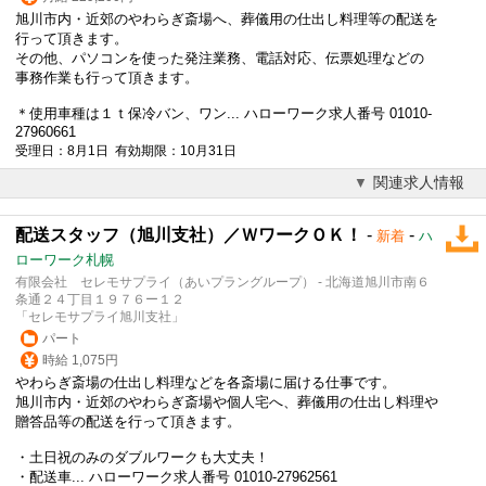
旭川市内・近郊のやわらぎ斎場へ、
葬儀
用の仕出し料理等の配送を
行って頂きます。
その他、パソコンを使った発注業務、電話対応、伝票処理などの
事務作業も行って頂きます。
＊使用車種は１ｔ保冷バン、ワン... ハローワーク求人番号 01010-
27960661
受理日：8月1日 有効期限：10月31日
関連求人情報
配送スタッフ（旭川支社）／ＷワークＯＫ！
-
-
新着
ハ
ローワーク札幌
有限会社 セレモサプライ（あいプラングループ） - 北海道旭川市南６
条通２４丁目１９７６ー１２
「セレモサプライ旭川支社」
パート
時給 1,075円
やわらぎ斎場の仕出し料理などを各斎場に届ける仕事です。
旭川市内・近郊のやわらぎ斎場や個人宅へ、
葬儀
用の仕出し料理や
贈答品等の配送を行って頂きます。
・土日祝のみのダブルワークも大丈夫！
・配送車... ハローワーク求人番号 01010-27962561