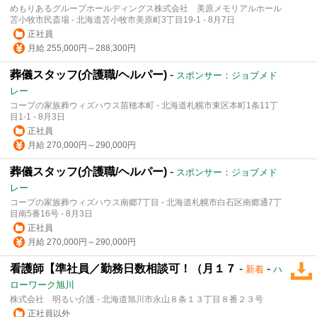
めもりあるグループホールディングス株式会社 美原メモリアルホール
苫小牧市民斎場 - 北海道苫小牧市美原町3丁目19-1 - 8月7日
正社員
月給 255,000円～288,300円
葬儀スタッフ(介護職/ヘルパー)
-
スポンサー：ジョブメド
レー
コープの家族葬ウィズハウス苗穂本町 - 北海道札幌市東区本町1条11丁
目1-1 - 8月3日
正社員
月給 270,000円～290,000円
葬儀スタッフ(介護職/ヘルパー)
-
スポンサー：ジョブメド
レー
コープの家族葬ウィズハウス南郷7丁目 - 北海道札幌市白石区南郷通7丁
目南5番16号 - 8月3日
正社員
月給 270,000円～290,000円
看護師【準社員／勤務日数相談可！（月１７
-
-
新着
ハ
ローワーク旭川
株式会社 明るい介護 - 北海道旭川市永山８条１３丁目８番２３号
正社員以外