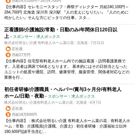
月給24万100円～28万4,700円
【仕事内容】セレモニースタッフ・葬祭ディレクター 月給240,100円～
284,700円 北海道 深川市 深川駅 『人の支えになりたい』『人のために
何かしたい』そんな方にピッタリの仕事。スタ...
正看護師/介護施設/常勤・日勤のみ/年間休日120日以
上
-
スポンサー：求人ボックス
株式会社明るい介護 有料老人ホーム菜の花 - 北海道 - 7月31日
正社員
月給27万円
【仕事内容】住宅型有料老人ホーム内での施設看護・訪問看護業務で
す。入居者は満床で64名となります。 基本的にはその日担当となった
ユニットの処置や通院、訪問、健康管理、服薬管理、関係者対応などの
業務を行...
初任者研修/介護職員・ヘルパー/賞与3ヶ月分/有料老人
ホーム/日勤・夜勤
-
スポンサー：求人ボックス
株式会社明るい介護有料老人ホーム菜の花 - 北海道 - 8月7日
正社員
月給18万600円
【仕事内容】 : 株式会社明るい介護 有料老人ホーム菜の花 : 有料老人ホ
ーム : 常勤 : 介護職員(介護職、介護士) : 初任者研修 : 介護福祉士以外
180,600円(諸手当含む...