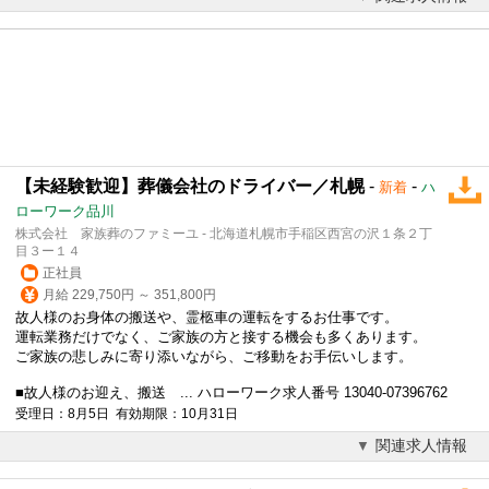
【未経験歓迎】葬儀会社のドライバー／札幌
-
-
新着
ハ
ローワーク品川
株式会社 家族葬のファミーユ - 北海道札幌市手稲区西宮の沢１条２丁
目３ー１４
正社員
月給 229,750円 ～ 351,800円
故人様のお身体の搬送や、霊柩車の運転をするお仕事です。
運転業務だけでなく、ご家族の方と接する機会も多くあります。
ご家族の悲しみに寄り添いながら、ご移動をお手伝いします。
■故人様のお迎え、搬送 ... ハローワーク求人番号 13040-07396762
受理日：8月5日 有効期限：10月31日
関連求人情報