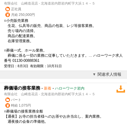
有限会社 山崎造花店 - 北海道岩内郡岩内町字大浜１４－５
正社員
月給 250,000円
○小売販売業務
生花、仏具等の販売、商品の包装、レジ等接客業務。
売り場内の清掃。
商品の配達業務。
在庫管理業務。
○
葬儀
一式、ホール業務。
葬儀
に係る一切の業務に従事していただきます。... ハローワーク求人
番号 01130-00888361
受理日：8月3日 有効期限：10月31日
関連求人情報
葬儀場の接客業務
-
-
新着
ハローワーク岩内
有限会社 山崎造花店 - 北海道岩内郡岩内町字大浜１４－５
パート
時給 1,075円
○
葬儀
場の接客業務全般
【通夜】お寺の担当者様へのお茶やお弁当出し、案内業務。
通夜後の会食の準備他。