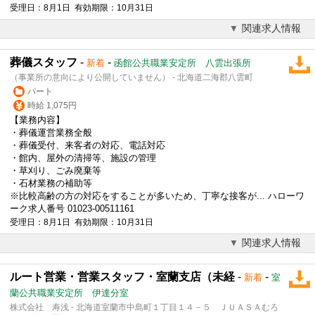
受理日：8月1日 有効期限：10月31日
関連求人情報
葬儀スタッフ
-
-
新着
函館公共職業安定所 八雲出張所
（事業所の意向により公開していません） - 北海道二海郡八雲町
パート
時給 1,075円
【業務内容】
・
葬儀
運営業務全般
・
葬儀
受付、来客者の対応、電話対応
・館内、屋外の清掃等、施設の管理
・草刈り、ごみ廃棄等
・石材業務の補助等
※比較高齢の方の対応をすることが多いため、丁寧な接客が... ハローワ
ーク求人番号 01023-00511161
受理日：8月1日 有効期限：10月31日
関連求人情報
ルート営業・営業スタッフ・室蘭支店（未経
-
-
新着
室
蘭公共職業安定所 伊達分室
株式会社 寿浅 - 北海道室蘭市中島町１丁目１４－５ ＪＵＡＳＡむろ