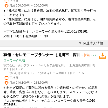
正社員
月給 200,000円 ～ 250,000円
●「札幌斎場」における
葬儀
、法要の儀式執行、顧客対応等を行っ
ていただきます。
●「札幌霊堂」における、納骨壇契約者対応、納骨壇契約業務、そ
の他参拝者対応等を行っていただきます。
＊丁寧に研修を行... ハローワーク求人番号 01230-12931961
受理日：8月3日 有効期限：10月31日
関連求人情報
葬儀・セレモニープランナー（滝川市・深川
-
-
新着
ハ
ローワーク札幌
株式会社 あいプラン - ・「やわらぎ斎場滝川」…北海道滝川市朝日町
東１丁目１－６
・「やわらぎ斎場深川」…北海道深川市広里町１丁目３－１５
正社員
月給 240,100円 ～ 284,700円
やわらぎ斎場にて
葬儀
に関わる業務（ご遺族様との打合せ、式場準
備、通夜・告別式の進行など）を担当します。スタッフ一丸となり
心を込めて『最後のお別れの場』を提供します。
「人のために何かしたい」そんな... ハローワーク求人番号 01010-
27954561