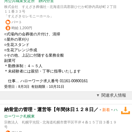
河公共職業安定所 静内分室
株式会社 すえざき葬儀社 - 北海道日高郡新ひだか町静内高砂町２丁目
１１番３３号
「すえざきセレモニーホール」
パート
時給 1,200円
○式場内の会葬後の片付け、清掃
○屋外の草刈り
○生花スタンド
○生花アレンジ作成
○その他、上記に付随する業務全般
副業可
＊勤務体制：４～５人
＊未経験者には親切・丁寧に指導いたします
仕事... ハローワーク求人番号 01161-00800161
受理日：8月3日 有効期限：10月31日
関連求人情報
納骨堂の管理・運営等【年間休日１２８日／
-
-
新着
ハ
ローワーク札幌東
宗教法人 札幌宇光院 - 北海道札幌市豊平区平岸４条１５丁目３番１９
号