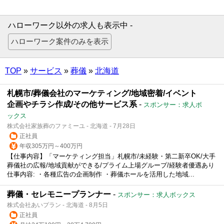
ハローワーク以外の求人も表示中 -
TOP
»
サービス
»
葬儀
»
北海道
札幌市/葬儀会社のマーケティング/地域密着/イベント
企画やチラシ作成/その他サービス系
-
スポンサー：求人ボ
ックス
株式会社家族葬のファミーユ - 北海道 - 7月28日
正社員
年収305万円～400万円
【仕事内容】「マーケティング担当」札幌市/未経験・第二新卒OK/大手
葬儀社の広報/地域貢献ができる/プライム上場グループ/経験者優遇あり
仕事内容: ・各種広告の企画制作 ・葬儀ホールを活用した地域...
葬儀・セレモニープランナー
-
スポンサー：求人ボックス
株式会社あいプラン - 北海道 - 8月5日
正社員