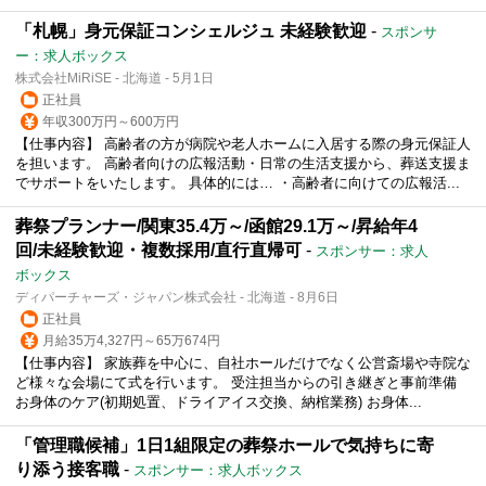
「札幌」身元保証コンシェルジュ 未経験歓迎
-
スポンサ
ー：求人ボックス
株式会社MiRiSE - 北海道 - 5月1日
正社員
年収300万円～600万円
【仕事内容】 高齢者の方が病院や老人ホームに入居する際の身元保証人
を担います。 高齢者向けの広報活動・日常の生活支援から、葬送支援ま
でサポートをいたします。 具体的には… ・高齢者に向けての広報活...
葬祭プランナー/関東35.4万～/函館29.1万～/昇給年4
回/未経験歓迎・複数採用/直行直帰可
-
スポンサー：求人
ボックス
ディパーチャーズ・ジャパン株式会社 - 北海道 - 8月6日
正社員
月給35万4,327円～65万674円
【仕事内容】 家族葬を中心に、自社ホールだけでなく公営斎場や寺院な
ど様々な会場にて式を行います。 受注担当からの引き継ぎと事前準備
お身体のケア(初期処置、ドライアイス交換、納棺業務) お身体...
「管理職候補」1日1組限定の葬祭ホールで気持ちに寄
り添う接客職
-
スポンサー：求人ボックス