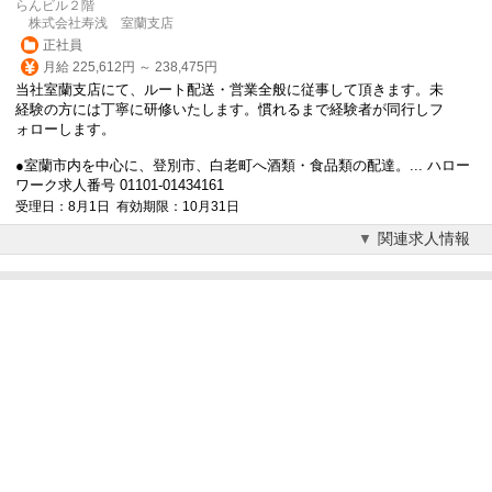
らんビル２階
株式会社寿浅 室蘭支店
正社員
月給 225,612円 ～ 238,475円
当社室蘭支店にて、ルート配送・営業全般に従事して頂きます。未
経験の方には丁寧に研修いたします。慣れるまで経験者が同行しフ
ォローします。
●室蘭市内を中心に、登別市、白老町へ酒類・食品類の配達。... ハロー
ワーク求人番号 01101-01434161
受理日：8月1日 有効期限：10月31日
関連求人情報