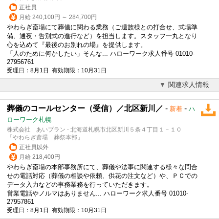
正社員
月給 240,100円 ～ 284,700円
やわらぎ斎場にて
葬儀
に関わる業務（ご遺族様との打合せ、式場準
備、通夜・告別式の進行など）を担当します。スタッフ一丸となり
心を込めて『最後のお別れの場』を提供します。
「人のために何かしたい」そんな... ハローワーク求人番号 01010-
27956761
受理日：8月1日 有効期限：10月31日
関連求人情報
葬儀のコールセンター（受信）／北区新川／
-
-
新着
ハ
ローワーク札幌
株式会社 あいプラン - 北海道札幌市北区新川５条４丁目１－１０
「やわらぎ斎場 葬祭本部」
正社員以外
月給 218,400円
やわらぎ斎場の本部事務所にて、
葬儀
や法事に関連する様々な問合
せの電話対応（
葬儀
の相談や依頼、供花の注文など）や、ＰＣでの
データ入力などの事務業務を行っていただきます。
営業電話やノルマはありません... ハローワーク求人番号 01010-
27957861
受理日：8月1日 有効期限：10月31日