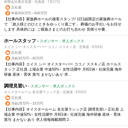
有限会社東京花屋 - 北海道 - 7月17日
正社員
年収450万円～600万円
【仕事内容】家族葬ホールの接客スタッフ/ 1日1組限定の家族葬ホール
で 「故人様とのひとときをゆっくり過ごす」 葬儀のお手伝いをお任せ
します 具体的には: ご親族さまとのお打ち合わせ 見積りや書...
ホールスタッフ
-
スポンサー：求人ボックス
エイス シー オイスターバー ココノ ススキノ店 - 北海道 - 8月6日
正社員
月給30万円～40万円
【仕事内容】エイス シー オイスターバー ココノ ススキノ店 ホールス
タッフ 正社員 上場企業 中途50%↑ 女性活躍中 月8日休↑ 社保完備 海外
研修 産休・育休 賞与 まかないあり 求...
調理見習い
-
スポンサー：求人ボックス
オイスタールーム 名古屋ラシック店 - 北海道 - 8月6日
正社員
月給28万円～33万円
【仕事内容】オイスタールーム 名古屋ラシック店 調理見習い 正社員 上
場企業 中途50%↑ 女性活躍中 月8日休↑ 社保完備 海外研修 産休・育休
賞与 まかないあり 求人情報掲載期間:2...