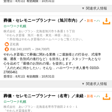
受理日：8月1日 有効期限：10月31日
関連求人情報
葬儀・セレモニープランナー（旭川市内）／
-
-
新着
ハ
ローワーク札幌
株式会社 あいプラン - 北海道旭川市５条通１５丁目
「やわらぎ斎場 旭川・春光・東光・神居・永山」
＊所在地はやわらぎ斎場のホームページをご覧ください。
正社員
月給 240,100円 ～ 284,700円
やわらぎ斎場にて
葬儀
に関わる業務（ご遺族様との打合せ、式場準
備、通夜・告別式の進行など）を担当します。スタッフ一丸となり
心を込めて『最後のお別れの場』を提供します。
「人のために何かしたい」そんな... ハローワーク求人番号 01010-
27955461
受理日：8月1日 有効期限：10月31日
関連求人情報
葬儀・セレモニープランナー（名寄）／未経
-
-
新着
ハ
ローワーク札幌
株式会社 あいプラン - 北海道名寄市字徳田２４０－１
「やわらぎ斎場名寄」