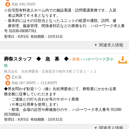
月給 240,700円
☆住宅型有料老人ホーム内での施設看護・訪問看護業務です。入居
者は満床で６４名となります。
・基本的にはその日担当となったユニットの処置や通院、訪問、健
康管理、服薬管理、関係者対応などの業務を行... ハローワーク求人番
号 01030-09387761
受理日：8月5日 有効期限：10月31日
関連求人情報
葬祭スタッフ ◆ 急 募 ◆
-
-
新着
ハローワーク苫小
牧
株式会社 丸松博愛舎 - 北海道苫小牧市大町２丁目２－１２
正社員
月給 187,300円 ～ 212,800円
◆男女問わず歓迎！◇（株）丸松博愛舎にて、葬祭業にかかわる業
務全般に従事していただきます
・ご遺族との打ち合わせ等のサポート業務
（※車は社用車を使用します）
・祭壇、会場の設営や
葬儀
進行のサ... ハローワーク求人番号 01190-
05708561
受理日：8月5日 有効期限：10月31日
関連求人情報