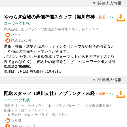
関連求人情報
やわらぎ斎場の葬儀準備スタッフ（旭川市神
-
-
新着
ハ
ローワーク札幌
株式会社 あいプラン - 北海道旭川市神居１条２丁目１－１３
パート
時給 1,075円
通夜・
葬儀
・法要会場のセッティング（テーブルや椅子の設置など
）や備品の準備を行っていただきます。
パソコンを使用した看板作成（フォーマットがあるので文字入力程
度できればＯＫ）、館内外の清掃等もござ... ハローワーク求人番号
01010-27958961
受理日：8月1日 有効期限：10月31日
関連求人情報
配送スタッフ（旭川支社）／ブランク・未経
-
-
新着
ハ
ローワーク札幌
有限会社 セレモサプライ（あいプラングループ） - 北海道旭川市南６
条通２４丁目１９７６－１２
「有限会社 セレモサプライ 旭川支社」
正社員
月給 229,200円