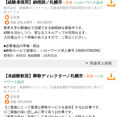
【経験者採用】納棺師／札幌市
-
-
新着
ハローワーク品川
株式会社 家族葬のファミーユ - 北海道札幌市手稲区西宮の沢１条２丁
目３ー１４
正社員
月給 254,138円 ～ 302,950円
業界大手の
葬儀
社で活躍できる納棺師を募集中です。
経験を活かしつつ、更なるスキルアップが目指せます。
入社後はＯＪＴ研修がありますので、ご安心ください。
■必要備品の準備・積込
■葬祭ホールで湯灌の... ハローワーク求人番号 13040-07402062
受理日：8月5日 有効期限：10月31日
関連求人情報
【未経験歓迎】葬祭ディレクター／札幌市
-
-
新着
ハロ
ーワーク品川
株式会社 家族葬のファミーユ - 北海道札幌市手稲区西宮の沢１条２丁
目３ー１４
正社員
月給 250,500円
【ご家族にとって最適な葬祭サービスを提供】するお仕事です。
◎ご家族の深い悲しみに寄り添うお仕事です。
ご家族の方が「生前にしてあげたかったこと」が叶えられる