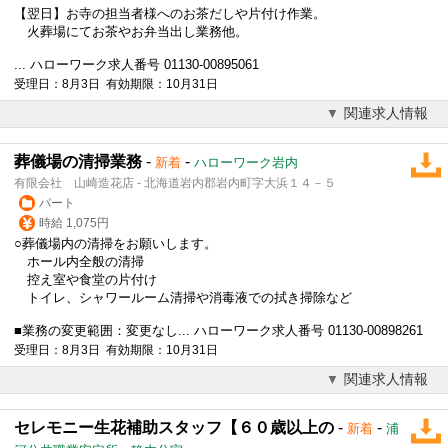
【翌日】お寺の担当者様へのお茶だしや片付け作業。
火葬場にてお茶やお弁当出し業務他。
... ハローワーク求人番号 01130-00895061
受理日：8月3日 有効期限：10月31日
関連求人情報
葬儀場の清掃業務
-
-
新着
ハローワーク岩内
有限会社 山崎造花店 - 北海道岩内郡岩内町字大浜１４－５
パート
時給 1,075円
○
葬儀
場内の清掃をお願いします。
ホール内全般の清掃
控え室や食堂の片付け
トイレ、シャワールーム清掃や消毒液での拭き掃除など
■業務の変更範囲：変更なし... ハローワーク求人番号 01130-00898261
受理日：8月3日 有効期限：10月31日
関連求人情報
セレモニー生花補助スタッフ【６０歳以上の
-
-
新着
浦