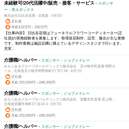
未経験可/20代活躍中/販売・接客・サービス
-
スポンサ
ー：求人ボックス
株式会社日比谷花壇 - 北海道 - 3月5日
正社員
年収310万円～350万円
【仕事内容】 日比谷花壇はフューネラルフラワーコーディネーター(正
社員)の実務経験者を募集します。祭壇装花制作、設営、撤去が主な業務
です。制作業務は施設近隣に構えているデザインスタジオで行います。
充実...
介護職/ヘルパー
-
スポンサー：ジョブメドレー
めもりあるグループホールディングス株式会社 苫小牧市民斎場 明野ホ
ール - 北海道苫小牧市明野新町3丁目7-26 - 8月7日
正社員
月給 255,000円～288,300円
介護職/ヘルパー
-
スポンサー：ジョブメドレー
めもりあるグループホールディングス株式会社 室蘭市民斎場 雲上閣 -
北海道室蘭市寿町3丁目16-3 - 8月7日
正社員
月給 255,000円～288,300円
介護職/ヘルパー
-
スポンサー：ジョブメドレー