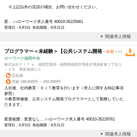
※上記以外の言語の場合、お問い合わせください。
変... ハローワーク求人番号 40010-35225661
受理日：6月5日 有効期限：8月31日
関連求人情報
プログラマー＜未経験＞【公共システム開発
-
-
新着
ハ
ローワーク福岡中央
株式会社ＦＩＴ’ｓ 福岡営業所 - 福岡県福岡市博多区博多駅東２丁目５
－２８ 博多偕成ビル
正社員
月給 198,000円 ～ 250,000円
入社後、社内教育・ＯＪＴ教育を行います（求人に関する特記事項
参照）
※教育研修後、公共システム開発プログラマーとして勤務していた
だきます。
変更範囲：変更なし... ハローワーク求人番号 40010-35229761
受理日：6月5日 有効期限：8月31日
関連求人情報