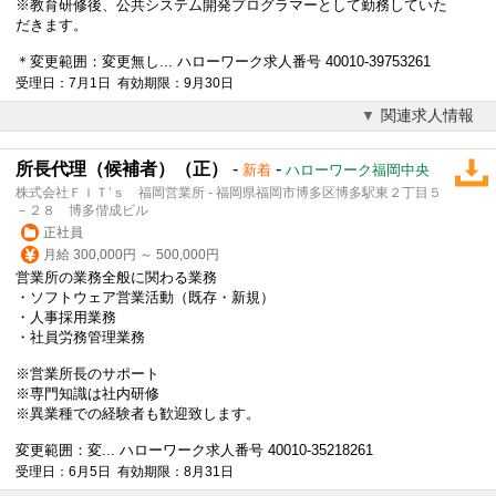
※教育研修後、公共システム開発プログラマーとして勤務していた
だきます。
＊変更範囲：変更無し... ハローワーク求人番号 40010-39753261
受理日：7月1日 有効期限：9月30日
関連求人情報
所長代理（候補者）（正）
-
-
新着
ハローワーク福岡中央
株式会社ＦＩＴ’ｓ 福岡営業所 - 福岡県福岡市博多区博多駅東２丁目５
－２８ 博多偕成ビル
正社員
月給 300,000円 ～ 500,000円
営業所の業務全般に関わる業務
・ソフトウェア営業活動（既存・新規）
・人事採用業務
・社員労務管理業務
※営業所長のサポート
※専門知識は社内研修
※異業種での経験者も歓迎致します。
変更範囲：変... ハローワーク求人番号 40010-35218261
受理日：6月5日 有効期限：8月31日