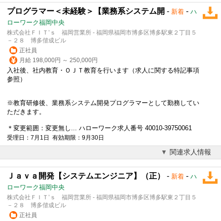
プログラマー＜未経験＞【業務系システム開
-
-
新着
ハ
ローワーク福岡中央
株式会社ＦＩＴ’ｓ 福岡営業所 - 福岡県福岡市博多区博多駅東２丁目５
－２８ 博多偕成ビル
正社員
月給 198,000円 ～ 250,000円
入社後、社内教育・ＯＪＴ教育を行います（求人に関する特記事項
参照）
※教育研修後、業務系システム開発プログラマーとして勤務してい
ただきます。
＊変更範囲：変更無し... ハローワーク求人番号 40010-39750061
受理日：7月1日 有効期限：9月30日
関連求人情報
Ｊａｖａ開発【システムエンジニア】（正）
-
-
新着
ハ
ローワーク福岡中央
株式会社ＦＩＴ’ｓ 福岡営業所 - 福岡県福岡市博多区博多駅東２丁目５
－２８ 博多偕成ビル
正社員