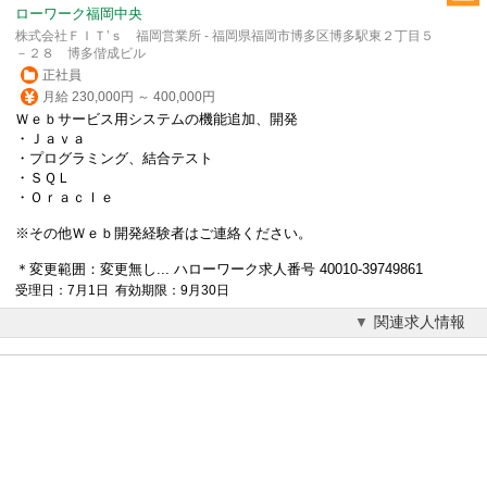
ローワーク福岡中央
株式会社ＦＩＴ’ｓ 福岡営業所 - 福岡県福岡市博多区博多駅東２丁目５
－２８ 博多偕成ビル
正社員
月給 230,000円 ～ 400,000円
Ｗｅｂサービス用システムの機能追加、開発
・Ｊａｖａ
・プログラミング、結合テスト
・ＳＱＬ
・Ｏｒａｃｌｅ
※その他Ｗｅｂ開発経験者はご連絡ください。
＊変更範囲：変更無し... ハローワーク求人番号 40010-39749861
受理日：7月1日 有効期限：9月30日
関連求人情報