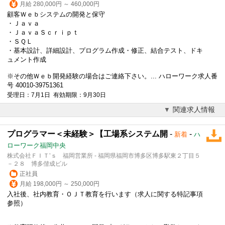
月給 280,000円 ～ 460,000円
顧客Ｗｅｂシステムの開発と保守
・Ｊａｖａ
・ＪａｖａＳｃｒｉｐｔ
・ＳＱＬ
・基本設計、詳細設計、プログラム作成・修正、結合テスト、ドキ
ュメント作成
※その他Ｗｅｂ開発経験の場合はご連絡下さい。... ハローワーク求人番
号 40010-39751361
受理日：7月1日 有効期限：9月30日
関連求人情報
プログラマー＜未経験＞【工場系システム開
-
-
新着
ハ
ローワーク福岡中央
株式会社ＦＩＴ’ｓ 福岡営業所 - 福岡県福岡市博多区博多駅東２丁目５
－２８ 博多偕成ビル
正社員
月給 198,000円 ～ 250,000円
入社後、社内教育・ＯＪＴ教育を行います（求人に関する特記事項
参照）