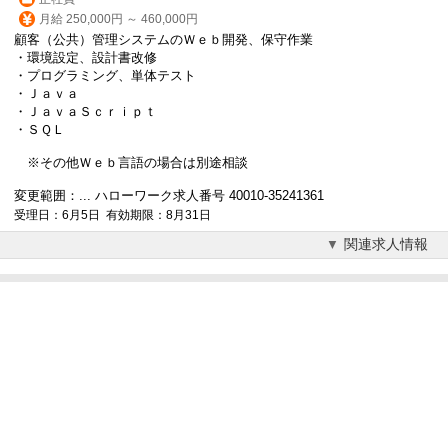
月給 250,000円 ～ 460,000円
顧客（公共）管理システムのＷｅｂ開発、保守作業
・環境設定、設計書改修
・プログラミング、単体テスト
・Ｊａｖａ
・ＪａｖａＳｃｒｉｐｔ
・ＳＱＬ
※その他Ｗｅｂ言語の場合は別途相談
変更範囲：... ハローワーク求人番号 40010-35241361
受理日：6月5日 有効期限：8月31日
関連求人情報