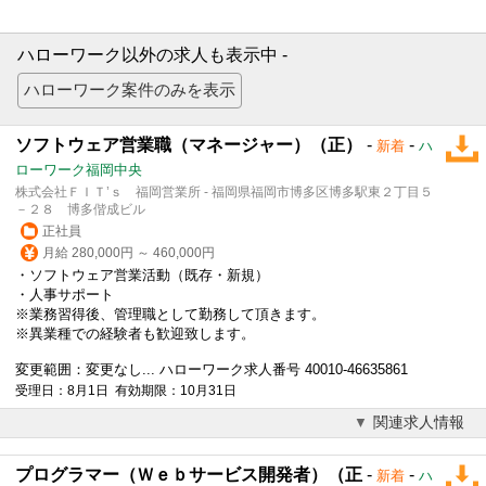
ハローワーク以外の求人も表示中 -
ソフトウェア営業職（マネージャー）（正）
-
-
新着
ハ
ローワーク福岡中央
株式会社ＦＩＴ’ｓ 福岡営業所 - 福岡県福岡市博多区博多駅東２丁目５
－２８ 博多偕成ビル
正社員
月給 280,000円 ～ 460,000円
・ソフトウェア営業活動（既存・新規）
・人事サポート
※業務習得後、管理職として勤務して頂きます。
※異業種での経験者も歓迎致します。
変更範囲：変更なし... ハローワーク求人番号 40010-46635861
受理日：8月1日 有効期限：10月31日
関連求人情報
プログラマー（Ｗｅｂサービス開発者）（正
-
-
新着
ハ