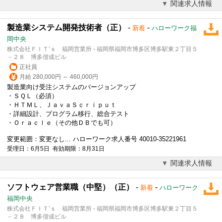
関連求人情報
製造業システム開発技術者（正）
-
-
新着
ハローワーク福
岡中央
株式会社ＦＩＴ’ｓ 福岡営業所 - 福岡県福岡市博多区博多駅東２丁目５
－２８ 博多偕成ビル
正社員
月給 280,000円 ～ 460,000円
製造業向け受注システムのバージョンアップ
・ＳＱＬ（必須）
・ＨＴＭＬ、ＪａｖａＳｃｒｉｐｕｔ
・詳細設計、プログラム移行、総合テスト
・Ｏｒａｃｌｅ（その他ＤＢでも可）
変更範囲：変更なし... ハローワーク求人番号 40010-35221961
受理日：6月5日 有効期限：8月31日
関連求人情報
ソフトウェア営業職（中堅）（正）
-
-
新着
ハローワーク
福岡中央
株式会社ＦＩＴ’ｓ 福岡営業所 - 福岡県福岡市博多区博多駅東２丁目５
－２８ 博多偕成ビル