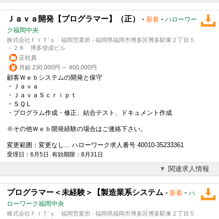
Ｊａｖａ開発【プログラマー】（正）
-
-
新着
ハローワー
ク福岡中央
株式会社ＦＩＴ’ｓ 福岡営業所 - 福岡県福岡市博多区博多駅東２丁目５
－２８ 博多偕成ビル
正社員
月給 230,000円 ～ 400,000円
顧客Ｗｅｂシステムの開発と保守
・Ｊａｖａ
・ＪａｖａＳｃｒｉｐｔ
・ＳＱＬ
・プログラム作成・修正、結合テスト、ドキュメント作成
※その他Ｗｅｂ開発経験の場合はご連絡下さい。
変更範囲：変更なし... ハローワーク求人番号 40010-35233361
受理日：6月5日 有効期限：8月31日
関連求人情報
プログラマー＜未経験＞【製造業系システム
-
-
新着
ハ
ローワーク福岡中央
株式会社ＦＩＴ’ｓ 福岡営業所 - 福岡県福岡市博多区博多駅東２丁目５