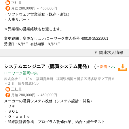
正社員
月給 280,000円 ～ 460,000円
・ソフトウェア営業活動（既存・新規）
・人事サポート
※異業種の営業経験も歓迎します。
変更範囲：変更なし... ハローワーク求人番号 40010-35223061
受理日：6月5日 有効期限：8月31日
関連求人情報
システムエンジニア（購買システム開発）（
-
-
新着
ハ
ローワーク福岡中央
株式会社ＦＩＴ’ｓ 福岡営業所 - 福岡県福岡市博多区博多駅東２丁目５
－２８ 博多偕成ビル
正社員
月給 280,000円 ～ 460,000円
メーカーの購買システム改修（システム設計・開発）
・Ｃ＃
・ＳＱＬ
・Ｏｒａｃｌｅ
・詳細設計書作成、プログラム改修作業、結合・総合テスト