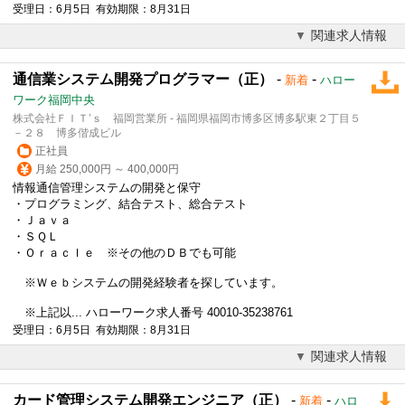
受理日：6月5日 有効期限：8月31日
関連求人情報
通信業システム開発プログラマー（正）
-
-
新着
ハロー
ワーク福岡中央
株式会社ＦＩＴ’ｓ 福岡営業所 - 福岡県福岡市博多区博多駅東２丁目５
－２８ 博多偕成ビル
正社員
月給 250,000円 ～ 400,000円
情報通信管理システムの開発と保守
・プログラミング、結合テスト、総合テスト
・Ｊａｖａ
・ＳＱＬ
・Ｏｒａｃｌｅ ※その他のＤＢでも可能
※Ｗｅｂシステムの開発経験者を探しています。
※上記以... ハローワーク求人番号 40010-35238761
受理日：6月5日 有効期限：8月31日
関連求人情報
カード管理システム開発エンジニア（正）
-
-
新着
ハロ