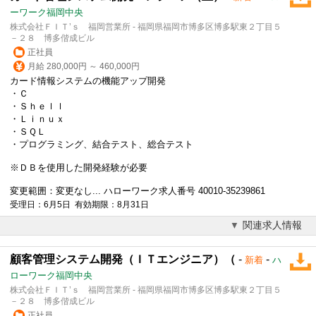
ーワーク福岡中央
株式会社ＦＩＴ’ｓ 福岡営業所 - 福岡県福岡市博多区博多駅東２丁目５
－２８ 博多偕成ビル
正社員
月給 280,000円 ～ 460,000円
カード情報システムの機能アップ開発
・Ｃ
・Ｓｈｅｌｌ
・Ｌｉｎｕｘ
・ＳＱＬ
・プログラミング、結合テスト、総合テスト
※ＤＢを使用した開発経験が必要
変更範囲：変更なし... ハローワーク求人番号 40010-35239861
受理日：6月5日 有効期限：8月31日
関連求人情報
顧客管理システム開発（ＩＴエンジニア）（
-
-
新着
ハ
ローワーク福岡中央
株式会社ＦＩＴ’ｓ 福岡営業所 - 福岡県福岡市博多区博多駅東２丁目５
－２８ 博多偕成ビル
正社員