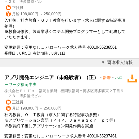
－２８ 博多偕成ビル
正社員
月給 198,000円 ～ 250,000円
入社後、社内教育・ＯＪＴ教育を行います（求人に関する特記事項
参照）
※教育研修後、製造業系システム開発プログラマーとして勤務して
いただきます。
変更範囲：変更なし... ハローワーク求人番号 40010-35236561
受理日：6月5日 有効期限：8月31日
関連求人情報
アプリ開発エンジニア（未経験者）（正）
-
-
新着
ハロ
ーワーク福岡中央
株式会社ＦＩＴ’ｓ 福岡営業所 - 福岡県福岡市博多区博多駅東２丁目５
－２８ 博多偕成ビル
正社員
月給 198,000円 ～ 250,000円
社内教育、ＯＪＴ教育（求人に関する特記事項参照）
※アプリケーション言語（ＰＨＰ、ＪａｖａＳｃｒｉｐｔ等）
※教育終了後にアプリケーション開発作業を実施
変更範囲：変更なし... ハローワーク求人番号 40010-35237461