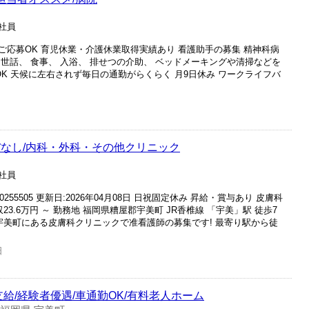
正社員
応募OK 育児休業・介護休業取得実績あり 看護助手の募集 精神科病
世話、 食事、 入浴、 排せつの介助、 ベッドメーキングや清掃などを
OK 天候に左右されず毎日の通勤がらくらく 月9日休み ワークライフバ
ぼなし/内科・外科・その他クリニック
正社員
55505 更新日:2026年04月08日 日祝固定休み 昇給・賞与あり 皮膚科
3.6万円 ～ 勤務地 福岡県糟屋郡宇美町 JR香椎線 「宇美」駅 徒歩7
宇美町にある皮膚科クリニックで准看護師の募集です! 最寄り駅から徒
日
支給/経験者優遇/車通勤OK/有料老人ホーム