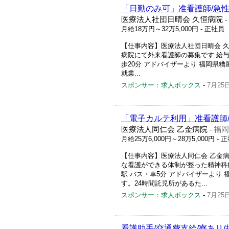
「日勤のみ可」准看護師/急
医療法人社団日晴会 久恒病院
-
月給18万円～32万5,000円
- 正社員
【仕事内容】医療法人社団日晴会 久恒病院
病院にて外来看護師の募集です 給与 月
歩20分 アドバイザーより 福岡県
就業...
スポンサー：求人ボックス
-
7月25
「電子カルテ利用」准看護師
医療法人同仁会 乙金病院
福岡
-
月給25万6,000円～28万5,000円
- 
【仕事内容】医療法人同仁会 乙金病院 求
な看護ができる体制が整った精神科病院
駅 バス・車5分 アドバイザーより
す。24時間託児所があるた...
スポンサー：求人ボックス
-
7月25
看護助手/交通費支給/寮あり