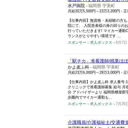
水戸病院
福岡県 宇美町
-
月給20万5,500円～23万3,200円
- 
【仕事内容】無資格・未経験の方もご
院にて、 入院患者様の身の回りのお
行っていただきます! マイカー通勤
ランスがとりやすい環境です ...
スポンサー：求人ボックス
-
8月7日
「駅チカ」准看護師/残業ほ
かよ皮ふ科
福岡県 宇美町
-
月給23万6,000円～29万3,000円
- 
【仕事内容】かよ皮ふ科 求人番号:102
クリニックで准看護師募集 給与 月収2
分 アドバイザーより 福岡県糟屋郡
歩圏内でマイカー通勤も...
スポンサー：求人ボックス
-
7月25
介護職員/介護福祉士/交通費