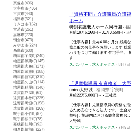
宗像市(406)
太宰府市(485)
古賀市(443)
「資格不問」介護職員/介護福
福津市(321)
ホーム
うきは市(162)
特別養護老人ホーム同行園
福
-
宮若市(261)
月給19万6,160円～31万3,550円
- 
嘉麻市(220)
朝倉市(473)
【仕事内容】賞与4.00ヶ月分 残
みやま市(224)
務全般のお仕事をお願いします 残業
糸島市(600)
ハリをつけて働けます 住宅手当、
糟屋郡宇美町(240)
す
糟屋郡篠栗町(145)
スポンサー：求人ボックス
-
8月7日
糟屋郡志免町(271)
糟屋郡須惠町(185)
糟屋郡新宮町(310)
糟屋郡久山町(114)
「児童指導員 有資格者」大
糟屋郡粕屋町(348)
unico大野城
福岡県 宇美町
-
遠賀郡芦屋町(61)
月給22万5,000円～
- 正社員
遠賀郡水巻町(225)
遠賀郡岡垣町(158)
【仕事内容】児童指導員の資格を活
遠賀郡遠賀町(169)
るため安心できる法人です。 土台が
鞍手郡小竹町(87)
規模] : 施設内における療育業務およ
鞍手郡鞍手町(78)
大野城
嘉穂郡桂川町(92)
スポンサー：求人ボックス
-
7月9日
朝倉郡筑前町(227)