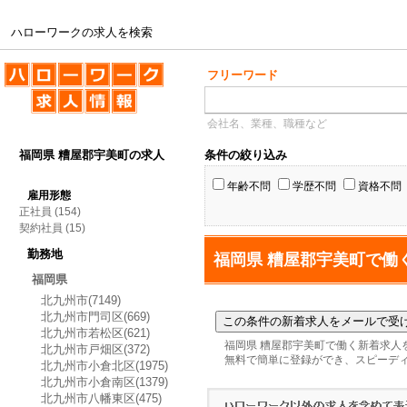
ハローワークの求人を検索
ハローワークの求人を検索
フリーワード
会社名、業種、職種など
福岡県 糟屋郡宇美町の求人
条件の絞り込み
年齢不問
学歴不問
資格不問
雇用形態
正社員
(154)
契約社員
(15)
勤務地
福岡県 糟屋郡宇美町で働
福岡県
北九州市(7149)
北九州市門司区(669)
北九州市若松区(621)
福岡県 糟屋郡宇美町で働く新着求人
北九州市戸畑区(372)
無料で簡単に登録ができ、スピーデ
北九州市小倉北区(1975)
北九州市小倉南区(1379)
北九州市八幡東区(475)