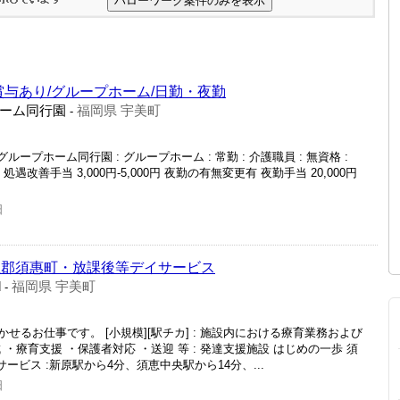
賞与あり/グループホーム/日勤・夜勤
ーム同行園
福岡県 宇美町
-
ープホーム同行園 : グループホーム : 常勤 : 介護職員 : 無資格 :
00円‐ 処遇改善手当 3,000円‐5,000円 夜勤の有無変更有 夜勤手当 20,000円
日
屋郡須惠町・放課後等デイサービス
d
福岡県 宇美町
-
るお仕事です。 [小規模][駅チカ] : 施設内における療育業務および
・療育支援 ・保護者対応 ・送迎 等 : 発達支援施設 はじめの一歩 須
イサービス :新原駅から4分、須恵中央駅から14分、...
日