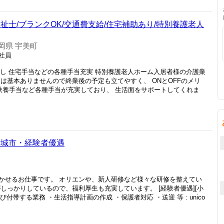
祉士/ブランクOK/交通費支給/住宅補助あり/特別養護老人
岡県 宇美町
正社員
業なし 住宅手当などの各種手当充実 特別養護老人ホーム入居者様の介護業
は基本ありませんので終業後の予定も立てやすく、 ONとOFFのメリ
 扶養手当など各種手当が充実しており、 生活面をサポートしてくれま
野城市・経験者優遇
かせるお仕事です。 オリエンや、新人研修など様々な研修を整えてい
しっかりしているので、福利厚生も充実しています。 [経験者優遇][小
び付帯する業務 ・生活指導計画の作成 ・保護者対応 ・送迎 等 : unico