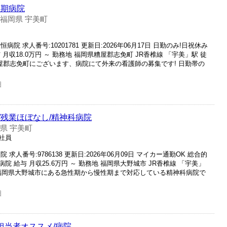
性期病院
福岡県 宇美町
 求人番号:10201781 更新日:2026年06月17日 日勤のみ!日祝休み
収18.0万円 ～ 勤務地 福岡県糟屋郡志免町 JR香椎線 「宇美」駅 徒
糟屋郡志免町にございます、病院にて外来の看護師の募集です! 日勤帯の
日
/残業ほぼなし/精神科病院
県 宇美町
正社員
人番号:9786138 更新日:2026年06月09日 マイカー通勤OK 総合的
 給与 月収25.6万円 ～ 勤務地 福岡県大野城市 JR香椎線 「宇美」
 福岡県大野城市にある急性期から慢性期まで対応している精神科病院で
日
/担当者オススメ/病院