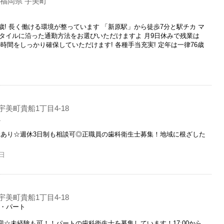
福岡県 宇美町
歳! 長く働ける環境が整っています 「新原駅」から徒歩7分と駅チカ マ
スタイルに沿った通勤方法をお選びいただけますよ 月9日休みで残業は
時間をしっかり確保していただけます! 各種手当充実! 定年は一律76歳
美町貴船1丁目4-18
員
金あり☆週休3日制も相談可◎正職員の歯科衛生士募集！地域に根ざした
日
美町貴船1丁目4-18
ト・パート
迎☆未経験も可！！パートの歯科衛生士を募集しています！17ː00から