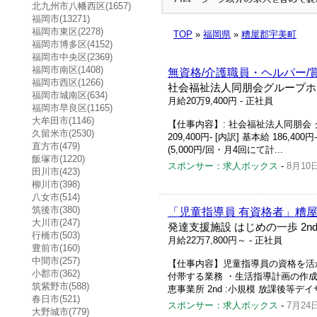
北九州市八幡西区(1657)
福岡市(13271)
福岡市東区(2278)
TOP
»
福岡県
»
糟屋郡宇美町
福岡市博多区(4152)
福岡市中央区(2369)
福岡市南区(1408)
無資格/介護職員・ヘルパー/
福岡市西区(1266)
社会福祉法人同朋会グループホ
福岡市城南区(634)
月給20万9,400円
- 正社員
福岡市早良区(1165)
大牟田市(1146)
【仕事内容】: 社会福祉法人同朋会 グル
久留米市(2530)
209,400円‐ [内訳] 基本給 186,4
直方市(479)
(5,000円/回・月4回にて計...
飯塚市(1220)
スポンサー：求人ボックス
-
8月10
田川市(423)
柳川市(398)
八女市(514)
筑後市(380)
「児童指導員 有資格者」糟
大川市(247)
発達支援施設 はじめの一歩 2n
行橋市(503)
月給22万7,800円～
- 正社員
豊前市(160)
中間市(257)
【仕事内容】児童指導員の資格を活かせ
小郡市(362)
付帯する業務 ・生活指導計画の作成 
筑紫野市(588)
恵事業所 2nd :小規模 放課後等デ
春日市(521)
スポンサー：求人ボックス
-
7月24
大野城市(779)