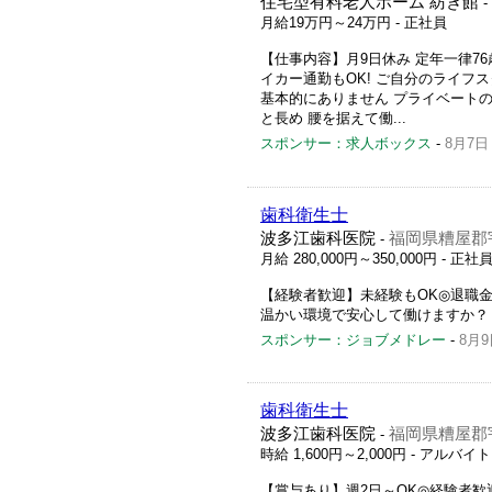
住宅型有料老人ホーム 紡ぎ館
-
月給19万円～24万円
- 正社員
【仕事内容】月9日休み 定年一律76
イカー通勤もOK! ご自分のライフ
基本的にありません プライベートの
と長め 腰を据えて働...
スポンサー：求人ボックス
-
8月7日
歯科衛生士
波多江歯科医院
福岡県糟屋郡宇
-
月給 280,000円～350,000円
- 正社
【経験者歓迎】未経験もOK◎退職
温かい環境で安心して働けますか？
スポンサー：ジョブメドレー
-
8月9
歯科衛生士
波多江歯科医院
福岡県糟屋郡宇
-
時給 1,600円～2,000円
- アルバイ
【賞与あり】週2日～OK◎経験者歓