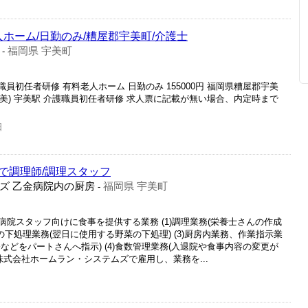
人ホーム/日勤のみ/糟屋郡宇美町/介護士
福岡県 宇美町
-
職員初任者研修 有料老人ホーム 日勤のみ 155000円 福岡県糟屋郡宇美
椎～宇美) 宇美駅 介護職員初任者研修 求人票に記載が無い場合、内定時まで
日
で調理師/調理スタッフ
ズ 乙金病院内の厨房
福岡県 宇美町
-
院スタッフ向けに食事を提供する業務 (1)調理業務(栄養士さんの作成
菜の下処理業務(翌日に使用する野菜の下処理) (3)厨房内業務、作業指示業
などをパートさんへ指示) (4)食数管理業務(入退院や食事内容の変更が
株式会社ホームラン・システムズで雇用し、業務を...