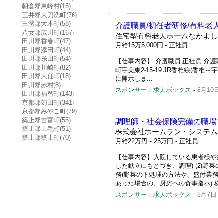
朝倉郡東峰村(15)
三井郡大刀洗町(76)
三潴郡大木町(58)
介護職員/初任者研修/有料老
八女郡広川町(167)
住宅型有料老人ホームなかよし
田川郡香春町(47)
月給15万5,000円
- 正社員
田川郡添田町(44)
田川郡糸田町(54)
【仕事内容】 介護職員 正社員 介護
田川郡川崎町(82)
町宇美東2-15-19 JR香椎線(香
田川郡大任町(18)
に開示しま...
田川郡赤村(8)
スポンサー：求人ボックス
-
8月10
田川郡福智町(143)
京都郡苅田町(341)
京都郡みやこ町(79)
築上郡吉富町(55)
調理師・社会保険完備の職場
築上郡上毛町(51)
株式会社ホームラン・システム
築上郡築上町(70)
月給22万円～25万円
- 正社員
【仕事内容】入院している患者様や病
した献立にもとづき、調理) (2)野
務(野菜の下処理の方法や、盛付業務
あった場合の、厨房への食事指示) 
スポンサー：求人ボックス
-
8月7日