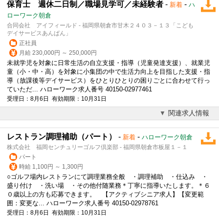
保育士 週休二日制／職場見学可／未経験者
-
-
新着
ハ
ローワーク朝倉
合同会社 アイフィールド - 福岡県朝倉市甘木２４０３－１３「こども
デイサービスあんぱん」
正社員
月給 230,000円 ～ 250,000円
未就学児を対象に日常生活の自立支援・指導（児童発達支援）、就業児
童（小・中・高）を対象に小集団の中で生活力向上を目指した支援・指
導（放課後等デイサービス）をひとりひとりの困りごとに合わせて行っ
ていただ... ハローワーク求人番号 40150-02977461
受理日：8月6日 有効期限：10月31日
関連求人情報
レストラン調理補助（パート）
-
-
新着
ハローワーク朝倉
株式会社 福岡センチュリーゴルフ倶楽部 - 福岡県朝倉市板屋１－１
パート
時給 1,100円 ～ 1,300円
○ゴルフ場内レストランにて調理業務全般 ・調理補助 ・仕込み ・
盛り付け ・洗い場 ・その他付随業務＊丁寧に指導いたします。＊６
０歳以上の方も応募できます。 【アクティブシニア求人】【変更範
囲：変更な... ハローワーク求人番号 40150-02978761
受理日：8月6日 有効期限：10月31日