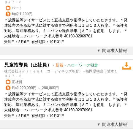
０７７－３
パート
時給 1,200円
＊放課後等デイサービスにて直接支援や指導をしていただきます。＊発
達障害のある就学児に対する療育で利用者は１日１３人程度。＊保護者
対応、送迎業務あり。ミニバンや軽自動車（ＡＴ）を使用 します。＊
未経験者... ハローワーク求人番号 40150-02969761
受理日：8月6日 有効期限：10月31日
関連求人情報
児童指導員（正社員）
-
-
新着
ハローワーク朝倉
株式会社ｓｍｉｌｅｓｔ（コーディキッズ朝倉） - 福岡県朝倉市甘木１
０７７－３
正社員
月給 220,000円 ～ 280,000円
＊放課後等デイサービスにて直接支援や指導をしていただきます。＊発
達障害のある就学児に対する療育で利用者は１日１３人程度。＊保護者
対応、送迎業務あり。ミニバンや軽自動車（ＡＴ）を使用 します。＊
未経験者... ハローワーク求人番号 40150-02970961
受理日：8月6日 有効期限：10月31日
関連求人情報