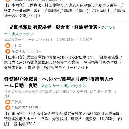
【仕事内容】 : 医療法人社団俊聖会 介護老人保健施設アルファ俊聖 : 介
護老人保健施設 : 常勤 : 介護職員(介護職、介護士) : 介護福祉士 : 介護福
祉士以外 218,200円-3...
「児童指導員 有資格者」朝倉市・経験者優遇
-
スポンサ
ー：求人ボックス
放課後等デイサービスひまわり - 福岡県 朝倉市 - 3月30日
正社員
月給20万3,000円～
【仕事内容】児童指導員の資格を活かせるお仕事です。 [経験者優遇] :
施設内における療育業務および付帯する業務 ・生活指導計画の作成 ・
保護者対応 ・送迎 等 : 放課後等デイサービスひま...
無資格/介護職員・ヘルパー/賞与あり/特別養護老人ホ
ーム/日勤・夜勤
-
スポンサー：求人ボックス
社会福祉法人寿泉会指定介護老人福祉施設甘木愛光園 - 福岡県 朝倉市 - 6
月16日
正社員
月給21万6,730円～
【仕事内容】: 社会福祉法人寿泉会 指定介護老人福祉施設甘木愛光園 :
特別養護老人ホーム : 常勤 : 介護職員 : 無資格 : 無資格 216,730円- [内
訳] ・基本給 170,8...