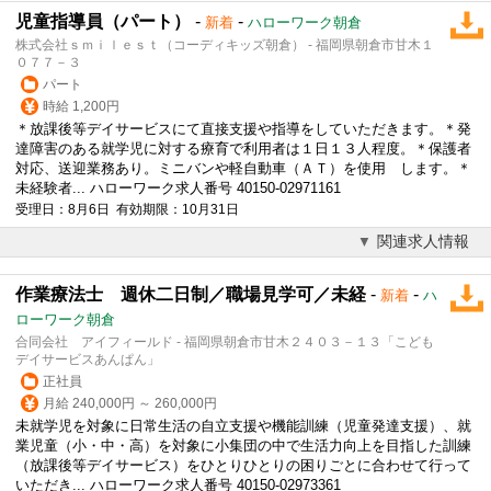
児童指導員（パート）
-
-
新着
ハローワーク朝倉
株式会社ｓｍｉｌｅｓｔ（コーディキッズ朝倉） - 福岡県朝倉市甘木１
０７７－３
パート
時給 1,200円
＊放課後等デイサービスにて直接支援や指導をしていただきます。＊発
達障害のある就学児に対する療育で利用者は１日１３人程度。＊保護者
対応、送迎業務あり。ミニバンや軽自動車（ＡＴ）を使用 します。＊
未経験者... ハローワーク求人番号 40150-02971161
受理日：8月6日 有効期限：10月31日
関連求人情報
作業療法士 週休二日制／職場見学可／未経
-
-
新着
ハ
ローワーク朝倉
合同会社 アイフィールド - 福岡県朝倉市甘木２４０３－１３「こども
デイサービスあんぱん」
正社員
月給 240,000円 ～ 260,000円
未就学児を対象に日常生活の自立支援や機能訓練（児童発達支援）、就
業児童（小・中・高）を対象に小集団の中で生活力向上を目指した訓練
（放課後等デイサービス）をひとりひとりの困りごとに合わせて行って
いただき... ハローワーク求人番号 40150-02973361