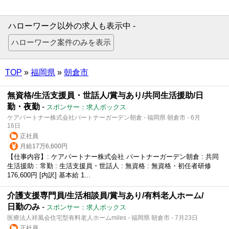
ハローワーク以外の求人も表示中 -
TOP
»
福岡県
»
朝倉市
無資格/生活支援員・世話人/賞与あり/共同生活援助/日
勤・夜勤
-
スポンサー：求人ボックス
ケアパートナー株式会社パートナーガーデン朝倉 - 福岡県 朝倉市 - 6月
16日
正社員
月給17万6,600円
【仕事内容】: ケアパートナー株式会社 パートナーガーデン朝倉 : 共同
生活援助 : 常勤 : 生活支援員・世話人 : 無資格 : 無資格・初任者研修
176,600円 [内訳] 基本給 1...
介護支援専門員/生活相談員/賞与あり/有料老人ホーム/
日勤のみ
-
スポンサー：求人ボックス
医療法人祥風会住宅型有料老人ホームmiles - 福岡県 朝倉市 - 7月23日
正社員