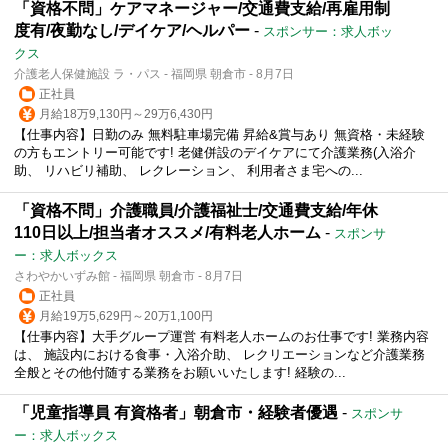
「資格不問」ケアマネージャー/交通費支給/再雇用制
度有/夜勤なし/デイケア/ヘルパー
-
スポンサー：求人ボッ
クス
介護老人保健施設 ラ・パス - 福岡県 朝倉市 - 8月7日
正社員
月給18万9,130円～29万6,430円
【仕事内容】日勤のみ 無料駐車場完備 昇給&賞与あり 無資格・未経験
の方もエントリー可能です! 老健併設のデイケアにて介護業務(入浴介
助、 リハビリ補助、 レクレーション、 利用者さま宅への...
「資格不問」介護職員/介護福祉士/交通費支給/年休
110日以上/担当者オススメ/有料老人ホーム
-
スポンサ
ー：求人ボックス
さわやかいずみ館 - 福岡県 朝倉市 - 8月7日
正社員
月給19万5,629円～20万1,100円
【仕事内容】大手グループ運営 有料老人ホームのお仕事です! 業務内容
は、 施設内における食事・入浴介助、 レクリエーションなど介護業務
全般とその他付随する業務をお願いいたします! 経験の...
「児童指導員 有資格者」朝倉市・経験者優遇
-
スポンサ
ー：求人ボックス