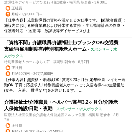
放課後等デイサービスひまわり第2教室 - 福岡県 朝倉市 - 3月30日
正社員
月給20万3,000円～
【仕事内容】児童指導員の資格を活かせるお仕事です。 [経験者優遇] :
施設内における療育業務および付帯する業務 ・生活指導計画の作成 ・
保護者対応 ・送迎 等 : 放課後等デイサービスひま...
「資格不問」介護職員/介護福祉士/ブランクOK/交通費
支給/再雇用制度有/特別養護老人ホーム
-
スポンサー：求
人ボックス
特別養護老人ホームきらく荘 - 福岡県 朝倉市 - 8月7日
正社員
月給20万円～26万7,600円
【仕事内容】無資格・未経験OK! 賞与3.20ヶ月分 定年65歳 マイカー通
勤OK 子育て応援求人! 特別養護老人ホームにて入居者様への生活援助
(食事、 入浴、 排泄など)をお願いします。 ...
介護福祉士/介護職員・ヘルパー/賞与3.2ヶ月分/介護老
人保健施設/日勤・夜勤
-
スポンサー：求人ボックス
医療法人社団俊聖会介護老人保健施設アルファ俊聖 - 福岡県 朝倉市 - 8月
7日
正社員
月給21万8,200円～32万2,500円