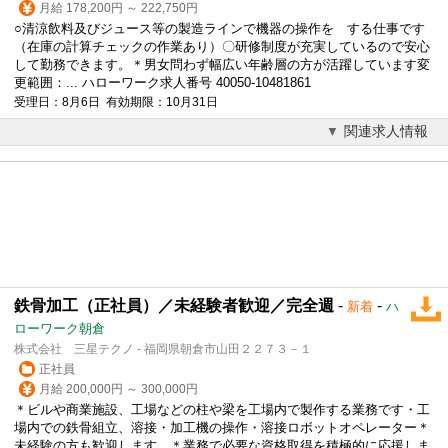
月給 178,200円 ～ 222,750円
○清涼飲料及びジュース等の製造ラインで機器の操作を する仕事です
（在庫の計算チェックの作業あり）〇研修制度が充実しているので安心
して勤務できます。＊男女問わず幅広い年齢層の方が活躍しています変
更範囲：... ハローワーク求人番号 40050-10481861
受理日：8月6日 有効期限：10月31日
関連求人情報
鉄骨加工（正社員）／未経験者歓迎／完全週
-
-
新着
ハ
ローワーク朝倉
株式会社 三星テクノ - 福岡県朝倉市山田２２７３－１
正社員
月給 200,000円 ～ 300,000円
＊ビルや商業施設、工場などの柱や梁を工場内で製作する業務です・工
場内での鉄骨組立、溶接・加工機の操作・溶接ロボットオペレーター＊
未経験の方も歓迎します。＊業務で必要な資格取得を積極的に応援しま