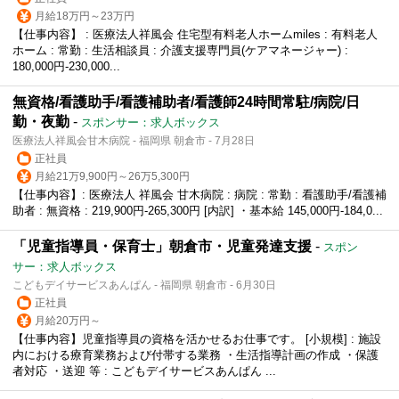
月給18万円～23万円
【仕事内容】 : 医療法人祥風会 住宅型有料老人ホームmiles : 有料老人
ホーム : 常勤 : 生活相談員 : 介護支援専門員(ケアマネージャー) :
180,000円-230,000...
無資格/看護助手/看護補助者/看護師24時間常駐/病院/日
勤・夜勤
-
スポンサー：求人ボックス
医療法人祥風会甘木病院 - 福岡県 朝倉市 - 7月28日
正社員
月給21万9,900円～26万5,300円
【仕事内容】: 医療法人 祥風会 甘木病院 : 病院 : 常勤 : 看護助手/看護補
助者 : 無資格 : 219,900円-265,300円 [内訳] ・基本給 145,000円-184,0...
「児童指導員・保育士」朝倉市・児童発達支援
-
スポン
サー：求人ボックス
こどもデイサービスあんぱん - 福岡県 朝倉市 - 6月30日
正社員
月給20万円～
【仕事内容】児童指導員の資格を活かせるお仕事です。 [小規模] : 施設
内における療育業務および付帯する業務 ・生活指導計画の作成 ・保護
者対応 ・送迎 等 : こどもデイサービスあんぱん ...