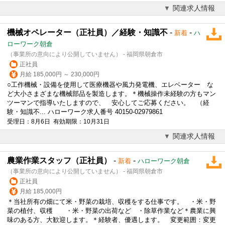
関連求人情報
機械オペレーター（正社員）／経験・知識不
-
-
新着
ハ
ローワーク朝倉
（事業所の意向により公開していません） - 福岡県朝倉市
正社員
月給 185,000円 ～ 230,000円
○工作機械・設備を使用して医療機器や風力発電機、エレベーター な
ど大小さまざまな機械部品を製造します。＊機械操作未経験の方もマン
ツーマンで指導いたしますので、 安心してご応募ください。 （経
験・知識不... ハローワーク求人番号 40150-02979861
受理日：8月6日 有効期限：10月31日
関連求人情報
農業作業スタッフ（正社員）
-
-
新着
ハローワーク朝倉
（事業所の意向により公開していません） - 福岡県朝倉市
正社員
月給 185,000円
＊当社所有の畑にて米・野菜の栽培、収穫をする仕事です。 ・米・野
菜の植付、収穫 ・米・野菜の出荷など ・除草作業など＊農業に興
味のある方、大歓迎します。＊経験者、優遇します。 変更範囲：変更