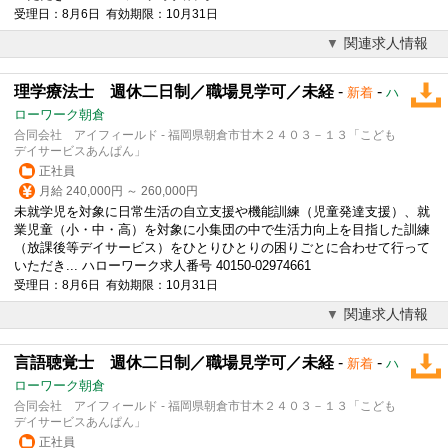
受理日：8月6日 有効期限：10月31日
関連求人情報
理学療法士 週休二日制／職場見学可／未経
-
-
新着
ハ
ローワーク朝倉
合同会社 アイフィールド - 福岡県朝倉市甘木２４０３－１３「こども
デイサービスあんぱん」
正社員
月給 240,000円 ～ 260,000円
未就学児を対象に日常生活の自立支援や機能訓練（児童発達支援）、就
業児童（小・中・高）を対象に小集団の中で生活力向上を目指した訓練
（放課後等デイサービス）をひとりひとりの困りごとに合わせて行って
いただき... ハローワーク求人番号 40150-02974661
受理日：8月6日 有効期限：10月31日
関連求人情報
言語聴覚士 週休二日制／職場見学可／未経
-
-
新着
ハ
ローワーク朝倉
合同会社 アイフィールド - 福岡県朝倉市甘木２４０３－１３「こども
デイサービスあんぱん」
正社員