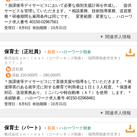
＊放課後等デイサービスにおいて必要な個別支援計画を作成し、 提供
サービスを管理していただきます。＊相談業務、技術指導業務、送迎業
務＊研修期間も雇用条件は同じです。 変更範囲：変更なし... ハローワ
ーク求人番号 40150-02967561
受理日：8月6日 有効期限：10月31日
関連求人情報
保育士（正社員）
-
-
新着
ハローワーク朝倉
株式会社ｓｍｉｌｅｓｔ（コーディキッズ朝倉） - 福岡県朝倉市甘木１
０７７－３
正社員
月給 220,000円 ～ 280,000円
＊放課後等デイサービスにて直接支援や指導をしていただきます。＊発
達障害のある就学児に対する療育で利用者は１日１３人程度。＊保護者
対応、送迎業務あり。ミニバンや軽自動車（ＡＴ）を使用 します。＊
未経験者... ハローワーク求人番号 40150-02968461
受理日：8月6日 有効期限：10月31日
関連求人情報
保育士（パート）
-
-
新着
ハローワーク朝倉
株式会社ｓｍｉｌｅｓｔ（コーディキッズ朝倉） - 福岡県朝倉市甘木１