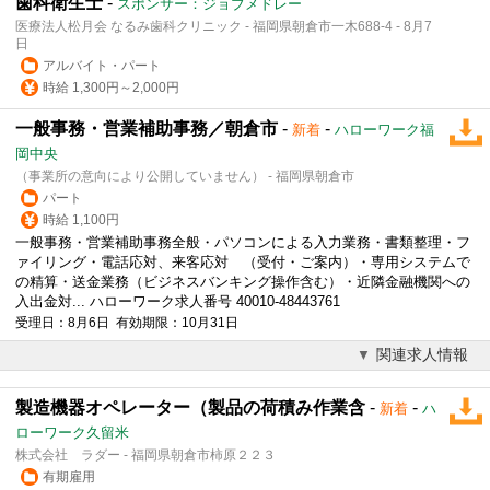
歯科衛生士
-
スポンサー：ジョブメドレー
医療法人松月会 なるみ歯科クリニック - 福岡県朝倉市一木688-4 - 8月7
日
アルバイト・パート
時給 1,300円～2,000円
一般事務・営業補助事務／朝倉市
-
-
新着
ハローワーク福
岡中央
（事業所の意向により公開していません） - 福岡県朝倉市
パート
時給 1,100円
一般事務・営業補助事務全般・パソコンによる入力業務・書類整理・フ
ァイリング・電話応対、来客応対 （受付・ご案内）・専用システムで
の精算・送金業務（ビジネスバンキング操作含む）・近隣金融機関への
入出金対... ハローワーク求人番号 40010-48443761
受理日：8月6日 有効期限：10月31日
関連求人情報
製造機器オペレーター（製品の荷積み作業含
-
-
新着
ハ
ローワーク久留米
株式会社 ラダー - 福岡県朝倉市柿原２２３
有期雇用