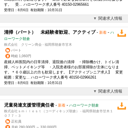
す。 受... ハローワーク求人番号 40150-02965661
受理日：8月6日 有効期限：10月31日
関連求人情報
清掃（パート） 未経験者歓迎、アクティブ
-
-
新着
ハ
ローワーク朝倉
株式会社 クリーン商会 - 福岡県朝倉市甘木
パート
時給 1,060円
産婦人科医院内の日常清掃、退院後の清掃 ・掃除機かけ、トイレ清
掃、ベットメイキング等 ・入院患者様のお部屋掃除が主体になりま
す。＊６０歳以上の方も歓迎します。【アクティブシニア求人】 変更
範囲：変更な... ハローワーク求人番号 40150-02966261
受理日：8月6日 有効期限：10月31日
関連求人情報
児童発達支援管理責任者
-
-
新着
ハローワーク朝倉
株式会社ｓｍｉｌｅｓｔ（コーディキッズ朝倉） - 福岡県朝倉市甘木１
０７７－３
正社員
月給 280,000円 ～ 330,000円