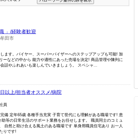
 」/経験者歓迎
大牟田市
せします。バイヤー、スーパーバイザーへのステップアップも可能! 加
リーなどの中から 能力や適性にあった売場を決定! 商品管理や陳列に
会話やふれあいも楽しんでいきましょう。 スペシャ...
0日以上/担当者オススメ/病院
正社員
完備 定年65歳 各種手当充実 子育て世代にも理解がある職場です! 患
浴介助等の日常生活のサポート業務をお任せします。 職員同士のコミュ
、 自然と助け合える風土のある職場です 単身用職員住宅あり お一人
たりです!