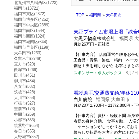
北九州市八幡西区(1723)
福岡市(13721)
福岡市東区(2372)
TOP
»
福岡県
»
大牟田市
福岡市博多区(4252)
福岡市中央区(2389)
福岡市南区(1544)
東証プライム市場上場「総合職
福岡市西区(1324)
大黒天物産株式会社
福岡県 
-
福岡市城南区(644)
月給26万円
- 正社員
福岡市早良区(1199)
大牟田市(1263)
【仕事内容】 店舗運営全般をお任
久留米市(2749)
工食品・青果・鮮魚・精肉・ベーカ
直方市(520)
創意工夫を施しながら お客さまとの
飯塚市(1266)
スポンサー：求人ボックス
-
8月7日
田川市(451)
柳川市(434)
八女市(582)
筑後市(428)
看護助手/交通費支給/年休11
大川市(258)
白川病院
福岡県 大牟田市
-
行橋市(527)
月給20万1,700円～21万2,800円
- 
豊前市(173)
中間市(269)
【仕事内容】資格・経験不問 単身寮
小郡市(383)
者様の身体介助、 食事介助、 入
筑紫野市(654)
ニケーションがしっかりとれており
春日市(555)
暮らしや転居をお考えの方にもぴっ
大野城市(852)