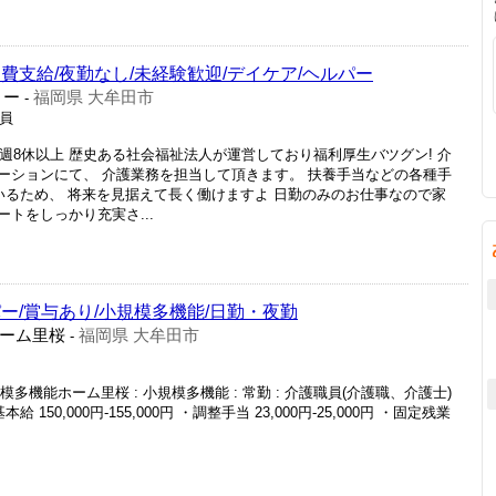
費支給/夜勤なし/未経験歓迎/デイケア/ヘルパー
リー
福岡県 大牟田市
-
社員
4週8休以上 歴史ある社会福祉法人が運営しており福利厚生バツグン! 介
ーションにて、 介護業務を担当して頂きます。 扶養手当などの各種手
いるため、 将来を見据えて長く働けますよ 日勤のみのお仕事なので家
トをしっかり充実さ...
ー/賞与あり/小規模多機能/日勤・夜勤
ーム里桜
福岡県 大牟田市
-
模多機能ホーム里桜 : 小規模多機能 : 常勤 : 介護職員(介護職、介護士)
・基本給 150,000円-155,000円 ・調整手当 23,000円-25,000円 ・固定残業