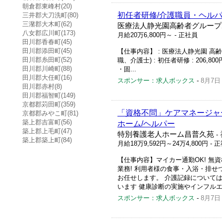
朝倉郡東峰村(20)
初任者研修/介護職員・ヘルパ
三井郡大刀洗町(80)
三潴郡大木町(62)
医療法人静光園高齢者グループ
八女郡広川町(173)
月給20万6,800円～
- 正社員
田川郡香春町(45)
田川郡添田町(45)
【仕事内容】 : 医療法人静光園 高齢
田川郡糸田町(52)
職、介護士) : 初任者研修 : 206,800円
田川郡川崎町(88)
・固...
田川郡大任町(16)
スポンサー：求人ボックス
-
8月7日
田川郡赤村(8)
田川郡福智町(149)
京都郡苅田町(359)
「資格不問」ケアマネージャー
京都郡みやこ町(81)
築上郡吉富町(56)
ホーム/ヘルパー
築上郡上毛町(47)
特別養護老人ホーム昌普久苑
-
築上郡築上町(84)
月給18万9,592円～24万4,800円
- 
【仕事内容】マイカー通勤OK! 無
業務! 利用者様の食事・入浴・排せ
お任せします。 介護記録については
います 健康診断の実施やインフルエ
スポンサー：求人ボックス
-
8月7日