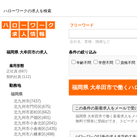
ハローワークの求人を検索
ハローワークの求人を検索
フリーワード
会社名、業種、職種など
福岡県 大牟田市の求人
条件の絞り込み
年齢不問
学歴不問
資格不問
雇用形態
正社員
(687)
契約社員
(112)
勤務地
福岡県 大牟田市で働くハ
福岡県
北九州市(7437)
北九州市門司区(675)
北九州市若松区(662)
福岡県 大牟田市で働く新着求人をメ
北九州市戸畑区(401)
無料で簡単に登録ができ、スピーデ
北九州市小倉北区(2041)
北九州市小倉南区(1435)
北九州市八幡東区(498)