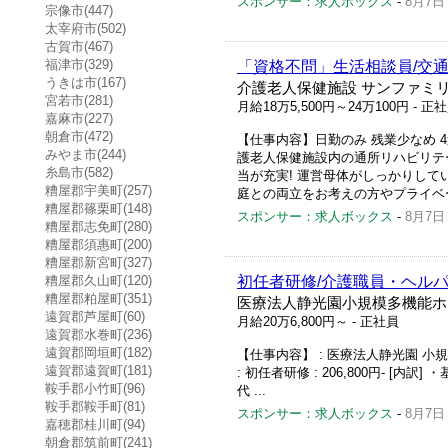
スポンサー：求人ボックス
-
8月7日
宗像市(447)
太宰府市(502)
古賀市(467)
福津市(329)
「資格不問」生活相談員/交通
うきは市(167)
介護老人保健施設 サンファミ
宮若市(281)
月給18万5,500円～24万100円
- 正
嘉麻市(227)
朝倉市(472)
【仕事内容】日勤のみ 残業少なめ 
みやま市(244)
護老人保健施設内の通所リハビリテ
糸島市(582)
当が充実! 運営母体がしっかりして
糟屋郡宇美町(257)
庭との両立をお考えの方やプライベー
糟屋郡篠栗町(148)
スポンサー：求人ボックス
-
8月7日
糟屋郡志免町(280)
糟屋郡須惠町(200)
糟屋郡新宮町(327)
糟屋郡久山町(120)
初任者研修/介護職員・ヘルパ
糟屋郡粕屋町(351)
医療法人静光園小規模多機能ホ
遠賀郡芦屋町(60)
月給20万6,800円～
- 正社員
遠賀郡水巻町(236)
遠賀郡岡垣町(182)
【仕事内容】 : 医療法人静光園 小規
遠賀郡遠賀町(181)
: 初任者研修 : 206,800円- [内訳] 
鞍手郡小竹町(96)
代 ...
鞍手郡鞍手町(81)
スポンサー：求人ボックス
-
8月7日
嘉穂郡桂川町(94)
朝倉郡筑前町(241)