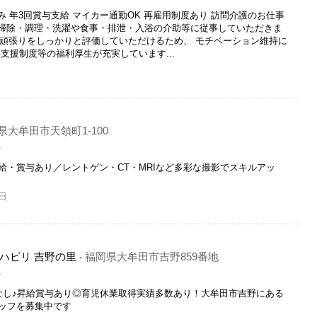
み 年3回賞与支給 マイカー通勤OK 再雇用制度あり 訪問介護のお仕事
、 掃除・調理・洗濯や食事・排泄・入浴の介助等に従事していただきま
の頑張りをしっかりと評価していただけるため、 モチベーション維持に
支援制度等の福利厚生が充実しています...
県大牟田市天領町1-100
員
給・賞与あり／レントゲン・CT・MRIなど多彩な撮影でスキルアッ
日
ハビリ 吉野の里
福岡県大牟田市吉野859番地
-
員
なし♪昇給賞与あり◎育児休業取得実績多数あり！大牟田市吉野にある
ッフを募集中です