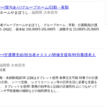
ー/賞与あり/グループホーム/日勤・夜勤
ホームやまぼうし
福岡県 大牟田市
-
者グループホームやまぼうし : グループホーム : 常勤 : 介護職員(介護
- [内訳] ・基本給 150,000円-155,000円 ・調整手当 23,000円-25,000円
/交通費支給/担当者オススメ/研修支援有/特別養護老人
福岡県 大牟田市
正社員
資格・未経験相談OK 記録はタブレット使用 食事注文可能 特養での介護
つ介助、 シーツ交換、 レクリエーション等の日常生活に必要な支援を
、 タブレットを使用! 業務の効率化と記録の正確性向上につながって
ンザ予防接種の補助などの福利厚生もし...