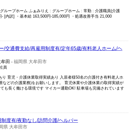
グループホーム ふぁみりえ : グループホーム : 常勤 : 介護職員(介護
- [内訳] ・基本給 163,500円-185,000円 ・処遇改善手当 21,000
/交通費支給/再雇用制度有/定年65歳/有料老人ホーム/ヘ
大牟田
福岡県 大牟田市
-
正社員
あり 育児・介護休業取得実績あり 入居者様50名の介護付き有料老人ホ
排泄などの介護業務)をお願いします。 育児休業や介護休業の取得実績が
ても長く働ける環境です マイカー通勤OK! 駐車場も完備されています
用制度有/夜勤なし/訪問介護/ヘルパー
岡県 大牟田市