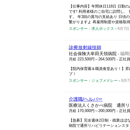
【仕事内容】年間休日118日 日勤の
です! 利用者様のご自宅に訪問し
す。 年3回の賞与の支給あり 日頃
繋がりますよ 再雇用制度や資格取得
スポンサー：求人ボックス
-
8月7日
診療放射線技師
社会保険大牟田天領病院
福岡
-
月給 223,500円～264,500円
- 正社
【院内保育園＆職員食堂あり！】昇
プ！
スポンサー：ジョブメドレー
-
8月7
介護職/ヘルパー
医療法人くさかべ病院 通所リ
月給 170,000円～200,000円
- 正社
【急募】完全週休2日制・残業ほぼ
病院で通所リハビリテーションスタ