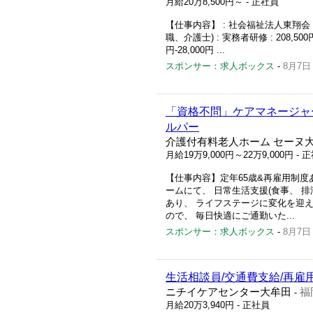
月給20万8,500円～
- 正社員
【仕事内容】 : 社会福祉法人東翔会 
職、介護士) : 実務者研修 : 208,500円
円-28,000円 ...
スポンサー：求人ボックス
-
8月7日
「資格不問」ケアマネージャー
ルパー
介護付有料老人ホーム セーヌ
月給19万9,000円～22万9,000円
- 
【仕事内容】定年65歳&再雇用制度
ームにて、 日常生活支援(食事、 
あり、 ライフステージに変化を迎え
ので、 毎日快適にご通勤いた...
スポンサー：求人ボックス
-
8月7日
生活相談員/交通費支給/再雇
ニチイケアセンター大牟田
福
-
月給20万3,940円
- 正社員