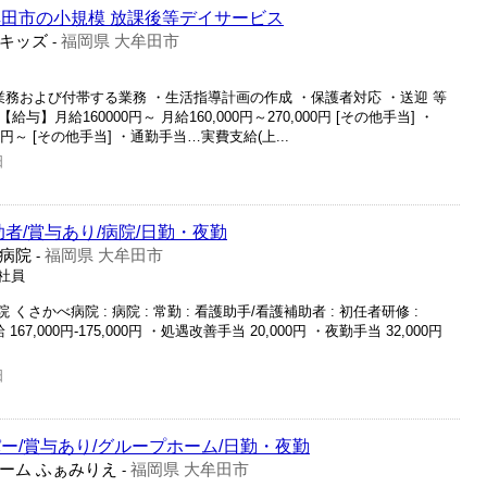
牟田市の小規模 放課後等デイサービス
キッズ
福岡県 大牟田市
-
業務および付帯する業務 ・生活指導計画の作成 ・保護者対応 ・送迎 等
与】月給160000円～ 月給160,000円～270,000円 [その他手当] ・
0円～ [その他手当] ・通勤手当…実費支給(上...
日
者/賞与あり/病院/日勤・夜勤
病院
福岡県 大牟田市
-
正社員
くさかべ病院 : 病院 : 常勤 : 看護助手/看護補助者 : 初任者研修 :
本給 167,000円-175,000円 ・処遇改善手当 20,000円 ・夜勤手当 32,000円
日
ー/賞与あり/グループホーム/日勤・夜勤
ーム ふぁみりえ
福岡県 大牟田市
-