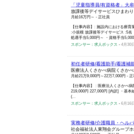
「児童指導員/有資格者」大
放課後等デイサービスひまわり
月給16万円～
- 正社員
【仕事内容】: 施設内における療育
:小規模 放課後等デイサービス :5名 【給
処遇手当5,000円～ ・資格手当5,00
スポンサー：求人ボックス
-
4月30
初任者研修/看護助手/看護補助
医療法人くさかべ病院くさかべ
月給21万9,000円～22万7,000円
- 
【仕事内容】 : 医療法人くさかべ病院 
219,000円 227,000円 [内訳] ・基
(...
スポンサー：求人ボックス
-
6月16
実務者研修/介護職員・ヘルパ
社会福祉法人東翔会グループホ