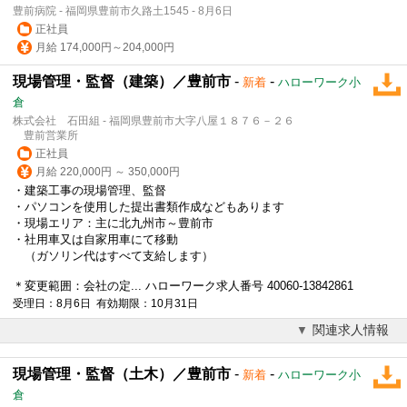
豊前病院 - 福岡県豊前市久路土1545 - 8月6日
正社員
月給 174,000円～204,000円
現場管理・監督（建築）／豊前市
-
-
新着
ハローワーク小
倉
株式会社 石田組 - 福岡県豊前市大字八屋１８７６－２６
豊前営業所
正社員
月給 220,000円 ～ 350,000円
・建築工事の現場管理、監督
・パソコンを使用した提出書類作成などもあります
・現場エリア：主に北九州市～豊前市
・社用車又は自家用車にて移動
（ガソリン代はすべて支給します）
＊変更範囲：会社の定... ハローワーク求人番号 40060-13842861
受理日：8月6日 有効期限：10月31日
関連求人情報
現場管理・監督（土木）／豊前市
-
-
新着
ハローワーク小
倉