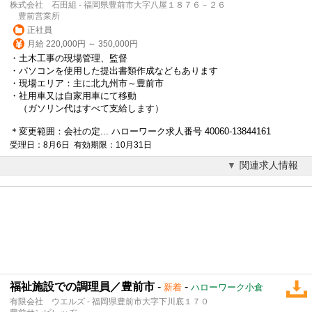
株式会社 石田組 - 福岡県豊前市大字八屋１８７６－２６
豊前営業所
正社員
月給 220,000円 ～ 350,000円
・土木工事の現場管理、監督
・パソコンを使用した提出書類作成などもあります
・現場エリア：主に北九州市～豊前市
・社用車又は自家用車にて移動
（ガソリン代はすべて支給します）
＊変更範囲：会社の定... ハローワーク求人番号 40060-13844161
受理日：8月6日 有効期限：10月31日
関連求人情報
福祉施設での調理員／豊前市
-
-
新着
ハローワーク小倉
有限会社 ウエルズ - 福岡県豊前市大字下川底１７０