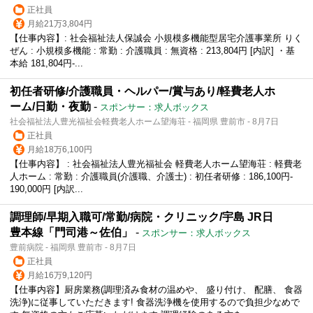
正社員
月給21万3,804円
【仕事内容】: 社会福祉法人保誠会 小規模多機能型居宅介護事業所 りく
ぜん : 小規模多機能 : 常勤 : 介護職員 : 無資格 : 213,804円 [内訳] ・基
本給 181,804円-...
初任者研修/介護職員・ヘルパー/賞与あり/軽費老人ホ
ーム/日勤・夜勤
-
スポンサー：求人ボックス
社会福祉法人豊光福祉会軽費老人ホーム望海荘 - 福岡県 豊前市 - 8月7日
正社員
月給18万6,100円
【仕事内容】 : 社会福祉法人豊光福祉会 軽費老人ホーム望海荘 : 軽費老
人ホーム : 常勤 : 介護職員(介護職、介護士) : 初任者研修 : 186,100円‐
190,000円 [内訳...
調理師/早期入職可/常勤/病院・クリニック/宇島 JR日
豊本線「門司港～佐伯」
-
スポンサー：求人ボックス
豊前病院 - 福岡県 豊前市 - 8月7日
正社員
月給16万9,120円
【仕事内容】厨房業務(調理済み食材の温めや、 盛り付け、 配膳、 食器
洗浄)に従事していただきます! 食器洗浄機を使用するので負担少なめで