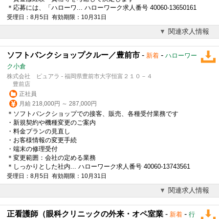
＊応募には、「ハローワ... ハローワーク求人番号 40060-13650161
受理日：8月5日 有効期限：10月31日
関連求人情報
ソフトバンクショップクルー／豊前市
-
-
新着
ハローワー
ク小倉
株式会社 ピュアラ - 福岡県豊前市大字恒富２１０－４
豊前店
正社員
月給 218,000円 ～ 287,000円
＊ソフトバンクショップでの接客、販売、各種受付業務です
・新規契約や機種変更のご案内
・料金プランの見直し
・お客様情報の変更手続
・端末の修理受付
＊変更範囲：会社の定める業務
＊しっかりとした社内... ハローワーク求人番号 40060-13743561
受理日：8月5日 有効期限：10月31日
関連求人情報
正看護師（眼科クリニックの外来・オペ室業
-
-
新着
行