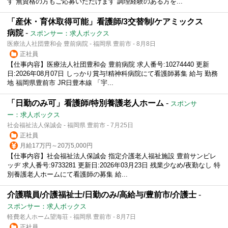
す 無資格の方もご応募いただけます 調理経験のある方を...
「産休・育休取得可能」看護師/3交替制/ケアミックス
病院
-
スポンサー：求人ボックス
医療法人社団豊和会 豊前病院 - 福岡県 豊前市 - 8月8日
正社員
【仕事内容】医療法人社団豊和会 豊前病院 求人番号:10274440 更新
日:2026年08月07日 しっかり賞与!精神科病院にて看護師募集 給与 勤務
地 福岡県豊前市 JR日豊本線 「宇...
「日勤のみ可」看護師/特別養護老人ホーム
-
スポンサ
ー：求人ボックス
社会福祉法人保誠会 - 福岡県 豊前市 - 7月25日
正社員
月給17万円～20万5,000円
【仕事内容】社会福祉法人保誠会 指定介護老人福祉施設 豊前サンビレ
ッヂ 求人番号:9733281 更新日:2026年03月23日 残業少なめ/夜勤なし 特
別養護老人ホームにて看護師の募集 給...
介護職員/介護福祉士/日勤のみ/高給与/豊前市/介護士
-
スポンサー：求人ボックス
軽費老人ホーム望海荘 - 福岡県 豊前市 - 8月7日
正社員