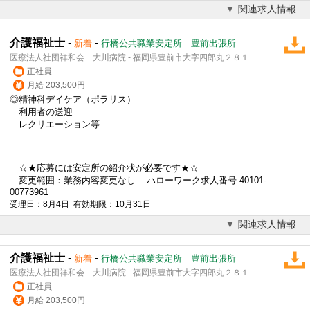
関連求人情報
介護福祉士
-
-
新着
行橋公共職業安定所 豊前出張所
医療法人社団祥和会 大川病院 - 福岡県豊前市大字四郎丸２８１
正社員
月給 203,500円
◎精神科デイケア（ポラリス）
利用者の送迎
レクリエーション等
☆★応募には安定所の紹介状が必要です★☆
変更範囲：業務内容変更なし... ハローワーク求人番号 40101-
00773961
受理日：8月4日 有効期限：10月31日
関連求人情報
介護福祉士
-
-
新着
行橋公共職業安定所 豊前出張所
医療法人社団祥和会 大川病院 - 福岡県豊前市大字四郎丸２８１
正社員
月給 203,500円