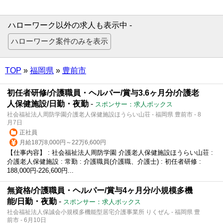
ハローワーク以外の求人も表示中 -
TOP
»
福岡県
»
豊前市
初任者研修/介護職員・ヘルパー/賞与3.6ヶ月分/介護老
人保健施設/日勤・夜勤
-
スポンサー：求人ボックス
社会福祉法人周防学園介護老人保健施設ほうらい山荘 - 福岡県 豊前市 - 8
月7日
正社員
月給18万8,000円～22万6,600円
【仕事内容】 : 社会福祉法人周防学園 介護老人保健施設ほうらい山荘 :
介護老人保健施設 : 常勤 : 介護職員(介護職、介護士) : 初任者研修 :
188,000円-226,600円...
無資格/介護職員・ヘルパー/賞与4ヶ月分/小規模多機
能/日勤・夜勤
-
スポンサー：求人ボックス
社会福祉法人保誠会小規模多機能型居宅介護事業所 りくぜん - 福岡県 豊
前市 - 6月10日