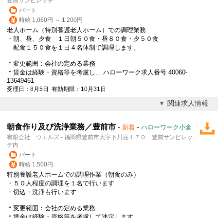
豊前サンビレッヂ
パート
時給 1,060円 ～ 1,200円
老人ホーム（特別養護老人ホーム）での調理業務
・朝、昼、夕食 １日朝５０食・昼８０食・夕５０食
配食１５０食を１日４名体制で調理します。
＊変更範囲：会社の定める業務
＊賃金は経験・資格等を考慮し... ハローワーク求人番号 40060-
13649461
受理日：8月5日 有効期限：10月31日
関連求人情報
朝食作り及び洗浄業務／豊前市
-
-
新着
ハローワーク小倉
有限会社 ウエルズ - 福岡県豊前市大字下川底１７０ 豊前サンビレッ
ヂ内
パート
時給 1,500円
特別養護老人ホームでの調理作業（朝食のみ）
・５０人程度の調理を１名で行います
・切込・洗浄も行います
＊変更範囲：会社の定める業務
＊賃金は経験・資格等を考慮して決定します