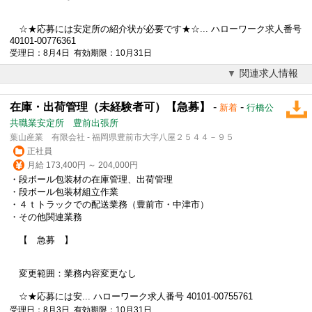
☆★応募には安定所の紹介状が必要です★☆... ハローワーク求人番号
40101-00776361
受理日：8月4日 有効期限：10月31日
関連求人情報
在庫・出荷管理（未経験者可）【急募】
-
-
新着
行橋公
共職業安定所 豊前出張所
葉山産業 有限会社 - 福岡県豊前市大字八屋２５４４－９５
正社員
月給 173,400円 ～ 204,000円
・段ボール包装材の在庫管理、出荷管理
・段ボール包装材組立作業
・４ｔトラックでの配送業務（豊前市・中津市）
・その他関連業務
【 急募 】
変更範囲：業務内容変更なし
☆★応募には安... ハローワーク求人番号 40101-00755761
受理日：8月3日 有効期限：10月31日