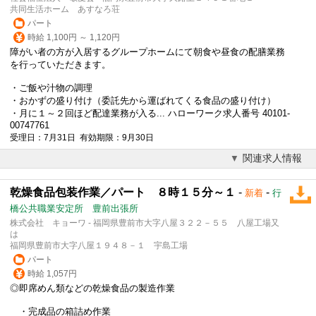
共同生活ホーム あすなろ荘
パート
時給 1,100円 ～ 1,120円
障がい者の方が入居するグループホームにて朝食や昼食の配膳業務
を行っていただきます。
・ご飯や汁物の調理
・おかずの盛り付け（委託先から運ばれてくる食品の盛り付け）
・月に１～２回ほど配達業務が入る... ハローワーク求人番号 40101-
00747761
受理日：7月31日 有効期限：9月30日
関連求人情報
乾燥食品包装作業／パート ８時１５分～１
-
-
新着
行
橋公共職業安定所 豊前出張所
株式会社 キョーワ - 福岡県豊前市大字八屋３２２－５５ 八屋工場又
は
福岡県豊前市大字八屋１９４８－１ 宇島工場
パート
時給 1,057円
◎即席めん類などの乾燥食品の製造作業
・完成品の箱詰め作業