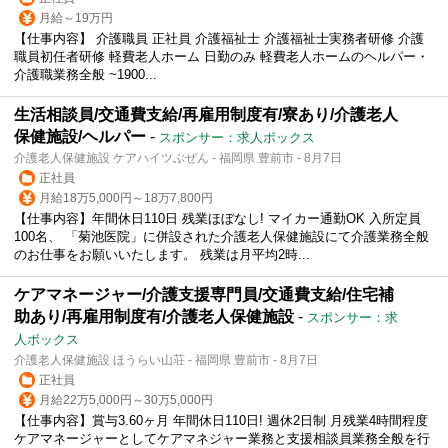
月給～19万円
【仕事内容】 介護職員 正社員 介護福祉士 介護福祉士実務者研修 介護
職員初任者研修 軽費老人ホーム 日勤のみ 軽費老人ホームのヘルパー・
介護職業務全般 ~1900...
生活相談員/交通費支給/再雇用制度有/寮あり/介護老人
保健施設/ヘルパー
-
スポンサー：求人ボックス
介護老人保健施設 ケアハイツぶぜん - 福岡県 豊前市 - 8月7日
正社員
月給18万5,000円～18万7,800円
【仕事内容】年間休日110日 残業ほぼなし! マイカー通勤OK 入所定員
100名、 「菊池医院」に併設された介護老人保健施設にて介護業務全般
のお仕事をお願いいたします。 残業は月平均2時...
ケアマネージャー/介護支援専門員/交通費支給/住宅補
助あり/再雇用制度有/介護老人保健施設
-
スポンサー：求
人ボックス
介護老人保健施設 ほうらい山荘 - 福岡県 豊前市 - 8月7日
正社員
月給22万5,000円～30万5,000円
【仕事内容】賞与3.60ヶ月 年間休日110日! 週休2日制 月残業4時間程度
ケアマネージャーとしてケアマネジャー業務と支援相談員業務全般を行