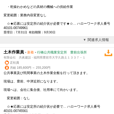
・乾燥わかめなどの具材の機械への供給作業
変更範囲：業務内容変更なし
☆★応募には安定所の紹介状が必要です★☆... ハローワーク求人番号
40101-00749961
受理日：7月31日 有効期限：9月30日
関連求人情報
土木作業員
-
-
新着
行橋公共職業安定所 豊前出張所
有限会社 共眞建設 - 福岡県豊前市大字久路土１３３７－１
正社員
月給 185,600円 ～ 255,200円
公共事業及び民間事業の土木作業全般を行って頂きます。
現場は、豊前、中津近郊になります。
現場へは、会社に集合後、社用車にて向かいます。
変更範囲：なし
☆★応募には安定所の紹介状が必要で... ハローワーク求人番号
40101-00745561