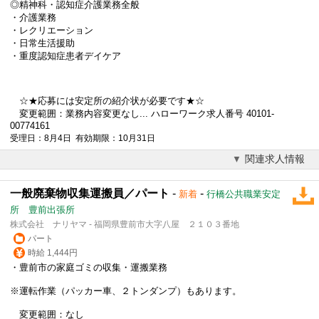
◎精神科・認知症介護業務全般
・介護業務
・レクリエーション
・日常生活援助
・重度認知症患者デイケア
☆★応募には安定所の紹介状が必要です★☆
変更範囲：業務内容変更なし... ハローワーク求人番号 40101-
00774161
受理日：8月4日 有効期限：10月31日
関連求人情報
一般廃棄物収集運搬員／パート
-
-
新着
行橋公共職業安定
所 豊前出張所
株式会社 ナリヤマ - 福岡県豊前市大字八屋 ２１０３番地
パート
時給 1,444円
・豊前市の家庭ゴミの収集・運搬業務
※運転作業（パッカー車、２トンダンプ）もあります。
変更範囲：なし