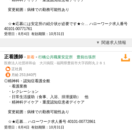
変更範囲：病棟での勤務可能性あり
☆★応募には安定所の紹介状が必要です★☆... ハローワーク求人番号
40101-00771761
受理日：8月4日 有効期限：10月31日
関連求人情報
正看護師
-
-
新着
行橋公共職業安定所 豊前出張所
医療法人社団祥和会 大川病院 - 福岡県豊前市大字四郎丸２８１
正社員
月給 253,840円
◎精神科・認知症看護全般
・看護業務
・レクレーション
・日常生活援助（食事、入浴、排泄援助） 他
・精神科デイケア・重度認知症患者デイケア
変更範囲：病棟での勤務可能性あり
☆★応募... ハローワーク求人番号 40101-00772861
受理日：8月4日 有効期限：10月31日