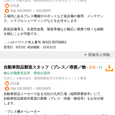
九州エノキ株式会社 - 福岡県豊前市大字皆毛９２－１２番地
正社員
月給 200,000円 ～ 300,000円
工場内にあるプレス機械やロボットなど各設備の修理、メンテナン
ス、トラブルシューティングなどをお任せします。
新規設備導入、生産性改善、製造準備など幅広い業務で様々な経験
を積むことが可能です。
... ハローワーク求人番号 40101-00759061
受理日：8月3日 有効期限：10月31日
関連求人情報
自動車部品製造スタッフ（プレス／溶接／物
-
-
新着
行
橋公共職業安定所 豊前出張所
九州エノキ株式会社 - 福岡県豊前市大字皆毛９２－１２番地
正社員
月給 200,000円 ～ 300,000円
自動車部品メーカーである当社の九州工場（福岡県豊前市）にて、
自動車部品製造作業員の業務（プレス・溶接・物流等）をお任せ致
します。
・プレス機オペレーター