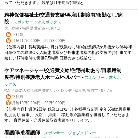
っていただきます。 残業は月平均4時間程と...
精神保健福祉士/交通費支給/再雇用制度有/夜勤なし/病
院
-
スポンサー：求人ボックス
大川病院 - 福岡県 豊前市 - 8月7日
正社員
月給21万6,600円～22万3,600円
【仕事内容】賞与実績4ヶ月分/残業なし/有給は勤務3か月後から付与/半
日単位での取得OK 入院患者様及び外来患者様の相談支援のお仕事です!
嬉しい17時定時で実働7.5時間 日勤のみで残業な...
ケアマネージャー/交通費支給/住宅補助あり/再雇用制
度有/特別養護老人ホーム/ヘルパー
-
スポンサー：求人ボ
ックス
指定介護老人福祉施設 豊前サンビレッヂ - 福岡県 豊前市 - 8月7日
正社員
月給19万9,804円～23万9,000円
【仕事内容】週休2日制 残業ほぼなし! 各種手当充実 定年65歳&再雇用
制度あり 食事、 入浴、 排泄、 移動等介護業務を担当していただきま
す。 育児休業・介護休業取得実績あり! ライフ...
看護師/准看護師
-
スポンサー：ジョブメドレー