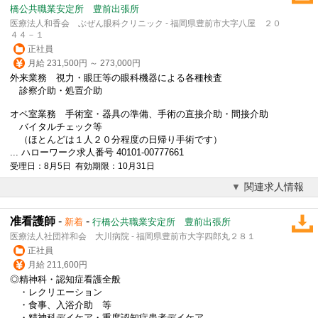
橋公共職業安定所 豊前出張所
医療法人和香会 ぶぜん眼科クリニック - 福岡県豊前市大字八屋 ２０
４４－１
正社員
月給 231,500円 ～ 273,000円
外来業務 視力・眼圧等の眼科機器による各種検査
診察介助・処置介助
オペ室業務 手術室・器具の準備、手術の直接介助・間接介助
バイタルチェック等
（ほとんどは１人２０分程度の日帰り手術です）
... ハローワーク求人番号 40101-00777661
受理日：8月5日 有効期限：10月31日
関連求人情報
准看護師
-
-
新着
行橋公共職業安定所 豊前出張所
医療法人社団祥和会 大川病院 - 福岡県豊前市大字四郎丸２８１
正社員
月給 211,600円
◎精神科・認知症看護全般
・レクリエーション
・食事、入浴介助 等
・精神科デイケア・重度認知症患者デイケア