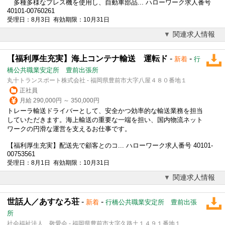
多種多様なプレス機を使用し、自動車部品... ハローワーク求人番号
40101-00760261
受理日：8月3日 有効期限：10月31日
関連求人情報
【福利厚生充実】海上コンテナ輸送 運転ド
-
-
新着
行
橋公共職業安定所 豊前出張所
丸十トランスポート株式会社 - 福岡県豊前市大字八屋４８０番地１
正社員
月給 290,000円 ～ 350,000円
トレーラ輸送ドライバーとして、安全かつ効率的な輸送業務を担当
していただきます。海上輸送の重要な一端を担い、国内物流ネット
ワークの円滑な運営を支えるお仕事です。
【福利厚生充実】配送先で顧客とのコ... ハローワーク求人番号 40101-
00753561
受理日：8月1日 有効期限：10月31日
関連求人情報
世話人／あすなろ荘
-
-
新着
行橋公共職業安定所 豊前出張
所
社会福祉法人 敬愛会 - 福岡県豊前市大字久路土１４９１番地１