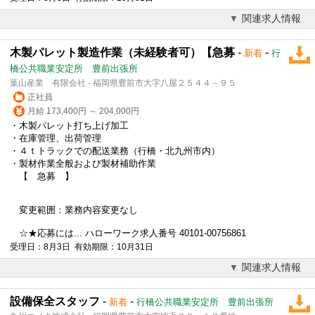
関連求人情報
木製パレット製造作業（未経験者可）【急募
-
-
新着
行
橋公共職業安定所 豊前出張所
葉山産業 有限会社 - 福岡県豊前市大字八屋２５４４－９５
正社員
月給 173,400円 ～ 204,000円
・木製パレット打ち上げ加工
・在庫管理、出荷管理
・４ｔトラックでの配送業務（行橋・北九州市内）
・製材作業全般および製材補助作業
【 急募 】
変更範囲：業務内容変更なし
☆★応募には... ハローワーク求人番号 40101-00756861
受理日：8月3日 有効期限：10月31日
関連求人情報
設備保全スタッフ
-
-
新着
行橋公共職業安定所 豊前出張所