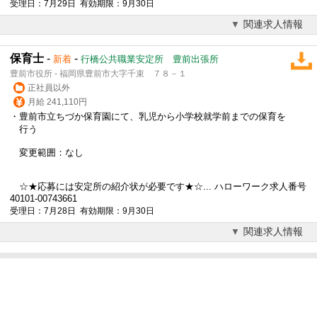
受理日：7月29日 有効期限：9月30日
関連求人情報
保育士
-
-
新着
行橋公共職業安定所 豊前出張所
豊前市役所 - 福岡県豊前市大字千束 ７８－１
正社員以外
月給 241,110円
・豊前市立ちづか保育園にて、乳児から小学校就学前までの保育を
行う
変更範囲：なし
☆★応募には安定所の紹介状が必要です★☆... ハローワーク求人番号
40101-00743661
受理日：7月28日 有効期限：9月30日
関連求人情報