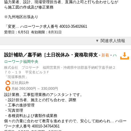
協力業者、設計、現場管理担当者、直属の上司と打ち合わせしなが
ら施工図の作成及び修正業務
※九州地区出張あり
「変更... ハローワーク求人番号 40010-35402661
受理日：6月5日 有効期限：8月31日
関連求人情報
設計補助／嘉手納［土日祝休み・資格取得支
-
-
新着
ハ
ローワーク福岡中央
株式会社 プロサーチ 福岡営業所 - 沖縄県中頭郡嘉手納町字嘉手納２
７０－１９ 平安名ビル３Ｆ
「現場事務所」
正社員以外
月給 260,000円 ～ 330,000円
設計業務、工事監理業務のアシスタントです。
・設計担当者、施主との打ち合わせ、調整
・工事の進捗管理
・写真管理
・各種資料および書類作成業務
個々の力量に合わせて教育を進めますので、安心して始められ... ハロー
ワーク求人番号 40010-34764361