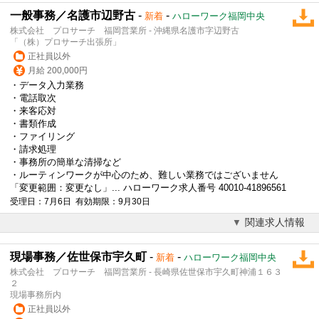
一般事務／名護市辺野古
-
-
新着
ハローワーク福岡中央
株式会社 プロサーチ 福岡営業所 - 沖縄県名護市字辺野古
「（株）プロサーチ出張所」
正社員以外
月給 200,000円
・データ入力業務
・電話取次
・来客応対
・書類作成
・ファイリング
・請求処理
・事務所の簡単な清掃など
・ルーティンワークが中心のため、難しい業務ではございません
「変更範囲：変更なし」... ハローワーク求人番号 40010-41896561
受理日：7月6日 有効期限：9月30日
関連求人情報
現場事務／佐世保市宇久町
-
-
新着
ハローワーク福岡中央
株式会社 プロサーチ 福岡営業所 - 長崎県佐世保市宇久町神浦１６３
２
現場事務所内
正社員以外