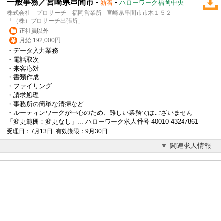
一般事務／宮崎県串間市
-
-
新着
ハローワーク福岡中央
株式会社 プロサーチ 福岡営業所 - 宮崎県串間市市木１５２
「（株）プロサーチ出張所」
正社員以外
月給 192,000円
・データ入力業務
・電話取次
・来客応対
・書類作成
・ファイリング
・請求処理
・事務所の簡単な清掃など
・ルーティンワークが中心のため、難しい業務ではございません
「変更範囲：変更なし」... ハローワーク求人番号 40010-43247861
受理日：7月13日 有効期限：9月30日
関連求人情報