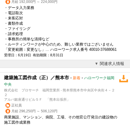
月給 192,000円 ～ 224,000円
・データ入力業務
・電話取次
・来客応対
・書類作成
・ファイリング
・請求処理
・事務所の簡単な清掃など
・ルーティンワークが中心のため、難しい業務ではございません
「変更範囲：変更なし」... ハローワーク求人番号 40010-37688061
受理日：6月19日 有効期限：8月31日
関連求人情報
建築施工図作成（正）／熊本市
-
-
新着
ハローワーク福岡
中央
株式会社 プロサーチ 福岡営業所 - 熊本県熊本市中央区中央街４－２
２
アルバ銀座通りビル５Ｆ 「熊本出張所」
正社員
月給 296,250円 ～ 506,120円
商業施設、マンション、病院、工場、その他官公庁発注の建設物の
施工図作成業務