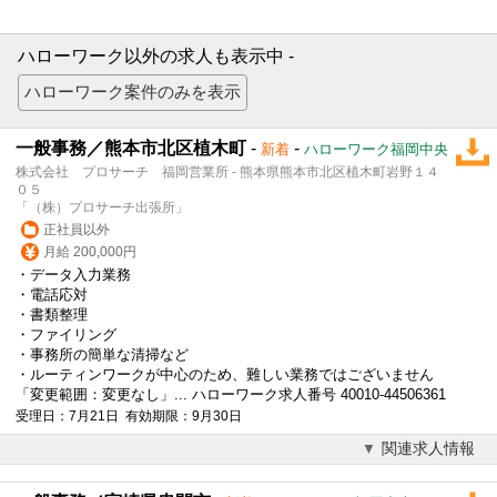
ハローワーク以外の求人も表示中 -
一般事務／熊本市北区植木町
-
-
新着
ハローワーク福岡中央
株式会社 プロサーチ 福岡営業所 - 熊本県熊本市北区植木町岩野１４
０５
「（株）プロサーチ出張所」
正社員以外
月給 200,000円
・データ入力業務
・電話応対
・書類整理
・ファイリング
・事務所の簡単な清掃など
・ルーティンワークが中心のため、難しい業務ではございません
「変更範囲：変更なし」... ハローワーク求人番号 40010-44506361
受理日：7月21日 有効期限：9月30日
関連求人情報