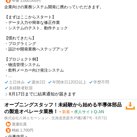
年俸 3,000,000円
企業向けの業務システム開発に携わっていただきます。
【まずはここからスタート】
・データ入力や簡単な修正作業
・システムのテスト、動作チェック
【慣れてきたら】
・プログラミング
・設計や開発業務へステップアップ
【プロジェクト例】
・物流管理システム
・飲料メーカー向け発注システム
・...
土日休み
週休2日
年間休日120日以上
学歴不問
未経験者歓迎
8月17日までに結果通知が届きます
オープニングスタッフ！未経験から始める半導体部品
の製造オペレータ業務！
-
-
新着
求人サイトQ-JiN
株式会社八神エモーション - 北海道恵庭市戸磯2番7号 - 8月7日
派遣社員
時給 1,700円
＜仕事内容＞