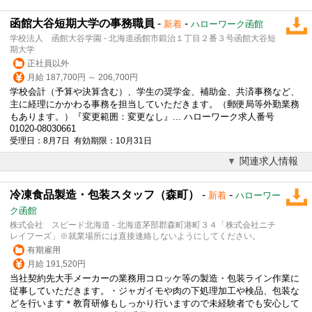
函館大谷短期大学の事務職員
-
-
新着
ハローワーク函館
学校法人 函館大谷学園 - 北海道函館市鍛治１丁目２番３号函館大谷短
期大学
正社員以外
月給 187,700円 ～ 206,700円
学校会計（予算や決算含む）、学生の奨学金、補助金、共済事務など、
主に経理にかかわる事務を担当していただきます。（郵便局等外勤業務
もあります。）『変更範囲：変更なし』... ハローワーク求人番号
01020-08030661
受理日：8月7日 有効期限：10月31日
関連求人情報
冷凍食品製造・包装スタッフ（森町）
-
-
新着
ハローワー
ク函館
株式会社 スピード北海道 - 北海道茅部郡森町港町３４「株式会社ニチ
レイフーズ」※就業場所には直接連絡しないようにしてください。
有期雇用
月給 191,520円
当社契約先大手メーカーの業務用コロッケ等の製造・包装ライン作業に
従事していただきます。・ジャガイモや肉の下処理加工や検品、包装な
どを行います＊
教育
研修もしっかり行いますので未経験者でも安心して