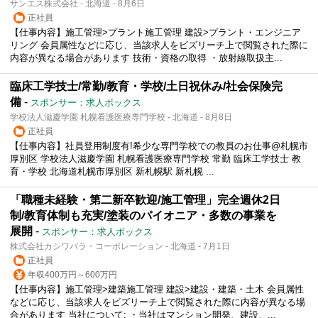
サンエス株式会社 - 北海道 - 8月6日
正社員
【仕事内容】施工管理>プラント施工管理 建設>プラント・エンジニア
リング 会員属性などに応じ、当該求人をビズリーチ上で閲覧された際に
内容が異なる場合があります 技術・資格の取得 ・放射線取扱主...
臨床工学技士/常勤/教育・学校/土日祝休み/社会保険完
備
-
スポンサー：求人ボックス
学校法人滋慶学園 札幌看護医療専門学校 - 北海道 - 8月8日
正社員
【仕事内容】社員登用制度有!希少な専門学校での教員のお仕事@札幌市
厚別区 学校法人滋慶学園 札幌看護医療専門学校 常勤 臨床工学技士 教
育・学校 北海道札幌市厚別区 新札幌駅 新札幌 ...
「職種未経験・第二新卒歓迎/施工管理」完全週休2日
制/教育体制も充実/塗装のパイオニア・多数の事業を
展開
-
スポンサー：求人ボックス
株式会社カシワバラ・コーポレーション - 北海道 - 7月1日
正社員
年収400万円～600万円
【仕事内容】施工管理>建築施工管理 建設>建設・建築・土木 会員属性
などに応じ、当該求人をビズリーチ上で閲覧された際に内容が異なる場
合があります 当社について: ・当社はマンション開発、建設、...