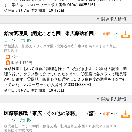
す。学力も... ハローワーク求人番号 01041-00352161
受理日：8月7日 有効期限：10月31日
関連求人情報
給食調理員（認定こども園 帯広藤幼稚園）
-
-
新着
ハ
ローワーク釧路
学校法人 釧路カトリック学園 - 北海道帯広市東４条南１４丁目１帯広
藤幼稚園
パート
時給 1,179円
当幼稚園において昼食の調理を行っていただきます。◯食材の調達、調
理を行い、クラス別に分けていただきます。◯配膳は各クラスで職員等
が行います。◯園児、職員を含め通常は１００食程度の調理を４名で行
っていた... ハローワーク求人番号 01090-05388961
受理日：8月7日 有効期限：10月31日
関連求人情報
医療事務職「帯広・その他の業務」 （請）
-
-
新着
ハ
ローワーク釧路
株式会社 ニチイ学館 釧路支店 - 北海道帯広市西１８条北２丁目１６
番地国立帯広病院