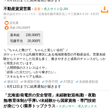
不動産賃貸営業
-
-
新着
求人サイトQ-JiN
株式会社ポケットハウス - 北海道札幌市東区北二十三条東4-3-10 - 6月25
日
正社員
月給 250,000円
基本給
230,000円
宅建手当
20,000円
＼ "ちゃんと働けて、ちゃんと楽しい会社" ／
ポケットハウスは札幌市東区にある地域密着型の不動産会社。営業未経
験からスタートした社員も多く、働きやすさと成長のチャンスがしっか
り用意されています。
「人間関係のストレスはイヤ」
「頑張った分だけしっかり稼ぎたい」
「スキルもキャリアも積み...
週休2日
車通勤可能
学歴不問
AT限定
未経験者歓迎
8月12日までに結果通知が届きます
「北海道/発電所の安全管理」未経験歓迎/転勤・夜勤
無/教育体制が手厚い/未経験から国家資格・専門技術
が身につく/業界トップクラス
-
スポンサー：求人ボックス