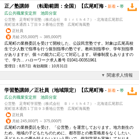
正／塾講師 （転勤範囲：全国）【広尾町海
-
-
新着
帯
広公共職業安定所 池田分室
公営塾 足寄町学習塾（株式会社 Ｂｉｒｔｈ４７） - 北海道広尾郡広
尾町並木通西１丁目９３番地公営塾 広尾町海風塾
正社員
月給 255,000円 ～ 385,000円
広尾町の業務委託を受けて開校した、公設民営塾です。対象は広尾高校
生で少人数で指導を行う個別指導の塾です。教科別指導や、学年別指導
がありますが、個々の能力に応じて対応します。研修制度もありますの
で、学力... ハローワーク求人番号 01041-00351961
受理日：8月7日 有効期限：10月31日
関連求人情報
学習塾講師／正社員（地域限定）【広尾町海
-
-
新着
帯
広公共職業安定所 池田分室
公営塾 足寄町学習塾（株式会社 Ｂｉｒｔｈ４７） - 北海道広尾郡広
尾町並木通西１丁目９３番地公営塾 広尾町海風塾
正社員
月給 245,000円 ～ 375,000円
広尾町の業務委託を受け、「公営塾」を運営しております。地方創生の
ため、地域の子どもたちのために、都市部との
教育
格差をなくしたい、
子どもたちの夢を叶えたいという思いで、個別学習を実施しておりま