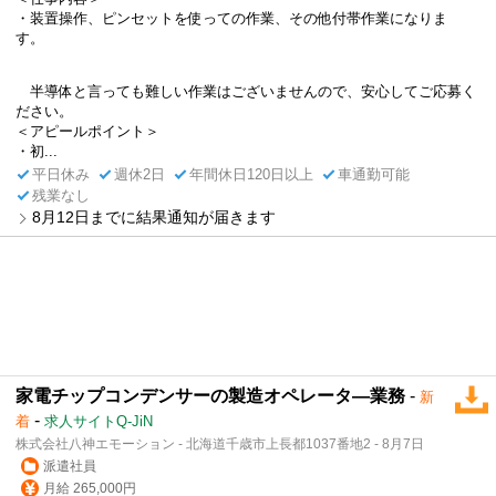
・装置操作、ピンセットを使っての作業、その他付帯作業になりま
す。
半導体と言っても難しい作業はございませんので、安心してご応募く
ださい。
＜アピールポイント＞
・初...
平日休み
週休2日
年間休日120日以上
車通勤可能
残業なし
8月12日までに結果通知が届きます
家電チップコンデンサーの製造オペレータ―業務
-
新
-
着
求人サイトQ-JiN
株式会社八神エモーション - 北海道千歳市上長都1037番地2 - 8月7日
派遣社員
月給 265,000円