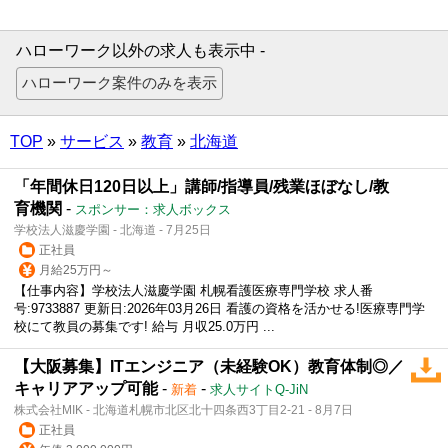
ハローワーク以外の求人も表示中 -
TOP
»
サービス
»
教育
»
北海道
「年間休日120日以上」講師/指導員/残業ほぼなし/教
育機関
-
スポンサー：求人ボックス
学校法人滋慶学園 - 北海道 - 7月25日
正社員
月給25万円～
【仕事内容】学校法人滋慶学園 札幌看護医療専門学校 求人番
号:9733887 更新日:2026年03月26日 看護の資格を活かせる!医療専門学
校にて教員の募集です! 給与 月収25.0万円 ...
【大阪募集】ITエンジニア（未経験OK）教育体制◎／
キャリアアップ可能
-
-
新着
求人サイトQ-JiN
株式会社MIK - 北海道札幌市北区北十四条西3丁目2-21 - 8月7日
正社員