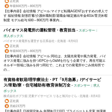
正社員
年収600万円～800万円
【仕事内容】会社情報 アピール:マイナビ転職AGENTおすすめの求人で
す 福祉情報:財形貯蓄/介護休職制度/退職金/確定拠出年金401k/育児休暇
制度 モデル給与:600～800万円 事業内...
バイオマス発電所の運転管理・教育担当
-
スポンサー：
求人ボックス
バイオマス発電所を運営する日系会社 - 北海道 - 8月6日
正社員
年収600万円～800万円
【仕事内容】会社情報 アピール:同社は、太陽光発電や風力発電、バイ
オマス発電に強みを持つEPCからO&Mを行なう企業です。再生可能エ
ネルギー領域に強みを持つ同社で、これまでの発電所やごみ焼却所で
の...
有資格者歓迎/理学療法士・PT「9月急募」/デイサービ
ス/常勤/寮・住宅補助有/教育体制万全
-
スポンサー：求人
ボックス
株式会社ポプラ舘 児童デイサービス リると旭川かぐら - 北海道 - 8月4日
正社員
月給23万円
【仕事内容】日祝固定休み 年間休日110日 プライベートも充実 放課後