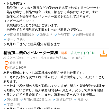
＜お仕事内容＞
・EV関連・スマホ・家電などの使われる温度を検知するセンサーや
熱を放出する製品の組立・検査・梱包する業務になります。主に
設備などを操作するオペレーター業務を担当して頂きます。
＜アピールポイント＞
・就業期間に応じて昇給がございます。
・未経験でも初期教育の期間をしっかり取るので安心...
年間休日120日以上
残業あり
学歴不問
未経験者歓迎
ボーナスあり
8月12日までに結果通知が届きます
精密加工機のオペレーター業務
-
-
新着
求人サイトQ-JiN
株式会社八神エモーション - 北海道網走市呼人573-19 - 8月7日
派遣社員
時給 1,360円
材料を機械にセットし加工機械を作動させるお仕事です。
加工された材料を次の工程に運んだり、精度検査をしていただくことも
あります。
＊当社より20名弱の人数が勤務していますが、皆さん製造業務未経験か
ら勤務していますし、新人教育期間も6ヶ月あり、安心して勤務を開始
することができる企業です。また、派遣先企業への正社員登用...
週休2日
年間休日120日以上
車通勤可能
残業あり
学歴不問
8月12日までに結果通知が届きます