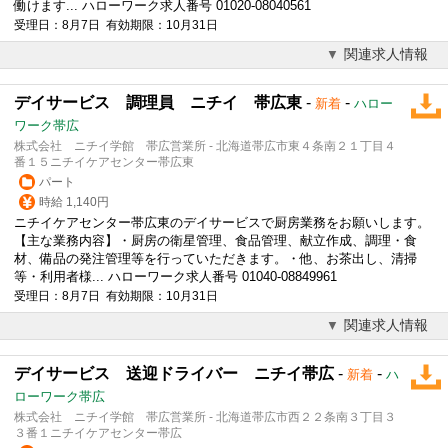
働けます... ハローワーク求人番号 01020-08040561
受理日：8月7日 有効期限：10月31日
関連求人情報
デイサービス 調理員 ニチイ 帯広東
-
-
新着
ハロー
ワーク帯広
株式会社 ニチイ学館 帯広営業所 - 北海道帯広市東４条南２１丁目４
番１５ニチイケアセンター帯広東
パート
時給 1,140円
ニチイケアセンター帯広東のデイサービスで厨房業務をお願いします。
【主な業務内容】・厨房の衛星管理、食品管理、献立作成、調理・食
材、備品の発注管理等を行っていただきます。・他、お茶出し、清掃
等・利用者様... ハローワーク求人番号 01040-08849961
受理日：8月7日 有効期限：10月31日
関連求人情報
デイサービス 送迎ドライバー ニチイ帯広
-
-
新着
ハ
ローワーク帯広
株式会社 ニチイ学館 帯広営業所 - 北海道帯広市西２２条南３丁目３
３番１ニチイケアセンター帯広