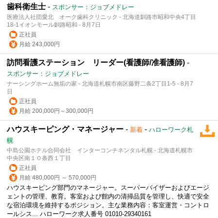
歯科衛生士
-
スポンサー：ジョブメドレー
医療法人社団愛北 オーク歯科クリニック - 北海道釧路市昭和中央4丁目
18-1イオンモール釧路昭和 - 8月7日
正社員
月給 243,000円
訪問看護ステーション リーダー(看護師/准看護師)
-
スポンサー：ジョブメドレー
ナーシングホーム無垢の家 - 北海道札幌市南区藤野二条2丁目1-5 - 8月7
日
正社員
月給 200,000円～300,000円
ハウスキーピング・マネージャー
-
-
新着
ハローワーク札
幌
中島公園ホテル合同会社 インターコンチネンタル札幌 - 北海道札幌市
中央区南１０条西１丁目
正社員
月給 480,000円 ～ 570,000円
ハウスキーピング部門のマネージャー。スーパーバイザーおよびエージ
ェントの管理、
教育
。客室および館内の清掃品質を管理し、快適で安全
な宿泊環境を維持するポジション。主な業務内容：客室運営・コントロ
ールシス... ハローワーク求人番号 01010-29340161