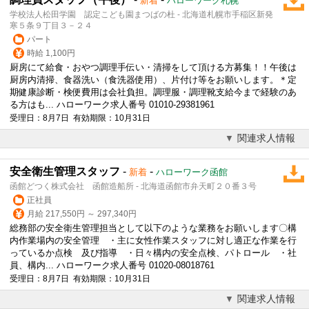
新着
ハローワーク札幌
学校法人松田学園 認定こども園まつばの杜 - 北海道札幌市手稲区新発
寒５条９丁目３－２４
パート
時給 1,100円
厨房にて給食・おやつ調理手伝い・清掃をして頂ける方募集！！午後は
厨房内清掃、食器洗い（食洗器使用）、片付け等をお願いします。＊定
期健康診断・検便費用は会社負担。調理服・調理靴支給今まで経験のあ
る方はも... ハローワーク求人番号 01010-29381961
受理日：8月7日 有効期限：10月31日
関連求人情報
安全衛生管理スタッフ
-
-
新着
ハローワーク函館
函館どつく株式会社 函館造船所 - 北海道函館市弁天町２０番３号
正社員
月給 217,550円 ～ 297,340円
総務部の安全衛生管理担当として以下のような業務をお願いします〇構
内作業場内の安全管理 ・主に女性作業スタッフに対し適正な作業を行
っているか点検 及び指導 ・日々構内の安全点検、パトロール ・社
員、構内... ハローワーク求人番号 01020-08018761
受理日：8月7日 有効期限：10月31日
関連求人情報