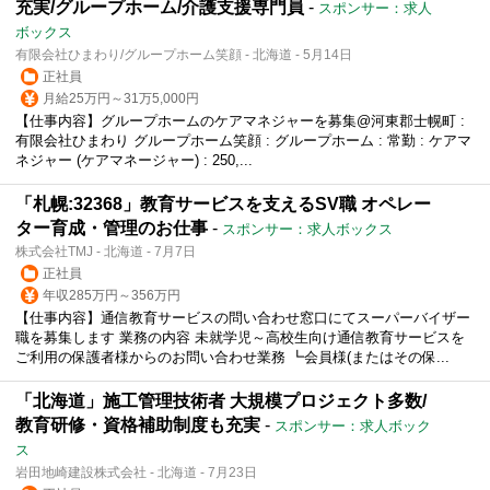
充実/グループホーム/介護支援専門員
-
スポンサー：求人
ボックス
有限会社ひまわり/グループホーム笑顔 - 北海道 - 5月14日
正社員
月給25万円～31万5,000円
【仕事内容】グループホームのケアマネジャーを募集@河東郡士幌町 :
有限会社ひまわり グループホーム笑顔 : グループホーム : 常勤 : ケアマ
ネジャー (ケアマネージャー) : 250,...
「札幌:32368」教育サービスを支えるSV職 オペレー
ター育成・管理のお仕事
-
スポンサー：求人ボックス
株式会社TMJ - 北海道 - 7月7日
正社員
年収285万円～356万円
【仕事内容】通信教育サービスの問い合わせ窓口にてスーパーバイザー
職を募集します 業務の内容 未就学児～高校生向け通信教育サービスを
ご利用の保護者様からのお問い合わせ業務 ┗会員様(またはその保...
「北海道」施工管理技術者 大規模プロジェクト多数/
教育研修・資格補助制度も充実
-
スポンサー：求人ボック
ス
岩田地崎建設株式会社 - 北海道 - 7月23日