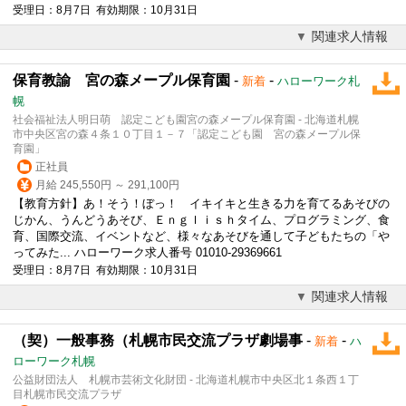
受理日：8月7日 有効期限：10月31日
関連求人情報
保育教諭 宮の森メープル保育園
-
-
新着
ハローワーク札
幌
社会福祉法人明日萌 認定こども園宮の森メープル保育園 - 北海道札幌
市中央区宮の森４条１０丁目１－７「認定こども園 宮の森メープル保
育園」
正社員
月給 245,550円 ～ 291,100円
【
教育
方針】あ！そう！ぼっ！ イキイキと生きる力を育てるあそびの
じかん、うんどうあそび、Ｅｎｇｌｉｓｈタイム、プログラミング、食
育、国際交流、イベントなど、様々なあそびを通して子どもたちの「や
ってみた... ハローワーク求人番号 01010-29369661
受理日：8月7日 有効期限：10月31日
関連求人情報
（契）一般事務（札幌市民交流プラザ劇場事
-
-
新着
ハ
ローワーク札幌
公益財団法人 札幌市芸術文化財団 - 北海道札幌市中央区北１条西１丁
目札幌市民交流プラザ