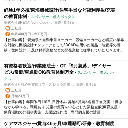
経験1年必須/東海機械設計/住宅手当など福利厚生/充実
の教育体制
-
スポンサー：求人ボックス
株式会社BREXA Technology - 北海道 - 8月8日
正社員
年収400万円～600万円
【仕事内容】 愛知県の自動車系メーカー・設備メーカーなど幅広い業界
を対象に機械設計エンジニアとして3DCADを用いた製品・装置等の機
構・筐体設計、 及び解析業務などの開発業務に従事していただきます。
...
有資格者歓迎/作業療法士・OT「9月急募」/デイサー
ビス/常勤/車通勤OK/教育体制万全
-
スポンサー：求人ボッ
クス
株式会社札幌心理支援オフィス レタラ新川 - 北海道 - 8月6日
正社員
月給23万円
【仕事内容】年間休日110日 日祝休み 昇給&賞与&各種手当充実 「働き
ながら学べる」環境あり 児童の療育を中心とした業務全般(療育支援・
療育活動の計画や実施・支援記録作成・専門的支援の計画...
ケアマネジャー/賞与3.6ヵ月/車通勤可/研修・教育制度