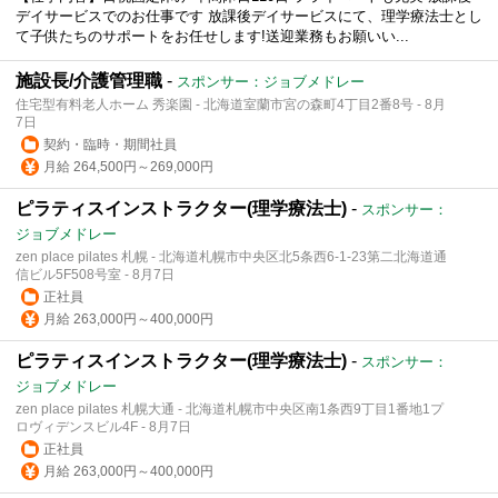
デイサービスでのお仕事です 放課後デイサービスにて、理学療法士とし
て子供たちのサポートをお任せします!送迎業務もお願いい...
施設長/介護管理職
-
スポンサー：ジョブメドレー
住宅型有料老人ホーム 秀楽園 - 北海道室蘭市宮の森町4丁目2番8号 - 8月
7日
契約・臨時・期間社員
月給 264,500円～269,000円
ピラティスインストラクター(理学療法士)
-
スポンサー：
ジョブメドレー
zen place pilates 札幌 - 北海道札幌市中央区北5条西6-1-23第二北海道通
信ビル5F508号室 - 8月7日
正社員
月給 263,000円～400,000円
ピラティスインストラクター(理学療法士)
-
スポンサー：
ジョブメドレー
zen place pilates 札幌大通 - 北海道札幌市中央区南1条西9丁目1番地1プ
ロヴィデンスビル4F - 8月7日
正社員
月給 263,000円～400,000円