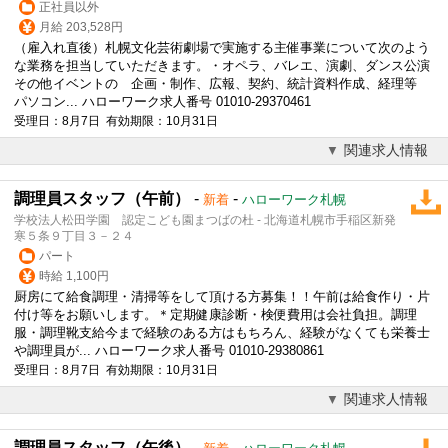
正社員以外
月給 203,528円
（雇入れ直後）札幌文化芸術劇場で実施する主催事業について次のよう
な業務を担当していただきます。・オペラ、バレエ、演劇、ダンス公演
その他イベントの 企画・制作、広報、契約、統計資料作成、経理等
パソコン... ハローワーク求人番号 01010-29370461
受理日：8月7日 有効期限：10月31日
関連求人情報
調理員スタッフ（午前）
-
-
新着
ハローワーク札幌
学校法人松田学園 認定こども園まつばの杜 - 北海道札幌市手稲区新発
寒５条９丁目３－２４
パート
時給 1,100円
厨房にて給食調理・清掃等をして頂ける方募集！！午前は給食作り・片
付け等をお願いします。＊定期健康診断・検便費用は会社負担。調理
服・調理靴支給今まで経験のある方はもちろん、経験がなくても栄養士
や調理員が... ハローワーク求人番号 01010-29380861
受理日：8月7日 有効期限：10月31日
関連求人情報
調理員スタッフ（午後）
-
-