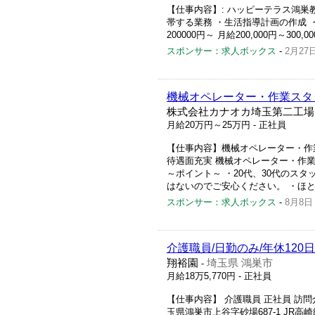
【仕事内容】: ハッピーテラス鴻巣教
帯する業務 ・生活指導計画の作成 
200000円～ 月給200,000円～30
スポンサー：求人ボックス
-
2月27
機械オペレーター・作業スタ
株式会社カナオカ埼玉第二工場
月給20万円～25万円
- 正社員
【仕事内容】機械オペレーター・作業
待遇面充実 機械オペレーター・作
～ポイント～ ・20代、30代のス
はないのでご安心ください。 ・ほと
スポンサー：求人ボックス
-
8月8日
介護職員/日勤のみ/年休120
翔裕園
埼玉県 鴻巣市
-
月給18万5,770円
- 正社員
【仕事内容】 介護職員 正社員 訪問
玉県鴻巣市上谷字砂場687-1 JR