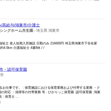
/高給与/鴻巣市/介護士
シングホーム共生園
埼玉県 鴻巣市
-
福祉士 老人短期入所施設 日勤のみ 216600円 埼玉県鴻巣市下谷在家
4.0km 介護福祉士 4週8休 / /
市・認可保育園
巣市
お仕事です。 : 保育施設における保育業務および付帯する業務 ・ク
の対応 ・清掃等の付帯業務 等 : ひかりっこ保育園 :認可保育園 :鴻巣
: 保育士 ...
日