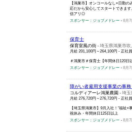
【鴻巣市】オンコールなし×日勤の
応だから安心してスタートできます
信アリ◎
スポンサー：ジョブメドレー
-
8月7
保育士
保育室風の街
埼玉県鴻巣市吹上
-
月給 201,100円～264,100円
- 正社
＃鴻巣市＃保育士【年間休日120日
スポンサー：ジョブメドレー
-
8月7
障がい者雇用支援事業の事務員
コルディアーレ鴻巣農園
埼玉
-
月給 276,720円～276,720円
- 正社
【埼玉県鴻巣市】9月入社！“福祉×
祝休み・年間休日125日以上
スポンサー：ジョブメドレー
-
8月7