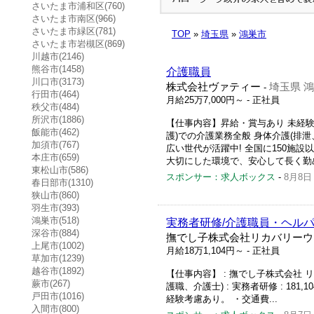
さいたま市浦和区(760)
さいたま市南区(966)
さいたま市緑区(781)
TOP
»
埼玉県
»
鴻巣市
さいたま市岩槻区(869)
川越市(2146)
熊谷市(1458)
介護職員
川口市(3173)
株式会社ヴァティー
埼玉県 
-
行田市(464)
月給25万7,000円～
- 正社員
秩父市(484)
所沢市(1886)
【仕事内容】昇給・賞与あり 未経験
飯能市(462)
護)での介護業務全般 身体介護(排泄
加須市(767)
広い世代が活躍中! 全国に150施
本庄市(659)
大切にした環境で、安心して長く勤め.
東松山市(586)
スポンサー：求人ボックス
-
8月8日
春日部市(1310)
狭山市(860)
羽生市(393)
鴻巣市(518)
実務者研修/介護職員・ヘルパ
深谷市(884)
撫でし子株式会社リカバリーウ
上尾市(1002)
月給18万1,104円～
- 正社員
草加市(1239)
越谷市(1892)
【仕事内容】 : 撫でし子株式会社 リ
蕨市(267)
護職、介護士) : 実務者研修 : 1
戸田市(1016)
経験考慮あり。 ・交通費...
入間市(800)