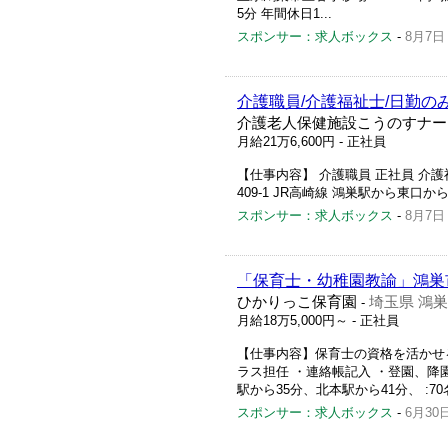
5分 年間休日1...
スポンサー：求人ボックス
-
8月7日
介護職員/介護福祉士/日勤のみ
介護老人保健施設こうのすナー
月給21万6,600円
- 正社員
【仕事内容】 介護職員 正社員 介護
409-1 JR高崎線 鴻巣駅から東口から約
スポンサー：求人ボックス
-
8月7日
「保育士・幼稚園教諭」鴻巣
ひかりっこ保育園
埼玉県 鴻
-
月給18万5,000円～
- 正社員
【仕事内容】保育士の資格を活かせる
ラス担任 ・連絡帳記入 ・登園、降園
駅から35分、北本駅から41分、 :70名 
スポンサー：求人ボックス
-
6月30