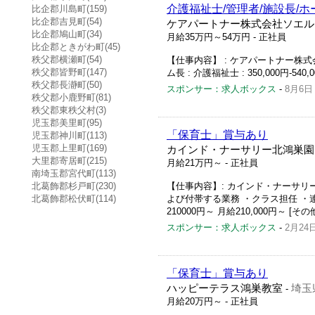
介護福祉士/管理者/施設長/ホ
比企郡川島町(159)
比企郡吉見町(54)
ケアパートナー株式会社ソエル
比企郡鳩山町(34)
月給35万円～54万円
- 正社員
比企郡ときがわ町(45)
秩父郡横瀬町(54)
【仕事内容】 : ケアパートナー株式会
秩父郡皆野町(147)
ム長 : 介護福祉士 : 350,000円-540,
秩父郡長瀞町(50)
スポンサー：求人ボックス
-
8月6日
秩父郡小鹿野町(81)
秩父郡東秩父村(3)
児玉郡美里町(95)
「保育士」賞与あり
児玉郡神川町(113)
児玉郡上里町(169)
カインド・ナーサリー北鴻巣園
大里郡寄居町(215)
月給21万円～
- 正社員
南埼玉郡宮代町(113)
北葛飾郡杉戸町(230)
【仕事内容】: カインド・ナーサリー
北葛飾郡松伏町(114)
よび付帯する業務 ・クラス担任 ・
210000円～ 月給210,000円～ 
スポンサー：求人ボックス
-
2月24
「保育士」賞与あり
ハッピーテラス鴻巣教室
埼玉
-
月給20万円～
- 正社員