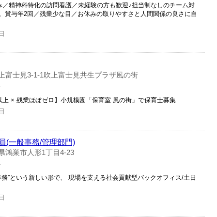
み／精神科特化の訪問看護／未経験の方も歓迎♪担当制なしのチーム対
。賞与年2回／残業少な目／お休みの取りやすさと人間関係の良さに自
日
富士見3-1-1吹上富士見共生プラザ風の街
員
以上 × 残業ほぼゼロ】小規模園「保育室 風の街」で保育士募集
日
(一般事務/管理部門)
県鴻巣市人形1丁目4-23
員
事務”という新しい形で、 現場を支える社会貢献型バックオフィス/土日
日