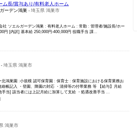
ーム長/賞与あり/有料老人ホーム
ガーデン鴻巣
埼玉県 鴻巣市
-
社 ソエルガーデン鴻巣 : 有料老人ホーム : 常勤 : 管理者/施設長/ホー
000円 [内訳] 基本給 250,000円-400,000円 役職手当 課...
埼玉県 鴻巣市
-
北鴻巣園 :小規模 認可保育園 : 保育士 : 保育施設における保育業務お
連絡帳記入 ・登園、降園の対応 ・清掃等の付帯業務 等 【給与】月給
[その他手当] 該当者には上記月給に加算して支給 ・処遇改善手当 ...
日
県 鴻巣市