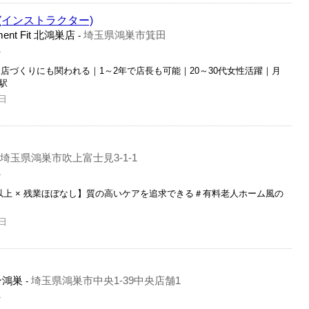
インストラクター)
nt Fit 北鴻巣店
埼玉県鴻巣市箕田
-
員
店づくりにも関われる｜1～2年で店長も可能｜20～30代女性活躍｜月
駅
日
埼玉県鴻巣市吹上富士見3-1-1
員
以上 × 残業ほぼなし】質の高いケアを追求できる＃有料老人ホーム風の
日
ン鴻巣
埼玉県鴻巣市中央1-39中央店舗1
-
員