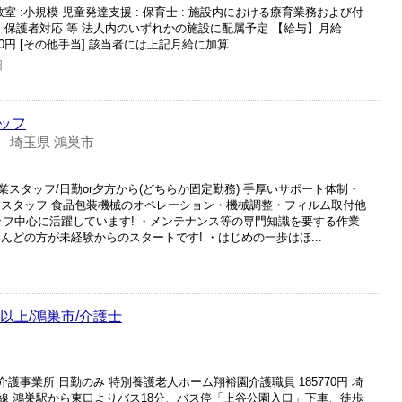
室 :小規模 児童発達支援 : 保育士 : 施設内における療育業務および付
・保護者対応 等 法人内のいずれかの施設に配属予定 【給与】月給
0,000円 [その他手当] 該当者には上記月給に加算...
日
ッフ
埼玉県 鴻巣市
-
スタッフ/日勤or夕方から(どちらか固定勤務) 手厚いサポート体制・
業スタッフ 食品包装機械のオペレーション・機械調整・フィルム取付他
タッフ中心に活躍しています! ・メンテナンス等の専門知識を要する作業
んどの方が未経験からのスタートです! ・はじめの一歩はほ...
日以上/鴻巣市/介護士
介護事業所 日勤のみ 特別養護老人ホーム翔裕園介護職員 185770円 埼
高崎線 鴻巣駅から東口よりバス18分、バス停「上谷公園入口」下車、徒歩