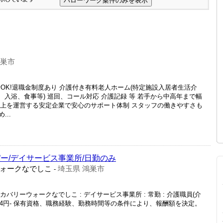
鴻巣市
OK!退職金制度あり 介護付き有料老人ホーム(特定施設入居者生活介
、入浴、食事等) 巡回、コール対応 介護記録 等 若手から中高年まで幅
設以上を運営する安定企業で安心のサポート体制 スタッフの働きやすさも
..
ー/デイサービス事業所/日勤のみ
ォークなでしこ
埼玉県 鴻巣市
-
カバリーウォークなでしこ : デイサービス事業所 : 常勤 : 介護職員(介
81,104円- 保有資格、職務経験、勤務時間等の条件により、報酬額を決定。