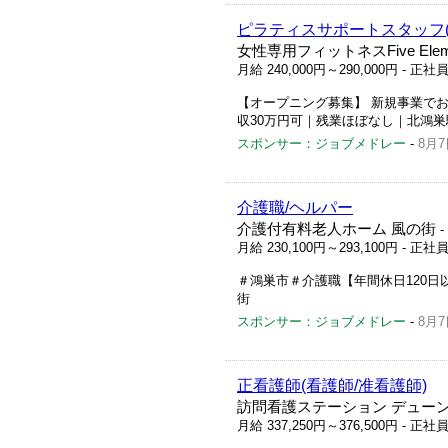
ピラティスサポートスタッフ(
女性専用フィットネスFive Eleme
月給 240,000円～290,000円
- 正社
【オープニング募集】 新規事業でお
収30万円可｜残業ほぼなし｜北鴻巣
スポンサー：ジョブメドレー
-
8月7
介護職/ヘルパー
介護付有料老人ホーム 風の街
-
月給 230,100円～293,100円
- 正社
＃鴻巣市＃介護職【年間休日120日
街
スポンサー：ジョブメドレー
-
8月7
正看護師(看護師/准看護師)
訪問看護ステーション デュー
月給 337,250円～376,500円
- 正社