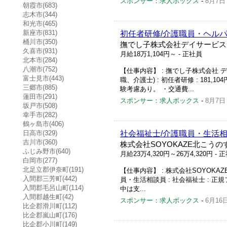
スポンサー：求人ボックス
-
8月7日
朝霞市(683)
志木市(344)
和光市(465)
新座市(831)
初任者研修/介護職員・ヘルパ
桶川市(350)
撫でし子株式会社デイサービスな
久喜市(931)
月給18万1,104円～
- 正社員
北本市(284)
八潮市(752)
【仕事内容】 : 撫でし子株式会社 デイ
富士見市(443)
職、介護士) : 初任者研修 : 18
三郷市(885)
験考慮あり。 ・交通費...
蓮田市(291)
スポンサー：求人ボックス
-
8月7日
坂戸市(508)
幸手市(282)
鶴ヶ島市(406)
日高市(329)
社会福祉士/介護職員・生活相
吉川市(360)
株式会社SOYOKAZE北こう
ふじみ野市(640)
月給23万4,320円～26万4,320円
- 
白岡市(277)
北足立郡伊奈町(191)
【仕事内容】 : 株式会社SOYOKAZ
入間郡三芳町(442)
員・生活相談員 : 社会福祉士 : 正規フル
入間郡毛呂山町(114)
中は支...
入間郡越生町(42)
スポンサー：求人ボックス
-
6月16
比企郡滑川町(112)
比企郡嵐山町(176)
比企郡小川町(149)