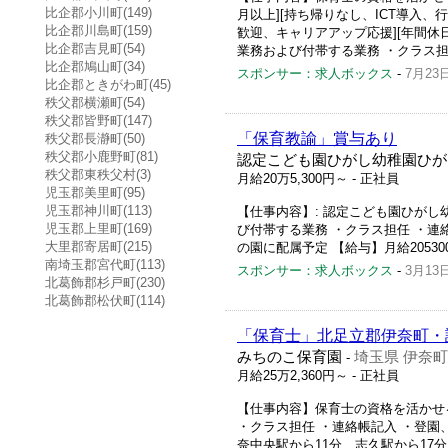
比企郡小川町(149)
月以上][持ち帰りなし、ICT導入
比企郡川島町(159)
歓迎、キャリアアップ応援][年間休日
比企郡吉見町(54)
業務および付帯する業務 ・クラス担任
比企郡鳩山町(34)
スポンサー：求人ボックス
-
7月23
比企郡ときがわ町(45)
秩父郡横瀬町(54)
秩父郡皆野町(147)
「保育教諭」賞与あり
秩父郡長瀞町(50)
秩父郡小鹿野町(81)
認定こども園ひがし幼稚園ひが
秩父郡東秩父村(3)
月給20万5,300円～
- 正社員
児玉郡美里町(95)
児玉郡神川町(113)
【仕事内容】: 認定こども園ひがし幼稚
児玉郡上里町(169)
び付帯する業務 ・クラス担任 ・連
大里郡寄居町(215)
の園に配属予定 【給与】月給205300円～
南埼玉郡宮代町(113)
スポンサー：求人ボックス
-
3月13
北葛飾郡杉戸町(230)
北葛飾郡松伏町(114)
「保育士」北足立郡伊奈町・
みちのこ保育園
埼玉県 伊奈町
-
月給25万2,360円～
- 正社員
【仕事内容】保育士の資格を活かせる
・クラス担任 ・連絡帳記入 ・登園、
奈中央駅から11分、志久駅から17分、羽