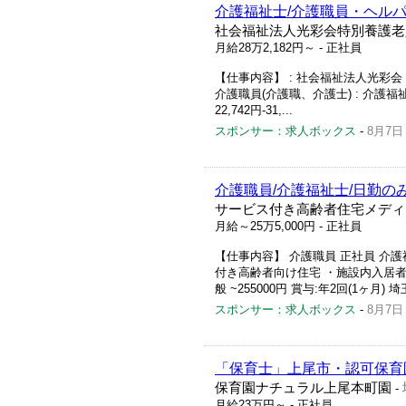
介護福祉士/介護職員・ヘルパ
社会福祉法人光彩会特別養護老
月給28万2,182円～
- 正社員
【仕事内容】 : 社会福祉法人光彩会 
介護職員(介護職、介護士) : 介護福祉士 :
22,742円-31,...
スポンサー：求人ボックス
-
8月7日
介護職員/介護福祉士/日勤のみ
サービス付き高齢者住宅メディ
月給～25万5,000円
- 正社員
【仕事内容】 介護職員 正社員 介
付き高齢者向け住宅 ・施設内入居
般 ~255000円 賞与:年2回(1ヶ月)
スポンサー：求人ボックス
-
8月7日
「保育士」上尾市・認可保育
保育園ナチュラル上尾本町園
-
月給23万円～
- 正社員