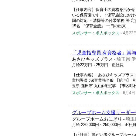
【仕事内容】保育士の資格を活かせ
いる保育園です。 : 保育施設にお
園の対応 ・清掃等の付帯業務 等 定員75名
15名 『保育全般』 一日の出来...
スポンサー：求人ボックス
-
4月22
「児童指導員 有資格者」賞
あさひキッズプラス
埼玉県 
-
月給22万円～25万円
- 正社員
【仕事内容】: あさひキッズプラス :小
童指導員 :保育業務全般 【給与】 月給22
玉県 蓮田市 丸山(埼玉)駅 【市区町
スポンサー：求人ボックス
-
6月4日
グループホーム支援リーダー候
グループホームおにぎり
埼玉
-
月給 220,000円～250,000円
- 正社
【正社員】障がい者グループホーム