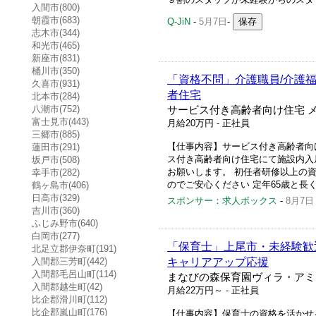
入間市(800)
朝霞市(683)
Q-JiN
-
5月7日
-
志木市(344)
和光市(465)
新座市(831)
桶川市(350)
「資格不問」介護職員/介護福
久喜市(931)
者住宅
北本市(284)
八潮市(752)
サービス付き高齢者向け住宅 
富士見市(443)
月給20万円
- 正社員
三郷市(885)
【仕事内容】サービス付き高齢者向け
蓮田市(291)
ス付き高齢者向け住宅にて施設内入
坂戸市(508)
お願いします。 初任者研修以上の資
幸手市(282)
のでご安心ください 定年65歳と長くお
鶴ヶ島市(406)
日高市(329)
スポンサー：求人ボックス
-
8月7日
吉川市(360)
ふじみ野市(640)
白岡市(277)
「保育士」上尾市・未経験歓
北足立郡伊奈町(191)
入間郡三芳町(442)
キャリアアップ応援
入間郡毛呂山町(114)
まなびの森保育園ヴィラ・アミ
入間郡越生町(42)
月給22万円～
- 正社員
比企郡滑川町(112)
比企郡嵐山町(176)
【仕事内容】保育士の資格を活かせるお