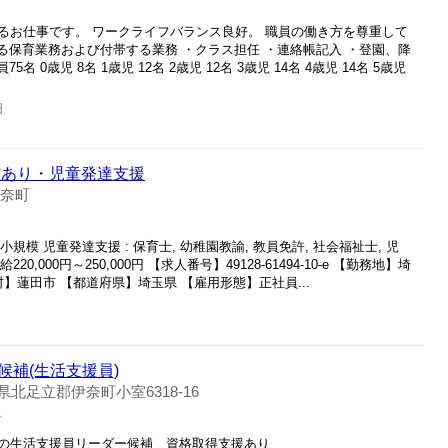
るお仕事です。 ワークライフバランス良好。 職員の働き方を尊重して
ける保育業務および付帯する業務 ・クラス担任 ・連絡帳記入 ・登園、降
 0歳児 8名 1歳児 12名 2歳児 12名 3歳児 14名 4歳児 14名 5歳児
日
与あり・児童発達支援
伊奈町
規模 児童発達支援 : 保育士, 幼稚園教諭, 教員免許, 社会福祉士, 児
0,000円～250,000円 【求人番号】49128-61494-10-e 【勤務地】埼
村】蓮田市 【都道府県】埼玉県 【雇用形態】正社員...
補(生活支援員)
県北足立郡伊奈町小室6318-16
員
の生活支援員リーダー候補 資格取得支援あり