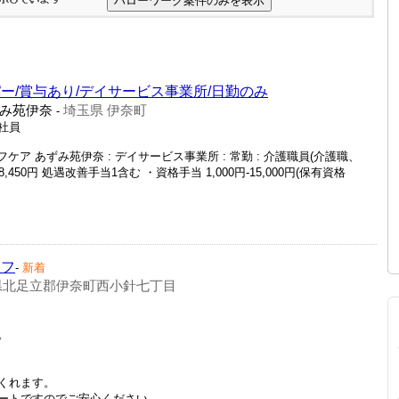
ー/賞与あり/デイサービス事業所/日勤のみ
み苑伊奈
埼玉県 伊奈町
-
正社員
ケア あずみ苑伊奈 : デイサービス事業所 : 常勤 : 介護職員(介護職、
-298,450円 処遇改善手当1含む ・資格手当 1,000円-15,000円(保有資格
ッフ
-
新着
県北足立郡伊奈町西小針七丁目
。
くれます。
トですのでご安心ください。...