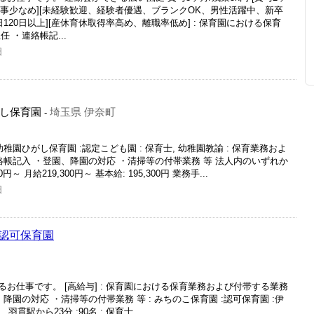
、行事少なめ][未経験歓迎、経験者優遇、ブランクOK、男性活躍中、新卒
120日以上][産休育休取得率高め、離職率低め] : 保育園における保育
 ・連絡帳記...
日
し保育園
埼玉県 伊奈町
-
園ひがし保育園 :認定こども園 : 保育士, 幼稚園教諭 : 保育業務およ
絡帳記入 ・登園、降園の対応 ・清掃等の付帯業務 等 法人内のいずれか
 月給219,300円～ 基本給: 195,300円 業務手...
日
認可保育園
お仕事です。 [高給与] : 保育園における保育業務および付帯する業務
降園の対応 ・清掃等の付帯業務 等 : みちのこ保育園 :認可保育園 :伊
貫駅から23分 :90名 : 保育士...