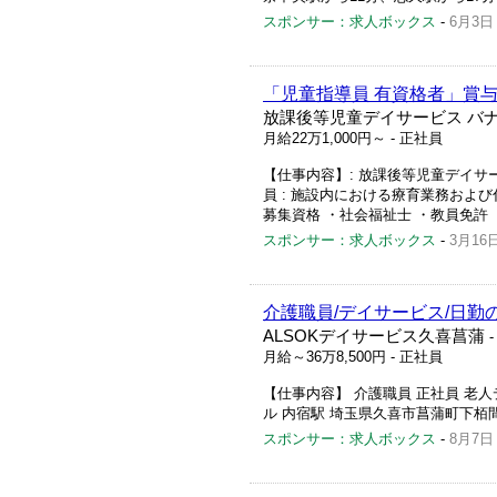
スポンサー：求人ボックス
-
6月3日
「児童指導員 有資格者」賞
放課後等児童デイサービス バ
月給22万1,000円～
- 正社員
【仕事内容】: 放課後等児童デイサー
員 : 施設内における療育業務および
募集資格 ・社会福祉士 ・教員免許 ・運
スポンサー：求人ボックス
-
3月16
介護職員/デイサービス/日勤の
ALSOKデイサービス久喜菖蒲
月給～36万8,500円
- 正社員
【仕事内容】 介護職員 正社員 老人デ
ル 内宿駅 埼玉県久喜市菖蒲町下栢間23
スポンサー：求人ボックス
-
8月7日