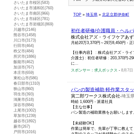
さいたま市桜区(583)
さいたま市浦和区(760)
さいたま市南区(966)
TOP
»
埼玉県
»
北足立郡伊奈町
さいたま市緑区(781)
さいたま市岩槻区(869)
川越市(2146)
初任者研修/介護職員・ヘルパ
熊谷市(1458)
株式会社アズ・ライフケアあず
川口市(3173)
月給20万3,370円～29万8,450円
- 
行田市(464)
秩父市(484)
【仕事内容】 : 株式会社アズ・ライフ
所沢市(1886)
介護士) : 初任者研修 : 203,370円
飯能市(462)
に...
加須市(767)
スポンサー：求人ボックス
-
8月7日
本庄市(659)
東松山市(586)
春日部市(1310)
狭山市(860)
パンの製造補助 軽作業スタ
羽生市(393)
寅二郎ワークス株式会社
埼玉
-
鴻巣市(518)
時給 1,600円 - 派遣社員
深谷市(884)
【主な仕事】
上尾市(1002)
パン製造の補助業務をお願いします
草加市(1239)
越谷市(1892)
【未経験OK】
蕨市(267)
作業は簡単で、先輩が丁寧に教えて
戸田市(1016)
９割のスタッフが未経験からのスター