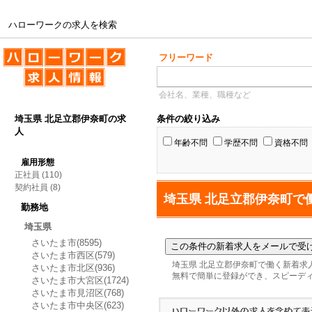
ハローワークの求人を検索
ハローワークの求人を検索
フリーワード
会社名、業種、職種など
埼玉県 北足立郡伊奈町の求
条件の絞り込み
人
年齢不問
学歴不問
資格不問
雇用形態
正社員
(110)
契約社員
(8)
埼玉県 北足立郡伊奈町で
勤務地
埼玉県
さいたま市(8595)
さいたま市西区(579)
埼玉県 北足立郡伊奈町で働く新着求
さいたま市北区(936)
無料で簡単に登録ができ、スピーデ
さいたま市大宮区(1724)
さいたま市見沼区(768)
さいたま市中央区(623)