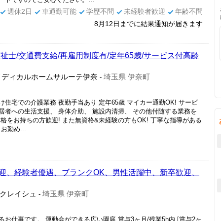
週休2日
車通勤可能
学歴不問
未経験者歓迎
年齢不問
8月12日までに結果通知が届きます
祉士/交通費支給/再雇用制度有/定年65歳/サービス付高齢
メディカルホームサルーテ伊奈
埼玉県 伊奈町
-
住宅での介護業務 夜勤手当あり 定年65歳 マイカー通勤OK! サービ
居者への生活支援、 身体介助、 施設内清掃、 その他付随する業務を
格をお持ちの方歓迎! また無資格&未経験の方もOK! 丁寧な指導がある
勤め...
迎、経験者優遇、ブランクOK、男性活躍中、新卒歓迎、
クレイシュ
埼玉県 伊奈町
-
仕事です。 運動会ができる広い園庭 賞与3ヶ月/残業5h内 [賞与2ヶ