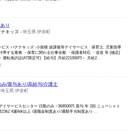
与あり
ナナキッズ
埼玉県 伊奈町
-
ビス バナナキッズ :小規模 放課後等デイサービス : 保育士, 児童指導
付帯する業務 ・保育に関わる仕事全般 ・保護者対応 ・送迎 等 [補足]
転免許証(AT限定可) 【給与】月給221000円～ 月給2...
日
み/賞与あり/高給与/介護士
埼玉県 伊奈町
-
イサービスセンター 日勤のみ ~368500円 賞与:年 2回 ニューシャト
62 4週9休以上 /退職金制度あり/通勤手当制度あり ...