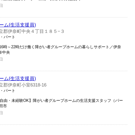
日
ム(生活支援員)
立郡伊奈町中央４丁目１８５−３
ト・パート
し！16時～22時だけ働く障がい者グループホームの暮らしサポート／伊奈
奈中央
日
ム(生活支援員)
郡伊奈町小室6318-16
ト・パート
装自由・未経験OK】障がい者グループホームの生活支援スタッフ（パー
田市
日