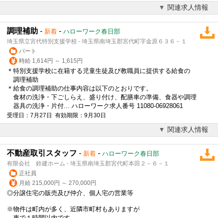
関連求人情報
調理補助
-
-
新着
ハローワーク春日部
埼玉県立宮代特別支援学校 - 埼玉県南埼玉郡宮代町字金原６３６－１
パート
時給 1,614円 ～ 1,615円
＊特別支援学校に在籍する児童生徒及び教職員に提供する給食の
調理補助
＊給食の調理補助の仕事内容は以下のとおりです。
食材の洗浄・下ごしらえ、盛り付け、配膳車の準備、食器や調理
器具の洗浄・片付... ハローワーク求人番号 11080-06928061
受理日：7月27日 有効期限：9月30日
関連求人情報
不動産取引スタッフ
-
-
新着
ハローワーク春日部
有限会社 鈴建ホーム - 埼玉県南埼玉郡宮代町本田２－６－１
正社員
月給 215,000円 ～ 270,000円
◎分譲住宅の販売及び仲介、個人宅の営業等
※物件は町内が多く、近隣市町村もありますが
車で１時間以内です。