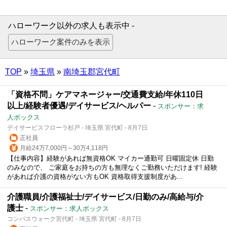
ハローワーク以外の求人も表示中 -
TOP
»
埼玉県
»
南埼玉郡宮代町
「資格不問」ケアマネージャー/交通費支給/年休110日
以上/経験者優遇/デイサービス/ヘルパー
-
スポンサー：求
人ボックス
デイサービスフローラ杉戸 - 埼玉県 宮代町 - 8月7日
正社員
月給24万7,000円～30万4,118円
【仕事内容】経験があれば無資格OK マイカー通勤可 日曜固定休 日勤
のみなので、 ご家庭をお持ちの方も無理なくご勤務いただけます! 経験
があれば介護の資格がない方もOK 資格取得支援制度があ...
介護職員/介護福祉士/デイサービス/日勤のみ/高給与/介
護士
-
スポンサー：求人ボックス
コンパスウォーク宮代町 - 埼玉県 宮代町 - 8月7日