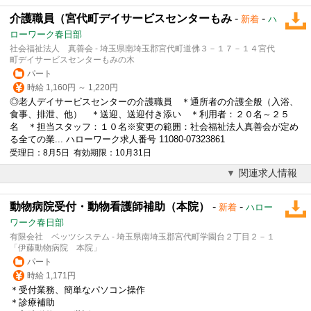
介護職員（宮代町デイサービスセンターもみ
-
-
新着
ハ
ローワーク春日部
社会福祉法人 真善会 - 埼玉県南埼玉郡宮代町道佛３－１７－１４宮代
町デイサービスセンターもみの木
パート
時給 1,160円 ～ 1,220円
◎老人デイサービスセンターの介護職員 ＊通所者の介護全般（入浴、
食事、排泄、他） ＊送迎、送迎付き添い ＊利用者：２０名～２５
名 ＊担当スタッフ：１０名※変更の範囲：社会福祉法人真善会が定め
る全ての業... ハローワーク求人番号 11080-07323861
受理日：8月5日 有効期限：10月31日
関連求人情報
動物病院受付・動物看護師補助（本院）
-
-
新着
ハロー
ワーク春日部
有限会社 ベッツシステム - 埼玉県南埼玉郡宮代町学園台２丁目２－１
「伊藤動物病院 本院」
パート
時給 1,171円
＊受付業務、簡単なパソコン操作
＊診療補助