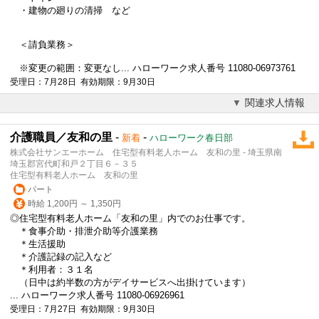
・建物の廻りの清掃 など
＜請負業務＞
※変更の範囲：変更なし... ハローワーク求人番号 11080-06973761
受理日：7月28日 有効期限：9月30日
関連求人情報
介護職員／友和の里
-
-
新着
ハローワーク春日部
株式会社サンエーホーム 住宅型有料老人ホーム 友和の里 - 埼玉県南
埼玉郡宮代町和戸２丁目６－３５
住宅型有料老人ホーム 友和の里
パート
時給 1,200円 ～ 1,350円
◎住宅型有料老人ホーム「友和の里」内でのお仕事です。
＊食事介助・排泄介助等介護業務
＊生活援助
＊介護記録の記入など
＊利用者：３１名
（日中は約半数の方がデイサービスへ出掛けています）
... ハローワーク求人番号 11080-06926961
受理日：7月27日 有効期限：9月30日