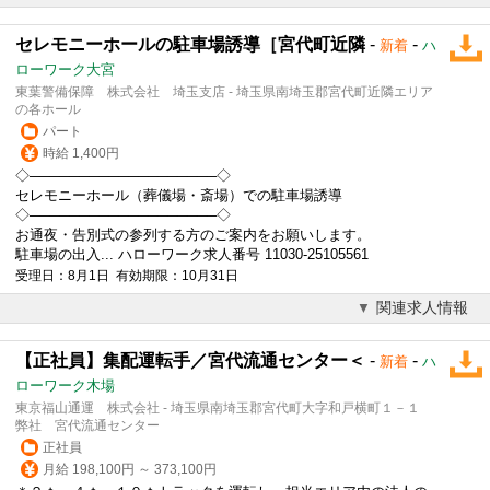
セレモニーホールの駐車場誘導［宮代町近隣
-
-
新着
ハ
ローワーク大宮
東葉警備保障 株式会社 埼玉支店 - 埼玉県南埼玉郡宮代町近隣エリア
の各ホール
パート
時給 1,400円
◇───────────────────◇
セレモニーホール（葬儀場・斎場）での駐車場誘導
◇───────────────────◇
お通夜・告別式の参列する方のご案内をお願いします。
駐車場の出入... ハローワーク求人番号 11030-25105561
受理日：8月1日 有効期限：10月31日
関連求人情報
【正社員】集配運転手／宮代流通センター＜
-
-
新着
ハ
ローワーク木場
東京福山通運 株式会社 - 埼玉県南埼玉郡宮代町大字和戸横町１－１
弊社 宮代流通センター
正社員
月給 198,100円 ～ 373,100円