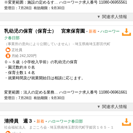
※変更範囲：施設の定めるす... ハローワーク求人番号 11080-06955561
受理日：7月28日 有効期限：9月30日
関連求人情報
乳幼児の保育（保育士） 宮東保育園
-
-
新着
ハローワー
ク春日部
（事業所の意向により公開していません） - 埼玉県南埼玉郡宮代町
正社員
月給 242,320円
０～５歳（小学校入学前）の乳幼児の保育
・園児数約８０名
・保育士数１４名
・就業時間及び就業開始日は相談に応じます。
変更範囲：法人の定める業務... ハローワーク求人番号 11080-06961661
受理日：7月28日 有効期限：9月30日
関連求人情報
清掃員 週３
-
-
新着
ハローワーク春日部
社会福祉法人 まごころ会 - 埼玉県南埼玉郡宮代町字姫宮１６５－１