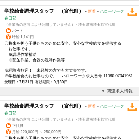
学校給食調理スタッフ （宮代町）
-
-
新着
ハローワーク
春日部
（事業所の意向により公開していません） - 埼玉県南埼玉郡宮代町
パート
時給 1,141円
〇将来を担う子供たちのために安全、安心な学校給食を提供する
お仕事です。
※調理作業補助
※配缶作業、食器の洗浄作業等
※経験者歓迎！ 未経験の方でも大丈夫です。
※学校給食のお仕事なので、... ハローワーク求人番号 11080-07041961
受理日：7月31日 有効期限：9月30日
関連求人情報
学校給食調理スタッフ （宮代町）
-
-
新着
ハローワーク
春日部
（事業所の意向により公開していません） - 埼玉県南埼玉郡宮代町
正社員
月給 220,000円 ～ 250,000円
〇将来を担う子供たちのために安全、安心な学校給食を提供する