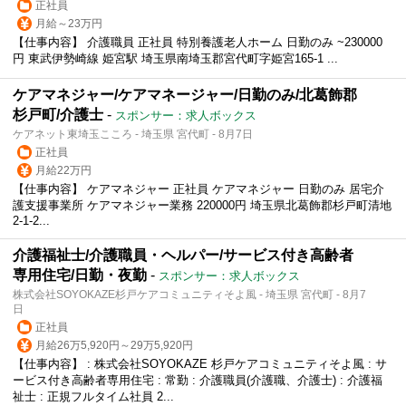
正社員
月給～23万円
【仕事内容】 介護職員 正社員 特別養護老人ホーム 日勤のみ ~230000
円 東武伊勢崎線 姫宮駅 埼玉県南埼玉郡宮代町字姫宮165-1 ...
ケアマネジャー/ケアマネージャー/日勤のみ/北葛飾郡
杉戸町/介護士
-
スポンサー：求人ボックス
ケアネット東埼玉こころ - 埼玉県 宮代町 - 8月7日
正社員
月給22万円
【仕事内容】 ケアマネジャー 正社員 ケアマネジャー 日勤のみ 居宅介
護支援事業所 ケアマネジャー業務 220000円 埼玉県北葛飾郡杉戸町清地
2-1-2...
介護福祉士/介護職員・ヘルパー/サービス付き高齢者
専用住宅/日勤・夜勤
-
スポンサー：求人ボックス
株式会社SOYOKAZE杉戸ケアコミュニティそよ風 - 埼玉県 宮代町 - 8月7
日
正社員
月給26万5,920円～29万5,920円
【仕事内容】 : 株式会社SOYOKAZE 杉戸ケアコミュニティそよ風 : サ
ービス付き高齢者専用住宅 : 常勤 : 介護職員(介護職、介護士) : 介護福
祉士 : 正規フルタイム社員 2...