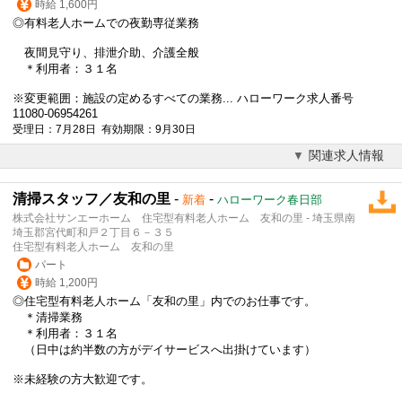
時給 1,600円
◎有料老人ホームでの夜勤専従業務
夜間見守り、排泄介助、介護全般
＊利用者：３１名
※変更範囲：施設の定めるすべての業務... ハローワーク求人番号
11080-06954261
受理日：7月28日 有効期限：9月30日
関連求人情報
清掃スタッフ／友和の里
-
-
新着
ハローワーク春日部
株式会社サンエーホーム 住宅型有料老人ホーム 友和の里 - 埼玉県南
埼玉郡宮代町和戸２丁目６－３５
住宅型有料老人ホーム 友和の里
パート
時給 1,200円
◎住宅型有料老人ホーム「友和の里」内でのお仕事です。
＊清掃業務
＊利用者：３１名
（日中は約半数の方がデイサービスへ出掛けています）
※未経験の方大歓迎です。