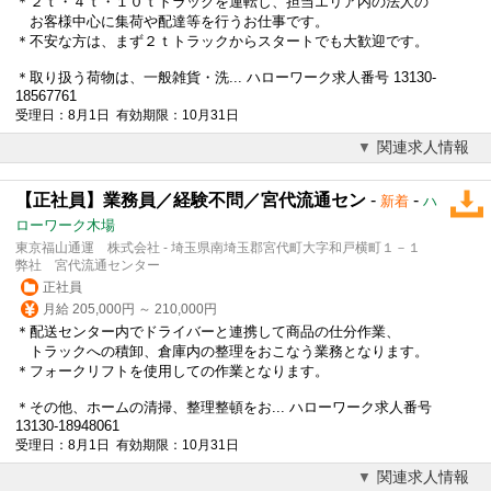
＊２ｔ・４ｔ・１０ｔトラックを運転し、担当エリア内の法人の
お客様中心に集荷や配達等を行うお仕事です。
＊不安な方は、まず２ｔトラックからスタートでも大歓迎です。
＊取り扱う荷物は、一般雑貨・洗... ハローワーク求人番号 13130-
18567761
受理日：8月1日 有効期限：10月31日
関連求人情報
【正社員】業務員／経験不問／宮代流通セン
-
-
新着
ハ
ローワーク木場
東京福山通運 株式会社 - 埼玉県南埼玉郡宮代町大字和戸横町１－１
弊社 宮代流通センター
正社員
月給 205,000円 ～ 210,000円
＊配送センター内でドライバーと連携して商品の仕分作業、
トラックへの積卸、倉庫内の整理をおこなう業務となります。
＊フォークリフトを使用しての作業となります。
＊その他、ホームの清掃、整理整頓をお... ハローワーク求人番号
13130-18948061
受理日：8月1日 有効期限：10月31日
関連求人情報