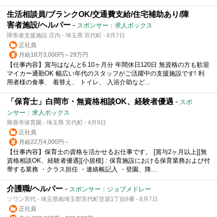
生活相談員/ブランクOK/交通費支給/住宅補助あり/障
害者施設/ヘルパー
-
スポンサー：求人ボックス
障害者支援施設 庄内 - 埼玉県 宮代町 - 8月7日
正社員
月給18万3,000円～29万円
【仕事内容】賞与はなんと6.10ヶ月分 年間休日120日 無資格の方も歓迎
マイカー通勤OK 幅広い年代のスタッフがご活躍中の支援施設です! 利
用者様の食事、 着替え、 トイレ、 入浴介助など...
「保育士」白岡市・無資格相談OK、経験者優遇
-
スポ
ンサー：求人ボックス
興善寺保育園 - 埼玉県 宮代町 - 4月9日
正社員
月給22万4,000円～
【仕事内容】保育士の資格を活かせるお仕事です。 [賞与2ヶ月以上][無
資格相談OK、経験者優遇][小規模] : 保育施設における保育業務および付
帯する業務 ・クラス担任 ・連絡帳記入 ・登園、降...
介護職/ヘルパー
-
スポンサー：ジョブメドレー
ソワン宮代 - 埼玉県南埼玉郡宮代町笠原1丁目8番 - 8月7日
正社員