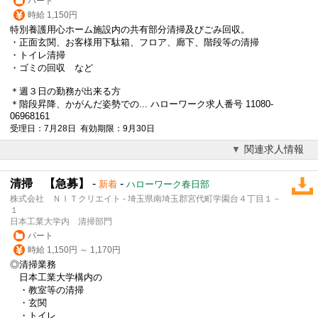
パート
時給 1,150円
特別養護用心ホーム施設内の共有部分清掃及びごみ回収。
・正面玄関、お客様用下駄箱、フロア、廊下、階段等の清掃
・トイレ清掃
・ゴミの回収 など
＊週３日の勤務が出来る方
＊階段昇降、かがんだ姿勢での... ハローワーク求人番号 11080-
06968161
受理日：7月28日 有効期限：9月30日
関連求人情報
清掃 【急募】
-
-
新着
ハローワーク春日部
株式会社 ＮＩＴクリエイト - 埼玉県南埼玉郡宮代町学園台４丁目１－
１
日本工業大学内 清掃部門
パート
時給 1,150円 ～ 1,170円
◎清掃業務
日本工業大学構内の
・教室等の清掃
・玄関
・トイレ