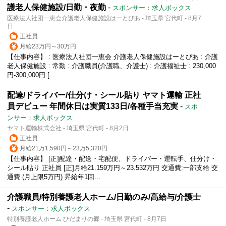
護老人保健施設/日勤・夜勤
-
スポンサー：求人ボックス
医療法人社団一恵会介護老人保健施設はーとぴあ - 埼玉県 宮代町 - 8月7
日
正社員
月給23万円～30万円
【仕事内容】 : 医療法人社団一恵会 介護老人保健施設はーとぴあ : 介護
老人保健施設 : 常勤 : 介護職員(介護職、介護士) : 介護福祉士 : 230,000
円-300,000円 [...
配達/ドライバー/仕分け・シール貼り ヤマト運輸 正社
員デビュー 年間休日は実質133日/各種手当充実
-
スポ
ンサー：求人ボックス
ヤマト運輸株式会社 - 埼玉県 宮代町 - 8月2日
正社員
月給21万1,590円～23万5,320円
【仕事内容】 [正]配達・配送・宅配便、ドライバー・運転手、仕分け・
シール貼り 正社員 [正]月給21.159万円～23.532万円 交通費:一部支給 交
通費 (月上限5万円) 昇給年1回...
介護職員/特別養護老人ホーム/日勤のみ/高給与/介護士
-
スポンサー：求人ボックス
特別養護老人ホーム ひだまりの郷 - 埼玉県 宮代町 - 8月7日