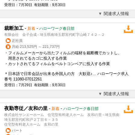
受理日：7月30日 有効期限：9月30日
関連求人情報
裁断加工
-
-
新着
ハローワーク春日部
有限会社 金子合成 - 埼玉県南埼玉郡宮代町字山崎７４２－２
正社員
月給 213,525円 ～ 221,737円
・フィルムメーカーから出たフィルムの端材を裁断機でカットし、
用意されてるカゴに投入する作業
・カットされてるフィルムをベルトコンベアに投入する作業
＊日本語で日常会話が出来る外国人の方 大歓迎♪... ハローワーク求人
番号 11080-07012261
受理日：7月29日 有効期限：9月30日
関連求人情報
夜勤専従／友和の里
-
-
新着
ハローワーク春日部
株式会社サンエーホーム 住宅型有料老人ホーム 友和の里 - 埼玉県南
埼玉郡宮代町和戸２丁目６－３５
住宅型有料老人ホーム 友和の里
パート