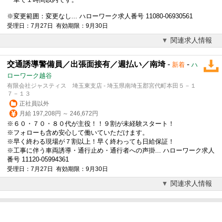
※変更範囲：変更なし... ハローワーク求人番号 11080-06930561
受理日：7月27日 有効期限：9月30日
関連求人情報
交通誘導警備員／出張面接有／週払い／南埼
-
-
新着
ハ
ローワーク越谷
有限会社ジャスティス 埼玉東支店 - 埼玉県南埼玉郡宮代町本田５－１
７－１３
正社員以外
月給 197,208円 ～ 246,672円
※６０・７０・８０代が主役！！９割が未経験スタート！
※フォローも含め安心して働いていただけます。
※早く終わる現場が７割以上！早く終わっても日給保証！
※工事に伴う車両誘導・通行止め・通行者への声掛... ハローワーク求人
番号 11120-05994361
受理日：7月27日 有効期限：9月30日
関連求人情報