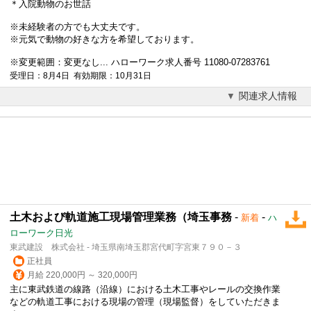
＊入院動物のお世話
※未経験者の方でも大丈夫です。
※元気で動物の好きな方を希望しております。
※変更範囲：変更なし... ハローワーク求人番号 11080-07283761
受理日：8月4日 有効期限：10月31日
関連求人情報
土木および軌道施工現場管理業務（埼玉事務
-
-
新着
ハ
ローワーク日光
東武建設 株式会社 - 埼玉県南埼玉郡宮代町字宮東７９０－３
正社員
月給 220,000円 ～ 320,000円
主に東武鉄道の線路（沿線）における土木工事やレールの交換作業
などの軌道工事における現場の管理（現場監督）をしていただきま