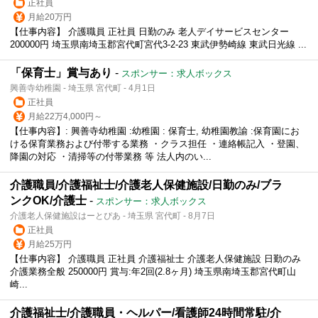
正社員
月給20万円
【仕事内容】 介護職員 正社員 日勤のみ 老人デイサービスセンター
200000円 埼玉県南埼玉郡宮代町宮代3-2-23 東武伊勢崎線 東武日光線 ...
「保育士」賞与あり
-
スポンサー：求人ボックス
興善寺幼稚園 - 埼玉県 宮代町 - 4月1日
正社員
月給22万4,000円～
【仕事内容】: 興善寺幼稚園 :幼稚園 : 保育士, 幼稚園教諭 :保育園にお
ける保育業務および付帯する業務 ・クラス担任 ・連絡帳記入 ・登園、
降園の対応 ・清掃等の付帯業務 等 法人内のい...
介護職員/介護福祉士/介護老人保健施設/日勤のみ/ブラ
ンクOK/介護士
-
スポンサー：求人ボックス
介護老人保健施設はーとぴあ - 埼玉県 宮代町 - 8月7日
正社員
月給25万円
【仕事内容】 介護職員 正社員 介護福祉士 介護老人保健施設 日勤のみ
介護業務全般 250000円 賞与:年2回(2.8ヶ月) 埼玉県南埼玉郡宮代町山
崎...
介護福祉士/介護職員・ヘルパー/看護師24時間常駐/介