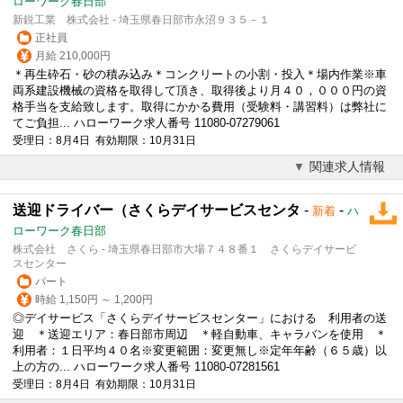
ローワーク春日部
新鋭工業 株式会社 - 埼玉県春日部市永沼９３５－１
正社員
月給 210,000円
＊再生砕石・砂の積み込み＊コンクリートの小割・投入＊場内作業※車
両系建設機械の資格を取得して頂き、取得後より月４０，０００円の資
格手当を支給致します。取得にかかる費用（受験料・講習料）は弊社に
てご負担... ハローワーク求人番号 11080-07279061
受理日：8月4日 有効期限：10月31日
関連求人情報
送迎ドライバー（さくらデイサービスセンタ
-
-
新着
ハ
ローワーク春日部
株式会社 さくら - 埼玉県春日部市大場７４８番１ さくらデイサービ
スセンター
パート
時給 1,150円 ～ 1,200円
◎デイサービス「さくらデイサービスセンター」における 利用者の送
迎 ＊送迎エリア：春日部市周辺 ＊軽自動車、キャラバンを使用 ＊
利用者：１日平均４０名※変更範囲：変更無し※定年年齢（６５歳）以
上の方の... ハローワーク求人番号 11080-07281561
受理日：8月4日 有効期限：10月31日