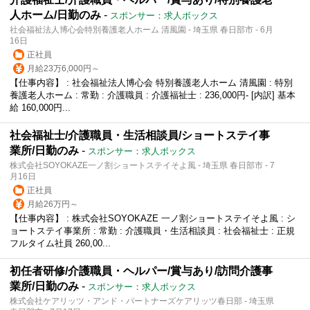
人ホーム/日勤のみ
-
スポンサー：求人ボックス
社会福祉法人博心会特別養護老人ホーム 清風園 - 埼玉県 春日部市 - 6月
16日
正社員
月給23万6,000円～
【仕事内容】 : 社会福祉法人博心会 特別養護老人ホーム 清風園 : 特別
養護老人ホーム : 常勤 : 介護職員 : 介護福祉士 : 236,000円- [内訳] 基本
給 160,000円...
社会福祉士/介護職員・生活相談員/ショートステイ事
業所/日勤のみ
-
スポンサー：求人ボックス
株式会社SOYOKAZE一ノ割ショートステイそよ風 - 埼玉県 春日部市 - 7
月16日
正社員
月給26万円～
【仕事内容】 : 株式会社SOYOKAZE 一ノ割ショートステイそよ風 : シ
ョートステイ事業所 : 常勤 : 介護職員・生活相談員 : 社会福祉士 : 正規
フルタイム社員 260,00...
初任者研修/介護職員・ヘルパー/賞与あり/訪問介護事
業所/日勤のみ
-
スポンサー：求人ボックス
株式会社ケアリッツ・アンド・パートナーズケアリッツ春日部 - 埼玉県