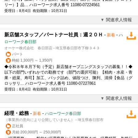
リー）】品... ハローワーク求人番号 11080-07224561
受理日：8月4日 有効期限：10月31日
関連求人情報
新店舗スタッフ／パートナー社員：週２０Ｈ
-
-
新着
ハ
ローワーク春日部
オーケー株式会社 春日部店 - 埼玉県春日部市下柳３４３
パート
時給 1,300円 ～ 1,350円
◆令和８年８月下旬（予定）新店舗オープニングスタッフの募集！！◆
以下の部門いずれかでの勤務です（部門の選択可能）【精肉・水産・青
果・総菜、寿司】加工、パック詰め、値段つけ、陳列、清掃【食品（グ
ロッサリ... ハローワーク求人番号 11080-07227861
受理日：8月4日 有効期限：10月31日
関連求人情報
経理・総務
-
-
新着
ハローワーク春日部
（事業所の意向により公開していません） - 埼玉県春日部市
正社員
月給 200,000円 ～ 250,000円