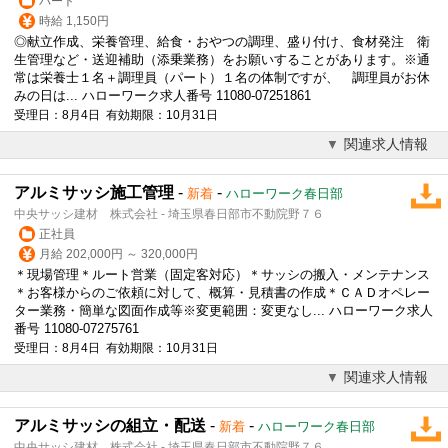
パート
時給 1,150円
◎献立作成、栄養管理、給食・おやつの調理、盛り付け、食材発注 衛
生管理など・送迎補助（添乗業務）をお願いすることがあります。※通
常は栄養士１名＋調理員（パート）１名の体制ですが、 調理員がお休
みの日は... ハローワーク求人番号 11080-07251861
受理日：8月4日 有効期限：10月31日
関連求人情報
アルミサッシ施工管理
-
-
新着
ハローワーク春日部
中央サッシ建材 株式会社 - 埼玉県春日部市不動院野７６
正社員
月給 202,000円 ～ 320,000円
＊現場管理＊ルート営業（固定客対応）＊サッシの搬入・メンテナンス
＊お客様からのご依頼に対して、概算・見積書の作成＊ＣＡＤオペレー
ター業務・簡単な図面作成等※変更範囲：変更なし... ハローワーク求人
番号 11080-07275761
受理日：8月4日 有効期限：10月31日
関連求人情報
アルミサッシの組立・配送
-
-
新着
ハローワーク春日部
中央サッシ建材 株式会社 - 埼玉県春日部市不動院野７６