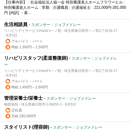
【仕事内容】 : 社会福祉法人福一会 特別養護老人ホームフラワーヒル :
特別養護老人ホーム : 常勤 : 介護職員 : 介護福祉士 : 221,000円-281,000
円 [内訳] ・基...
生活相談員
-
スポンサー：ジョブメドレー
リハビリデイサービスHand’s一ノ割 - 埼玉県春日部市一ノ割1丁目18-17
- 8月5日
アルバイト・パート
時給 1,300円～1,500円
リハビリスタッフ(柔道整復師)
-
スポンサー：ジョブメドレ
ー
リハビリデイサービスHand’s一ノ割 - 埼玉県春日部市一ノ割1丁目18-17
- 8月5日
アルバイト・パート
時給 1,400円～1,600円
管理栄養士/栄養士
-
スポンサー：ジョブメドレー
梅原病院 - 埼玉県春日部市小渕455-1 - 8月5日
正社員
月給 250,000円
スタイリスト(理容師)
-
スポンサー：ジョブメドレー