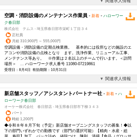
関連求人情報
空調・消防設備のメンテナンス作業員
-
-
新着
ハローワー
ク春日部
株式会社 テムス - 埼玉県春日部市栄町１丁目３４
正社員
月給 310,900円 ～ 555,000円
空調設備・消防設備の定期点検業務。 基本的には役所などの施設のエ
アコンや消防設備の点検となり ます。洗浄作業、リニューアル工事、
メンテナンス等あり。 ※作業は２名以上のチームで行います。＜訪問
場所＞ ... ハローワーク求人番号 11080-07219861
受理日：8月4日 有効期限：10月31日
関連求人情報
新店舗スタッフ／アシスタントパートナー社
-
-
新着
ハ
ローワーク春日部
オーケー株式会社 春日部店 - 埼玉県春日部市下柳３４３
パート
時給 1,200円
◆令和８年８月下旬（予定）新店舗オープニングスタッフの募集！◆以
下の部門いずれかでの勤務です（部門の選択可能）【精肉・水産・総
菜、寿司】加工、パック詰め、値段つけ、陳列、清掃【食品（グロッサ