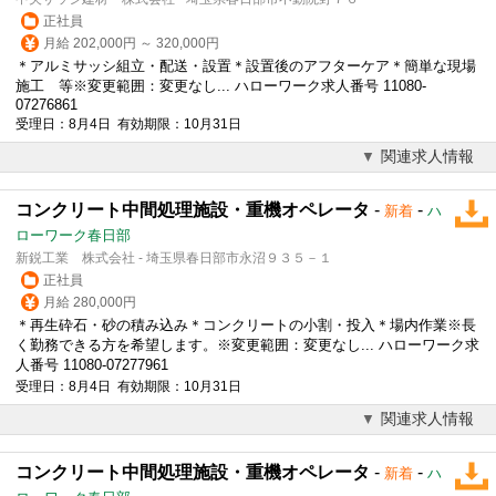
正社員
月給 202,000円 ～ 320,000円
＊アルミサッシ組立・配送・設置＊設置後のアフターケア＊簡単な現場
施工 等※変更範囲：変更なし... ハローワーク求人番号 11080-
07276861
受理日：8月4日 有効期限：10月31日
関連求人情報
コンクリート中間処理施設・重機オペレータ
-
-
新着
ハ
ローワーク春日部
新鋭工業 株式会社 - 埼玉県春日部市永沼９３５－１
正社員
月給 280,000円
＊再生砕石・砂の積み込み＊コンクリートの小割・投入＊場内作業※長
く勤務できる方を希望します。※変更範囲：変更なし... ハローワーク求
人番号 11080-07277961
受理日：8月4日 有効期限：10月31日
関連求人情報
コンクリート中間処理施設・重機オペレータ
-
-
新着
ハ