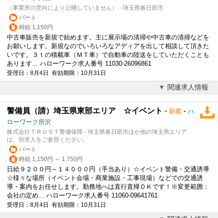
（事業所の意向により公開していません） - 埼玉県春日部市
パート
時給 1,150円
中古車販売を新規で始めます。主に展示場の清掃や中古車の清掃などを
お願いします。新規なのでいろいろなアディアを出して相談して頂きた
いです。３ｔの積載車（ＭＴ車）で自動車の陸送をしていただくことも
あります... ハローワーク求人番号 11030-26096861
受理日：8月4日 有効期限：10月31日
関連求人情報
警備員（請）埼玉県東部エリア ☆イベント
-
-
新着
ハ
ローワーク所沢
株式会社ＴＲＵＳＴ警備保障 - 埼玉県春日部市ほか他の埼玉県エリア
は、別求人をご参照ください。
パート
時給 1,150円 ～ 1,750円
日給９２００円～１４０００円（手当あり）☆イベント警備・交通誘導
☆様々な場所（イベント会場・商業施設・工事現場）などでの交通誘
導・案内をお任せします。勤務地へは直行直帰ＯＫです！※変更範囲：
会社の定め... ハローワーク求人番号 11060-09641761
受理日：8月4日 有効期限：10月31日