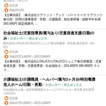
春日部市 - 7月17日
正社員
月給26万円
【仕事内容】 : 株式会社ケアリッツ・アンド・パートナーズ ケアリッツ
春日部 : 訪問介護事業所 : 常勤 : 介護職員 : 初任者研修 : 経験半年未満
260,000円 固定残業代 ...
社会福祉士/児童指導員/賞与あり/児童発達支援/日勤の
み
-
スポンサー：求人ボックス
株式会社LITALICOLITALICOジュニア春日部教室 - 埼玉県 春日部市 - 8月
6日
正社員
月給25万3,400円～28万5,900円
【仕事内容】 : 株式会社LITALICO LITALICOジュニア春日部教室 : 児童
発達支援 : 常勤 : 児童指導員 : 社会福祉士 : 253,400円-285,900円 ライ
フ...
介護福祉士/介護職員・ヘルパー/賞与3ヶ月分/特別養護
老人ホーム/日勤・夜勤
-
スポンサー：求人ボックス
社会福祉法人福一会特別養護老人ホームフラワーヒル - 埼玉県 春日部市
- 6月16日
正社員
月給22万1,000円～28万1,000円