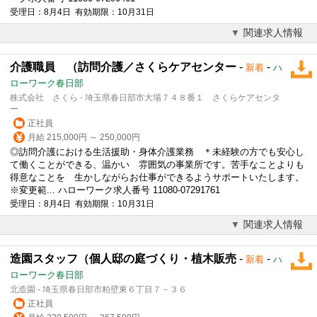
受理日：8月4日 有効期限：10月31日
関連求人情報
介護職員 （訪問介護／さくらケアセンター
-
-
新着
ハ
ローワーク春日部
株式会社 さくら - 埼玉県春日部市大場７４８番１ さくらケアセンタ
ー
正社員
月給 215,000円 ～ 250,000円
◎訪問介護における生活援助・身体介護業務 ＊未経験の方でも安心し
て働くことができる、温かい 雰囲気の事業所です。苦手なことよりも
得意なことを 生かしながらお仕事ができるようサポートいたします。
※変更範... ハローワーク求人番号 11080-07291761
受理日：8月4日 有効期限：10月31日
関連求人情報
造園スタッフ（個人邸の庭づくり・植木販売
-
-
新着
ハ
ローワーク春日部
北造園 - 埼玉県春日部市粕壁東６丁目７－３６
正社員