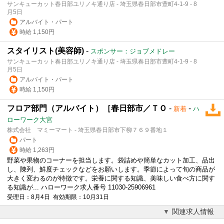
サンキューカット春日部ユリノキ通り店 - 埼玉県春日部市豊町4-1-9 - 8
月5日
アルバイト・パート
時給 1,150円
スタイリスト(美容師)
-
スポンサー：ジョブメドレー
サンキューカット春日部ユリノキ通り店 - 埼玉県春日部市豊町4-1-9 - 8
月5日
アルバイト・パート
時給 1,150円
フロア部門（アルバイト）［春日部市／ＴＯ
-
-
新着
ハ
ローワーク大宮
株式会社 マミーマート - 埼玉県春日部市下柳７６９番地１
パート
時給 1,263円
野菜や果物のコーナーを担当します。袋詰めや簡単なカット加工、品出
し、陳列、鮮度チェックなどをお願いします。季節によって旬の商品が
大きく変わるのが特徴です。栄養に関する知識、美味しい食べ方に関す
る知識が... ハローワーク求人番号 11030-25906961
受理日：8月4日 有効期限：10月31日
関連求人情報