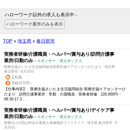
ハローワーク以外の求人も表示中 -
TOP
»
埼玉県
»
春日部市
実務者研修/介護職員・ヘルパー/賞与あり/訪問介護事
業所/日勤のみ
-
スポンサー：求人ボックス
医療生協さいたま生活協同組合医療生協ケアセンターひだまり - 埼玉県
春日部市 - 6月16日
正社員
月給22万円～
【仕事内容】 : 医療生協さいたま生活協同組合 医療生協ケアセンターひ
だまり : 訪問介護事業所 : 常勤 : 介護職員 : 実務者研修 : 220,000円- :
08:30-17:3...
実務者研修/介護職員・ヘルパー/賞与あり/デイケア事
業所/日勤のみ
-
スポンサー：求人ボックス
医療法人社団山粋会介護老人保健施設ウイステリア - 埼玉県 春日部市 - 6
月26日