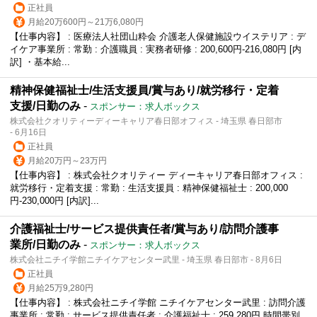
正社員
月給20万600円～21万6,080円
【仕事内容】 : 医療法人社団山粋会 介護老人保健施設ウイステリア : デ
イケア事業所 : 常勤 : 介護職員 : 実務者研修 : 200,600円-216,080円 [内
訳] ・基本給...
精神保健福祉士/生活支援員/賞与あり/就労移行・定着
支援/日勤のみ
-
スポンサー：求人ボックス
株式会社クオリティーディーキャリア春日部オフィス - 埼玉県 春日部市
- 6月16日
正社員
月給20万円～23万円
【仕事内容】 : 株式会社クオリティー ディーキャリア春日部オフィス :
就労移行・定着支援 : 常勤 : 生活支援員 : 精神保健福祉士 : 200,000
円-230,000円 [内訳]...
介護福祉士/サービス提供責任者/賞与あり/訪問介護事
業所/日勤のみ
-
スポンサー：求人ボックス
株式会社ニチイ学館ニチイケアセンター武里 - 埼玉県 春日部市 - 8月6日
正社員
月給25万9,280円
【仕事内容】 : 株式会社ニチイ学館 ニチイケアセンター武里 : 訪問介護
事業所 : 常勤 : サービス提供責任者 : 介護福祉士 : 259,280円 時間帯別