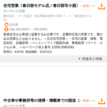
住宅営業〔春日部モデル店／春日部市小淵〕
-
-
新着
ハ
ローワーク大宮
株式会社 アイダ設計 - 埼玉県春日部市小渕８７－１「春日部モデル
店」
正社員
月給 300,000円 ～ 395,000円
新築住宅をお客様に提案するお仕事です。反響対応型の営業です。飛び
込み営業などはありません。＜注文住宅営業＞・住宅の提案・接客、電
話対応、店舗管理・パソコンソフトで図面作成、事務処理（ワード・エ
クセル等... ハローワーク求人番号 11030-25951561
受理日：8月4日 有効期限：10月31日
関連求人情報
中古車や事務所等の清掃・積載車での陸送［
-
-
新着
ハ
ローワーク大宮