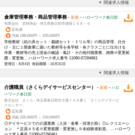
関連求人情報
倉庫管理事務・商品管理事務
-
-
新着
ハローワーク春日部
有限会社 若林商会 - 埼玉県春日部市樋堀１８８－６
正社員
月給 198,000円 ～ 200,000円
学校教材（絵の具セット・裁縫セット・ドリル等）の商品管理、仕分
け・主に１階倉庫に届いた教材等を各学校・各クラスごとに仕分ける
作業・教材等の売上現金の確認・集計・その他付随業務、雑務※変更範
囲：変更無... ハローワーク求人番号 11080-07284861
受理日：8月4日 有効期限：10月31日
関連求人情報
介護職員（さくらデイサービスセンター）
-
-
新着
ハロ
ーワーク春日部
株式会社 さくら - 埼玉県春日部市大場７４８番１「さくらデイサービ
スセンター」
正社員
月給 205,000円 ～ 230,000円
◎デイサービスでの介護業務（入浴・食事・排泄介助）◎レクリエーシ
ョン ＊定員４５名※変更範囲：変更無し※未経験者歓迎。... ハローワ
ーク求人番号 11080-07290461