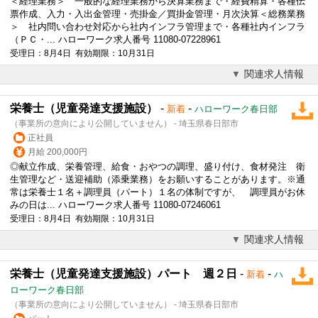
＜経理業務＞ 一般的な経理業務から決算業務まで・経費精算・各種伝
票作成、入力・入出金管理・売掛金／買掛金管理・月次決算＜総務業務
＞ 社内問い合わせ対応から社内インフラ管理まで・各種社内インフラ
（ＰＣ・... ハローワーク求人番号 11080-07228961
受理日：8月4日 有効期限：10月31日
関連求人情報
栄養士（児童発達支援施設）
-
-
新着
ハローワーク春日部
（事業所の意向により公開していません） - 埼玉県春日部市
正社員
月給 200,000円
◎献立作成、栄養管理、給食・おやつの調理、盛り付け、食材発注 衛
生管理など・送迎補助（添乗業務）をお願いすることがあります。※通
常は栄養士１名＋調理員（パート）１名の体制ですが、 調理員がお休
みの日は... ハローワーク求人番号 11080-07246061
受理日：8月4日 有効期限：10月31日
関連求人情報
栄養士（児童発達支援施設）パート 週２日
-
-
新着
ハ
ローワーク春日部
（事業所の意向により公開していません） - 埼玉県春日部市