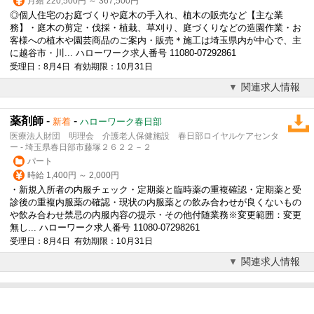
月給 220,500円 ～ 367,500円
◎個人住宅のお庭づくりや庭木の手入れ、植木の販売など【主な業
務】・庭木の剪定・伐採・植栽、草刈り、庭づくりなどの造園作業・お
客様への植木や園芸商品のご案内・販売＊施工は埼玉県内が中心で、主
に越谷市・川... ハローワーク求人番号 11080-07292861
受理日：8月4日 有効期限：10月31日
関連求人情報
薬剤師
-
-
新着
ハローワーク春日部
医療法人財団 明理会 介護老人保健施設 春日部ロイヤルケアセンタ
ー - 埼玉県春日部市藤塚２６２２－２
パート
時給 1,400円 ～ 2,000円
・新規入所者の内服チェック・定期薬と臨時薬の重複確認・定期薬と受
診後の重複内服薬の確認・現状の内服薬との飲み合わせが良くないもの
や飲み合わせ禁忌の内服内容の提示・その他付随業務※変更範囲：変更
無し... ハローワーク求人番号 11080-07298261
受理日：8月4日 有効期限：10月31日
関連求人情報