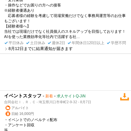
・操作などでお困りの方への接客
※経験者優遇あり
応募者様の経験を考慮して現場実働だけでなく事務局運営等のお仕事
もございます！
【経験者様へ】
当社では現場だけでなく社員個人のスキルアップを目指しております！
AIを使った業務効率化等社内で活躍する社...
平日休み
土日休み
週休2日
年間休日120日以上
学歴不問
8月12日までに結果通知が届きます
イベントスタッフ
-
-
新着
求人サイトQ-JiN
合同会社Ｉ．Ｒ．Ｃ - 埼玉県川口市幸町2-9-32 - 8月7日
アルバイト
日給 16,000円
・イベントでのノベルティ配布
・アンケート回収
等...