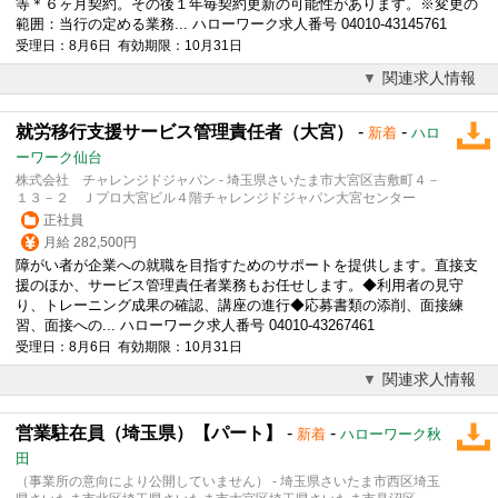
等＊６ヶ月契約。その後１年毎契約更新の可能性があります。※変更の
範囲：当行の定める業務... ハローワーク求人番号 04010-43145761
受理日：8月6日 有効期限：10月31日
関連求人情報
就労移行支援サービス管理責任者（大宮）
-
-
新着
ハロ
ーワーク仙台
株式会社 チャレンジドジャパン - 埼玉県さいたま市大宮区吉敷町４－
１３－２ Ｊプロ大宮ビル４階チャレンジドジャパン大宮センター
正社員
月給 282,500円
障がい者が企業への就職を目指すためのサポートを提供します。直接支
援のほか、サービス管理責任者業務もお任せします。◆利用者の見守
り、トレーニング成果の確認、講座の進行◆応募書類の添削、面接練
習、面接への... ハローワーク求人番号 04010-43267461
受理日：8月6日 有効期限：10月31日
関連求人情報
営業駐在員（埼玉県）【パート】
-
-
新着
ハローワーク秋
田
（事業所の意向により公開していません） - 埼玉県さいたま市西区埼玉