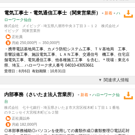
電気工事士・電気通信工事士（関東営業所）
-
-
新着
ハ
ローワーク仙台
株式会社 メイビッグ - 埼玉県八潮市中央３丁目３－１２ 株式会社メ
イビッグ 関東営業所
正社員
月給 250,000円 ～ 350,000円
・携帯電話基地局工事、カメラ防犯システム工事、ＴＶ基地局 工事、
音響設備工事、施設電気工事、ＬＡＮ工事、交通信号 機工事、住宅店
舗電気工事、電気通信工事、他各種施工工事 を含む。＊現場：東北６
県、埼玉... ハローワーク求人番号 04010-43053661
受理日：8月6日 有効期限：10月31日
関連求人情報
内部事務（さいたま法人営業所）
-
-
新着
ハローワーク仙
台
株式会社 七十七銀行 - 埼玉県さいたま市大宮区桜木町１丁目１１番地
の９ニッセイ大宮桜木町ビル２階
正社員以外
月給 182,000円
◎本部事務補助◎パソコンを使用しての書類作成◎書類整理◎電話応対