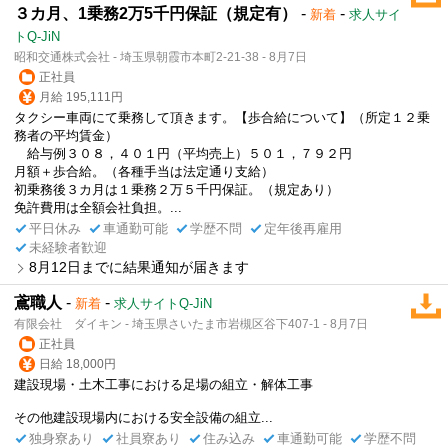
３カ月、1乗務2万5千円保証（規定有）
-
-
新着
求人サイ
トQ-JiN
昭和交通株式会社 - 埼玉県朝霞市本町2-21-38 - 8月7日
正社員
月給 195,111円
タクシー車両にて乗務して頂きます。【歩合給について】（所定１２乗
務者の平均賃金）
給与例３０８，４０１円（平均売上）５０１，７９２円
月額＋歩合給。（各種手当は法定通り支給）
初乗務後３カ月は１乗務２万５千円保証。（規定あり）
免許費用は全額会社負担。...
平日休み
車通勤可能
学歴不問
定年後再雇用
未経験者歓迎
8月12日までに結果通知が届きます
鳶職人
-
-
新着
求人サイトQ-JiN
有限会社 ダイキン - 埼玉県さいたま市岩槻区谷下407-1 - 8月7日
正社員
日給 18,000円
建設現場・土木工事における足場の組立・解体工事
その他建設現場内における安全設備の組立...
独身寮あり
社員寮あり
住み込み
車通勤可能
学歴不問