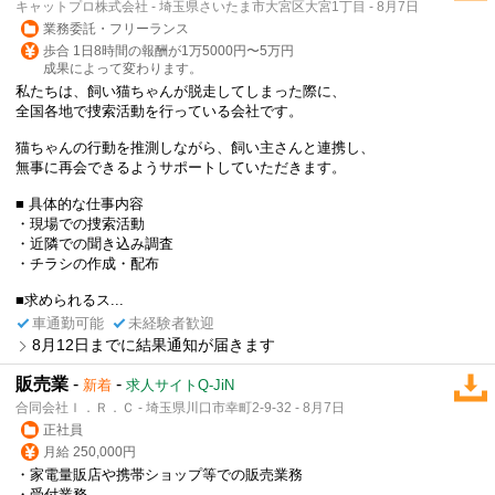
キャットプロ株式会社 - 埼玉県さいたま市大宮区大宮1丁目 - 8月7日
業務委託・フリーランス
歩合 1日8時間の報酬が1万5000円〜5万円
成果によって変わります。
私たちは、飼い猫ちゃんが脱走してしまった際に、
全国各地で捜索活動を行っている会社です。
猫ちゃんの行動を推測しながら、飼い主さんと連携し、
無事に再会できるようサポートしていただきます。
■ 具体的な仕事内容
・現場での捜索活動
・近隣での聞き込み調査
・チラシの作成・配布
■求められるス...
車通勤可能
未経験者歓迎
8月12日までに結果通知が届きます
販売業
-
-
新着
求人サイトQ-JiN
合同会社Ｉ．Ｒ．Ｃ - 埼玉県川口市幸町2-9-32 - 8月7日
正社員
月給 250,000円
・家電量販店や携帯ショップ等での販売業務
・受付業務