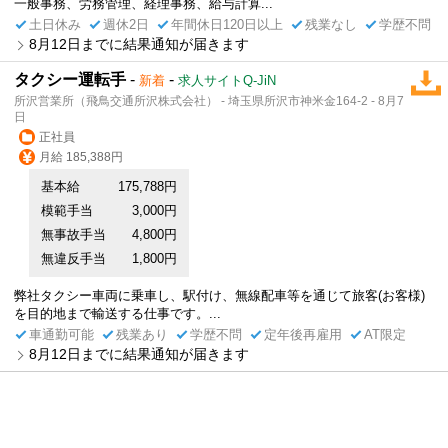
一般事務、労務管理、経理事務、給与計算...
土日休み
週休2日
年間休日120日以上
残業なし
学歴不問
8月12日までに結果通知が届きます
タクシー運転手
-
-
新着
求人サイトQ-JiN
所沢営業所（飛鳥交通所沢株式会社） - 埼玉県所沢市神米金164-2 - 8月7
日
正社員
月給 185,388円
基本給
175,788円
模範手当
3,000円
無事故手当
4,800円
無違反手当
1,800円
弊社タクシー車両に乗車し、駅付け、無線配車等を通じて旅客(お客様)
を目的地まで輸送する仕事です。...
車通勤可能
残業あり
学歴不問
定年後再雇用
AT限定
8月12日までに結果通知が届きます