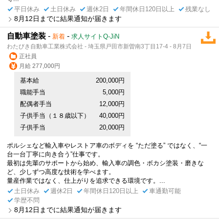
平日休み
土日休み
週休2日
年間休日120日以上
残業なし
8月12日までに結果通知が届きます
自動車塗装
-
-
新着
求人サイトQ-JiN
わたびき自動車工業株式会社 - 埼玉県戸田市新曽南3丁目17-4 - 8月7日
正社員
月給 277,000円
基本給
200,000円
職能手当
5,000円
配偶者手当
12,000円
子供手当（１８歳以下）
40,000円
子供手当
20,000円
ポルシェなど輸入車やレストア車のボディを “ただ塗る” ではなく、“一
台一台丁寧に向き合う”仕事です。
最初は先輩のサポートから始め、輸入車の調色・ボカシ塗装・磨きな
ど、少しずつ高度な技術を学べます。
量産作業ではなく、仕上がりを追求できる環境です。...
土日休み
週休2日
年間休日120日以上
車通勤可能
学歴不問
8月12日までに結果通知が届きます