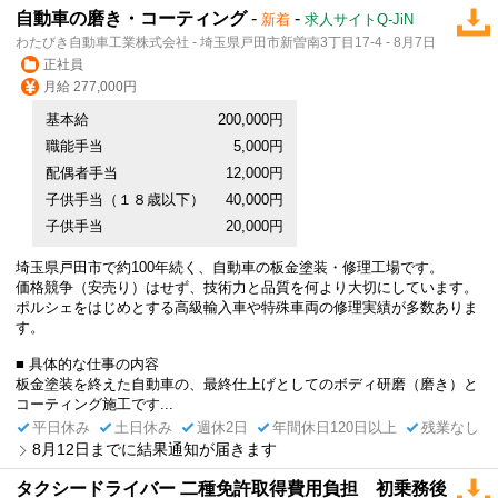
自動車の磨き・コーティング
-
-
新着
求人サイトQ-JiN
わたびき自動車工業株式会社 - 埼玉県戸田市新曽南3丁目17-4 - 8月7日
正社員
月給 277,000円
基本給
200,000円
職能手当
5,000円
配偶者手当
12,000円
子供手当（１８歳以下）
40,000円
子供手当
20,000円
埼玉県戸田市で約100年続く、自動車の板金塗装・修理工場です。
価格競争（安売り）はせず、技術力と品質を何より大切にしています。
ポルシェをはじめとする高級輸入車や特殊車両の修理実績が多数ありま
す。
■ 具体的な仕事の内容
板金塗装を終えた自動車の、最終仕上げとしてのボディ研磨（磨き）と
コーティング施工です...
平日休み
土日休み
週休2日
年間休日120日以上
残業なし
8月12日までに結果通知が届きます
タクシードライバー 二種免許取得費用負担 初乗務後