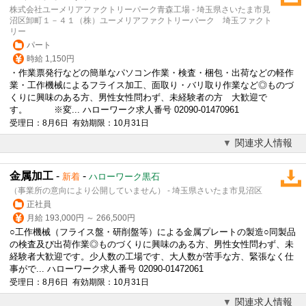
株式会社ユーメリアファクトリーパーク青森工場 - 埼玉県さいたま市見
沼区卸町１－４１（株）ユーメリアファクトリーパーク 埼玉ファクト
リー
パート
時給 1,150円
・作業票発行などの簡単なパソコン作業・検査・梱包・出荷などの軽作
業・工作機械によるフライス加工、面取り・バリ取り作業など◎ものづ
くりに興味のある方、男性女性問わず、未経験者の方 大歓迎で
す。 ※変... ハローワーク求人番号 02090-01470961
受理日：8月6日 有効期限：10月31日
関連求人情報
金属加工
-
-
新着
ハローワーク黒石
（事業所の意向により公開していません） - 埼玉県さいたま市見沼区
正社員
月給 193,000円 ～ 266,500円
○工作機械（フライス盤・研削盤等）による金属プレートの製造○同製品
の検査及び出荷作業◎ものづくりに興味のある方、男性女性問わず、未
経験者大歓迎です。少人数の工場です、大人数が苦手な方、緊張なく仕
事がで... ハローワーク求人番号 02090-01472061
受理日：8月6日 有効期限：10月31日
関連求人情報