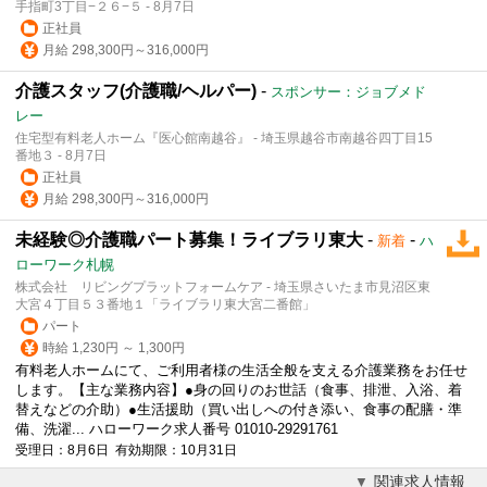
手指町3丁目−２６−５ - 8月7日
正社員
月給 298,300円～316,000円
介護スタッフ(介護職/ヘルパー)
-
スポンサー：ジョブメド
レー
住宅型有料老人ホーム『医心館南越谷』 - 埼玉県越谷市南越谷四丁目15
番地３ - 8月7日
正社員
月給 298,300円～316,000円
未経験◎介護職パート募集！ライブラリ東大
-
-
新着
ハ
ローワーク札幌
株式会社 リビングプラットフォームケア - 埼玉県さいたま市見沼区東
大宮４丁目５３番地１「ライブラリ東大宮二番館」
パート
時給 1,230円 ～ 1,300円
有料老人ホームにて、ご利用者様の生活全般を支える介護業務をお任せ
します。【主な業務内容】●身の回りのお世話（食事、排泄、入浴、着
替えなどの介助）●生活援助（買い出しへの付き添い、食事の配膳・準
備、洗濯... ハローワーク求人番号 01010-29291761
受理日：8月6日 有効期限：10月31日
関連求人情報