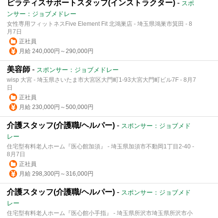
ピラティスサポートスタッフ(インストラクター)
-
スポ
ンサー：ジョブメドレー
女性専用フィットネスFive Element Fit 北鴻巣店 - 埼玉県鴻巣市箕田 - 8
月7日
正社員
月給 240,000円～290,000円
美容師
-
スポンサー：ジョブメドレー
wisp 大宮 - 埼玉県さいたま市大宮区大門町1-93大宮大門町ビル7F - 8月7
日
正社員
月給 230,000円～500,000円
介護スタッフ(介護職/ヘルパー)
-
スポンサー：ジョブメド
レー
住宅型有料老人ホーム『医心館加須』 - 埼玉県加須市不動岡1丁目2-40 -
8月7日
正社員
月給 298,300円～316,000円
介護スタッフ(介護職/ヘルパー)
-
スポンサー：ジョブメド
レー
住宅型有料老人ホーム『医心館小手指』 - 埼玉県所沢市埼玉県所沢市小