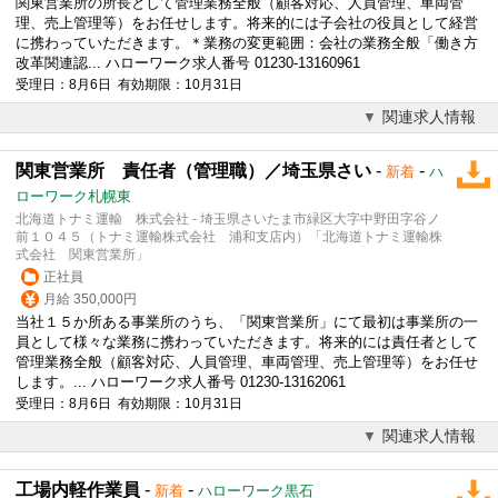
関東営業所の所長として管理業務全般（顧客対応、人員管理、車両管
理、売上管理等）をお任せします。将来的には子会社の役員として経営
に携わっていただきます。＊業務の変更範囲：会社の業務全般「働き方
改革関連認... ハローワーク求人番号 01230-13160961
受理日：8月6日 有効期限：10月31日
関連求人情報
関東営業所 責任者（管理職）／埼玉県さい
-
-
新着
ハ
ローワーク札幌東
北海道トナミ運輸 株式会社 - 埼玉県さいたま市緑区大字中野田字谷ノ
前１０４５（トナミ運輸株式会社 浦和支店内）「北海道トナミ運輸株
式会社 関東営業所」
正社員
月給 350,000円
当社１５か所ある事業所のうち、「関東営業所」にて最初は事業所の一
員として様々な業務に携わっていただきます。将来的には責任者として
管理業務全般（顧客対応、人員管理、車両管理、売上管理等）をお任せ
します。... ハローワーク求人番号 01230-13162061
受理日：8月6日 有効期限：10月31日
関連求人情報
工場内軽作業員
-
-
新着
ハローワーク黒石