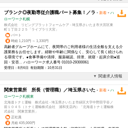
ブランク◎夜勤専従介護職パート募集！／ラ
-
-
新着
ハ
ローワーク札幌
株式会社 リビングプラットフォームケア - 埼玉県さいたま市大宮区東
町１丁目２２５「ライブラリ大宮」
パート
時給 1,210円 ～ 1,330円
高齢者グループホームにて、夜間帯のご利用者様の生活全般を支える介
護業務をお任せします。経験や年齢に関係なく、安心して長く続けられ
る環境です。●食事準備や清掃、服薬確認、排泄、就寝・起床介助●巡
回・安否... ハローワーク求人番号 01010-29300061
受理日：8月6日 有効期限：10月31日
関連求人情報
関東営業所 所長（管理職）／埼玉県さいた
-
-
新着
ハ
ローワーク札幌東
北海道トナミ運輸 株式会社 - 埼玉県さいたま市緑区大字中野田字谷ノ
前１０４５（トナミ運輸株式会社 浦和支店内）「北海道トナミ運輸株
式会社 関東営業所」
正社員
月給 435,000円