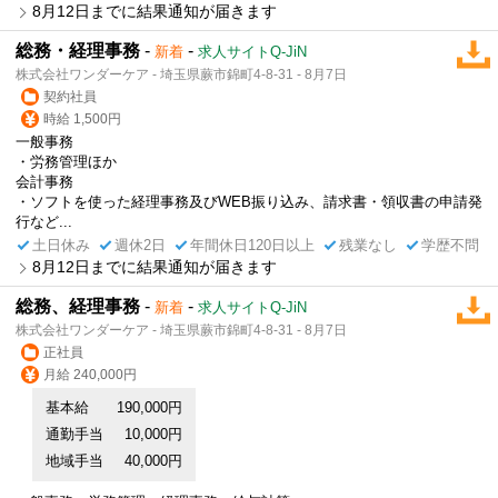
8月12日までに結果通知が届きます
総務・経理事務
-
-
新着
求人サイトQ-JiN
株式会社ワンダーケア - 埼玉県蕨市錦町4-8-31 - 8月7日
契約社員
時給 1,500円
一般事務
・労務管理ほか
会計事務
・ソフトを使った経理事務及びWEB振り込み、請求書・領収書の申請発
行など...
土日休み
週休2日
年間休日120日以上
残業なし
学歴不問
8月12日までに結果通知が届きます
総務、経理事務
-
-
新着
求人サイトQ-JiN
株式会社ワンダーケア - 埼玉県蕨市錦町4-8-31 - 8月7日
正社員
月給 240,000円
基本給
190,000円
通勤手当
10,000円
地域手当
40,000円