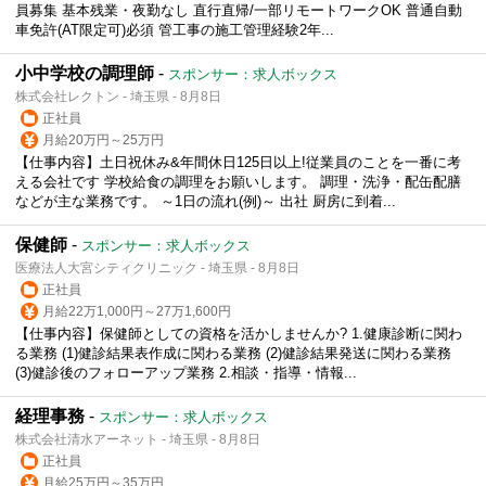
員募集 基本残業・夜勤なし 直行直帰/一部リモートワークOK 普通自動
車免許(AT限定可)必須 管工事の施工管理経験2年...
小中学校の調理師
-
スポンサー：求人ボックス
株式会社レクトン - 埼玉県 - 8月8日
正社員
月給20万円～25万円
【仕事内容】土日祝休み&年間休日125日以上!従業員のことを一番に考
える会社です 学校給食の調理をお願いします。 調理・洗浄・配缶配膳
などが主な業務です。 ～1日の流れ(例)～ 出社 厨房に到着...
保健師
-
スポンサー：求人ボックス
医療法人大宮シティクリニック - 埼玉県 - 8月8日
正社員
月給22万1,000円～27万1,600円
【仕事内容】保健師としての資格を活かしませんか? 1.健康診断に関わ
る業務 (1)健診結果表作成に関わる業務 (2)健診結果発送に関わる業務
(3)健診後のフォローアップ業務 2.相談・指導・情報...
経理事務
-
スポンサー：求人ボックス
株式会社清水アーネット - 埼玉県 - 8月8日
正社員
月給25万円～35万円