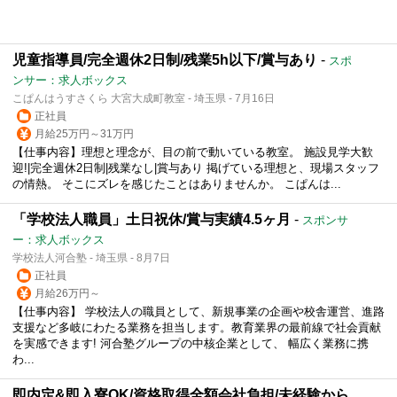
児童指導員/完全週休2日制/残業5h以下/賞与あり
-
スポ
ンサー：求人ボックス
こぱんはうすさくら 大宮大成町教室 - 埼玉県 - 7月16日
正社員
月給25万円～31万円
【仕事内容】理想と理念が、目の前で動いている教室。 施設見学大歓
迎!|完全週休2日制|残業なし|賞与あり 掲げている理想と、現場スタッフ
の情熱。 そこにズレを感じたことはありませんか。 こぱんは...
「学校法人職員」土日祝休/賞与実績4.5ヶ月
-
スポンサ
ー：求人ボックス
学校法人河合塾 - 埼玉県 - 8月7日
正社員
月給26万円～
【仕事内容】 学校法人の職員として、新規事業の企画や校舎運営、進路
支援など多岐にわたる業務を担当します。教育業界の最前線で社会貢献
を実感できます! 河合塾グループの中核企業として、 幅広く業務に携
わ...
即内定&即入寮OK/資格取得全額会社負担/未経験から