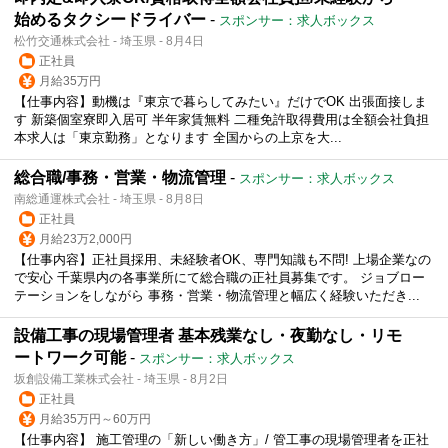
始めるタクシードライバー
-
スポンサー：求人ボックス
松竹交通株式会社 - 埼玉県 - 8月4日
正社員
月給35万円
【仕事内容】動機は『東京で暮らしてみたい』だけでOK 出張面接しま
す 新築個室寮即入居可 半年家賃無料 二種免許取得費用は全額会社負担
本求人は「東京勤務」となります 全国からの上京を大...
総合職/事務・営業・物流管理
-
スポンサー：求人ボックス
南総通運株式会社 - 埼玉県 - 8月8日
正社員
月給23万2,000円
【仕事内容】正社員採用、未経験者OK、専門知識も不問! 上場企業なの
で安心 千葉県内の各事業所にて総合職の正社員募集です。 ジョブロー
テーションをしながら 事務・営業・物流管理と幅広く経験いただき...
設備工事の現場管理者 基本残業なし・夜勤なし・リモ
ートワーク可能
-
スポンサー：求人ボックス
坂創設備工業株式会社 - 埼玉県 - 8月2日
正社員
月給35万円～60万円
【仕事内容】 施工管理の「新しい働き方」/ 管工事の現場管理者を正社