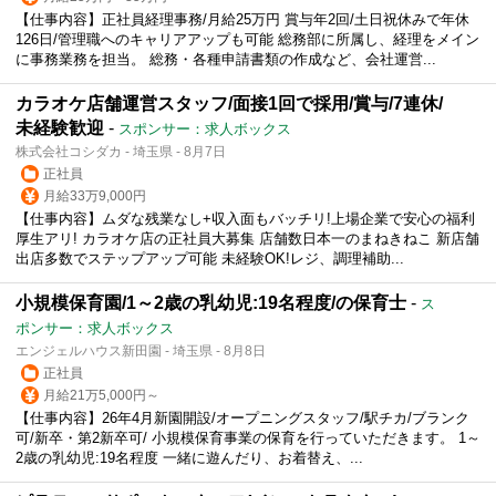
【仕事内容】正社員経理事務/月給25万円 賞与年2回/土日祝休みで年休
126日/管理職へのキャリアアップも可能 総務部に所属し、経理をメイン
に事務業務を担当。 総務・各種申請書類の作成など、会社運営...
カラオケ店舗運営スタッフ/面接1回で採用/賞与/7連休/
未経験歓迎
-
スポンサー：求人ボックス
株式会社コシダカ - 埼玉県 - 8月7日
正社員
月給33万9,000円
【仕事内容】ムダな残業なし+収入面もバッチリ!上場企業で安心の福利
厚生アリ! カラオケ店の正社員大募集 店舗数日本一のまねきねこ 新店舗
出店多数でステップアップ可能 未経験OK!レジ、調理補助...
小規模保育園/1～2歳の乳幼児:19名程度/の保育士
-
ス
ポンサー：求人ボックス
エンジェルハウス新田園 - 埼玉県 - 8月8日
正社員
月給21万5,000円～
【仕事内容】26年4月新園開設/オープニングスタッフ/駅チカ/ブランク
可/新卒・第2新卒可/ 小規模保育事業の保育を行っていただきます。 1～
2歳の乳幼児:19名程度 一緒に遊んだり、お着替え、...