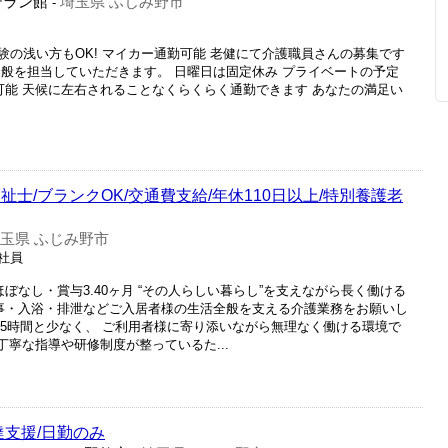
テラン館
埼玉県 ふじみ野市
-
の浅い方もOK! マイカー通勤可能 老健にて介護職員さんの募集です
全般を担当していただきます。 日曜日は固定休み プライベートの予定
可能 天候に左右されることなくらくらく通勤できます あなたの満足い
士/ブランクOK/交通費支給/年休110日以上/特別養護老
玉県 ふじみ野市
正社員
ぼなし・賞与3.40ヶ月 “その人らしい暮らし”を支えながら長く働ける
食事・入浴・排泄などご入居者様の生活全般を支える介護業務をお願いし
平均5時間と少なく、 ご利用者様に寄り添いながら無理なく働ける環境で
丁寧な指導や研修制度が整っているた...
達支援/日勤のみ