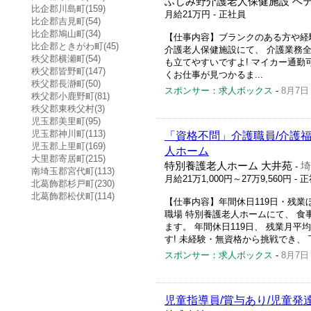
ふじみ野介護老人保健施設 ベ
比企郡川島町(159)
月給21万円
- 正社員
比企郡吉見町(54)
比企郡鳩山町(34)
【仕事内容】ブランクのある方や経験
比企郡ときがわ町(45)
介護老人保健施設にて、 介護業務
秩父郡横瀬町(54)
も立てやすいですよ! マイカー通勤
秩父郡皆野町(147)
くお仕事が見つかるま...
秩父郡長瀞町(50)
スポンサー：求人ボックス
-
8月7日
秩父郡小鹿野町(81)
秩父郡東秩父村(3)
児玉郡美里町(95)
児玉郡神川町(113)
「資格不問」介護職員/介護福祉
児玉郡上里町(169)
人ホーム
大里郡寄居町(215)
特別養護老人ホーム 大井苑
埼
-
南埼玉郡宮代町(113)
月給21万1,000円～27万9,560円
- 
北葛飾郡杉戸町(230)
北葛飾郡松伏町(114)
【仕事内容】年間休日119日・残業ほ
職場 特別養護老人ホームにて、 
ます。 年間休日119日、 残業月
す! 未経験・無資格から挑戦でき、 
スポンサー：求人ボックス
-
8月7日
児童指導員/賞与あり/児童発