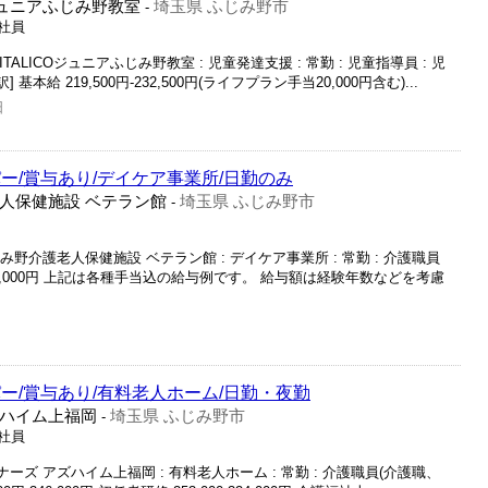
COジュニアふじみ野教室
埼玉県 ふじみ野市
-
正社員
LITALICOジュニアふじみ野教室 : 児童発達支援 : 常勤 : 児童指導員 : 児
[内訳] 基本給 219,500円-232,500円(ライフプラン手当20,000円含む)...
日
ー/賞与あり/デイケア事業所/日勤のみ
人保健施設 ベテラン館
埼玉県 ふじみ野市
-
み野介護老人保健施設 ベテラン館 : デイケア事業所 : 常勤 : 介護職員
 250,000円 上記は各種手当込の給与例です。 給与額は経験年数などを考慮
ー/賞与あり/有料老人ホーム/日勤・夜勤
ハイム上福岡
埼玉県 ふじみ野市
-
正社員
ーズ アズハイム上福岡 : 有料老人ホーム : 常勤 : 介護職員(介護職、