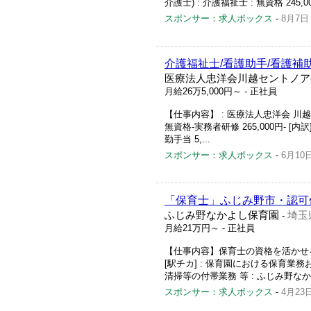
介護士) : 介護福祉士 : 無資格 245,00
スポンサー：求人ボックス
-
8月7日
介護福祉士/看護助手/看護補助
医療法人忠洋会川越セントノア
月給26万5,000円～
- 正社員
【仕事内容】 : 医療法人忠洋会 川越セ
無資格-実務者研修 265,000円- [内訳
勤手当 5,...
スポンサー：求人ボックス
-
6月10
「保育士」ふじみ野市・認可
ふじみ野なかよし保育園
埼玉
-
月給21万円～
- 正社員
【仕事内容】保育士の資格を活かせ
[駅チカ] : 保育園における保育業
清掃等の付帯業務 等 : ふじみ野なか
スポンサー：求人ボックス
-
4月23