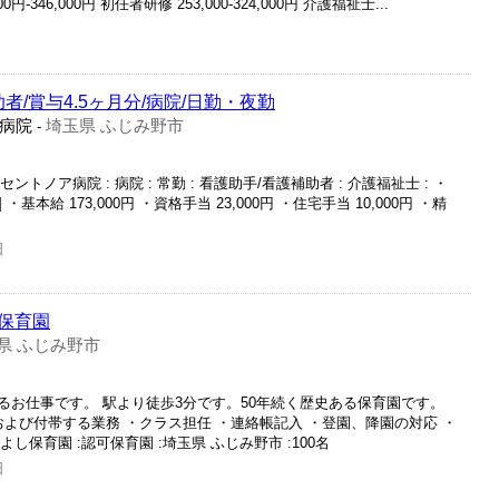
0円-346,000円 初任者研修 253,000-324,000円 介護福祉士...
者/賞与4.5ヶ月分/病院/日勤・夜勤
病院
埼玉県 ふじみ野市
-
ントノア病院 : 病院 : 常勤 : 看護助手/看護補助者 : 介護福祉士 : ・
] ・基本給 173,000円 ・資格手当 23,000円 ・住宅手当 10,000円 ・精
日
保育園
県 ふじみ野市
るお仕事です。 駅より徒歩3分です。50年続く歴史ある保育園です。
務および付帯する業務 ・クラス担任 ・連絡帳記入 ・登園、降園の対応 ・
よし保育園 :認可保育園 :埼玉県 ふじみ野市 :100名
日