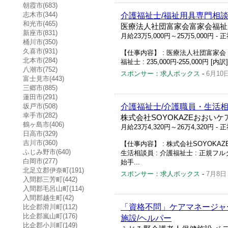
朝霞市(683)
志木市(344)
介護福祉士/福祉用具専門相談員
和光市(465)
医療法人社団富家会富家会福祉
新座市(831)
月給23万5,000円～25万5,000円
- 
桶川市(350)
久喜市(931)
【仕事内容】 : 医療法人社団富家会 富
北本市(284)
福祉士 : 235,000円-255,000円 [内訳
八潮市(752)
スポンサー：求人ボックス
-
6月10
富士見市(443)
三郷市(885)
蓮田市(291)
坂戸市(508)
介護福祉士/介護職員・生活相
幸手市(282)
株式会社SOYOKAZEおおい
鶴ヶ島市(406)
月給23万4,320円～26万4,320円
- 
日高市(329)
吉川市(360)
【仕事内容】 : 株式会社SOYOKAZ
ふじみ野市(640)
生活相談員 : 介護福祉士 : 正規フルタイ
白岡市(277)
始手...
北足立郡伊奈町(191)
スポンサー：求人ボックス
-
7月8日
入間郡三芳町(442)
入間郡毛呂山町(114)
入間郡越生町(42)
「資格不問」ケアマネージャー
比企郡滑川町(112)
比企郡嵐山町(176)
施設/ヘルパー
比企郡小川町(149)