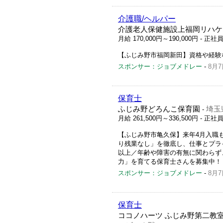
介護職/ヘルパー
介護老人保健施設上福岡リハケ
月給 170,000円～190,000円
- 正社
【ふじみ野市福岡新田】資格や経験
スポンサー：ジョブメドレー
-
8月7
保育士
ふじみ野どろんこ保育園
埼玉
-
月給 261,500円～336,500円
- 正社
【ふじみ野市亀久保】来年4月入職
り残業なし」を徹底し、仕事とプラ
以上／年齢や障害の有無に関わらず
力」を育てる保育士さんを募集中！
スポンサー：ジョブメドレー
-
8月7
保育士
ココノハーツ ふじみ野第二教