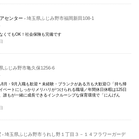
アセンター
埼玉県ふじみ野市福岡新田108-1
-
員
なくてもOK！社会保険も完備です
日
県ふじみ野市亀久保1256-6
員
も8月・9月入職も歓迎＊未経験・ブランクがある方も大歓迎◎「持ち帰
イベートにしっかりメリハリがつけられる職場／年間休日休暇は125日
、誰もが一緒に成長できるインクルーシブな保育環境で「にんげん
日
室
埼玉県ふじみ野市うれし野１丁目３－１４フラワーガーデ
-