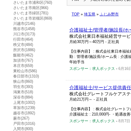
さいたま市浦和区(760)
さいたま市南区(966)
さいたま市緑区(781)
TOP
»
埼玉県
»
ふじみ野市
さいたま市岩槻区(869)
川越市(2146)
熊谷市(1458)
介護福祉士/管理者/施設長/
川口市(3173)
株式会社東日本福祉経営サービ
行田市(464)
月給30万円～40万円
- 正社員
秩父市(484)
所沢市(1886)
【仕事内容】 : 株式会社東日本福祉
飯能市(462)
勤 : 管理者/施設長/ホーム長 : 介護福
加須市(767)
年始手当
本庄市(659)
スポンサー：求人ボックス
-
6月16
東松山市(586)
春日部市(1310)
狭山市(860)
羽生市(393)
介護福祉士/サービス提供責任
鴻巣市(518)
株式会社グレートフルケアステ
深谷市(884)
月給21万円～
- 正社員
上尾市(1002)
草加市(1239)
【仕事内容】 : 株式会社グレートフル
越谷市(1892)
介護福祉士 : 210,000円- ・処遇改善手当 
蕨市(267)
スポンサー：求人ボックス
-
8月7日
戸田市(1016)
入間市(800)