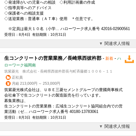
◇発達障がいの児童への相談 ◇利用計画書の作成
◇指導員等へのアドバイス
◇保護者への相談支援
◇送迎業務：普通車（ＡＴ車）使用 ＊任意です。
※定員は最大１０名（小学... ハローワーク求人番号 42016-02900561
受理日：8月4日 有効期限：10月31日
関連求人情報
生コンクリートの営業業務／長崎県西彼杵郡
-
-
新着
ハ
ローワーク福岡南
筑紫菱光 株式会社 - 長崎県西彼杵郡長与町斉藤郷１００６－１１
正社員
月給 213,000円 ～ 253,000円
筑紫菱光株式会社は、ＵＢＥ三菱セメントグループの豊國商事株式
会社傘下で生コンクリートの製造販売を行っています。
募集業務は、
生コンクリートの営業業務：広域生コンクリート協同組合内での営
業活動（ゼ... ハローワーク求人番号 40180-13783061
受理日：8月3日 有効期限：10月31日
関連求人情報