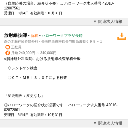
（自主応募の場合、紹介状不要）... ハローワーク求人番号 42010-
12007561
受理日：8月4日 有効期限：10月31日
関連求人情報
放射線技師
-
-
新着
ハローワークプラザ長崎
森の木脳神経脊髄外科 - 長崎県西彼杵郡長与町高田郷６９８－１
正社員
月給 240,000円 ～ 340,000円
○脳神経外科医院における放射線検査業務全般
◇レントゲン検査
◇ＣＴ・ＭＲＩ３．０Ｔによる検査
「変更範囲：変更なし」
◎ハローワークの紹介状が必要です... ハローワーク求人番号 42016-
02872861
受理日：8月4日 有効期限：10月31日
関連求人情報