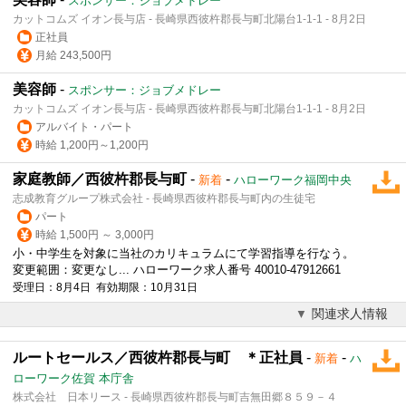
スポンサー：ジョブメドレー
カットコムズ イオン長与店 - 長崎県西彼杵郡長与町北陽台1-1-1 - 8月2日
正社員
月給 243,500円
美容師
-
スポンサー：ジョブメドレー
カットコムズ イオン長与店 - 長崎県西彼杵郡長与町北陽台1-1-1 - 8月2日
アルバイト・パート
時給 1,200円～1,200円
家庭教師／西彼杵郡長与町
-
-
新着
ハローワーク福岡中央
志成教育グループ株式会社 - 長崎県西彼杵郡長与町内の生徒宅
パート
時給 1,500円 ～ 3,000円
小・中学生を対象に当社のカリキュラムにて学習指導を行なう。
変更範囲：変更なし... ハローワーク求人番号 40010-47912661
受理日：8月4日 有効期限：10月31日
関連求人情報
ルートセールス／西彼杵郡長与町 ＊正社員
-
-
新着
ハ
ローワーク佐賀 本庁舎
株式会社 日本リース - 長崎県西彼杵郡長与町吉無田郷８５９－４