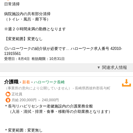
日常清掃
病院施設内の共有部分清掃
（トイレ・風呂・廊下等）
※週２０時間未満の勤務となります
【変更範囲】変更なし
◎ハローワークの紹介状が必要です... ハローワーク求人番号 42010-
11915561
受理日：8月4日 有効期限：10月31日
関連求人情報
介護職
-
-
新着
ハローワーク長崎
（事業所の意向により公開していません） - 長崎県西彼杵郡長与町
正社員
月給 200,000円 ～ 240,000円
＊長与リハビリセンター老健施設内の介護業務全般
（入浴・清拭・排泄・食事・移動等の介助業務となります）
＊変更範囲：変更無し