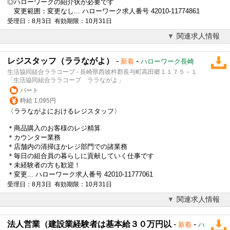
◎ハローワークの紹介状が必要です
変更範囲：変更なし... ハローワーク求人番号 42010-11774861
受理日：8月3日 有効期限：10月31日
関連求人情報
レジスタッフ（ララながよ）
-
-
新着
ハローワーク長崎
生活協同組合ララコープ - 長崎県西彼杵郡長与町高田郷１１７５－１
「生活協同組合ララコープ ララながよ」
パート
時給 1,095円
〈ララながよにおけるレジスタッフ〉
＊商品購入のお客様のレジ精算
＊カウンター業務
＊店舗内の清掃ほかレジ部門での諸業務
＊毎日の組合員の暮らしに貢献していく仕事です
＊未経験者の方も歓迎！
＊変更... ハローワーク求人番号 42010-11777061
受理日：8月3日 有効期限：10月31日
関連求人情報
法人営業（建設業経験者は基本給３０万円以
-
-
新着
ハ