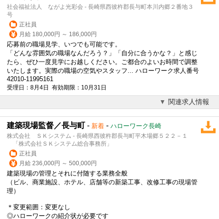
社会福祉法人 ながよ光彩会 - 長崎県西彼杵郡長与町本川内郷２番地３
号
正社員
月給 180,000円 ～ 186,000円
応募前の職場見学、いつでも可能です。
「どんな雰囲気の職場なんだろう？」「自分に合うかな？」と感じ
たら、ぜひ一度見学にお越しください。ご都合のよいお時間で調整
いたします。実際の職場の空気やスタッフ... ハローワーク求人番号
42010-11995161
受理日：8月4日 有効期限：10月31日
関連求人情報
建築現場監督／長与町
-
-
新着
ハローワーク長崎
株式会社 ＳＫシステム - 長崎県西彼杵郡長与町平木場郷５２２－１
「株式会社ＳＫシステム総合事務所」
正社員
月給 236,000円 ～ 500,000円
建築現場の管理とそれに付随する業務全般
（ビル、商業施設、ホテル、店舗等の新築工事、改修工事の現場管
理）
＊変更範囲：変更なし
◎ハローワークの紹介状が必要です