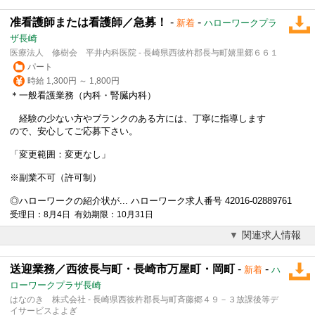
准看護師または看護師／急募！
-
-
新着
ハローワークプラ
ザ長崎
医療法人 修樹会 平井内科医院 - 長崎県西彼杵郡長与町嬉里郷６６１
パート
時給 1,300円 ～ 1,800円
＊一般看護業務（内科・腎臓内科）
経験の少ない方やブランクのある方には、丁寧に指導します
ので、安心してご応募下さい。
「変更範囲：変更なし」
※副業不可（許可制）
◎ハローワークの紹介状が... ハローワーク求人番号 42016-02889761
受理日：8月4日 有効期限：10月31日
関連求人情報
送迎業務／西彼長与町・長崎市万屋町・岡町
-
-
新着
ハ
ローワークプラザ長崎
はなのき 株式会社 - 長崎県西彼杵郡長与町斉藤郷４９－３放課後等デ
イサービスよよぎ