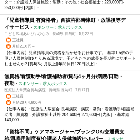
ター : 介護老人保健施設 : 常勤 : その他 : 社会福祉士 : 220,000円‐
250,000円 [内訳] ・...
「児童指導員 有資格者」西彼杵郡時津町・放課後等デ
イサービス
-
スポンサー：求人ボックス
こども広場あいびぃひなみ - 長崎県 長与町 - 5月22日
正社員
月給21万円～
【仕事内容】児童指導員の資格を活かせるお仕事です。 基準1.5倍の手
厚い人員体制!ゆとりある環境で、子どもたちの成長を長期的にサポート
しませんか? [賞与3ヶ月以上][年間休日120日以上] :...
無資格/看護助手/看護補助者/賞与4ヶ月分/病院/日勤・
夜勤
-
スポンサー：求人ボックス
医療法人常葉会長与病院 - 長崎県 長与町 - 7月17日
正社員
月給20万4,600円
【仕事内容】: 医療法人常葉会 長与病院 : 病院 : 常勤 : 看護助手/看護補
助者 : 無資格 : 介護福祉士以外 204,600円‐271,600円 [内訳] ・基本給
140,000...
「資格不問」ケアマネージャー/ブランクOK/交通費支
給/再雇用制度有/介護老人保健施設/ヘルパー
-
スポンサ