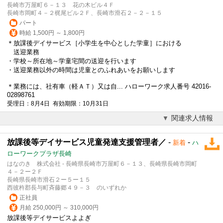
長崎市万屋町６－１３ 花の木ビル４Ｆ
長崎市岡町４－２梶尾ビル２Ｆ、長崎市滑石２－２－１５
パート
時給 1,500円 ～ 1,800円
＊放課後デイサービス［小学生を中心とした学童］における
送迎業務
・学校～所在地～学童宅間の送迎を行います
・送迎業務以外の時間は児童とのふれあいをお願いします
＊業務には、社有車（軽ＡＴ）又は自... ハローワーク求人番号 42016-
02898761
受理日：8月4日 有効期限：10月31日
関連求人情報
放課後等デイサービス児童発達支援管理者／
-
-
新着
ハ
ローワークプラザ長崎
はなのき 株式会社 - 長崎県長崎市万屋町６－１３、長崎県長崎市岡町
４－２ー２Ｆ
長崎県長崎市滑石２ー５ー１５
西彼杵郡長与町斉藤郷４９－３ のいずれか
正社員
月給 250,000円 ～ 310,000円
放課後等デイサービスよよぎ