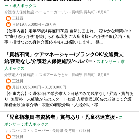
ー：求人ボックス
介護老人保健施設 ハーモニーガーデン - 長崎県 長与町 - 8月6日
正社員
月給19万5,000円～26万円
【仕事内容】定年65歳&再雇用70歳 自然に囲まれ、 穏やかな時間の中
で“寄り添う介護”を続けられる環境 ご入所者様への介護全般(入浴・食
事・排泄などの身体介護)を中心にお願いします。 橘...
「資格不問」ケアマネージャー/ブランクOK/交通費支
給/夜勤なし/介護老人保健施設/ヘルパー
-
スポンサー：求
人ボックス
介護老人保健施設 エスポアールそとめ - 長崎県 長与町 - 8月6日
正社員
月給18万5,000円～31万8,800円
【仕事内容】< 週休3日の希少求人 >日勤のみで残業なし! 昇給・賞与あ
り! 無資格・未経験からのスタート歓迎 入所定員100名の老健にて介護
業務全般(食事介助・衣服の着脱介助・入浴介助・移...
「児童指導員 有資格者」賞与あり・児童発達支援
-
ス
ポンサー：求人ボックス
キッズハウス・クローバー - 長崎県 長与町 - 7月8日
正社員