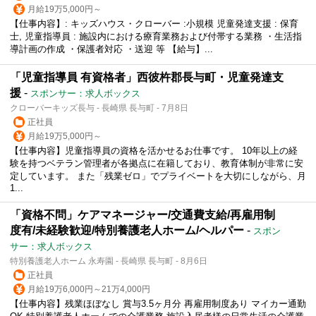
月給19万5,000円～
【仕事内容】: キッズハウス・クローバー :小規模 児童発達支援 : 保育
士, 児童指導員 : 施設内における療育業務および付帯する業務 ・生活指
導計画の作成 ・保護者対応 ・送迎 等 【給与】...
「児童指導員 有資格者」西彼杵郡長与町・児童発達支
援
-
スポンサー：求人ボックス
クローバーキッズ長与 - 長崎県 長与町 - 7月8日
正社員
月給19万5,000円～
【仕事内容】児童指導員の資格を活かせるお仕事です。 10年以上の経
験を持つベテラン管理者が各拠点に在籍しており、教育体制が非常に安
定しています。 また「残業ゼロ」でプライベートを大切にしながら、月
1...
「資格不問」ケアマネージャー/交通費支給/再雇用制
度有/未経験歓迎/特別養護老人ホーム/ヘルパー
-
スポン
サー：求人ボックス
特別養護老人ホーム 永寿園 - 長崎県 長与町 - 8月6日
正社員
月給19万6,000円～21万4,000円
【仕事内容】残業ほぼなし 賞与3.5ヶ月分 再雇用制度あり マイカー通勤