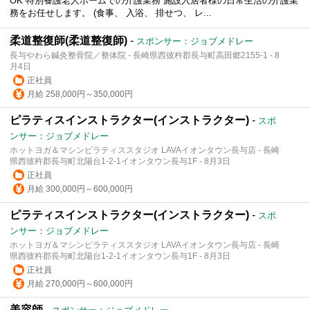
OK 特別養護老人ホームでの介護業務 施設入居者様の日常生活の介護業
務をお任せします。 (食事、 入浴、 排せつ、 レ...
柔道整復師(柔道整復師)
-
スポンサー：ジョブメドレー
長与やわら鍼灸整骨院／整体院 - 長崎県西彼杵郡長与町高田郷2155-1 - 8
月4日
正社員
月給 258,000円～350,000円
ピラティスインストラクター(インストラクター)
-
スポ
ンサー：ジョブメドレー
ホットヨガ＆マシンピラティススタジオ LAVAイオンタウン長与店 - 長崎
県西彼杵郡長与町北陽台1-2-1イオンタウン長与1F - 8月3日
正社員
月給 300,000円～600,000円
ピラティスインストラクター(インストラクター)
-
スポ
ンサー：ジョブメドレー
ホットヨガ＆マシンピラティススタジオ LAVAイオンタウン長与店 - 長崎
県西彼杵郡長与町北陽台1-2-1イオンタウン長与1F - 8月3日
正社員
月給 270,000円～600,000円
美容師
-