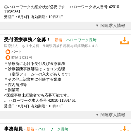
◎ハローワークの紹介状が必要です... ハローワーク求人番号 42010-
11989361
受理日：8月4日 有効期限：10月31日
関連求人情報
受付医療事務／急募！
-
-
新着
ハローワーク長崎
医療法人 もり小児科 - 長崎県西彼杵郡長与町嬉里郷４４８
パート
時給 1,031円
＊診療所における受付及び医療事務
＊診療報酬事務処理はレセコン処理
（定型フォームへの入力があります）
＊その他上記業務に付随する業務
＊院内清掃等
＊副業可
○医療事務未経験者でも応募可能です。
... ハローワーク求人番号 42010-11991461
受理日：8月4日 有効期限：10月31日
関連求人情報
事務職員
-
-
新着
ハローワーク長崎