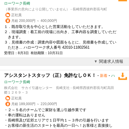
ローワーク長崎
（事業所の意向により公開していません） - 長崎県西彼杵郡長与町
正社員
月給 200,000円 ～ 400,000円
１．既存取引先を中心とした営業活動をしていただきます。
２．現場調査：着工前の現場に出向き、工事内容を調査していただ
きます。
３．見積書の作成：調査内容や図面をもとに、見積書を作成してい
ただき... ハローワーク求人番号 42010-11802561
受理日：8月3日 有効期限：10月31日
関連求人情報
アシスタントスタッフ（正）免許なしＯＫ！
-
-
新着
ハ
ローワーク長崎
株式会社 サカイ引越センター 長崎支社 - 長崎県西彼杵郡長与町高田
郷１２６９－３
正社員
月給 189,000円 ～ 220,000円
・２～５名のチームでご家財を運ぶ引越作業です
・車の運転はありません
・長崎県及び近郊エリアで１日平均１～３件の引越を行います
・お客様の新生活のスタートを最高の一日へ！お客様と直接接し