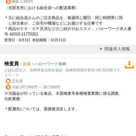
時給 1,385円
〈北部支所における組合員への配送業務〉
＊主に組合員さんのご注文商品を、毎週同じ曜日・同じ時間帯に同
じ担当者が、ご自宅や職場などにお届けする仕事です
＊商品やＣＯ・ＯＰ共済などのご紹介やおススメ... ハローワーク求人番
号 42010-11770261
受理日：8月3日 有効期限：10月31日
関連求人情報
検査員
-
-
新着
ハローワーク長崎
公益社団法人 長崎県食品衛生協会 - 長崎県西彼杵郡長与町高田郷３６
４０－３
正社員
月給 207,000円 ～ 267,000円
※当協会が行っている食品、水質検査等各種検査業務に係る調査、
分析業務
＊配属先については、面接後決定します。