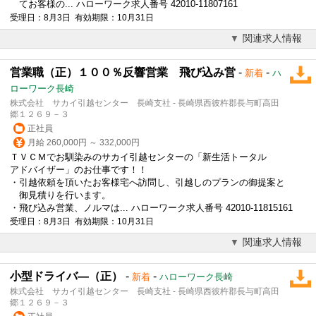
てお客様の... ハローワーク求人番号 42010-11807161
受理日：8月3日 有効期限：10月31日
関連求人情報
営業職（正）１００％反響営業 飛び込み営
-
-
新着
ハ
ローワーク長崎
株式会社 サカイ引越センター 長崎支社 - 長崎県西彼杵郡長与町高田
郷１２６９－３
正社員
月給 260,000円 ～ 332,000円
ＴＶＣＭでお馴染みのサカイ引越センターの「新生活トータル
アドバイザー」のお仕事です！！
・引越依頼を頂いたお客様宅へ訪問し、引越しのプランの御提案と
御見積りを行います。
・飛び込み営業、ノルマは... ハローワーク求人番号 42010-11815161
受理日：8月3日 有効期限：10月31日
関連求人情報
小型ドライバ―（正）
-
-
新着
ハローワーク長崎
株式会社 サカイ引越センター 長崎支社 - 長崎県西彼杵郡長与町高田
郷１２６９－３