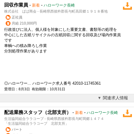
回収作業員
-
-
新着
ハローワーク長崎
株式会社 ばば商会 - 長崎県西彼杵郡長与町高田郷１９１８番地
正社員
月給 210,000円
行政並びに法人、個人様を対象にした重要文書、書類等の処理を
中心にした古紙リサイクルの古紙回収に関する回収及び場内作業員
です
車輌への積み降ろし作業
分別処理作業があります
◎ハローワー... ハローワーク求人番号 42010-11745361
受理日：8月3日 有効期限：10月31日
関連求人情報
配送業務スタッフ（北部支所）
-
-
新着
ハローワーク長崎
生活協同組合ララコープ - 長崎県西彼杵郡長与町岡郷１４７４
「生活協同組合ララコープ 北部支所」
パート