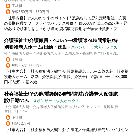
正社員
年収550万円～650万円
【仕事内容】求人のおすすめポイント/ 残業なしで原則定時退社・充実
の長期休暇でワークライフバランス抜群 年俸550万円以上の高水準・昇
給ありで頑張りをしっかり還元 資格取得費用は全額会社負担・プ...
介護福祉士/介護職員・ヘルパー/看護師24時間常駐/特
別養護老人ホーム/日勤・夜勤
-
スポンサー：求人ボックス
社会福祉法人鶴生会特別養護老人ホーム悠久荘 - 長崎県 長与町 - 8月7日
正社員
月給26万5,000円～
【仕事内容】 : 社会福祉法人鶴生会 特別養護老人ホーム悠久荘 : 特別養
護老人ホーム : 常勤 : 介護職員(介護職、介護士) : 介護福祉士 : 265,000
円- [内訳] ・基本給...
社会福祉士/その他/看護師24時間常駐/介護老人保健施
設/日勤のみ
-
スポンサー：求人ボックス
社会福祉法人鶴生会介護老人保健施設長与リハビリセンター - 長崎県 長
与町 - 7月17日
正社員
月給22万円
【仕事内容】 : 社会福祉法人鶴生会 介護老人保健施設長与リハビリセン