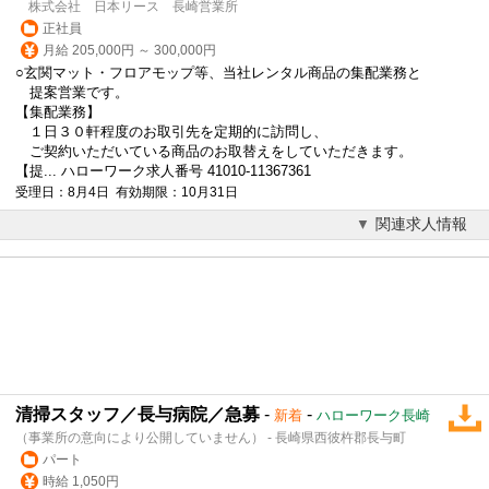
株式会社 日本リース 長崎営業所
正社員
月給 205,000円 ～ 300,000円
○玄関マット・フロアモップ等、当社レンタル商品の集配業務と
提案営業です。
【集配業務】
１日３０軒程度のお取引先を定期的に訪問し、
ご契約いただいている商品のお取替えをしていただきます。
【提... ハローワーク求人番号 41010-11367361
受理日：8月4日 有効期限：10月31日
関連求人情報
清掃スタッフ／長与病院／急募
-
-
新着
ハローワーク長崎
（事業所の意向により公開していません） - 長崎県西彼杵郡長与町
パート
時給 1,050円