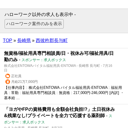
ハローワーク以外の求人も表示中 -
TOP
»
長崎県
»
西彼杵郡長与町
無資格/福祉用具専門相談員/日・祝休み可/福祉用具/日
勤のみ
-
スポンサー：求人ボックス
株式会社ENTOWAバイタル福祉用具-ENTOWA - 長崎県 長与町 - 7月16
日
正社員
月給21万7,000円
【仕事内容】: 株式会社ENTOWA バイタル福祉用具-ENTOWA : 福祉用
具 : 常勤 : 福祉用具専門相談員 : 無資格 : 217,000円‐246,000円 [内訳] ・
基本給 ...
「ヨガやFPの資格費用も全額会社負担!?」土日祝休み
&残業なし!プライベートを全力で応援する薬剤師
-
ス
ポンサー：求人ボックス
なるみ台薬局 - 長崎県 長与町 - 8月2日