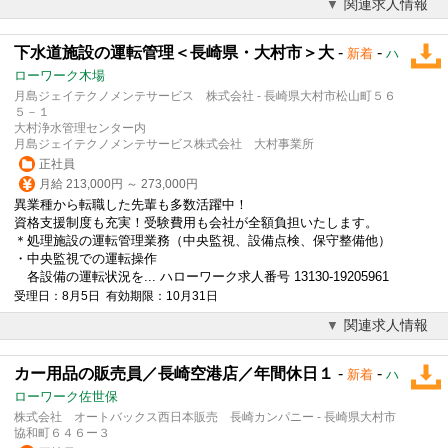
関連求人情報
下水道施設の運転管理＜長崎県・大村市＞大
-
-
新着
ハ
ローワーク木場
月島ジェイテクノメンテサービス 株式会社 - 長崎県大村市松山町５６
５－１
大村浄水管理センター内
月島ジェイテクノメンテサービス株式会社 大村事業所
正社員
月給 213,000円 ～ 273,000円
異業種から転職した先輩も多数活躍中！
資格支援制度も充実！受験費用も会社が全額負担いたします。
＊処理施設の運転管理業務（中央監視、設備点検、保守整備他）
・中央監視での運転操作
各設備の運転状況を... ハローワーク求人番号 13130-19205961
受理日：8月5日 有効期限：10月31日
関連求人情報
カー用品の販売員／長崎空港店／年間休日１
-
-
新着
ハ
ローワーク佐世保
株式会社 オートバックス西日本販売 長崎カンパニー - 長崎県大村市
協和町６４６ー３