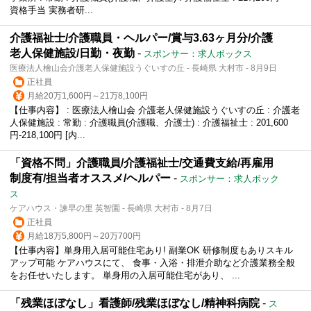
資格手当 実務者研...
介護福祉士/介護職員・ヘルパー/賞与3.63ヶ月分/介護
老人保健施設/日勤・夜勤
-
スポンサー：求人ボックス
医療法人檜山会介護老人保健施設うぐいすの丘 - 長崎県 大村市 - 8月9日
正社員
月給20万1,600円～21万8,100円
【仕事内容】 : 医療法人檜山会 介護老人保健施設うぐいすの丘 : 介護老
人保健施設 : 常勤 : 介護職員(介護職、介護士) : 介護福祉士 : 201,600
円-218,100円 [内...
「資格不問」介護職員/介護福祉士/交通費支給/再雇用
制度有/担当者オススメ/ヘルパー
-
スポンサー：求人ボック
ス
ケアハウス・諫早の里 英智園 - 長崎県 大村市 - 8月7日
正社員
月給18万5,800円～20万700円
【仕事内容】単身用入居可能住宅あり! 副業OK 研修制度もありスキル
アップ可能 ケアハウスにて、 食事・入浴・排泄介助など介護業務全般
をお任せいたします。 単身用の入居可能住宅があり、 ...
「残業ほぼなし」看護師/残業ほぼなし/精神科病院
-
ス