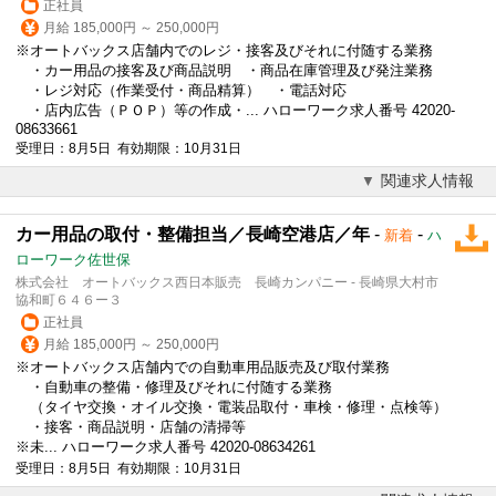
正社員
月給 185,000円 ～ 250,000円
※オートバックス店舗内でのレジ・接客及びそれに付随する業務
・カー用品の接客及び商品説明 ・商品在庫管理及び発注業務
・レジ対応（作業受付・商品精算） ・電話対応
・店内広告（ＰＯＰ）等の作成・... ハローワーク求人番号 42020-
08633661
受理日：8月5日 有効期限：10月31日
関連求人情報
カー用品の取付・整備担当／長崎空港店／年
-
-
新着
ハ
ローワーク佐世保
株式会社 オートバックス西日本販売 長崎カンパニー - 長崎県大村市
協和町６４６ー３
正社員
月給 185,000円 ～ 250,000円
※オートバックス店舗内での自動車用品販売及び取付業務
・自動車の整備・修理及びそれに付随する業務
（タイヤ交換・オイル交換・電装品取付・車検・修理・点検等）
・接客・商品説明・店舗の清掃等
※未... ハローワーク求人番号 42020-08634261
受理日：8月5日 有効期限：10月31日