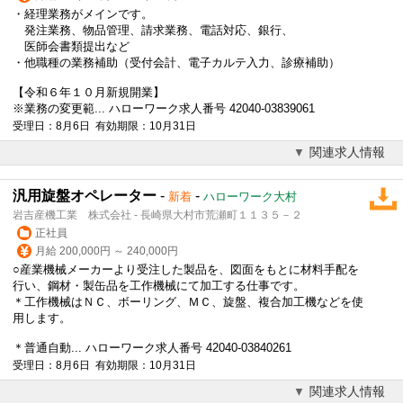
・経理業務がメインです。
発注業務、物品管理、請求業務、電話対応、銀行、
医師会書類提出など
・他職種の業務補助（受付会計、電子カルテ入力、診療補助）
【令和６年１０月新規開業】
※業務の変更範... ハローワーク求人番号 42040-03839061
受理日：8月6日 有効期限：10月31日
関連求人情報
汎用旋盤オペレーター
-
-
新着
ハローワーク大村
岩吉産機工業 株式会社 - 長崎県大村市荒瀬町１１３５－２
正社員
月給 200,000円 ～ 240,000円
○産業機械メーカーより受注した製品を、図面をもとに材料手配を
行い、鋼材・製缶品を工作機械にて加工する仕事です。
＊工作機械はＮＣ、ボーリング、ＭＣ、旋盤、複合加工機などを使
用します。
＊普通自動... ハローワーク求人番号 42040-03840261
受理日：8月6日 有効期限：10月31日
関連求人情報