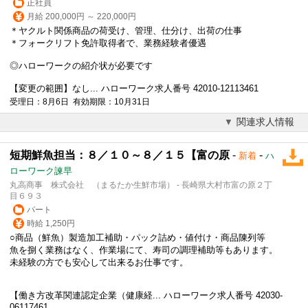
正社員
月給 200,000円 ～ 220,000円
＊ヤクルト関係商品の荷受け、管理、仕分け、出荷の仕事
＊フォークリフト免許取得者で、業務経験者優遇
◎ハローワークの紹介状が必要です
【変更の範囲】なし... ハローワーク求人番号 42010-12113461
受理日：8月6日 有効期限：10月31日
関連求人情報
短期鮮魚担当：８／１０～８／１５【富の原
-
-
新着
ハ
ローワーク諫早
丸高商事 株式会社 （まるたか生鮮市場） - 長崎県大村市富の原２丁
目６９３
パート
時給 1,250円
○商品（鮮魚）製造加工補助・パック詰め・値付け・商品陳列等
魚を捌く業務はなく、作業場にて、寿司の調理補助等もあります。
未経験の方でも安心して出来るお仕事です。
【働き方改革関連認定企業（健康経... ハローワーク求人番号 42030-
06117461