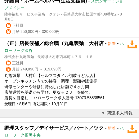
介護員・ホームヘルパー(生活支援員)
-
スポンサー：ジョ
ブメドレー
障害福祉サービス事業所 クオレ - 長崎県大村市松原本町408番地2 - 8
月8日
正社員
月給 250,000円～320,000円
（正）店長候補／総合職（丸亀製麺 大村店
-
-
新着
ハ
ローワーク渋谷
株式会社丸亀製麺 - 長崎県大村市西本町４７９－１５
正社員
月給 249,090円 ～ 319,090円
丸亀製麺 大村店【セルフスタイル讃岐うどん店】
オープンキッチン内での接客・調理・製麺や販促等
研修センターや研修に特化した店舗で４ヶ月間、
店舗運営を基礎から学び、更なるＯＪＴを経て、
店長を目指し... ハローワーク求人番号 13070-53838561
受理日：8月6日 有効期限：10月31日
関連求人情報
調理スタッフ／デイサービス／パート／ツク
-
-
新着
ハ
ローワーク福岡中央