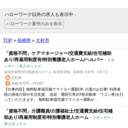
ハローワーク以外の求人も表示中 -
TOP
»
長崎県
»
大村市
「資格不問」ケアマネージャー/交通費支給/住宅補助
あり/再雇用制度有/特別養護老人ホーム/ヘルパー
-
スポ
ンサー：求人ボックス
地域密着型特別養護老人ホーム 長里希望園 - 長崎県 大村市 - 8月7日
正社員
月給19万円～23万円
【仕事内容】無料駐車場完備でマイカー通勤OK 介護のお仕事! 利用者
様の身体介助や生活支援、 送迎・通院引率(AT軽自動車・ワゴン車)を行
っていただきます。 無料駐車場完備でマイカー通勤が...
「資格不問」介護職員/介護福祉士/交通費支給/住宅補
助あり/再雇用制度有/特別養護老人ホーム
-
スポンサー：
求人ボックス