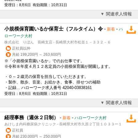
受理日：8月6日 有効期限：10月31日
関連求人情報
小規模保育園いるか保育士（フルタイム）令
-
-
新着
ハ
ローワーク大村
株式会社 りぼん 長崎支店 - 長崎県大村市松並１－３３２－６
正社員以外
月給 199,200円 ～ 263,600円
※「小規模保育園いるか」でのお仕事です。
※令和８年度４月１２名定員の小規模保育園が開園します。
・０～２歳児の保育を担当していただきます。
・製作、散歩、音楽、お絵かき、食事、排せつの補助
・記録... ハローワーク求人番号 42040-03838161
受理日：8月6日 有効期限：10月31日
関連求人情報
経理事務（週休２日制）
-
-
新着
ハローワーク大村
あけしま内科糖尿病クリニック - 長崎県大村市久原２丁目１０３３ー１
正社員
月給 230,000円 ～ 250,000円