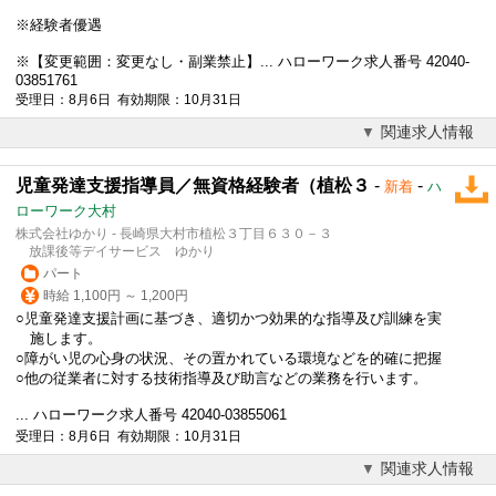
※経験者優遇
※【変更範囲：変更なし・副業禁止】... ハローワーク求人番号 42040-
03851761
受理日：8月6日 有効期限：10月31日
関連求人情報
児童発達支援指導員／無資格経験者（植松３
-
-
新着
ハ
ローワーク大村
株式会社ゆかり - 長崎県大村市植松３丁目６３０－３
放課後等デイサービス ゆかり
パート
時給 1,100円 ～ 1,200円
○児童発達支援計画に基づき、適切かつ効果的な指導及び訓練を実
施します。
○障がい児の心身の状況、その置かれている環境などを的確に把握
○他の従業者に対する技術指導及び助言などの業務を行います。
... ハローワーク求人番号 42040-03855061
受理日：8月6日 有効期限：10月31日
関連求人情報