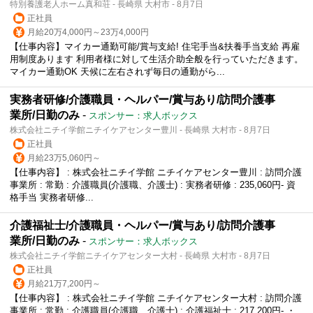
特別養護老人ホーム真和荘 - 長崎県 大村市 - 8月7日
正社員
月給20万4,000円～23万4,000円
【仕事内容】マイカー通勤可能/賞与支給! 住宅手当&扶養手当支給 再雇
用制度あります 利用者様に対して生活介助全般を行っていただきます。
マイカー通勤OK 天候に左右されず毎日の通勤がら...
実務者研修/介護職員・ヘルパー/賞与あり/訪問介護事
業所/日勤のみ
-
スポンサー：求人ボックス
株式会社ニチイ学館ニチイケアセンター豊川 - 長崎県 大村市 - 8月7日
正社員
月給23万5,060円～
【仕事内容】 : 株式会社ニチイ学館 ニチイケアセンター豊川 : 訪問介護
事業所 : 常勤 : 介護職員(介護職、介護士) : 実務者研修 : 235,060円- 資
格手当 実務者研修...
介護福祉士/介護職員・ヘルパー/賞与あり/訪問介護事
業所/日勤のみ
-
スポンサー：求人ボックス
株式会社ニチイ学館ニチイケアセンター大村 - 長崎県 大村市 - 8月7日
正社員
月給21万7,200円～
【仕事内容】 : 株式会社ニチイ学館 ニチイケアセンター大村 : 訪問介護
事業所 : 常勤 : 介護職員(介護職、介護士) : 介護福祉士 : 217,200円- ・