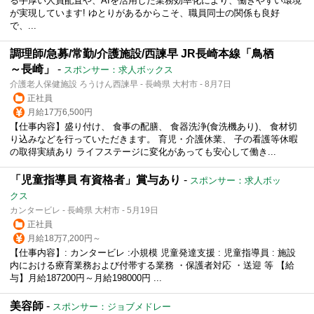
る手厚い人員配置や、AIを活用した業務効率化により、働きやすい環境
が実現しています! ゆとりがあるからこそ、職員同士の関係も良好
で、...
調理師/急募/常勤/介護施設/西諫早 JR長崎本線「鳥栖
～長崎」
-
スポンサー：求人ボックス
介護老人保健施設 ろうけん西諫早 - 長崎県 大村市 - 8月7日
正社員
月給17万6,500円
【仕事内容】盛り付け、 食事の配膳、 食器洗浄(食洗機あり)、 食材切
り込みなどを行っていただきます。 育児・介護休業、 子の看護等休暇
の取得実績あり ライフステージに変化があっても安心して働き...
「児童指導員 有資格者」賞与あり
-
スポンサー：求人ボッ
クス
カンタービレ - 長崎県 大村市 - 5月19日
正社員
月給18万7,200円～
【仕事内容】: カンタービレ :小規模 児童発達支援 : 児童指導員 : 施設
内における療育業務および付帯する業務 ・保護者対応 ・送迎 等 【給
与】月給187200円～月給198000円 ...
美容師
-
スポンサー：ジョブメドレー