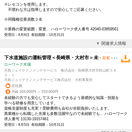
※レセコンを使用します。
不慣れな方は指導しますので安心してご応募ください。
※同職種従業員数２名
※業務の変更範囲：変更... ハローワーク求人番号 42040-03859561
受理日：8月6日 有効期限：10月31日
関連求人情報
下水道施設の運転管理＜長崎県・大村市＞未
-
-
新着
ハ
ローワーク木場
月島ジェイテクノメンテサービス 株式会社 - 長崎県大村市松山町５６
５－１
月島ジェイテクノメンテサービス株式会社 大村事業所
正社員
月給 203,000円 ～ 253,000円
未経験の方でも安心してスタートできるよう基礎的な知識・技能を
学べる研修を用意しています。
資格支援制度も充実！受験費用も会社が全額負担いたします。
異業種から転職した先輩も多数活躍中なので未経験でも... ハローワーク
求人番号 13130-19157461
受理日：8月5日 有効期限：10月31日