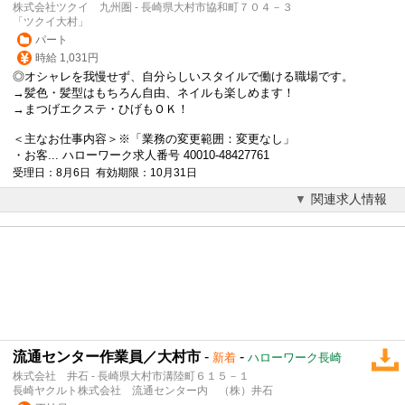
株式会社ツクイ 九州圏 - 長崎県大村市協和町７０４－３
「ツクイ大村」
パート
時給 1,031円
◎オシャレを我慢せず、自分らしいスタイルで働ける職場です。
→髪色・髪型はもちろん自由、ネイルも楽しめます！
→まつげエクステ・ひげもＯＫ！
＜主なお仕事内容＞※「業務の変更範囲：変更なし」
・お客... ハローワーク求人番号 40010-48427761
受理日：8月6日 有効期限：10月31日
関連求人情報
流通センター作業員／大村市
-
-
新着
ハローワーク長崎
株式会社 井石 - 長崎県大村市溝陸町６１５－１
長崎ヤクルト株式会社 流通センター内 （株）井石