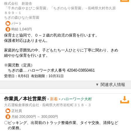
株式会社 創遊舎
「千木の森やまびこ保育園」「ちぎのもり保育園」 - 長崎県大村市久原
８９９－１
ちぎの森ひなた保育園
パート
時給 1,040円
保育士と協同で、０～２歳の乳幼児の保育を行います。
保護者対応はありません。
家庭的な雰囲気の中、子どもたち一人ひとりに丁寧に関わり、きめ
細やかな保育を行います。
※園児数（定員）
ちぎの森... ハローワーク求人番号 42040-03850461
受理日：8月6日 有効期限：10月31日
関連求人情報
作業員／本社営業所
-
-
新着
ハローワーク大村
大石運輸倉庫株式会社 - 長崎県大村市岩松町３１８－３
正社員
月給 200,000円 ～ 300,000円
〇ピッキング、出荷前のトラック整備作業、タイヤ交換、清掃など
の業務。