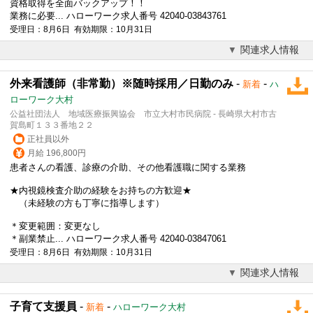
資格取得を全面バックアップ！！
業務に必要... ハローワーク求人番号 42040-03843761
受理日：8月6日 有効期限：10月31日
関連求人情報
外来看護師（非常勤）※随時採用／日勤のみ
-
-
新着
ハ
ローワーク大村
公益社団法人 地域医療振興協会 市立大村市民病院 - 長崎県大村市古
賀島町１３３番地２２
正社員以外
月給 196,800円
患者さんの看護、診療の介助、その他看護職に関する業務
★内視鏡検査介助の経験をお持ちの方歓迎★
（未経験の方も丁寧に指導します）
＊変更範囲：変更なし
＊副業禁止... ハローワーク求人番号 42040-03847061
受理日：8月6日 有効期限：10月31日
関連求人情報
子育て支援員
-
-
新着
ハローワーク大村