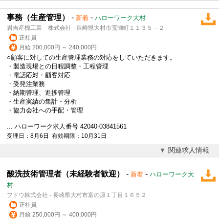
事務（生産管理）
-
-
新着
ハローワーク大村
岩吉産機工業 株式会社 - 長崎県大村市荒瀬町１１３５－２
正社員
月給 200,000円 ～ 240,000円
○顧客に対しての生産管理業務の対応をしていただきます。
・製造現場との日程調整・工程管理
・電話応対・顧客対応
・受発注業務
・納期管理、進捗管理
・生産実績の集計・分析
・協力会社への手配・管理
... ハローワーク求人番号 42040-03841561
受理日：8月6日 有効期限：10月31日
関連求人情報
酸洗技術管理者（未経験者歓迎）
-
-
新着
ハローワーク大
村
フドウ株式会社 - 長崎県大村市富の原１丁目１６５２
正社員
月給 250,000円 ～ 400,000円