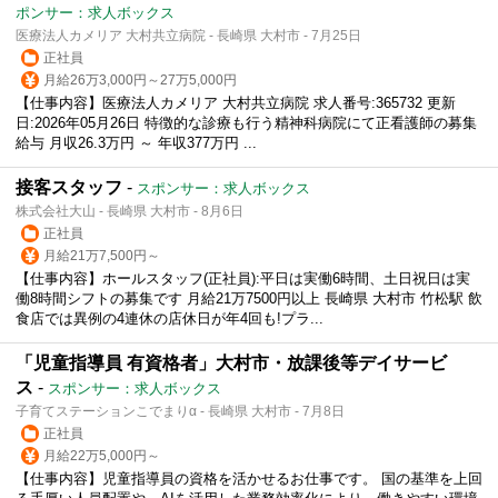
ポンサー：求人ボックス
医療法人カメリア 大村共立病院 - 長崎県 大村市 - 7月25日
正社員
月給26万3,000円～27万5,000円
【仕事内容】医療法人カメリア 大村共立病院 求人番号:365732 更新
日:2026年05月26日 特徴的な診療も行う精神科病院にて正看護師の募集
給与 月収26.3万円 ～ 年収377万円 ...
接客スタッフ
-
スポンサー：求人ボックス
株式会社大山 - 長崎県 大村市 - 8月6日
正社員
月給21万7,500円～
【仕事内容】ホールスタッフ(正社員):平日は実働6時間、土日祝日は実
働8時間シフトの募集です 月給21万7500円以上 長崎県 大村市 竹松駅 飲
食店では異例の4連休の店休日が年4回も!プラ...
「児童指導員 有資格者」大村市・放課後等デイサービ
ス
-
スポンサー：求人ボックス
子育てステーションこでまりα - 長崎県 大村市 - 7月8日
正社員
月給22万5,000円～
【仕事内容】児童指導員の資格を活かせるお仕事です。 国の基準を上回