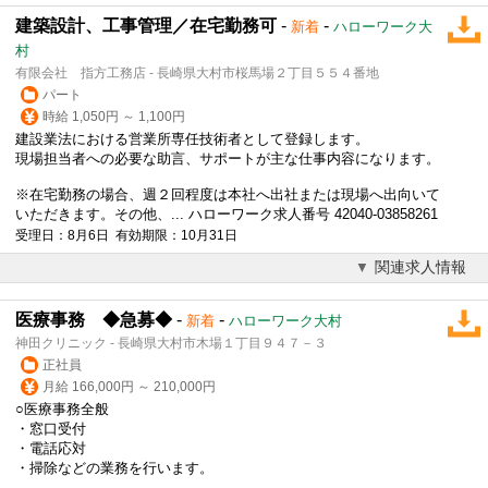
建築設計、工事管理／在宅勤務可
-
-
新着
ハローワーク大
村
有限会社 指方工務店 - 長崎県大村市桜馬場２丁目５５４番地
パート
時給 1,050円 ～ 1,100円
建設業法における営業所専任技術者として登録します。
現場担当者への必要な助言、サポートが主な仕事内容になります。
※在宅勤務の場合、週２回程度は本社へ出社または現場へ出向いて
いただきます。その他、... ハローワーク求人番号 42040-03858261
受理日：8月6日 有効期限：10月31日
関連求人情報
医療事務 ◆急募◆
-
-
新着
ハローワーク大村
神田クリニック - 長崎県大村市木場１丁目９４７－３
正社員
月給 166,000円 ～ 210,000円
○医療事務全般
・窓口受付
・電話応対
・掃除などの業務を行います。