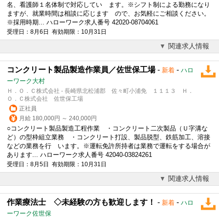
名、看護師１名体制で対応してい ます。※シフト制による勤務になり
ますが、就業時間は相談に応じます ので、お気軽にご相談ください。
※採用時期... ハローワーク求人番号 42020-08704061
受理日：8月6日 有効期限：10月31日
関連求人情報
コンクリート製品製造作業員／佐世保工場
-
-
新着
ハロ
ーワーク大村
Ｈ．Ｏ．Ｃ株式会社 - 長崎県北松浦郡 佐々町小浦免 １１１３ Ｈ．
Ｏ．Ｃ株式会社 佐世保工場
正社員
月給 180,000円 ～ 240,000円
○コンクリート製品製造工程作業 ・コンクリート二次製品（Ｕ字溝な
ど）の型枠組立業務 ・コンクリート打設、製品脱型、鉄筋加工、溶接
などの業務を行 います。※運転免許所持者は業務で運転をする場合が
あります... ハローワーク求人番号 42040-03824261
受理日：8月5日 有効期限：10月31日
関連求人情報
作業療法士 ◇未経験の方も歓迎します！
-
-
新着
ハロ
ーワーク佐世保