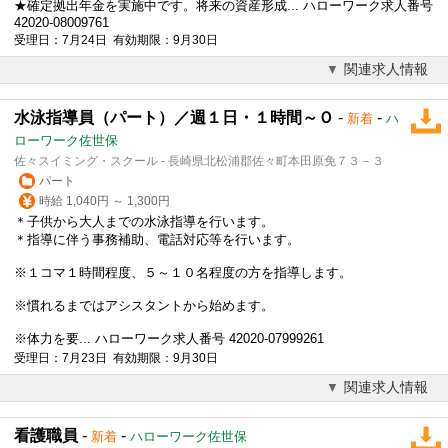
★確定拠出年金を実施中です。将来の資産形成... ハローワーク求人番号
42020-08009761
受理日：7月24日 有効期限：9月30日
関連求人情報
水泳指導員（パート）／週１日・１時間～Ｏ
-
-
新着
ハ
ローワーク佐世保
佐々スイミング・スクール - 長崎県北松浦郡佐々町本田原免７３－３
パート
時給 1,040円 ～ 1,300円
＊子供から大人までの水泳指導を行います。
＊指導に伴う事務補助、電話対応等を行います。
※１コマ１時間程度、５～１０名程度の方を指導します。
※慣れるまではアシスタントから始めます。
※体力を要... ハローワーク求人番号 42020-07999261
受理日：7月23日 有効期限：9月30日
関連求人情報
看護職員
-
-
新着
ハローワーク佐世保