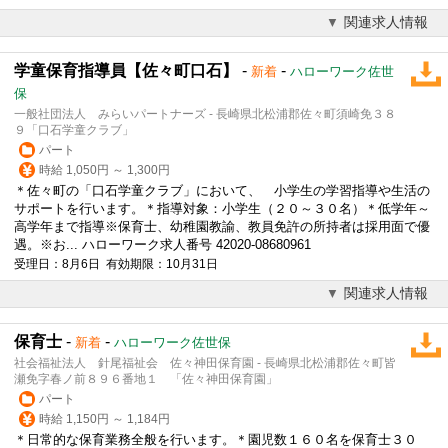
関連求人情報
学童保育指導員【佐々町口石】
-
-
新着
ハローワーク佐世
保
一般社団法人 みらいパートナーズ - 長崎県北松浦郡佐々町須崎免３８
９「口石学童クラブ」
パート
時給 1,050円 ～ 1,300円
＊佐々町の「口石学童クラブ」において、 小学生の学習指導や生活の
サポートを行います。＊指導対象：小学生（２０～３０名）＊低学年～
高学年まで指導※保育士、幼稚園教諭、教員免許の所持者は採用面で優
遇。※お... ハローワーク求人番号 42020-08680961
受理日：8月6日 有効期限：10月31日
関連求人情報
保育士
-
-
新着
ハローワーク佐世保
社会福祉法人 針尾福祉会 佐々神田保育園 - 長崎県北松浦郡佐々町皆
瀬免字春ノ前８９６番地１ 「佐々神田保育園」
パート
時給 1,150円 ～ 1,184円
＊日常的な保育業務全般を行います。＊園児数１６０名を保育士３０