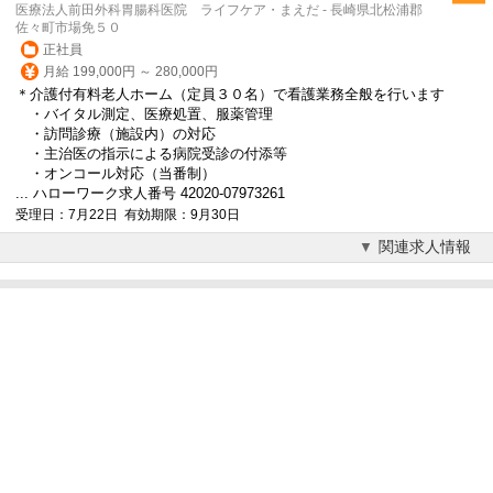
医療法人前田外科胃腸科医院 ライフケア・まえだ - 長崎県北松浦郡
佐々町市場免５０
正社員
月給 199,000円 ～ 280,000円
＊介護付有料老人ホーム（定員３０名）で看護業務全般を行います
・バイタル測定、医療処置、服薬管理
・訪問診療（施設内）の対応
・主治医の指示による病院受診の付添等
・オンコール対応（当番制）
... ハローワーク求人番号 42020-07973261
受理日：7月22日 有効期限：9月30日
関連求人情報