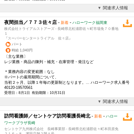
関連求人情報
夜間担当／７７３佐々店
-
-
新着
ハローワーク福岡東
株式会社トライアルストアーズ - 長崎県北松浦郡佐々町市場免７０番地
１
『スーパーセンタートライアル 佐々店』
パート
時給 1,040円
〔主な業務〕
レジ業務・商品の陳列・補充・在庫管理・発注など
＊業務内容の変更範囲：なし
※パートの雇用期間について、
当初２ヶ月、以降１年毎の更新制となります。... ハローワーク求人番号
40120-19570561
受理日：8月1日 有効期限：10月31日
関連求人情報
訪問看護師／セントケア訪問看護長崎北
-
-
新着
ハロー
ワークプラザ長崎
セントケア九州株式会社 長崎事業部 - 長崎県北松浦郡佐々町本田原免
２１６－８ 濱田店舗２階Ａ号