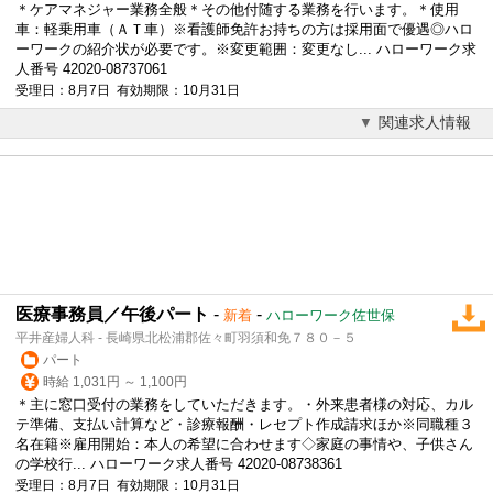
＊ケアマネジャー業務全般＊その他付随する業務を行います。＊使用
車：軽乗用車（ＡＴ車）※看護師免許お持ちの方は採用面で優遇◎ハロ
ーワークの紹介状が必要です。※変更範囲：変更なし... ハローワーク求
人番号 42020-08737061
受理日：8月7日 有効期限：10月31日
関連求人情報
医療事務員／午後パート
-
-
新着
ハローワーク佐世保
平井産婦人科 - 長崎県北松浦郡佐々町羽須和免７８０－５
パート
時給 1,031円 ～ 1,100円
＊主に窓口受付の業務をしていただきます。・外来患者様の対応、カル
テ準備、支払い計算など・診療報酬・レセプト作成請求ほか※同職種３
名在籍※雇用開始：本人の希望に合わせます◇家庭の事情や、子供さん
の学校行... ハローワーク求人番号 42020-08738361
受理日：8月7日 有効期限：10月31日