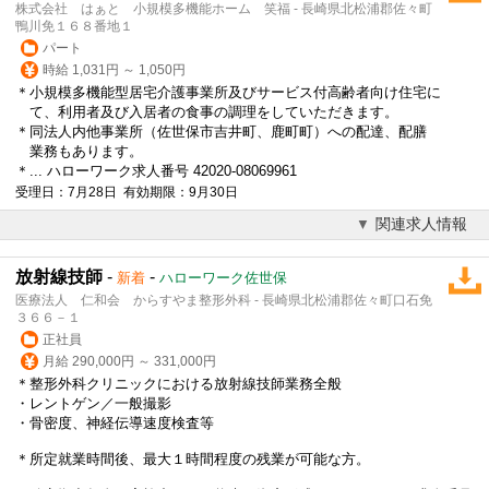
株式会社 はぁと 小規模多機能ホーム 笑福 - 長崎県北松浦郡佐々町
鴨川免１６８番地１
パート
時給 1,031円 ～ 1,050円
＊小規模多機能型居宅介護事業所及びサービス付高齢者向け住宅に
て、利用者及び入居者の食事の調理をしていただきます。
＊同法人内他事業所（佐世保市吉井町、鹿町町）への配達、配膳
業務もあります。
＊... ハローワーク求人番号 42020-08069961
受理日：7月28日 有効期限：9月30日
関連求人情報
放射線技師
-
-
新着
ハローワーク佐世保
医療法人 仁和会 からすやま整形外科 - 長崎県北松浦郡佐々町口石免
３６６－１
正社員
月給 290,000円 ～ 331,000円
＊整形外科クリニックにおける放射線技師業務全般
・レントゲン／一般撮影
・骨密度、神経伝導速度検査等
＊所定就業時間後、最大１時間程度の残業が可能な方。