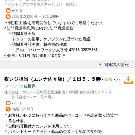
「セントケア訪問看護ステーション 長崎北」
正社員
月給 313,000円 ～ 361,500円
＊個別説明会を随時開催していますのでご連絡ください。
○訪問看護事業所における訪問看護業務
＊訪問看護全般
・ドクターの指示、ケアプランに基づいた看護
・訪問看護計画書、報告書の作成
・１日の... ハローワーク求人番号 42016-02825161
受理日：8月1日 有効期限：10月31日
関連求人情報
夜レジ担当（エレナ佐々店）／１日５．５時
-
-
新着
ハ
ローワーク佐世保
株式会社 エレナ - 長崎県北松浦郡佐々町沖田免中の間１６９－１
「株式会社エレナ 佐々店」
パート
時給 1,210円
＊お客様がレジに持ってきた商品のバーコードを読み取り清算す
るお仕事。
＊自動精算機付きのレジを使用します。
＊ポイントカードの発行・商品の包装・宅配便の受付等。