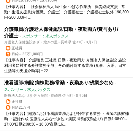
月給19万300円～20万300円
【仕事内容】 : 社会福祉法人 民生会 つばさ作業所 : 就労継続支援 : 常
勤 : 生活支援員(介護職、介護士) : 介護福祉士 : 介護福祉士以外 190,300
円-200,300円 ...
介護職員/介護老人保健施設/日勤・夜勤両方/賞与あり/
介護士
-
スポンサー：求人ボックス
介護老人保健施設さざ・煌きの里 - 長崎県 佐々町 - 8月7日
正社員
月給～22万1,000円
【仕事内容】 介護職員 正社員 日勤・夜勤両方 介護老人保健施設 施設
利用者に対する介護業務全般、その他付随する業務 (食事、入浴、日常
生活等の支援介助等) ~22...
准看護師/病院 病棟勤務/常勤・夜勤あり/残業少なめ
-
スポンサー：求人ボックス
医療法人みなづき 佐々病院 - 長崎県 佐々町 - 8月5日
正社員
月給21万円
【仕事内容】病院における看護業務および付帯する業務 ・医師の診察補
助 ・記録作成 医療法人みなづき佐々病院 常勤(夜勤あり) 日勤1:08:00～
17:00/日勤2:09:30～18:30/夜勤:16...