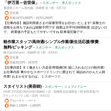
「伊万里～佐世保」
-
スポンサー：求人ボックス
養護老人ホーム海光園 - 長崎県 佐々町 - 8月7日
正社員
月給18万3,900円～19万4,200円
【仕事内容】施設利用者さまの栄養管理をお任せいたします! 栄養士の
資格をお持ちであれば経験不問です 残業は月平均1時間程度 ほぼないの
で、 終業後の予定もたてやすいですね 駐車場完備でマ...
軽作業スタッフ/高待遇/シンプル作業/新生活応援/寮費
無料/ピッキング
-
スポンサー：求人ボックス
株式会社M-pros - 長崎県 佐々町 - 8月6日
正社員
月給30万円～34万円
【仕事内容】すぐ働きたい方必見!即勤務OK 箱に入れるだけの軽作業!
お仕事内容 爽やかなスポーツドリンクに囲まれて 箱詰めのかんたん軽
作業! おまかせするのは、 1 スポーツド...
スタイリスト(美容師)
-
スポンサー：ジョブメドレー
HAIR STUDIO IWASAKI 長崎佐々店 - 長崎県北松浦郡佐々町本田原免73-
3マックスバリュ佐々店内 - 8月1日
アルバイト・パート
時給 1,150円～1,600円