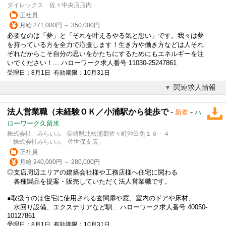
ダイレックス 佐々中央店店内
正社員
月給 271,000円 ～ 350,000円
必要なのは「夢」と「それを叶えるやる気と想い」です。我々は夢
を持っている方を全力で応援します！生き方や働き方などは人それ
ぞれだからこそ自分の思いをかたちにするためにもエネルギーを注
いでください！... ハローワーク求人番号 11030-25247861
受理日：8月1日 有効期限：10月31日
関連求人情報
法人営業職（未経験ＯＫ／小浦駅から徒歩で
-
-
新着
ハ
ローワーク久留米
株式会社 みらいふ - 長崎県北松浦郡佐々町沖田免１６－４
「株式会社みらいふ 佐世保支店」
正社員
月給 240,000円 ～ 280,000円
◎支店周辺エリアの建築会社様や工務店様へ住宅に関わる
各種製品を提案・販売していただく法人営業職です。
●取扱うのは住宅に使用される玄関扉や窓、室内のドアや床材、
水回り設備、エクステリアなど馴... ハローワーク求人番号 40050-
10127861
受理日：8月1日 有効期限：10月31日