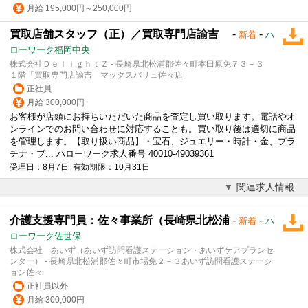
月給 195,000円～250,000円
買取店舗スタッフ（正）／買取専門店諭吉
-
-
新着
ハ
ローワーク福岡中央
株式会社ＤｅｌｉｇｈｔＺ - 長崎県北松浦郡佐々町本田原免７３－３
１階「買取専門店諭吉 マックスバリュ佐々店」
正社員
月給 300,000円
お客様が店頭にお持ちいただいた商品を査定し買い取ります。電話やオ
ンラインでのお問い合わせに対応することも。買い取り後は適切に商品
を管理します。【取り扱い商品】・宝石、ジュエリー・時計・金、プラ
チナ・ブ... ハローワーク求人番号 40010-49039361
受理日：8月7日 有効期限：10月31日
関連求人情報
介護支援専門員：佐々事業所（長崎県北松浦
-
-
新着
ハ
ローワーク佐世保
株式会社 あいず（あいず訪問看護ステーション・あいずケアプランセ
ンター） - 長崎県北松浦郡佐々町市場免２－３あいず訪問看護ステーシ
ョン佐々
正社員以外
月給 300,000円