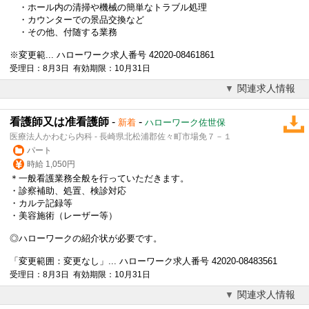
・ホール内の清掃や機械の簡単なトラブル処理
・カウンターでの景品交換など
・その他、付随する業務
※変更範... ハローワーク求人番号 42020-08461861
受理日：8月3日 有効期限：10月31日
関連求人情報
看護師又は准看護師
-
-
新着
ハローワーク佐世保
医療法人かわむら内科 - 長崎県北松浦郡佐々町市場免７－１
パート
時給 1,050円
＊一般看護業務全般を行っていただきます。
・診察補助、処置、検診対応
・カルテ記録等
・美容施術（レーザー等）
◎ハローワークの紹介状が必要です。
「変更範囲：変更なし」... ハローワーク求人番号 42020-08483561
受理日：8月3日 有効期限：10月31日
関連求人情報