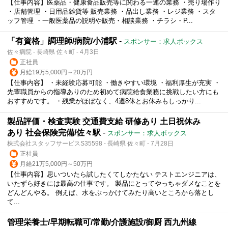
【仕事内容】医薬品・健康食品販売等に関わる一連の業務 ・売り場作り
・店舗管理 ・日用品雑貨等 販売業務 ・品出し業務 ・レジ業務 ・スタ
ッフ管理 ・一般医薬品の説明や販売・相談業務 ・チラシ・P...
「有資格」調理師/病院/小浦駅
-
スポンサー：求人ボックス
佐々病院 - 長崎県 佐々町 - 4月3日
正社員
月給19万5,000円～20万円
【仕事内容】 ・未経験応募可能 ・働きやすい環境 ・福利厚生が充実 ・
先輩職員からの指導ありのため初めて病院給食業務に挑戦したい方にも
おすすめです。 ・残業がほぼなく、4週8休とお休みもしっかり...
製品評価・検査実験 交通費支給 研修あり 土日祝休み
あり 社会保険完備/佐々駅
-
スポンサー：求人ボックス
株式会社スタッフサービスS35598 - 長崎県 佐々町 - 7月28日
正社員
月給21万5,000円～50万円
【仕事内容】思いついたら試したくてしかたない テストエンジニアは、
いたずら好きには最高の仕事です。 製品にとってやっちゃダメなことを
どんどんやる。 例えば、水をぶっかけてみたり高いところから落とし
て...
管理栄養士/早期転職可/常勤/介護施設/御厨 西九州線