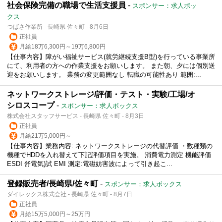
社会保険完備の職場で生活支援員
-
スポンサー：求人ボッ
クス
つばさ作業所 - 長崎県 佐々町 - 8月6日
正社員
月給18万6,300円～19万6,800円
【仕事内容】障がい福祉サービス(就労継続支援B型)を行っている事業所
にて、利用者の方への作業支援をお願いします。 また朝、夕には個別送
迎をお願いします。 業務の変更範囲なし 転職の可能性あり 範囲:...
ネットワークストレージ/評価・テスト・実験/工場/オ
シロスコープ
-
スポンサー：求人ボックス
株式会社スタッフサービス - 長崎県 佐々町 - 8月3日
正社員
月給21万5,000円～
【仕事内容】業務内容: ネットワークストレージの代替評価 ・数種類の
機種でHDDを入れ替えて下記評価項目を実施。 消費電力測定 機能評価
ESDI 舒電気)試 EMI 測定:電磁妨害波によって引き起こ...
登録販売者/長崎県/佐々町
-
スポンサー：求人ボックス
ダイレックス株式会社 - 長崎県 佐々町 - 8月7日
正社員
月給15万5,000円～25万円