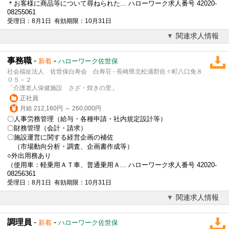
＊お客様に商品等について尋ねられた... ハローワーク求人番号 42020-
08255061
受理日：8月1日 有効期限：10月31日
関連求人情報
事務職
-
-
新着
ハローワーク佐世保
社会福祉法人 佐世保白寿会 白寿荘 - 長崎県北松浦郡佐々町八口免８
０５－２
「介護老人保健施設 さざ・煌きの里」
正社員
月給 212,160円 ～ 260,000円
〇人事労務管理（給与・各種申請・社内規定設計等）
〇財務管理（会計・請求）
〇施設運営に関する経営企画の補佐
（市場動向分析・調査、企画書作成等）
○外出用務あり
（使用車：軽乗用ＡＴ車、普通乗用Ａ... ハローワーク求人番号 42020-
08256361
受理日：8月1日 有効期限：10月31日
関連求人情報
調理員
-
-
新着
ハローワーク佐世保