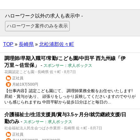
ハローワーク以外の求人も表示中 -
TOP
»
長崎県
»
北松浦郡佐々町
調理師/早期入職可/常勤/こども園/中田平 西九州線「伊
万里～佐世保」
-
スポンサー：求人ボックス
花園認定こども園 - 長崎県 佐々町 - 8月7日
正社員
月給19万500円
【仕事内容】認定こども園にて、 調理師業務全般をお任せいたします!
昇給・賞与があり、 頑張りをしっかり反映してくださいますのでやりが
いも感じられますね 中田平駅から徒歩11分ほどと毎日の...
介護福祉士/生活支援員/賞与3.5ヶ月分/就労継続支援/日
勤のみ
-
スポンサー：求人ボックス
社会福祉法人民生会つばさ作業所 - 長崎県 佐々町 - 8月7日
正社員