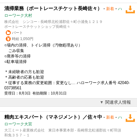
清掃業務（ボートレースチケット長崎佐々）
-
-
新着
ハ
ローワーク大村
株式会社 シンコー - 長崎県北松浦郡佐々町小浦免１２１９
ボートレースチケットショップ長崎佐々
パート
時給 1,050円
○場内の清掃、トイレ清掃（汚物処理あり）
ごみ収集
○廃券等の清掃
○駐車場清掃
＊未経験者の方も歓迎
＊高齢者の応募も歓迎
＊従事する業務の変更範囲：変更なし... ハローワーク求人番号 42040-
03738561
受理日：8月3日 有効期限：10月31日
関連求人情報
精肉エキスパート（マネジメント）／佐々中
-
-
新着
ハ
ローワーク大宮
大三ミート産業株式会社 東日本事業本部 - 長崎県北松浦郡佐々町羽須
和免３５７－１