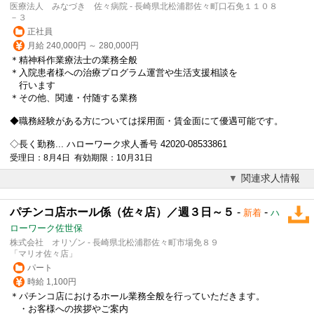
医療法人 みなづき 佐々病院 - 長崎県北松浦郡佐々町口石免１１０８
－３
正社員
月給 240,000円 ～ 280,000円
＊精神科作業療法士の業務全般
＊入院患者様への治療プログラム運営や生活支援相談を
行います
＊その他、関連・付随する業務
◆職務経験がある方については採用面・賃金面にて優遇可能です。
◇長く勤務... ハローワーク求人番号 42020-08533861
受理日：8月4日 有効期限：10月31日
関連求人情報
パチンコ店ホール係（佐々店）／週３日～５
-
-
新着
ハ
ローワーク佐世保
株式会社 オリゾン - 長崎県北松浦郡佐々町市場免８９
「マリオ佐々店」
パート
時給 1,100円
＊パチンコ店におけるホール業務全般を行っていただきます。
・お客様への挨拶やご案内