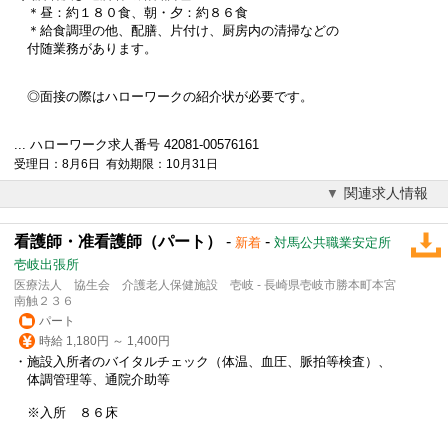
＊昼：約１８０食、朝・夕：約８６食
＊給食調理の他、配膳、片付け、厨房内の清掃などの
付随業務があります。
◎面接の際はハローワークの紹介状が必要です。
... ハローワーク求人番号 42081-00576161
受理日：8月6日 有効期限：10月31日
関連求人情報
看護師・准看護師（パート）
-
-
新着
対馬公共職業安定所
壱岐出張所
医療法人 協生会 介護老人保健施設 壱岐 - 長崎県壱岐市勝本町本宮
南触２３６
パート
時給 1,180円 ～ 1,400円
・施設入所者のバイタルチェック（体温、血圧、脈拍等検査）、
体調管理等、通院介助等
※入所 ８６床