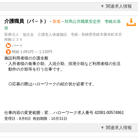
関連求人情報
介護職員（パ－ト）
-
-
新着
対馬公共職業安定所 壱岐出張
所
医療法人 協生会 介護老人保健施設 壱岐 - 長崎県壱岐市勝本町本宮
南触２３６
パート
時給 1,061円 ～ 1,130円
施設利用者様の介護全般
・入所者様の食事介助、入浴介助、排泄介助など利用者様の生活
動作の介助等を行う仕事です。
◎応募の際はハローワークの紹介状が必要です。
仕事内容の変更範囲：変... ハローワーク求人番号 42081-00574861
受理日：8月6日 有効期限：10月31日
関連求人情報