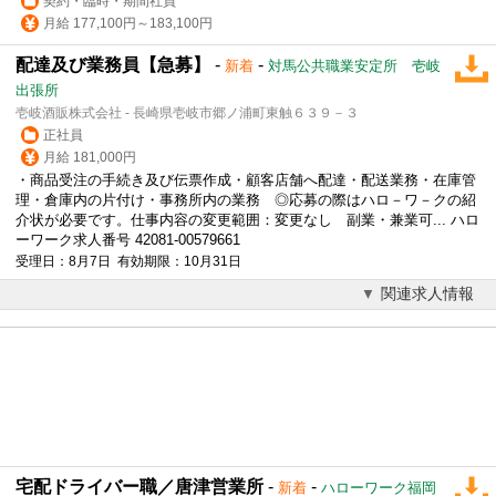
契約・臨時・期間社員
月給 177,100円～183,100円
配達及び業務員【急募】
-
-
新着
対馬公共職業安定所 壱岐
出張所
壱岐酒販株式会社 - 長崎県壱岐市郷ノ浦町東触６３９－３
正社員
月給 181,000円
・商品受注の手続き及び伝票作成・顧客店舗へ配達・配送業務・在庫管
理・倉庫内の片付け・事務所内の業務 ◎応募の際はハロ－ワ－クの紹
介状が必要です。仕事内容の変更範囲：変更なし 副業・兼業可... ハロ
ーワーク求人番号 42081-00579661
受理日：8月7日 有効期限：10月31日
関連求人情報
宅配ドライバー職／唐津営業所
-
-
新着
ハローワーク福岡