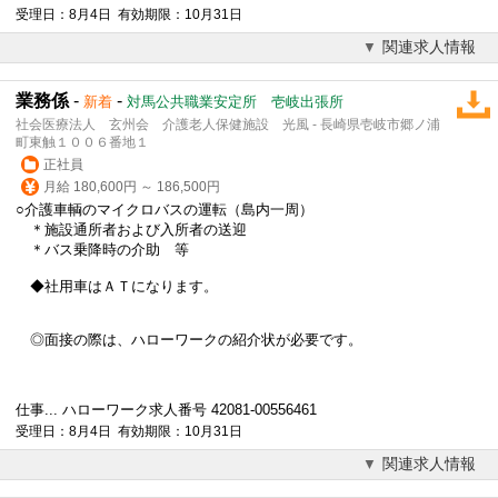
受理日：8月4日 有効期限：10月31日
関連求人情報
業務係
-
-
新着
対馬公共職業安定所 壱岐出張所
社会医療法人 玄州会 介護老人保健施設 光風 - 長崎県壱岐市郷ノ浦
町東触１００６番地１
正社員
月給 180,600円 ～ 186,500円
○介護車輌のマイクロバスの運転（島内一周）
＊施設通所者および入所者の送迎
＊バス乗降時の介助 等
◆社用車はＡＴになります。
◎面接の際は、ハローワークの紹介状が必要です。
仕事... ハローワーク求人番号 42081-00556461
受理日：8月4日 有効期限：10月31日
関連求人情報