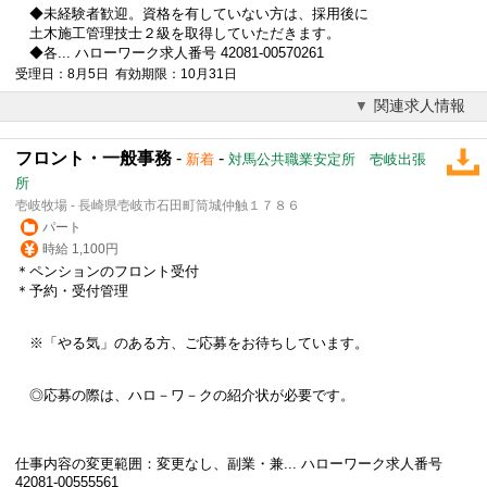
◆未経験者歓迎。資格を有していない方は、採用後に
土木施工管理技士２級を取得していただきます。
◆各... ハローワーク求人番号 42081-00570261
受理日：8月5日 有効期限：10月31日
関連求人情報
フロント・一般事務
-
-
新着
対馬公共職業安定所 壱岐出張
所
壱岐牧場 - 長崎県壱岐市石田町筒城仲触１７８６
パート
時給 1,100円
＊ペンションのフロント受付
＊予約・受付管理
※「やる気」のある方、ご応募をお待ちしています。
◎応募の際は、ハロ－ワ－クの紹介状が必要です。
仕事内容の変更範囲：変更なし、副業・兼... ハローワーク求人番号
42081-00555561