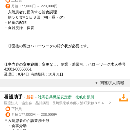
正社員
月給 177,000円 ～ 223,000円
・入院患者に提供する給食調理
約５０食×１日３回（朝・昼・夕）
・給食の配膳
・食器洗浄、保管
◎面接の際はハローワークの紹介状が必要です。
仕事内容の変更範囲：変更なし、副業・兼業可... ハローワーク求人番号
42081-00558861
受理日：8月4日 有効期限：10月31日
関連求人情報
看護助手
-
-
新着
対馬公共職業安定所 壱岐出張所
医療法人 協生会 品川病院 - 長崎県壱岐市郷ノ浦町東触８５４－２
正社員
月給 177,000円 ～ 238,000円
＊入院患者の介護業務全般
・食事介助