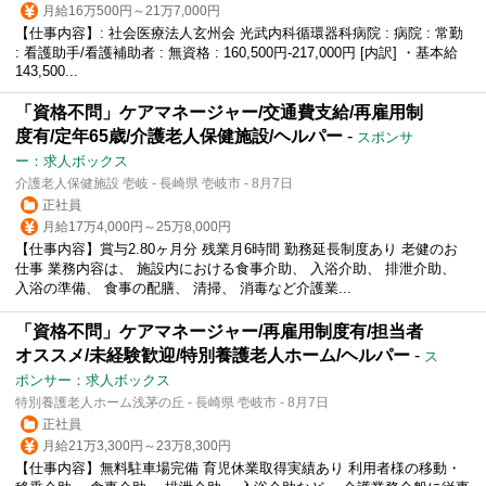
月給16万500円～21万7,000円
【仕事内容】: 社会医療法人玄州会 光武内科循環器科病院 : 病院 : 常勤
: 看護助手/看護補助者 : 無資格 : 160,500円-217,000円 [内訳] ・基本給
143,500...
「資格不問」ケアマネージャー/交通費支給/再雇用制
度有/定年65歳/介護老人保健施設/ヘルパー
-
スポンサ
ー：求人ボックス
介護老人保健施設 壱岐 - 長崎県 壱岐市 - 8月7日
正社員
月給17万4,000円～25万8,000円
【仕事内容】賞与2.80ヶ月分 残業月6時間 勤務延長制度あり 老健のお
仕事 業務内容は、 施設内における食事介助、 入浴介助、 排泄介助、
入浴の準備、 食事の配膳、 清掃、 消毒など介護業...
「資格不問」ケアマネージャー/再雇用制度有/担当者
オススメ/未経験歓迎/特別養護老人ホーム/ヘルパー
-
ス
ポンサー：求人ボックス
特別養護老人ホーム浅茅の丘 - 長崎県 壱岐市 - 8月7日
正社員
月給21万3,300円～23万8,300円
【仕事内容】無料駐車場完備 育児休業取得実績あり 利用者様の移動・