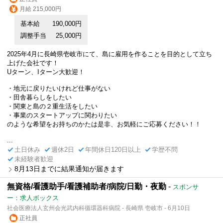
月給 215,000円
基本給
190,000円
調整手当
25,000円
2025年4月に長崎県壱岐市にて、島に雇用を作ることを目的として立ち
上げた会社です！
Uターン、Iターン大歓迎！
・地元に戻りたいけれど仕事がない
・田舎暮らしをしたい
・関東と島の２重生活をしたい
・事業のスタートアップに関わりたい
のような希望をお持ちのかたは是非、お気軽にご応募ください！！
...
土日休み
週休2日
年間休日120日以上
学歴不問
未経験者歓迎
8月13日までに結果通知が届きます
無資格/看護助手/看護補助者/病院/日勤・夜勤
-
スポンサ
ー：求人ボックス
社会医療法人玄州会光武内科循環器科病院 - 長崎県 壱岐市 - 6月10日
正社員