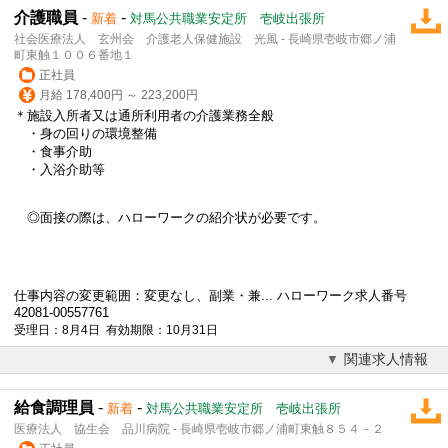
介護職員
-
-
新着
対馬公共職業安定所 壱岐出張所
社会医療法人 玄州会 介護老人保健施設 光風 - 長崎県壱岐市郷ノ浦
町東触１００６番地１
正社員
月給 178,400円 ～ 223,200円
＊施設入所者又は通所利用者の介護業務全般
・身の回りの環境整備
・食事介助
・入浴介助等
◎面接の際は、ハローワークの紹介状が必要です。
仕事内容の変更範囲：変更なし、副業・兼... ハローワーク求人番号
42081-00557761
受理日：8月4日 有効期限：10月31日
関連求人情報
給食調理員
-
-
新着
対馬公共職業安定所 壱岐出張所
医療法人 協生会 品川病院 - 長崎県壱岐市郷ノ浦町東触８５４－２