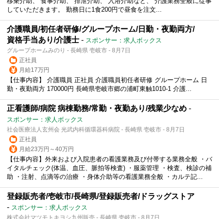
移乗介助、 食事介助、 排泄介助、 入浴介助など、 介護業務全般に従事
していただきます。 勤務日に1食200円で昼食を注文...
介護職員/初任者研修/グループホーム/日勤・夜勤両方/
資格手当あり/介護士
-
スポンサー：求人ボックス
グループホームみのり - 長崎県 壱岐市 - 8月7日
正社員
月給17万円
【仕事内容】 介護職員 正社員 介護職員初任者研修 グループホーム 日
勤・夜勤両方 170000円 長崎県壱岐市郷の浦町東触1010-1 介護...
正看護師/病院 病棟勤務/常勤・夜勤あり/残業少なめ
-
スポンサー：求人ボックス
社会医療法人玄州会 光武内科循環器科病院 - 長崎県 壱岐市 - 8月7日
正社員
月給23万円～40万円
【仕事内容】外来および入院患者の看護業務及び付帯する業務全般 ・バ
イタルチェック(体温、血圧、脈拍等検査) ・服薬管理 ・検査、検診の補
助 ・注射、点滴等の治療 ・身体介助等の看護業務全般 ・カルテ記...
登録販売者/壱岐市/長崎県/登録販売者/ドラッグストア
-
スポンサー：求人ボックス
株式会社マツモトキヨシ九州販売 - 長崎県 壱岐市 - 8月7日