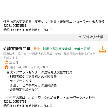
仕事内容の変更範囲：変更なし、副業・兼業可... ハローワーク求人番号
42081-00571561
受理日：8月6日 有効期限：10月31日
関連求人情報
介護支援専門員
-
-
新着
対馬公共職業安定所 壱岐出張所
医療法人 協生会 介護老人保健施設 壱岐 - 長崎県壱岐市勝本町本宮
南触２３６
正社員
月給 174,000円 ～ 250,000円
・壱岐ケアプランセンターの居宅介護支援専門員
・利用者様やご家族様との相談業務
・ケアプラン作成
・介護サービス事業者との連絡調整
・介護認定手続きなど
◎応募の際は、ハロ－ワ－クの紹介状... ハローワーク求人番号
42081-00573761
受理日：8月6日 有効期限：10月31日