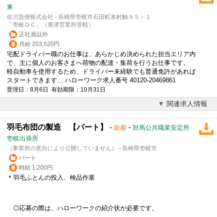
東
佐川急便株式会社 - 長崎県壱岐市石田町本村触９５－１
「壱岐ＤＣ」（唐津営業所管轄）
正社員以外
月給 203,520円
宅配ドライバー職のお仕事は、あらかじめ決められた担当エリア内
で、主に個人のお客さまへ荷物の配達・集荷を行うお仕事です。
軽自動車を使用するため、ドライバー未経験でも普通免許があれば
スタートできます... ハローワーク求人番号 40120-20469861
受理日：8月6日 有効期限：10月31日
関連求人情報
羽毛布団の製造 【パート】
-
-
新着
対馬公共職業安定所
壱岐出張所
（事業所の意向により公開していません） - 長崎県壱岐市
パート
時給 1,200円
＊羽毛ふとんの投入、検品作業
◎応募の際は、ハローワークの紹介状が必要です。