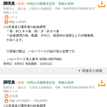
調理員
-
-
新着
対馬公共職業安定所 壱岐出張所
医療法人 協生会 介護老人保健施設 壱岐 - 長崎県壱岐市勝本町本宮
南触２３６
パート
時給 1,040円
○入所者及び通所者の給食調理
＊昼：約１８０食、朝・夕：約９０食
＊給食調理の他、配膳、片付け、厨房内の清掃などの付随業務
があります。
◎面接の際は、ハローワークの紹介状が必要です。
... ハローワーク求人番号 42081-00575961
受理日：8月6日 有効期限：10月31日
関連求人情報
調理員
-
-
新着
対馬公共職業安定所 壱岐出張所
医療法人 協生会 介護老人保健施設 壱岐 - 長崎県壱岐市勝本町本宮
南触２３６
正社員
月給 174,000円 ～ 230,000円
○入所者及び通所者の給食調理