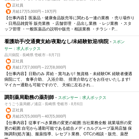
正社員
月給17万5,000円～19万円
【仕事内容】医薬品・健康食品販売等に関わる一連の業務 ・売り場作り
・日用品雑貨等 販売業務 ・店舗管理 ・品出し業務 ・レジ業務 ・スタ
ッフ管理 ・一般医薬品の説明や販売・相談業務 ・チラシ・P...
看護助手/交通費支給/夜勤なし/未経験歓迎/病院
-
スポン
サー：求人ボックス
品川病院 - 長崎県 壱岐市 - 8月7日
正社員
月給17万7,000円～22万8,000円
【仕事内容】日勤のみ 昇給・賞与あり! 無資格・未経験OK 経験者優遇
病院にて、 食事介助、 入浴介助、 排泄介助などをお任せいたします!
マイカー通勤も可能ですので、 天候に左右され...
調剤薬局勤務の薬剤師
-
スポンサー：求人ボックス
そうごう薬局郷ノ浦店 - 長崎県 壱岐市 - 8月6日
正社員
月給25万5,000円～40万5,000円
【仕事内容】従事すべき業務の変更の範囲:当社業務全般 就業場所の変
更の範囲:自宅から通勤可能である総合メディカルグループ薬局店舗 保
険調剤(処方箋)、服薬指導、レセプト業務、OTCの相談・販売、薬歴