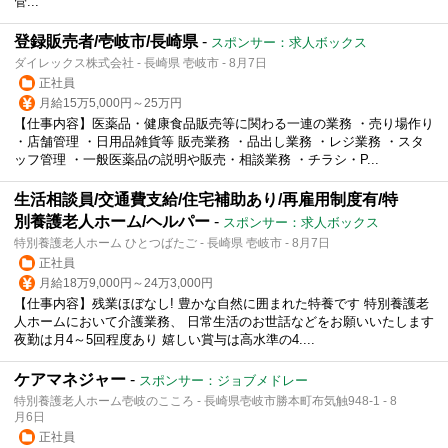
管...
登録販売者/壱岐市/長崎県
-
スポンサー：求人ボックス
ダイレックス株式会社 - 長崎県 壱岐市 - 8月7日
正社員
月給15万5,000円～25万円
【仕事内容】医薬品・健康食品販売等に関わる一連の業務 ・売り場作り
・店舗管理 ・日用品雑貨等 販売業務 ・品出し業務 ・レジ業務 ・スタ
ッフ管理 ・一般医薬品の説明や販売・相談業務 ・チラシ・P...
生活相談員/交通費支給/住宅補助あり/再雇用制度有/特
別養護老人ホーム/ヘルパー
-
スポンサー：求人ボックス
特別養護老人ホーム ひとつばたご - 長崎県 壱岐市 - 8月7日
正社員
月給18万9,000円～24万3,000円
【仕事内容】残業ほぼなし! 豊かな自然に囲まれた特養です 特別養護老
人ホームにおいて介護業務、 日常生活のお世話などをお願いいたします
夜勤は月4～5回程度あり 嬉しい賞与は高水準の4....
ケアマネジャー
-
スポンサー：ジョブメドレー
特別養護老人ホーム壱岐のこころ - 長崎県壱岐市勝本町布気触948‐1 - 8
月6日
正社員