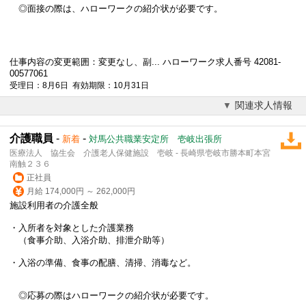
◎面接の際は、ハローワークの紹介状が必要です。
仕事内容の変更範囲：変更なし、副... ハローワーク求人番号 42081-
00577061
受理日：8月6日 有効期限：10月31日
関連求人情報
介護職員
-
-
新着
対馬公共職業安定所 壱岐出張所
医療法人 協生会 介護老人保健施設 壱岐 - 長崎県壱岐市勝本町本宮
南触２３６
正社員
月給 174,000円 ～ 262,000円
施設利用者の介護全般
・入所者を対象とした介護業務
（食事介助、入浴介助、排泄介助等）
・入浴の準備、食事の配膳、清掃、消毒など。
◎応募の際はハローワークの紹介状が必要です。