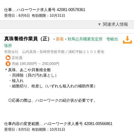
仕事... ハローワーク求人番号 42081-00578361
受理日：8月6日 有効期限：10月31日
関連求人情報
真珠養殖作業員（正）
-
-
新着
対馬公共職業安定所 壱岐出
張所
有限会社 山内真珠 - 長崎県壱岐市郷ノ浦町坪触２１０１番地
正社員
月給 195,000円 ～ 250,000円
＊真珠、あこや貝養殖全般
・貝掃除（貝の汚れ落とし）
・核入れ
・細胞切り、栓差し（いずれも核入れの補助作業）
◎応募の際は、ハローワークの紹介状が必要です。
仕事内容の変更範囲... ハローワーク求人番号 42081-00566861
受理日：8月5日 有効期限：10月31日