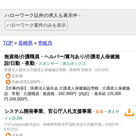
ハローワーク以外の求人も表示中 -
TOP
»
長崎県
»
壱岐市
無資格/介護職員・ヘルパー/賞与あり/介護老人保健施
設/日勤・夜勤
-
スポンサー：求人ボックス
医療法人協生会介護老人保健施設壱岐 - 長崎県 壱岐市 - 6月16日
正社員
月給18万2,000円～
【仕事内容】: 医療法人協生会 介護老人保健施設壱岐 : 介護老人保健施
設 : 常勤 : 介護職員 : 無資格 : 182,000円- [内訳] ・基本給 125,000
円-209,000円...
システム開発事業、官公庁入札支援事業
-
-
新着
求人サ
イトQ-JiN
CVCompany株式会社 - 長崎県壱岐市芦辺町諸吉大石触字堀ノ内603号 -
6月22日
正社員