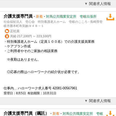
関連求人情報
介護支援専門員
-
-
新着
対馬公共職業安定所 壱岐出張所
社会福祉法人 壱心会 特別養護老人ホーム 壱岐のこころ - 長崎県壱
岐市勝本町布気触９４８－１
正社員
月給 217,100円 ～ 223,100円
・特別養護老人ホーム（定員１００名）での介護支援員業務
・ケアプラン作成
・ご利用者やそのご家族の相談業務
※夜勤はありません。
◎応募の際はハローワークの紹介状が必要です。
仕事内... ハローワーク求人番号 42081-00567961
受理日：8月5日 有効期限：10月31日
関連求人情報
介護支援専門員（嘱託）
-
-
新着
対馬公共職業安定所 壱岐