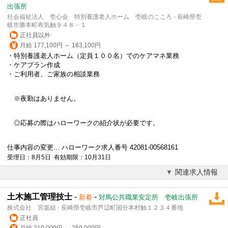
出張所
社会福祉法人 壱心会 特別養護老人ホーム 壱岐のこころ - 長崎県壱
岐市勝本町布気触９４８－１
正社員以外
月給 177,100円 ～ 183,100円
・特別養護老人ホーム（定員１００名）でのケアマネ業務
・ケアプラン作成
・ご利用者、ご家族の相談業務
※夜勤はありません。
◎応募の際はハローワークの紹介状が必要です。
仕事内容の変更... ハローワーク求人番号 42081-00568161
受理日：8月5日 有効期限：10月31日
関連求人情報
土木施工管理技士
-
-
新着
対馬公共職業安定所 壱岐出張所
株式会社 宮坂組 - 長崎県壱岐市芦辺町国分本村触１２３４番地
正社員
月給 210,000円 ～ 250,000円