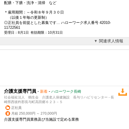
配膳・下膳・洗浄・清掃 など
＊雇用期間：～令和８年９月３０日
（以後１年毎の更新制）
◎正社員を前提とした募集です... ハローワーク求人番号 42010-
11722561
受理日：8月1日 有効期限：10月31日
関連求人情報
介護支援専門員
-
-
新着
ハローワーク長崎
社会福祉法人 鶴生会 介護老人保健施設 長与リハビリセンター - 長
崎県西彼杵郡長与町高田郷６２３－５
正社員
月給 250,000円 ～ 270,000円
介護支援専門員業務及び当施設で定める業務