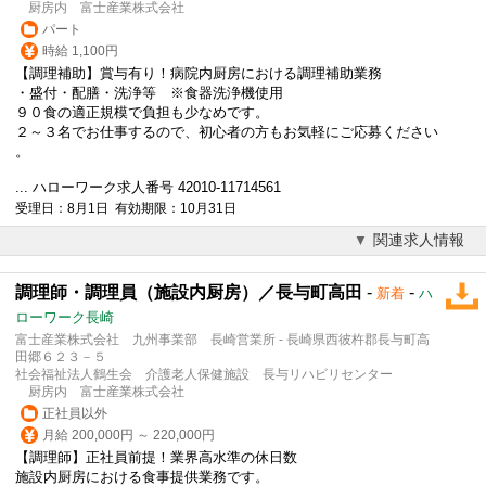
厨房内 富士産業株式会社
パート
時給 1,100円
【調理補助】賞与有り！病院内厨房における調理補助業務
・盛付・配膳・洗浄等 ※食器洗浄機使用
９０食の適正規模で負担も少なめです。
２～３名でお仕事するので、初心者の方もお気軽にご応募ください
。
... ハローワーク求人番号 42010-11714561
受理日：8月1日 有効期限：10月31日
関連求人情報
調理師・調理員（施設内厨房）／長与町高田
-
-
新着
ハ
ローワーク長崎
富士産業株式会社 九州事業部 長崎営業所 - 長崎県西彼杵郡長与町高
田郷６２３－５
社会福祉法人鶴生会 介護老人保健施設 長与リハビリセンター
厨房内 富士産業株式会社
正社員以外
月給 200,000円 ～ 220,000円
【調理師】正社員前提！業界高水準の休日数
施設内厨房における食事提供業務です。