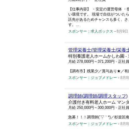
【仕事内容】 ・安定の運営母体 ・
い環境です。 現場で自信がついた
託先があるためチャンスも多く、さ
す。...
スポンサー：求人ボックス
-
8月9日
管理栄養士(管理栄養士/栄養士
特別養護老人ホームかしわ園
-
月給 278,000円～371,200円
- 正社
【調布市】残業少／賞与あり★／有
スポンサー：ジョブメドレー
-
8月8
調理師(調理師/調理スタッフ)
介護付き有料老人ホーム マン
月給 250,000円～300,000円
- 正社
急募！！！調理師(´▽｀*)／杉並区
スポンサー：ジョブメドレー
-
8月8