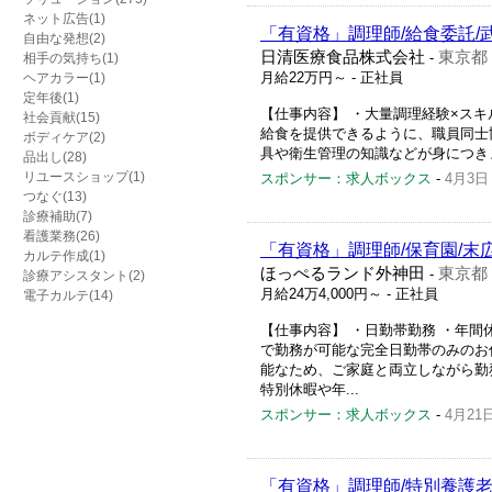
ネット広告(1)
「有資格」調理師/給食委託/
自由な発想(2)
日清医療食品株式会社
東京都
-
相手の気持ち(1)
月給22万円～
- 正社員
ヘアカラー(1)
定年後(1)
【仕事内容】 ・大量調理経験×スキ
社会貢献(15)
給食を提供できるように、職員同士
ボディケア(2)
具や衛生管理の知識などが身につきま
品出し(28)
リユースショップ(1)
スポンサー：求人ボックス
-
4月3日
つなぐ(13)
診療補助(7)
看護業務(26)
「有資格」調理師/保育園/末広
カルテ作成(1)
ほっぺるランド外神田
東京都
-
診療アシスタント(2)
月給24万4,000円～
- 正社員
電子カルテ(14)
【仕事内容】 ・日勤帯勤務 ・年間休日
で勤務が可能な完全日勤帯のみのお
能なため、ご家庭と両立しながら勤務
特別休暇や年...
スポンサー：求人ボックス
-
4月21
「有資格」調理師/特別養護老