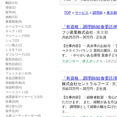
翻訳(15)
理容(2)
留学(9)
TOP
»
サービス
»
調理師
»
東京都
旅館(15)
事業開発(9)
ルームサービス(2)
「有資格」調理師/給食委託/
キャディ(2)
フジ産業株式会社
東京都
-
クリーニング(50)
月給25万円～30万円
- 正社員
シェフ(2)
パン職人(1)
【仕事内容】 ・高水準のお給与 ・
ＬＧＢＴ(1)
ークライフバランス 原則土曜日、
ダブルワーク(15)
す。 ・やりがいある環境 直接子ど
髪型自由(1)
スポンサー：求人ボックス
-
5月21
髪色自由(1)
服装自由(1)
フォトスタジオ(3)
「有資格」調理師/給食委託/
英会話教室(2)
登録販売者(4)
株式会社セントラルフーズ
東
-
韓国料理(4)
月給23万円～28万円
- 正社員
フードコート(3)
放課後等デイサービス(10)
【仕事内容】 ・経験者歓迎 ・安
扶養内(8)
ただけます。 また、経験がある方
掛け持ち(2)
す。 調理師として経験の幅を広げ
留学生(6)
と...
人材コーディネーター(3)