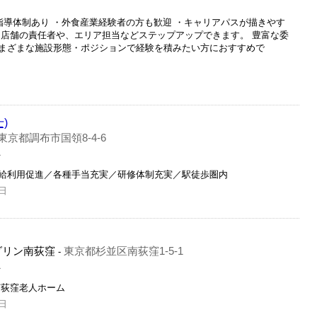
指導体制あり ・外食産業経験者の方も歓迎 ・キャリアパスが描きやす
ら店舗の責任者や、エリア担当などステップアップできます。 豊富な委
まざまな施設形態・ポジションで経験を積みたい方におすすめで
)
東京都調布市国領8-4-6
員
給利用促進／各種手当充実／研修体制充実／駅徒歩圏内
日
ダリン南荻窪
東京都杉並区南荻窪1-5-1
-
員
南荻窪老人ホーム
日