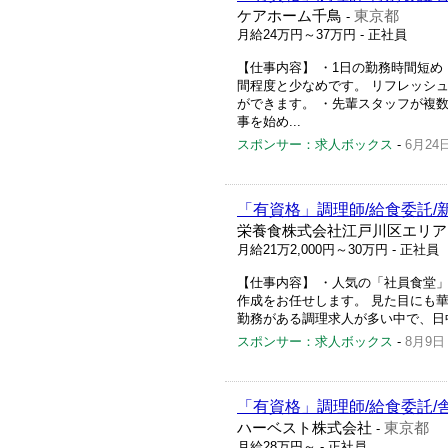
ケアホーム千鳥
東京都
-
月給24万円～37万円
- 正社員
【仕事内容】 ・1日の勤務時間短め
間程度と少なめです。 リフレッシ
ができます。 ・先輩スタッフが複
事を始め...
スポンサー：求人ボックス
-
6月24
「有資格」調理師/給食委託/
栄養食株式会社江戸川区エリア
月給21万2,000円～30万円
- 正社員
【仕事内容】 ・人気の「社員食堂」
作成をお任せします。 見た目にも
勤務がある調理求人が多い中で、日中
スポンサー：求人ボックス
-
8月9日
「有資格」調理師/給食委託/
ハーベスト株式会社
東京都
-
月給28万円～
- 正社員