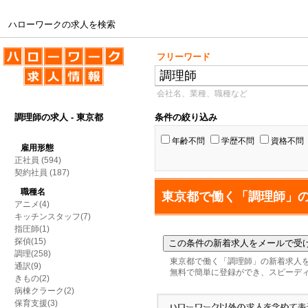
ハローワークの求人を検索
ハローワークの求人を検索
フリーワード
会社名、業種、職種など
調理師の求人 - 東京都
条件の絞り込み
年齢不問
学歴不問
資格不問
雇用形態
正社員
(594)
契約社員
(187)
職種名
東京都で働く「調理師」
アニメ(4)
キッチンスタッフ(7)
指圧師(1)
探偵(15)
調理(258)
東京都で働く「調理師」の新着求人
通訳(9)
無料で簡単に登録ができ、スピーデ
きもの(2)
病棟クラーク(2)
保育支援(3)