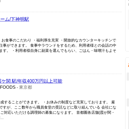
日
ーム/下神明駅
・お食事のこだわり ・福利厚生充実 ・開放的なカウンターキッチンで
仕事ができます。 食事中ラウンドをするため、利用者様との会話の中
ます。 ・利用者様自身に副菜を選んでもらい、ごはん・味噌汁もよそ
ケ関 駅/年収400万円以上可能
 FOODS
東京都
-
形成することができます。 ・お休みの制度など充実しております。 雇
ですが、ここ数年から職員食堂の受託などに取り組んでいる 会社にな
にご対応いただける調理師の募集になります。 首都圏各店舗(霞が関・
..