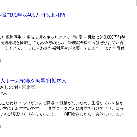
半蔵門駅/年収400万円以上可能
た福利厚生 ・多岐に渡るキャリアアップ制度 ・月給は340,000円前後
 周辺相場と比較しても高給与のため、管理職希望の方はぜひお問い合
ど、ライフステージに合わせた福利厚生が充実しています。 また年間休
日
人ホーム/箱根ケ崎駅/日勤求人
さしの園
東京都
-
正社員
のこだわり ・やりがいある職場 ・残業がないため、生活リズムを整え
い方にもおすすめです。 ・各ブロックごとに食堂を設けており、ゆっ
できる環境づくりをしています。 ・利用者さんから「美味しい」とい
日