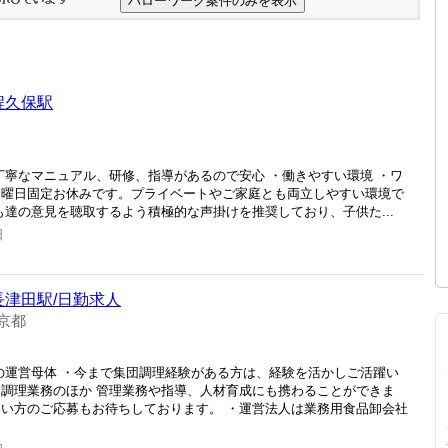
程久保駅
丁寧なマニュアル、研修、指導があるので安心 ・働きやすい環境 ・ワ
日曜日固定お休みです。プライベートやご家庭とも両立しやすい環境で
も達の意見を聴取するよう積極的な声掛けを推奨しており、子供た...
日
長津田駅/日勤求人
京都
心の運営母体 ・今まで集団調理経験がある方は、経験を活かしご活躍い
は調理業務のほか 管理業務や指導、人材育成にも携わることができま
たい方のご応募もお待ちしております。 ・運営法人は業務用食品卸会社