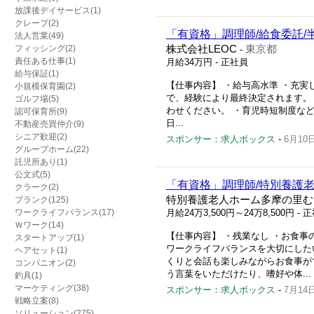
放課後デイサービス(1)
クレープ(2)
「有資格」調理師/給食委託/
法人営業(49)
フィッシング(2)
株式会社LEOC
東京都
-
責任ある仕事(1)
月給34万円
- 正社員
給与保証(1)
【仕事内容】 ・給与高水準 ・充実し
小規模保育園(2)
で、経験により最終決定されます。
ゴルフ場(5)
わせください。 ・育児時短制度な
認可保育所(9)
日...
不動産売買仲介(9)
シニア歓迎(2)
スポンサー：求人ボックス
-
6月10
グループホーム(22)
託児所あり(1)
公文式(5)
「有資格」調理師/特別養護老
クラーク(2)
特別養護老人ホーム多摩の里む
ブランク(125)
ワークライフバランス(17)
月給24万3,500円～24万8,500円
- 
Ｗワーク(14)
【仕事内容】 ・残業なし ・お食事
スタートアップ(1)
ワークライフバランスを大切にした
ヘアセット(1)
くりと会話も楽しみながらお食事が
コンパニオン(2)
う言葉をいただけたり、嗜好や体...
釣具(1)
マーケティング(38)
スポンサー：求人ボックス
-
7月14
戦略立案(8)
ソリューション(275)