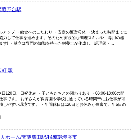
武蔵野台駅
ルアップ ・給食へのこだわり ・安定の運営母体 ・決まった時間までに
協力して仕事を進めます。そのため実践的な調理スキルや、専用の器
す! ・献立は専門の知識を持った栄養士が作成し、調理師・...
町 駅
120日、日祝休み ・子どもたちとの関わりあり ・08:00-18:00の間
仕事です。 お子さんが保育園や学校に通っている時間帯にお仕事が可
しやすい環境です。 ・年間休日は120日とお休みが豊富で、年6日の
日
人ホーム/武蔵新田駅/指導環境充実