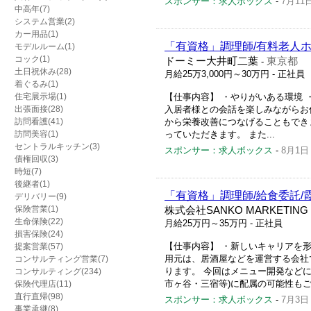
スポンサー：求人ボックス
-
7月11
中高年(7)
システム営業(2)
カー用品(1)
「有資格」調理師/有料老人ホ
モデルルーム(1)
コック(1)
ドーミー大井町二葉
東京都
-
土日祝休み(28)
月給25万3,000円～30万円
- 正社員
着ぐるみ(1)
住宅展示場(1)
【仕事内容】 ・やりがいある環境 
出張面接(28)
入居者様との会話を楽しみながらお
訪問看護(41)
から栄養改善につなげることもでき
訪問美容(1)
っていただきます。 また...
セントラルキッチン(3)
スポンサー：求人ボックス
-
8月1日
債権回収(3)
時短(7)
後継者(1)
「有資格」調理師/給食委託/霞
デリバリー(9)
保険営業(1)
株式会社SANKO MARKETING
生命保険(22)
月給25万円～35万円
- 正社員
損害保険(24)
【仕事内容】 ・新しいキャリアを
提案営業(57)
用元は、居酒屋などを運営する会社
コンサルティング営業(7)
ります。 今回はメニュー開発など
コンサルティング(234)
市ヶ谷・三宿等)に配属の可能性もご.
保険代理店(11)
直行直帰(98)
スポンサー：求人ボックス
-
7月3日
事業承継(8)