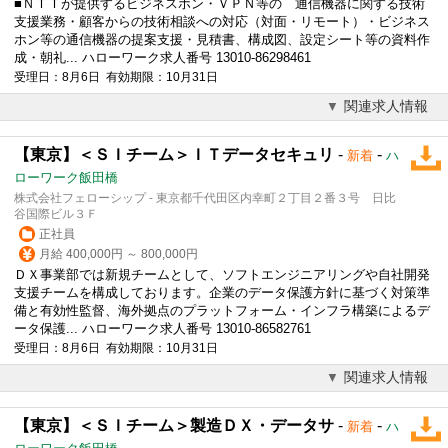
■ＮＴＴが提供するビジネスホン・ＶＰＮ等の 通信機器に関する技術
支援業務・顧客からの技術相談への対応（対面・リモート）・ビジネス
ホン等の通信機器の提案支援・見積書、構成図、設定シート等の資料作
成・朝礼... ハローワーク求人番号 13010-86298461
受理日：8月6日 有効期限：10月31日
関連求人情報
【東京】＜ＳＩチーム＞ＩＴデータセキュリ
-
-
新着
ハ
ローワーク飯田橋
株式会社フェローシップ - 東京都千代田区内幸町２丁目２番３号 日比
谷国際ビル３Ｆ
正社員
月給 400,000円 ～ 800,000円
ＤＸ事業部では新規チームとして、ソフトエンジニアリングや自社開発
支援チームを構成しております。企業のデータ保護方針に基づく対策準
備と有効性監督、海外拠点のプラットフォーム・インフラ構築によるデ
ータ保護... ハローワーク求人番号 13010-86582761
受理日：8月6日 有効期限：10月31日
関連求人情報
【東京】＜ＳＩチーム＞製造ＤＸ・データサ
-
-
新着
ハ