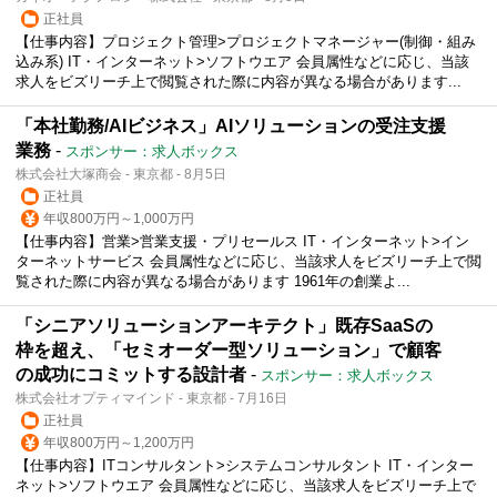
正社員
【仕事内容】プロジェクト管理>プロジェクトマネージャー(制御・組み
込み系) IT・インターネット>ソフトウエア 会員属性などに応じ、当該
求人をビズリーチ上で閲覧された際に内容が異なる場合があります...
「本社勤務/AIビジネス」AIソリューションの受注支援
業務
-
スポンサー：求人ボックス
株式会社大塚商会 - 東京都 - 8月5日
正社員
年収800万円～1,000万円
【仕事内容】営業>営業支援・プリセールス IT・インターネット>イン
ターネットサービス 会員属性などに応じ、当該求人をビズリーチ上で閲
覧された際に内容が異なる場合があります 1961年の創業よ...
「シニアソリューションアーキテクト」既存SaaSの
枠を超え、「セミオーダー型ソリューション」で顧客
の成功にコミットする設計者
-
スポンサー：求人ボックス
株式会社オプティマインド - 東京都 - 7月16日
正社員
年収800万円～1,200万円
【仕事内容】ITコンサルタント>システムコンサルタント IT・インター
ネット>ソフトウエア 会員属性などに応じ、当該求人をビズリーチ上で