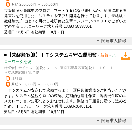
月給 250,000円 ～ 300,000円
市場価値が高騰中のプログラマー・ＳＥになりませんか。多岐に渡る開
発言語を使用した、システムやアプリ開発を行っております。未経験・
微経験の方には２ヶ月の自社研修と先輩エンジニアのＯＪＴがございま
すので安... ハローワーク求人番号 13090-30398961
受理日：8月6日 有効期限：10月31日
関連求人情報
■【未経験歓迎】ＩＴシステムを守る運用監
-
-
新着
ハ
ローワーク池袋
株式会社テイクス 池袋オフィス - 東京都豊島区東池袋１－１０－１
住友池袋駅前ビル７階
正社員
月給 230,000円 ～ 360,000円
ＩＴシステムが安定して稼働するよう、運用監視業務をご担当いただき
ます。システム監視やログの確認、定期的な運用作業、障害発生時のエ
スカレーション対応などをお任せします。業務は手順書に沿って進める
ため、Ｉ... ハローワーク求人番号 13090-30403161
受理日：8月6日 有効期限：10月31日
関連求人情報