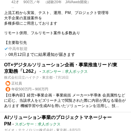
42才 900万／年 （経験20年 JAVAweb開発）
...
上流工程から実装、テスト、運用、PM、プロジェクト管理等
大手企業の直接案件を
多種多様にご用意しております
リモート併用、フルリモート案件も多数あり
【主要取引先
中高年歓迎
08月12日までに結果通知が届きます
OT×デジタルソリューション企画・事業推進リード/東
京勤務「L262」
-
スポンサー：求人ボックス
株式会社日立ハイテク - 東京都 - 7月16日
正社員
年収500万円～900万円
【仕事内容】経営>事業企画・事業統括 メーカー>半導体 会員属性など
に応じ、当該求人をビズリーチ上で閲覧された際に内容が異なる場合が
あります 機械学習や生成AIを用いたソリューションを活用し、技...
AIソリューション事業のプロジェクトマネージャー
PM
-
スポンサー：求人ボックス
ガイオ・テクノロジー株式会社 - 東京都 - 8月5日