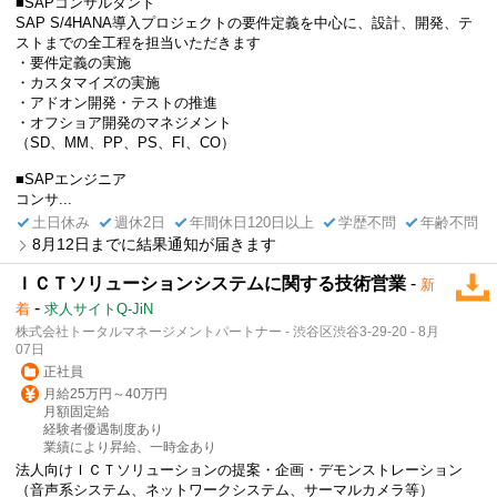
■SAPコンサルタント
SAP S/4HANA導入プロジェクトの要件定義を中心に、設計、開発、テ
ストまでの全工程を担当いただきます
・要件定義の実施
・カスタマイズの実施
・アドオン開発・テストの推進
・オフショア開発のマネジメント
（SD、MM、PP、PS、FI、CO）
■SAPエンジニア
コンサ...
土日休み
週休2日
年間休日120日以上
学歴不問
年齢不問
8月12日までに結果通知が届きます
ＩＣＴソリューションシステムに関する技術営業
-
新
-
着
求人サイトQ-JiN
株式会社トータルマネージメントパートナー - 渋谷区渋谷3-29-20 - 8月
07日
正社員
月給25万円～40万円
月額固定給
経験者優遇制度あり
業績により昇給、一時金あり
法人向けＩＣＴソリューションの提案・企画・デモンストレーション
（音声系システム、ネットワークシステム、サーマルカメラ等）