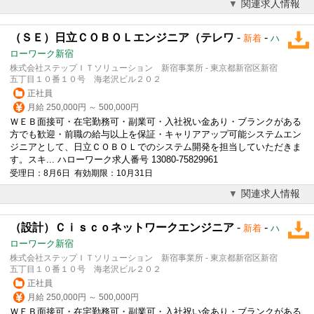
関連求人情報
（ＳＥ）日立ＣＯＢＯＬエンジニア（テレワ
-
-
新着
ハ
ローワーク新宿
株式会社ステップＩＴソリューション 新宿事業所 - 東京都新宿区新宿
五丁目１０番１０号 海老沢ビル２０２
正社員
月給 250,000円 ～ 500,000円
ＷＥＢ面接可・在宅勤務可・副業可・入社祝い金あり・ブランクがある
方でも歓迎・前職の給与以上を保証・キャリアアップ可能システムエン
ジニアとして、日立ＣＯＢＯＬでのシステム開発を担当していただきま
す。スキ... ハローワーク求人番号 13080-75829961
受理日：8月6日 有効期限：10月31日
関連求人情報
（設計）Ｃｉｓｃｏネットワークエンジニア
-
-
新着
ハ
ローワーク新宿
株式会社ステップＩＴソリューション 新宿事業所 - 東京都新宿区新宿
五丁目１０番１０号 海老沢ビル２０２
正社員
月給 250,000円 ～ 500,000円
ＷＥＢ面接可・在宅勤務可・副業可・入社祝い金あり・ブランクがある