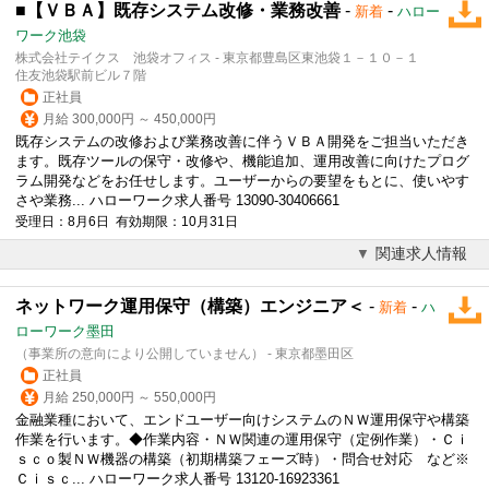
■【ＶＢＡ】既存システム改修・業務改善
-
-
新着
ハロー
ワーク池袋
株式会社テイクス 池袋オフィス - 東京都豊島区東池袋１－１０－１
住友池袋駅前ビル７階
正社員
月給 300,000円 ～ 450,000円
既存システムの改修および業務改善に伴うＶＢＡ開発をご担当いただき
ます。既存ツールの保守・改修や、機能追加、運用改善に向けたプログ
ラム開発などをお任せします。ユーザーからの要望をもとに、使いやす
さや業務... ハローワーク求人番号 13090-30406661
受理日：8月6日 有効期限：10月31日
関連求人情報
ネットワーク運用保守（構築）エンジニア＜
-
-
新着
ハ
ローワーク墨田
（事業所の意向により公開していません） - 東京都墨田区
正社員
月給 250,000円 ～ 550,000円
金融業種において、エンドユーザー向けシステムのＮＷ運用保守や構築
作業を行います。◆作業内容・ＮＷ関連の運用保守（定例作業）・Ｃｉ
ｓｃｏ製ＮＷ機器の構築（初期構築フェーズ時）・問合せ対応 など※
Ｃｉｓｃ... ハローワーク求人番号 13120-16923361