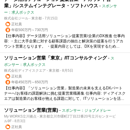
業」/システムインテグレータ・ソフトハウス
-
スポンサ
ー：求人ボックス
株式会社ジール - 東京都 - 7月15日
正社員
年収500万円～730万円
【仕事内容】データ活用ソリューション提案営業/企業のDX推進 仕事内
容: ・主に大手企業に対する顧客課題の抽出と解決策の提案を行うアカ
ウント営業となります。 ・提案内容としては、DXを実現するため...
ソリューション営業「東京」/ITコンサルティング
-
ス
ポンサー：求人ボックス
株式会社ディアイスクエア - 東京都 - 8月5日
正社員
年収450万円～650万円
【仕事内容】「ソリューション営業」製造業の未来を支えるDXパート
ナーへ!お客様の課題解決に挑む提案営業職募集 仕事内容: ディアイスク
エアは製造業のお客様が抱える課題に対して、ITソリューションを活...
ソリューション営業(営業)
-
スポンサー：ジョブメドレー
My WORKS立川拠点 - 東京都立川市曙町2丁目22番20号立川センタービ
ル9F - 8月3日
正社員