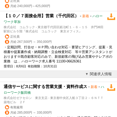
正社員
月給 240,000円～425,000円
【１０／７面接会用】営業（千代田区）
-
-
新着
ハロー
ワーク草加
株式会社 コムラック - 東京都千代田区鍛冶町１－６－１５ 井門神田
駅前ビル５階『株式会社 コムラック 東京オフィス』
正社員
月給 267,500円 ～ 350,000円
・定期訪問、打合せ・ＨＰ問い合わせ対応・要望ヒアリング、提案・見
積書や提案書作成・納期調整・立会検査対応 等※営業アシスタントが
おります※既存顧客対応のみで、新規顧客の飛び込み営業やテレアポの
業務 は... ハローワーク求人番号 11100-06626361
受理日：8月6日 有効期限：10月31日
関連求人情報
通信サービスに関する営業支援・資料作成ス
-
-
新着
ハ
ローワーク飯田橋
株式会社ゼクセロン 東京支店 - 東京都中央区入船３丁目２－６ＮＴＴ
築地ビル ２Ｆ
有期雇用
月給 285,000円 ～ 330,000円