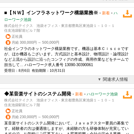
■【ＮＷ】インフラネットワーク構築業務※
-
-
新着
ハ
ローワーク池袋
株式会社テイクス 池袋オフィス - 東京都豊島区東池袋１－１０－１
住友池袋駅前ビル７階
正社員
月給 300,000円 ～ 500,000円
社会インフラのネットワーク構築業務です。機器は基本Ｃｉｓｃｏです
が、ほか機器もございます。方式設計と基本設計、物理設計・論理設計
など上流から設計に沿ったコンフィグの作成、商用作業などをチームで
担当して... ハローワーク求人番号 13090-30390061
受理日：8月6日 有効期限：10月31日
関連求人情報
◆某音楽サイトのシステム開発
-
-
新着
ハローワーク池袋
株式会社テイクス 池袋オフィス - 東京都豊島区東池袋１－１０－１
住友池袋駅前ビル７階
正社員
月給 230,000円 ～ 500,000円
某音楽サイトのシステム開発において、Ｊａｖａテスター要員の募集で
す。経験者の方は優遇致しますが、未経験の方も研修体制が充実してい
ますので、お気軽にご応募下さい。＊変更範囲：会社の定める業務... ハ