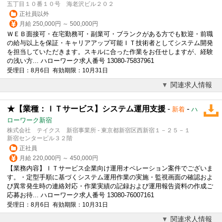
五丁目１０番１０号 海老沢ビル２０２
正社員以外
月給 250,000円 ～ 500,000円
ＷＥＢ面接可・在宅勤務可・副業可・ブランクがある方でも歓迎・前職
の給与以上を保証・キャリアアップ可能ＩＴ技術者としてシステム開発
を担当していただきます。スキルに合った作業をお任せしますが、経験
の浅い方... ハローワーク求人番号 13080-75837961
受理日：8月6日 有効期限：10月31日
関連求人情報
★【業種：ＩＴサービス】システム運用支援
-
-
新着
ハ
ローワーク新宿
株式会社 テイクス 新宿事業所 - 東京都新宿区西新宿１－２５－１
新宿センタービル３２階
正社員
月給 220,000円 ～ 450,000円
【業務内容】ＩＴサービス企業向け運用オペレーション案件でございま
す。・定型手順に基づくシステム運用作業の実施・監視画面の確認およ
び異常発生時の連絡対応・作業実績の記録および運用報告資料の作成ご
応募お待... ハローワーク求人番号 13080-76007161
受理日：8月6日 有効期限：10月31日
関連求人情報