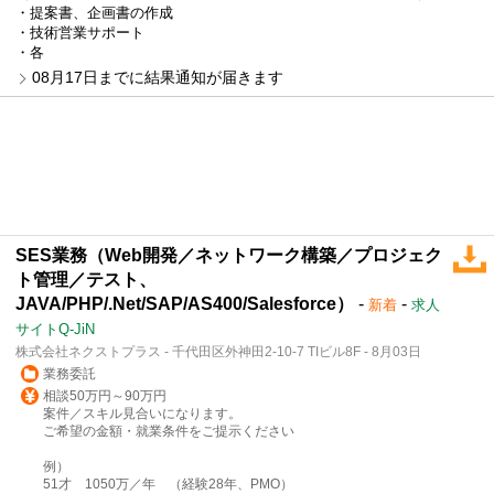
・提案書、企画書の作成
・技術営業サポート
・各
08月17日までに結果通知が届きます
SES業務（Web開発／ネットワーク構築／プロジェク
ト管理／テスト、
JAVA/PHP/.Net/SAP/AS400/Salesforce）
-
-
新着
求人
サイトQ-JiN
株式会社ネクストプラス - 千代田区外神田2-10-7 TIビル8F - 8月03日
業務委託
相談50万円～90万円
案件／スキル見合いになります。
ご希望の金額・就業条件をご提示ください
例）
51才 1050万／年 （経験28年、PMO）