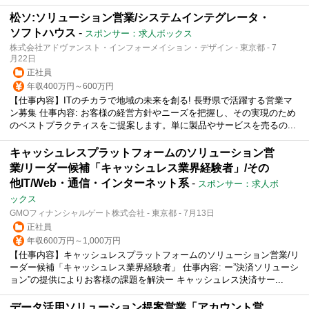
松ソ:ソリューション営業/システムインテグレータ・
ソフトハウス
-
スポンサー：求人ボックス
株式会社アドヴァンスト・インフォーメイション・デザイン - 東京都 - 7
月22日
正社員
年収400万円～600万円
【仕事内容】ITのチカラで地域の未来を創る! 長野県で活躍する営業マ
ン募集 仕事内容: お客様の経営方針やニーズを把握し、その実現のため
のベストプラクティスをご提案します。単に製品やサービスを売るの...
キャッシュレスプラットフォームのソリューション営
業/リーダー候補「キャッシュレス業界経験者」/その
他IT/Web・通信・インターネット系
-
スポンサー：求人ボ
ックス
GMOフィナンシャルゲート株式会社 - 東京都 - 7月13日
正社員
年収600万円～1,000万円
【仕事内容】キャッシュレスプラットフォームのソリューション営業/リ
ーダー候補「キャッシュレス業界経験者」 仕事内容: ー”決済ソリューシ
ョン”の提供によりお客様の課題を解決ー キャッシュレス決済サー...
データ活用ソリューション提案営業「アカウント営