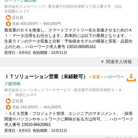
ローワーク飯田橋
株式会社フェローシップ - 東京都千代田区内幸町２丁目２番３号 日比
谷国際ビル３Ｆ
正社員
月給 400,000円 ～ 800,000円
製造業のＤＸを推進し、スマートファクトリー化を加速させるためのＡ
Ｉ・データ活用をお任せします。具体的には以下の業務となります。・
生産ラインのデータ収集と分析・予知保全モデルの構築と実装・品質向
上のため... ハローワーク求人番号 13010-86585161
受理日：8月6日 有効期限：10月31日
関連求人情報
ＩＴソリューション営業（未経験可）
-
-
新着
ハローワー
ク飯田橋
株式会社ジャパンネットワークサービス - 東京都千代田区外神田３－８
－７ 神栄ビル６Ｆ
正社員
月給 249,000円 ～ 464,000円
・ＳＥＳ営業・プロジェクト管理、エンジニアのマネジメント。・採用
関連※パソコンやネットワークに興味がある方は尚可。... ハローワーク
求人番号 13010-86620861
受理日：8月6日 有効期限：10月31日