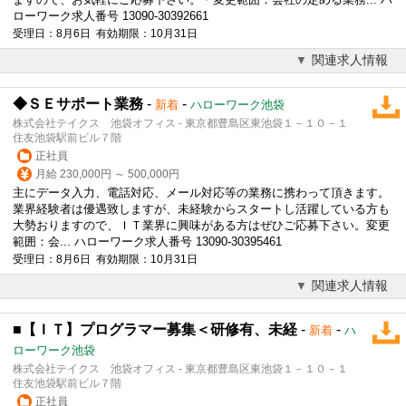
ローワーク求人番号 13090-30392661
受理日：8月6日 有効期限：10月31日
関連求人情報
◆ＳＥサポート業務
-
-
新着
ハローワーク池袋
株式会社テイクス 池袋オフィス - 東京都豊島区東池袋１－１０－１
住友池袋駅前ビル７階
正社員
月給 230,000円 ～ 500,000円
主にデータ入力、電話対応、メール対応等の業務に携わって頂きます。
業界経験者は優遇致しますが、未経験からスタートし活躍している方も
大勢おりますので、ＩＴ業界に興味がある方はぜひご応募下さい。変更
範囲：会... ハローワーク求人番号 13090-30395461
受理日：8月6日 有効期限：10月31日
関連求人情報
■【ＩＴ】プログラマー募集＜研修有、未経
-
-
新着
ハ
ローワーク池袋
株式会社テイクス 池袋オフィス - 東京都豊島区東池袋１－１０－１
住友池袋駅前ビル７階
正社員