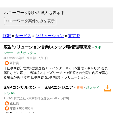
ハローワーク以外の求人も表示中 -
TOP
»
サービス
»
ソリューション
»
東京都
広告/ソリューション営業/スタッフ職/管理職東京
-
スポ
ンサー：求人ボックス
JCOM株式会社 - 東京都 - 7月1日
正社員
【仕事内容】営業>営業企画 IT・インターネット>通信・キャリア 会員
属性などに応じ、当該求人をビズリーチ上で閲覧された際に内容が異な
る場合があります 仕事内容 (仕事内容) ・ソリューション...
SAPコンサルタント SAPエンジニア
-
-
新着
求人サイ
トQ-JiN
ABOVE株式会社 - 東京都港区赤坂2-5-8 - 5月20日
正社員
年俸 7,000,000円