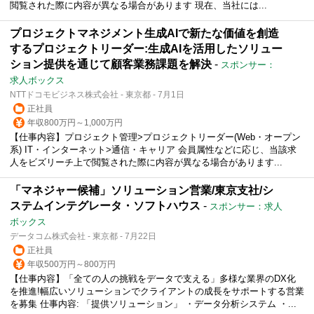
閲覧された際に内容が異なる場合があります 現在、当社には...
プロジェクトマネジメント生成AIで新たな価値を創造
するプロジェクトリーダー:生成AIを活用したソリュー
ション提供を通じて顧客業務課題を解決
-
スポンサー：
求人ボックス
NTTドコモビジネス株式会社 - 東京都 - 7月1日
正社員
年収800万円～1,000万円
【仕事内容】プロジェクト管理>プロジェクトリーダー(Web・オープン
系) IT・インターネット>通信・キャリア 会員属性などに応じ、当該求
人をビズリーチ上で閲覧された際に内容が異なる場合があります...
「マネジャー候補」ソリューション営業/東京支社/シ
ステムインテグレータ・ソフトハウス
-
スポンサー：求人
ボックス
データコム株式会社 - 東京都 - 7月22日
正社員
年収500万円～800万円
【仕事内容】「全ての人の挑戦をデータで支える」多様な業界のDX化
を推進!幅広いソリューションでクライアントの成長をサポートする営業
を募集 仕事内容: 「提供ソリューション」 ・データ分析システム ・...