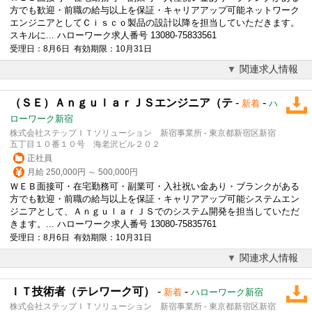
方でも歓迎・前職の給与以上を保証・キャリアアップ可能ネットワーク
エンジニアとしてＣｉｓｃｏ製品の設計以降を担当していただきます。
スキルに... ハローワーク求人番号 13080-75833561
受理日：8月6日 有効期限：10月31日
関連求人情報
（ＳＥ）ＡｎｇｕｌａｒＪＳエンジニア（テ
-
-
新着
ハ
ローワーク新宿
株式会社ステップＩＴソリューション 新宿事業所 - 東京都新宿区新宿
五丁目１０番１０号 海老沢ビル２０２
正社員
月給 250,000円 ～ 500,000円
ＷＥＢ面接可・在宅勤務可・副業可・入社祝い金あり・ブランクがある
方でも歓迎・前職の給与以上を保証・キャリアアップ可能システムエン
ジニアとして、ＡｎｇｕｌａｒＪＳでのシステム開発を担当していただ
きます。... ハローワーク求人番号 13080-75835761
受理日：8月6日 有効期限：10月31日
関連求人情報
ＩＴ技術者（テレワーク可）
-
-
新着
ハローワーク新宿
株式会社ステップＩＴソリューション 新宿事業所 - 東京都新宿区新宿