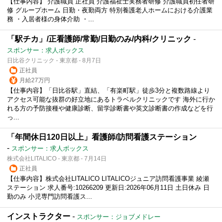
【仕事内容】 介護職員 正社員 介護福祉士実務者研修 介護職員初任者研
修 グループホーム 日勤・夜勤両方 特別養護老人ホームにおける介護業
務 ・入居者様の身体介助 ・...
「駅チカ」/正看護師/常勤/日勤のみ/内科/クリニック
-
スポンサー：求人ボックス
日比谷クリニック - 東京都 - 8月7日
正社員
月給27万円
【仕事内容】「日比谷駅」直結、「有楽町駅」徒歩3分と複数路線より
アクセス可能な抜群の好立地にあるトラベルクリニックです 海外に行か
れる方の予防接種や健康診断、留学診断書や英文診断書の作成などを行
っ...
「年間休日120日以上」看護師/訪問看護ステーション
-
スポンサー：求人ボックス
株式会社LITALICO - 東京都 - 7月14日
正社員
【仕事内容】株式会社LITALICO LITALICOジュニア訪問看護事業 綾瀬
ステーション 求人番号:10266209 更新日:2026年06月11日 土日休み 日
勤のみ 小児専門訪問看護ス...
インストラクター
-
スポンサー：ジョブメドレー