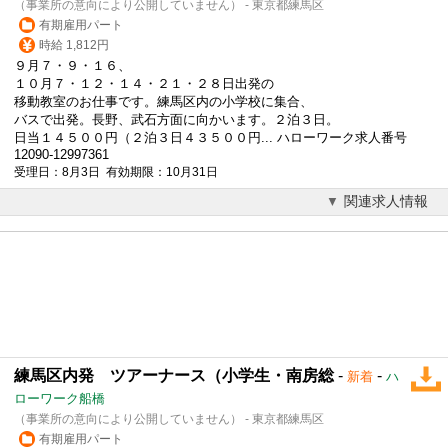
（事業所の意向により公開していません） - 東京都練馬区
有期雇用パート
時給 1,812円
９月７・９・１６、
１０月７・１２・１４・２１・２８日出発の
移動教室のお仕事です。練馬区内の小学校に集合、
バスで出発。長野、武石方面に向かいます。２泊３日。
日当１４５００円（２泊３日４３５００円... ハローワーク求人番号
12090-12997361
受理日：8月3日 有効期限：10月31日
関連求人情報
練馬区内発 ツアーナース（小学生・南房総
-
-
新着
ハ
ローワーク船橋
（事業所の意向により公開していません） - 東京都練馬区
有期雇用パート