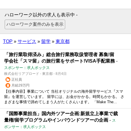
ハローワーク以外の求人も表示中 -
TOP
»
サービス
»
留学
»
東京都
「旅行業取得済み」総合旅行業務取扱管理者 募集!留
学会社「スマ留」の旅行業をサポート!VISA手配業務
-
スポンサー：求人ボックス
株式会社リアブロード - 東京都 - 8月4日
正社員
月給29万円
【仕事内容】事業について 当社オリジナルの海外留学サービス『スマ
留』を運営しています。 留学には、お⾦がかかる。時間もかかる。 さ
まざまな事情で諦めてしまう⼈がたくさんいます。 「Make The...
「国際事業担当」国内外ツアー企画:新規立上事業で裁
量権/留学プログラムやインバウンドツアーの企画
-
ス
ポンサー：求人ボックス