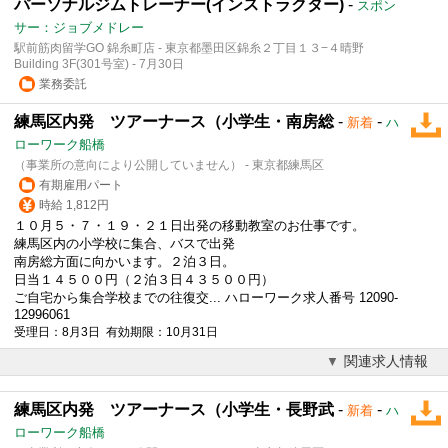
パーソナルジムトレーナー(インストラクター)
-
スポン
サー：ジョブメドレー
駅前筋肉留学GO 錦糸町店 - 東京都墨田区錦糸２丁目１３−４晴野
Building 3F(301号室) - 7月30日
業務委託
練馬区内発 ツアーナース（小学生・南房総
-
-
新着
ハ
ローワーク船橋
（事業所の意向により公開していません） - 東京都練馬区
有期雇用パート
時給 1,812円
１０月５・７・１９・２１日出発の移動教室のお仕事です。
練馬区内の小学校に集合、バスで出発
南房総方面に向かいます。２泊３日。
日当１４５００円（２泊３日４３５００円）
ご自宅から集合学校までの往復交... ハローワーク求人番号 12090-
12996061
受理日：8月3日 有効期限：10月31日
関連求人情報
練馬区内発 ツアーナース（小学生・長野武
-
-
新着
ハ
ローワーク船橋