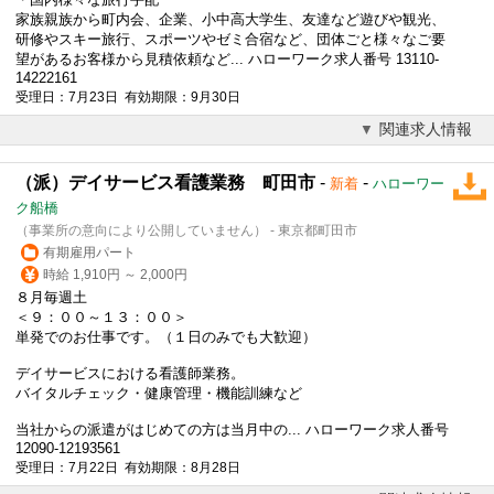
家族親族から町内会、企業、小中高大学生、友達など遊びや観光、
研修やスキー旅行、スポーツやゼミ合宿など、団体ごと様々なご要
望があるお客様から見積依頼など... ハローワーク求人番号 13110-
14222161
受理日：7月23日 有効期限：9月30日
関連求人情報
（派）デイサービス看護業務 町田市
-
-
新着
ハローワー
ク船橋
（事業所の意向により公開していません） - 東京都町田市
有期雇用パート
時給 1,910円 ～ 2,000円
８月毎週土
＜９：００～１３：００＞
単発でのお仕事です。（１日のみでも大歓迎）
デイサービスにおける看護師業務。
バイタルチェック・健康管理・機能訓練など
当社からの派遣がはじめての方は当月中の... ハローワーク求人番号
12090-12193561
受理日：7月22日 有効期限：8月28日