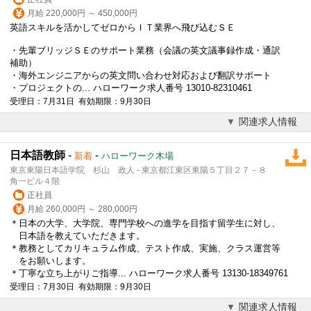
月給 220,000円 ～ 450,000円
英語スキルを活かしてゼロからＩＴ業界へ飛び込むＳＥ
・先輩ブリッジＳＥのサポート業務（会議の英文議事録作成・通訳
補助）
・海外エンジニアからの英文問い合わせ対応および翻訳サポート
・プロジェクトの... ハローワーク求人番号 13010-82310461
受理日：7月31日 有効期限：9月30日
関連求人情報
日本語教師
-
-
新着
ハローワーク木場
東京東陽日本語学院 杉山 政人 - 東京都江東区東陽５丁目２７－８
角一ビル４階
正社員
月給 260,000円 ～ 280,000円
＊日本の大学、大学院、専門学校への進学を目指す
留学
生に対し、
日本語を教えていただきます。
＊教務としてカリキュラム作成、テスト作成、実施、クラス運営等
をお願いします。
＊丁寧な立ち上がりご指導... ハローワーク求人番号 13130-18349761
受理日：7月30日 有効期限：9月30日
関連求人情報