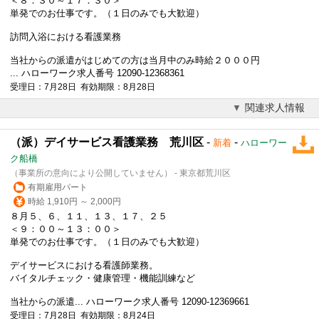
＜８：３０～１７：３０＞
単発でのお仕事です。（１日のみでも大歓迎）
訪問入浴における看護業務
当社からの派遣がはじめての方は当月中のみ時給２０００円
... ハローワーク求人番号 12090-12368361
受理日：7月28日 有効期限：8月28日
関連求人情報
（派）デイサービス看護業務 荒川区
-
-
新着
ハローワー
ク船橋
（事業所の意向により公開していません） - 東京都荒川区
有期雇用パート
時給 1,910円 ～ 2,000円
８月５、６、１１、１３、１７、２５
＜９：００～１３：００＞
単発でのお仕事です。（１日のみでも大歓迎）
デイサービスにおける看護師業務。
バイタルチェック・健康管理・機能訓練など
当社からの派遣... ハローワーク求人番号 12090-12369661
受理日：7月28日 有効期限：8月24日