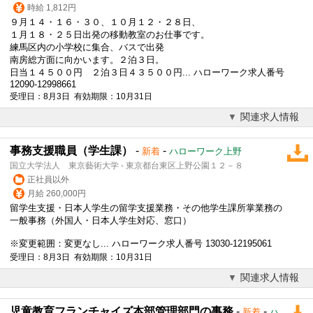
時給 1,812円
９月１４・１６・３０、１０月１２・２８日、
１月１８・２５日出発の移動教室のお仕事です。
練馬区内の小学校に集合、バスで出発
南房総方面に向かいます。２泊３日。
日当１４５００円 ２泊３日４３５００円... ハローワーク求人番号
12090-12998661
受理日：8月3日 有効期限：10月31日
関連求人情報
事務支援職員（学生課）
-
-
新着
ハローワーク上野
国立大学法人 東京藝術大学 - 東京都台東区上野公園１２－８
正社員以外
月給 260,000円
留学
生支援・日本人学生の
留学
支援業務・その他学生課所掌業務の
一般事務（外国人・日本人学生対応、窓口）
※変更範囲：変更なし... ハローワーク求人番号 13030-12195061
受理日：8月3日 有効期限：10月31日
関連求人情報
児童教育フランチャイズ本部管理部門の事務
-
-
新着
ハ