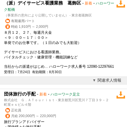
（派）デイサービス看護業務 葛飾区
-
-
新着
ハローワー
ク船橋
（事業所の意向により公開していません） - 東京都葛飾区
有期雇用パート
時給 1,910円 ～ 2,000円
８月１２、２７、毎週月火金
＜９：００～１７：００＞
単発でのお仕事です。（１日のみでも大歓迎）
デイサービスにおける看護師業務。
バイタルチェック・健康管理・機能訓練など
当社からの派遣がはじめ... ハローワーク求人番号 12090-12297661
受理日：7月24日 有効期限：8月30日
関連求人情報
団体旅行の手配
-
-
新着
ハローワーク足立
株式会社 Ｇ．ＡＴｏｕｒｉｓｔ - 東京都荒川区荒川７丁目３９－２
町屋ｅｓビル４階
正社員
月給 200,000円 ～ 220,000円
旅行プランアドバイザー
・国内様々な旅行手配