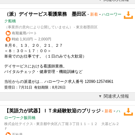
（派）デイサービス看護業務 墨田区
-
-
新着
ハローワー
ク船橋
（事業所の意向により公開していません） - 東京都墨田区
有期雇用パート
時給 1,910円 ～ 2,000円
８月６、１３、２０、２１、２７
＜８：３０～１７：００＞
単発でのお仕事です。（１日のみでも大歓迎）
デイサービスにおける看護師業務。
バイタルチェック・健康管理・機能訓練など
当社からの派遣がは... ハローワーク求人番号 12090-12574961
受理日：7月31日 有効期限：8月26日
関連求人情報
【英語力が武器】ＩＴ未経験歓迎のブリッジ
-
-
新着
ハ
ローワーク飯田橋
株式会社テイクス - 東京都中央区八丁堀３丁目１１－１２ 大基ビル２
Ｆ
正社員