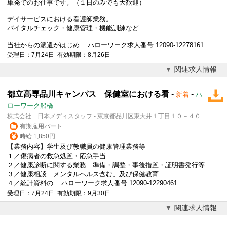
単発でのお仕事です。（１日のみでも大歓迎）
デイサービスにおける看護師業務。
バイタルチェック・健康管理・機能訓練など
当社からの派遣がはじめ... ハローワーク求人番号 12090-12278161
受理日：7月24日 有効期限：8月26日
関連求人情報
都立高専品川キャンパス 保健室における看
-
-
新着
ハ
ローワーク船橋
株式会社 日本メディスタッフ - 東京都品川区東大井１丁目１０－４０
有期雇用パート
時給 1,850円
【業務内容】学生及び教職員の健康管理業務等
１／傷病者の救急処置・応急手当
２／健康診断に関する業務 準備・調整・事後措置・証明書発行等
３／健康相談 メンタルヘルス含む、及び保健教育
４／統計資料の... ハローワーク求人番号 12090-12290461
受理日：7月24日 有効期限：9月30日
関連求人情報