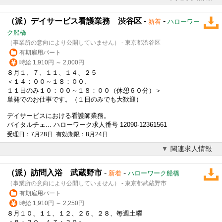
（派）デイサービス看護業務 渋谷区
-
-
新着
ハローワー
ク船橋
（事業所の意向により公開していません） - 東京都渋谷区
有期雇用パート
時給 1,910円 ～ 2,000円
８月１、７、１１、１４、２５
＜１４：００～１８：００、
１１日のみ１０：００～１８：００（休憩６０分）＞
単発でのお仕事です。（１日のみでも大歓迎）
デイサービスにおける看護師業務。
バイタルチェ... ハローワーク求人番号 12090-12361561
受理日：7月28日 有効期限：8月24日
関連求人情報
（派）訪問入浴 武蔵野市
-
-
新着
ハローワーク船橋
（事業所の意向により公開していません） - 東京都武蔵野市
有期雇用パート
時給 1,910円 ～ 2,250円
８月１０、１１、１２、２６、２８、毎週土曜