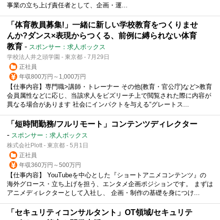
事業の立ち上げ責任者として、企画・運...
「体育教員募集!」一緒に新しい学校教育をつくりませ
んか?ダンス×表現からつくる、前例に縛られない体育
教育
-
スポンサー：求人ボックス
学校法人井之頭学園 - 東京都 - 7月29日
正社員
年収800万円～1,000万円
【仕事内容】専門職>講師・トレーナー その他(教育・官公庁)など>教育
会員属性などに応じ、当該求人をビズリーチ上で閲覧された際に内容が
異なる場合があります 社会にインパクトを与える“グレートス...
「短時間勤務/フルリモート」コンテンツディレクター
-
スポンサー：求人ボックス
株式会社Plott - 東京都 - 5月1日
正社員
年収360万円～500万円
【仕事内容】 YouTubeを中心とした『ショートアニメコンテンツ』の
海外グロース・立ち上げを担う、エンタメ企画ポジションです。 まずは
アニメディレクターとして入社し、 企画・制作の基礎を身につけ...
「セキュリティコンサルタント」OT領域/セキュリテ