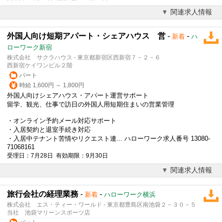
関連求人情報
外国人向け短期アパート・シェアハウス 営
-
-
新着
ハ
ローワーク新宿
株式会社 サクラハウス - 東京都新宿区西新宿７－２－６
西新宿ケイワンビル２階
パート
時給 1,600円 ～ 1,800円
外国人向けシェアハウス・アパート運営サポート
留学
、観光、仕事で訪日の外国人用短期住まいの営業管理
・オンライン予約メール対応サポート
・入居契約と退室手続き対応
・入居中テナント苦情やリクエスト連... ハローワーク求人番号 13080-
71068161
受理日：7月28日 有効期限：9月30日
関連求人情報
旅行会社の経理業務
-
-
新着
ハローワーク横浜
株式会社 エス・ティー・ワールド - 東京都豊島区南池袋２－３０－５
当社 池袋マリーンスポーツ店