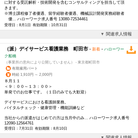
に対する受託解析・技術開発を含むコンサルティングを担当して頂
きます。
※博士課程修了者優遇、
留学
経験者優遇、機械設計開発実務経験者
優... ハローワーク求人番号 13080-72534461
受理日：8月1日 有効期限：10月31日
関連求人情報
（派）デイサービス看護業務 町田市
-
-
新着
ハローワー
ク船橋
（事業所の意向により公開していません） - 東京都町田市
有期雇用パート
時給 1,910円 ～ 2,000円
８月１１
＜９：００～１３：００＞
単発でのお仕事です。（１日のみでも大歓迎）
デイサービスにおける看護師業務。
バイタルチェック・健康管理・機能訓練など
当社からの派遣がはじめての方は当月中のみ... ハローワーク求人番号
12090-12564761
受理日：7月31日 有効期限：8月10日
関連求人情報