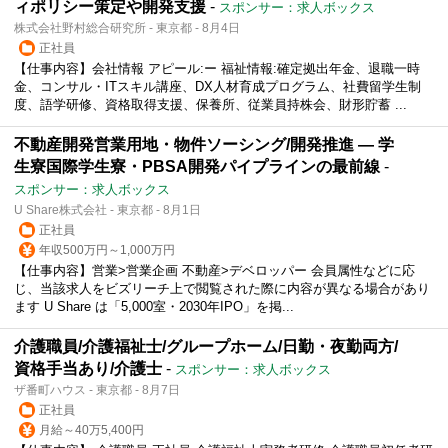
ィポリシー策定や開発支援
-
スポンサー：求人ボックス
株式会社野村総合研究所 - 東京都 - 8月4日
正社員
【仕事内容】会社情報 アピール:ー 福祉情報:確定拠出年金、退職一時
金、コンサル・ITスキル講座、DX人材育成プログラム、社費留学生制
度、語学研修、資格取得支援、保養所、従業員持株会、財形貯蓄 ...
不動産開発営業用地・物件ソーシング/開発推進 ― 学
生寮国際学生寮・PBSA開発パイプラインの最前線
-
スポンサー：求人ボックス
U Share株式会社 - 東京都 - 8月1日
正社員
年収500万円～1,000万円
【仕事内容】営業>営業企画 不動産>デベロッパー 会員属性などに応
じ、当該求人をビズリーチ上で閲覧された際に内容が異なる場合があり
ます U Share は「5,000室・2030年IPO」を掲...
介護職員/介護福祉士/グループホーム/日勤・夜勤両方/
資格手当あり/介護士
-
スポンサー：求人ボックス
ザ番町ハウス - 東京都 - 8月7日
正社員
月給～40万5,400円