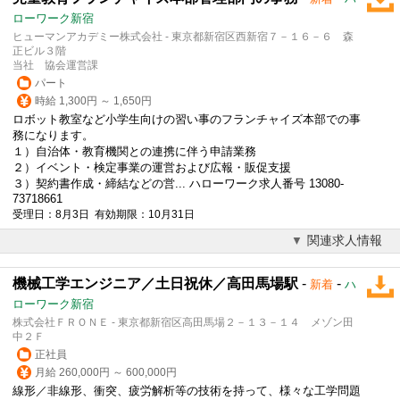
ローワーク新宿
ヒューマンアカデミー株式会社 - 東京都新宿区西新宿７－１６－６ 森
正ビル３階
当社 協会運営課
パート
時給 1,300円 ～ 1,650円
ロボット教室など小学生向けの習い事のフランチャイズ本部での事
務になります。
１）自治体・教育機関との連携に伴う申請業務
２）イベント・検定事業の運営および広報・販促支援
３）契約書作成・締結などの営... ハローワーク求人番号 13080-
73718661
受理日：8月3日 有効期限：10月31日
関連求人情報
機械工学エンジニア／土日祝休／高田馬場駅
-
-
新着
ハ
ローワーク新宿
株式会社ＦＲＯＮＥ - 東京都新宿区高田馬場２－１３－１４ メゾン田
中２Ｆ
正社員
月給 260,000円 ～ 600,000円
線形／非線形、衝突、疲労解析等の技術を持って、様々な工学問題