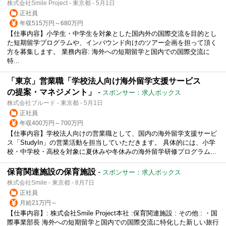
株式会社Smile Project - 東京都 - 5月1日
正社員
年収515万円～680万円
【仕事内容】小学生・中学生を対象とした国内外の国際交流を目的とし
た短期留学プログラムや、インバウンド向けのツアー企画を担って頂く
方を募集します。 業務内容: 海外への短期留学と国内での国際交流に
特...
「東京」営業職「学校法人向け海外留学支援サービス
の提案・マネジメント」
-
スポンサー：求人ボックス
株式会社ブルード - 東京都 - 5月1日
正社員
年収400万円～700万円
【仕事内容】学校法人向けの営業職として、国内の海外留学支援サービ
ス「StudyIn」の営業活動を担当していただきます。 具体的には、小学
校・中学校・高校を対象に夏休みや冬休みの海外留学研修プログラム...
保育関連施設の保育施設
-
スポンサー：求人ボックス
株式会社Smile - 東京都 - 8月7日
正社員
月給21万円～
【仕事内容】: 株式会社Smile Project本社 :保育関連施設 : その他 : ・国
際事業部長 海外への短期留学と国内での国際交流に特化した新しい旅行