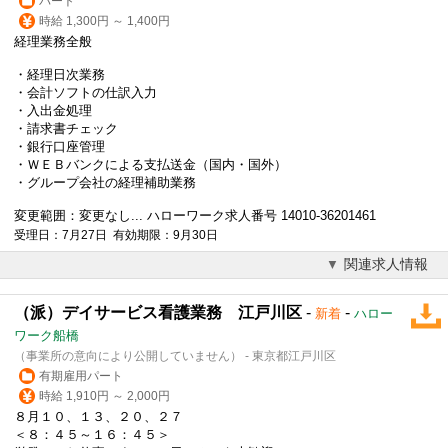
パート
時給 1,300円 ～ 1,400円
経理業務全般
・経理日次業務
・会計ソフトの仕訳入力
・入出金処理
・請求書チェック
・銀行口座管理
・ＷＥＢバンクによる支払送金（国内・国外）
・グループ会社の経理補助業務
変更範囲：変更なし... ハローワーク求人番号 14010-36201461
受理日：7月27日 有効期限：9月30日
関連求人情報
（派）デイサービス看護業務 江戸川区
-
-
新着
ハロー
ワーク船橋
（事業所の意向により公開していません） - 東京都江戸川区
有期雇用パート
時給 1,910円 ～ 2,000円
８月１０、１３、２０、２７
＜８：４５～１６：４５＞