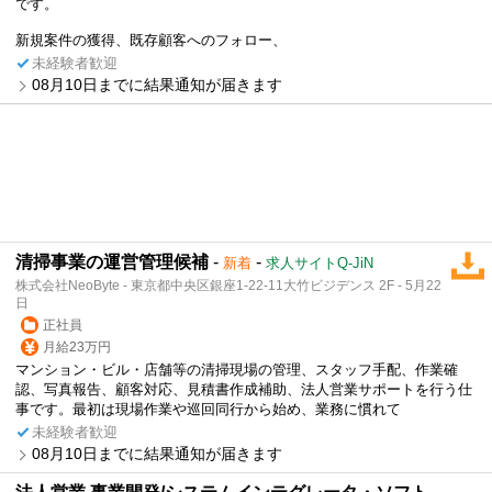
です。
新規案件の獲得、既存顧客へのフォロー、
未経験者歓迎
08月10日までに結果通知が届きます
清掃事業の運営管理候補
-
-
新着
求人サイトQ-JiN
株式会社NeoByte - 東京都中央区銀座1-22-11大竹ビジデンス 2F - 5月22
日
正社員
月給23万円
マンション・ビル・店舗等の清掃現場の管理、スタッフ手配、作業確
認、写真報告、顧客対応、見積書作成補助、法人営業サポートを行う仕
事です。最初は現場作業や巡回同行から始め、業務に慣れて
未経験者歓迎
08月10日までに結果通知が届きます