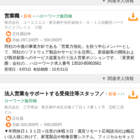
関連求人情報
営業職
-
-
新着
ハローワーク飯田橋
株式会社 ユーエスエス - 東京都中央区築地５－６－１０浜離宮パーク
サイドプレイス ５階
正社員以外
月給 297,200円 ～ 500,000円
同社の今後の事業方針である「営業力強化」を担う中心メンバーとし
て、同社のソフトウェア製品やサービスを活用し、新規顧客の開拓およ
び既存顧客へのサービス提案を行う
法人営業
ポジションです。〔変更範
囲：会社の... ハローワーク求人番号 13010-85902661
受理日：8月5日 有効期限：10月31日
関連求人情報
法人営業をサポートする受発注等スタッフ／
-
-
新着
ハ
ローワーク飯田橋
株式会社 三平商会 - 東京都中央区京橋２丁目１３番１１号 宝町三清
ビル
正社員
月給 320,000円 ～ 500,000円
▼年間休日１３１日＋任意の休暇３日・適宜リモート応相談当社は幅広
い法人様に向けて、家電製品や映像音響システム、フィジカルセキュリ