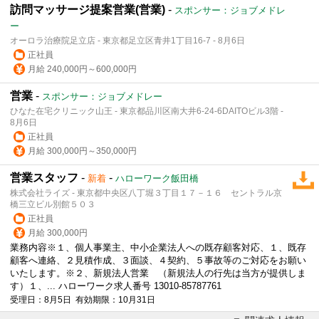
訪問マッサージ提案営業(営業)
-
スポンサー：ジョブメドレ
ー
オーロラ治療院足立店 - 東京都足立区青井1丁目16‐7 - 8月6日
正社員
月給 240,000円～600,000円
営業
-
スポンサー：ジョブメドレー
ひなた在宅クリニック山王 - 東京都品川区南大井6-24-6DAITOビル3階 -
8月6日
正社員
月給 300,000円～350,000円
営業スタッフ
-
-
新着
ハローワーク飯田橋
株式会社ライズ - 東京都中央区八丁堀３丁目１７－１６ セントラル京
橋三立ビル別館５０３
正社員
月給 300,000円
業務内容※１、個人事業主、中小企業法人への既存顧客対応、１、既存
顧客へ連絡、２見積作成、３面談、４契約、５事故等のご対応をお願い
いたします。※２、新規
法人営業
（新規法人の行先は当方が提供しま
す）１、... ハローワーク求人番号 13010-85787761
受理日：8月5日 有効期限：10月31日