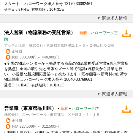
スタート... ハローワーク求人番号 13170-30092461
受理日：8月4日 有効期限：10月31日
関連求人情報
法人営業（物流業務の受託営業）
-
-
新着
ハローワーク三
国
アップル流通 株式会社 - 東京都文京区湯島１－３－２望田ビル２階
正社員
月給 330,000円 ～ 440,000円
●全国の物流センターから発送する商品の物流業務受託営業●東京営業所
を拠点に全国の取引先と出張やズーム等で商談●既存先から営業を行
い、小規模な新規開拓営業へと携わります・既存顧客へ新商材の出荷や
物流効率... ハローワーク求人番号 18040-03769661
受理日：8月4日 有効期限：10月31日
関連求人情報
営業職（東京都品川区）
-
-
新着
ハローワーク堺
株式会社 スーパーツール - 東京都品川区戸越３－４－１８
正社員
月給 227,500円 ～ 312,500円
〇国内工具商社、代理店への
法人営業
・販売企画・提案〇見積作成・在