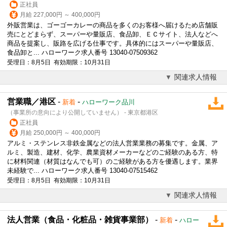
正社員
月給 227,000円 ～ 400,000円
外販営業は、ゴーゴーカレーの商品を多くのお客様へ届けるため店舗販
売にとどまらず、スーパーや量販店、食品卸、ＥＣサイト、法人などへ
商品を提案し、販路を広げる仕事です。具体的にはスーパーや量販店、
食品卸と... ハローワーク求人番号 13040-07509362
受理日：8月5日 有効期限：10月31日
関連求人情報
営業職／港区
-
-
新着
ハローワーク品川
（事業所の意向により公開していません） - 東京都港区
正社員
月給 250,000円 ～ 400,000円
アルミ・ステンレス非鉄金属などの
法人営業
業務の募集です。金属、ア
ルミ、製造、建材、化学、農業資材メーカーなどのご経験のある方、特
に材料関連（材質はなんでも可）のご経験がある方を優遇します。業界
未経験で... ハローワーク求人番号 13040-07515462
受理日：8月5日 有効期限：10月31日
関連求人情報
法人営業（食品・化粧品・雑貨事業部）
-
-
新着
ハロー