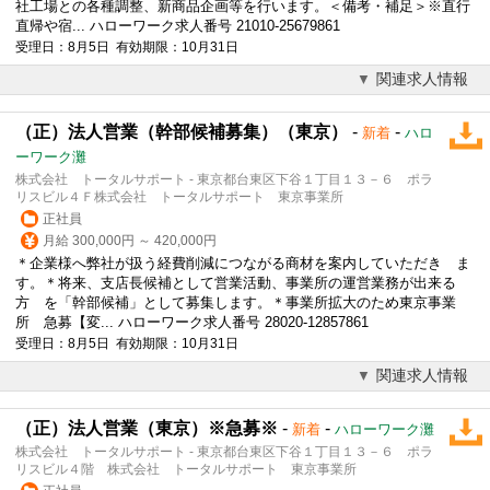
社工場との各種調整、新商品企画等を行います。＜備考・補足＞※直行
直帰や宿... ハローワーク求人番号 21010-25679861
受理日：8月5日 有効期限：10月31日
関連求人情報
（正）法人営業（幹部候補募集）（東京）
-
-
新着
ハロ
ーワーク灘
株式会社 トータルサポート - 東京都台東区下谷１丁目１３－６ ポラ
リスビル４Ｆ株式会社 トータルサポート 東京事業所
正社員
月給 300,000円 ～ 420,000円
＊企業様へ弊社が扱う経費削減につながる商材を案内していただき ま
す。＊将来、支店長候補として営業活動、事業所の運営業務が出来る
方 を「幹部候補」として募集します。＊事業所拡大のため東京事業
所 急募【変... ハローワーク求人番号 28020-12857861
受理日：8月5日 有効期限：10月31日
関連求人情報
（正）法人営業（東京）※急募※
-
-
新着
ハローワーク灘
株式会社 トータルサポート - 東京都台東区下谷１丁目１３－６ ポラ
リスビル４階 株式会社 トータルサポート 東京事業所