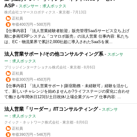
ASP
-
スポンサー：求人ボックス
株式会社コマースロボティクス - 東京都 - 7月13日
正社員
年収400万円～500万円
【仕事内容】「法人営業経験者歓迎」販売管理SaaSサービス立ち上げ
期に参画!ERPシステム「コマロボ販売」の法人営業 仕事内容: 私たち
は、EC・物流業界で累計2,000社超に導入されたSaaSを展...
法人営業サポート/その他コンサルティング系
-
スポンサ
ー：求人ボックス
ブリッジインターナショナル株式会社 - 東京都 - 8月6日
正社員
年収300万円～450万円
【仕事内容】「法人営業サポート|新宿勤務・未経験可」経験を活かし
て、新しいチャレンジを始めませんか?ライフステージの変化に合わせ
て働ける/年間休日123日/土日祝休/上場企業グループ 仕事内容: ...
法人営業「リーダー」/ITコンサルティング
-
スポンサ
ー：求人ボックス
クイック・ネットワーク株式会社 - 東京都 - 8月6日
正社員
年収390万円～546万円