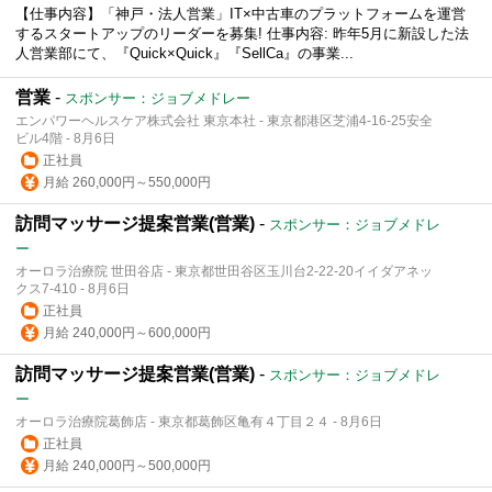
【仕事内容】「神戸・法人営業」IT×中古車のプラットフォームを運営
するスタートアップのリーダーを募集! 仕事内容: 昨年5月に新設した法
人営業部にて、『Quick×Quick』『SellCa』の事業...
営業
-
スポンサー：ジョブメドレー
エンパワーヘルスケア株式会社 東京本社 - 東京都港区芝浦4-16-25安全
ビル4階 - 8月6日
正社員
月給 260,000円～550,000円
訪問マッサージ提案営業(営業)
-
スポンサー：ジョブメドレ
ー
オーロラ治療院 世田谷店 - 東京都世田谷区玉川台2-22-20イイダアネッ
クス7-410 - 8月6日
正社員
月給 240,000円～600,000円
訪問マッサージ提案営業(営業)
-
スポンサー：ジョブメドレ
ー
オーロラ治療院葛飾店 - 東京都葛飾区亀有４丁目２４ - 8月6日
正社員
月給 240,000円～500,000円