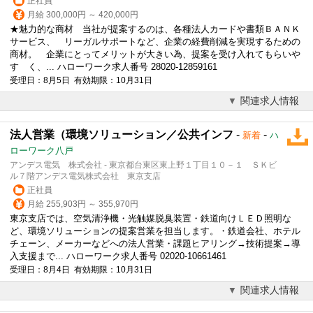
正社員
月給 300,000円 ～ 420,000円
★魅力的な商材 当社が提案するのは、各種法人カードや書類ＢＡＮＫ
サービス、 リーガルサポートなど、企業の経費削減を実現するための
商材。 企業にとってメリットが大きい為、提案を受け入れてもらいや
す く、... ハローワーク求人番号 28020-12859161
受理日：8月5日 有効期限：10月31日
関連求人情報
法人営業（環境ソリューション／公共インフ
-
-
新着
ハ
ローワーク八戸
アンデス電気 株式会社 - 東京都台東区東上野１丁目１０－１ ＳＫビ
ル７階アンデス電気株式会社 東京支店
正社員
月給 255,903円 ～ 355,970円
東京支店では、空気清浄機・光触媒脱臭装置・鉄道向けＬＥＤ照明な
ど、環境ソリューションの提案営業を担当します。・鉄道会社、ホテル
チェーン、メーカーなどへの
法人営業
・課題ヒアリング→技術提案→導
入支援まで... ハローワーク求人番号 02020-10661461
受理日：8月4日 有効期限：10月31日
関連求人情報