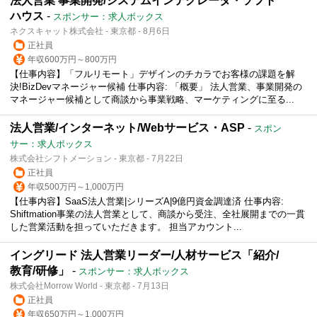
法人営業 事業開発/システムインテグレータ・ソフト
ハウス
-
スポンサー：求人ボックス
ネクスキャット株式会社 - 東京都 - 8月6日
正社員
年収600万円～800万円
【仕事内容】「フルリモート」デザインのチカラでお客様の課題を解
決!BizDevマネージャー候補 仕事内容: 「概要」 法人営業、事業開発の
マネージャー候補として商談から事業戦略、マーケティングに至る...
法人営業/インターネット/Webサービス・ASP
-
スポン
サー：求人ボックス
株式会社シフトメーション - 東京都 - 7月22日
正社員
年収500万円～1,000万円
【仕事内容】SaaS法人営業|シリーズA|9億円資金調達済 仕事内容:
Shiftmation事業の法人営業として、商談から受注、全社展開までの一貫
した営業活動を担っていただきます。 担当アカウント...
イングリード 法人営業リーダー/人材サービス「紹介/
教育/研修」
-
スポンサー：求人ボックス
株式会社Morrow World - 東京都 - 7月13日
正社員
年収650万円～1,000万円