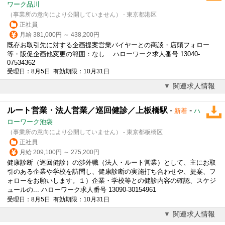
ワーク品川
（事業所の意向により公開していません） - 東京都港区
正社員
月給 381,000円 ～ 438,200円
既存お取引先に対する企画提案営業バイヤーとの商談・店頭フォロー
等・販促企画他変更の範囲：なし... ハローワーク求人番号 13040-
07534362
受理日：8月5日 有効期限：10月31日
関連求人情報
ルート営業・法人営業／巡回健診／上板橋駅
-
-
新着
ハ
ローワーク池袋
（事業所の意向により公開していません） - 東京都板橋区
正社員
月給 209,100円 ～ 275,200円
健康診断（巡回健診）の渉外職（法人・ルート営業）として、主にお取
引のある企業や学校を訪問し、健康診断の実施打ち合わせや、提案、フ
ォローをお願いします。１）企業・学校等との健診内容の確認、スケジ
ュールの... ハローワーク求人番号 13090-30154961
受理日：8月5日 有効期限：10月31日
関連求人情報