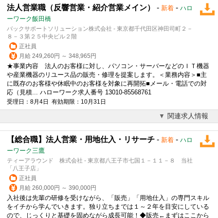
法人営業職（反響営業・紹介営業メイン）
-
-
新着
ハロ
ーワーク飯田橋
バックサポートソリューション株式会社 - 東京都千代田区神田司町２－
８－３第２５中央ビル２階
正社員
月給 249,260円 ～ 348,965円
★事業内容 法人のお客様に対し、パソコン・サーバーなどのＩＴ機器
や産業機器のリユース品の販売・修理を提案します。＜業務内容＞■主
に既存のお客様や休眠中のお客様を対象に再開拓■メール・電話での対
応（見積... ハローワーク求人番号 13010-85568761
受理日：8月4日 有効期限：10月31日
関連求人情報
【総合職】法人営業・用地仕入・リサーチ
-
-
新着
ハロ
ーワーク三鷹
ティーアラウンド 株式会社 - 東京都八王子市七国１－１１－８ 当社
「八王子店」
正社員
月給 260,000円 ～ 390,000円
入社後は先輩の研修を受けながら、「販売」「用地仕入」の専門スキル
をイチから学んでいきます。独り立ちまでは１～２年を目安にしている
ので、じっくりと基礎を固めながら成長可能！◆販売←まずはここから