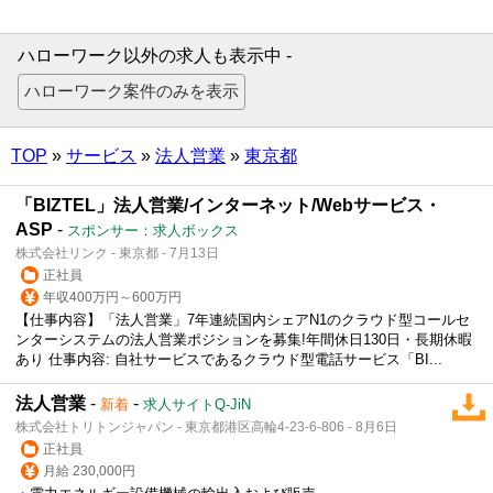
ハローワーク以外の求人も表示中 -
TOP
»
サービス
»
法人営業
»
東京都
「BIZTEL」法人営業/インターネット/Webサービス・
ASP
-
スポンサー：求人ボックス
株式会社リンク - 東京都 - 7月13日
正社員
年収400万円～600万円
【仕事内容】「法人営業」7年連続国内シェアN1のクラウド型コールセ
ンターシステムの法人営業ポジションを募集!年間休日130日・長期休暇
あり 仕事内容: 自社サービスであるクラウド型電話サービス「BI...
法人営業
-
-
新着
求人サイトQ-JiN
株式会社トリトンジャパン - 東京都港区高輪4-23-6-806 - 8月6日
正社員
月給 230,000円