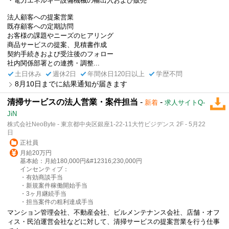
・電力エネルギー設備機械の輸出入および販売
法人顧客への提案営業
既存顧客への定期訪問
お客様の課題やニーズのヒアリング
商品サービスの提案、見積書作成
契約手続きおよび受注後のフォロー
社内関係部署との連携・調整...
土日休み
週休2日
年間休日120日以上
学歴不問
8月10日までに結果通知が届きます
清掃サービスの法人営業・案件担当
-
-
新着
求人サイトQ-
JiN
株式会社NeoByte - 東京都中央区銀座1-22-11大竹ビジデンス 2F - 5月22
日
正社員
月給20万円
基本給：月給180,000円&#12316;230,000円
インセンティブ：
・有効商談手当
・新規案件稼働開始手当
・3ヶ月継続手当
・担当案件の粗利達成手当
マンション管理会社、不動産会社、ビルメンテナンス会社、店舗・オフ
ィス・民泊運営会社などに対して、清掃サービスの提案営業を行う仕事