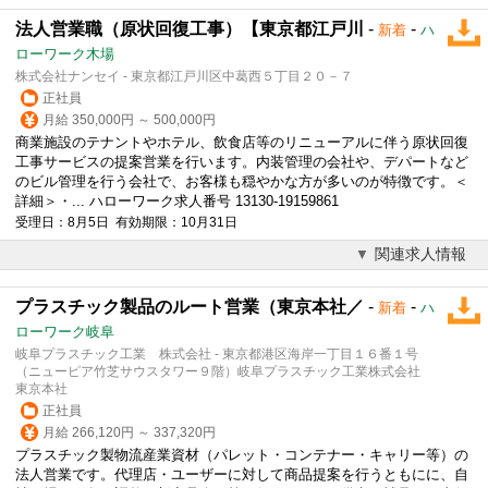
法人営業職（原状回復工事）【東京都江戸川
-
-
新着
ハ
ローワーク木場
株式会社ナンセイ - 東京都江戸川区中葛西５丁目２０－７
正社員
月給 350,000円 ～ 500,000円
商業施設のテナントやホテル、飲食店等のリニューアルに伴う原状回復
工事サービスの提案営業を行います。内装管理の会社や、デパートなど
のビル管理を行う会社で、お客様も穏やかな方が多いのが特徴です。＜
詳細＞・... ハローワーク求人番号 13130-19159861
受理日：8月5日 有効期限：10月31日
関連求人情報
プラスチック製品のルート営業（東京本社／
-
-
新着
ハ
ローワーク岐阜
岐阜プラスチック工業 株式会社 - 東京都港区海岸一丁目１６番１号
（ニューピア竹芝サウスタワー９階）岐阜プラスチック工業株式会社
東京本社
正社員
月給 266,120円 ～ 337,320円
プラスチック製物流産業資材（パレット・コンテナー・キャリー等）の
法人営業
です。代理店・ユーザーに対して商品提案を行うともにに、自