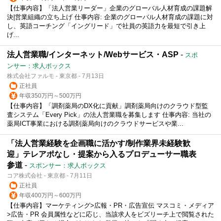
【仕事内容】「法人営業リーダー」企業のグローバル人材育成の課題解
決|営業組織の立ち上げ 仕事内容: 企業のグローバル人材育成の課題に対
し、英語コーチング「イングリード」で社員の英語力を最短で引き上
げ...
法人営業職/インターネット/Webサービス・ASP
-
スポ
ンサー：求人ボックス
株式会社ファルモ - 東京都 - 7月13日
正社員
年収350万円～500万円
【仕事内容】「調剤薬局のDX化に貢献」調剤薬局向けのクラウド型監
査システム「Every Pick」の法人営業職を募集します 仕事内容: 当社の
薬局ICT事業における調剤薬局向けのクラウドサービスや業...
「法人営業経験を企画職に活かす/制作業界未経験歓
迎」テレアポなし・提案から入るプロデューサー職表
参道
-
スポンサー：求人ボックス
コア株式会社 - 東京都 - 7月11日
正社員
年収400万円～600万円
【仕事内容】マーケティング>広報・PR・広告宣伝 マスコミ・メディア
>広告・PR 会員属性などに応じ、当該求人をビズリーチ上で閲覧された