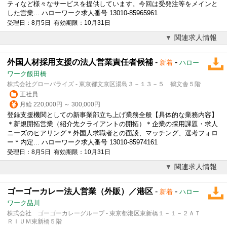
ティなど様々なサービスを提供しています。今回は受発注等をメインと
した営業... ハローワーク求人番号 13010-85965961
受理日：8月5日 有効期限：10月31日
関連求人情報
外国人材採用支援の法人営業責任者候補
-
-
新着
ハロー
ワーク飯田橋
株式会社グローバライズ - 東京都文京区湯島３－１３－５ 鶴文舎５階
正社員
月給 220,000円 ～ 300,000円
登録支援機関としての新事業部立ち上げ業務全般【具体的な業務内容】
＊新規開拓営業（紹介先クライアントの開拓）＊企業の採用課題・求人
ニーズのヒアリング＊外国人求職者との面談、マッチング、選考フォロ
ー＊内定... ハローワーク求人番号 13010-85974161
受理日：8月5日 有効期限：10月31日
関連求人情報
ゴーゴーカレー法人営業（外販）／港区
-
-
新着
ハロー
ワーク品川
株式会社 ゴーゴーカレーグループ - 東京都港区東新橋１－１－２ＡＴ
ＲＩＵＭ東新橋５階