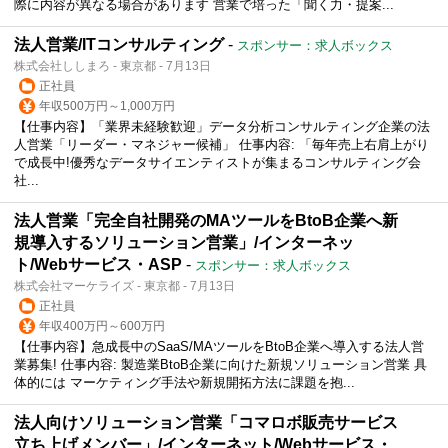
際に内容が異なる場合があります 営業で培った「聞く力・提案...
法人営業/ITコンサルティング
-
スポンサー：求人ボックス
株式会社ししまろ - 東京都 - 7月13日
正社員
年収500万円～1,000万円
【仕事内容】「業界未経験歓迎」データ分析コンサルティング企業の法
人営業「リーダー・マネジャー候補」 仕事内容: 「毎年売上右肩上がり
で成長中!優秀なデータサイエンティストが集まるコンサルティング会
社...
法人営業「完全自社開発のMAツールをBtoB企業へ新
規導入するソリューション営業」/インターネッ
ト/Webサービス・ASP
-
スポンサー：求人ボックス
株式会社マーケライズ - 東京都 - 7月13日
正社員
年収400万円～600万円
【仕事内容】急成長中のSaaS/MAツールをBtoB企業へ導入する法人営
業募集! 仕事内容: 製造業BtoB企業に向けた新規ソリューション営業 具
体的には マーケティング手法や新規開拓方法に課題を抱...
法人向けソリューション営業「コマロボ販売サービス
立ち上げメンバー」/インターネット/Webサービス・