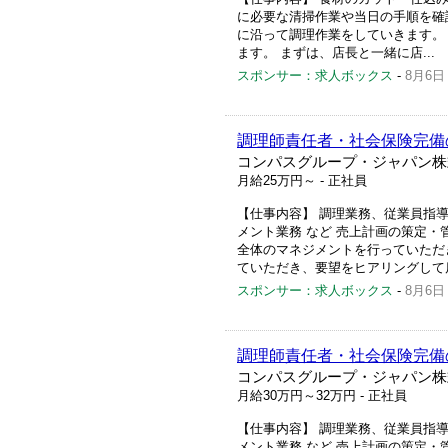
に必要な清掃作業や当日の手順を確認
に沿って調理作業をしていきます。
ます。 まずは、店長と一緒に店...
スポンサー：求人ボックス
-
8月6日
調理師責任者・社会保険完備
コンパスグループ・ジャパン株
月給25万円～
- 正社員
【仕事内容】 調理業務、従業員指
メント業務 など 売上計画の策定
全体のマネジメントを行っていただ
ていただき、要望をヒアリングして店
スポンサー：求人ボックス
-
8月6日
調理師責任者・社会保険完備
コンパスグループ・ジャパン株
月給30万円～32万円
- 正社員
【仕事内容】 調理業務、従業員指
メント業務 など 売上計画の策定