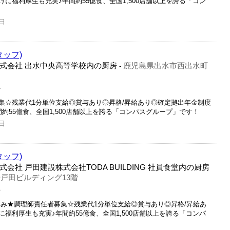
に福利厚生も充実♪年間約55億食、全国1,500店舗以上を誇る「コン
日
タッフ)
式会社 出水中央高等学校内の厨房
鹿児島県出水市西出水町
-
員
集☆残業代1分単位支給◎賞与あり◎昇格/昇給あり◎確定拠出年金制度
約55億食、全国1,500店舗以上を誇る「コンパスグループ」です！
日
タッフ)
社 戸田建設株式会社TODA BUILDING 社員食堂内の厨房
号戸田ビルディング13階
員
休み★調理師責任者募集☆残業代1分単位支給◎賞与あり◎昇格/昇給あ
福利厚生も充実♪年間約55億食、全国1,500店舗以上を誇る「コンパ