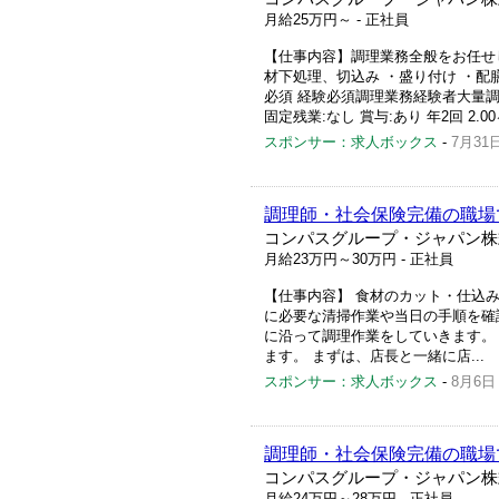
月給25万円～
- 正社員
【仕事内容】調理業務全般をお任せ
材下処理、切込み ・盛り付け ・配
必須 経験必須調理業務経験者大量調理経
固定残業:なし 賞与:あり 年2回 2.00ヶ
スポンサー：求人ボックス
-
7月31
調理師・社会保険完備の職場
コンパスグループ・ジャパン株
月給23万円～30万円
- 正社員
【仕事内容】 食材のカット・仕込み
に必要な清掃作業や当日の手順を確認
に沿って調理作業をしていきます。
ます。 まずは、店長と一緒に店...
スポンサー：求人ボックス
-
8月6日
調理師・社会保険完備の職場
コンパスグループ・ジャパン株
月給24万円～28万円
- 正社員