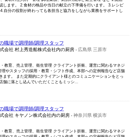
します。 2.食材の検品や当日の献立の下準備を行います。 3.レシピ
 4.自分の役割が終わっても各担当と協力をしながら業務をサポートし
の職場で調理師/調理スタッフ
式会社 村上秀造船株式会社内の厨房
広島県 三原市
-
導・教育、売上管理、衛生管理 クライアント折衝、運営に関わるマネジ
・管理やスタッフの採用・教育・シフト作成、本部への定例報告など店舗
きます。 また定期的にクライアント様とのコミュニケーションをとっ
舗に落とし込んでいただくこともミッシ...
の職場で調理師/調理スタッフ
式会社 キヤノン株式会社内の厨房
神奈川県 横浜市
-
導・教育、売上管理、衛生管理 クライアント折衝、運営に関わるマネジ
・管理やスタッフの採用・教育・シフト作成、本部への定例報告など店舗