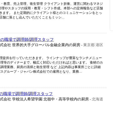
導・教育、売上管理、衛生管理 クライアント折衝、運営に関わるマネジ
・管理やスタッフの採用・教育・シフト作成、本部への定例報告など店舗
きます。 また定期的にクライアント様とのコミュニケーションをとっ
舗に落とし込んでいただくこともミッシ...
備の職場で調理師/調理スタッフ
式会社 世界的大手グローバル金融企業内の厨房
東京都 港区
-
理提供を行っていただきます。 ラインナップが豊富なランチメニュー
料理等のディナーまで、幅広く対応いただければと思います。 食材のカ
 調理業務、厨房の清掃と衛生管理 など 上記内容は事業所ごとに詳細
スグループ・ジャパン株式会社での雇用となり、業務...
の職場で調理師/調理スタッフ
式会社 学校法人希望学園 北嶺中・高等学校内の厨房
北海道
-