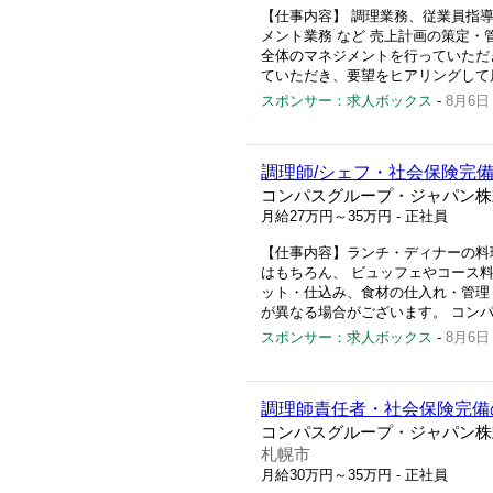
【仕事内容】 調理業務、従業員指
メント業務 など 売上計画の策定
全体のマネジメントを行っていただ
ていただき、要望をヒアリングして店
スポンサー：求人ボックス
-
8月6日
調理師/シェフ・社会保険完
コンパスグループ・ジャパン株
月給27万円～35万円
- 正社員
【仕事内容】ランチ・ディナーの料
はもちろん、 ビュッフェやコース
ット・仕込み、食材の仕入れ・管理
が異なる場合がございます。 コンパ
スポンサー：求人ボックス
-
8月6日
調理師責任者・社会保険完備
コンパスグループ・ジャパン株
札幌市
月給30万円～35万円
- 正社員