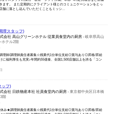
きます。 また定期的にクライアント様とのコミュニケーションをとっ
舗に落とし込んでいただくこともミッシ...
調理スタッフ)
式会社 高山グリーンホテル 従業員食堂内の厨房
岐阜県高山
-
ンホテル2階
員
調理師/調理師責任者募集☆残業代1分単位支給◎賞与あり◎昇格/昇給
に福利厚生も充実♪年間約55億食、全国1,500店舗以上を誇る「コン
日
タッフ)
式会社 日鉄物産本社 社員食堂内の厨房
東京都中央区日本橋
-
3階
員
日休み★調理師責任者募集☆残業代1分単位支給◎賞与あり◎昇格/昇給