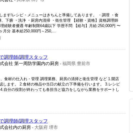
します!レシピ・メニューはきちんと準備してあります。 ・調理 ・食
膳、下膳 ・洗浄 ・厨房内清掃 ・衛生管理 【経験・資格】資格調理師
験者優遇 年齢制限64歳以下 学歴不問 【給与】月給:250,000円 〜
月分 基本給250,000円～250,...
日
で調理師/調理スタッフ
式会社 第一周防学園内の厨房
福岡県 豊前市
-
、食材の仕入れ・管理 調理業務、厨房の清掃と衛生管理 など 1.開店
します。 2.食材の検品や当日の献立の下準備を行います。 3.レシピ
 4.自分の役割が終わっても各担当と協力をしながら業務をサポートし
で調理師/調理スタッフ
式会社内の厨房
大阪府 堺市
-