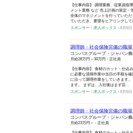
【仕事内容】 調理業務、従業員指
メント業務 など 売上計画の策定
全体のマネジメントを行っていただ
ていただき、要望をヒアリングして店
スポンサー：求人ボックス
-
8月6日
調理師・社会保険完備の職場
コンパスグループ・ジャパン株
月給28万円～30万円
- 正社員
【仕事内容】 食材のカット・仕込み
に必要な清掃作業や当日の手順を確認
に沿って調理作業をしていきます。
ます。 まずは、入社後はまず店...
スポンサー：求人ボックス
-
8月6日
調理師・社会保険完備の職場
コンパスグループ・ジャパン株
月給23万円～
- 正社員
【仕事内容】 食材のカット・仕込み