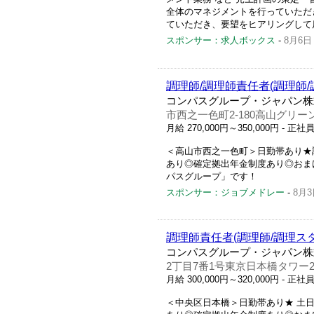
全体のマネジメントを行っていただ
ていただき、要望をヒアリングして店
スポンサー：求人ボックス
-
8月6日
調理師/調理師責任者(調理師/
コンパスグループ・ジャパン株
市西之一色町2-180高山グリー
月給 270,000円～350,000円
- 正社
＜高山市西之一色町＞日勤帯あり★
あり◎確定拠出年金制度あり◎おまけ
パスグループ」です！
スポンサー：ジョブメドレー
-
8月3
調理師責任者(調理師/調理ス
コンパスグループ・ジャパン株
2丁目7番1号東京日本橋タワー2
月給 300,000円～320,000円
- 正社
＜中央区日本橋＞日勤帯あり★ 土