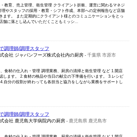
導・教育、売上管理、衛生管理 クライアント折衝、運営に関わるマネジ
・管理やスタッフの採用・教育・シフト作成、本部への定例報告など店舗
きます。 また定期的にクライアント様とのコミュニケーションをとっ
舗に落とし込んでいただくこともミッシ...
で調理師/調理スタッフ
式会社 ジャパンフーズ株式会社内の厨房
千葉県 市原市
-
、食材の仕入れ・管理 調理業務、厨房の清掃と衛生管理 など 1.開店
します。 2.食材の検品や当日の献立の下準備を行います。 3.レシピ
 4.自分の役割が終わっても各担当と協力をしながら業務をサポートし
で調理師/調理スタッフ
式会社 鹿児島大学病院内の厨房
鹿児島県 鹿児島市
-
、食材の仕入れ・管理 調理業務、厨房の清掃と衛生管理 など 1.開店