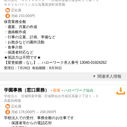
ＮＯＶＡバイリンガル塩竃後楽町保育園
正社員
月給 233,000円
保育業務全般
・週案、月案の作成
・連絡帳作成
・行事の立案、計画、準備など
・お散歩などの園外活動
・食事介助
・保護者対応など
★
英語
力は不問です★
【変更範囲：なし】... ハローワーク求人番号 13040-01924262
受理日：7月28日 有効期限：9月30日
関連求人情報
学園事務（窓口業務）
-
-
新着
ハローワーク仙台
学校法人 宮城明泉学園 - 宮城県仙台市泉区高森２丁目１－３
高森幼稚園
正社員
月給 178,000円 ～ 200,000円
学校法人での受付、事務全般のお仕事です
・保護者等からの電話応対