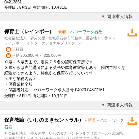
04213861
受理日：8月3日 有効期限：10月31日
関連求人情報
保育士（レインボー）
-
-
新着
ハローワーク石巻
社会福祉法人 夢みの里 - 宮城県石巻市門脇字二番谷地１３番６６
レインボー インターナショナルプリスクール
正社員
月給 205,000円 ～ 325,000円
０歳～５歳児まで、定員７５名の認可保育所です
３歳からは専門講師による
英語
や体育教室等もあり、園内で様々な
経験ができるよう、特色ある保育を行っています
＜主な業務内容＞
・保育業務全般
・保護者対応... ハローワーク求人番号 04020-04577161
受理日：8月1日 有効期限：10月31日
関連求人情報
保育教諭（いしのまきセントラル）
-
-
新着
ハローワーク
石巻
社会福祉法人 夢みの里 いしのまきセントラルプリスクール - 宮城県
石巻市開成１－４７（石巻トゥモロービジネスタウン内）