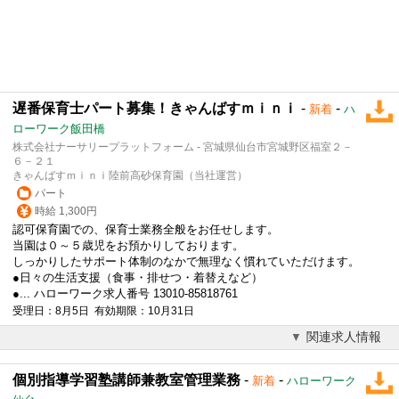
遅番保育士パート募集！きゃんばすｍｉｎｉ
-
-
新着
ハ
ローワーク飯田橋
株式会社ナーサリープラットフォーム - 宮城県仙台市宮城野区福室２－
６－２１
きゃんばすｍｉｎｉ陸前高砂保育園（当社運営）
パート
時給 1,300円
認可保育園での、保育士業務全般をお任せします。
当園は０～５歳児をお預かりしております。
しっかりしたサポート体制のなかで無理なく慣れていただけます。
●日々の生活支援（食事・排せつ・着替えなど）
●... ハローワーク求人番号 13010-85818761
受理日：8月5日 有効期限：10月31日
関連求人情報
個別指導学習塾講師兼教室管理業務
-
-
新着
ハローワーク