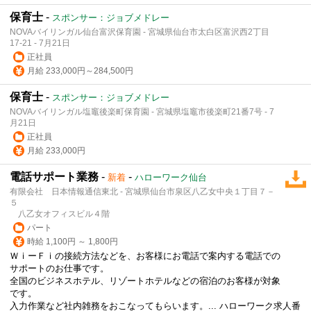
保育士
-
スポンサー：ジョブメドレー
NOVAバイリンガル仙台富沢保育園 - 宮城県仙台市太白区富沢西2丁目
17-21 - 7月21日
正社員
月給 233,000円～284,500円
保育士
-
スポンサー：ジョブメドレー
NOVAバイリンガル塩竈後楽町保育園 - 宮城県塩竈市後楽町21番7号 - 7
月21日
正社員
月給 233,000円
電話サポート業務
-
-
新着
ハローワーク仙台
有限会社 日本情報通信東北 - 宮城県仙台市泉区八乙女中央１丁目７－
５
八乙女オフィスビル４階
パート
時給 1,100円 ～ 1,800円
ＷｉーＦｉの接続方法などを、お客様にお電話で案内する電話での
サポートのお仕事です。
全国のビジネスホテル、リゾートホテルなどの宿泊のお客様が対象
です。
入力作業など社内雑務をおこなってもらいます。... ハローワーク求人番