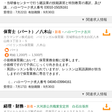
・当研修センターで行う建設業の技能講習と特別教育の通訳、及び
講... ハローワーク求人番号 03010-15026161
受理日：7月22日 有効期限：9月30日
関連求人情報
保育士（パート）／八木山
-
-
新着
ハローワーク古川
カラマンディ株式会社 バイリンガル保育園 - 宮城県仙台市太白区八木
山南３丁目３－５
バイリンガル保育園 八木山
パート
時給 1,200円 ～ 1,500円
小規模保育園において、保育業務全般に従事します。
小規模ですので子供にじっくり向き合えます。
・
英語
レッスンを取り入れていますが、レッスンは
英語
講師が担当
しますので保育業務に専念できます。
（... ハローワーク求人番号 04040-03994161
受理日：7月17日 有効期限：9月30日
関連求人情報
経理・財務
-
-
新着
大河原公共職業安定所 白石出張所
オズベルトホテルズ株式会社 竹泉荘ＣＨＩＫＵＳＥＮＳＯ ＯＮ