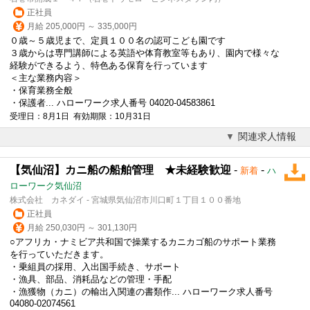
正社員
月給 205,000円 ～ 335,000円
０歳～５歳児まで、定員１００名の認可こども園です
３歳からは専門講師による
英語
や体育教室等もあり、園内で様々な
経験ができるよう、特色ある保育を行っています
＜主な業務内容＞
・保育業務全般
・保護者... ハローワーク求人番号 04020-04583861
受理日：8月1日 有効期限：10月31日
関連求人情報
【気仙沼】カニ船の船舶管理 ★未経験歓迎
-
-
新着
ハ
ローワーク気仙沼
株式会社 カネダイ - 宮城県気仙沼市川口町１丁目１００番地
正社員
月給 250,030円 ～ 301,130円
○アフリカ・ナミビア共和国で操業するカニカゴ船のサポート業務
を行っていただきます。
・乗組員の採用、入出国手続き、サポート
・漁具、部品、消耗品などの管理・手配
・漁獲物（カニ）の輸出入関連の書類作... ハローワーク求人番号
04080-02074561