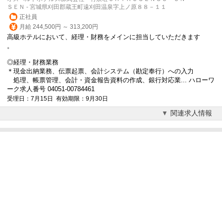
ＳＥＮ - 宮城県刈田郡蔵王町遠刈田温泉字上ノ原８８－１１
正社員
月給 244,500円 ～ 313,200円
高級ホテルにおいて、経理・財務をメインに担当していただきます
。
◎経理・財務業務
＊現金出納業務、伝票起票、会計システム（勘定奉行）への入力
処理、帳票管理、会計・資金報告資料の作成、銀行対応業... ハローワ
ーク求人番号 04051-00784461
受理日：7月15日 有効期限：9月30日
関連求人情報