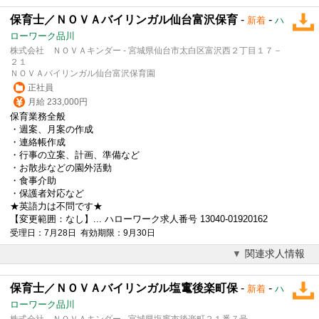
保育士／ＮＯＶＡバイリンガル仙台富沢保育
-
-
新着
ハ
ローワーク品川
株式会社 ＮＯＶＡキンダー - 宮城県仙台市太白区富沢西２丁目１７－
２１
ＮＯＶＡバイリンガル仙台富沢保育園
正社員
月給 233,000円
保育業務全般
・週案、月案の作成
・連絡帳作成
・行事の立案、計画、準備など
・お散歩などの園外活動
・食事介助
・保護者対応など
★
英語
力は不問です★
【変更範囲：なし】... ハローワーク求人番号 13040-01920162
受理日：7月28日 有効期限：9月30日
関連求人情報
保育士／ＮＯＶＡバイリンガル塩竃後楽町保
-
-
新着
ハ
ローワーク品川
株式会社 ＮＯＶＡキンダー - 宮城県塩竈市後楽町２１番７号