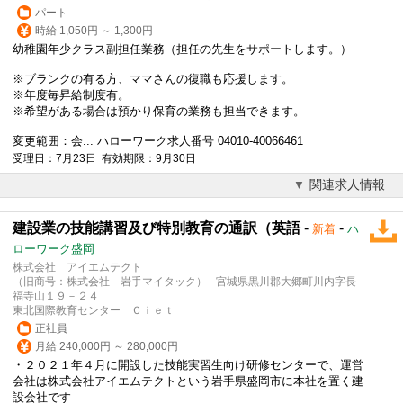
パート
時給 1,050円 ～ 1,300円
幼稚園年少クラス副担任業務（担任の先生をサポートします。）
※ブランクの有る方、ママさんの復職も応援します。
※年度毎昇給制度有。
※希望がある場合は預かり保育の業務も担当できます。
変更範囲：会... ハローワーク求人番号 04010-40066461
受理日：7月23日 有効期限：9月30日
関連求人情報
建設業の技能講習及び特別教育の通訳（英語
-
-
新着
ハ
ローワーク盛岡
株式会社 アイエムテクト
（旧商号：株式会社 岩手マイタック） - 宮城県黒川郡大郷町川内字長
福寺山１９－２４
東北国際教育センター Ｃｉｅｔ
正社員
月給 240,000円 ～ 280,000円
・２０２１年４月に開設した技能実習生向け研修センターで、運営
会社は株式会社アイエムテクトという岩手県盛岡市に本社を置く建
設会社です