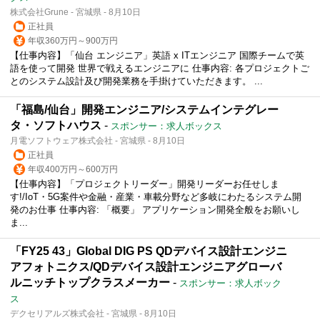
株式会社Grune - 宮城県 - 8月10日
正社員
年収360万円～900万円
【仕事内容】「仙台 エンジニア」英語 x ITエンジニア 国際チームで英
語を使って開発 世界で戦えるエンジニアに 仕事内容: 各プロジェクトご
とのシステム設計及び開発業務を手掛けていただきます。 ...
「福島/仙台」開発エンジニア/システムインテグレー
タ・ソフトハウス
-
スポンサー：求人ボックス
月電ソフトウェア株式会社 - 宮城県 - 8月10日
正社員
年収400万円～600万円
【仕事内容】「プロジェクトリーダー」開発リーダーお任せしま
す!/IoT・5G案件や金融・産業・車載分野など多岐にわたるシステム開
発のお仕事 仕事内容: 「概要」 アプリケーション開発全般をお願いし
ま...
「FY25 43」Global DIG PS QDデバイス設計エンジニ
アフォトニクス/QDデバイス設計エンジニアグローバ
ルニッチトップクラスメーカー
-
スポンサー：求人ボック
ス
デクセリアルズ株式会社 - 宮城県 - 8月10日