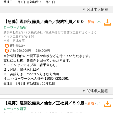
受理日：8月1日 有効期限：10月31日
関連求人情報
【急募】巡回設備員／仙台／契約社員／６０
-
-
新着
ハ
ローワーク新宿
新栄不動産ビジネス株式会社 - 宮城県仙台市青葉区二日町１０－２０
イマス二日町ビル３階
当社 東北支店
正社員以外
月給 250,000円 ～ 280,000円
当社管理物件の空調工事や点検などを行っていただきます。
支社に出社後、各物件を回っていただきます。
１．インセンティブ等、諸手当あり。
２．経験、資格あれば尚可
３．
英語
好き、パソコン好きな方尚可
４... ハローワーク求人番号 13080-72310961
受理日：8月1日 有効期限：10月31日
関連求人情報
【急募】巡回設備員／仙台／正社員／５９歳
-
-
新着
ハ
ローワーク新宿