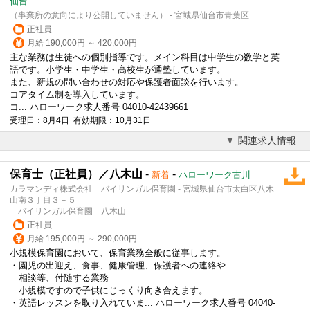
仙台
（事業所の意向により公開していません） - 宮城県仙台市青葉区
正社員
月給 190,000円 ～ 420,000円
主な業務は生徒への個別指導です。メイン科目は中学生の数学と英
語です。小学生・中学生・高校生が通塾しています。
また、新規の問い合わせの対応や保護者面談を行います。
コアタイム制を導入しています。
コ... ハローワーク求人番号 04010-42439661
受理日：8月4日 有効期限：10月31日
関連求人情報
保育士（正社員）／八木山
-
-
新着
ハローワーク古川
カラマンディ株式会社 バイリンガル保育園 - 宮城県仙台市太白区八木
山南３丁目３－５
バイリンガル保育園 八木山
正社員
月給 195,000円 ～ 290,000円
小規模保育園において、保育業務全般に従事します。
・園児の出迎え、食事、健康管理、保護者への連絡や
相談等、付随する業務
小規模ですので子供にじっくり向き合えます。
・
英語
レッスンを取り入れていま... ハローワーク求人番号 04040-