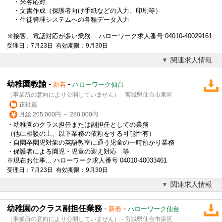
・来客応対
・文書作成（保護者向け手紙などの入力、印刷等）
・生徒管理システムへの各種データ入力
※接客、電話対応が多い業務... ハローワーク求人番号 04010-40029161
受理日：7月23日 有効期限：9月30日
関連求人情報
幼稚園教諭
-
-
新着
ハローワーク仙台
（事業所の意向により公開していません） - 宮城県仙台市泉区
正社員
月給 205,000円 ～ 280,000円
・幼稚園のクラス担任または副担任としての業務
（他に相談の上、以下業務の依頼をする可能性有）
・自園卒園児対象の
英語
教室に通う児童の一時預かり業務
・保護者による園児・児童の迎え対応 等
※現在お仕事... ハローワーク求人番号 04010-40033461
受理日：7月23日 有効期限：9月30日
関連求人情報
幼稚園のクラス副担任業務
-
-
新着
ハローワーク仙台
（事業所の意向により公開していません） - 宮城県仙台市泉区