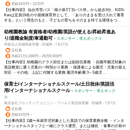
月給18万円～22万円
【仕事内容】 仙台市営バス「南小泉3丁目バス停」から徒歩3分。KIDS-
Kanは定員19名の小規模保育所として、「ありのままを受け入れて養育
する」という理念のもと、子どもの育ちをそのまま待てる環境をつ...
幼稚園教諭 有資格者/幼稚園/英語が使える/昇給昇進あ
り/退職金制度/車通勤可
-
スポンサー：求人ボックス
学校法人宮城明泉学園 - 宮城県 - 7月27日
正社員
月給21万1,000円～28万6,000円
【仕事内容】幼稚園のクラス担任または副担任業務 ・自園卒園児対象の
英語教室に通う児童の一時預かり業務 ・保護者による園児・児童の迎え
対応 ・その他、上記に付随する業務 園児年齢層:3～5歳児 ...
保育士/インターナショナルスクール/土日祝休/英語活
用/インターナショナルスクール
-
スポンサー：求人ボック
ス
株式会社フロンティア ユニソン・ワールド英語保育園 - 宮城県 - 7月7日
正社員
月給24万円～
【仕事内容】2歳〜未就学児対象とした英語での保育業務全般 ・インタ
ーナショナルスタッフと一緒にクラス運営、または補佐 ・食事の介助や