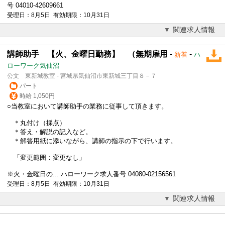
号 04010-42609661
受理日：8月5日 有効期限：10月31日
関連求人情報
講師助手 【火、金曜日勤務】 （無期雇用
-
-
新着
ハ
ローワーク気仙沼
公文 東新城教室 - 宮城県気仙沼市東新城三丁目８－７
パート
時給 1,050円
○当教室において講師助手の業務に従事して頂きます。
＊丸付け（採点）
＊答え・解説の記入など。
＊解答用紙に添いながら、講師の指示の下で行います。
「変更範囲：変更なし」
※火・金曜日の... ハローワーク求人番号 04080-02156561
受理日：8月5日 有効期限：10月31日
関連求人情報