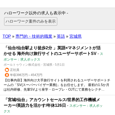
ハローワーク以外の求人も表示中 -
TOP
»
専門的・技術的職業
»
英語
»
宮城県
「仙台/仙台駅より徒歩2分 」英語×マネジメントが活
かせる 海外向け旅行サイトのユーザーサポートSV
-
ス
ポンサー：求人ボックス
ポールトゥウィン株式会社 - 宮城県 - 5月1日
正社員
年収396万円～454万円
【仕事内容】海外向け大手旅行サイトを利用されるユーザーサポートチ
ームの「SV(スーパーバイザー業務)」をお任せします。 最初の1.5か月
は社内研修、先輩SVより座学・ロープレ・OJTにて業務をレクチ...
「宮城/仙台」アカウントセールス/世界的工作機械メ
ーカー/英語力を活かす/年休126日
-
スポンサー：求人ボッ
クス