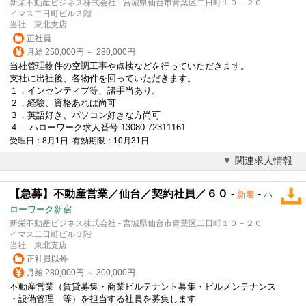
新栄不動産ビジネス株式会社 - 宮城県仙台市青葉区二日町１０－２０
イマス二日町ビル３階
当社 東北支店
正社員
月給 250,000円 ～ 280,000円
当社管理物件の空調工事や点検などを行っていただきます。
支社に出社後、各物件を回っていただきます。
１．インセンティブ等、諸手当あり。
２．経験、資格あれば尚可
３．
英語
好き、パソコン好きな方尚可
４... ハローワーク求人番号 13080-72311161
受理日：8月1日 有効期限：10月31日
関連求人情報
【急募】不動産営業／仙台／契約社員／６０
-
-
新着
ハ
ローワーク新宿
新栄不動産ビジネス株式会社 - 宮城県仙台市青葉区二日町１０－２０
イマス二日町ビル３階
当社 東北支店
正社員以外
月給 280,000円 ～ 300,000円
不動産営業（賃貸募集・商業ビルテナント募集・ビルメンテナンス
・設備管理 等）を担当する社員を募集します