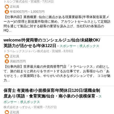
トルンプ株式会社 - 宮城県 - 7月14日
正社員
年収900万円～1,000万円
【仕事内容】業務概要: 仙台に拠点がある現重要顧客(半導体製造装置メ
ーカー)の管理と新規案件取得に努め、アカウントセールスとして定期訪
問を通じて製品に対する顧客の要望を汲み上げ、当社EUの各製品の
HQ...
welcome/外貨両替のコンシェルジュ/仙台/未経験OK/
英語力が活かせる/年休122日
-
スポンサー：求人ボックス
トラベレックスジャパン株式会社 - 宮城県 - 8月6日
正社員
月給25万円
【仕事内容】世界最大級の外貨両替専門店「トラベレックス」の顔とし
て、旅の始まりと終わりをサポートするお仕事です。お客様からの「あ
りがとう」が直接聞ける、やりがいの大きなポジションです。 ココが魅
力...
保育士 有資格者/小規模保育/年間休日120日/退職金制
度あり/英語・食育実施/仙台・南小泉の小規模保育
-
ス
ポンサー：求人ボックス
株式会社きっずかん - 宮城県 - 7月27日
正社員