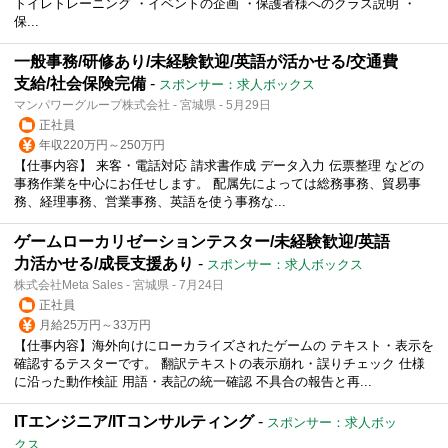
トイレトレーニング ・イベントの企画 ・保護者様へのクラス説明 ・
保...
一般事務/研修あり/未経験歓迎/英語が活かせる/交通費
支給/社会保険完備
-
スポンサー：求人ボックス
マンパワーグループ株式会社 - 宮城県 - 5月29日
正社員
年収220万円～250万円
【仕事内容】 来客・電話対応 請求書作成 データ入力 伝票整理 などの
事務作業を中心にお任せします。 配属先によっては総務事務、貿易事
務、経理事務、営業事務、英語を使う事務な...
ゲームローカリゼーションテスター/未経験歓迎/英語
力活かせる/成長支援あり
-
スポンサー：求人ボックス
株式会社Meta Sales - 宮城県 - 7月24日
正社員
月給25万円～33万円
【仕事内容】海外向けにローカライズされたゲームの テキスト・表示を
確認するテスターです。 翻訳テキストの表示崩れ・誤りチェック 仕様
に沿った動作検証 用語・表記の統一確認 不具合の報告と再...
ITエンジニア/ITコンサルティング
-
スポンサー：求人ボッ
クス