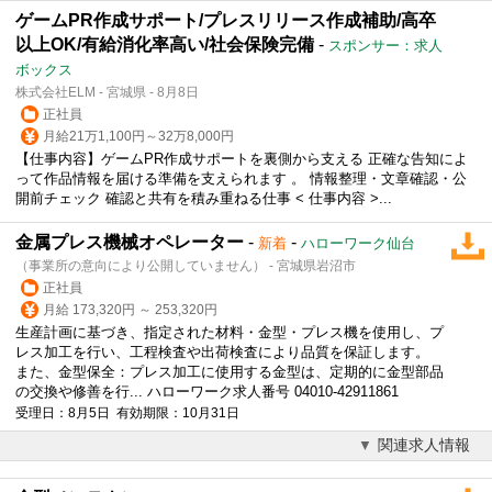
ゲームPR作成サポート/プレスリリース作成補助/高卒
以上OK/有給消化率高い/社会保険完備
-
スポンサー：求人
ボックス
株式会社ELM - 宮城県 - 8月8日
正社員
月給21万1,100円～32万8,000円
【仕事内容】ゲームPR作成サポートを裏側から支える 正確な告知によ
って作品情報を届ける準備を支えられます 。 情報整理・文章確認・公
開前チェック 確認と共有を積み重ねる仕事 < 仕事内容 >...
金属プレス機械オペレーター
-
-
新着
ハローワーク仙台
（事業所の意向により公開していません） - 宮城県岩沼市
正社員
月給 173,320円 ～ 253,320円
生産計画に基づき、指定された材料・金型・
プレス
機を使用し、プ
レス加工を行い、工程検査や出荷検査により品質を保証します。
また、金型保全：
プレス
加工に使用する金型は、定期的に金型部品
の交換や修善を行... ハローワーク求人番号 04010-42911861
受理日：8月5日 有効期限：10月31日
関連求人情報