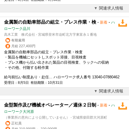
関連求人情報
金属製の自動車部品の組立・プレス作業・検
-
-
新着
ハ
ローワーク品川
高木工業 株式会社 - 宮城県登米市迫町北方字東富永１番地
有期雇用
月給 227,400円
金属製の自動車部品の組立・
プレス
作業・検査
・製品を機械にセットしスポット溶接、目視検査
・
プレス
機から払い出された製品の目視検査、ラックへの収納
・その他、付随する軽作業
給与前払い制度あり・赴任... ハローワーク求人番号 13040-07880462
受理日：8月5日 有効期限：10月31日
関連求人情報
金型製作及び機械オペレーター／週休２日制
-
-
新着
ハ
ローワーク大河原
（事業所の意向により公開していません） - 宮城県柴田郡大河原町
正社員
月給 210,000円 ～ 220,000円