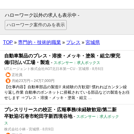
ハローワーク以外の求人も表示中 -
TOP
»
専門的・技術的職業
»
プレス
»
宮城県
自動車製品のプレス・溶接・メッキ・塗装・組立/寮完
備/日払い/工場・製造
-
スポンサー：求人ボックス
UTエージェント株式会社AGT北日本第一CU - 宮城県 - 8月6日
正社員
月給23万円～24万7,000円
【仕事内容】自動車部品の製造!/ 未経験の方歓迎! 慣れればカンタン繰
り返し作業 自動車のボンネットに搭載されている部品などの製造をお任
せします ⇒プレス・溶接・メッキ・塗装・組立 ...
プレスリリースの校正・広報事務/未経験歓迎/第二新
卒歓迎/石巻市蛇田字新西境谷地
-
スポンサー：求人ボック
ス
株式会社小林 - 宮城県 - 8月9日