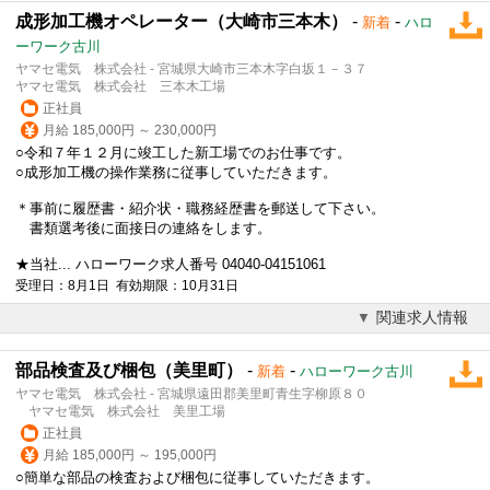
成形加工機オペレーター（大崎市三本木）
-
-
新着
ハロ
ーワーク古川
ヤマセ電気 株式会社 - 宮城県大崎市三本木字白坂１－３７
ヤマセ電気 株式会社 三本木工場
正社員
月給 185,000円 ～ 230,000円
○令和７年１２月に竣工した新工場でのお仕事です。
○成形加工機の操作業務に従事していただきます。
＊事前に履歴書・紹介状・職務経歴書を郵送して下さい。
書類選考後に面接日の連絡をします。
★当社... ハローワーク求人番号 04040-04151061
受理日：8月1日 有効期限：10月31日
関連求人情報
部品検査及び梱包（美里町）
-
-
新着
ハローワーク古川
ヤマセ電気 株式会社 - 宮城県遠田郡美里町青生字柳原８０
ヤマセ電気 株式会社 美里工場
正社員
月給 185,000円 ～ 195,000円
○簡単な部品の検査および梱包に従事していただきます。