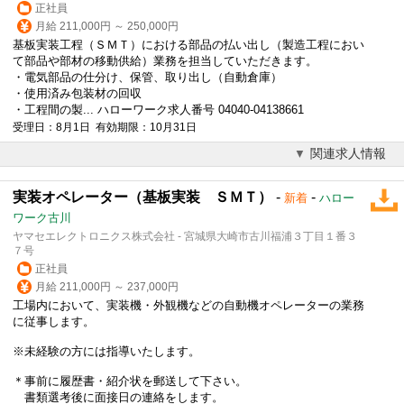
正社員
月給 211,000円 ～ 250,000円
基板実装工程（ＳＭＴ）における部品の払い出し（製造工程におい
て部品や部材の移動供給）業務を担当していただきます。
・電気部品の仕分け、保管、取り出し（自動倉庫）
・使用済み包装材の回収
・工程間の製... ハローワーク求人番号 04040-04138661
受理日：8月1日 有効期限：10月31日
関連求人情報
実装オペレーター（基板実装 ＳＭＴ）
-
-
新着
ハロー
ワーク古川
ヤマセエレクトロニクス株式会社 - 宮城県大崎市古川福浦３丁目１番３
７号
正社員
月給 211,000円 ～ 237,000円
工場内において、実装機・外観機などの自動機オペレーターの業務
に従事します。
※未経験の方には指導いたします。
＊事前に履歴書・紹介状を郵送して下さい。
書類選考後に面接日の連絡をします。