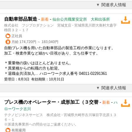
関連求人情報
自動車部品製造
-
-
新着
仙台公共職業安定所 大和出張所
株式会社 フジプロダクション 宮城支店 - 宮城県黒川郡大衡村大森字
櫓田３２－１７
正社員
月給 174,720円 ～ 183,040円
自動
プレス
機を用いた自動車部品の製造工程の作業になります。
加工・検査作業など細かい目視があり、立ち仕事です。
＊重量物の扱いはほとんどありません。
＊異業種からの転職の方も歓迎。
＊退職金共済加入... ハローワーク求人番号 04011-02291361
受理日：8月3日 有効期限：10月31日
関連求人情報
プレス機のオペレーター・成形加工（３交替
-
-
新着
ハ
ローワーク古川
テクノビジネスサービス 株式会社 - 宮城県大崎市古川塚目字北原１３
６－１
※派遣先事業所への問合せはご遠慮ください。
有期雇用