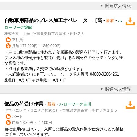
関連求人情報
自動車用部品のプレス加工オペレーター［高
-
-
新着
ハ
ローワーク築館
株式会社 北光 - 宮城県栗原市高清水下佐野２３
正社員
月給 177,000円 ～ 250,000円
・主に自動車製品に使われる金属部品の製造を担当して頂きます。
プレス
機の機械操作と製造に使用する金属材料のセッティングが主
な業務です。
・担当する業務は２交替での勤務となります
・未経験者の方にも丁... ハローワーク求人番号 04060-02004261
受理日：8月3日 有効期限：10月31日
関連求人情報
部品の荷受け作業
-
-
新着
ハローワーク古川
ヤマセエレクトロニクス株式会社 - 宮城県大崎市古川字竹ノ内１６５
パート
時給 1,080円 ～ 1,100円
自社倉庫内において、入庫した部品の受入作業や仕分けなどの業務
に従事していただきます。