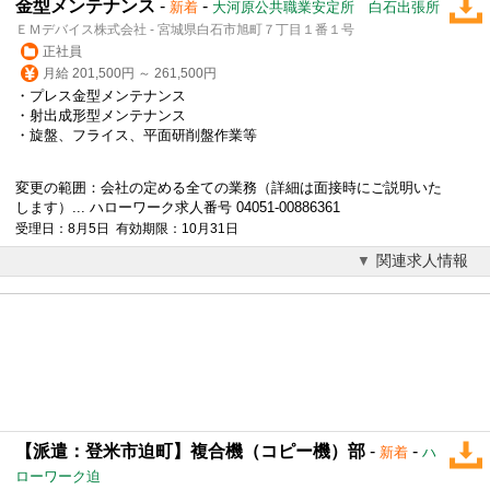
金型メンテナンス
-
-
新着
大河原公共職業安定所 白石出張所
ＥＭデバイス株式会社 - 宮城県白石市旭町７丁目１番１号
正社員
月給 201,500円 ～ 261,500円
・
プレス
金型メンテナンス
・射出成形型メンテナンス
・旋盤、フライス、平面研削盤作業等
変更の範囲：会社の定める全ての業務（詳細は面接時にご説明いた
します）... ハローワーク求人番号 04051-00886361
受理日：8月5日 有効期限：10月31日
関連求人情報
【派遣：登米市迫町】複合機（コピー機）部
-
-
新着
ハ
ローワーク迫