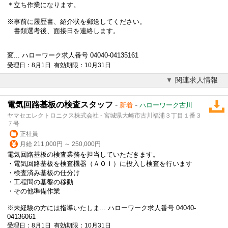
＊立ち作業になります。
※事前に履歴書、紹介状を郵送してください。
書類選考後、面接日を連絡します。
変... ハローワーク求人番号 04040-04135161
受理日：8月1日 有効期限：10月31日
関連求人情報
電気回路基板の検査スタッフ
-
-
新着
ハローワーク古川
ヤマセエレクトロニクス株式会社 - 宮城県大崎市古川福浦３丁目１番３
７号
正社員
月給 211,000円 ～ 250,000円
電気回路基板の検査業務を担当していただきます。
・電気回路基板を検査機器（ＡＯＩ）に投入し検査を行います
・検査済み基板の仕分け
・工程間の基盤の移動
・その他準備作業
※未経験の方には指導いたしま... ハローワーク求人番号 04040-
04136061
受理日：8月1日 有効期限：10月31日