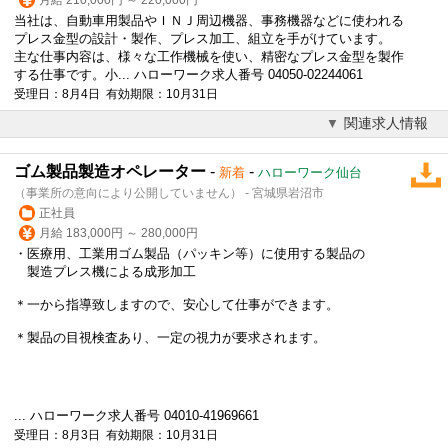
当社は、自動車用製品やＩＮＪ周辺機器、事務機器などに使われる
プレス
金型の設計・製作、
プレス
加工、組立を手がけています。
主な仕事内容は、様々な工作機械を使い、精密な
プレス
金型を製作
する仕事です。小... ハローワーク求人番号 04050-02244061
受理日：8月4日 有効期限：10月31日
関連求人情報
ゴム製品製造オペレーター
-
-
新着
ハローワーク仙台
（事業所の意向により公開していません） - 宮城県岩沼市
正社員
月給 183,000円 ～ 280,000円
・医療用、工業用ゴム製品（パッキン等）に使用する製品の
製造
プレス
機による成形加工
＊一から指導致しますので、安心して仕事ができます。
＊製品の目視検査あり、一定の視力が要求されます。
... ハローワーク求人番号 04010-41969661
受理日：8月3日 有効期限：10月31日