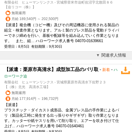
有限会社 ヒューマンリンクス - 宮城県登米市迫町佐沼字北散田８６
【迫リコー（株）】
無期雇用
月給 189,540円 ～ 202,500円
【派遣】複合機（コピー機）及びその周辺機器に使用される製品の
組立・検査作業となります。アルミ製の
プレス
部品を電動ドライバ
ーでネジ締めを行い、基板や配線等を組み込んでいく作業となりま
す。 また、組... ハローワーク求人番号 04070-01639661
受理日：8月5日 有効期限：9月30日
関連求人情報
【派遣：栗原市高清水】成型加工品のバリ取
-
-
新着
ハ
ローワーク迫
有限会社 ヒューマンリンクス - 宮城県栗原市高清水下佐野２３
【（株）北光 高清水工場】
無期雇用
月給 177,914円 ～ 196,732円
【派遣】
プラスチック・ダイカスト成形品、金属
プレス
品の手作業によるバ
リ（製品化工時に発生する出っ張りやギザギザ）取り作業となりま
す。カッターや紙ヤスリを用いて削り取り、エアーを吹き付けて仕
上げ... ハローワーク求人番号 04070-01640461
受理日：8月5日 有効期限：9月30日