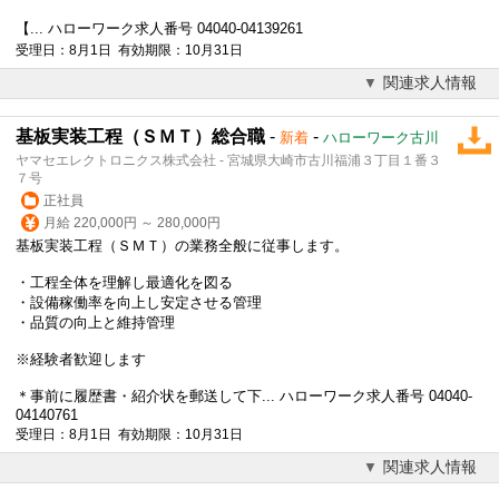
【... ハローワーク求人番号 04040-04139261
受理日：8月1日 有効期限：10月31日
関連求人情報
基板実装工程（ＳＭＴ）総合職
-
-
新着
ハローワーク古川
ヤマセエレクトロニクス株式会社 - 宮城県大崎市古川福浦３丁目１番３
７号
正社員
月給 220,000円 ～ 280,000円
基板実装工程（ＳＭＴ）の業務全般に従事します。
・工程全体を理解し最適化を図る
・設備稼働率を向上し安定させる管理
・品質の向上と維持管理
※経験者歓迎します
＊事前に履歴書・紹介状を郵送して下... ハローワーク求人番号 04040-
04140761
受理日：8月1日 有効期限：10月31日
関連求人情報