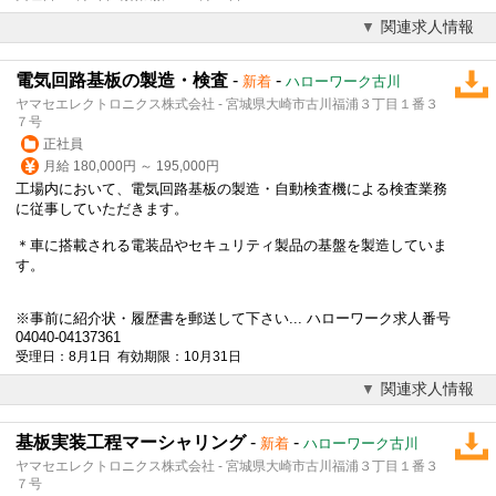
関連求人情報
電気回路基板の製造・検査
-
-
新着
ハローワーク古川
ヤマセエレクトロニクス株式会社 - 宮城県大崎市古川福浦３丁目１番３
７号
正社員
月給 180,000円 ～ 195,000円
工場内において、電気回路基板の製造・自動検査機による検査業務
に従事していただきます。
＊車に搭載される電装品やセキュリティ製品の基盤を製造していま
す。
※事前に紹介状・履歴書を郵送して下さい... ハローワーク求人番号
04040-04137361
受理日：8月1日 有効期限：10月31日
関連求人情報
基板実装工程マーシャリング
-
-
新着
ハローワーク古川
ヤマセエレクトロニクス株式会社 - 宮城県大崎市古川福浦３丁目１番３
７号