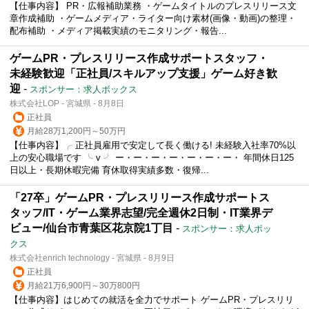
【仕事内容】 PR・広報補助業務 ・ゲームタイトルのプレスリリース文
章作成補助 ・ゲームメディア・ライター向け素材(画像・動画)の整理・
配布補助 ・メディア掲載実績のモニタリング・報告...
ゲームPR・プレスリリース作成サポートスタッフ・
未経験歓迎「正社員/スキルアップ支援」ゲーム好き歓
迎
-
スポンサー：求人ボックス
株式会社LOP - 宮城県 - 8月8日
正社員
月給28万1,200円～50万円
【仕事内容】╭ 正社員雇用で安定して長く働ける! 未経験入社率70%以
上の安心職場です ╰ v ╯ ー・ー・ー・ー・ー・ー・ー・ 年間休日125
日以上・長期休暇完備 育休取得実績多数・復帰...
「27卒」ゲームPR・プレスリリース作成サポートス
タッフ/IT・ゲーム業界志望/完全週休2日制・IT業界デ
ビュー/仙台市青葉区花京院1丁目
-
スポンサー：求人ボッ
クス
株式会社enrich technology - 宮城県 - 8月9日
正社員
月給21万6,900円～30万800円
【仕事内容】はじめての就活を全力でサポート ゲームPR・プレスリリ