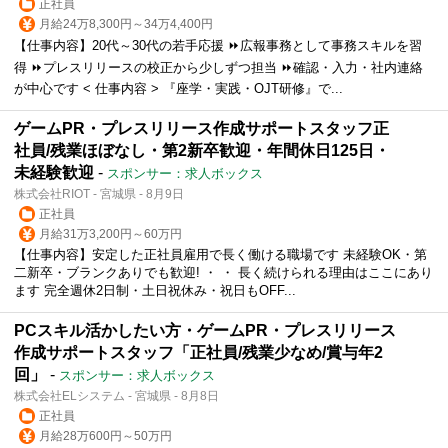
正社員
月給24万8,300円～34万4,400円
【仕事内容】20代～30代の若手応援 ⏩広報事務として事務スキルを習
得 ⏩プレスリリースの校正から少しずつ担当 ⏩確認・入力・社内連絡
が中心です < 仕事内容 > 『座学・実践・OJT研修』で...
ゲームPR・プレスリリース作成サポートスタッフ正
社員/残業ほぼなし・第2新卒歓迎・年間休日125日・
未経験歓迎
-
スポンサー：求人ボックス
株式会社RIOT - 宮城県 - 8月9日
正社員
月給31万3,200円～60万円
【仕事内容】安定した正社員雇用で長く働ける職場です 未経験OK・第
二新卒・ブランクありでも歓迎! ・ ・ 長く続けられる理由はここにあり
ます 完全週休2日制・土日祝休み・祝日もOFF...
PCスキル活かしたい方・ゲームPR・プレスリリース
作成サポートスタッフ「正社員/残業少なめ/賞与年2
回」
-
スポンサー：求人ボックス
株式会社ELシステム - 宮城県 - 8月8日
正社員
月給28万600円～50万円