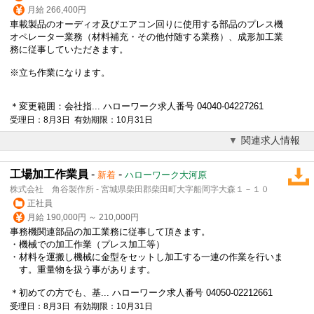
月給 266,400円
車載製品のオーディオ及びエアコン回りに使用する部品の
プレス
機
オペレーター業務（材料補充・その他付随する業務）、成形加工業
務に従事していただきます。
※立ち作業になります。
＊変更範囲：会社指... ハローワーク求人番号 04040-04227261
受理日：8月3日 有効期限：10月31日
関連求人情報
工場加工作業員
-
-
新着
ハローワーク大河原
株式会社 角谷製作所 - 宮城県柴田郡柴田町大字船岡字大森１－１０
正社員
月給 190,000円 ～ 210,000円
事務機関連部品の加工業務に従事して頂きます。
・機械での加工作業（
プレス
加工等）
・材料を運搬し機械に金型をセットし加工する一連の作業を行いま
す。重量物を扱う事があります。
＊初めての方でも、基... ハローワーク求人番号 04050-02212661
受理日：8月3日 有効期限：10月31日