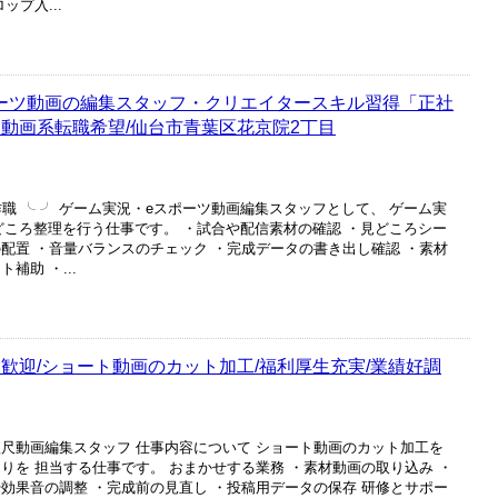
ップ入...
ポーツ動画の編集スタッフ・クリエイタースキル習得「正社
・動画系転職希望/仙台市青葉区花京院2丁目
作職 ╰ ╯ ゲーム実況・eスポーツ動画編集スタッフとして、 ゲーム実
どころ整理を行う仕事です。 ・試合や配信素材の確認 ・見どころシー
配置 ・音量バランスのチェック ・完成データの書き出し確認 ・素材
補助 ・...
歓迎/ショート動画のカット加工/福利厚生充実/業績好調
短尺動画編集スタッフ 仕事内容について ショート動画のカット加工を
りを 担当する仕事です。 おまかせする業務 ・素材動画の取り込み ・
効果音の調整 ・完成前の見直し ・投稿用データの保存 研修とサポー