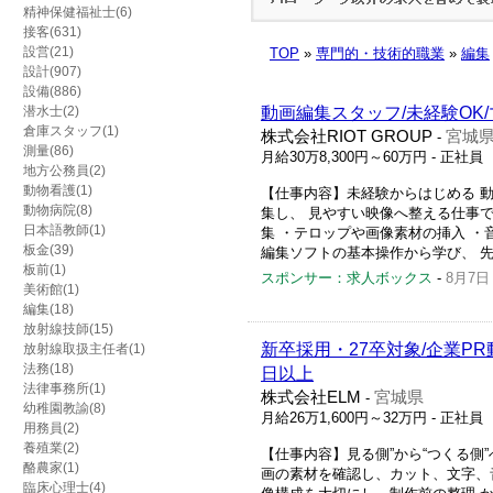
精神保健福祉士(6)
接客(631)
設営(21)
TOP
»
専門的・技術的職業
»
編集
設計(907)
設備(886)
潜水士(2)
動画編集スタッフ/未経験OK
倉庫スタッフ(1)
株式会社RIOT GROUP
宮城
-
測量(86)
月給30万8,300円～60万円
- 正社員
地方公務員(2)
動物看護(1)
【仕事内容】未経験からはじめる 
動物病院(8)
集し、 見やすい映像へ整える仕事で
日本語教師(1)
集 ・テロップや画像素材の挿入 ・
板金(39)
編集ソフトの基本操作から学び、 先輩
板前(1)
スポンサー：求人ボックス
-
8月7日
美術館(1)
編集(18)
放射線技師(15)
新卒採用・27卒対象/企業P
放射線取扱主任者(1)
法務(18)
日以上
法律事務所(1)
株式会社ELM
宮城県
-
幼稚園教諭(8)
月給26万1,600円～32万円
- 正社員
用務員(2)
養殖業(2)
【仕事内容】見る側”から“つくる側
酪農家(1)
画の素材を確認し、カット、文字、
臨床心理士(4)