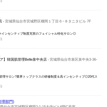
日
ト
店
宮城県仙台市宮城野区榴岡１丁目６−８タニタビル 7F
-
員
⭐️インセンティブ制度充実のフェイシャル特化サロン◎
日
ト
】韓国肌管理Belle泉中央店
宮城県仙台市泉区泉中央3-36-
-
員
管理サロン?業界トップクラスの研修制度＆高インセンティブ◎20代ス
日
管理部門)
県仙台市宮城野区榴岡2-1-15大内ビル6階C号室