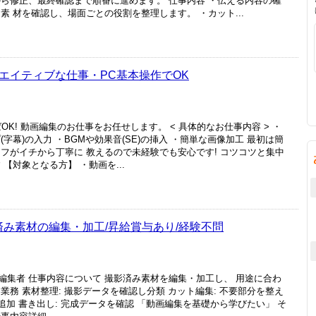
から修正、最終確認まで順番に進めます。 仕事内容 ・伝える内容の確
素 材を確認し、場面ごとの役割を整理します。 ・カット...
エイティブな仕事・PC基本操作でOK
K! 動画編集のお仕事をお任せします。 < 具体的なお仕事内容 > ・
字幕)の入力 ・BGMや効果音(SE)の挿入 ・簡単な画像加工 最初は簡
フがイチから丁寧に 教えるので未経験でも安心です! コツコツと集中
【対象となる方】 ・動画を...
済み素材の編集・加工/昇給賞与あり/経験不問
編集者 仕事内容について 撮影済み素材を編集・加工し、 用途に合わ
業務 素材整理: 撮影データを確認し分類 カット編集: 不要部分を整え
追加 書き出し: 完成データを確認 「動画編集を基礎から学びたい」 そ