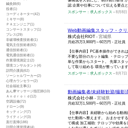
像構成を大切にし、制作前の整理 
鍼灸師(6)
認:企業や仕事について伝える要点と
役者(1)
スポンサー：求人ボックス
-
8月8日
コーディネーター(42)
ミキサー(8)
ＰＡエンジニア(1)
コンサートスタッフ(1)
Web動画編集スタッフ・クリ
プレス(29)
株式会社RIOT
宮城県
-
非破壊検査技術者(1)
月給25万3,900円～60万円
- 正社員
電気主任技術者(82)
通信技術者(1)
【仕事内容】PC基本操作ができればO
電気通信技術者(1)
不要な部分のカット編集 ・テロップ(
作業環境測定士(2)
単な作業からスタート。 先輩スタッ
環境コンサルタント(4)
して取り組める 環境が整っています 
訪問介護員(62)
スポンサー：求人ボックス
-
8月7日
ソーシャルワーカー(2)
心理カウンセラー(2)
社会福祉主事(1)
あん摩マッサージ指圧師(10)
動画編集者/未経験歓迎/撮影
Ａｎｄｒｏｉｄ(12)
株式会社小林
宮城県
-
空調設備(72)
月給32万1,500円～60万円
- 正社員
ドローン(9)
キッティング(7)
【仕事内容】未経験から始める動画
ライティング(3)
せた動画へ整えます。 おまかせする
直行直帰(186)
て構成 加工補助: テロップや効果を
訪問介護管理者(4)