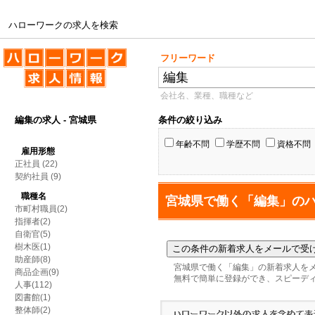
ハローワークの求人を検索
ハローワークの求人を検索
フリーワード
会社名、業種、職種など
編集の求人 - 宮城県
条件の絞り込み
年齢不問
学歴不問
資格不問
雇用形態
正社員
(22)
契約社員
(9)
職種名
宮城県で働く「編集」の
市町村職員(2)
指揮者(2)
自衛官(5)
樹木医(1)
助産師(8)
宮城県で働く「編集」の新着求人を
商品企画(9)
無料で簡単に登録ができ、スピーデ
人事(112)
図書館(1)
整体師(2)