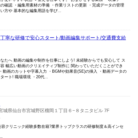
の確認 ・編集用素材の準備 ・作業リストの更新 ・完成データの管理
方や 基本的な編集用語を学び...
!丁寧な研修で安心スタート/動画編集サポート/交通費支給
なたへ 動画の編集や制作を仕事にしよう! 未経験からでも安心して ス
内容 幅広い動画のクリエイティブ制作に 関わっていただくことができ
・動画のカットや字幕入力 ・BGMや効果音(SE)の挿入 ・動画データの
ト! 職場環境 ・20代...
ト
宮城県仙台市宮城野区榴岡１丁目６−８タニタビル 7F
員
美容クリニック経験多数在籍?業界トップクラスの研修制度＆高インセ