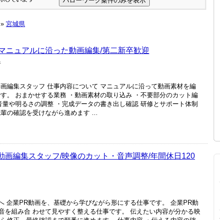
»
宮城県
/マニュアルに沿った動画編集/第二新卒歓迎
県
動画編集スタッフ 仕事内容について マニュアルに沿って動画素材を編
す。 おまかせする業務 ・動画素材の取り込み ・不要部分のカット編
音量や明るさの調整 ・完成データの書き出し確認 研修とサポート体制
の確認を受けながら進めます ...
R動画編集スタッフ/映像のカット・音声調整/年間休日120
”へ 企業PR動画を、基礎から学びながら形にする仕事です。 企業PR動
音を組み合 わせて見やすく整える仕事です。 伝えたい内容が分かる映