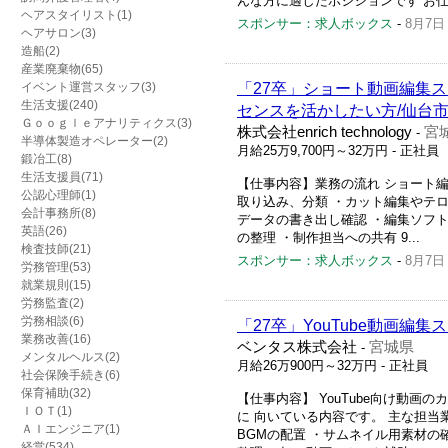
んな方に適したポジションです お仕事
ヘアスタイリスト(1)
スポンサー：求人ボックス
-
8月7日
ヘアサロン(3)
造船(2)
産業廃棄物(65)
イベント運営スタッフ(3)
「27卒」ショート動画編集
生活支援(240)
センスを活かしたい方/仙台
Ｇｏｏｇｌｅアナリティクス(3)
株式会社enrich technology
宮
-
半導体製造オペレーター(2)
月給25万9,700円～32万円
- 正社員
鍛冶工(8)
生活支援員(71)
【仕事内容】業務の流れ ショート
公認心理師(1)
取り込み、分類 ・カット編集やテロ
会計事務所(8)
データの書き出し確認 ・編集ソフト
英語(26)
の整理 ・制作担当への共有 9...
検査技師(21)
スポンサー：求人ボックス
-
8月7日
労務管理(53)
就業規則(15)
労務監査(2)
労務相談(6)
「27卒」YouTube動画
業務改善(16)
ベンタス株式会社
宮城県
-
メンタルヘルス(2)
月給26万900円～32万円
- 正社員
社会保険手続き(6)
保育補助(32)
【仕事内容】 YouTube向け動
ＩＯＴ(1)
に 向いている内容です。 主な担当
ＡＩエンジニア(1)
BGMの配置 ・サムネイル用素材の
経営(534)