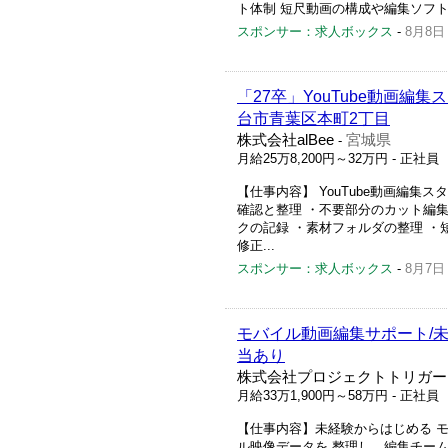
ト体制 短尺動画の構成や編集ソフトの
スポンサー：求人ボックス
-
8月8日
「27卒」YouTube動画編
台市青葉区本町2丁目
株式会社alBee
宮城県
-
月給25万8,200円～32万円
- 正社員
【仕事内容】 YouTube動画編
確認と整理 ・不要部分のカット編集
クの記録 ・素材フォルダの整理 ・
修正...
スポンサー：求人ボックス
-
8月7日
モバイル動画編集サポート/未
当あり
株式会社プロジェクトトリガー
月給33万1,900円～58万円
- 正社員
【仕事内容】未経験からはじめる 
ル映像データを 整理し、編集チーム