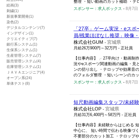
整理 ・短い動画のカット補助 ・テロ
絵画(3)
スポンサー：求人ボックス
-
8月7日
刺繍(1)
新規事業開発(1)
染色(2)
デジタルコンテンツ(7)
「27卒」ゲーム実況・eス
インデザイン(1)
員/残業ほぼなし推奨」映像
クリエイティブ(7)
株式会社GUM
宮城県
-
銀行系システム(1)
月給26万900円～32万円
- 正社員
生保系システム(1)
生産管理システム(7)
【仕事内容】╭ 27卒向け・動画制
販売管理システム(4)
況やeスポーツ関連動画の編集・見
在庫管理システム(1)
ンの切り出し ・テロップや効果音の
ＪＡＶＡエンジニア(4)
のフォルダ整理 ・短いシーンのカット
オープン系(24)
スポンサー：求人ボックス
-
8月7日
単体テスト(8)
短尺動画編集スタッフ/未経験
株式会社LOP
宮城県
-
月給31万6,400円～58万円
- 正社員
【仕事内容】未経験からはじめる 
中心に、 短い時間で伝わる映像づく
不要部分のカット加工 ・テロップや