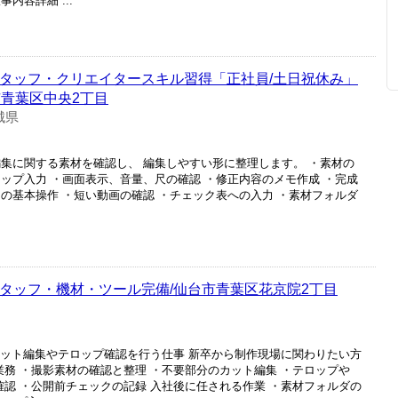
内容詳細 ...
スタッフ・クリエイタースキル習得「正社員/土日祝休み」
市青葉区中央2丁目
城県
編集に関する素材を確認し、 編集しやすい形に整理します。 ・素材の
ップ入力 ・画面表示、音量、尺の確認 ・修正内容のメモ作成 ・完成
の基本操作 ・短い動画の確認 ・チェック表への入力 ・素材フォルダ
編集スタッフ・機材・ツール完備/仙台市青葉区花京院2丁目
画のカット編集やテロップ確認を行う仕事 新卒から制作現場に関わりたい方
業務 ・撮影素材の確認と整理 ・不要部分のカット編集 ・テロップや
確認 ・公開前チェックの記録 入社後に任される作業 ・素材フォルダの