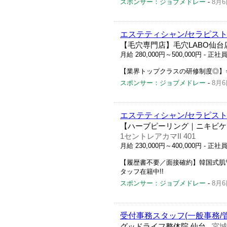
スポンサー：ジョブメドレー
-
8月6
エステティシャン/セラピス
【毛穴専門店】毛穴LABO仙台
月給 280,000円～500,000円
- 正社
【業界トップクラスの研修制度◎】
スポンサー：ジョブメドレー
-
8月6
エステティシャン/セラピス
【ハーブピーリング｜ニキビケア
1セントレアカマII 401
月給 230,000円～400,000円
- 正社
【履歴書不要／面接確約】韓国式肌
タッフ在籍中!!
スポンサー：ジョブメドレー
-
8月6
受付事務スタッフ(一般事務/
グッドライフ整体院 仙台
宮城
-