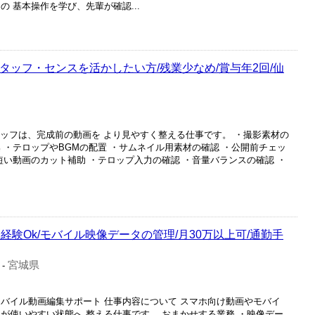
 基本操作を学び、先輩が確認...
集スタッフ・センスを活かしたい方/残業少なめ/賞与年2回/仙
集スタッフは、完成前の動画を より見やすく整える仕事です。 ・撮影素材の
 ・テロップやBGMの配置 ・サムネイル用素材の確認 ・公開前チェッ
短い動画のカット補助 ・テロップ入力の確認 ・音量バランスの確認 ・
経験Ok/モバイル映像データの管理/月30万以上可/通勤手
宮城県
-
モバイル動画編集サポート 仕事内容について スマホ向け動画やモバイ
が使いやすい状態へ 整える仕事です。 おまかせする業務 ・映像デー