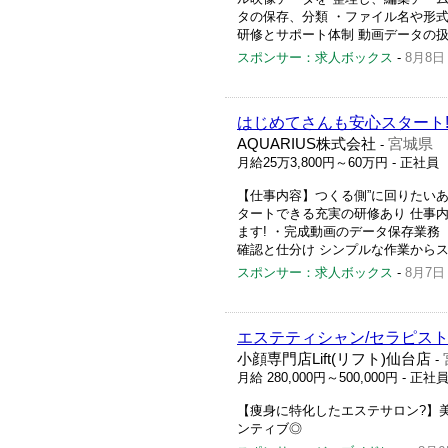
タの保存、分類 ・ファイル名や形式
研修とサポート体制 動画データの扱い
スポンサー：求人ボックス
-
8月8日
はじめてさんも安心スタート
AQUARIUS株式会社
宮城県
-
月給25万3,800円～60万円
- 正社員
【仕事内容】つくる側”に回りたいあ
タートできる充実の研修あり 仕事
ます! ・完成動画のデータ保存業務 
確認と仕分け シンプルな作業からスター
スポンサー：求人ボックス
-
8月7日
エステティシャン/セラピス
小顔専門店Lift(リフト)仙台店
-
月給 280,000円～500,000円
- 正社
【痩身に特化したエステサロン?】
ンティブ◎